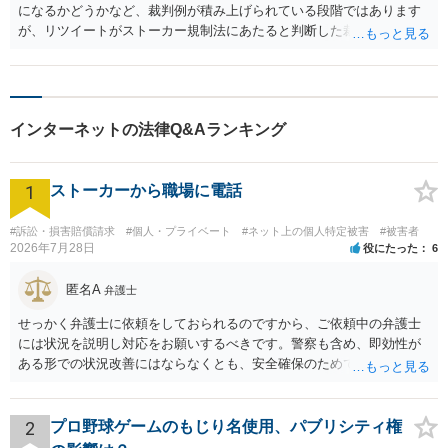
になるかどうかなど、裁判例が積み上げられている段階ではあります
が、リツイートがストーカー規制法にあたると判断した裁判例はまだ
見たことがありません。 ただ、私は2つの理由からストーカー規制法
には当たらないのではないかと思います。 1つは、「恋愛感情その他
好意の感情またはそれが満たされなかったことに多雨する怨恨の感情
を充足する目的」がないと、ストーカー規制法の「つきまとい」には
インターネットの法律Q&Aランキング
ならないからです。鍵アカウントかつフォロワーがいないというので
あれば、リツイートは自分だけが見るメモのようなものにすぎないで
しょうから、この要件を満たさないでしょう。 2つは、「つきまと
1
ストーカーから職場に電話
い」については法2条の8つのパターンのどれかに該当しなければなら
ないのですが、どれにもあたりそうもありません。近いのが、「監視
していると思わせるようなこと告げる」というものですが、鍵アカウ
#訴訟・損害賠償請求
#個人・プライベート
#ネット上の個人特定被害
#被害者
2026年7月28日
役にたった
6
ントかつフォロワーなしならば、誰にもわかりません。 1番目の質問
の回答が「ストーカー規制法にあたらない」なので、2番目の質問には
匿名A
答える必要はありません。
弁護士
せっかく弁護士に依頼をしておられるのですから、ご依頼中の弁護士
には状況を説明し対応をお願いするべきです。警察も含め、即効性が
ある形での状況改善にはならなくとも、安全確保のためできることは
ある筈です。
2
プロ野球ゲームのもじり名使用、パブリシティ権