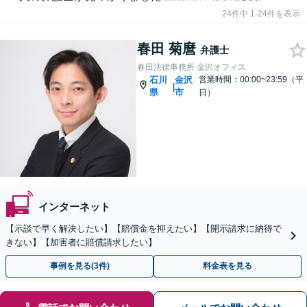
24件中 1-24件を表示
春田 菊麿
弁護士
春田法律事務所 金沢オフィス
石川
金沢
営業時間：00:00~23:59（平
|
県
市
日）
インターネット
【示談で早く解決したい】【賠償金を抑えたい】【開示請求に納得で
きない】【加害者に賠償請求したい】
事例を見る(3件)
料金表を見る