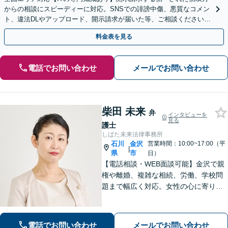
からの相談にスピーディーに対応。SNSでの誹謗中傷、悪質なコメン
ト、違法DLやアップロード、開示請求が届いた等、ご相談ください
【WEB面談OK&解決実績豊富】【千葉中央駅4分】
料金表を見る
電話でお問い合わせ
メールでお問い合わせ
柴田 未来
弁
インタビューを
見る
護士
しばた未来法律事務所
石川
金沢
営業時間：10:00~17:00（平
|
県
市
日）
【電話相談・WEB面談可能】金沢で親
権や離婚、複雑な相続、労働、学校問
題まで幅広く対応。女性の心に寄り添
う深い共感力と、相手の心理を熟知し
た戦略で、涙の後に前を向けるよう全
力でサポートします。お子様連れも歓
電話でお問い合わせ
メールでお問い合わせ