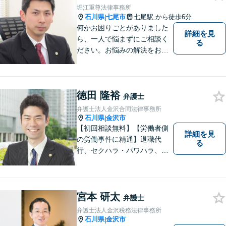
／プライバシー配慮】
堀江重尊法律事務所
石川県
七尾市
七尾駅
から徒歩6分
|
何かお困りごとがありました
詳細を見
ら、一人で悩まずにご相談く
る
ださい。お悩みの解決をお手
伝いします。
徳田 隆裕
弁護士
弁護士法人金沢合同法律事務所
石川県
金沢市
|
【初回相談無料】【労働者側
詳細を見
の労働事件に精通】退職代
る
行、セクハラ・パワハラ、労
災、未払い給与請求はお任せ
ください！【弁護士歴10年以
上】離婚問題、不動産トラブ
ルも対応可能【メール相談／
宮本 研太
弁護士
ビデオ面談可】【土曜日も対
弁護士法人金沢税務法律事務所
応】
石川県
金沢市
|