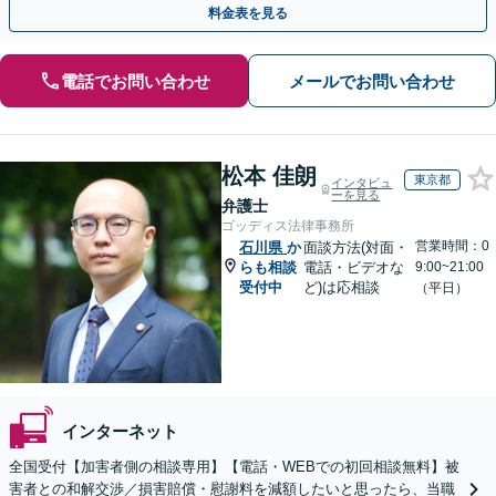
料金表を見る
電話でお問い合わせ
メールでお問い合わせ
松本 佳朗
東京都
インタビュ
ーを見る
弁護士
ゴッディス法律事務所
営業時間：0
石川県
か
面談方法(対面・
らも相談
電話・ビデオな
9:00~21:00
受付中
ど)は応相談
（平日）
インターネット
全国受付【加害者側の相談専用】【電話・WEBでの初回相談無料】被
害者との和解交渉／損害賠償・慰謝料を減額したいと思ったら、当職