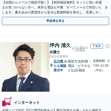
【全国からメールで相談可能！】【初回相談無料】ネットに強い弁護
士が見つからない方へ。来所も電話も不要、すべてメールで対応いた
します。書き込みの悪質性から妥当な慰謝料額を算出し、見通しや費
用面のリスクも包み隠さずお伝えしサポートします。
料金表を見る
坪内 清久
千葉県
インタビュ
ーを見る
弁護士
Sfil法律事務所
営業時間：0
石川県
か
面談方法(対面・
らも相談
電話・ビデオな
7:00~21:59
受付中
ど)は応相談
（平日）
インターネット
全国エリア対応【ITの専門知識あり】開示請求する側・された側双方