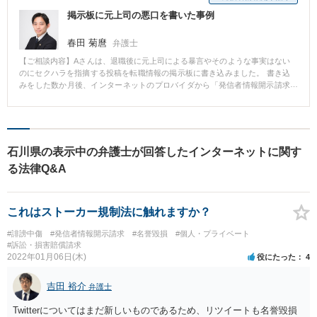
掲示板に元上司の悪口を書いた事例
春田 菊麿
弁護士
【ご相談内容】Aさんは、退職後に元上司による暴言やそのような事実はない
のにセクハラを指摘する投稿を転職情報の掲示板に書き込みました。 書き込
みをした数か月後、インターネットのプロバイダから「発信者情報開示請求
に係る意見照会書」が自宅に届き、上記書き込みについて元上司が発信者情
報開示請求をしていることがわかり、Aさんは慌てて当事務所に相談しまし
た。 Aさんの書き込みが違法であることは明らかでしたのでAさんが発信者で
あることを元上司に知られるのを避ける術はなく、直ぐに謝罪をして示談交
渉をする方針となりました。 元上司の怒りは強く損害賠償として300万円を
石川県の表示中の弁護士が回答したインターネットに関す
請求されましたが、交渉の末、50万円での示談が成立し無事解決となりまし
る法律Q&A
た。
これはストーカー規制法に触れますか？
#誹謗中傷
#発信者情報開示請求
#名誉毀損
#個人・プライベート
#訴訟・損害賠償請求
2022年01月06日(木)
役にたった
4
吉田 裕介
弁護士
Twitterについてはまだ新しいものであるため、リツイートも名誉毀損