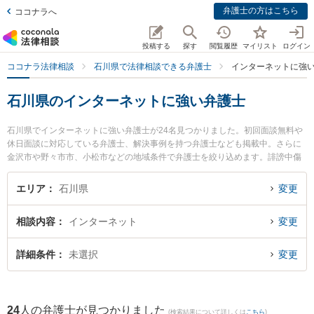
弁護士の方はこちら
ココナラへ
投稿する
探す
閲覧履歴
マイリスト
ログイン
ココナラ法律相談
石川県で法律相談できる弁護士
インターネットに強
石川県のインターネットに強い弁護士
石川県でインターネットに強い弁護士が24名見つかりました。初回面談無料や
休日面談に対応している弁護士、解決事例を持つ弁護士なども掲載中。さらに
金沢市や野々市市、小松市などの地域条件で弁護士を絞り込めます。誹謗中傷
や名誉毀損、個人特定等の細かな分野での絞り込み検索もでき便利です。特に
春田法律事務所 金沢オフィスの春田 菊麿弁護士やしばた未来法律事務所の柴田
エリア
石川県
変更
未来弁護士、中村・村井法律事務所の村井 充弁護士のプロフィール情報や弁護
士費用、強みなどが注目されています。『石川県で土日や夜間に発生したイン
相談内容
インターネット
変更
ターネットのトラブルを今すぐに弁護士に相談したい』『インターネットのト
ラブル解決の実績豊富な近くの弁護士を検索したい』『初回相談無料でインタ
ーネットを法律相談できる石川県内の弁護士に相談予約したい』などでお困り
詳細条件
未選択
変更
の相談者さんにおすすめです。
24
人の弁護士が見つかりました
(検索結果について詳しくは
こちら
)