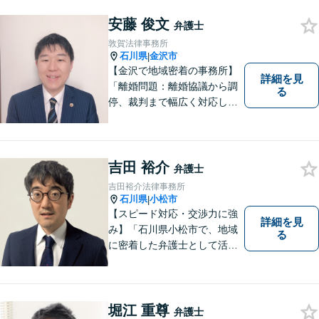
律扶助）利用可 借金問題（破
安藤 俊文
産、個人再生、任意整理）
弁護士
や、 離婚、相続、交通事故、
敦賀法律事務所
慰謝料などの問題解決をお手
石川県
金沢市
|
伝いします
【金沢で地域密着の事務所】
詳細を見
「離婚問題：離婚協議から調
る
停、裁判まで幅広く対応し、
豊富な実績を活かして最適な
解決策をご提案いたします」
「交通事故：24時間受付可／
弁護士が介入することで賠償
吉田 裕介
弁護士
金の大幅な増額が実現できる
吉田裕介法律事務所
ケースあり」【休日・夜間相
石川県
小松市
|
談可】
【スピード対応・交渉力に強
詳細を見
み】「石川県小松市で、地域
る
に密着した弁護士として活動
しています。」債務整理で新
たな人生のスタートをお手伝
い！刑事事件の示談交渉も私
にお任せください【完全個室
堀江 重尊
弁護士