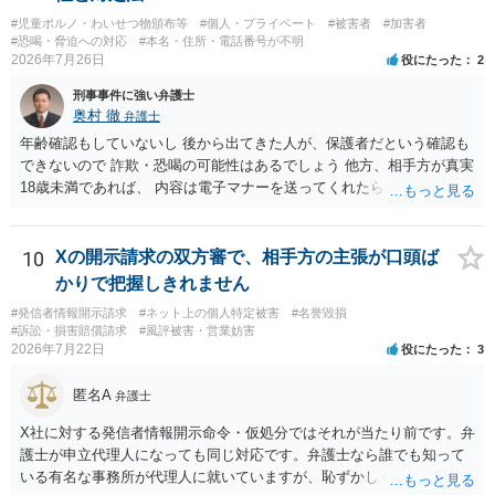
は、その表現部分が著作物となる可能性があります。 また、人物写真
#児童ポルノ・わいせつ物頒布等
#個人・プライベート
#被害者
#加害者
の著作権は撮影者に、肖像に関する権利は被写体本人に帰属します
#恐喝・脅迫への対応
#本名・住所・電話番号が不明
（著作権法2条・17条）。 ウェブサイト全体に当然に著作権が生じる
2026年7月26日
役にたった
2
わけではありません。デザイナーが独自に制作したイラストやバナー
刑事事件に強い弁護士
等は別として、一般的なレイアウトや配色、依頼者から提供された素
奥村 徹
弁護士
材を希望に沿って配置した部分には、通常、著作物性は認められにく
いと考えられます。仮に具体的な画面構成の一部に創作性が認められ
年齢確認もしていないし 後から出てきた人が、保護者だという確認も
ても、その権利は当該部分に限られ、ご相談者の写真や文章等を制作
できないので 詐欺・恐喝の可能性はあるでしょう 他方、相手方が真実
実績として掲載する権限まで当然に生じるものではありません。 もっ
18歳未満であれば、 内容は電子マナーを送ってくれたら自慰行為など
とも、契約書がなくても、見積書、メール、利用規約等に実績掲載へ
の動画を要望通りに撮って送るよと言ったやりとりでした。 自分は動
の同意があれば別です。また、単に制作を担当した事実を記載した
画の尺は10分ほど、服を着たままで胸を触って欲しい、などの要望を
り、公開中のサイトへリンクしたりする行為まで当然に禁止できると
して、要求された金額(1000円程度)の電子マネーを送信してしまいま
10
Xの開示請求の双方審で、相手方の主張が口頭ば
は限りません。 人物写真については、通常のSNSへの無断掲載と同
した。 そこから、撮影するまで暇なので顔の雰囲気の写真を交換して
かりで把握しきれません
様、掲載目的、態様、必要性、本人の特定可能性等から判断されま
欲しい、住んでいる都道府県と区を教えてと言われたので教えたりと
#発信者情報開示請求
#ネット上の個人特定被害
#名誉毀損
す。営業目的であり、本人も掲載を拒否していることは、違法性を認
言ったやり取りをしていました。 というやりとりは、青少年条例違反
#訴訟・損害賠償請求
#風評被害・営業妨害
める方向の事情となりますが、自動的に肖像権侵害となるわけではあ
（わいせつ行為）の疑いがあります。18歳未満と知らなくても処罰可
2026年7月22日
役にたった
3
りません。 まず、見積書、メール、チャット、デザイナーの利用規約
能です。
を確認したうえで、「提供素材及びこれを含む画面の複製・SNS掲載
匿名A
弁護士
を許諾しない」と書面で明確に通知することをお勧めします。すでに
掲載された場合は、URL、掲載日時、画面を保存してから削除を求め
X社に対する発信者情報開示命令・仮処分ではそれが当たり前です。弁
てください。
護士が申立代理人になっても同じ対応です。弁護士なら誰でも知って
いる有名な事務所が代理人に就いていますが、恥ずかしくないのだろ