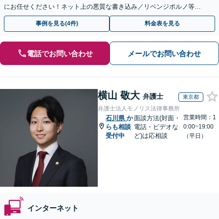
にお任せください！ネット上の悪質な書き込み／リベンジポルノ等、
代表弁護士が最後まで対応【関東エリア以外の相談も可】
事例を見る(4件)
料金表を見る
電話でお問い合わせ
メールでお問い合わせ
横山 敬大
弁護士
東京都
弁護士法人モノリス法律事務所
営業時間：1
石川県
か
面談方法(対面・
らも相談
電話・ビデオな
0:00~19:00
受付中
ど)は応相談
（平日）
インターネット