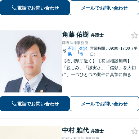
さい」「相続問題に関する解決実績が
電話でお問い合わせ
メールでお問い合わせ
豊富」【完全個室】【子連れ相談可】
角藤 佑樹
弁護士
藤野法律事務所
石川
金沢
営業時間：09:00~17:00（平
|
県
市
日）
【石川県庁近く】【初回相談無料】
「親しみ」「誠実さ」「信頼」を大切
に、一つひとつの案件に真摯に向き合
っています。依頼者さまが抱える不安
に寄り添い、丁寧にお話を伺います。
解決の見通しや弁護士費用もわかりや
すく説明しますので、安心してご相談
電話でお問い合わせ
メールでお問い合わせ
ください。
中村 雅代
弁護士
中村・村井法律事務所