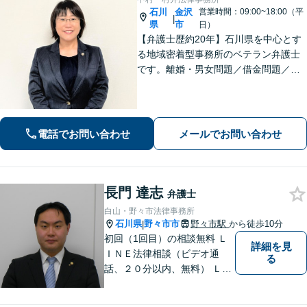
石川
金沢
営業時間：09:00~18:00（平
|
県
市
日）
【弁護士歴約20年】石川県を中心とす
る地域密着型事務所のベテラン弁護士
です。離婚・男女問題／借金問題／刑
事事件など、依頼者さまのお困りごと
に、親身になって解決してまいりま
す。【法テラス利用可】【専用駐車場
あり】
電話でお問い合わせ
メールでお問い合わせ
長門 達志
弁護士
白山・野々市法律事務所
石川県
野々市市
野々市駅
から徒歩10分
|
初回（1回目）の相談無料 Ｌ
詳細を見
ＩＮＥ法律相談（ビデオ通
る
話、２０分以内、無料） ＬＩ
ＮＥ予約可（ホームページか
ら友だち追加） 法テラス（法