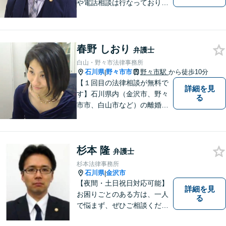
や電話相談は行なっておりま
せん。相談者さまと共に歩む
弁護士として、法的サポート
をします。相続・遺言／債権
回収「スピード対応」／企業
春野 しおり
弁護士
法務「顧問契約も可能」【夜
白山・野々市法律事務所
間・休日面談可】【完全個
石川県
野々市市
野々市駅
から徒歩10分
|
室】
【１回目の法律相談が無料で
詳細を見
す】石川県内（金沢市、野々
る
市市、白山市など）の離婚、
相続、交通事故や慰謝料など
のトラブルについて、お気軽
にご相談ください。女性の方
杉本 隆
のお悩みも、女性の弁護士が
弁護士
相談にのることができます。
杉本法律事務所
【女性弁護士在籍】
石川県
金沢市
|
【夜間・土日祝日対応可能】
詳細を見
お困りごとのある方は、一人
る
で悩まず、ぜひご相談くださ
い。香林坊に事務所がありま