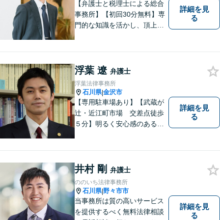
【弁護士と税理士による総合
詳細を見
事務所】【初回30分無料】専
る
門的な知識を活かし、頂上＝
「目標とすべき適切な解決」
までしっかりガイド、サポー
トします。 事務所ホームペー
ジあります。
浮葉 遼
弁護士
浮葉法律事務所
石川県
金沢市
|
【専用駐車場あり】【武蔵が
詳細を見
辻・近江町市場 交差点徒歩
る
５分】明るく安心感のある事
務所です。
井村 剛
弁護士
ののいち法律事務所
石川県
野々市市
|
当事務所は質の高いサービス
詳細を見
を提供するべく無料法律相談
る