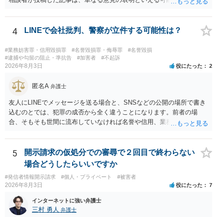
権利侵害が認められる可能性は低いと存じます。 もし当てはまるとし
て、開示請求が認められたり、民事裁判や刑事裁判に発展しうるもの
でしょうか？ →権利侵害や、名誉毀損・侮辱に該当する可能性が低い
4
LINEで会社批判、警察が立件する可能性は？
ため、民事裁判や刑事裁判に発展することはあまり考えられないよう
に思われます。
#業務妨害罪・信用毀損罪
#名誉毀損罪・侮辱罪
#名誉毀損
#逮捕や勾留の阻止・準抗告
#加害者
#不起訴
2026年8月3日
役にたった
2
匿名A
弁護士
友人にLINEでメッセージを送る場合と、SNSなどの公開の場所で書き
込むのとでは、犯罪の成否から全く違うことになります。前者の場
合、そもそも世間に流布していなければ名誉や信用、業務にかかる犯
罪は成立しないことになります。
5
開示請求の仮処分での審尋で２回目で終わらない
場合どうしたらいいですか
#発信者情報開示請求
#個人・プライベート
#被害者
2026年8月3日
役にたった
7
インターネットに強い弁護士
三村 勇人
弁護士