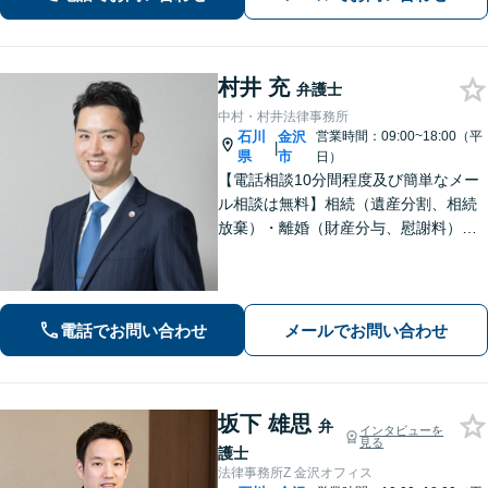
迎。まずはじっくりとお話をお聞かせ
ください。
村井 充
弁護士
中村・村井法律事務所
石川
金沢
営業時間：09:00~18:00（平
|
県
市
日）
【電話相談10分間程度及び簡単なメー
ル相談は無料】相続（遺産分割、相続
放棄）・離婚（財産分与、慰謝料）・
男女問題・刑事（身体拘束からの釈
放、不起訴等）【弁護士歴10年以上】
話しやすい雰囲気を作ること・わかり
やすい言葉での説明を心がけていま
電話でお問い合わせ
メールでお問い合わせ
す。
坂下 雄思
弁
インタビューを
見る
護士
法律事務所Z 金沢オフィス