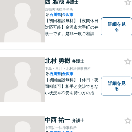
など、幅広く対応可能。【夜
西 雅哉
弁護士
間／休日対応可能】どうぞお
西徹夫法律事務所
気軽にご相談ください。
石川県
金沢市
|
【初回相談無料】【夜間休日
詳細を見
対応可能】金沢市大手町の弁
る
護士です。是非一度ご相談く
ださい。
北村 勇樹
弁護士
中島・早川・北村法律事務所
石川県
金沢市
|
【初回面談無料】【休日・夜
詳細を見
間相談可】相手と交渉できな
る
い状況や不安を持つ方の抱え
る問題を解決するため、法律
を活かし、依頼者様を守りま
す。悩んでいる人は、一度弁
護士に話を聞いてもらうこと
中西 祐一
弁護士
でトラブル解決のきっかけを
中西祐一法律事務所
つかむことができるかもしれ