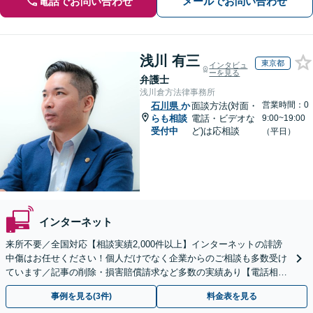
電話でお問い合わせ
メールでお問い合わせ
浅川 有三
東京都
インタビュ
ーを見る
弁護士
浅川倉方法律事務所
営業時間：0
石川県
か
面談方法(対面・
らも相談
電話・ビデオな
9:00~19:00
受付中
ど)は応相談
（平日）
インターネット
来所不要／全国対応【相談実績2,000件以上】インターネットの誹謗
中傷はお任せください！個人だけでなく企業からのご相談も多数受け
ています／記事の削除・損害賠償請求など多数の実績あり【電話相談
可】【初回相談無料】【夜間休日面談可】
事例を見る(3件)
料金表を見る