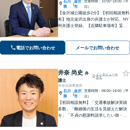
石川
金沢
営業時間：10:00~18:00（平
|
県
市
日）
【金沢城公園徒歩2分】【初回相談無料
有】地元金沢出身の弁護士が対応。NY
州弁護士登録。【近隣駐車場有】妥協
なき探求心で、最善の結果を目指しま
す。【企業法務】債権回収、インター
ネット、英文契約はお任せ！
電話でお問い合わせ
メールでお問い合わせ
井奈 尚史
弁
インタビューを
見る
護士
井奈法律事務所
石川
金沢
営業時間：09:00~19:00（平
|
県
市
日）
【初回相談無料】「交通事故解決実績
多数」「離婚後の生活を見据えた解決
を」「不貞の慰謝料請求したい側・さ
れた側どちらも対応」「株式や不動産
の評価が絡む複雑な事案もお任せくだ