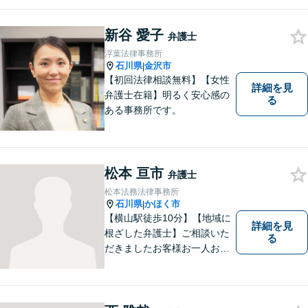
すので、お気軽にご相談くだ
さい（相談料：１時間５5００
円(税込））
新谷 愛子
弁護士
浮葉法律事務所
石川県
金沢市
|
【初回法律相談無料】【女性
詳細を見
弁護士在籍】明るく安心感の
る
ある事務所です。
松本 亘市
弁護士
松本法務法律事務所
石川県
かほく市
|
【横山駅徒歩10分】【地域に
詳細を見
根ざした弁護士】ご相談いた
る
だきましたお客様お一人お一
人の幸せの為に力を尽くしま
す。交通事故／借金問題／離
婚問題／相続問題／刑事事件