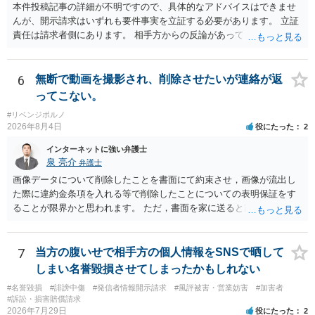
本件投稿記事の詳細が不明ですので、具体的なアドバイスはできませ
んが、開示請求はいずれも要件事実を立証する必要があります。 立証
責任は請求者側にあります。 相手方からの反論があっても、裁判官が
要件事実を満たしていると判断すれば、補充は求められません。 相手
方が口頭で反論したのは、仮処分は迅速性が要求されるためです。 書
面での反論となれば、より遅延する可能性がございます。 また、本件
6
無断で動画を撮影され、削除させたいが連絡が返
はXのため、APのIPアドレスの保存期間の問題もございます。 開示請
ってこない。
求は法律知識が不可欠ですが、それだけでは足りず、実務を踏まえた
#リベンジポルノ
方法を選択することが重要です。
2026年8月4日
役にたった
2
インターネットに強い弁護士
泉 亮介
弁護士
画像データについて削除したことを書面にて約束させ，画像が流出し
た際に違約金条項を入れる等で削除したことについての表明保証をす
ることが限界かと思われます。 ただ，書面を家に送ると家族に不貞行
為が発覚しご自身が慰謝料請求を受けるリスクがあるため，書面で削
除等を求めることは避けたほうが良いかと思われます。
7
当方の腹いせで相手方の個人情報をSNSで晒して
しまい名誉毀損させてしまったかもしれない
#名誉毀損
#誹謗中傷
#発信者情報開示請求
#風評被害・営業妨害
#加害者
#訴訟・損害賠償請求
2026年7月29日
役にたった
2