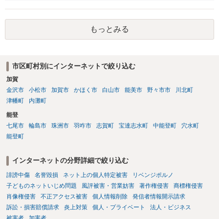
うかと思います。
もっとみる
市区町村別にインターネットで絞り込む
加賀
金沢市
小松市
加賀市
かほく市
白山市
能美市
野々市市
川北町
津幡町
内灘町
能登
七尾市
輪島市
珠洲市
羽咋市
志賀町
宝達志水町
中能登町
穴水町
能登町
インターネットの分野詳細で絞り込む
誹謗中傷
名誉毀損
ネット上の個人特定被害
リベンジポルノ
子どものネットいじめ問題
風評被害・営業妨害
著作権侵害
商標権侵害
肖像権侵害
不正アクセス被害
個人情報削除
発信者情報開示請求
訴訟・損害賠償請求
炎上対策
個人・プライベート
法人・ビジネス
被害者
加害者