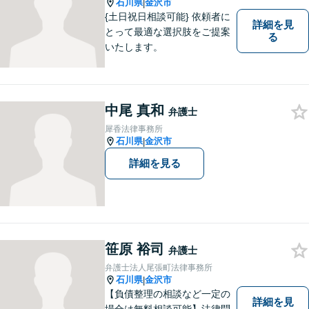
石川県
金沢市
|
ません。
{土日祝日相談可能} 依頼者に
詳細を見
とって最適な選択肢をご提案
る
いたします。
中尾 真和
弁護士
犀香法律事務所
石川県
金沢市
|
詳細を見る
笹原 裕司
弁護士
弁護士法人尾張町法律事務所
石川県
金沢市
|
【負債整理の相談など一定の
詳細を見