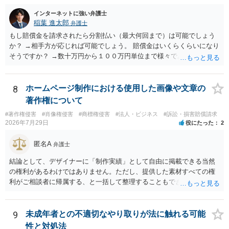
インターネットに強い弁護士
稲葉 進太郎
弁護士
もし賠償金を請求されたら分割払い（最大何回まで）は可能でしょう
か？ →相手方が応じれば可能でしょう。 賠償金はいくらくらいになり
そうですか？ →数十万円から１００万円単位まで様々であり、不明で
す。相手方から相談者様に対し請求がなされた場合、減額や分割の交
渉が行われ、双方合意に至れば支払が開始され、決裂して相手方が訴
訟提起を選択すれば訴訟の中で解決がなされる流れが通常です。
8
ホームページ制作における使用した画像や文章の
著作権について
#著作権侵害
#肖像権侵害
#商標権侵害
#法人・ビジネス
#訴訟・損害賠償請求
2026年7月29日
役にたった
2
匿名A
弁護士
結論として、デザイナーに「制作実績」として自由に掲載できる当然
の権利があるわけではありません。ただし、提供した素材すべての権
利がご相談者に帰属する、と一括して整理することもできません。 ご
自身が撮影・執筆した写真や文章は、創作性があれば原則としてご自
身が著作権者です。 他方、ブランド名、文字主体のロゴ、商品情報、
短いキャッチコピー、販売コンセプトなどは、通常、著作物には当た
9
未成年者との不適切なやり取りが法に触れる可能
りません。ただし、ロゴに独自の図形やイラスト等が含まれる場合に
性と対処法