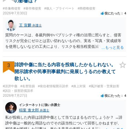
の影響は？
#肖像権侵害
#著作権侵害
#個人・プライベート
#商標権侵害
2026年7月30日
役にたった
4
王 宣麟
弁護士
質問のケースは、各裁判例やパブリシティ権の法理に照らすと、侵害
リスクが完全にゼロとは言い切れないものの、実名・写真・実成績等
を使用しないなどの工夫により、リスクを相当程度低減できる設計に
なっているかと思います。 ただし、「野球ファンであれば元の選手を
推測できる」という点は、裁判で争われた場合に「専ら顧客吸引力の
利用を目的とする」と判断される余地を残すため、一定の注意が必要
3
誹謗中傷に当たる内容を投稿したかもしれない。
です。 また、広告収益の有無は、侵害判断に一定の影響を与える可能
開示請求や民事刑事裁判に発展しうるのか教えて
性がありますが、決定的要因ではありません。 パブリシティ権侵害の
欲しい。
成否は、主に「専ら顧客吸引力の利用を目的とするか」という点で判
#誹謗中傷
#名誉毀損
#発信者情報開示請求
#炎上対策
#風評被害・営業妨害
断されます。広告収益があることは「商業的目的」を強く示す要素で
#訴訟・損害賠償請求
すが、それだけで直ちに侵害となるわけではありません。完全無償・
2026年7月27日
役にたった
4
非営利であれば「表現の自由」「創作物」としての側面が強く評価さ
れる可能性があります。一方、広告収益がある場合は「商業利用」と
インターネットに強い弁護士
しての色彩が強まり、リスクが高まる可能性があります。 公開前に変
稲葉 進太郎
弁護士
更・確認しておく事項については、公開の場でアドバイスするにも限
私が投稿した内容は誹謗中傷として当てはまるものでしょうか？ →誹
界があるかと思うので、資料等を持参の上、弁護士に相談されること
謗中傷は一般的な用語なのでその該当性について回答しかねますが、
も一つかと存じます。
相談者が投稿した記事は、単なる意見の表明といえる可能性が高く、