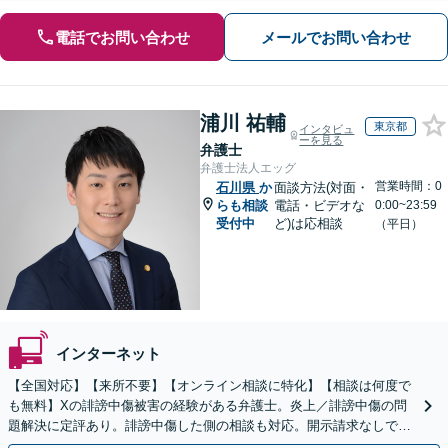
電話でお問い合わせ
メールでお問い合わせ
浦川 祐輔
東京都
インタビュ
ーを見る
弁護士
弁護士法人エッグ
営業時間：0
石川県
か
面談方法(対面・
らも相談
電話・ビデオな
0:00~23:59
受付中
ど)は応相談
（平日）
インターネット
【全国対応】【来所不要】【オンライン相談に特化】【相談は何度で
も無料】Xの誹謗中傷被害の経験がある弁護士。炎上／誹謗中傷の問
題解決に定評あり。誹謗中傷した側の相談も対応。開示請求なしで本
人の特定ができる場合もあり。