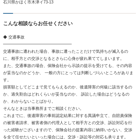
石川県かほく市木津イ73-13
こんな相談ならお任せください
◆ 交通事故
━━━━━━━━━━━━━━━━━
交通事故に遭われた場合、事故に遭ったことだけで気持ちが滅入るの
に、相手方との交渉となるとさらに心身が疲れ果ててしまいます。
また、交通事故の場合、保険会社から示談の提示を受けても、その内容
が妥当なのかどうか、 一般の方にとっては判断しづらいところがありま
す。
損害額としてどこまで見てもらえるのか、後遺障害の何級に該当するの
か、過失割合はどれくらいが妥当なのか、 訴訟した場合はどうなるの
か、わからないことばかり。
そんなときは当事務所までご相談ください。
これまでに、後遺障害の事前認定結果に対する異議申立て、自賠責保険
の被害者請求、被害者側の代理人として相手方との交渉、訴訟対応を行
った経験がございますので、保険会社の提案内容に納得いかない、交渉
を全て任せたいといった場合には、交渉・訴訟等の対応も承ります。