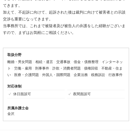
てきます。
加えて、不起訴に向けて、起訴された後は裁判に向けて被害者との示談
交渉も重要になってきます。
当事務所では、これまで被疑者及び被告人の弁護をした経験がございま
すので、まずはお気軽にご相談ください。
取扱分野
離婚・男女問題
相続・遺言
交通事故
借金・債務整理
インターネッ
ト
労働・雇用
刑事事件
詐欺・消費者問題
債権回収
不動産・住ま
い
医療・介護問題
外国人・国際問題
企業法務
税務訴訟
行政事件
対応体制
休日面談可
夜間面談可
所属弁護士会
金沢