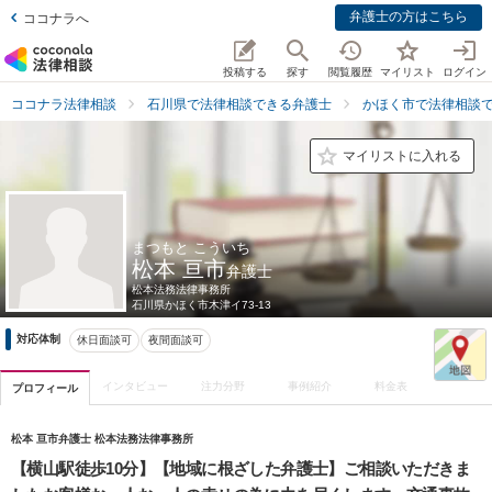
弁護士の方はこちら
ココナラへ
投稿する
探す
閲覧履歴
マイリスト
ログイン
ココナラ法律相談
石川県で法律相談できる弁護士
かほく市で法律相談
マイリストに入れる
まつもと こういち
松本 亘市
弁護士
松本法務法律事務所
石川県
かほく市木津イ73-13
対応体制
休日面談可
夜間面談可
インタビュー
注力分野
事例紹介
料金表
プロフィール
松本 亘市弁護士 松本法務法律事務所
【横山駅徒歩10分】【地域に根ざした弁護士】ご相談いただきま