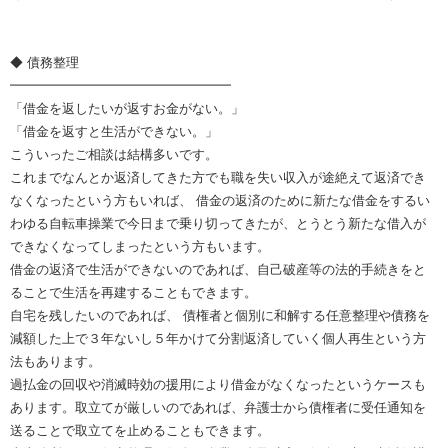
◆ 債務整理
━━━━━━━━━━━━━━━━━
「借金を返したいが返すお金がない。」
「借金を返すと生活ができない。」
こういったご相談は結構多いです。
これまでなんとか返済してきた方でも職を失い収入が途絶えて返済でき
なくなったという方もいれば、 借金の返済のために新たな借金をするい
わゆる自転車操業で今日まで乗り切ってきたが、とうとう新たな借入が
できなくなってしまったという方もいます。
借金の返済で生活ができないのであれば、自己破産等の法的手続きをと
ることで生活を再建することもできます。
自宅を残したいのであれば、 債権者と個別に和解する任意整理や債務を
減額した上で３年ないし５年かけて分割返済していく個人再生という方
法もあります。
過払金の回収や消滅時効の援用により借金がなくなったというケースも
あります。取立てが厳しいのであれば、弁護士から債権者に受任通知を
送ることで取立てを止めることもできます。