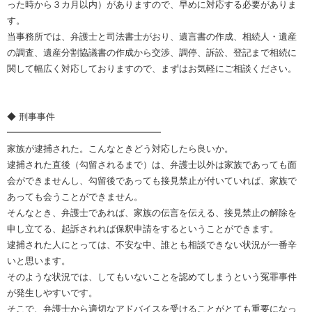
った時から３カ月以内）がありますので、早めに対応する必要がありま
す。
当事務所では、弁護士と司法書士がおり、遺言書の作成、相続人・遺産
の調査、遺産分割協議書の作成から交渉、調停、訴訟、登記まで相続に
関して幅広く対応しておりますので、まずはお気軽にご相談ください。
◆ 刑事事件
━━━━━━━━━━━━━━━━━
家族が逮捕された。こんなときどう対応したら良いか。
逮捕された直後（勾留されるまで）は、弁護士以外は家族であっても面
会ができませんし、勾留後であっても接見禁止が付いていれば、家族で
あっても会うことができません。
そんなとき、弁護士であれば、家族の伝言を伝える、接見禁止の解除を
申し立てる、起訴されれば保釈申請をするということができます。
逮捕された人にとっては、不安な中、誰とも相談できない状況が一番辛
いと思います。
そのような状況では、してもいないことを認めてしまうという冤罪事件
が発生しやすいです。
そこで、弁護士から適切なアドバイスを受けることがとても重要になっ