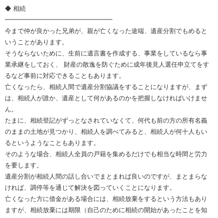
◆ 相続
━━━━━━━━━━━━━━━━━
今まで仲が良かった兄弟が、親が亡くなった途端、遺産分割でもめると
いうことがあります。
そうならないために、生前に遺言書を作成する、事業をしているなら事
業承継をしておく、 財産の散逸を防ぐために成年後見人選任申立てをす
るなど事前に対応できることもあります。
亡くなったら、相続人間で遺産分割協議をすることになりますが、まず
は、相続人が誰か、遺産として何があるのかを把握しなければいけませ
ん。
たまに、相続登記がずっとなされていなくて、何代も前の方の所有名義
のままの土地が見つかり、相続人を調べてみると、相続人が何十人もい
るというようなこともあります。
そのような場合、相続人全員の戸籍を集めるだけでも相当な時間と労力
を要します。
遺産分割が相続人間の話し合いでまとまれば良いのですが、まとまらな
ければ、調停等を通じて解決を図っていくことになります。
亡くなった方に借金がある場合には、相続放棄をするという方法もあり
ますが、相続放棄には期限（自己のために相続の開始があったことを知