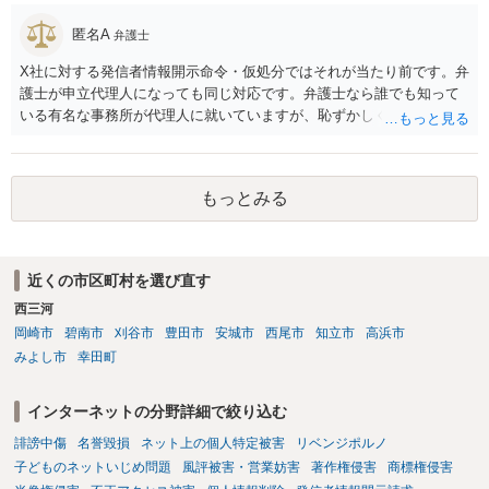
りません。 まず、見積書、メール、チャット、デザイナーの利用規約
能です。
を確認したうえで、「提供素材及びこれを含む画面の複製・SNS掲載
匿名A
弁護士
を許諾しない」と書面で明確に通知することをお勧めします。すでに
掲載された場合は、URL、掲載日時、画面を保存してから削除を求め
X社に対する発信者情報開示命令・仮処分ではそれが当たり前です。弁
てください。
護士が申立代理人になっても同じ対応です。弁護士なら誰でも知って
いる有名な事務所が代理人に就いていますが、恥ずかしくないのだろ
うかと思います。
もっとみる
近くの市区町村を選び直す
西三河
岡崎市
碧南市
刈谷市
豊田市
安城市
西尾市
知立市
高浜市
みよし市
幸田町
インターネットの分野詳細で絞り込む
誹謗中傷
名誉毀損
ネット上の個人特定被害
リベンジポルノ
子どものネットいじめ問題
風評被害・営業妨害
著作権侵害
商標権侵害