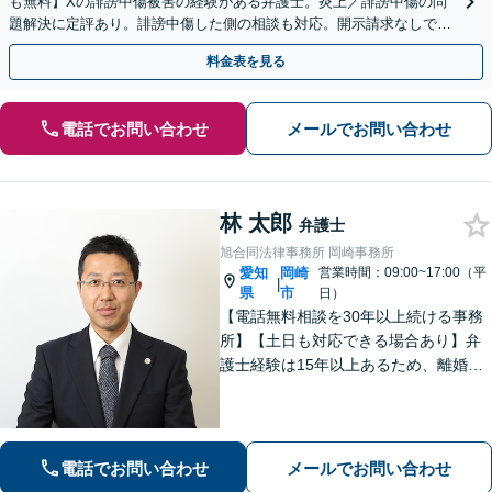
も無料】Xの誹謗中傷被害の経験がある弁護士。炎上／誹謗中傷の問
題解決に定評あり。誹謗中傷した側の相談も対応。開示請求なしで本
人の特定ができる場合もあり。
料金表を見る
電話でお問い合わせ
メールでお問い合わせ
林 太郎
弁護士
旭合同法律事務所 岡崎事務所
愛知
岡崎
営業時間：09:00~17:00（平
|
県
市
日）
【電話無料相談を30年以上続ける事務
所】【土日も対応できる場合あり】弁
護士経験は15年以上あるため、離婚・
男女トラブル、相続問題、借金問題な
ど幅広く対応できます！交渉や調停も
全てお任せください【弁護士21名在
籍】【駐車場２台分あり】
電話でお問い合わせ
メールでお問い合わせ