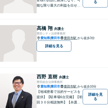
る
能な限り最大の利益を出せる
よう尽力いたします。離婚／
相続／交通事故／借金／イン
ターネットなど、法律問題で
お困りの方はなんでもご相談
髙橋 翔
弁護士
ください。先を見据えた解決
豊田シティ法律事務所
策をご提案いたします。
愛知県
豊田市
豊田市駅
から徒歩3分
|
詳細を見る
西野 直樹
弁護士
豊田総合法律事務所
愛知県
豊田市
豊田市駅
から徒歩10分
|
【地域密着で法的サービスを
詳細を見
提供】【駐車場6台完備】【初
る
回３０分相談無料】【弁護士3
人体制】「親身な対応」と