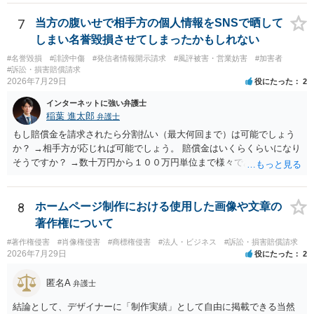
除等を求めることは避けたほうが良いかと思われます。
7
当方の腹いせで相手方の個人情報をSNSで晒して
しまい名誉毀損させてしまったかもしれない
#名誉毀損
#誹謗中傷
#発信者情報開示請求
#風評被害・営業妨害
#加害者
#訴訟・損害賠償請求
2026年7月29日
役にたった
2
インターネットに強い弁護士
稲葉 進太郎
弁護士
もし賠償金を請求されたら分割払い（最大何回まで）は可能でしょう
か？ →相手方が応じれば可能でしょう。 賠償金はいくらくらいになり
そうですか？ →数十万円から１００万円単位まで様々であり、不明で
す。相手方から相談者様に対し請求がなされた場合、減額や分割の交
渉が行われ、双方合意に至れば支払が開始され、決裂して相手方が訴
訟提起を選択すれば訴訟の中で解決がなされる流れが通常です。
8
ホームページ制作における使用した画像や文章の
著作権について
#著作権侵害
#肖像権侵害
#商標権侵害
#法人・ビジネス
#訴訟・損害賠償請求
2026年7月29日
役にたった
2
匿名A
弁護士
結論として、デザイナーに「制作実績」として自由に掲載できる当然