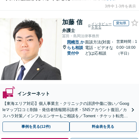
3件中 1-3件を表示
加藤 信
愛知県
インタビュー
を見る
弁護士
冨田・島岡法律事務所
営業時間：1
岡崎市
か
面談方法(対面・
らも相談
電話・ビデオな
0:00~18:00
受付中
ど)は応相談
（平日）
インターネット
【東海エリア対応】個人事業主・クリニックの誹謗中傷に強い／Goog
leマップ口コミ削除・発信者情報開示請求・SNSアカウント復旧／カ
スハラ対策／インフルエンサーもご相談を／Torrent・チケット転売等
の加害者側対応も得意
事例を見る(12件)
料金表を見る