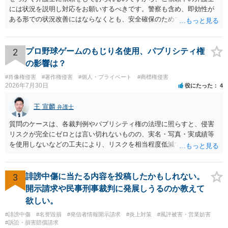
には状況を説明し対応をお願いするべきです。警察も含め、即効性が
ある形での状況改善にはならなくとも、安全確保のためできることは
ある筈です。
2
プロ野球ゲームのもじり名使用、パブリシティ権
の影響は？
#肖像権侵害
#著作権侵害
#個人・プライベート
#商標権侵害
2026年7月30日
役にたった
4
王 宣麟
弁護士
質問のケースは、各裁判例やパブリシティ権の法理に照らすと、侵害
リスクが完全にゼロとは言い切れないものの、実名・写真・実成績等
を使用しないなどの工夫により、リスクを相当程度低減できる設計に
なっているかと思います。 ただし、「野球ファンであれば元の選手を
推測できる」という点は、裁判で争われた場合に「専ら顧客吸引力の
利用を目的とする」と判断される余地を残すため、一定の注意が必要
3
誹謗中傷に当たる内容を投稿したかもしれない。
です。 また、広告収益の有無は、侵害判断に一定の影響を与える可能
開示請求や民事刑事裁判に発展しうるのか教えて
性がありますが、決定的要因ではありません。 パブリシティ権侵害の
欲しい。
成否は、主に「専ら顧客吸引力の利用を目的とするか」という点で判
#誹謗中傷
#名誉毀損
#発信者情報開示請求
#炎上対策
#風評被害・営業妨害
断されます。広告収益があることは「商業的目的」を強く示す要素で
#訴訟・損害賠償請求
すが、それだけで直ちに侵害となるわけではありません。完全無償・