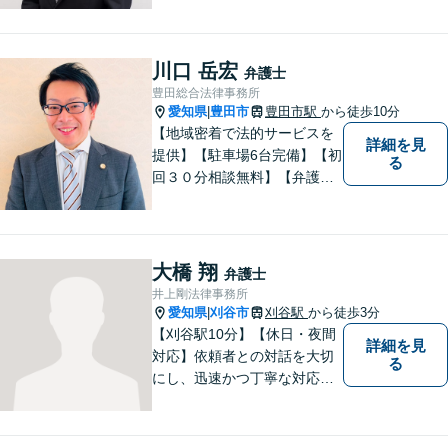
「コミュニケーション」を重
視しております。 まちの皆様
のお困りごとを迅速に解決い
川口 岳宏
弁護士
たします。
豊田総合法律事務所
愛知県
豊田市
豊田市駅
から徒歩10分
|
【地域密着で法的サービスを
詳細を見
提供】【駐車場6台完備】【初
る
回３０分相談無料】【弁護士3
人体制】「親身な対応」と
「コミュニケーション」を重
視しております。 まちの皆様
のお困りごとを迅速に解決い
大橋 翔
弁護士
たします。
井上剛法律事務所
愛知県
刈谷市
刈谷駅
から徒歩3分
|
【刈谷駅10分】【休日・夜間
詳細を見
対応】依頼者との対話を大切
る
にし、迅速かつ丁寧な対応を
行っています。交通事故／不
動産／建築紛争／借金問題／
労働問題など幅広いリーガル