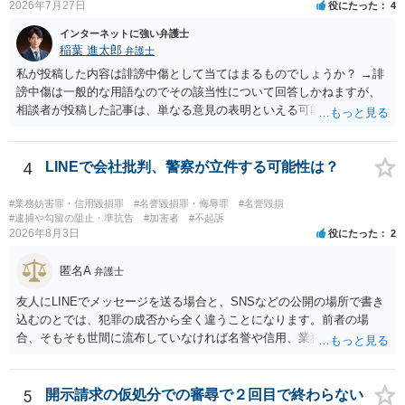
2026年7月27日
役にたった
4
非営利であれば「表現の自由」「創作物」としての側面が強く評価さ
れる可能性があります。一方、広告収益がある場合は「商業利用」と
インターネットに強い弁護士
しての色彩が強まり、リスクが高まる可能性があります。 公開前に変
稲葉 進太郎
弁護士
更・確認しておく事項については、公開の場でアドバイスするにも限
私が投稿した内容は誹謗中傷として当てはまるものでしょうか？ →誹
界があるかと思うので、資料等を持参の上、弁護士に相談されること
謗中傷は一般的な用語なのでその該当性について回答しかねますが、
も一つかと存じます。
相談者が投稿した記事は、単なる意見の表明といえる可能性が高く、
権利侵害が認められる可能性は低いと存じます。 もし当てはまるとし
て、開示請求が認められたり、民事裁判や刑事裁判に発展しうるもの
でしょうか？ →権利侵害や、名誉毀損・侮辱に該当する可能性が低い
4
LINEで会社批判、警察が立件する可能性は？
ため、民事裁判や刑事裁判に発展することはあまり考えられないよう
に思われます。
#業務妨害罪・信用毀損罪
#名誉毀損罪・侮辱罪
#名誉毀損
#逮捕や勾留の阻止・準抗告
#加害者
#不起訴
2026年8月3日
役にたった
2
匿名A
弁護士
友人にLINEでメッセージを送る場合と、SNSなどの公開の場所で書き
込むのとでは、犯罪の成否から全く違うことになります。前者の場
合、そもそも世間に流布していなければ名誉や信用、業務にかかる犯
罪は成立しないことになります。
5
開示請求の仮処分での審尋で２回目で終わらない