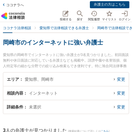
弁護士の方はこちら
ココナラへ
投稿する
探す
閲覧履歴
マイリスト
ログイン
ココナラ法律相談
愛知県で法律相談できる弁護士
岡崎市で法律相談で
岡崎市のインターネットに強い弁護士
愛知県の岡崎市でインターネットに強い弁護士が3名見つかりました。初回面談
無料や休日面談に対応している弁護士なども掲載中。誹謗中傷や名誉毀損、個
人特定等の細かな分野での絞り込み検索もでき便利です。特に旭合同法律事務
所 岡崎事務所の林 太郎弁護士や松村法律事務所の松村 修平弁護士、弁護士法
人愛知総合法律事務所 岡崎事務所の安井 孝侑記弁護士のプロフィール情報や弁
エリア
愛知県、岡崎市
変更
護士費用、強みなどが注目されています。『岡崎市で土日や夜間に発生したイ
ンターネットのトラブルを今すぐに弁護士に相談したい』『インターネットの
相談内容
インターネット
変更
トラブル解決の実績豊富な近くの弁護士を検索したい』『初回相談無料でイン
ターネットを法律相談できる岡崎市内の弁護士に相談予約したい』などでお困
りの相談者さんにおすすめです。
詳細条件
未選択
変更
3
人の弁護士が見つかりました
(検索結果について詳しくは
こちら
)