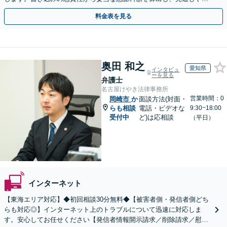
用面のリスクも包み隠さずお伝えしサポートします。
料金表を見る
奥田 和之
愛知県
インタビュ
ーを見る
弁護士
名古屋けやき法律事務所
営業時間：0
岡崎市
か
面談方法(対面・
らも相談
電話・ビデオな
9:30~18:00
受付中
ど)は応相談
（平日）
インターネット
【東海エリア対応】◆初回相談30分無料◆【被害者側・発信者側どち
らも対応◎】インターネット上のトラブルについて迅速に対応しま
す。安心してお任せください【発信者情報開示請求／削除請求／慰謝