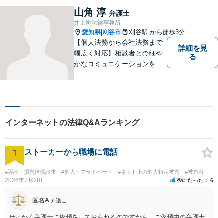
サービスを提供。【駐車場完
山角 淳
弁護士
備】
井上剛法律事務所
愛知県
刈谷市
刈谷駅
から徒歩3分
|
【個人法務から会社法務まで
詳細を見
幅広く対応】相談者との細や
る
かなコミュニケーションを大
切にし、親切・丁寧で分かり
やすい説明を心がけておりま
す。法律問題でお困りでした
ら、お早めにご相談くださ
い。【JR在来線「刈谷駅」4
インターネットの法律Q&Aランキング
分】【駐車場あり】
1
ストーカーから職場に電話
#訴訟・損害賠償請求
#個人・プライベート
#ネット上の個人特定被害
#被害者
2026年7月28日
役にたった
6
匿名A
弁護士
せっかく弁護士に依頼をしておられるのですから、ご依頼中の弁護士