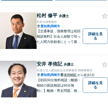
松村 修平
弁護士
松村法律事務所
愛知県
岡崎市
|
【交通事故，債務整理は初回
詳細を見
相談無料】社会人経験で培っ
る
た人間力依頼者にとって最大
の満足を。電通に７年勤めて
いた経験を活かして顧客満足
を追求する弁護士です。
安井 孝侑記
弁護士
弁護士法人愛知総合法律事務所 岡崎事務所
愛知県
岡崎市
東岡崎駅
から徒歩1分
|
【初回30分無料相談（離婚・
詳細を見
相続の面談相談は60分無
る
料）】離婚・男女問題、相
続、労働、顧問契約など幅広
く対応しています。【名鉄東
岡崎駅徒歩1分 提携駐車場あ