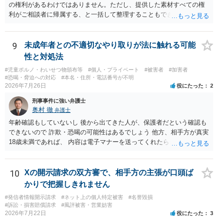
の権利があるわけではありません。ただし、提供した素材すべての権
利がご相談者に帰属する、と一括して整理することもできません。 ご
自身が撮影・執筆した写真や文章は、創作性があれば原則としてご自
身が著作権者です。 他方、ブランド名、文字主体のロゴ、商品情報、
短いキャッチコピー、販売コンセプトなどは、通常、著作物には当た
9
未成年者との不適切なやり取りが法に触れる可能
りません。ただし、ロゴに独自の図形やイラスト等が含まれる場合に
性と対処法
は、その表現部分が著作物となる可能性があります。 また、人物写真
#児童ポルノ・わいせつ物頒布等
#個人・プライベート
#被害者
#加害者
の著作権は撮影者に、肖像に関する権利は被写体本人に帰属します
#恐喝・脅迫への対応
#本名・住所・電話番号が不明
（著作権法2条・17条）。 ウェブサイト全体に当然に著作権が生じる
2026年7月26日
役にたった
2
わけではありません。デザイナーが独自に制作したイラストやバナー
刑事事件に強い弁護士
等は別として、一般的なレイアウトや配色、依頼者から提供された素
奥村 徹
弁護士
材を希望に沿って配置した部分には、通常、著作物性は認められにく
いと考えられます。仮に具体的な画面構成の一部に創作性が認められ
年齢確認もしていないし 後から出てきた人が、保護者だという確認も
ても、その権利は当該部分に限られ、ご相談者の写真や文章等を制作
できないので 詐欺・恐喝の可能性はあるでしょう 他方、相手方が真実
実績として掲載する権限まで当然に生じるものではありません。 もっ
18歳未満であれば、 内容は電子マナーを送ってくれたら自慰行為など
とも、契約書がなくても、見積書、メール、利用規約等に実績掲載へ
の動画を要望通りに撮って送るよと言ったやりとりでした。 自分は動
の同意があれば別です。また、単に制作を担当した事実を記載した
画の尺は10分ほど、服を着たままで胸を触って欲しい、などの要望を
り、公開中のサイトへリンクしたりする行為まで当然に禁止できると
して、要求された金額(1000円程度)の電子マネーを送信してしまいま
10
Xの開示請求の双方審で、相手方の主張が口頭ば
は限りません。 人物写真については、通常のSNSへの無断掲載と同
した。 そこから、撮影するまで暇なので顔の雰囲気の写真を交換して
かりで把握しきれません
様、掲載目的、態様、必要性、本人の特定可能性等から判断されま
欲しい、住んでいる都道府県と区を教えてと言われたので教えたりと
#発信者情報開示請求
#ネット上の個人特定被害
#名誉毀損
す。営業目的であり、本人も掲載を拒否していることは、違法性を認
言ったやり取りをしていました。 というやりとりは、青少年条例違反
#訴訟・損害賠償請求
#風評被害・営業妨害
める方向の事情となりますが、自動的に肖像権侵害となるわけではあ
（わいせつ行為）の疑いがあります。18歳未満と知らなくても処罰可
2026年7月22日
役にたった
3