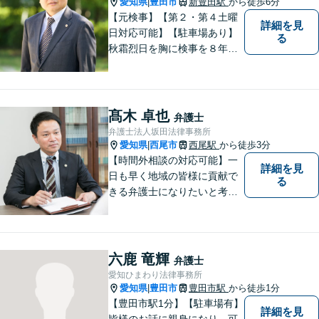
愛知県
豊田市
新豊田駅
から徒歩6分
|
【元検事】【第２・第４土曜
詳細を見
日対応可能】【駐車場あり】
る
秋霜烈日を胸に検事を８年，
ひまわりを胸に青森で弁護士
を１８年，そして豊田市に戻
りました。皆様の生活に寄り
添い，「この地域」の方々の
髙木 卓也
弁護士
悩みに対して一緒に解決を目
弁護士法人坂田法律事務所
指したいと思います。お待ち
愛知県
西尾市
西尾駅
から徒歩3分
|
しております。
【時間外相談の対応可能】一
詳細を見
日も早く地域の皆様に貢献で
る
きる弁護士になりたいと考え
ておりますので宜しくお願い
いたします。【名鉄西尾駅か
ら徒歩3分】お気軽にご相談く
ださい
六鹿 竜輝
弁護士
愛知ひまわり法律事務所
愛知県
豊田市
豊田市駅
から徒歩1分
|
【豊田市駅1分】【駐車場有】
詳細を見
皆様のお話に親身になり、可