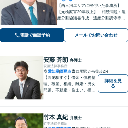
【西三河エリアに根付いた事務所】
【元検察官20年以上】「相続問題：遺
産分割協議書作成、遺産分割調停等を
適切にサポートします」【同ビル内に
税理士・社労士がいます】不当解雇・
電話で面談予約
メールでお問い合わせ
未払い残業代・就業規則の整備など対
応【当日/夜間/土日対応可】
安藤 芳朗
弁護士
安藤法律事務所
愛知県
西尾市
西尾駅
から徒歩2分
|
【西尾駅すぐ】借金・債務整
詳細を見
理、破産、相続、離婚・男女
る
問題、不動産・住まい、損害
賠償など、様々な問題に対応
します。地域に根差した法律
事務所。【個室対応】
竹本 真紀
弁護士
竹本法律事務所