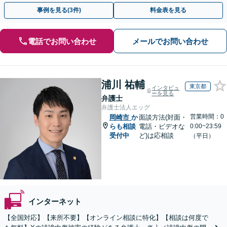
料請求／意見照会への対応】
事例を見る(3件)
料金表を見る
電話でお問い合わせ
メールでお問い合わせ
浦川 祐輔
東京都
インタビュ
ーを見る
弁護士
弁護士法人エッグ
営業時間：0
岡崎市
か
面談方法(対面・
らも相談
電話・ビデオな
0:00~23:59
受付中
ど)は応相談
（平日）
インターネット
【全国対応】【来所不要】【オンライン相談に特化】【相談は何度で