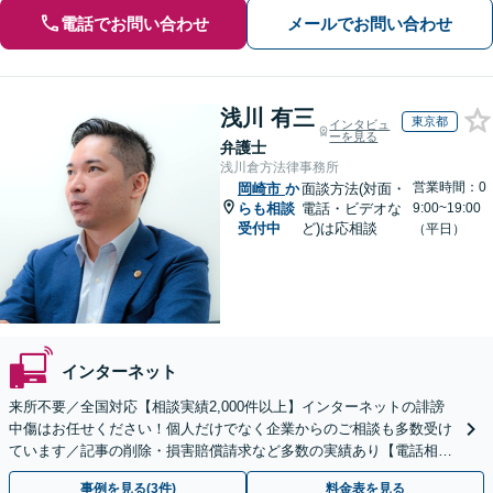
電話でお問い合わせ
メールでお問い合わせ
浅川 有三
東京都
インタビュ
ーを見る
弁護士
浅川倉方法律事務所
営業時間：0
岡崎市
か
面談方法(対面・
らも相談
電話・ビデオな
9:00~19:00
受付中
ど)は応相談
（平日）
インターネット
来所不要／全国対応【相談実績2,000件以上】インターネットの誹謗
中傷はお任せください！個人だけでなく企業からのご相談も多数受け
ています／記事の削除・損害賠償請求など多数の実績あり【電話相談
可】【初回相談無料】【夜間休日面談可】
事例を見る(3件)
料金表を見る