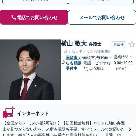
電話でお問い合わせ
メールでお問い合わせ
横山 敬大
弁護士
東京都
弁護士法人モノリス法律事務所
営業時間：1
岡崎市
か
面談方法(対面・
らも相談
電話・ビデオな
0:00~19:00
受付中
ど)は応相談
（平日）
インターネット
【全国からメールで相談可能！】【初回相談無料】ネットに強い弁護
士が見つからない方へ。来所も電話も不要、すべてメールで対応いた
します。書き込みの悪質性から妥当な慰謝料額を算出し、見通しや費