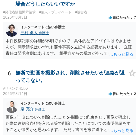
場合どうしたらいいですか
#発信者情報開示請求
#個人・プライベート
#被害者
2026年8月3日
役にたった
7
インターネットに強い弁護士
三村 勇人
弁護士
本件投稿記事の詳細が不明ですので、具体的なアドバイスはできませ
んが、開示請求はいずれも要件事実を立証する必要があります。 立証
責任は請求者側にあります。 相手方からの反論があっても、裁判官が
要件事実を満たしていると判断すれば、補充は求められません。 相手
方が口頭で反論したのは、仮処分は迅速性が要求されるためです。 書
面での反論となれば、より遅延する可能性がございます。 また、本件
6
無断で動画を撮影され、削除させたいが連絡が返
はXのため、APのIPアドレスの保存期間の問題もございます。 開示請
ってこない。
求は法律知識が不可欠ですが、それだけでは足りず、実務を踏まえた
#リベンジポルノ
方法を選択することが重要です。
2026年8月4日
役にたった
2
インターネットに強い弁護士
泉 亮介
弁護士
画像データについて削除したことを書面にて約束させ，画像が流出し
た際に違約金条項を入れる等で削除したことについての表明保証をす
ることが限界かと思われます。 ただ，書面を家に送ると家族に不貞行
為が発覚しご自身が慰謝料請求を受けるリスクがあるため，書面で削