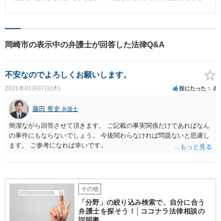
倉庫を借りた上、Xらから連絡を受けて、外国から日本へと製品を輸入する手
続を行いました。 ところが、倉庫に届いた製品には記載上の不備があり、A
さんは不可解に思ったことから、書類の確認と話し合いを求めて、国外にい
るXのもとへ向けて出国しました。 しかし、その翌日、Xの部下らがAさんの
倉庫に侵入し、製品の中身を持ち出そうとしました。通報を受けて警察が臨
岡崎市の表示中の弁護士が回答した法律Q&A
場した際、Aさんの倉庫内にあった製品の中からは、膨大な量の覚せい剤が発
見されました。 その後、帰国したAさんは覚せい剤取締法違反（営利目的所
持）の疑いで逮捕されました。 ■相談～解決の流れ 初回接見時から、Aさんは
不安なのでよろしくお願いします。
覚せい剤が製品に隠匿されているとは知らなかったと述べており、Aさんの話
は具体的で真に迫るものがありました。 当事務所の弁護士もAさんの無実を
2021年01月07日(木)
役にたった
2
信じて、一貫した無罪主張を続けました。 Aさんは起訴され、検察官は、Aさ
んには覚せい剤所持の認識があったと主張しましたが、当事務所の弁護士
は、当時Aさんは生じた疑問を払拭すべく行動しており、覚せい剤の隠匿を知
藤田 誓史
弁護士
っている者の行動とは考えられないこと、税関や運送業者でさえ気が付かな
かった覚せい剤の存在をAさんは認識していたはずだというのは無理があるこ
簡潔ながら回答させて頂きます。 ご記載の事実関係だけであればなん
と、Aさんは覚せい剤保管の対価と呼べるような金員をXらから受け取ってい
の事件にもならないでしょう。 今後関わらなければ問題ないと思慮し
ないこと、などを主張しました。 公判では多数の書証や長時間にわたる被告
ます。 ご参考になれば幸いです。
人質問を経ましたが、裁判所は、Aさんに覚せい剤所持の認識があったと認め
るには疑いが残るとして、無罪判決を言い渡しました。 ■解決のポイント 本
件の最大の争点は、Aさん自身に覚せい剤所持の認識があったか否かでした。
検察官は、間接事実を積み重ねることによってこれを立証しようとしました
が、当事務所の弁護士は、それらの間接事実をもってしてもAさんが覚せい剤
その他
の存在を認識していたという結論は導かれない旨を説得的に主張するととも
に、反対に、Aさんが覚せい剤の存在を知らなかったことをうかがわせる事実
「分野」の絞り込み検索で、自分に合う
を挙げていきました。 その結果、無罪判決を勝ち取ることができ、無実のA
弁護士を探そう！│ココナラ法律相談の
さんを冤罪から守ることができました。
説明書