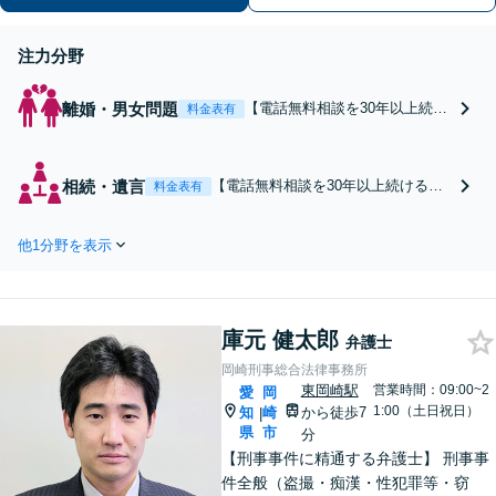
注力分野
離婚・男女問題
【電話無料相談を30年以上続け
料金表有
る事務所】バックアッププラン
あり！金額を抑えたい方、アド
バイスがほしい方もご相談くだ
相続・遺言
【電話無料相談を30年以上続ける事
料金表有
さい。離婚問題だけでなく、マ
務所】遺産分割・遺留分・遺言書作
ッチングアプリやインターネッ
成など、幅広い分野に対応します。
ト掲示板が絡む男女トラブルに
他1分野を表示
遺言書作成はできるだけ早めにご相
も対応できます【夜間休日の相
談ください。司法書士・税理士・行
談可能】
政書士との連携も可能です【初回面
談相談30分無料】【夜間・休日の相
庫元 健太郎
談可能】
弁護士
岡崎刑事総合法律事務所
東岡崎駅
営業時間：09:00~2
愛
岡
1:00（土日祝日）
知
崎
から徒歩7
|
県
市
分
【刑事事件に精通する弁護士】 刑事事
件全般（盗撮・痴漢・性犯罪等・窃