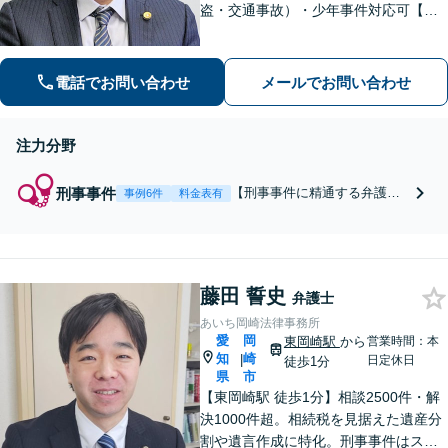
盗・交通事故）・少年事件対応可【即
日接見】豊富な知識と経験で、納得の
いく形で事件解決できるようサポート
します【逮捕前のご相談も可能】取り
電話でお問い合わせ
メールでお問い合わせ
調べ時のアドバイスをします【☎︎初回
相談無料】
注力分野
刑事事件
【刑事事件に精通する弁護
事例6件
料金表有
士】 刑事事件全般（盗撮・痴
漢・性犯罪等・窃盗・交通事
故）・少年事件対応可【即日
接見】豊富な知識と経験で、
藤田 誓史
納得のいく形で事件解決でき
弁護士
るようサポート【逮捕前のご
あいち岡崎法律事務所
相談も可能】取り調べ時のア
愛
岡
東岡崎駅
から
営業時間：本
ドバイスをします【初回相談
知
崎
|
日定休日
徒歩1分
無料】
県
市
【東岡崎駅 徒歩1分】相談2500件・解
決1000件超。相続税を見据えた遺産分
割や遺言作成に特化。刑事事件はスピ