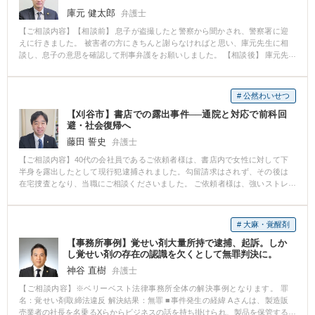
には事実に反していることも多いにも関わらず、会社が十分な調査をしない
庫元 健太郎
弁護士
まま相手方の主張のみを聞いている状態であるとのことでした。 【ベリーベ
ストの対応とその結果】 Aさんのお話からすると、勤務先からの自宅待機命
【ご相談内容】【相談前】 息子が盗撮したと警察から聞かされ、警察署に迎
令や降格は無効となる可能性があると考えられました。 そこで、どのような
えに行きました。 被害者の方にきちんと謝らなければと思い、庫元先生に相
解決がAさんにとって最善の選択なのか、打ち合わせを重ねて検討した結果、
談し、息子の意思を確認して刑事弁護をお願いしました。 【相談後】 庫元先
やはりAさんとしては、復職を第一として考えたいということになりました。
生のアドバイスを受けて、毎日ノートに被害者の方が思うであろう気持ち、
ただ一方で、勤務先のAさんへの対応が非常に頑なであったこと、Aさんの技
具体的被害を思いつくだけメモし、自分のしてきたことと向き合いました。
術は転職市場でも有利なものであったことから、復職するよりも有利な条件
また、警察に押収されたスマートフォンにも大量に残っていたように、日常
# 公然わいせつ
を獲得できるのであれば転職を前提とする和解も視野に入れるという方針を
的に盗撮してしまっていたので、今後再犯しないためにも、母や庫元先生と
決定しました。 そして、弁護士から勤務先に内容証明を送り、自宅待機命令
【刈谷市】書店での露出事件──通院と対応で前科回
話し合い、自分の年代に合わせた病院にも通院しました。 被害者の方は再度
は無効であると主張して、直ちにAさんを元の業務に復帰させた上で減額分の
避・社会復帰へ
事件に触れたくないとのことで、謝罪の意思を間接的に伝えるに留まりまし
給与を全額支払うよう求めました。 すると、ほどなく勤務先から解決金を支
たが、少年審判では、そういった取り組みが評価されたのか、処分はされま
藤田 誓史
弁護士
払っての解決の打診がありました。 そこで、自宅待機命令により減額された
せんでした。 【先生のコメント】 少年事件の場合、示談が大きく評価される
【ご相談内容】40代の会社員であるご依頼者様は、書店内で女性に対して下
給与の支払いに加え、Aさんが転職活動に要すると考えられる期間分の給与を
わけではありません。 少年事件はあくまで少年自身の更生のための手続きで
半身を露出したとして現行犯逮捕されました。勾留請求はされず、その後は
試算し、それをもとに解決金額を提示したところ、勤務先より、解決金の支
あって、処分に当たって評価されるのは、何より少年自身の意識です。 きち
在宅捜査となり、当職にご相談くださいました。 ご依頼者様は、強いストレ
払いに応じるとの返答がありました。 結果として、Aさんは転職活動期間中
んと罪を自覚し、被害者の方々が味あわされた被害を慮ることができるよう
スが原因だったと語られましたが、社会的立場のある方であり、職場に事件
も勤務先に在籍し続けた場合と同水準の収入を確保しながら、勤務先で就労
になったことが、家庭裁判所の裁判官に伝わった結果、あえて処分しなくて
が知られれば懲戒や解雇につながる恐れがある状況でした。 当職は示談交渉
することなく転職活動に専念できる形となりました。第1希望である復職は叶
もよいという判断になったのだと思います。
を試みましたが、被害者の方は応じてくださいませんでした。そこで、ご依
いませんでしたが、 「同じ勤務先に復帰することで将来また同様のトラブル
# 大麻・覚醒剤
頼者様に性犯罪治療を専門とする医療機関での通院を継続していただき、反
が起きてしまう不安を考えれば、余裕をもって転職活動ができることになっ
【事務所事例】覚せい剤大量所持で逮捕、起訴。しか
省と再発防止への意思を示す対応を取りました。 また、警察に対して抗議文
てよかった」 とご満足いただけました。 ※ご依頼者様の守秘義務の観点か
し覚せい剤の存在の認識を欠くとして無罪判決に。
を提出し、会社への通知を控えるよう要請。結果的に、職場への連絡は避け
ら、一部、内容を抽象化して掲載しております。
られました。さらに、捜査中にスマートフォンから職場の女性の後ろ姿の写
神谷 直樹
弁護士
真が見つかりましたが、当時の条例では犯罪に該当しないことを主張し、起
【ご相談内容】※ベリーベスト法律事務所全体の解決事例となります。 罪
訴を回避。その結果、ご依頼者様は前科がつくことなく、社会生活へと戻る
名：覚せい剤取締法違反 解決結果：無罪 ■事件発生の経緯 Aさんは、製造販
ことができました。
売業者の社長を名乗るXらからビジネスの話を持ち掛けられ、製品を保管する