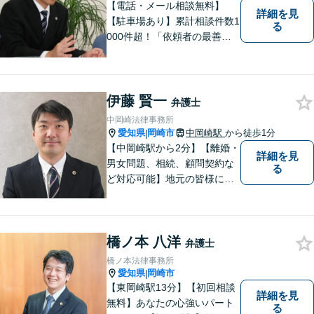
【電話・メール相談無料】
詳細を見
【駐車場あり】累計相談件数1
る
000件超！「依頼者の最善の
利益を追求する」がモットー
です。依頼者様目線で、ベス
トな解決を考え抜きます。お
気軽にご相談ください！【完
伊藤 賢一
弁護士
全個室対応】
中岡崎法律事務所
愛知県
岡崎市
中岡崎駅
から徒歩1分
|
【中岡崎駅から2分】【離婚・
詳細を見
男女問題、相続、顧問契約な
る
ど対応可能】地元の皆様にご
安心いただけるリーガルサポ
ートに尽力します。【駐車場
あり】
橋ノ本 八洋
弁護士
橋ノ本法律事務所
愛知県
岡崎市
|
【東岡崎駅13分】【初回相談
詳細を見
無料】あなたの心強いパート
る