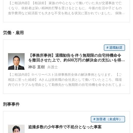
【ご相談内容】【相談前】 家族の中心となって働いていた夫が交通事故で亡
意することができました。 また、弁護士に交渉を任せたことによって、Aさ
法律事務所では、示談金額を上げるためには、非該当とされた後遺障害の認
くなり、依頼者は深い精神的打撃を受けるとともに、今後の生活や子どもの
んは、自身で交渉を行うストレスを感じることなく、親族と協議することが
定に対して異議申立をするしかないと判断し、異議申立をすることになりま
進学費用など経済面でも大きな不安を抱える状況に置かれていました。 保険
できました。
した。その際、医師に対しては、診断書に通院状況についての追記を依頼
会社から一定の提示はされていましたが、依頼者としては、今後失われる生
し、また、カルテを取り付けるなどしてHさんの治療状況、症状経過の立証活
活基盤の大きさに比べて十分とは思えず、提示内容が適正なのか判断できな
動を行いました。その結果、異議申立が認められ、頚部痛について14級9号の
いまま相談に来られました。 【相談後】 受任後、被害者の収入、就労状況、
認定を受けることができました。 14級9号の認定を受けることができたた
労働・雇用
家族構成、扶養関係を整理し、死亡逸失利益や慰謝料の算定を改めて行いま
め、賠償額は大幅に上昇し、約365万円で示談が成立する結果となりました。
した。また、将来の生活再建という観点も踏まえ、提示額のどこに問題があ
るのかを具体的に検討しました。 交渉では、基礎収入、生活費控除、逸失利
# 退職勧奨
益の計算方法、近親者慰謝料の評価などが争点となりました。依頼者側の事
情を踏まえながら、事故によって失われた生活基盤の大きさを丁寧に主張
【事務所事例】退職勧告を伴う無期限の自宅待機命令
し、保険会社との協議を重ねました。 その結果、保険会社提示額から約３２
を撤回させた上で、約600万円の解決金の支払いを得
００万円増額し、最終的に約９１００万円で解決に至りました。死亡事故は
て退職
神谷 直樹
弁護士
精神的負担が大きい一方で、賠償額の算定要素も多いため、整理して交渉す
ることの重要性が表れた事案でした。 【先生のコメント】 死亡事故では、精
【ご相談内容】※ベリーベスト法律事務所全体の解決事例となります。 【ご
神的なつらさが大きい中で、収入資料や家族関係など、多くの資料整理が必
相談に至った経緯】 Aさんは技術職の会社員として働いていたところ、職場
要になります。 また、保険会社の提示額が一見大きく見えても、計算の前提
内でのトラブルを理由として勤務先から無期限の自宅待機を命令されてしま
を見直すことで増額の余地があることは少なくありません。 遺族にとっては
いました。 自宅待機となったことで給与が一部カットされてしまったことも
交渉自体が大きな負担になりやすいため、法的な整理と実務的な交渉を並行
あり、Aさんは改善すべき点は改善するので職場に復帰させてほしいと勤務先
して進めることが重要です。
に求めましたが、勤務先からは、大幅な降格処分を受け入れるか自己都合に
刑事事件
よる退職を選択するよう求められました。 【ご相談内容】 Aさんとしては、
業務にやりがいを感じていたことから、職場に復帰してこのまま働き続けた
いというご意向をお持ちでした。 ただ、今回このような一方的な対応をされ
# 加害者（未成年）
てしまったことで、働き続けることへの不安も感じられ、弁護士にご相談い
ただくに至ったとのことでした。 詳しいお話を伺ったところ、会社内で人間
盗撮多数の少年事件で不処分となった事案
関係のトラブルがあったこと自体は事実でしたが、トラブルの相手方の主張