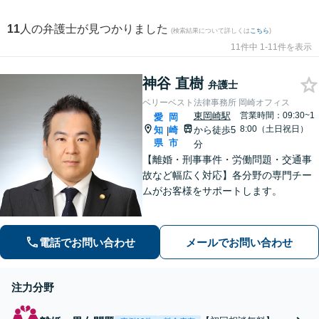
11
人の弁護士が見つかりました
(検索結果について詳しくは
こちら
)
11件中 1-11件を表示
神谷 直樹
弁護士
ベリーベスト法律事務所 岡崎オフィス
東岡崎駅
営業時間：09:30~1
愛
岡
8:00（土日祝日）
知
崎
から徒歩5
|
県
市
分
【離婚・刑事事件・労働問題・交通事
故など幅広く対応】各分野の専門チー
ムがお客様をサポートします。
電話でお問い合わせ
メールでお問い合わせ
注力分野