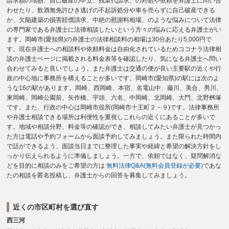
請求額の増額、自己破産の申立、残業代請求、の対処や依頼を弁護士に問い合
わせたり、飲酒無免許ひき逃げの不起訴処分や車を売らずに自己破産できる
か、欠陥建築の損害賠償請求、中絶の慰謝料相場、のような悩みについて法律
の専門家である弁護士に法律相談したいという方々の悩みに応える弁護士がい
ます。岡崎市(愛知県)の弁護士の法律相談料の相場は30分あたり5,000円で
す。現在弁護士への相談料や依頼料金は自由化されているためココナラ法律相
談の弁護士ページに掲載される料金表等を確認したり、気になる弁護士へ問い
合わせてみると良いでしょう。また弁護士は交通の便が良い主要駅の近くや行
政の中心地に事務所を構えることが多いです。岡崎市(愛知県)の駅には次のよ
うな16の駅があります。岡崎、西岡崎、本宿、名電山中、藤川、美合、男川、
東岡崎、岡崎公園前、矢作橋、宇頭、六名、中岡崎、北岡崎、大門、北野桝塚
です。また、行政の中心は岡崎市役所(岡崎市十王町２－９)です。法律事務所
や弁護士相談できる場所は利便性を重視しこれらの近くにあることが多いで
す。地域や相談分野、料金等の確認ができ、相談してみたい弁護士が見つかっ
た方は電話や予約フォームから面談予約してみましょう。また限られた時間内
で話ができるよう、面談当日までに整理した事実や経緯と希望の解決方針をし
っかり伝えられるように準備しましょう。一方で、依頼ではなく、疑問解消な
どを目的に相談のみをご希望の方は
無料法律Q&A(無料会員登録が必要)
であな
たの相談を匿名投稿し、弁護士からの回答を募集してみましょう。
近くの市区町村を選び直す
西三河