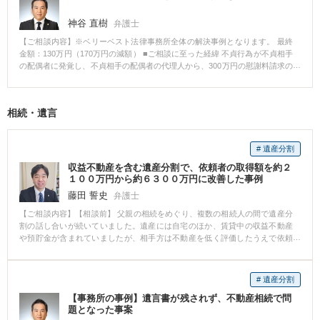
神谷 直樹
弁護士
【ご相談内容】※ベリーベスト法律事務所全体の解決事例となります。 最終
金額：130万円（170万円の減額） ■ご相談に至った経緯 不貞行為が不貞相手
の配偶者に発覚し、不貞相手の配偶者の代理人から、300万円の慰謝料請求の
通知書が届いたため、弊所にご相談に来られました。 ■ご相談内容 不貞の現
場を不貞相手の配偶者の親に見られたので、不貞行為自体に争いはないが、
少しでも慰謝料の金額を減額してほしいとのこと。 ■ベリーベストの対応と
相続・遺言
その結果 不貞相手と不貞相手の配偶者は離婚には至っていないものの、不貞
を原因に別居していた。依頼者様が訴訟は避けたいとのことだったので、相
手方と粘り強い交渉を続け、130万円まで減額することに成功しました。
# 遺産分割
収益不動産を含む遺産分割で、依頼者の取得額を約２
１００万円から約６３００万円に改善した事例
藤田 誓史
弁護士
【ご相談内容】【相談前】 父親の相続をめぐり、複数の相続人の間で遺産分
割の話し合いが続いていました。遺産には自宅のほか、賃貸中の収益不動産
や預貯金が含まれていましたが、相手方は不動産を低く評価したうえで依頼
者の取り分を抑える内容を提示しており、依頼者の取得見込み額は約２１０
０万円程度にとどまる見通しでした。 依頼者としては、収益不動産の価値が
適切に反映されていないのではないかと感じていましたが、評価方法や分割
# 遺産分割
方法が分からず、このまま応じてよいのか判断できない状態でした。 【相談
【事務所の事例】遺言書が残されず、不動産相続で問
後】 受任後、相続財産の内容を精査し、不動産については固定資産税評価額
題となった事案
だけではなく、収益性や市場価値も踏まえながら検討を進めました。また、