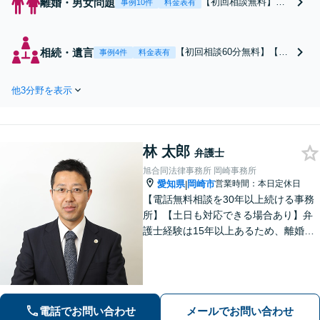
離婚・男女問題
【初回相談無料】あ
事例10件
料金表有
なたの利益の最大化
を目指します。まず
は電話・メールで状
相続・遺言
【初回相談60分無料】【全
事例4件
料金表有
況を丁寧にお聞きし
国対応】税理士・司法書士
ます。「離婚を希望
と連携可能！遺産分割／遺
している」「離婚を
他3分野を表示
留分／遺言書作成／相続放
切り出された」「不
棄／相続人・財産調査／相
貞の慰謝料請求をし
続税対策等お任せくださ
たい」等お任せくだ
い。【明瞭な料金プラン】
さい。【リーズナブ
林 太郎
【解決実績豊富】【電話相
弁護士
ルな料金設定】
談可】
旭合同法律事務所 岡崎事務所
愛知県
岡崎市
営業時間：本日定休日
|
【電話無料相談を30年以上続ける事務
所】【土日も対応できる場合あり】弁
護士経験は15年以上あるため、離婚・
男女トラブル、相続問題、借金問題な
ど幅広く対応できます！交渉や調停も
全てお任せください【弁護士21名在
籍】【駐車場２台分あり】
電話でお問い合わせ
メールでお問い合わせ