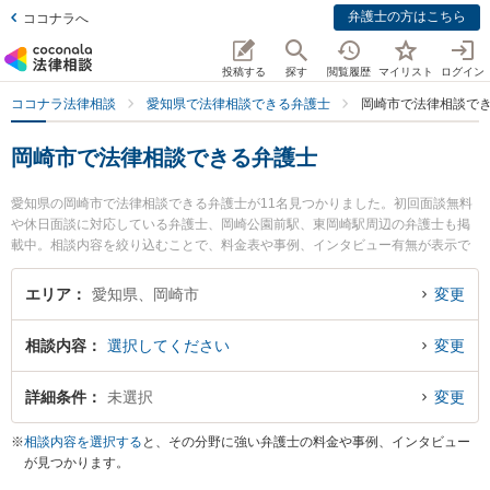
弁護士の方はこちら
ココナラへ
投稿する
探す
閲覧履歴
マイリスト
ログイン
ココナラ法律相談
愛知県で法律相談できる弁護士
岡崎市で法律相談で
岡崎市で法律相談できる弁護士
愛知県の岡崎市で法律相談できる弁護士が11名見つかりました。初回面談無料
や休日面談に対応している弁護士、岡崎公園前駅、東岡崎駅周辺の弁護士も掲
載中。相談内容を絞り込むことで、料金表や事例、インタビュー有無が表示で
きます。特にベリーベスト法律事務所 岡崎オフィスの神谷 直樹弁護士や旭合同
法律事務所 岡崎事務所の林 太郎弁護士、岡崎刑事総合法律事務所の庫元 健太
エリア
愛知県、岡崎市
変更
郎弁護士のプロフィール情報や弁護士費用、強みなどが注目されています。離
婚や相続、交通事故から不動産、ネットトラブル、企業法務まで幅広く取り扱
相談内容
選択してください
変更
う弁護士が多数。こんな法律相談をお持ちの方は是非ご利用ください。岡崎市
で土日や夜間に発生した不倫慰謝料トラブルを今すぐに弁護士に相談したい』
『交通事故の過失割合や後遺障害のトラブル解決の実績豊富な近くの弁護士を
詳細条件
未選択
変更
検索したい』『初回相談無料で自己破産や債務整理を法律相談できる岡崎市内
の弁護士に相談予約したい』などでお困りの相談者さんにおすすめです。
※
相談内容を選択する
と、その分野に強い弁護士の料金や事例、インタビュー
が見つかります。