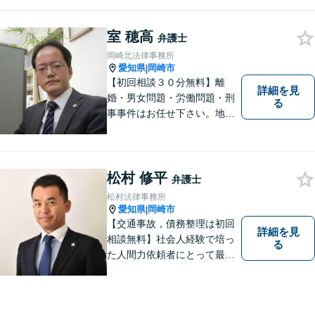
います。納得という心のケア
をも含めた、満足度の高い仕
事をめざしています。
室 穂高
弁護士
岡崎北法律事務所
愛知県
岡崎市
|
【初回相談３０分無料】離
詳細を見
婚・男女問題・労働問題・刑
る
事事件はお任せ下さい。地域
の方のお悩みをお聞きし、解
決までお手伝いいたします。
松村 修平
弁護士
松村法律事務所
愛知県
岡崎市
|
【交通事故，債務整理は初回
詳細を見
相談無料】社会人経験で培っ
る
た人間力依頼者にとって最大
の満足を。電通に７年勤めて
いた経験を活かして顧客満足
を追求する弁護士です。