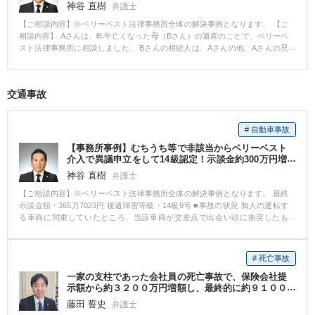
遺産全体の構成と分割方法を見直し、依頼者にとって不利にならないよう、
神谷 直樹
弁護士
現実的かつ法的に整理された提案を行いました。 相手方との交渉では、不動
【ご相談内容】※ベリーベスト法律事務所全体の解決事例となります。 【ご
産評価や取得方法をめぐって隔たりがありましたが、預貯金や他の財産も含
相談内容】 Aさんは、昨年亡くなった母（Bさん）の遺産のことで、ベリーベ
めて全体を調整し、依頼者の取得額が適切な水準になるよう交渉を継続しま
スト法律事務所に相談しました。 Bさんの相続人は、Aさんの他、Aさんの兄
した。 その結果、最終的に依頼者の取得額は約６３００万円となり、当初提
であるCさん、弟のDさんがいます。Bさんの遺産には、土地建物（5000万円
示されていた約２１００万円から大幅に改善する内容で解決することができ
相当）があります。この土地建物には、Bさんが生前、Cさんと同居していま
ました。 【先生のコメント】 遺産分割では、不動産の評価が結果を大きく左
した。Bさんは遺言書を残さなかったので、遺産分割のことを兄弟で話し合う
右することがあります。特に収益不動産が含まれる場合、形式的な評価額だ
交通事故
ことになりました。しかし、兄のCさんは「俺が長男だから俺が相続する。お
けで話が進むと、一部の相続人に不利な結論になりやすいです。 また、相続
前たちは相続放棄をしてくれ。」との一点張りでした。Aさんは、信頼してい
案件では、相続人間の感情的対立から、金額の話と感情の話が混ざってしま
た兄との遺産分割協議に耐えかねて、どうすればよいかわからないというこ
うことが少なくありません。 何が争点なのか、どの評価を前提にするとどれ
# 自動車事故
とでベリーベスト法律事務所に相談にきました。 【ベリーベストの対応とそ
だけ差が出るのかを整理し、見通しを持って交渉することが重要です。
の結果】 弁護士は、Aさんに、このような場合は、家庭裁判所で話し合いを
【事務所事例】むちうち等で非該当からベリーベスト
行う、調停という手続きを利用したほうが良いとアドバイスをしました。 そ
介入で異議申立をして14級認定！示談金約300万円増
こで、Aさんは、遺産分割調停を申し立てたところ、CさんDさんにもそれぞ
額！
神谷 直樹
弁護士
れ弁護士が就任しました。 Cさんは遺産分割調停で「兄弟で分けなければい
けないことは分かっている。しかしながら、遺産はこの土地建物しかないの
【ご相談内容】※ベリーベスト法律事務所全体の解決事例となります。 最終
で、これをどうやって分けたらいいのか分からない。自分がずっと住み続け
示談金額・365万7023円 後遺障害等級・14級9号 ■事故の状況 知人の運転す
た家なので自分が守っていきたい気持ちがある。弟と妹には悪いが、自分が
る車両に同乗していたところ、当該車両が交差点で出会い頭に衝突したも
出せるお金はない。」と回答しました。 そこで、土地建物について、不動産
の。 傷病名：頚椎捻挫、胸椎捻挫、腰椎挫傷 ■ご依頼内容 Hさんは、事故か
会社にて見積を出してもらい、不動産価値を査定することとしました。 Cさ
ら5カ月間通院したところで相手方保険会社からの治療費の支払いを打ち切ら
んは、当初、不動産を売却することに抵抗を示していました。しかし、不動
れ、約60万円の示談金の提示を受けたところで、相談に来られました。 ■ベ
# 死亡事故
産が5000万円で売却することができるとわかると、対価を支払って自分名義
リーベスト法律事務所の対応とその結果 Hさんは、治療費の打ち切り後も通
にする余力がないと分かり、諦めたようでした。最終的には、売却資金から
一家の支柱であった会社員の死亡事故で、保険会社提
院を続けており、症状が残存していたことから、後遺障害の申請をしました
経費などを差し引いた4800万円を三等分にして1600万円ずつ分けるというこ
示額から約３２００万円増額し、最終的に約９１００
が自賠責保険からは非該当の認定を受けました。 その後、非該当であること
万円で解決した事例
とで合意できました。 Aさんは、法律事務所に交渉を依頼したことによっ
を前提に、示談交渉を行いましたが、相手方保険会社は、Hさんの納得のいく
藤田 誓史
弁護士
て、「1600万円を取得する」という、Aさんにとって望んでいた条件で最終合
金額を提示することはなく、交渉は合意に至りませんでした。 ベリーベスト