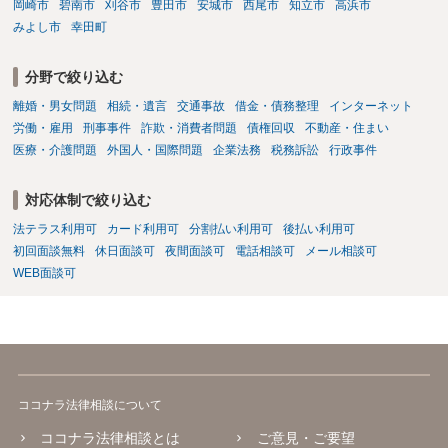
岡崎市
碧南市
刈谷市
豊田市
安城市
西尾市
知立市
高浜市
みよし市
幸田町
分野で絞り込む
離婚・男女問題
相続・遺言
交通事故
借金・債務整理
インターネット
労働・雇用
刑事事件
詐欺・消費者問題
債権回収
不動産・住まい
医療・介護問題
外国人・国際問題
企業法務
税務訴訟
行政事件
対応体制で絞り込む
法テラス利用可
カード利用可
分割払い利用可
後払い利用可
初回面談無料
休日面談可
夜間面談可
電話相談可
メール相談可
WEB面談可
ココナラ法律相談について
ココナラ法律相談とは
ご意見・ご要望