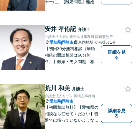
ナーに。【離婚問題】離婚協
議や調停・養育費・慰謝料・
婚姻費用など対応します。請
求する・された側の相談可
【交通事故】相談実績多数！
安井 孝侑記
弁護士
保険会社とのやりとりや交渉
弁護士法人愛知総合法律事務所 岡崎事務所
はお任せください
愛知県
岡崎市
東岡崎駅
から徒歩1分
|
【初回30分無料相談（離婚・
詳細を見
相続の面談相談は60分無
る
料）】離婚・男女問題、相
続、労働、顧問契約など幅広
く対応しています。【名鉄東
岡崎駅徒歩1分 提携駐車場あ
荒川 和美
り。】【土日対応（要予
弁護士
約）】
弁護士法人リブレ 岡崎主事務所
愛知県
岡崎市
|
【初回相談無料】【愛知県の
詳細を見
相談なら任せてください】普
る
通では扱っていないような専
門性の高い事件を多数扱って