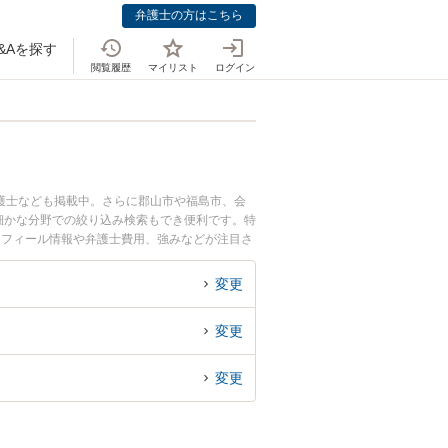
弁護士の方はこちら
&Aを探す
閲覧履歴
マイリスト
ログイン
護士なども掲載中。さらに郡山市や福島市、会
細かな分野での絞り込み検索もでき便利です。特
ロフィール情報や弁護士費用、強みなどが注目さ
ラブル解決の実績豊富な近くの弁護士を検索した
めです。
変更
変更
変更