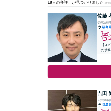
18
人の弁護士が見つかりました
(検索
佐藤 
福光法律
福島
【スピ
た債務
吉田 
令法律事
福島