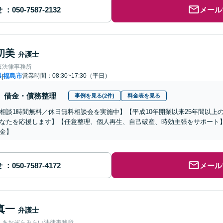
せ
メール
初美
弁護士
ほ法律事務所
県
福島市
営業時間：08:30~17:30（平日）
|
借金・債務整理
事例を見る(2件)
料金表を見る
相談1時間無料／休日無料相談会を実施中】【平成10年開業以来25年間以上
なたを応援します】【任意整理、個人再生、自己破産、時効主張をサポート
金】
せ
メール
真一
弁護士
人あおぞらみらい法律事務所