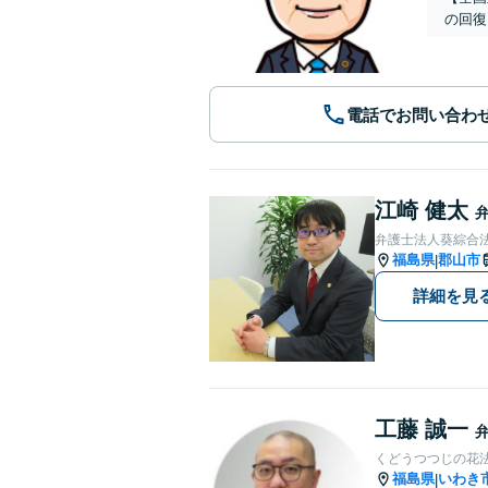
の回復
電話でお問い合わ
江崎 健太
弁護士法人葵綜合法
福島県
郡山市
|
詳細を見
工藤 誠一
くどうつつじの花
福島県
いわき
|