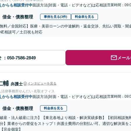
県
からも相談受付中
面談方法(対面・電話・ビデオなど)は応相談
営業時間：09:0
借金・債務整理
事例を見る(3件)
料金表を見る
無料／全国対応】医療・美容ローンの中途解約・返金交渉、先払い買取・闇
INE相談可／土日祝も対応
せ
メール
仁輔
弁護士
インタビューを見る
人法律事務所せんだい 名取オフィス
県
からも相談受付中
面談方法(対面・電話・ビデオなど)は応相談
営業時間：09:0
借金・債務整理
料金表を見る
破産・法人破産に注力】【東北各地より相談・解決実績多数】【初回相談無
分】業者からの督促をストップ！弁護士費用の分割払い可。適切な解決策を
【完全個室】