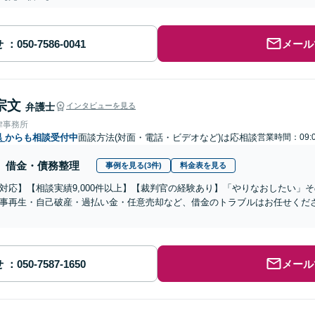
せ
メール
宗文
弁護士
インタビューを見る
律事務所
県
からも相談受付中
面談方法(対面・電話・ビデオなど)は応相談
営業時間：09:0
借金・債務整理
事例を見る(3件)
料金表を見る
対応】【相談実績9,000件以上】【裁判官の経験あり】「やりなおしたい」
事再生・自己破産・過払い金・任意売却など、借金のトラブルはお任せくだ
せ
メール