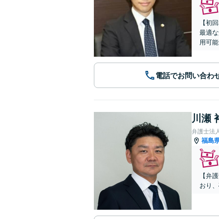
【初回
最適な
用可能
電話でお問い合わ
川瀬 
弁護士法
福島
【弁護
おり、