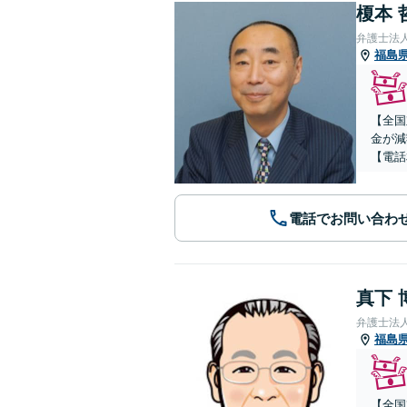
榎本 
弁護士法
福島
【全国
金が減
【電話
電話でお問い合わ
真下 
弁護士法
福島
【全国