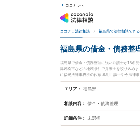
ココナラへ
ココナラ法律相談
福島県で法律相談できる
福島県の借金・債務整
福島県で借金・債務整理に強い弁護士が18名
津若松市などの地域条件で弁護士を絞り込めま
に福光法律事務所の佐藤 孝明弁護士や令法律
れています。『福島県で土日や夜間に発生した
い』『初回相談無料で借金・債務整理を法律相
エリア
福島県
相談内容
借金・債務整理
詳細条件
未選択