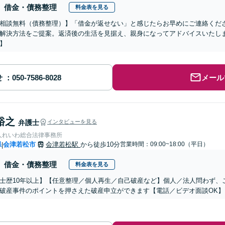
借金・債務整理
料金表を見る
相談無料（債務整理）】「借金が返せない」と感じたらお早めにご連絡くだ
解決方法をご提案。返済後の生活を見据え、親身になってアドバイスいたし
】
せ
メール
裕之
弁護士
インタビューを見る
人れいわ総合法律事務所
県
会津若松市
会津若松駅
から徒歩10分
営業時間：09:00~18:00（平日）
|
借金・債務整理
料金表を見る
士歴10年以上】【任意整理／個人再生／自己破産など】個人／法人問わず、
破産事件のポイントを押さえた破産申立ができます【電話／ビデオ面談OK】