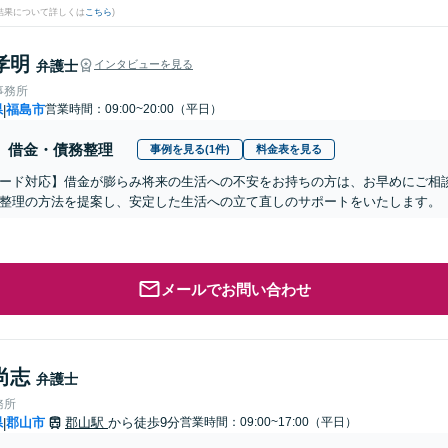
結果について詳しくは
こちら
)
孝明
弁護士
インタビューを見る
事務所
県
福島市
営業時間：09:00~20:00（平日）
|
借金・債務整理
事例を見る(1件)
料金表を見る
ード対応】借金が膨らみ将来の生活への不安をお持ちの方は、お早めにご相
整理の方法を提案し、安定した生活への立て直しのサポートをいたします。【
メールでお問い合わせ
尚志
弁護士
務所
県
郡山市
郡山駅
から徒歩9分
営業時間：09:00~17:00（平日）
|