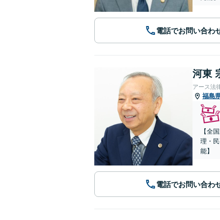
電話でお問い合わ
河東 
アース法
福島
【全国
理・民
能】
電話でお問い合わ