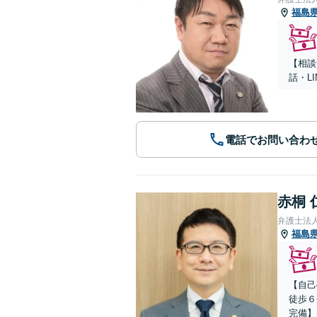
福島
【相談
話・L
電話でお問い合わ
赤桐 
弁護士法
福島
【自己
徒歩６
完備】