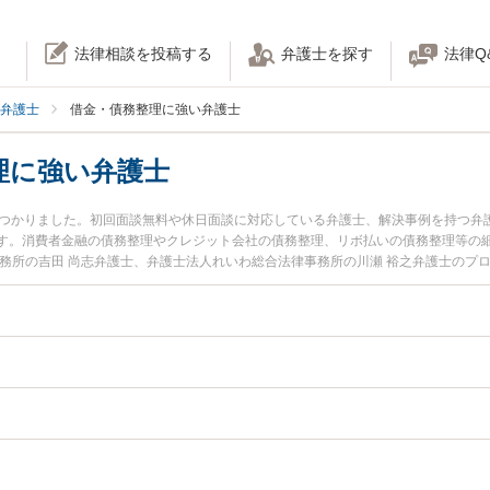
法律相談を投稿する
弁護士を探す
法律Q
弁護士
借金・債務整理に強い弁護士
理に強い弁護士
見つかりました。初回面談無料や休日面談に対応している弁護士、解決事例を持つ弁
す。消費者金融の債務整理やクレジット会社の債務整理、リボ払いの債務整理等の
事務所の吉田 尚志弁護士、弁護士法人れいわ総合法律事務所の川瀬 裕之弁護士のプ
借金・債務整理のトラブルを今すぐに弁護士に相談したい』『借金・債務整理のト
談できる福島県内の弁護士に相談予約したい』などでお困りの相談者さんにおすす