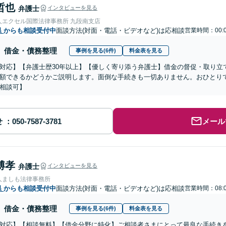
哲也
弁護士
インタビューを見る
人エクセル国際法律事務所 九段南支店
県
からも相談受付中
面談方法(対面・電話・ビデオなど)は応相談
営業時間：00:0
借金・債務整理
事例を見る(6件)
料金表を見る
対応】【弁護士歴30年以上】【優しく寄り添う弁護士】借金の督促・取り立
額できるかどうかご説明します。面倒な手続きも一切ありません。おひとり
相談可】
せ
メール
博孝
弁護士
インタビューを見る
人ましも法律事務所
県
からも相談受付中
面談方法(対面・電話・ビデオなど)は応相談
営業時間：08:0
借金・債務整理
事例を見る(6件)
料金表を見る
対応】【相談無料】【借金分野に特化】ご相談者さまにとって最良な手続き