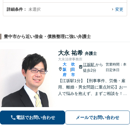
詳細条件
未選択
変更
豊中市から近い借金・債務整理に強い弁護士
大永 祐希
弁護士
大永法律事務所
大
吹
江坂駅
から
営業時間：本
阪
田
|
日定休日
徒歩2分
府
市
【江坂駅1分】【刑事事件、労働・雇
用、離婚・男女問題に重点対応】お一
人で悩みを抱えず、まずご相談を！き
め細かいコミュニケーションを大切に
し、寄り添うながらともに解決を目指
します。当日・夜間・電話相談可能で
電話でお問い合わせ
メールでお問い合わせ
す。【法テラス利用可】【WEB面談
可】