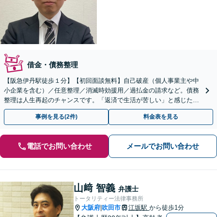
借金・債務整理
【阪急伊丹駅徒歩１分】【初回面談無料】自己破産（個人事業主や中
小企業を含む）／任意整理／消滅時効援用／過払金の請求など。債務
整理は人生再起のチャンスです。「返済で生活が苦しい」と感じた
ら、早めにお気軽にご相談ください【法テラス利用可】
事例を見る(2件)
料金表を見る
電話でお問い合わせ
メールでお問い合わせ
山﨑 智義
弁護士
トータリティー法律事務所
大阪府
吹田市
江坂駅
から徒歩1分
|