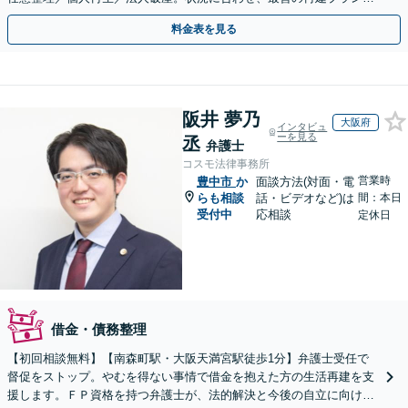
ご提案【破産管財人経験あり】
料金表を見る
阪井 夢乃
大阪府
インタビュ
ーを見る
丞
弁護士
コスモ法律事務所
営業時
豊中市
か
面談方法(対面・電
らも相談
話・ビデオなど)は
間：本日
受付中
応相談
定休日
借金・債務整理
【初回相談無料】【南森町駅・大阪天満宮駅徒歩1分】弁護士受任で
督促をストップ。やむを得ない事情で借金を抱えた方の生活再建を支
援します。ＦＰ資格を持つ弁護士が、法的解決と今後の自立に向けた