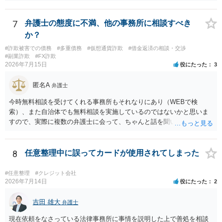
しくは司法書士若しくは司法書士法人（以下この号において「弁護士
等」という。）に委託し、又はその処理のため必要な裁判所における
民事事件に関する手続をとり、弁護士等又は裁判所から書面によりそ
7
弁護士の態度に不満、他の事務所に相談すべき
の旨の通知があつた場合において、正当な理由がないのに、債務者等
か？
に対し、電話をかけ、電報を送達し、若しくはファクシミリ装置を用
#詐欺被害での債務
#多重債務
#仮想通貨詐欺
#借金返済の相談・交渉
いて送信し、又は訪問する方法により、当該債務を弁済することを要
#副業詐欺
#FX詐欺
求し、これに対し債務者等から直接要求しないよう求められたにもか
2026年7月15日
役にたった
3
かわらず、更にこれらの方法で当該債務を弁済することを要求するこ
と。）に違反しています。監督官庁に行政処分を求める、裁判所に仮
匿名A
弁護士
処分申請、不退去罪が成立すれば警察に通報などの対応が考えられま
す。ご参考にしてください。
今時無料相談を受けてくれる事務所もそれなりにあり（WEBで検
索）、また自治体でも無料相談を実施しているのではないかと思いま
すので、実際に複数の弁護士に会って、ちゃんと話を聞いてくれる
方、高圧的ではない方に相談した方が良いでしょう。その弁護士の方
はそもそも事案を把握できていないようですので、御相談の案件につ
いては弁護士として能力不足なのかもしれません。相手にしない方が
8
任意整理中に誤ってカードが使用されてしまった
良いと思います。ただ、仮想通貨詐欺の被害回復は現実的には難しい
かもしれません。
#任意整理
#クレジット会社
2026年7月14日
役にたった
2
吉田 雄大
弁護士
現在依頼をなさっている法律事務所に事情を説明した上で善処を相談