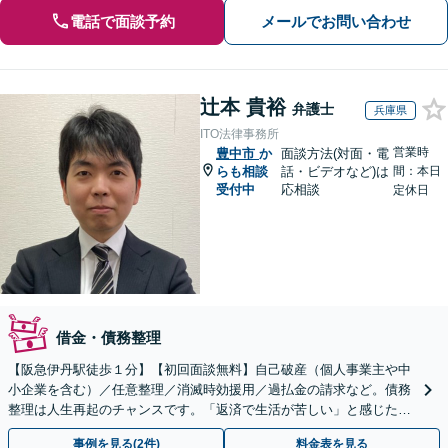
電話で面談予約
メールでお問い合わせ
辻本 貴裕
弁護士
兵庫県
ITO法律事務所
営業時
豊中市
か
面談方法(対面・電
らも相談
話・ビデオなど)は
間：本日
受付中
応相談
定休日
借金・債務整理
【阪急伊丹駅徒歩１分】【初回面談無料】自己破産（個人事業主や中
小企業を含む）／任意整理／消滅時効援用／過払金の請求など。債務
整理は人生再起のチャンスです。「返済で生活が苦しい」と感じた
ら、早めにお気軽にご相談ください【法テラス利用可】
事例を見る(2件)
料金表を見る