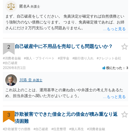
匿名A
弁護士
まず、自己破産をしてください。 免責決定が確定すれば自然債務とい
う強制力のない債務になります。 つまり、免責確定後であれば、お姉
さんにだけ２万円支払っても問題ありません。
2
自己破産中に不用品を売却しても問題ないか？
#消費者金融
#個人・プライベート
#奨学金
#銀行借り入れ
#クレジット会社
#自己破産
2026年8月1日
役にたった
3
川添 圭
弁護士
これ以上のことは、運用基準との兼ね合いや弁護士の考え方もあるた
め、担当弁護士へ聞いた方がよいでしょう。
3
詐欺被害でできた借金と元の借金が積み重なり返
済困難
#詐欺被害での債務
#自己破産
#任意整理
#個人再生
#消費者金融