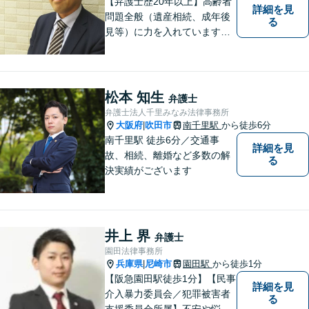
【弁護士歴20年以上】高齢者
詳細を見
問題全般（遺産相続、成年後
る
見等）に力を入れています。
その他、民事事件、家事事件
等を幅広く取り扱っていま
す。（江坂駅徒歩1分）
松本 知生
弁護士
弁護士法人千里みなみ法律事務所
大阪府
吹田市
南千里駅
から徒歩6分
|
南千里駅 徒歩6分／交通事
詳細を見
故、相続、離婚など多数の解
る
決実績がございます
井上 界
弁護士
園田法律事務所
兵庫県
尼崎市
園田駅
から徒歩1分
|
【阪急園田駅徒歩1分】【民事
詳細を見
介入暴力委員会／犯罪被害者
る
支援委員会所属】不安や悩み