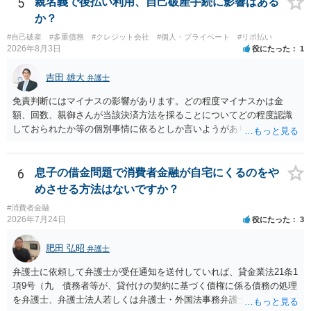
5
親名義で後払い利用、自己破産手続に影響はある
場でアドバイスを行うのも限界があるように思われますので、資料等
か？
を持参のうえ個別に弁護士に相談されることをお勧めします。
#自己破産
#多重債務
#クレジット会社
#個人・プライベート
#リボ払い
2026年8月3日
役にたった
1
吉田 雄大
弁護士
免責判断にはマイナスの影響があります。どの程度マイナスかは金
額、回数、親御さんが当該決済方法を採ることについてどの程度認識
しておられたか等の個別事情に依るとしか言いようがありません。 と
もあれ、依頼しておられる弁護士さんに直ちに具体的状況をお伝えに
なって相談し、善後策を考えることをお勧めします。
6
息子の借金問題で消費者金融が自宅にくるのをや
めさせる方法はないですか？
#消費者金融
2026年7月24日
役にたった
3
肥田 弘昭
弁護士
弁護士に依頼して弁護士が受任通知を送付していれば、貸金業法21条1
項9号（九 債務者等が、貸付けの契約に基づく債権に係る債務の処理
を弁護士、弁護士法人若しくは弁護士・外国法事務弁護士共同法人若