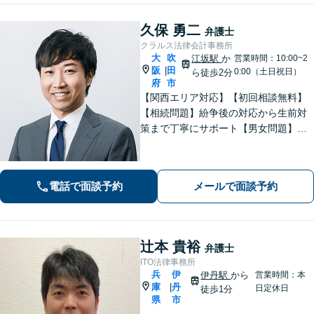
久保 勇二
弁護士
クラルス法律会計事務所
大
吹
江坂駅
か
営業時間：10:00~2
阪
田
|
0:00（土日祝日）
ら徒歩2分
府
市
【関西エリア対応】【初回相談無料】
【相続問題】紛争後の対応から生前対
策まで丁寧にサポート【男女問題】金
銭やお子さまに関わる問題に対応可能
【借金問題】一人で悩まず、私と一緒
に解決させましょう【夜間・休日面談
電話で面談予約
メールで面談予約
可】【WEB面談】【完全個室】
辻本 貴裕
弁護士
ITO法律事務所
兵
伊
伊丹駅
から
営業時間：本
庫
丹
|
日定休日
徒歩1分
県
市