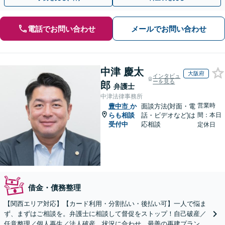
電話でお問い合わせ
メールでお問い合わせ
中津 慶太
大阪府
インタビュ
ーを見る
郎
弁護士
中津法律事務所
営業時
豊中市
か
面談方法(対面・電
らも相談
話・ビデオなど)は
間：本日
受付中
応相談
定休日
借金・債務整理
【関西エリア対応】【カード利用・分割払い・後払い可】一人で悩ま
ず、まずはご相談を。弁護士に相談して督促をストップ！自己破産／
任意整理／個人再生／法人破産。状況に合わせ、最善の再建プランを