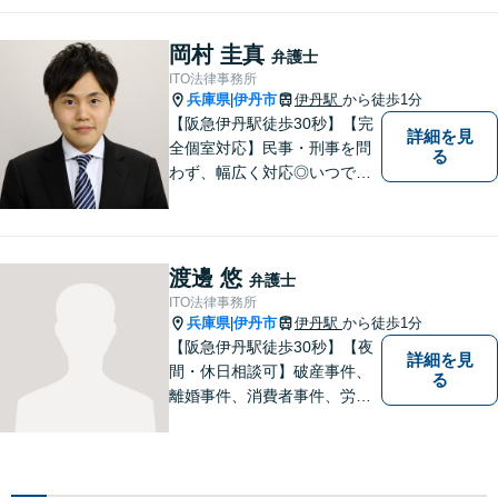
大限応えられるよう尽力いた
します。まずはお気軽にご相
岡村 圭真
弁護士
談にいらしてください。【休
ITO法律事務所
日夜間相談可】
兵庫県
伊丹市
伊丹駅
から徒歩1分
|
【阪急伊丹駅徒歩30秒】【完
詳細を見
全個室対応】民事・刑事を問
る
わず、幅広く対応◎いつでも
迅速な対応で、「救急救命医
のような弁護士」を目指しま
す。広い視野とユーモアを忘
れず、尽力してまいります。
渡邊 悠
弁護士
【メーカー法務経験あり】
ITO法律事務所
兵庫県
伊丹市
伊丹駅
から徒歩1分
|
【阪急伊丹駅徒歩30秒】【夜
詳細を見
間・休日相談可】破産事件、
る
離婚事件、消費者事件、労働
事件など。依頼者さまの状況
を十分にヒアリングし、あら
ゆる観点から解決策をご提案
してまいります。まずは一度