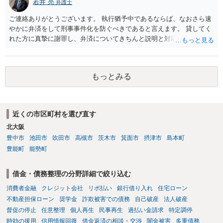
若井 亮
弁護士
分賠償に回すことも考えられるので、 兼ね合いは考えてみましょう。
ご連絡ありがとうございます。 執行猶予中であるならば、なおさら速
やかに弁済をして刑事事件化を防ぐべきであると言えます。 貸してく
れた方に真摯に謝罪し、弁済についてきちんと説明と対応を行ってい
くことに尽きるかと思います。
もっとみる
近くの市区町村を選び直す
北大阪
豊中市
池田市
吹田市
高槻市
茨木市
箕面市
摂津市
島本町
豊能町
能勢町
借金・債務整理の分野詳細で絞り込む
消費者金融
クレジット会社
リボ払い
銀行借り入れ
住宅ローン
不動産担保ローン
奨学金
詐欺被害での債務
自己破産
法人破産
督促の停止
任意整理
個人再生
民事再生
過払い金請求
特定調停
時効の援用
信用情報回復
借金返済の相談・交渉
闇金被害
多重債務