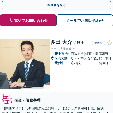
アドバイスで根本解決へ導きます。
料金表を見る
電話でお問い合わせ
メールでお問い合わせ
多田 大介
弁護士
大阪府
クオレ法律事務所
営業時
豊中市
か
面談方法(対面・電
らも相談
話・ビデオなど)は
間：本日
受付中
応相談
定休日
借金・債務整理
【関西エリア】【初回相談完全無料！】【法テラス利用可】累計解決