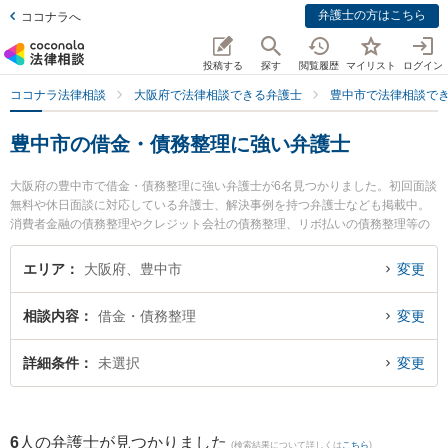
弁護士の方はこちら
ココナラへ
投稿する
探す
閲覧履歴
マイリスト
ログイン
ココナラ法律相談
大阪府で法律相談できる弁護士
豊中市で法律相談で
豊中市の借金・債務整理に強い弁護士
大阪府の豊中市で借金・債務整理に強い弁護士が6名見つかりました。初回面談
無料や休日面談に対応している弁護士、解決事例を持つ弁護士なども掲載中。
消費者金融の債務整理やクレジット会社の債務整理、リボ払いの債務整理等の
細かな分野での絞り込み検索もでき便利です。特に豊中法律事務所の岡本 宏大
弁護士やなごみ法律事務所の森岡 満広弁護士、シンプル法律事務所の林 良介弁
エリア
大阪府、豊中市
変更
護士のプロフィール情報や弁護士費用、強みなどが注目されています。『豊中
市で土日や夜間に発生した借金・債務整理のトラブルを今すぐに弁護士に相談
相談内容
借金・債務整理
変更
したい』『借金・債務整理のトラブル解決の実績豊富な近くの弁護士を検索し
たい』『初回相談無料で借金・債務整理を法律相談できる豊中市内の弁護士に
相談予約したい』などでお困りの相談者さんにおすすめです。
詳細条件
未選択
変更
6
人の弁護士が見つかりました
(検索結果について詳しくは
こちら
)