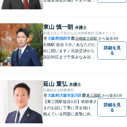
のある方は、トラブルが発生
する前に気軽にご相談下さ
い。 病気の治療と同じで、早
期の対策こそが解決にとって
東山 慎一朗
弁護士
最も有効な手段です。最高の
弁護士法人千里みなみ法律事務所 石橋オフィス
法的サービスを社会の隅々に
大阪府
池田市
石橋阪大前駅
から徒歩3分
|
まで届けます。
石橋駅 徒歩３分／あなたのた
詳細を見
めに闘います／示談交渉から
る
訴訟対応まで千里みなみ法律
事務所にお任せください
延山 重弘
弁護士
近畿綜合法律事務所
大阪府
大阪市淀川区
東三国駅
から徒歩1分
|
【東三国駅徒歩1分】依頼者さ
詳細を見
まのお話に丁寧に耳を傾け、
る
抱えている問題に真摯に向き
合うことを大切にしていま
す。一人ひとりのご希望に最