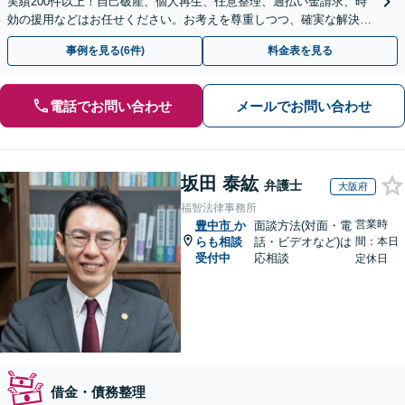
実績200件以上！自己破産、個人再生、任意整理、過払い金請求、時
効の援用などはお任せください。お考えを尊重しつつ、確実な解決を
目指します【休日・夜間相談可】【弁護士歴15年以上】
事例を見る(6件)
料金表を見る
電話でお問い合わせ
メールでお問い合わせ
坂田 泰紘
弁護士
大阪府
福智法律事務所
営業時
豊中市
か
面談方法(対面・電
らも相談
話・ビデオなど)は
間：本日
受付中
応相談
定休日
借金・債務整理