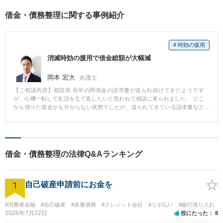
ご相談ください【完全個室】
借金・債務整理に関する事例紹介
【法テラス利用可】
# 時効の援用
消滅時効の援用で借金総額が大幅減
岡本 宏大
弁護士
【ご相談内容】相談前 長年の間借金の請求書が送られ続けてきたようです
が、心機一転して生活を立て直したいと思われて相談に来られました。 どこ
から借りた借金かも分からない状態でしたが、送られてきている請求書など
一式を持って法律事務所に来ていただきました。 相談後 弁護士が受任通知を
送ることでとりあえず取立てはなくなり、いつどこから借りてどれぐらい返
したのかも判明しました。 取引の履歴が判明すると、いくつかの業者からの
借入はすでに時効を迎えていたので、借金のかなりの部分が時効で無くなり
ました。 借金の総額が大幅に減ったことで、自己破産ではなく任意整理でで
借金・債務整理の法律Q&Aランキング
も解決できそうな状態になりました。 コメント 消費者金融から借入をしてし
ばらく返済していないと、取立てに来る業者がかわっていることがよくあり
ます。 会社の名前がかわってしまい、そもそもどこから借りたお金なのかも
1
分からなくなってそのまま放置してしまう方が多いように思います。 弁護士
自己破産申請前にお金を
が介入することでどの業者からいくら借りているのかを調査することができ
ます。 その過程で実は時効を迎えていた借金が見つかることもあります。
#消費者金融
#自己破産
#多重債務
#クレジット会社
#リボ払い
#銀行借り入れ
2026年7月22日
役にたった
8