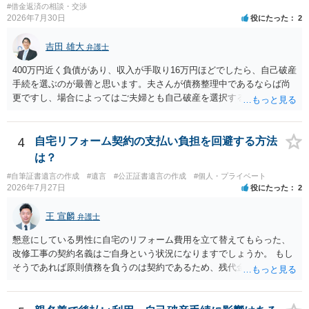
#借金返済の相談・交渉
2026年7月30日
役にたった
2
吉田 雄大
弁護士
400万円近く負債があり、収入が手取り16万円ほどでしたら、自己破産
手続を選ぶのが最善と思います。夫さんが債務整理中であるならば尚
更ですし、場合によってはご夫婦とも自己破産を選択する方法もある
と思います。
4
自宅リフォーム契約の支払い負担を回避する方法
は？
#自筆証書遺言の作成
#遺言
#公正証書遺言の作成
#個人・プライベート
2026年7月27日
役にたった
2
王 宣麟
弁護士
懇意にしている男性に自宅のリフォーム費用を立て替えてもらった、
改修工事の契約名義はご自身という状況になりますでしょうか。 もし
そうであれば原則債務を負うのは契約であるため、残代金を捻出して
もらうよう約束した男性に支払いをお願いするしかないように思われ
ます。 入籍した場合でも、原則契約者が単独で全ての債務を負うこと
には変わりがありません。 なかなか対応に難しい案件であり、公開の