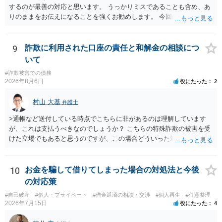
するのが最善の対応と思います。 うっかりミスであることも含め、あ
りのままをお伝えになることを強くお勧めします。 今回のできごとだ
けで辞任に至るか否かは弁護士次第というほかありませんが、説明は
早ければ早いほどいいのは間違いありません。 ご健闘をお祈りいたし
ます。
9
詐欺に利用された口座の責任と和解金の相談につ
いて
#詐欺被害での債務
2026年8月6日
役にたった
2
村山 大基
弁護士
>通帳など送付している時点でこちらに非があるのは理解しています
が、これは支払うべきなのでしょうか？ こちらの特殊詐欺の被害を受
けた立場でもあると思うのですが、この場合どういった対処が必要で
しょうか？ →依頼するかどうかは別にして、弁護士に相談に行った方
がいいとは思います。 そもそも、特殊詐欺関係なく旦那さんの行為
は法に触れる可能性もあります。 ＞100万を支払わず穏便に和解する
10
お金を騙して借りてしまった場合の対処法と今後
ことは可能でしょうか？ →一般的には難しいです。相談者さんも１０
の対応策
０万円の被害を受けたとして、１円も払わないで和解したいと言われ
#自己破産
#個人・プライベート
#借金返済の相談・交渉
#個人再生
#任意整理
たら、 できるだけ重い刑罰を与えて欲しい、と思われるのではない
2026年7月15日
役にたった
4
でしょうか。 ＞弁護士さんに入ってもらうことで支払額が下がること
はありますか？ そこはあり得ます、ただ、弁護士費用かけるならその