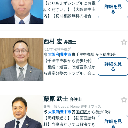
【とりあえずシンプルにお電
詳細を見
話ください。】【大阪豊中庄
る
内】【初回相談無料の場合あ
り】【夜間土日祝対応】【電
話WEB相談実施】【事務所は
大阪の豊中庄内ですが、電話
西村 宏
やWEB相談もございますので
弁護士
お気軽にお問合せください】
えびす法律事務所
大阪府
豊中市
千里中央駅
から徒歩1分
|
【千里中央駅から徒歩1分】
詳細を見
「相続・遺言」は遺言作成か
る
ら遺産分割のトラブル、会社
の事業継承まで対応します。
「交通事故」は後遺症案件に
て1級相当での和解実績あり
藤原 武士
【初回相談30分無料】
弁護士
弁護士法人Legal Home 豊中オフィス
大阪府
豊中市
岡町駅
から徒歩10分
|
【岡町駅近く】【初回面談無
詳細を見
料】当事者だけでは解決でき
る