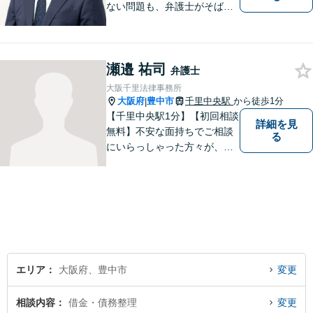
ない問題も、弁護士がそばに
いることで理想的な解決が目
指せるようになります。離婚
問題／相続問題／借金問題／
瀬邉 祐司
交通事故／企業法務など、幅
弁護士
広く対応可能。【夜間／休日
大阪千里法律事務所
対応可能】まずはお気軽にご
大阪府
豊中市
千里中央駅
から徒歩1分
|
連絡ください。
【千里中央駅1分】【初回相談
詳細を見
無料】不安な面持ちでご相談
る
にいらっしゃった方々が、少
しで明るい気持ちで帰ってい
ただけるように日々邁進して
おります。相談者にとって最
善の法的手段を選択し、終局
的解決に至るよう全力でサポ
ートいたします。
エリア
大阪府、豊中市
変更
相談内容
借金・債務整理
変更