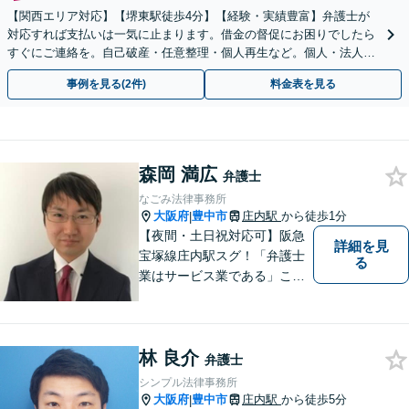
【関西エリア対応】【堺東駅徒歩4分】【経験・実績豊富】弁護士が
対応すれば支払いは一気に止まります。借金の督促にお困りでしたら
すぐにご連絡を。自己破産・任意整理・個人再生など。個人・法人対
応可能。【夜間・休日対応可能】
事例を見る(2件)
料金表を見る
森岡 満広
弁護士
なごみ法律事務所
大阪府
豊中市
庄内駅
から徒歩1分
|
【夜間・土日祝対応可】阪急
詳細を見
宝塚線庄内駅スグ！「弁護士
る
業はサービス業である」こと
を徹底的に意識し，「聞く
耳」を持った話しやすい弁護
士を目指しています
林 良介
弁護士
シンプル法律事務所
大阪府
豊中市
庄内駅
から徒歩5分
|