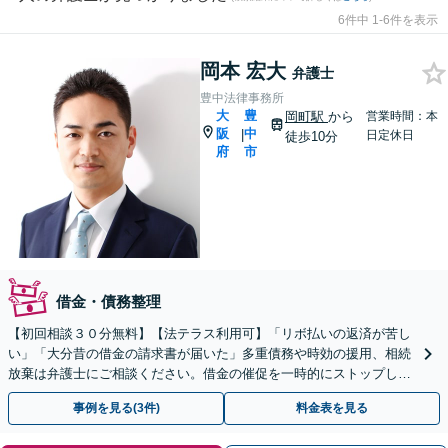
6件中 1-6件を表示
岡本 宏大
弁護士
豊中法律事務所
大
豊
岡町駅
から
営業時間：本
阪
中
|
日定休日
徒歩10分
府
市
借金・債務整理
【初回相談３０分無料】【法テラス利用可】「リボ払いの返済が苦し
い」「大分昔の借金の請求書が届いた」多重債務や時効の援用、相続
放棄は弁護士にご相談ください。借金の催促を一時的にストップしま
す。自己破産、個人再生など【岡町駅10分】
事例を見る(3件)
料金表を見る