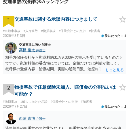
交通事故の法律Q&Aランキング
法を探ります。
1
交通事故に関する示談内容につきまして
#自動車事故
#人身事故
#物損事故
#保険会社との交渉
#被害者
2026年8月3日
役にたった
4
交通事故に強い弁護士
髙橋 俊太
弁護士
相手方保険会社から慰謝料約31万9,000円の提示を受けているとのこと
ですが、慰謝料額の妥当性については、金額だけでは判断が難しく、
叔母様の受傷内容、治療期間、実際の通院日数、治療終了の経緯、後
遺症の有無、相手方保険会社から提示されている示談内容の内訳等を
確認する必要があります。保険会社から提示される慰謝料額について
は、弁護士が介入することにより増額を検討できる場合がありますの
2
物損事故で任意保険未加入、賠償金の分割払いは
で、以下の資料・情報を準備した上で、弁護士に個別に相談すること
可能か？
をお勧めいたします。 ・相手方保険会社から届いている示談金額の提
#物損事故
#解決に向けた示談
#保険会社との交渉
#加害者
示書類 ・叔母様の診断名、けがの内容 ・治療開始日及び治療終了日
2026年7月27日
役にたった
2
・入院の有無、通院回数 ・現在も症状が残っているか ・叔母様ご本人
やご家族等が加入している保険に、今回の事故で利用できる弁護士費
西浦 嘉博
弁護士
用特約が付帯しているか なお、被害者は叔母様ご本人となりますの
で、弁護士が受任する場合には、叔母様ご本人の依頼意思等を確認す
過失割合や相手方の契約状況により、相手方保険会社の担当者から連