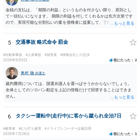
金銭の支払は、「期限の利益」というものを付さない限り、原則とし
て一括払いになります。 期限の利益を付してくれるかは先方次第です
ので、実現可能な分割払いの案を債権者に提案して、了解してもらえ
れば分割払いは可能です。
5
交通事故 略式命令 罰金
#自動車事故
#人身事故
#加害者
#保険会社との交渉
2026年8月6日
役にたった
2
奥村 徹
弁護士
裁判費用については、国選弁護人を選べばそうかからないでしょう。
全体としてのソロバン勘定を上記の情報だけで回答することはできま
せん。
6
タクシー運転中(走行中)に客から蹴られ全治7日
#被害者
#むち打ち被害
#ドライブレコーダー証拠活用
2026年7月28日
役にたった
1