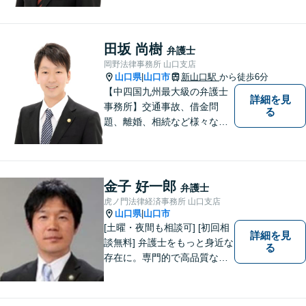
料」の相談を行っています！
まずはお気軽にご相談くださ
い！
田坂 尚樹
弁護士
岡野法律事務所 山口支店
山口県
山口市
新山口駅
から徒歩6分
|
【中四国九州最大級の弁護士
詳細を見
事務所】交通事故、借金問
る
題、離婚、相続など様々な問
題について、「何度でも無
料」の相談を行っています！
まずはお気軽にご相談くださ
い！
金子 好一郎
弁護士
虎ノ門法律経済事務所 山口支店
山口県
山口市
|
[土曜・夜間も相談可] [初回相
詳細を見
談無料] 弁護士をもっと身近な
る
存在に。専門的で高品質なリ
ーガルサービスを提供しま
す。