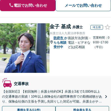
電話でお問い合わせ
メールでお問い合わせ
金子 基成
弁護士
埼玉県
弁護士法人九重法律事務所
営業時間：0
防府市
か
面談方法(対面・
らも相談
電話・ビデオな
9:00~17:00
受付中
ど)は応相談
（平日）
交通事故
【全国対応】【初回無料｜弁護士特約OK】弁護士3名で3,000件以上
の交通事故の実績！10年以上保険会社の顧問事務所での勤務経験があ
り、保険会社側の主張を予測し先回りした対応が可能。弁護士がチー
ムとなり示談交渉、休業損害、後遺障害等に対応。
事例を見る(11件)
料金表を見る