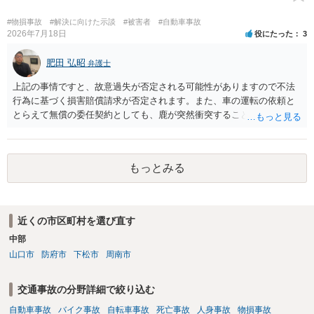
#物損事故
#解決に向けた示談
#被害者
#自動車事故
2026年7月18日
役にたった
3
肥田 弘昭
弁護士
上記の事情ですと、故意過失が否定される可能性がありますので不法
行為に基づく損害賠償請求が否定されます。また、車の運転の依頼と
とらえて無償の委任契約としても、鹿が突然衝突することは予見がで
きませんので善管注意義務違反は否定され債務不履行に基づく損害賠
償請求も成立しない可能性があります。以上の理由から支払義務は否
定される可能性が高いです。ご参考にしてください。
もっとみる
近くの市区町村を選び直す
中部
山口市
防府市
下松市
周南市
交通事故の分野詳細で絞り込む
自動車事故
バイク事故
自転車事故
死亡事故
人身事故
物損事故