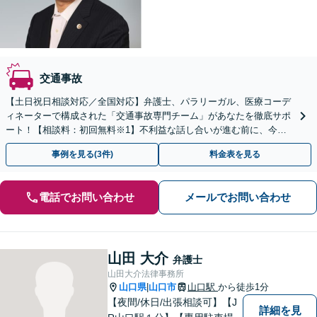
交通事故
【土日祝日相談対応／全国対応】弁護士、パラリーガル、医療コーデ
ィネーターで構成された「交通事故専門チーム」があなたを徹底サポ
ート！【相談料：初回無料※1】不利益な話し合いが進む前に、今す
ぐ相談！
事例を見る(3件)
料金表を見る
電話でお問い合わせ
メールでお問い合わせ
山田 大介
弁護士
山田大介法律事務所
山口県
山口市
山口駅
から徒歩1分
|
【夜間/休日/出張相談可】【J
詳細を見