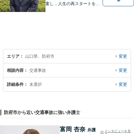
案し，人生の再スタートをお
手伝い！離婚問題／相続問題
／企業法務など、幅広い法律
トラブルに対応。【初回面談
無料】お気軽にご相談くださ
い。
エリア
山口県、防府市
変更
相談内容
交通事故
変更
詳細条件
未選択
変更
防府市から近い交通事故に強い弁護士
富岡 杏奈
弁護
インタビューを見