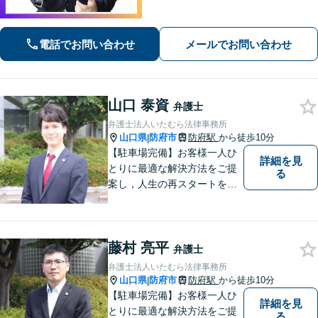
た支援を大切にしています。地元出身
の弁護士が多数在籍しており地域に密
着した事務所です。お気軽にご相談く
電話でお問い合わせ
メールでお問い合わせ
ださい！
山口 泰資
弁護士
弁護士法人いたむら法律事務所
山口県
防府市
防府駅
から徒歩10分
|
【駐車場完備】お客様一人ひ
詳細を見
とりに最適な解決方法をご提
る
案し，人生の再スタートをお
手伝い！離婚問題／相続問題
／企業法務など、幅広い法律
トラブルに対応。【初回面談
藤村 亮平
無料】お気軽にご相談くださ
弁護士
い。
弁護士法人いたむら法律事務所
山口県
防府市
防府駅
から徒歩10分
|
【駐車場完備】お客様一人ひ
詳細を見
とりに最適な解決方法をご提
る