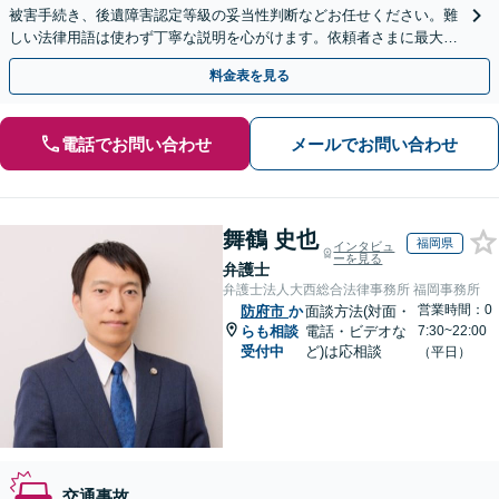
被害手続き、後遺障害認定等級の妥当性判断などお任せください。難
しい法律用語は使わず丁寧な説明を心がけます。依頼者さまに最大限
ご納得いただける解決策を提案します。【子連れ相談可】
料金表を見る
電話でお問い合わせ
メールでお問い合わせ
舞鶴 史也
福岡県
インタビュ
ーを見る
弁護士
弁護士法人大西総合法律事務所 福岡事務所
営業時間：0
防府市
か
面談方法(対面・
らも相談
電話・ビデオな
7:30~22:00
受付中
ど)は応相談
（平日）
交通事故