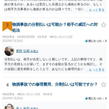
る必要があります。日本語での十分な意思疎通が難しいとのことです
絡が来るのか、あるいは受任した弁護士から連絡が来るのか、もしく
ので、そのあたりのご事情も踏まえて、依頼意思の確認方法等を検討
は相手方当事者から連絡が来るのかは様々です。 一括払いや分割払い
する必要があると思われます。
は、和解交渉の際の条件となります。 相手方が相談者さんの損害賠償
金の支払いにつき、分割払いに合意すれば、和解は可能です。 他方で
合意しなければ和解できないことになります。 今後の見通しを知る為
3
物損事故の分割払いは可能か？相手の威圧への対
に、交渉の方向性につき、最寄りの法律事務所で相談だけでもされる
処法
ことも検討ください。
#物損事故
#損害賠償増額
#加害者
#解決に向けた示談
2026年7月26日
役にたった
2
肥田 弘昭
弁護士
分割払いは、相手が合意しないと難しいです。上記の事情ですと、相
手方の見積もりが届いて、まずその金額が妥当かどうかを検討し、そ
の金額に過失相殺をしたうえで、あなたにも修理代金が発生している
のであれば、過失相殺後の相互の金額について相殺して、その残額を
分割払いにしたいとの示談案を提案するのが良いかと思います。威圧
されるのであれば、斡旋、仲裁、民事調停を利用しては如何でしょう
4
物損事故での修理費用、分割払いは可能ですか？
か。ご参考にしてください。
#物損事故
#解決に向けた示談
#加害者
2026年7月25日
役にたった
2
井上 祐司
弁護士