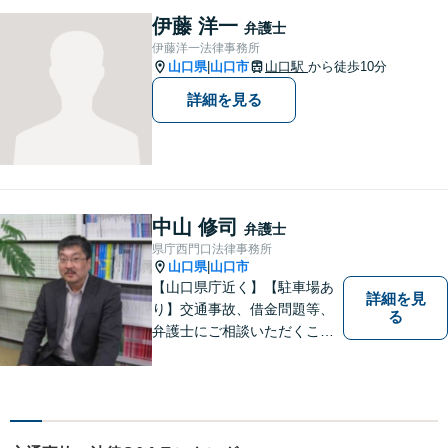
伊藤 洋一
弁護士
伊藤洋一法律事務所
山口県
山口市
山口駅
から徒歩10分
|
詳細を見る
中山 修司
弁護士
県庁西門口法律事務所
山口県
山口市
|
【山口県庁近く】【駐車場あ
詳細を見
り】交通事故、借金問題等、
る
弁護士にご相談いただくこと
で解決の道筋が開ける可能性
が高まります。ぜひ一度ご相
談ください。専門知識を有す
る弁護士が、客観的視点から
事案を検討し、最適の解決方