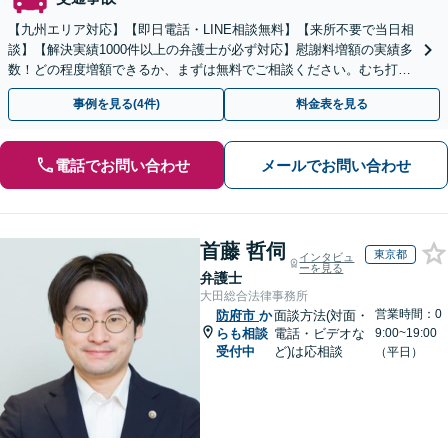
【九州エリア対応】【即日電話・LINE相談無料】【来所不要で当日相
談】【解決実績1000件以上の弁護士が必ず対応】慰謝料増額の実績多
数！どの程度増額できるか、まずは無料でご相談ください。むち打
ち〜重大事故まで【弁護士費用特約の利用可】
事例を見る(4件)
料金表を見る
電話でお問い合わせ
メールでお問い合わせ
首藤 哲伺
東京都
インタビュ
ーを見る
弁護士
大田総合法律事務所
営業時間：0
防府市
か
面談方法(対面・
らも相談
電話・ビデオな
9:00~19:00
受付中
ど)は応相談
（平日）