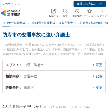
弁護士の方はこちら
ココナラへ
投稿する
探す
閲覧履歴
マイリスト
ログイン
ココナラ法律相談
山口県で法律相談できる弁護士
防府市で法律相談で
防府市の交通事故に強い弁護士
山口県の防府市で交通事故に強い弁護士が4名見つかりました。初回面談無料や
休日面談に対応している弁護士なども掲載中。自動車事故やバイク事故、自転
車事故等の細かな分野での絞り込み検索もでき便利です。特に弁護士法人ONE
防府オフィスの宮嵜 秀典弁護士や弁護士法人いたむら法律事務所の板村 憲作弁
護士、弁護士法人いたむら法律事務所の山口 泰資弁護士のプロフィール情報や
エリア
山口県、防府市
変更
弁護士費用、強みなどが注目されています。『防府市で土日や夜間に発生した
交通事故のトラブルを今すぐに弁護士に相談したい』『交通事故のトラブル解
相談内容
交通事故
変更
決の実績豊富な近くの弁護士を検索したい』『初回相談無料で交通事故を法律
相談できる防府市内の弁護士に相談予約したい』などでお困りの相談者さんに
おすすめです。
詳細条件
未選択
変更
4
人の弁護士が見つかりました
(検索結果について詳しくは
こちら
)