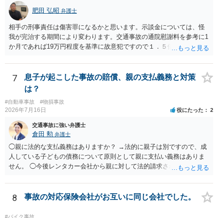
肥田 弘昭
弁護士
相手の刑事責任は傷害罪になるかと思います。示談金については、怪
我が完治する期間により変わります。交通事故の通院慰謝料を参考に1
か月であれば19万円程度を基準に故意犯ですので１．５倍か2倍程度す
る金額が相場かと思います。完治の期間が延びればその分慰謝料額も
上がるかと思います。ご参考にしてください。
7
息子が起こした事故の賠償、親の支払義務と対策
は？
#自動車事故
#物損事故
2026年7月16日
役にたった
2
交通事故に強い弁護士
倉田 勲
弁護士
◯親に法的な支払義務はありますか？ →法的に親子は別ですので、成
人している子どもの債務について原則として親に支払い義務はありま
せん。 ◯今後レンタカー会社から親に対して法的請求される可能性は
ありますか？ →原則として支払い義務がない以上請求される可能性は
低いでしょう。 ◯親である私は今後どう対応すべきでしょうか？ →債
権者に対してご自身は支払いを拒み、請求するのであれば本人に対し
8
事故の対応保険会社がお互いに同じ会社でした。
て請求するよう言う程度かと思います。
#バイク事故