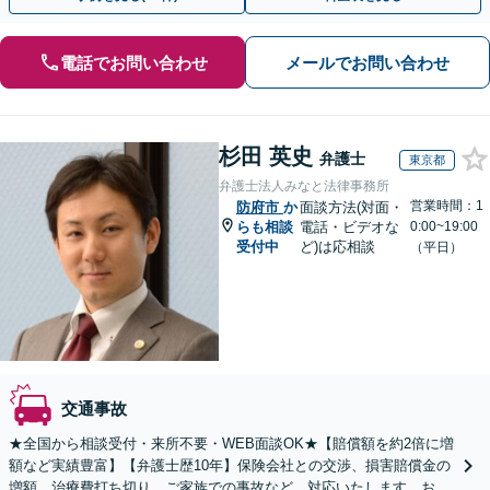
電話でお問い合わせ
メールでお問い合わせ
杉田 英史
弁護士
東京都
弁護士法人みなと法律事務所
営業時間：1
防府市
か
面談方法(対面・
らも相談
電話・ビデオな
0:00~19:00
受付中
ど)は応相談
（平日）
交通事故
★全国から相談受付・来所不要・WEB面談OK★【賠償額を約2倍に増
額など実績豊富】【弁護士歴10年】保険会社との交渉、損害賠償金の
増額、治療費打ち切り、ご家族での事故など、対応いたします。お早