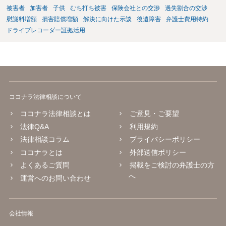
被害者
加害者
子供
むち打ち被害
保険会社との交渉
過失割合の交渉
慰謝料増額
損害賠償増額
解決に向けた示談
後遺障害
弁護士費用特約
ドライブレコーダー証拠活用
ココナラ法律相談について
ココナラ法律相談とは
ご意見・ご要望
法律Q&A
利用規約
法律相談コラム
プライバシーポリシー
ココナラとは
外部送信ポリシー
よくあるご質問
掲載をご検討の弁護士の方
へ
運営へのお問い合わせ
会社情報