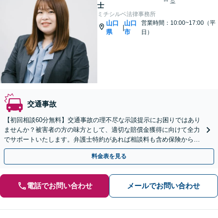
る
士
ミチシルベ法律事務所
山口
山口
営業時間：10:00~17:00（平
|
県
市
日）
交通事故
【初回相談60分無料】交通事故の理不尽な示談提示にお困りではあり
ませんか？被害者の方の味方として、適切な賠償金獲得に向けて全力
でサポートいたします。弁護士特約があれば相談料も含め保険から支
払われるため安心です。【web面談可能】
料金表を見る
電話でお問い合わせ
メールでお問い合わせ