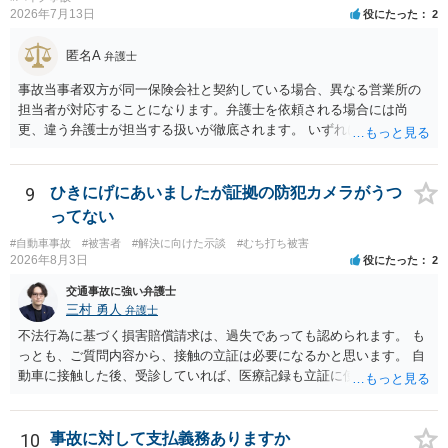
2026年7月13日
役にたった
2
匿名A
弁護士
事故当事者双方が同一保険会社と契約している場合、異なる営業所の
担当者が対応することになります。弁護士を依頼される場合には尚
更、違う弁護士が担当する扱いが徹底されます。 いずれにしても、交
渉それ自体は別異の保険会社が動く場合と変わらず進んでいきます。
9
ひきにげにあいましたが証拠の防犯カメラがうつ
ってない
#自動車事故
#被害者
#解決に向けた示談
#むち打ち被害
2026年8月3日
役にたった
2
交通事故に強い弁護士
三村 勇人
弁護士
不法行為に基づく損害賠償請求は、過失であっても認められます。 も
っとも、ご質問内容から、接触の立証は必要になるかと思います。 自
動車に接触した後、受診していれば、医療記録も立証に使えるかと思
います。 いずれにせよ、多角的に検討する必要がありますので、弁護
士にご相談ください。
10
事故に対して支払義務ありますか