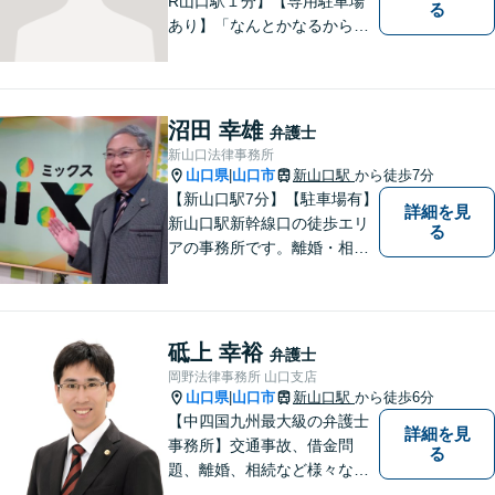
R山口駅１分】【専用駐車場
る
あり】「なんとかなるから大
丈夫」ではなく、まずはその
お悩みをお聞かせください。
個人・法人問わず、お困りの
方はお気軽にご相談くださ
沼田 幸雄
弁護士
い。
新山口法律事務所
山口県
山口市
新山口駅
から徒歩7分
|
【新山口駅7分】【駐車場有】
詳細を見
新山口駅新幹線口の徒歩エリ
る
アの事務所です。離婚・相続
などの家庭紛争、個別労使紛
争などを中心として相談をさ
せていただいております。気
になることがあれば、おたず
砥上 幸裕
弁護士
ねください。
岡野法律事務所 山口支店
山口県
山口市
新山口駅
から徒歩6分
|
【中四国九州最大級の弁護士
詳細を見
事務所】交通事故、借金問
る
題、離婚、相続など様々な問
題について、「何度でも無