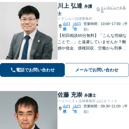
川上 弘達
弁護
インタビューを見
る
士
ミチシルベ法律事務所
山口
山口
営業時間：10:00~17:00（平
|
県
市
日）
【初回相談60分無料】「こんな些細な
ことで…」と遠慮していませんか？離
婚や借金、債権回収、労働から刑事事
件まで幅広く対応しております。話し
やすい雰囲気づくりを何より大切にし
ています。どんな小さなお悩みでも誠
電話でお問い合わせ
メールでお問い合わせ
心誠意お伺いいたします。気軽にご相
談ください
佐藤 充崇
弁護士
ベリーベスト法律事務所 山口オフィス
山口
山口
営業時間：09:30~21:00（平
|
県
市
日）