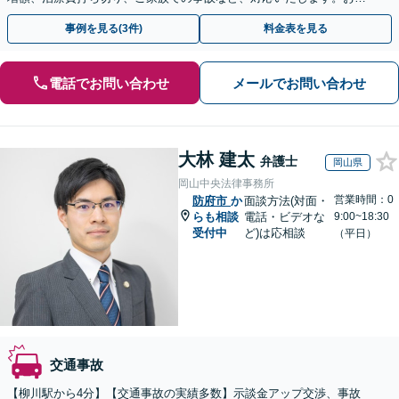
めにご相談ください【初回相談・着手金無料】
事例を見る(3件)
料金表を見る
電話でお問い合わせ
メールでお問い合わせ
大林 建太
弁護士
岡山県
岡山中央法律事務所
営業時間：0
防府市
か
面談方法(対面・
らも相談
電話・ビデオな
9:00~18:30
受付中
ど)は応相談
（平日）
交通事故
【柳川駅から4分】【交通事故の実績多数】示談金アップ交渉、事故