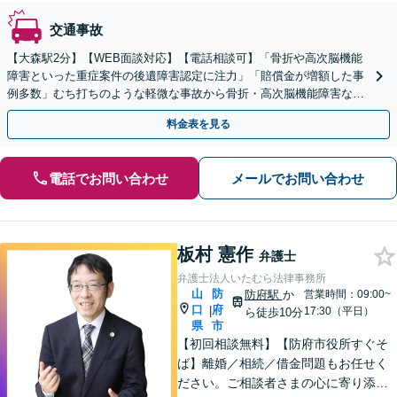
交通事故
【大森駅2分】【WEB面談対応】【電話相談可】「骨折や高次脳機能
障害といった重症案件の後遺障害認定に注力」「賠償金が増額した事
例多数」むち打ちのような軽微な事故から骨折・高次脳機能障害など
の重症事故まで、事故の規模に関わらず対応いたします
料金表を見る
電話でお問い合わせ
メールでお問い合わせ
板村 憲作
弁護士
弁護士法人いたむら法律事務所
山
防
防府駅
か
営業時間：09:00~
口
府
|
17:30（平日）
ら徒歩10分
県
市
【初回相談無料】【防府市役所すぐそ
ば】離婚／相続／借金問題もお任せく
ださい。ご相談者さまの心に寄り添っ