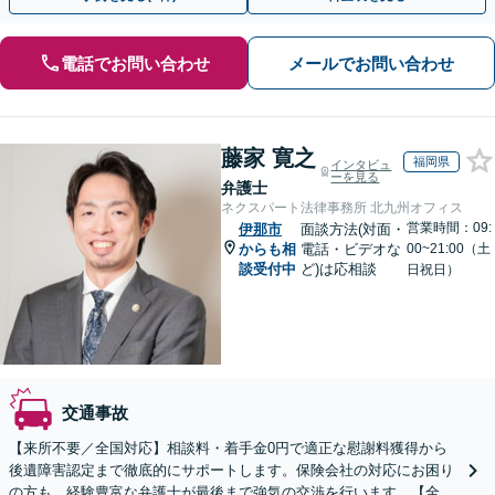
電話でお問い合わせ
メールでお問い合わせ
藤家 寛之
福岡県
インタビュ
ーを見る
弁護士
ネクスパート法律事務所 北九州オフィス
営業時間：09:
伊那市
面談方法(対面・
からも相
電話・ビデオな
00~21:00（土
談受付中
ど)は応相談
日祝日）
交通事故
【来所不要／全国対応】相談料・着手金0円で適正な慰謝料獲得から
後遺障害認定まで徹底的にサポートします。保険会社の対応にお困り
の方も、経験豊富な弁護士が最後まで強気の交渉を行います。【全国