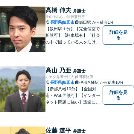
ります。お気軽に御相談くだ
さい。
髙橋 伸夫
弁護士
丘の上みらい法律事務所
長野県
飯田市
飯田駅
から徒歩1分
|
【飯田駅１分】【完全個室で
詳細を見
相談可】【駐車場有】「社会
る
の中で困っている人を助けた
い」との思いから、弁護士に
なることを志しました。多く
の方から相談しやすい弁護士
であることを心がけ、誠実
髙山 乃亜
弁護士
に、そして丁寧に対応してい
ミカタ弁護士法人 飯田事務所
きます。
長野県
飯田市
伊那八幡駅
から徒歩10分
|
【伊那八幡10分】【全国対
詳細を見
応・Web面談可】【インター
る
ネット問題に強い】迅速に対
応し、依頼者さまの平穏な生
活をいち早く取り戻すサポー
トをさせていただきます。ど
のようなことでも、お気軽に
佐藤 遼平
弁護士