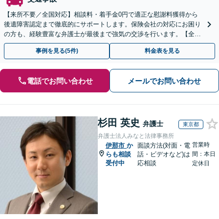
【来所不要／全国対応】相談料・着手金0円で適正な慰謝料獲得から
後遺障害認定まで徹底的にサポートします。保険会社の対応にお困り
の方も、経験豊富な弁護士が最後まで強気の交渉を行います。【全国
13拠点】お気軽にご相談ください。
事例を見る(5件)
料金表を見る
電話でお問い合わせ
メールでお問い合わせ
杉田 英史
弁護士
東京都
弁護士法人みなと法律事務所
営業時
伊那市
か
面談方法(対面・電
らも相談
話・ビデオなど)は
間：本日
受付中
応相談
定休日