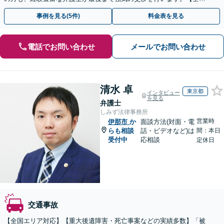
13拠点】お気軽にご相談ください。
事例を見る(5件)
料金表を見る
電話でお問い合わせ
メールでお問い合わせ
清水 卓
東京都
インタビュー
を見る
弁護士
しみず法律事務所
営業時
伊那市
か
面談方法(対面・電
らも相談
話・ビデオなど)は
間：本日
受付中
応相談
定休日
交通事故
【全国エリア対応】【重大後遺障害・死亡事案などの実績多数】「被