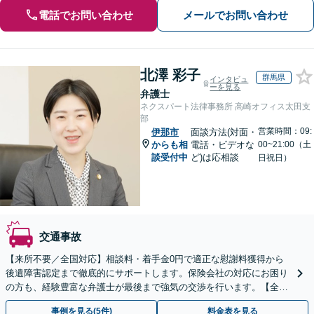
電話でお問い合わせ
メールでお問い合わせ
北澤 彩子
群馬県
インタビュ
ーを見る
弁護士
ネクスパート法律事務所 高崎オフィス太田支
部
営業時間：09:
伊那市
面談方法(対面・
からも相
電話・ビデオな
00~21:00（土
談受付中
ど)は応相談
日祝日）
交通事故
【来所不要／全国対応】相談料・着手金0円で適正な慰謝料獲得から
後遺障害認定まで徹底的にサポートします。保険会社の対応にお困り
の方も、経験豊富な弁護士が最後まで強気の交渉を行います。【全国
13拠点】お気軽にご相談ください。
事例を見る(5件)
料金表を見る