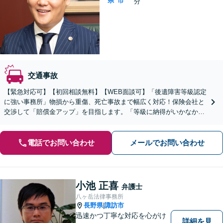
県
市
分
交通事故
【緊急対応可】【初回相談無料】【WEB面談可】「後遺障害等級認定
に強い事務所」物損から重傷、死亡事故まで幅広く対応！保険会社と
交渉して「賠償金アップ」を目指します。「等級に納得がいかなかっ
た場合の異議申し立ても対応」【休日・夜間相談可】
電話でお問い合わせ
メールでお問い合わせ
小池 正喜
弁護士
八ヶ岳法律事務所
長野県
諏訪市
|
迅速かつ丁寧な対応を心がけ
詳細を見