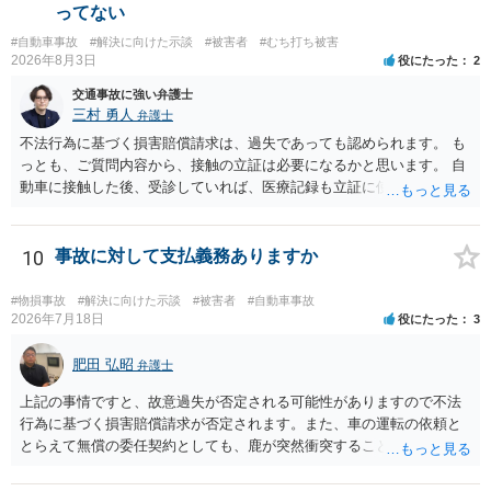
ってない
#自動車事故
#解決に向けた示談
#被害者
#むち打ち被害
2026年8月3日
役にたった
2
交通事故に強い弁護士
三村 勇人
弁護士
不法行為に基づく損害賠償請求は、過失であっても認められます。 も
っとも、ご質問内容から、接触の立証は必要になるかと思います。 自
動車に接触した後、受診していれば、医療記録も立証に使えるかと思
います。 いずれにせよ、多角的に検討する必要がありますので、弁護
士にご相談ください。
10
事故に対して支払義務ありますか
#物損事故
#解決に向けた示談
#被害者
#自動車事故
2026年7月18日
役にたった
3
肥田 弘昭
弁護士
上記の事情ですと、故意過失が否定される可能性がありますので不法
行為に基づく損害賠償請求が否定されます。また、車の運転の依頼と
とらえて無償の委任契約としても、鹿が突然衝突することは予見がで
きませんので善管注意義務違反は否定され債務不履行に基づく損害賠
償請求も成立しない可能性があります。以上の理由から支払義務は否