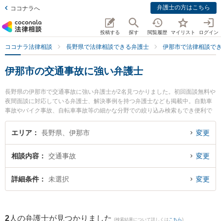
弁護士の方はこちら
ココナラへ
投稿する
探す
閲覧履歴
マイリスト
ログイン
ココナラ法律相談
長野県で法律相談できる弁護士
伊那市で法律相談で
伊那市の交通事故に強い弁護士
長野県の伊那市で交通事故に強い弁護士が2名見つかりました。初回面談無料や
夜間面談に対応している弁護士、解決事例を持つ弁護士なども掲載中。自動車
事故やバイク事故、自転車事故等の細かな分野での絞り込み検索もでき便利で
す。特に唐澤洋祐法律事務所の唐澤 洋祐弁護士やひなた法律事務所の太田 明良
弁護士のプロフィール情報や弁護士費用、強みなどが注目されています。『伊
エリア
長野県、伊那市
変更
那市で土日や夜間に発生した交通事故のトラブルを今すぐに弁護士に相談した
い』『交通事故のトラブル解決の実績豊富な近くの弁護士を検索したい』『初
相談内容
交通事故
変更
回相談無料で交通事故を法律相談できる伊那市内の弁護士に相談予約したい』
などでお困りの相談者さんにおすすめです。
詳細条件
未選択
変更
2
人の弁護士が見つかりました
(検索結果について詳しくは
こちら
)