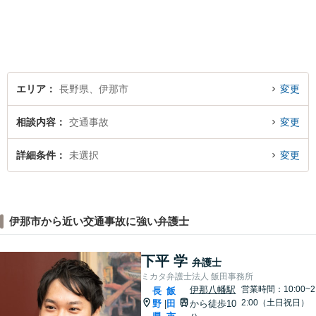
ご相談を承ります。【地域に
根ざした弁護士】もし何かお
困りな事がございましたらお
気軽にご相談ください。
エリア
長野県、伊那市
変更
相談内容
交通事故
変更
詳細条件
未選択
変更
伊那市から近い交通事故に強い弁護士
下平 学
弁護士
ミカタ弁護士法人 飯田事務所
伊那八幡駅
営業時間：10:00~2
長
飯
2:00（土日祝日）
野
田
から徒歩10
|