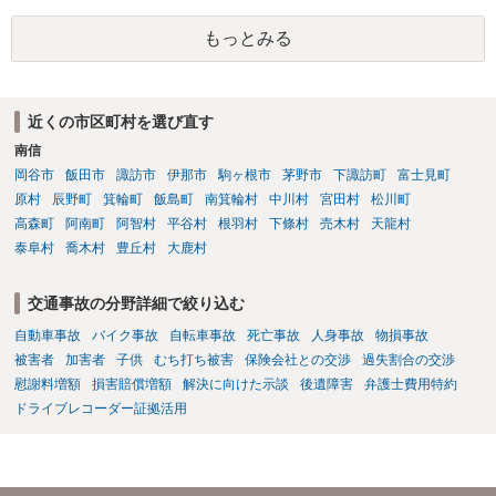
定される可能性が高いです。ご参考にしてください。
もっとみる
近くの市区町村を選び直す
南信
岡谷市
飯田市
諏訪市
伊那市
駒ヶ根市
茅野市
下諏訪町
富士見町
原村
辰野町
箕輪町
飯島町
南箕輪村
中川村
宮田村
松川町
高森町
阿南町
阿智村
平谷村
根羽村
下條村
売木村
天龍村
泰阜村
喬木村
豊丘村
大鹿村
交通事故の分野詳細で絞り込む
自動車事故
バイク事故
自転車事故
死亡事故
人身事故
物損事故
被害者
加害者
子供
むち打ち被害
保険会社との交渉
過失割合の交渉
慰謝料増額
損害賠償増額
解決に向けた示談
後遺障害
弁護士費用特約
ドライブレコーダー証拠活用