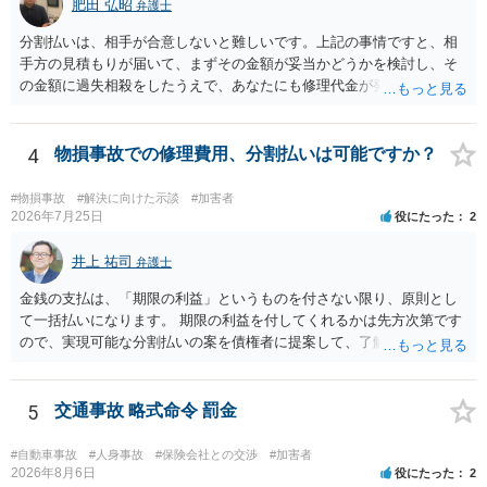
肥田 弘昭
弁護士
分割払いは、相手が合意しないと難しいです。上記の事情ですと、相
手方の見積もりが届いて、まずその金額が妥当かどうかを検討し、そ
の金額に過失相殺をしたうえで、あなたにも修理代金が発生している
のであれば、過失相殺後の相互の金額について相殺して、その残額を
分割払いにしたいとの示談案を提案するのが良いかと思います。威圧
されるのであれば、斡旋、仲裁、民事調停を利用しては如何でしょう
4
物損事故での修理費用、分割払いは可能ですか？
か。ご参考にしてください。
#物損事故
#解決に向けた示談
#加害者
2026年7月25日
役にたった
2
井上 祐司
弁護士
金銭の支払は、「期限の利益」というものを付さない限り、原則とし
て一括払いになります。 期限の利益を付してくれるかは先方次第です
ので、実現可能な分割払いの案を債権者に提案して、了解してもらえ
れば分割払いは可能です。
5
交通事故 略式命令 罰金
#自動車事故
#人身事故
#保険会社との交渉
#加害者
2026年8月6日
役にたった
2