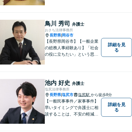
鳥川 秀司
弁護士
おさち法律事務所
長野県
岡谷市
|
【長野県岡谷市】【一般企業
詳細を見
の総務人事経験あり】「社会
る
の役に立ちたい」という思い
を持って弁護士として活動し
ています。地元に根ざし、岡
谷市・長野県中南信の人々の
権利を守るために懸命に働き
池内 好史
弁護士
ます。離婚・借金・交通事故
塩尻法律事務所
などお気軽にご相談くださ
長野県
塩尻市
塩尻駅
から徒歩8分
|
い。
【一般民事事件／家事事件】
詳細を見
早いタイミングで弁護士に相
る
談することは、不安の軽減、
早期解決方法の発見、二次被
害の防止など様々な利点があ