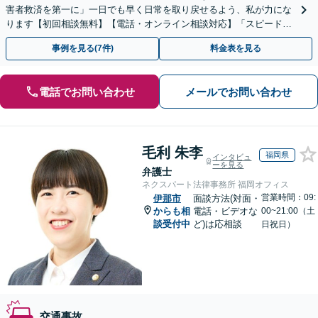
害者救済を第一に」一日でも早く日常を取り戻せるよう、私が力にな
ります【初回相談無料】【電話・オンライン相談対応】「スピード対
応・納得できる解決を」「刑事裁判のニーズにも対応」
事例を見る(7件)
料金表を見る
電話でお問い合わせ
メールでお問い合わせ
毛利 朱李
福岡県
インタビュ
ーを見る
弁護士
ネクスパート法律事務所 福岡オフィス
営業時間：09:
伊那市
面談方法(対面・
からも相
電話・ビデオな
00~21:00（土
談受付中
ど)は応相談
日祝日）
交通事故