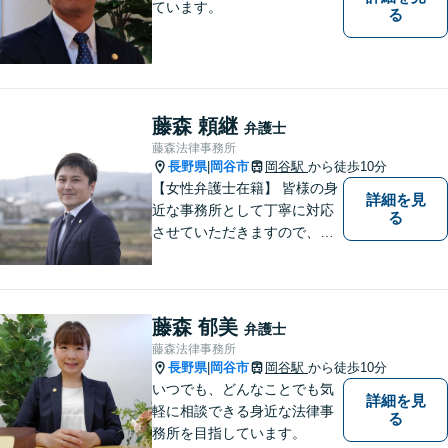
ています。
る
藤森 頼継
弁護士
藤森法律事務所
長野県
岡谷市
岡谷駅
から徒歩10分
|
【女性弁護士在籍】 皆様の身
詳細を見
近な事務所として丁寧に対応
る
させていただきますので、お
気軽にお電話下さい。
藤森 郁美
弁護士
藤森法律事務所
長野県
岡谷市
岡谷駅
から徒歩10分
|
いつでも、どんなことでも気
詳細を見
軽に相談できる身近な法律事
る
務所を目指しています。