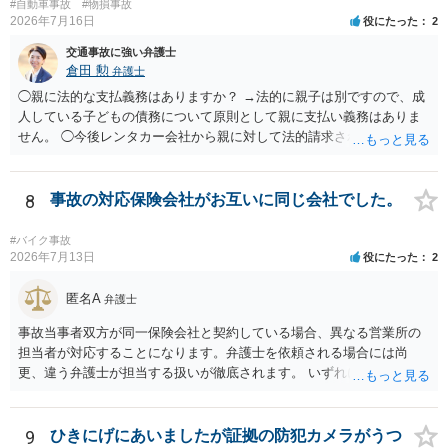
#自動車事故
#物損事故
2026年7月16日
役にたった
2
交通事故に強い弁護士
倉田 勲
弁護士
◯親に法的な支払義務はありますか？ →法的に親子は別ですので、成
人している子どもの債務について原則として親に支払い義務はありま
せん。 ◯今後レンタカー会社から親に対して法的請求される可能性は
ありますか？ →原則として支払い義務がない以上請求される可能性は
低いでしょう。 ◯親である私は今後どう対応すべきでしょうか？ →債
権者に対してご自身は支払いを拒み、請求するのであれば本人に対し
8
事故の対応保険会社がお互いに同じ会社でした。
て請求するよう言う程度かと思います。
#バイク事故
2026年7月13日
役にたった
2
匿名A
弁護士
事故当事者双方が同一保険会社と契約している場合、異なる営業所の
担当者が対応することになります。弁護士を依頼される場合には尚
更、違う弁護士が担当する扱いが徹底されます。 いずれにしても、交
渉それ自体は別異の保険会社が動く場合と変わらず進んでいきます。
9
ひきにげにあいましたが証拠の防犯カメラがうつ