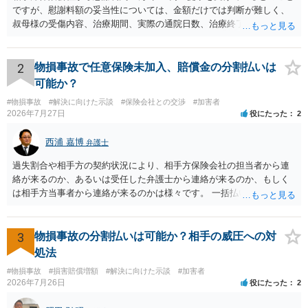
ですが、慰謝料額の妥当性については、金額だけでは判断が難しく、
叔母様の受傷内容、治療期間、実際の通院日数、治療終了の経緯、後
遺症の有無、相手方保険会社から提示されている示談内容の内訳等を
確認する必要があります。保険会社から提示される慰謝料額について
は、弁護士が介入することにより増額を検討できる場合がありますの
2
物損事故で任意保険未加入、賠償金の分割払いは
で、以下の資料・情報を準備した上で、弁護士に個別に相談すること
可能か？
をお勧めいたします。 ・相手方保険会社から届いている示談金額の提
#物損事故
#解決に向けた示談
#保険会社との交渉
#加害者
示書類 ・叔母様の診断名、けがの内容 ・治療開始日及び治療終了日
2026年7月27日
役にたった
2
・入院の有無、通院回数 ・現在も症状が残っているか ・叔母様ご本人
やご家族等が加入している保険に、今回の事故で利用できる弁護士費
西浦 嘉博
弁護士
用特約が付帯しているか なお、被害者は叔母様ご本人となりますの
で、弁護士が受任する場合には、叔母様ご本人の依頼意思等を確認す
過失割合や相手方の契約状況により、相手方保険会社の担当者から連
る必要があります。日本語での十分な意思疎通が難しいとのことです
絡が来るのか、あるいは受任した弁護士から連絡が来るのか、もしく
ので、そのあたりのご事情も踏まえて、依頼意思の確認方法等を検討
は相手方当事者から連絡が来るのかは様々です。 一括払いや分割払い
する必要があると思われます。
は、和解交渉の際の条件となります。 相手方が相談者さんの損害賠償
金の支払いにつき、分割払いに合意すれば、和解は可能です。 他方で
合意しなければ和解できないことになります。 今後の見通しを知る為
3
物損事故の分割払いは可能か？相手の威圧への対
に、交渉の方向性につき、最寄りの法律事務所で相談だけでもされる
処法
ことも検討ください。
#物損事故
#損害賠償増額
#解決に向けた示談
#加害者
2026年7月26日
役にたった
2