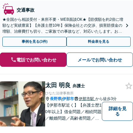
交通事故
★全国から相談受付・来所不要・WEB面談OK★【賠償額を約2倍に増
額など実績豊富】【弁護士歴10年】保険会社との交渉、損害賠償金の
増額、治療費打ち切り、ご家族での事故など、対応いたします。お早
めにご相談ください【初回相談・着手金無料】
事例を見る(3件)
料金表を見る
電話でお問い合わせ
メールでお問い合わせ
太田 明良
弁護士
ひなた法律事務所
長野県
伊那市
伊那市駅
から徒歩3分
|
【伊那市駅近く】【弁護士歴1
詳細を見
0年以上】借金問題／相続問題
る
／離婚問題／高齢者問題／相
続問題／環境問題／企業法務
など、幅広い法律トラブルの