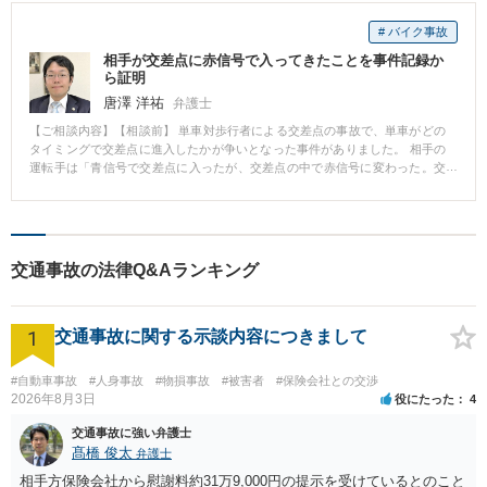
# バイク事故
相手が交差点に赤信号で入ってきたことを事件記録か
ら証明
唐澤 洋祐
弁護士
【ご相談内容】【相談前】 単車対歩行者による交差点の事故で、単車がどの
タイミングで交差点に進入したかが争いとなった事件がありました。 相手の
運転手は「青信号で交差点に入ったが、交差点の中で赤信号に変わった。交
差点を出るために進行して向かい側の横断歩道上の人をはねてしまった」と
いう主張でした。 一方こちら側の依頼者（歩行者）は、「単車は赤信号で交
差点に入ってきた」という主張で真っ向から対立。 【相談後】 そこで当職で
事件記録を取り寄せて確認したところ、目撃者の証言として、相手が赤信号
で入ってきたことが実況見分調書に記載されていることが分かったのです。
交通事故の法律Q&Aランキング
その結果、依頼者に非がないことがわかり、過失割合は10対0で決着しまし
た。
1
交通事故に関する示談内容につきまして
#自動車事故
#人身事故
#物損事故
#被害者
#保険会社との交渉
2026年8月3日
役にたった
4
交通事故に強い弁護士
髙橋 俊太
弁護士
相手方保険会社から慰謝料約31万9,000円の提示を受けているとのこと