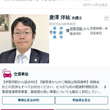
2件中 1-2件を表示
唐澤 洋祐
弁護士
唐澤洋祐法律事務所
長
伊
伊那市駅
から
営業時間：本
野
那
|
日定休日
徒歩4分
県
市
交通事故
【伊那市駅から徒歩4分】【被害者からのご相談は初回無料】保険会
社との交渉もすべてお任せください。むち打ち症の慰謝料増額交渉、
重度後遺障害事案、難易度の高い事案についても幅広く対応していま
す。【夜間面談可】
事例を見る(6件)
料金表を見る