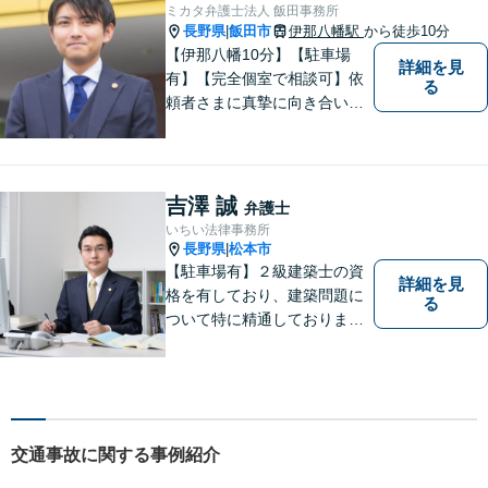
ご相談ください。
ミカタ弁護士法人 飯田事務所
長野県
飯田市
伊那八幡駅
から徒歩10分
|
【伊那八幡10分】【駐車場
詳細を見
有】【完全個室で相談可】依
る
頼者さまに真摯に向き合い、
被害者の方のことも十分考慮
した上で事件を解決していき
ます。当事務所の対象エリア
は日本全国です。 遠方の方は
吉澤 誠
弁護士
Web面談や電話でのご連絡が
いちい法律事務所
可能です。
長野県
松本市
|
【駐車場有】２級建築士の資
詳細を見
格を有しており、建築問題に
る
ついて特に精通しておりま
す。ご依頼者さまとの信頼関
係を大切にし、迅速・丁寧な
対応を心がけております。お
忙しい方もお気軽にご相談く
ださい。
交通事故に関する事例紹介