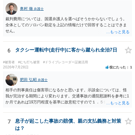
奥村 徹
弁護士
裁判費用については、国選弁護人を選べばそうかからないでしょう。
全体としてのソロバン勘定を上記の情報だけで回答することはできま
せん。
6
タクシー運転中(走行中)に客から蹴られ全治7日
#被害者
#むち打ち被害
#ドライブレコーダー証拠活用
2026年7月28日
役にたった
1
肥田 弘昭
弁護士
相手の刑事責任は傷害罪になるかと思います。示談金については、怪
我が完治する期間により変わります。交通事故の通院慰謝料を参考に1
か月であれば19万円程度を基準に故意犯ですので１．５倍か2倍程度す
る金額が相場かと思います。完治の期間が延びればその分慰謝料額も
上がるかと思います。ご参考にしてください。
7
息子が起こした事故の賠償、親の支払義務と対策
は？