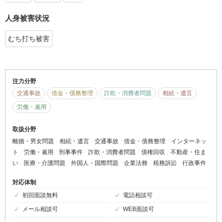
人身被害状況
むち打ち被害
注力分野
交通事故
借金・債務整理
詐欺・消費者問題
相続・遺言
労働・雇用
取扱分野
離婚・男女問題
相続・遺言
交通事故
借金・債務整理
インターネッ
ト
労働・雇用
刑事事件
詐欺・消費者問題
債権回収
不動産・住ま
い
医療・介護問題
外国人・国際問題
企業法務
税務訴訟
行政事件
対応体制
初回面談無料
電話相談可
メール相談可
WEB面談可