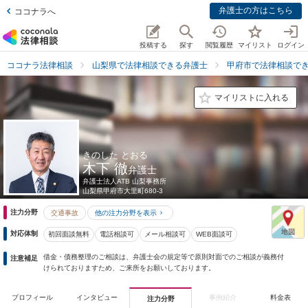
弁護士の方はこちら
ココナラへ
投稿する
探す
閲覧履歴
マイリスト
ログイン
ココナラ法律相談
山梨県で法律相談できる弁護士
甲府市で法律相談で
マイリストに入れる
きのした とおる
木下 徹
弁護士
弁護士法人ATB 山梨事務所
山梨県
甲府市大里町680-3
注力分野
交通事故
他の注力分野を表示
対応体制
初回面談無料
電話相談可
メール相談可
WEB面談可
借金・債務整理のご相談は、弁護士会の規定等で原則対面でのご相談が義務付
注意補足
けられておりますため、ご来所をお願いしております。
プロフィール
インタビュー
事例紹介
料金表
注力分野