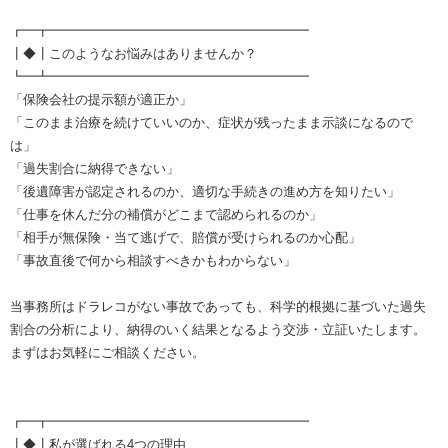
┏━┳━━━━━━━━━━━━━━━━━━━━
┃◆┃このようなお悩みはありませんか？
┗━┻━━━━━━━━━━━━━━━━━━━━
「保険会社の提示額が適正か」
「このまま治療を続けていいのか、症状が残ったまま示談になるので
は」
「過失割合に納得できない」
「後遺障害が認定されるのか、適切な手続きの進め方を知りたい」
「仕事を休んだ分の補償がどこまで認められるのか」
「相手が無保険・当て逃げで、賠償が受けられるのか心配」
「事故直後で何から相談すべきかもわからない」
当事務所はドラレコがない事故であっても、科学的根拠に基づいた過失
割合の分析により、納得のいく結果となるよう交渉・立証いたします。
まずはお気軽にご相談ください。
┏━┳━━━━━━━━━━━━━━━━━━━━
┃◆┃私が選ばれる4つの理由