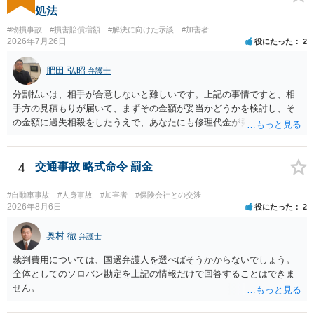
に、交渉の方向性につき、最寄りの法律事務所で相談だけでもされる
処法
ことも検討ください。
#物損事故
#損害賠償増額
#解決に向けた示談
#加害者
2026年7月26日
役にたった
2
肥田 弘昭
弁護士
分割払いは、相手が合意しないと難しいです。上記の事情ですと、相
手方の見積もりが届いて、まずその金額が妥当かどうかを検討し、そ
の金額に過失相殺をしたうえで、あなたにも修理代金が発生している
のであれば、過失相殺後の相互の金額について相殺して、その残額を
分割払いにしたいとの示談案を提案するのが良いかと思います。威圧
されるのであれば、斡旋、仲裁、民事調停を利用しては如何でしょう
4
交通事故 略式命令 罰金
か。ご参考にしてください。
#自動車事故
#人身事故
#加害者
#保険会社との交渉
2026年8月6日
役にたった
2
奥村 徹
弁護士
裁判費用については、国選弁護人を選べばそうかからないでしょう。
全体としてのソロバン勘定を上記の情報だけで回答することはできま
せん。