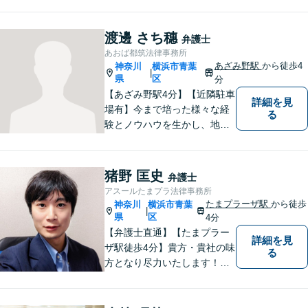
渡邊 さち穗
弁護士
あおば都筑法律事務所
あざみ野駅
から徒歩4
神奈川
横浜市青葉
|
県
区
分
【あざみ野駅4分】【近隣駐車
詳細を見
場有】今まで培った様々な経
る
験とノウハウを生かし、地域
のお客様に寄り添い、実現可
能な最善の結論を共に目指し
て問題解決を図る所存です。
猪野 匡史
弁護士
法律上の問題に巻き込まれた
アスールたまプラ法律事務所
際は、お一人で悩まずにお気
たまプラーザ駅
から徒歩
神奈川
横浜市青葉
|
軽にご相談ください。
県
区
4分
【弁護士直通】【たまプラー
詳細を見
ザ駅徒歩4分】貴方・貴社の味
る
方となり尽力いたします！当
日相談ができる場合もありま
すのでまずはお気軽にご相談
ください。