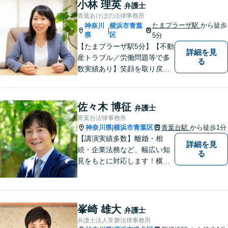
小林 理英
弁護士
青葉あけぼの法律事務所
たまプラーザ駅
から徒歩
神奈川
横浜市青葉
|
県
区
5分
【たまプラーザ駅5分】【不動
詳細を見
産トラブル／労働問題等で多
る
数実績あり】笑顔を取り戻す
お手伝いを。丁寧にお話を伺
い，一緒にベストな解決を考
えます。【契約時点での明朗
佐々木 博征
弁護士
会計】
青葉台法律事務所
神奈川県
横浜市青葉区
青葉台駅
から徒歩1分
|
【講演実績多数】離婚・相
詳細を見
続・企業法務など、幅広い知
る
見をもとに対応します！横
浜・川崎・町田等からもアク
セスが良い地域密着型の事務
所です【破産管財人経験あ
り】負債総額数億円の倒産申
峯崎 雄大
弁護士
立ての実績あり【完全個室】
弁護士法人常磐法律事務所
【青葉台駅1分】【複数弁護士