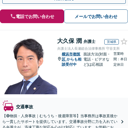
電話でお問い合わせ
メールでお問い合わせ
大久保 潤
弁護士
茨城県
弁護士法人長瀬総合法律事務所 守谷支所
営業時
横浜市都筑
面談方法(対面・
区
からも相
電話・ビデオな
間：本日
談受付中
ど)は応相談
定休日
交通事故
【🔴物損・人身事故｜むちうち・後遺障害等】当事務所は事故直後か
ら一貫したサポートを提供しています。交通事故分野に力を入れてい
る弁護士が、迅速丁寧な対応を心がけ対応しています。お気軽にお問