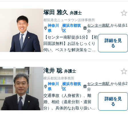
から、インターネットによる
中傷・プライバシー・著作権
塚田 雅久
弁護士
被害、いじめ、離婚・相続、
都筑港北ニュータウン法律事務所
不動産に関わる紛争その他の
センター南駅
から徒歩1
神奈川
横浜市都筑
|
個人法務まで幅広い分野の対
県
区
分
応が可能です。
【センター南駅徒歩1分】【初
詳細を見
回面談無料】お話をじっくり
る
伺い、ベストな解決策をご一
緒に考えさせていただきま
す。【夜間／休日対応可能】
難解な用語は極力用いずに平
滝井 聡
弁護士
易かつ具体的な説明を心がけ
横浜都筑法律事務所
ていますので、まずは一度お
センター南駅
から徒歩2
神奈川
横浜市都筑
|
気軽にご相談頂ければと思い
県
区
分
ます。
交通事故（人身被害）、離
詳細を見
婚、相続（遺産分割・遺留
る
分）。具体的なお取り扱い内
容については、当事務所のウ
エブサイトをご確認お願いい
たします。