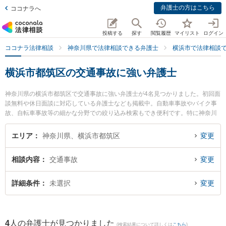
弁護士の方はこちら
ココナラへ
投稿する
探す
閲覧履歴
マイリスト
ログイン
ココナラ法律相談
神奈川県で法律相談できる弁護士
横浜市で法律相談
横浜市都筑区の交通事故に強い弁護士
神奈川県の横浜市都筑区で交通事故に強い弁護士が4名見つかりました。初回面
談無料や休日面談に対応している弁護士なども掲載中。自動車事故やバイク事
故、自転車事故等の細かな分野での絞り込み検索もでき便利です。特に神奈川
港北法律事務所の黒田 清彰弁護士や港北つばき法律事務所の椿 良和弁護士、都
筑港北ニュータウン法律事務所の塚田 雅久弁護士のプロフィール情報や弁護士
エリア
神奈川県、横浜市都筑区
変更
費用、強みなどが注目されています。『横浜市都筑区で土日や夜間に発生した
交通事故のトラブルを今すぐに弁護士に相談したい』『交通事故のトラブル解
相談内容
交通事故
変更
決の実績豊富な近くの弁護士を検索したい』『初回相談無料で交通事故を法律
相談できる横浜市都筑区内の弁護士に相談予約したい』などでお困りの相談者
さんにおすすめです。
詳細条件
未選択
変更
4
人の弁護士が見つかりました
(検索結果について詳しくは
こちら
)