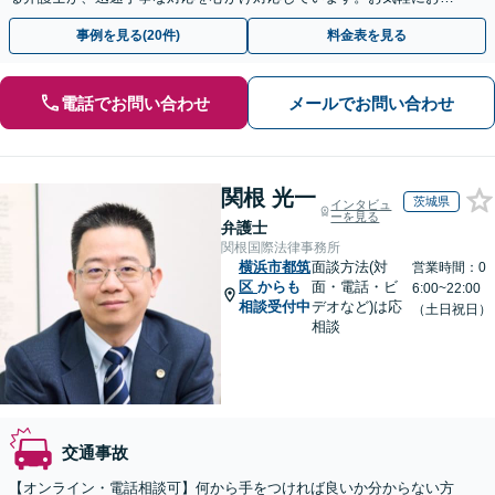
い合わせください。◤完全予約制・初回法律相談無料◢
事例を見る(20件)
料金表を見る
電話でお問い合わせ
メールでお問い合わせ
関根 光一
茨城県
インタビュ
ーを見る
弁護士
関根国際法律事務所
横浜市都筑
面談方法(対
営業時間：0
区
からも
面・電話・ビ
6:00~22:00
相談受付中
デオなど)は応
（土日祝日）
相談
交通事故
【オンライン・電話相談可】何から手をつければ良いか分からない方