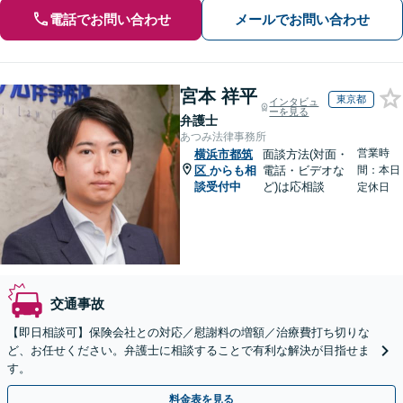
電話でお問い合わせ
メールでお問い合わせ
宮本 祥平
東京都
インタビュ
ーを見る
弁護士
あつみ法律事務所
営業時
横浜市都筑
面談方法(対面・
区
からも相
電話・ビデオな
間：本日
談受付中
ど)は応相談
定休日
交通事故
【即日相談可】保険会社との対応／慰謝料の増額／治療費打ち切りな
ど、お任せください。弁護士に相談することで有利な解決が目指せま
す。
料金表を見る