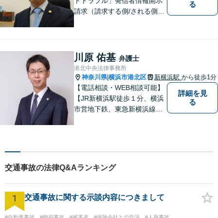
トトラブル」発信者情報開示
る
請求（請求する側/される側）
や削除請求の豊富な解決事例
あり、「遺言・相続」先々を
見据えた的確なアドバイスに
より最善の解決へ導きます。
川原 佑基
弁護士
遠方で来所困難な方もお気軽
港北中央法律事務所
にご相談ください。
神奈川県
横浜市港北区
新横浜駅
から徒歩1分
|
【電話相談・WEB相談可能】
詳細を見
【JR新横浜駅徒歩１分、横浜
る
市営地下鉄、東急新横浜線新
横浜駅徒歩２分】【事故分野
に特化し、特に交通事故は通
算500件以上の解決実績あ
り】
交通事故の法律Q&Aランキング
1
交通事故に関する示談内容につきまして
#自動車事故
#物損事故
#被害者
#保険会社との交渉
#人身事故