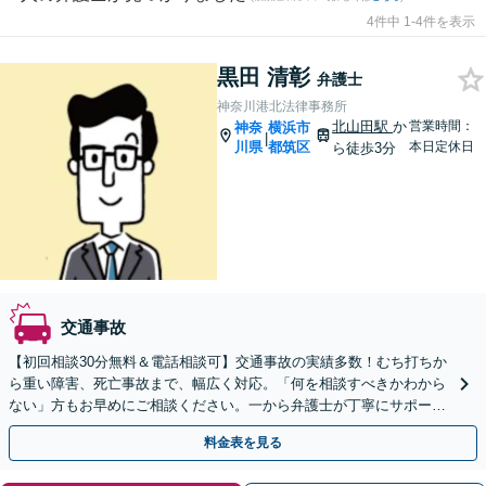
4件中 1-4件を表示
黒田 清彰
弁護士
神奈川港北法律事務所
北山田駅
か
営業時間：
神奈
横浜市
|
川県
都筑区
本日定休日
ら徒歩3分
交通事故
【初回相談30分無料＆電話相談可】交通事故の実績多数！むち打ちか
ら重い障害、死亡事故まで、幅広く対応。「何を相談すべきかわから
ない」方もお早めにご相談ください。一から弁護士が丁寧にサポート
いたします【北山田駅3分】【土日祝相談可】
料金表を見る