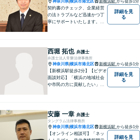
神奈川県
横浜市港北区
新横浜駅
から徒歩1分
|
在籍】
契約書のチェック、企業経営
詳細を見
の法トラブルなど迅速かつ丁
る
寧にサポートいたします。ど
んな些細なお悩みでもまずは
ご相談ください！
西堀 拓也
弁護士
弁護士法人常磐法律事務所
神奈川県
横浜市港北区
新横浜駅
から徒歩1分
|
【新横浜駅徒歩2分】【ビデオ
詳細を見
面談対応】「横浜の地域社会
る
や市民の方に貢献したい」を
モットーに、すべてのご相談
者様に寄り添います。少しで
もご相談者様の人生のサポー
トができるよう全力を尽くし
安藤 一章
弁護士
ます。事務所一丸となって法
タングラム法律事務所
律トラブルの解決を目指しま
神奈川県
横浜市港北区
新横浜駅
から徒歩1分
|
す。
【オンライン相談可】「ネッ
詳細を見