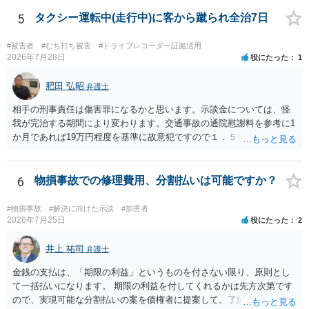
5
タクシー運転中(走行中)に客から蹴られ全治7日
#被害者
#むち打ち被害
#ドライブレコーダー証拠活用
2026年7月28日
役にたった
1
肥田 弘昭
弁護士
相手の刑事責任は傷害罪になるかと思います。示談金については、怪
我が完治する期間により変わります。交通事故の通院慰謝料を参考に1
か月であれば19万円程度を基準に故意犯ですので１．５倍か2倍程度す
る金額が相場かと思います。完治の期間が延びればその分慰謝料額も
上がるかと思います。ご参考にしてください。
6
物損事故での修理費用、分割払いは可能ですか？
#物損事故
#解決に向けた示談
#加害者
2026年7月25日
役にたった
2
井上 祐司
弁護士
金銭の支払は、「期限の利益」というものを付さない限り、原則とし
て一括払いになります。 期限の利益を付してくれるかは先方次第です
ので、実現可能な分割払いの案を債権者に提案して、了解してもらえ