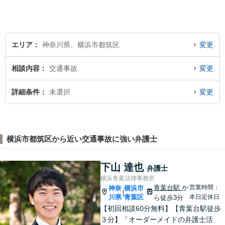
エリア
神奈川県、横浜市都筑区
変更
相談内容
交通事故
変更
詳細条件
未選択
変更
横浜市都筑区から近い交通事故に強い弁護士
下山 達也
弁護士
横浜青葉法律事務所
青葉台駅
か
営業時間：
神奈
横浜市
|
川県
青葉区
本日定休日
ら徒歩3分
【初回相談60分無料】【青葉台駅徒歩
３分】「オーダーメイドの弁護士活