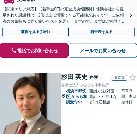
【関東エリア対応】【着手金0円の完全成功報酬制】保険会社から提
示された慰謝料は、2倍以上に増額できる可能性があります！ご依頼
者のお気持ちに寄り添いベストを尽くしますので、まずはご相談くだ
さい【初回面談30分無料】【弁護士特約利用で実質0円】
事例を見る(10件)
料金表を見る
電話でお問い合わせ
メールでお問い合わせ
杉田 英史
弁護士
東京都
弁護士法人みなと法律事務所
営業時
横浜市都筑
面談方法(対面・
区
からも相
電話・ビデオな
間：本日
談受付中
ど)は応相談
定休日