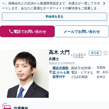
へ。保険会社との交渉から後遺障害認定まで、弁護士が一貫してサポ
ートします。あなたに最適なオーダーメイドの解決策をご提案しま
す。まずはご相談ください。
料金表を見る
電話でお問い合わせ
メールでお問い合わせ
高木 大門
東京都
インタビュ
ーを見る
弁護士
葛飾総合法律事務所
営業時
横浜市都筑
面談方法(対面・
区
からも相
電話・ビデオな
間：本日
談受付中
ど)は応相談
定休日
交通事故