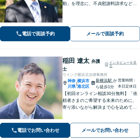
動」を理念に、不貞慰謝料請求などの
離婚問題をはじめ、私生活で生じるさ
まざまな悩みに寄り添います！一人ひ
とりに最適な解決策をご提案。借金・
債務整理は何度でも相談無料【夜間・
電話で面談予約
メールで面談予約
土日相談可】
稲田 遼太
弁護
インタビューを見
る
士
ウイング横浜北法律事務所
新横浜駅
か
営業時間：
神奈
横浜市
|
川県
港北区
本日定休日
ら徒歩1分
【初回オンライン相談30分無料】「依
頼者さまのご希望する未来のために、
寄り添いながら解決まで心を込めて対
応します」不動産契約や売買、家賃滞
納など不動産トラブル／離婚協議や調
停など離婚問題／相続・遺言も対応
電話でお問い合わせ
メールでお問い合わせ
【新横浜1分】