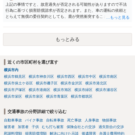
上記の事情ですと、故意過失が否定される可能性がありますので不法
行為に基づく損害賠償請求が否定されます。また、車の運転の依頼と
とらえて無償の委任契約としても、鹿が突然衝突することは予見がで
きませんので善管注意義務違反は否定され債務不履行に基づく損害賠
償請求も成立しない可能性があります。以上の理由から支払義務は否
定される可能性が高いです。ご参考にしてください。
もっとみる
近くの市区町村を選び直す
横浜市内
横浜市鶴見区
横浜市神奈川区
横浜市西区
横浜市中区
横浜市南区
横浜市保土ケ谷区
横浜市磯子区
横浜市金沢区
横浜市港北区
横浜市戸塚区
横浜市港南区
横浜市旭区
横浜市緑区
横浜市瀬谷区
横浜市栄区
横浜市泉区
横浜市青葉区
横浜市都筑区
交通事故の分野詳細で絞り込む
自動車事故
バイク事故
自転車事故
死亡事故
人身事故
物損事故
被害者
加害者
子供
むち打ち被害
保険会社との交渉
過失割合の交渉
慰謝料増額
損害賠償増額
解決に向けた示談
後遺障害
弁護士費用特約