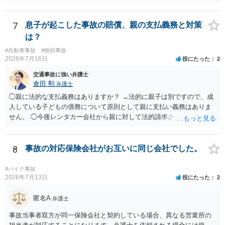
れば分割払いは可能です。
7
息子が起こした事故の賠償、親の支払義務と対策
は？
#自動車事故
#物損事故
2026年7月16日
役にたった
2
交通事故に強い弁護士
倉田 勲
弁護士
◯親に法的な支払義務はありますか？ →法的に親子は別ですので、成
人している子どもの債務について原則として親に支払い義務はありま
せん。 ◯今後レンタカー会社から親に対して法的請求される可能性は
ありますか？ →原則として支払い義務がない以上請求される可能性は
低いでしょう。 ◯親である私は今後どう対応すべきでしょうか？ →債
権者に対してご自身は支払いを拒み、請求するのであれば本人に対し
8
事故の対応保険会社がお互いに同じ会社でした。
て請求するよう言う程度かと思います。
#バイク事故
2026年7月13日
役にたった
2
匿名A
弁護士
事故当事者双方が同一保険会社と契約している場合、異なる営業所の