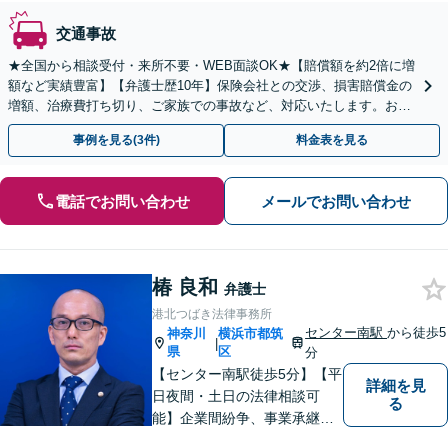
交通事故
★全国から相談受付・来所不要・WEB面談OK★【賠償額を約2倍に増
額など実績豊富】【弁護士歴10年】保険会社との交渉、損害賠償金の
増額、治療費打ち切り、ご家族での事故など、対応いたします。お早
めにご相談ください【初回相談・着手金無料】
事例を見る(3件)
料金表を見る
電話でお問い合わせ
メールでお問い合わせ
椿 良和
弁護士
港北つばき法律事務所
センター南駅
から徒歩5
神奈川
横浜市都筑
|
県
区
分
【センター南駅徒歩5分】【平
詳細を見
日夜間・土日の法律相談可
る
能】企業間紛争、事業承継・
後継者問題その他の企業法務