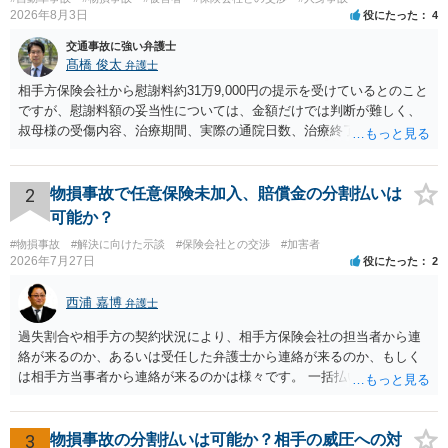
2026年8月3日
役にたった
4
交通事故に強い弁護士
髙橋 俊太
弁護士
相手方保険会社から慰謝料約31万9,000円の提示を受けているとのこと
ですが、慰謝料額の妥当性については、金額だけでは判断が難しく、
叔母様の受傷内容、治療期間、実際の通院日数、治療終了の経緯、後
遺症の有無、相手方保険会社から提示されている示談内容の内訳等を
確認する必要があります。保険会社から提示される慰謝料額について
は、弁護士が介入することにより増額を検討できる場合がありますの
2
物損事故で任意保険未加入、賠償金の分割払いは
で、以下の資料・情報を準備した上で、弁護士に個別に相談すること
可能か？
をお勧めいたします。 ・相手方保険会社から届いている示談金額の提
#物損事故
#解決に向けた示談
#保険会社との交渉
#加害者
示書類 ・叔母様の診断名、けがの内容 ・治療開始日及び治療終了日
2026年7月27日
役にたった
2
・入院の有無、通院回数 ・現在も症状が残っているか ・叔母様ご本人
やご家族等が加入している保険に、今回の事故で利用できる弁護士費
西浦 嘉博
弁護士
用特約が付帯しているか なお、被害者は叔母様ご本人となりますの
で、弁護士が受任する場合には、叔母様ご本人の依頼意思等を確認す
過失割合や相手方の契約状況により、相手方保険会社の担当者から連
る必要があります。日本語での十分な意思疎通が難しいとのことです
絡が来るのか、あるいは受任した弁護士から連絡が来るのか、もしく
ので、そのあたりのご事情も踏まえて、依頼意思の確認方法等を検討
は相手方当事者から連絡が来るのかは様々です。 一括払いや分割払い
する必要があると思われます。
は、和解交渉の際の条件となります。 相手方が相談者さんの損害賠償
金の支払いにつき、分割払いに合意すれば、和解は可能です。 他方で
合意しなければ和解できないことになります。 今後の見通しを知る為
3
物損事故の分割払いは可能か？相手の威圧への対