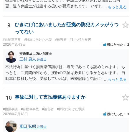
担当者が対応することになります。弁護士を依頼される場合には尚
更、違う弁護士が担当する扱いが徹底されます。 いずれにしても、交
渉それ自体は別異の保険会社が動く場合と変わらず進んでいきます。
9
ひきにげにあいましたが証拠の防犯カメラがうつ
ってない
#自動車事故
#解決に向けた示談
#被害者
#むち打ち被害
2026年8月3日
役にたった
2
交通事故に強い弁護士
三村 勇人
弁護士
不法行為に基づく損害賠償請求は、過失であっても認められます。 も
っとも、ご質問内容から、接触の立証は必要になるかと思います。 自
動車に接触した後、受診していれば、医療記録も立証に使えるかと思
います。 いずれにせよ、多角的に検討する必要がありますので、弁護
士にご相談ください。
10
事故に対して支払義務ありますか
#物損事故
#自動車事故
#被害者
#解決に向けた示談
2026年7月18日
役にたった
3
肥田 弘昭
弁護士