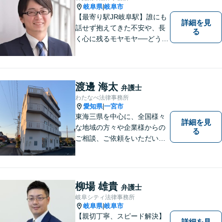
を解決してきました。
岐阜県
岐阜市
|
【最寄り駅JR岐阜駅】誰にも
詳細を見
話せず抱えてきた不安や、長
る
く心に残るモヤモヤ──どうぞ
安心してお聞かせください。
あなたの想いに丁寧に寄り添
いながら、これからの一歩を
一緒に見つけていきます。
渡邊 海太
弁護士
【丁寧なヒアリング】【地域
わたなべ法律事務所
密着型の法律事務所】
愛知県
一宮市
|
東海三県を中心に、全国様々
詳細を見
な地域の方々や企業様からの
る
ご相談、ご依頼をいただいて
おります。完全個室の相談
室、駐車場完備でお待ちして
おります。
柳場 雄貴
弁護士
岐阜シティ法律事務所
岐阜県
岐阜市
|
【親切丁寧、スピード解決】
詳細を見