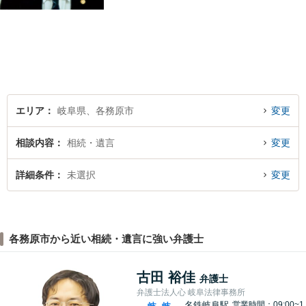
丁寧に聞くこと・お客様が疑
問を抱えたままにならないよ
う分かりやすく丁寧に説明す
ることを心がけています。
エリア
岐阜県、各務原市
変更
相談内容
相続・遺言
変更
詳細条件
未選択
変更
各務原市から近い相続・遺言に強い弁護士
古田 裕佳
弁護士
弁護士法人心 岐阜法律事務所
名鉄岐阜駅
営業時間：09:00~1