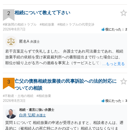
いるとはいえ、相当高額という印象です。私のところではその4分の1
です。 ただ、弁護士に払う手数料とは別に戸籍の用意に一定の実費が
かかることになりますので、その費用も支払うべきものとして頭に置
2
相続について教えて下さい
いておいてください。 話を元に戻して、弁護士に対する手数料です
が、旦那様の収入や財産にもよりますが、法テラスに御連絡なさって
#家族間の相続トラブル
#相続放棄
#相続トラブルの代理交渉
弁護士との相談を予約して受任してもらうのが一番安上がりでしょ
2026年8月7日
役にたった
2
う。数万円でやってくれるはずです。 ただ、法テラスは予約が取りづ
らい（希望者が多く予約できてもしばらく先になる）ようですので、
匿名A
弁護士
比較的短い熟慮期間のことを考えると、来週早々すぐにでも御連絡す
若干言葉足らずで失礼しました。 弁護士であれ司法書士であれ、相続
る方が良いでしょう。 もし法テラスが御利用になれない、あるいは時
放棄手続の依頼を受け家庭裁判所への書類提出まで行った場合には、
間がない等であれば、相続を取扱分野としている弁護士を適宜探し
順位が繰り上がる方への連絡を事実上（サービスとして）行うことは
（WEB等で）、問い合わせてみることです。相続を扱う弁護士でも相
あります。その「連絡」だけを弁護士が業務としてお受けすることは
続放棄は比較的安価な手数料でのお仕事になるのであまり前向きに受
できない、という意味でした。
けてくれないところもあるようです。 複数の法律事務所に聞いて（相
3
亡父の債務相続放棄後の民事訴訟への法的対応に
見積もりをとって）、一番安いところでやってもらうことに決めれ
ば、キューちゃんママさんの御希望をかなえることができるのではな
ついての相談
いでしょうか。 あるいは相続放棄であれば御自分でできなくもないと
#不動産・土地の相続
#相続放棄
は思います。その場合、かかるのは戸籍等の取得費用と印紙代だけと
2026年8月3日
役にたった
3
なります。家庭裁判所のサイトから用紙を取得すると共に必要な書類
相続・遺言に強い弁護士
を確認し、印紙と共に家庭裁判所に提出して相続放棄申述受理通知書
白井 弘昭
弁護士
を待つという流れになります。
質問１について 相続放棄の申述が受理されますと、相談者さんは、遡
及的に（被相続人の死亡時にさかのぼって）相続人ではなくなりま