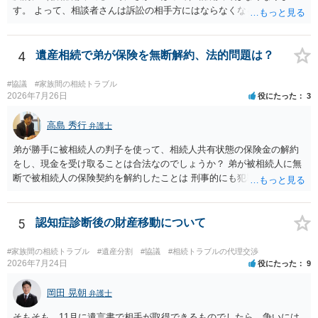
す。 よって、相談者さんは訴訟の相手方にはならなくなるので（明け
渡し請求の対象ではなくなるので）請求棄却となります。 相続放棄受
理証明を家庭裁判所で取得し、コピーを答弁書に添えて裁判所に提出
してください。 質問２について 請求棄却を求める答弁書を提出すれ
4
遺産相続で弟が保険を無断解約、法的問題は？
ば、第１回期日は出席する必要がありません。その日は差支え（用事
があり出席できない）との記載で十分です。 質問３について 弁護士で
#協議
#家族間の相続トラブル
はないので、ｍｉｎｔｓでの提出の必要は無いと思います。郵送（期
2026年7月26日
役にたった
3
限までに届けばよい）で十分です。 詳細は、書面記載の裁判所書記官
にお問い合わせください。 以上、ご参考まで。
高島 秀行
弁護士
弟が勝手に被相続人の判子を使って、相続人共有状態の保険金の解約
をし、現金を受け取ることは合法なのでしょうか？ 弟が被相続人に無
断で被相続人の保険契約を解約したことは 刑事的にも犯罪となる可能
性があり、民事的には無効だと思います。 保険会社で解約の際に提出
された書類のコピーを取得して、弁護士に面談で詳しい事情を話して
相談 されたら良いと思います。
5
認知症診断後の財産移動について
#家族間の相続トラブル
#遺産分割
#協議
#相続トラブルの代理交渉
2026年7月24日
役にたった
9
岡田 晃朝
弁護士
そもそも、11月に遺言書で相手が取得できるものでしたら、争いには