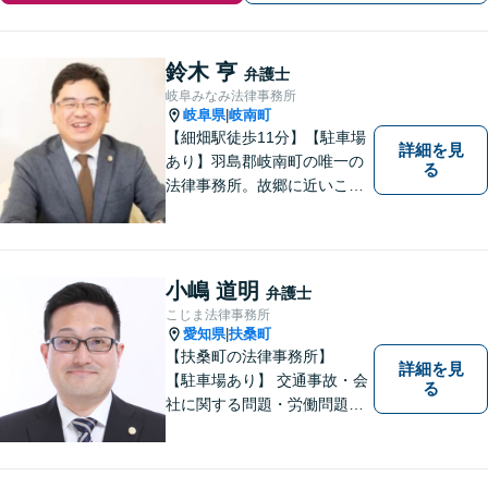
鈴木 亨
弁護士
岐阜みなみ法律事務所
岐阜県
岐南町
|
【細畑駅徒歩11分】【駐車場
詳細を見
あり】羽島郡岐南町の唯一の
る
法律事務所。故郷に近いこの
町で、お困りの方の未来を明
るいものにすべく、誠心誠意
弁護をいたします。依頼者と
弁護士という垣根を超えて、
小嶋 道明
弁護士
良きパートナーとして貢献し
こじま法律事務所
ます。【会社勤務経験あり】
愛知県
扶桑町
|
【扶桑町の法律事務所】
詳細を見
【駐車場あり】 交通事故・会
る
社に関する問題・労働問題・
離婚・相続・刑事事件に力を
入れています。