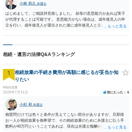
小林 和久
弁護士
はじめまして。ご相談拝見致しました。 叔母の意思能力があれば実子
が代理することは可能です。 意思能力がない場合は、成年後見人の申
立を行い、成年後見人が選任された後に成年後見人と遺産分割協議を
進めることになるでしょう。
相続・遺言の法律Q&Aランキング
1
相続放棄の手続き費用が高額に感じるが妥当か知
りたい
#相続放棄
2026年7月31日
役にたった
6
小杉 和
弁護士
御質問だけでは色々と条件が見えてこない部分がありますが、旦那様
お一人が相続放棄を御希望で、その相続放棄のために弁護士に払う手
数料が40万円ということであれば、現在は弁護士報酬が自由化されて