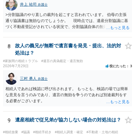
井上 祐司
弁護士
>分割協議のやり直しの裁判を起こすと言われています。 伯母の主張
通り協議書は無効なのでしょうか。 現時点では、遺産分割協議に基
づく不動産登記がされている状況で、分割協議自体の無効を裁判所が
認めたわけではないので、分割協議の効力に影響はありません。 先
方の訴訟の主張及び立証次第ですが、 ・御祖母様の認知能力に関する
医師の意見書、筆跡鑑定 が提出されればその効力が否定される可能性
8
故人の義兄が無断で遺言書を発見・提出、法的対
はありますが、 ・伯母様自身が分割協議に加わっていること ・御祖母
処法は？
様の意に反する遺産分割協議を行う実益が誰にあったかの立証が困難
#家族間の相続トラブル
#遺言の真偽鑑定・遺言無効
であること からすると、実際に遺産分割協議の効力が否定される可能
2026年7月29日
役にたった
3
性はそれほど高くない（立証のハードルは非常に高い）ということが
言えると思います。
三村 勇人
弁護士
相続人であれば検認に呼び出されます。 もっとも、検認の場では簡単
な意見を言うのみであり、遺言の無効を争うのであれば別途裁判をす
る必要がございます。
9
遺産相続で従兄弟が協力しない場合の対処法は？
#相続放棄
#協議
#相続手続き
#相続人調査・確定
#不動産・土地の相続