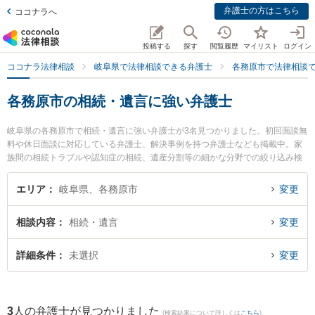
弁護士の方はこちら
ココナラへ
投稿する
探す
閲覧履歴
マイリスト
ログイン
ココナラ法律相談
岐阜県で法律相談できる弁護士
各務原市で法律相談
各務原市の相続・遺言に強い弁護士
岐阜県の各務原市で相続・遺言に強い弁護士が3名見つかりました。初回面談無
料や休日面談に対応している弁護士、解決事例を持つ弁護士なども掲載中。家
族間の相続トラブルや認知症の相続、遺産分割等の細かな分野での絞り込み検
索もでき便利です。特に清流のまち法律事務所の小林 和久弁護士や中村将成法
律事務所の中村 将成弁護士、花光総合法律事務所の花光 勇亮弁護士のプロフィ
エリア
岐阜県、各務原市
変更
ール情報や弁護士費用、強みなどが注目されています。『各務原市で土日や夜
間に発生した相続・遺言のトラブルを今すぐに弁護士に相談したい』『相続・
相談内容
相続・遺言
変更
遺言のトラブル解決の実績豊富な近くの弁護士を検索したい』『初回相談無料
で相続・遺言を法律相談できる各務原市内の弁護士に相談予約したい』などで
お困りの相談者さんにおすすめです。
詳細条件
未選択
変更
3
人の弁護士が見つかりました
(検索結果について詳しくは
こちら
)