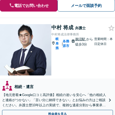
電話でお問い合わせ
メールで面談予約
中村 将成
弁護士
中村将成法律事務所
岐
鵜沼駅
から
営業時間：本
各務
阜
|
日定休日
徒歩3分
原市
県
相続・遺言
【地元密着★Google口コミ高評価】相続の迷いを安心へ「他の相続人
と連絡がつかない」「言い分に納得できない」とお悩みの方はご相談
ください。弁護士歴10年以上の実績で、複雑な遺産分割から事業承継
まで幅広く対応【休日・夜間相談可｜駐車場あり】
料金表を見る