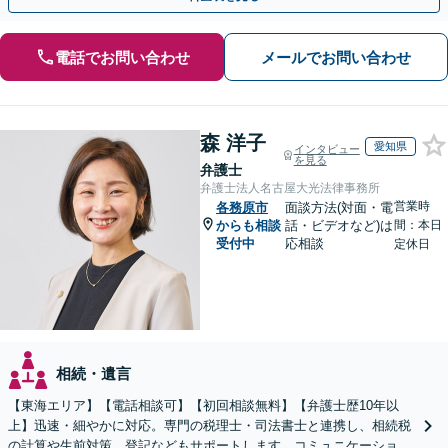
電話でお問い合わせ
メールでお問い合わせ
森 洋子
愛知県
インタビュー
を見る
弁護士
弁護士法人名古屋大光法律事務所
営業時
各務原市
面談方法(対面・電
からも相談
話・ビデオなど)は
間：本日
受付中
応相談
定休日
相続・遺言
【東海エリア】【電話相談可】【初回相談無料】【弁護士歴10年以
上】迅速・細やかに対応。専門の税理士・司法書士と連携し、相続税
の計算や生前対策、登記などもサポートします。コミュニケーション