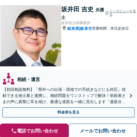
坂井田 吉史
弁護
インタビューを見
る
士
坂井田法律事務所
岐阜県
岐阜市
営業時間：本日定休日
|
相続・遺言
【初回相談無料】「県外への出張・現地での手続きなどにも対応」信
頼できる他士業と連携し、相続問題をワンストップで解決！依頼者さ
まの声に真摯に耳を傾け、最適な道筋を一緒に見出します「遺産分割
／寄与分／成年後見／遺留分／相続放棄／遺言書作成など」
料金表を見る
電話でお問い合わせ
メールでお問い合わせ