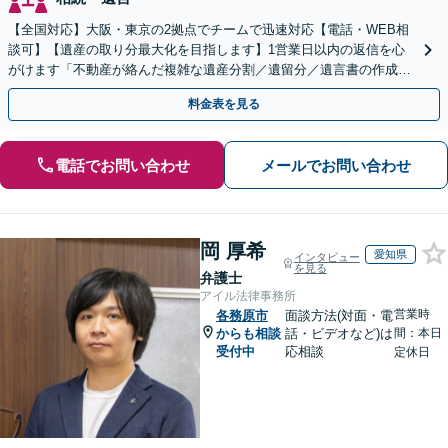
【全国対応】大阪・東京の2拠点でチームで迅速対応【電話・WEB相
談可】【遺産の取り分最大化を目指します】1営業日以内の返信を心
がけます「不動産が絡んだ複雑な遺産分割／遺留分／遺言書の作成・
執行／事業承継など、お任せください」【休日相談あり】
料金表を見る
電話でお問い合わせ
メールでお問い合わせ
岡 厚希
愛知県
インタビュー
を見る
弁護士
アイル法律事務所
営業時
各務原市
面談方法(対面・電
からも相談
話・ビデオなど)は
間：本日
受付中
応相談
定休日