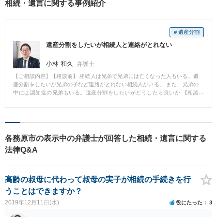
相続・遺言に関する事例紹介
# 遺産分割
遺産分割をしたいが相続人と連絡がとれない
小林 和久
弁護士
【ご相談内容】【相談前】 相続人は兄弟で兄弟には亡くなった人もいる。遺
産分割をしたいが兄弟の子など連絡がとれない相続人がいる。 また、兄弟の
中には認知症の兄弟もいる。遺産分割をしたいがどうしたら良いか 【相談
後】 相続人全員の住所を調べました。 調べたところ相続人の１人に認知症の
人がいたため、このままだと遺産分割ができないため、成年後見の申立を行
い、成年後見人が選ばれた後に遺産分割調停を行い、無事に遺産分割を終え
ることができました。 【先生のコメント】 相続人と音信不通で連絡がとれな
いことや相続人が高齢で認知症であることはよくあることです。 このような
各務原市の表示中の弁護士が回答した相続・遺言に関する
場合は遺産分割を行うために時間がかかるため早めに相談をして弁護士に依
法律Q&A
頼した方が良いでしょう。 特に建物がある場合は遺産分割が進まないことで
建物が劣化し価値が下がることや管理を続ける義務がある等負担があります
ので注意が必要です。
高齢の叔母に代わって叔母の実子が相続の手続きを行
うことはできますか？
2019年12月11日(水)
役にたった
3