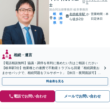
る
士
旭合同法律事務所 岐阜事務所
岐
岐
名鉄岐阜駅
か
営業時間：本
阜
阜
|
日定休日
ら徒歩2分
県
市
相続・遺言
【電話相談無料】協議・調停を有利に進めたい方はご相談ください
【岐阜駅3分】他業種との連携で不動産トラブルも回避「相続調査お
まかせパックで、相続問題をフルサポート」【休日・夜間面談可】
【電話相談・ビデオ面談あり】【完全個室対応】
料金表を見る
電話でお問い合わせ
メールでお問い合わせ