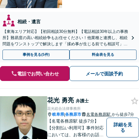
相続・遺言
【東海エリア対応】【初回相談30分無料】【電話相談30年以上の事務
所】難易度の高い相続紛争もお任せください！他業種と連携し、相続
問題をワンストップで解決します「揉め事が生じる前でも相談可」
【分割払い対応】【完全個室制】【休日夜間相談可】
事例を見る(5件)
料金表を見る
電話でお問い合わせ
メールで面談予約
花光 勇亮
弁護士
花光総合法律事務所
岐阜県
各務原市
名電各務原駅
から徒歩7分
|
【名電各務原駅 徒歩7分】
詳細を見
【分割払い利用可】事件対応
る
においては、お客様のお話を