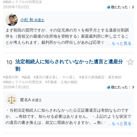
#相続トラブルの代理交渉
2026年7月22日
役にたった
2
小杉 和
弁護士
まず前段の質問ですが、その従兄弟の方々を相手方とする遺産分割調
停を（曾祖父の最後の住所地を管轄する）家庭裁判所に申し立てるこ
とが考えられます。裁判所からの呼出しがあれば応答する可能性がま
だあるのではないでしょうか。 後段の質問については、相続放棄は可
能と思われます。時間が思った以上にないので必要書類をてきぱきと
揃える必要があります。その点是非御注意ください。
10
法定相続人に知らされていなかった遺言と遺産分
割
#遺産分割
#協議
#遺言の書き直し・やり直し
#遺言の真偽鑑定・遺言無効
#相続トラブルの代理交渉
#不動産・土地の相続
2026年7月18日
役にたった
3
匿名A
弁護士
・当初法定相続人に知らされなかった公正証書遺言は有効なものです
か。 →有効です。知らせる必要はありません。 ・上記のような状況で
の遺言の書き換えは、叔父に瑕疵がありますか。→無いです。 ・分割
する場合の比率は、現状で、客観的に見てどの程度が妥当と考えられ
ますか。 →本人が自由に決められますので、どこが妥当とは言えない