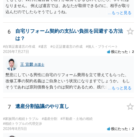
なりません。 例えば遺言では、あなたが取得できるのに、相手が取り
込んだのでしたらそうでしょうね。
6
自宅リフォーム契約の支払い負担を回避する方法
は？
#自筆証書遺言の作成
#遺言
#公正証書遺言の作成
#個人・プライベート
2026年7月27日
役にたった
2
王 宣麟
弁護士
懇意にしている男性に自宅のリフォーム費用を立て替えてもらった、
改修工事の契約名義はご自身という状況になりますでしょうか。 もし
そうであれば原則債務を負うのは契約であるため、残代金を捻出して
もらうよう約束した男性に支払いをお願いするしかないように思われ
ます。 入籍した場合でも、原則契約者が単独で全ての債務を負うこと
には変わりがありません。 なかなか対応に難しい案件であり、公開の
7
遺産分割協議のやり直し
場でアドバイスを行うのも限界があるように思われますので、資料等
を持参のうえ個別に弁護士に相談されることをお勧めします。
#家族間の相続トラブル
#遺産分割
#不動産・土地の相続
#相続トラブルの代理交渉
2026年8月5日
役にたった
2