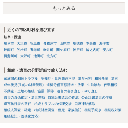
です。客観的な基準もありません。 ・できれば穏やかに、分割を拒否
もっとみる
することはできますか。 →分割を拒否するということは、遺産はいら
ないということでしょうか。遺言で、受取を指定されててもいらない
と拒否することはできます。理由を説明する必要はありません。
近くの市区町村を選び直す
岐阜・西濃
岐阜市
大垣市
羽島市
各務原市
山県市
瑞穂市
本巣市
海津市
岐南町
笠松町
養老町
垂井町
関ケ原町
神戸町
輪之内町
安八町
揖斐川町
大野町
池田町
北方町
相続・遺言の分野詳細で絞り込む
家族間の相続トラブル
認知症・意思疎通不能
遺産分割
相続放棄
遺言
成年後見(生前の財産管理)
遺留分侵害額請求・放棄
生前贈与
代襲相続
不動産・土地の相続
協議
調停
遺言の書き直し・やり直し
遺言の真偽鑑定・遺言無効
自筆証書遺言の作成
公正証書遺言の作成
遺言執行者の選任
相続トラブルの代理交渉
口座凍結解除
相続人調査・確定
相続財産調査・鑑定
家族信託
相続手続き
相続税対策
相続登記（義務化対応）