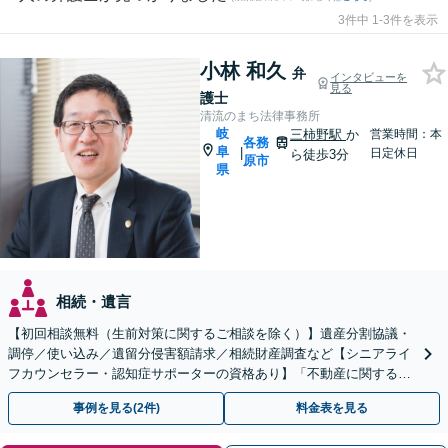
3件中 1-3件を表示
小林 和久
弁
インタビューを
見る
護士
清流のまち法律事務所
岐
三柿野駅
か
営業時間：本
各務
阜
|
日定休日
ら徒歩3分
原市
県
相続・遺言
【初回相談無料（生前対策に関するご相談を除く）】遺産分割協議・
調停／使い込み／遺留分侵害額請求／相続財産調査など【シニアライ
フカウンセラー・認知症サポーターの資格あり】「不動産に関する相
続もお任せください」【当日・夜間相談可（要相談）】
事例を見る(2件)
料金表を見る