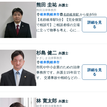
熊田 圭祐
弁護士
熊田法律事務所
岐阜県
岐阜市
名鉄岐阜駅
から徒歩5分
|
【名鉄岐阜駅5分】【完全個室
詳細を見
で相談可】ご相談者様の立場
る
に立って物事を考え、心に寄
り添って解決に導くことを大
切にしています。法律問題は
お早めの相談が納得のいく解
決への第一歩です。小さな問
杉島 健二
弁護士
題から大きな問題まで、お気
すぎしま法律事務所
軽にご相談ください。
岐阜県
岐阜市
|
市民や中小企業のための法律
詳細を見
事務所です。弁護士15年目で
る
す。 交通事故や相続などの相
談料は、初回無料です。 交通
事故などの民事事件や、相続
などの家事事件を解決してき
ました。特に交通事故では多
林 寛太郎
弁護士
くの後遺障害事故や死亡事故
林寛太郎法律事務所