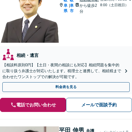
岐
岐
8:00（土日祝日）
阜
阜
から徒歩2
|
県
市
分
相続・遺言
【相談料原則0円】【土日・夜間の相談にも対応】相続問題を集中的
に取り扱う弁護士が対応いたします。税理士と連携して、相続税まで
合わせたワンストップでの解決が可能です。
料金表を見る
電話でお問い合わせ
メールで面談予約
平田 伸男
弁護
インタビューを見