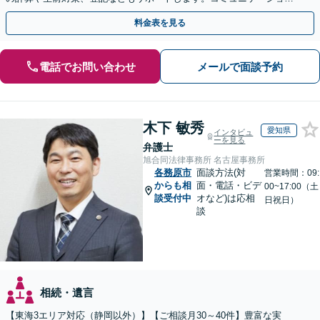
を大事にし、より納得できる解決を目指します。
料金表を見る
電話でお問い合わせ
メールで面談予約
木下 敏秀
愛知県
インタビュ
ーを見る
弁護士
旭合同法律事務所 名古屋事務所
各務原市
面談方法(対
営業時間：09:
からも相
面・電話・ビデ
00~17:00（土
談受付中
オなど)は応相
日祝日）
談
相続・遺言
【東海3エリア対応（静岡以外）】【ご相談月30～40件】豊富な実