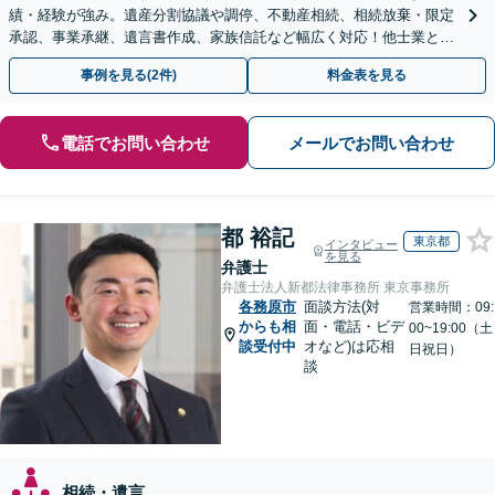
績・経験が強み。遺産分割協議や調停、不動産相続、相続放棄・限定
承認、事業承継、遺言書作成、家族信託など幅広く対応！他士業と連
携して円滑な問題解決を目指します。【初回面談無料】
事例を見る(2件)
料金表を見る
電話でお問い合わせ
メールでお問い合わせ
都 裕記
東京都
インタビュー
を見る
弁護士
弁護士法人新都法律事務所 東京事務所
各務原市
面談方法(対
営業時間：09:
からも相
面・電話・ビデ
00~19:00（土
談受付中
オなど)は応相
日祝日）
談
相続・遺言