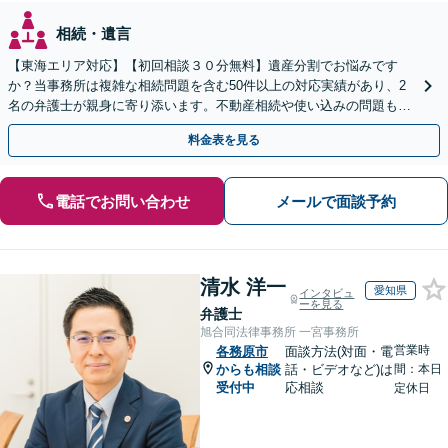
相続・遺言
【東海エリア対応】【初回相談３０分無料】遺産分割でお悩みです
か？当事務所は複雑な相続問題を含む50件以上の対応実績があり、2
名の弁護士が親身に寄り添います。不動産相続や使い込みの問題も分
かりやすく解説。WEB相談可能。LINE予約受付中
料金表を見る
電話でお問い合わせ
メールで面談予約
清水 洋一
愛知県
インタビュ
ーを見る
弁護士
旭合同法律事務所 一宮事務所
営業時
各務原市
面談方法(対面・電
からも相談
話・ビデオなど)は
間：本日
受付中
応相談
定休日