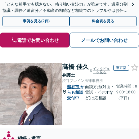
「どんな相手でも臆さない、粘り強い交渉力」が強みです。遺産分割
協議・調停／遺留分／不動産の相続など相続でのトラブルやはお任せ
ください。遺言書や生前贈与など生前対策にも注力
事例を見る(2件)
料金表を見る
電話でお問い合わせ
メールでお問い合わせ
髙橋 佳久
東京都
インタビュ
ーを見る
弁護士
渋谷ブレイン法律事務所
営業時間：0
越谷市
か
面談方法(対面・
らも相談
電話・ビデオな
9:00~18:00
受付中
ど)は応相談
（平日）
相続・遺言