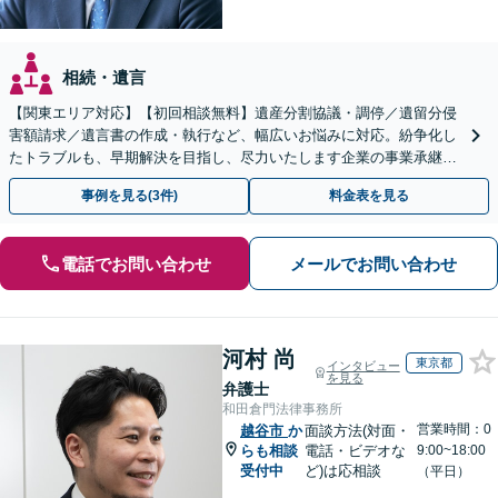
相続・遺言
【関東エリア対応】【初回相談無料】遺産分割協議・調停／遺留分侵
害額請求／遺言書の作成・執行など、幅広いお悩みに対応。紛争化し
たトラブルも、早期解決を目指し、尽力いたします企業の事業承継の
お悩みもご相談ください【夜間・休日面談】【電話相談可】
事例を見る(3件)
料金表を見る
電話でお問い合わせ
メールでお問い合わせ
河村 尚
東京都
インタビュー
を見る
弁護士
和田倉門法律事務所
営業時間：0
越谷市
か
面談方法(対面・
らも相談
電話・ビデオな
9:00~18:00
受付中
ど)は応相談
（平日）