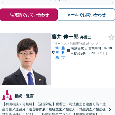
電話でお問い合わせ
メールでお問い合わせ
藤井 伸一郎
弁護士
ベリーベスト法律事務所 越谷オフィス
埼
越
南越谷駅
か
営業時間：09:30~
玉
谷
|
21:00（平日）
ら徒歩2分
県
市
相続・遺言
【初回相談60分無料】【全国対応】税理士・司法書士と連携可能！遺
産分割／遺留分／遺言書作成／相続放棄／相続人・財産調査／相続税
対策等お任せください。【明瞭な料金プラン】【解決実績豊富】【電