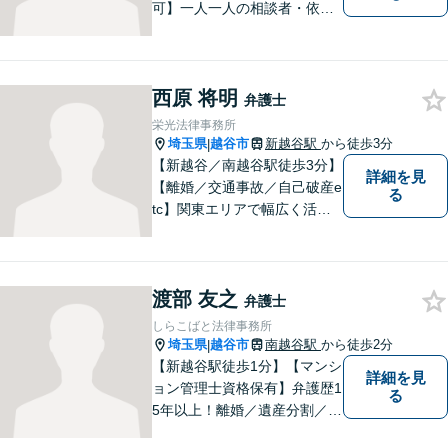
可】一人一人の相談者・依頼
者に真摯に向き合うことを大
切にしています。相談にお越
しくださった方々のお悩みを
西原 将明
適切かつ速やかに解決いたし
弁護士
ます。 お気軽にご相談くださ
栄光法律事務所
い。
埼玉県
越谷市
新越谷駅
から徒歩3分
|
【新越谷／南越谷駅徒歩3分】
詳細を見
【離婚／交通事故／自己破産e
る
tc】関東エリアで幅広く活躍
する弁護士。依頼者様に寄り
添い、納得のいく解決を目指
します。完全個室／バリアフ
渡部 友之
リーで安心して相談いただけ
弁護士
ます。お気軽にご相談くださ
しらこばと法律事務所
い。
埼玉県
越谷市
南越谷駅
から徒歩2分
|
【新越谷駅徒歩1分】【マンシ
詳細を見
ョン管理士資格保有】弁護歴1
る
5年以上！離婚／遺産分割／刑
事事件で多数の実績あり！一