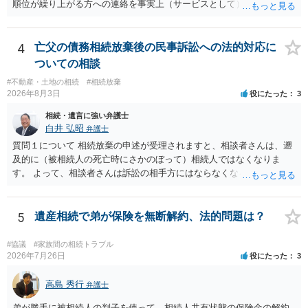
順位が繰り上がる方への連絡を事実上（サービスとして）行うことは
あります。その「連絡」だけを弁護士が業務としてお受けすることは
できない、という意味でした。
4
亡父の債務相続放棄後の民事訴訟への法的対応に
ついての相談
#不動産・土地の相続
#相続放棄
2026年8月3日
役にたった
3
相続・遺言に強い弁護士
白井 弘昭
弁護士
質問１について 相続放棄の申述が受理されますと、相談者さんは、遡
及的に（被相続人の死亡時にさかのぼって）相続人ではなくなりま
す。 よって、相談者さんは訴訟の相手方にはならなくなるので（明け
渡し請求の対象ではなくなるので）請求棄却となります。 相続放棄受
理証明を家庭裁判所で取得し、コピーを答弁書に添えて裁判所に提出
してください。 質問２について 請求棄却を求める答弁書を提出すれ
5
遺産相続で弟が保険を無断解約、法的問題は？
ば、第１回期日は出席する必要がありません。その日は差支え（用事
があり出席できない）との記載で十分です。 質問３について 弁護士で
#協議
#家族間の相続トラブル
はないので、ｍｉｎｔｓでの提出の必要は無いと思います。郵送（期
2026年7月26日
役にたった
3
限までに届けばよい）で十分です。 詳細は、書面記載の裁判所書記官
にお問い合わせください。 以上、ご参考まで。
高島 秀行
弁護士
弟が勝手に被相続人の判子を使って、相続人共有状態の保険金の解約