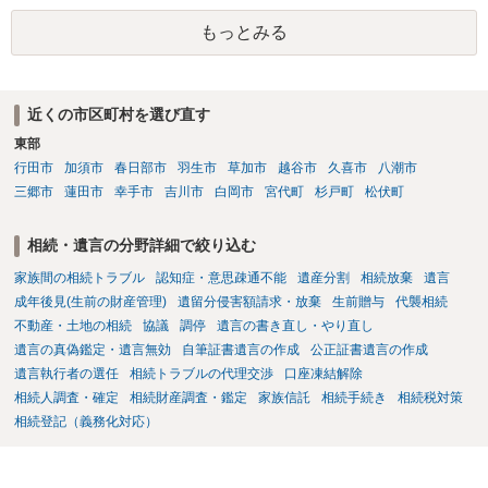
です。客観的な基準もありません。 ・できれば穏やかに、分割を拒否
もっとみる
することはできますか。 →分割を拒否するということは、遺産はいら
ないということでしょうか。遺言で、受取を指定されててもいらない
と拒否することはできます。理由を説明する必要はありません。
近くの市区町村を選び直す
東部
行田市
加須市
春日部市
羽生市
草加市
越谷市
久喜市
八潮市
三郷市
蓮田市
幸手市
吉川市
白岡市
宮代町
杉戸町
松伏町
相続・遺言の分野詳細で絞り込む
家族間の相続トラブル
認知症・意思疎通不能
遺産分割
相続放棄
遺言
成年後見(生前の財産管理)
遺留分侵害額請求・放棄
生前贈与
代襲相続
不動産・土地の相続
協議
調停
遺言の書き直し・やり直し
遺言の真偽鑑定・遺言無効
自筆証書遺言の作成
公正証書遺言の作成
遺言執行者の選任
相続トラブルの代理交渉
口座凍結解除
相続人調査・確定
相続財産調査・鑑定
家族信託
相続手続き
相続税対策
相続登記（義務化対応）