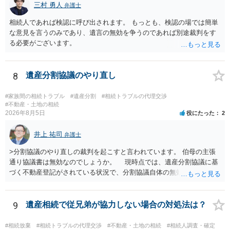
三村 勇人
弁護士
相続人であれば検認に呼び出されます。 もっとも、検認の場では簡単
な意見を言うのみであり、遺言の無効を争うのであれば別途裁判をす
る必要がございます。
8
遺産分割協議のやり直し
#家族間の相続トラブル
#遺産分割
#相続トラブルの代理交渉
#不動産・土地の相続
2026年8月5日
役にたった
2
井上 祐司
弁護士
>分割協議のやり直しの裁判を起こすと言われています。 伯母の主張
通り協議書は無効なのでしょうか。 現時点では、遺産分割協議に基
づく不動産登記がされている状況で、分割協議自体の無効を裁判所が
認めたわけではないので、分割協議の効力に影響はありません。 先
方の訴訟の主張及び立証次第ですが、 ・御祖母様の認知能力に関する
医師の意見書、筆跡鑑定 が提出されればその効力が否定される可能性
9
遺産相続で従兄弟が協力しない場合の対処法は？
はありますが、 ・伯母様自身が分割協議に加わっていること ・御祖母
様の意に反する遺産分割協議を行う実益が誰にあったかの立証が困難
#相続放棄
#相続トラブルの代理交渉
#不動産・土地の相続
#相続人調査・確定