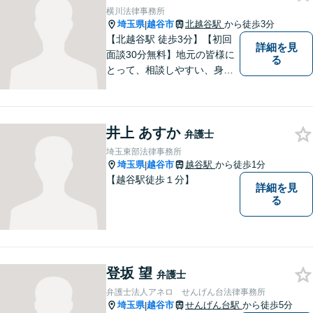
ください。
横川法律事務所
埼玉県
越谷市
北越谷駅
から徒歩3分
|
【北越谷駅 徒歩3分】【初回
詳細を見
面談30分無料】地元の皆様に
る
とって、相談しやすい、身近
な法律事務所を目指しており
ます。法律問題でお悩みの
方、弁護士にこんなこと相談
井上 あすか
してよいのかと迷っている
弁護士
方、ぜひ一度ご相談くださ
埼玉東部法律事務所
い。
埼玉県
越谷市
越谷駅
から徒歩1分
|
【越谷駅徒歩１分】
詳細を見
る
登坂 望
弁護士
弁護士法人アネロ せんげん台法律事務所
埼玉県
越谷市
せんげん台駅
から徒歩5分
|