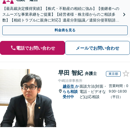
【最高裁決定獲得実績】【株式・不動産の相続に強み】【後継者への
スムーズな事業承継をご提案】【経営者様・株主様からのご相談多
数】【相続トラブルに親身に対応】遺産分割協議／遺留分侵害額請求
／遺言書作成も丁寧に対応【40分相談無料】【渋谷駅3分】
料金表を見る
電話でお問い合わせ
メールでお問い合わせ
早田 智紀
弁護士
東京都
中嶋法律事務所
営業時間：0
越谷市
か
面談方法(対面・
らも相談
電話・ビデオな
9:00~18:00
受付中
ど)は応相談
（平日）