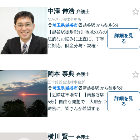
中澤 伸浩
弁護士
なかざわ法律事務所
埼玉県
越谷市
越谷駅
から徒歩6分
|
【越谷駅徒歩6分】地域の方の
詳細を見
法的なお悩みに正直に、丁寧
る
に対応。財産分与・親権・養
育費・不倫/不貞の慰謝料・個
人/会社/事業の借金・交通事故
の慰謝料/損賠賠償請求など身
岡本 泰典
近なお困りごとはお気軽にご
弁護士
相談ください。
五十鈴総合法律事務所
埼玉県
越谷市
新越谷駅
から徒歩5分
|
【近隣駐車場有】【南越谷駅
詳細を見
5分】自由な発想で、大胆かつ
る
緻密に、皆さんが希望する結
果に向けた、解決への道筋を
立てます。事件は病気と同じ
で、放置するほど解決が難し
横川 賢一
くなります。 お早めにご相談
弁護士