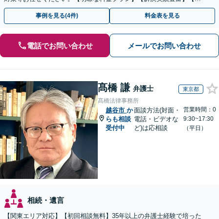
話相談可】
事例を見る(4件)
料金表を見る
電話でお問い合わせ
メールでお問い合わせ
髙橋 謙
弁護士
東京都
髙橋法律事務所
営業時間：0
越谷市
か
面談方法(対面・
らも相談
電話・ビデオな
9:30~17:30
受付中
ど)は応相談
（平日）
相続・遺言
【関東エリア対応】【初回相談無料】35年以上の弁護士経験で培った