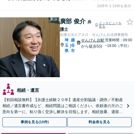
16件中 1-16件を表示
廣部 俊介
弁
インタビューを
見る
護士
弁護士法人アネロ せんげん台法律事務所
埼
越
せんげん台駅
営業時間：09:00
玉
谷
|
~18:00（平日）
から徒歩5分
県
市
相続・遺言
【初回相談無料】【弁護士経験２０年】遺産分割協議・調停／不動産
相続／遺言書作成など、相続問題はご相談ください。依頼者の方のご
意向を第一に、粘り強く交渉し解決を目指します。相続放棄、遺留分
侵害額請求もお任せください【せんげん台駅5分】
事例を見る(10件)
料金表を見る