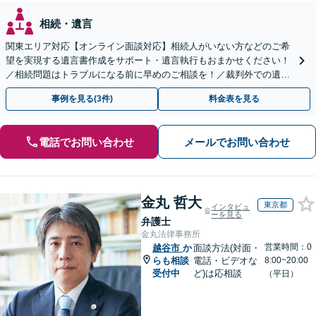
相続・遺言
関東エリア対応【オンライン面談対応】相続人がいない方などのご希
望を実現する遺言書作成をサポート・遺言執行もおまかせください！
／相続問題はトラブルになる前に早めのご相談を！／裁判外での遺産
分割協議の経験多数【完全個室】
事例を見る(3件)
料金表を見る
電話でお問い合わせ
メールでお問い合わせ
金丸 哲大
東京都
インタビュ
ーを見る
弁護士
金丸法律事務所
営業時間：0
越谷市
か
面談方法(対面・
らも相談
電話・ビデオな
8:00~20:00
受付中
ど)は応相談
（平日）