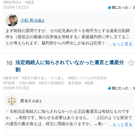
であること からすると、実際に遺産分割協議の効力が否定される可能
#相続手続き
#協議
2026年7月22日
役にたった
2
性はそれほど高くない（立証のハードルは非常に高い）ということが
言えると思います。
小杉 和
弁護士
まず前段の質問ですが、その従兄弟の方々を相手方とする遺産分割調
停を（曾祖父の最後の住所地を管轄する）家庭裁判所に申し立てるこ
とが考えられます。裁判所からの呼出しがあれば応答する可能性がま
だあるのではないでしょうか。 後段の質問については、相続放棄は可
能と思われます。時間が思った以上にないので必要書類をてきぱきと
揃える必要があります。その点是非御注意ください。
10
法定相続人に知らされていなかった遺言と遺産分
割
#遺産分割
#遺言の書き直し・やり直し
#相続トラブルの代理交渉
#不動産・土地の相続
#遺言の真偽鑑定・遺言無効
#協議
2026年7月18日
役にたった
3
匿名A
弁護士
・当初法定相続人に知らされなかった公正証書遺言は有効なものです
か。 →有効です。知らせる必要はありません。 ・上記のような状況で
の遺言の書き換えは、叔父に瑕疵がありますか。→無いです。 ・分割
する場合の比率は、現状で、客観的に見てどの程度が妥当と考えられ
ますか。 →本人が自由に決められますので、どこが妥当とは言えない