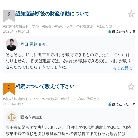
いるとはいえ、相当高額という印象です。私のところではその4分の1
ます。」 「寄与分とは、共同相続人の中に、被相続人の事業に貢献するなど
して、被相続人の財産の維持や増加に特別の貢献した場合に、この寄与を遺
です。 ただ、弁護士に払う手数料とは別に戸籍の用意に一定の実費が
産分割において考慮し、修正を加える制度です。この場合、まず、被相続人
かかることになりますので、その費用も支払うべきものとして頭に置
2
認知症診断後の財産移動について
が相続開始の時にもっていた財産の価額から、寄与分を控除したものを相続
いておいてください。 話を元に戻して、弁護士に対する手数料です
財産とみなします。そして、寄与分がある者の相続分は、相続分に寄与分を
が、旦那様の収入や財産にもよりますが、法テラスに御連絡なさって
#家族間の相続トラブル
加えた額とします。」と説明しました。 Bさんは「私たちが受けた援助が特
#協議
#相続トラブルの代理交渉
#遺産分割
弁護士との相談を予約して受任してもらうのが一番安上がりでしょ
2026年7月24日
別受益に該当するとしても、兄の寄与分ってそんなに簡単に認められるので
役にたった
9
すか？」と質問しました。 弁護士は、「どのように寄与したのかという態様
う。数万円でやってくれるはずです。 ただ、法テラスは予約が取りづ
にもよりますが、寄与分といえるためには、①寄与行為の存在によって、被
らい（希望者が多く予約できてもしばらく先になる）ようですので、
岡田 晃朝
弁護士
相続人の財産の維持又は増加があること、②寄与行為が『特別の』寄与とい
比較的短い熟慮期間のことを考えると、来週早々すぐにでも御連絡す
えることが必要です。 お兄さんは、事業に貢献してきてはいるもので①寄与
そもそも、11月に遺言書で相手が取得できるものでしたら、争いには
る方が良いでしょう。 もし法テラスが御利用になれない、あるいは時
行為の存在はあるかもしれませんが、代表取締役として正当な対価をこれま
なりません。 例えば遺言では、あなたが取得できるのに、相手が取り
間がない等であれば、相続を取扱分野としている弁護士を適宜探し
で得ているのですから、②『特別の』寄与であるとはいえず、現時点で分か
込んだのでしたらそうでしょうね。
（WEB等で）、問い合わせてみることです。相続を扱う弁護士でも相
っている内容からすれば、裁判所が寄与を簡単に認めるというような事案で
はないと思います。」と回答しました。 弁護士は、Bさんの代理人として、
続放棄は比較的安価な手数料でのお仕事になるのであまり前向きに受
弁護士の名前で、お兄さんのCさんに対して内容証明郵便を送付し、交渉を開
けてくれないところもあるようです。 複数の法律事務所に聞いて（相
始しました。 それに対して、Cさんは寄与分を定める審判を申立ててきまし
3
相続について教えて下さい
見積もりをとって）、一番安いところでやってもらうことに決めれ
た。しかしながら、裁判所は最終的にCさんの主張は認めませんでした。 ま
ば、キューちゃんママさんの御希望をかなえることができるのではな
た、弁護士がAさんの遺産について調査したところ、AさんはCさんに対し、
いでしょうか。 あるいは相続放棄であれば御自分でできなくもないと
#家族間の相続トラブル
#相続放棄
#相続トラブルの代理交渉
生前に1500万円を贈与していたことが判明しました。
2026年8月7日
役にたった
2
は思います。その場合、かかるのは戸籍等の取得費用と印紙代だけと
なります。家庭裁判所のサイトから用紙を取得すると共に必要な書類
匿名A
を確認し、印紙と共に家庭裁判所に提出して相続放棄申述受理通知書
弁護士
を待つという流れになります。
若干言葉足らずで失礼しました。 弁護士であれ司法書士であれ、相続
放棄手続の依頼を受け家庭裁判所への書類提出まで行った場合には、