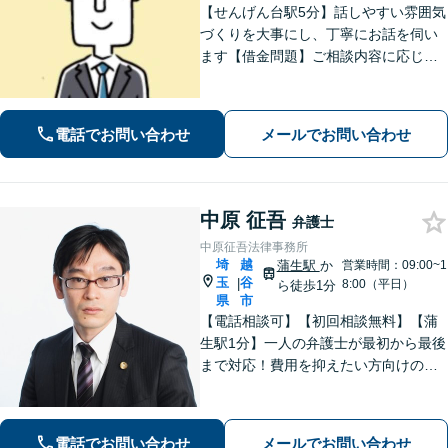
【せんげん台駅5分】話しやすい雰囲気
づくりを大事にし、丁寧にお話を伺い
ます【借金問題】ご相談内容に応じて
チームで対応。あらゆる借金問題に幅
広く対応可能【労働問題】労働局での
勤務経験を活かし、相談者さま目線に
電話でお問い合わせ
メールでお問い合わせ
立った的確なアドバイスを【初回相談
無料】
中原 征吾
弁護士
中原征吾法律事務所
埼
越
蒲生駅
か
営業時間：09:00~1
玉
谷
|
8:00（平日）
ら徒歩1分
県
市
【電話相談可】【初回相談無料】【蒲
生駅1分】一人の弁護士が最初から最後
まで対応！費用を抑えたい方向けのバ
ックアッププランもあり。離婚・男女
問題／借金・債務整理／刑事事件など
【地域密着型の事務所】【休日・夜間
電話でお問い合わせ
メールでお問い合わせ