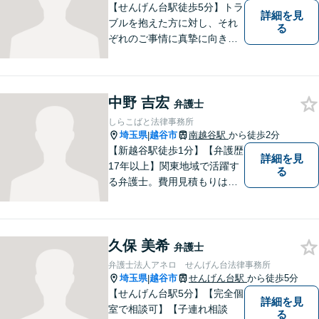
【せんげん台駅徒歩5分】トラ
詳細を見
ブルを抱えた方に対し、それ
る
ぞれのご事情に真摯に向き合
い、一つ一つの事件に対して
誠実に対応してまいります。
離婚、相続、交通事故、借
中野 吉宏
金、 労働、企業法務など、多
弁護士
岐に渡る分野に精通していま
しらこばと法律事務所
す。お困りごとはお気軽にご
埼玉県
越谷市
南越谷駅
から徒歩2分
|
連絡ください。
【新越谷駅徒歩1分】【弁護歴
詳細を見
17年以上】関東地域で活躍す
る
る弁護士。費用見積もりは無
料です！交通事故／離婚問題
／遺産相続など、お困りごと
はなんでもご相談ください！
久保 美希
最短で納得の解決へと導ける
弁護士
よう尽力いたします。【駐車
弁護士法人アネロ せんげん台法律事務所
場近く】
埼玉県
越谷市
せんげん台駅
から徒歩5分
|
【せんげん台駅5分】【完全個
詳細を見
室で相談可】【子連れ相談
る