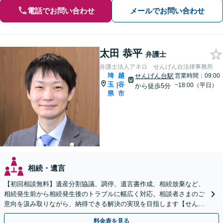
電話でお問い合わせ
メールでお問い合わせ
太田 恭平
弁護士
弁護士法人アネロ せんげん台法律事務所
埼
越
せんげん台駅
営業時間：09:00
玉
谷
|
~18:00（平日）
から徒歩5分
県
市
相続・遺言
【初回相談無料】遺産分割協議、調停、遺言書作成、相続放棄など、
相続発生前から相続発生後のトラブルに幅広く対応。相談者さまのご
意向を汲み取りながら、納得できる解決の実現を目指します【せんげ
ん台駅より徒歩5分】
料金表を見る