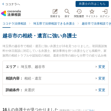
弁護士の方はこちら
ココナラへ
投稿する
探す
閲覧履歴
マイリスト
ログイン
ココナラ法律相談
埼玉県で法律相談できる弁護士
越谷市で法律相談で
越谷市の相続・遺言に強い弁護士
埼玉県の越谷市で相続・遺言に強い弁護士が16名見つかりました。初回面談無
料や休日面談に対応している弁護士、解決事例を持つ弁護士なども掲載中。家
族間の相続トラブルや認知症の相続、遺産分割等の細かな分野での絞り込み検
索もでき便利です。特に弁護士法人アネロ せんげん台法律事務所の廣部 俊介
弁護士や弁護士法人アネロ せんげん台法律事務所の太田 恭平弁護士、ベリー
エリア
埼玉県、越谷市
変更
ベスト法律事務所 越谷オフィスの藤井 伸一郎弁護士のプロフィール情報や弁護
士費用、強みなどが注目されています。『越谷市で土日や夜間に発生した相
相談内容
相続・遺言
変更
続・遺言のトラブルを今すぐに弁護士に相談したい』『相続・遺言のトラブル
解決の実績豊富な近くの弁護士を検索したい』『初回相談無料で相続・遺言を
法律相談できる越谷市内の弁護士に相談予約したい』などでお困りの相談者さ
詳細条件
未選択
変更
んにおすすめです。
16
人の弁護士が見つかりました
(検索結果について詳しくは
こちら
)