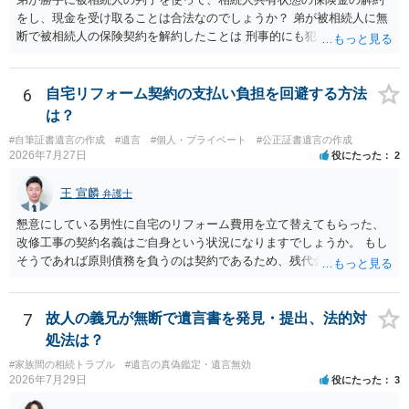
をし、現金を受け取ることは合法なのでしょうか？ 弟が被相続人に無
断で被相続人の保険契約を解約したことは 刑事的にも犯罪となる可能
性があり、民事的には無効だと思います。 保険会社で解約の際に提出
された書類のコピーを取得して、弁護士に面談で詳しい事情を話して
相談 されたら良いと思います。
6
自宅リフォーム契約の支払い負担を回避する方法
は？
#自筆証書遺言の作成
#遺言
#個人・プライベート
#公正証書遺言の作成
2026年7月27日
役にたった
2
王 宣麟
弁護士
懇意にしている男性に自宅のリフォーム費用を立て替えてもらった、
改修工事の契約名義はご自身という状況になりますでしょうか。 もし
そうであれば原則債務を負うのは契約であるため、残代金を捻出して
もらうよう約束した男性に支払いをお願いするしかないように思われ
ます。 入籍した場合でも、原則契約者が単独で全ての債務を負うこと
には変わりがありません。 なかなか対応に難しい案件であり、公開の
7
故人の義兄が無断で遺言書を発見・提出、法的対
場でアドバイスを行うのも限界があるように思われますので、資料等
処法は？
を持参のうえ個別に弁護士に相談されることをお勧めします。
#家族間の相続トラブル
#遺言の真偽鑑定・遺言無効
2026年7月29日
役にたった
3