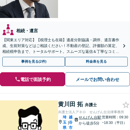
相続・遺言
【関東エリア対応】【税理士も在籍】遺産分割協議・調停、遺言書作
成、生前対策などはご相談ください！不動産の登記、評価額の算定、
相続税申告まで、トータルサポート。スムーズな返信＆丁寧なコミュ
ニケーション◎お気軽にご相談ください。
事例を見る(2件)
料金表を見る
電話で面談予約
メールでお問い合わせ
黄川田 拓
弁護士
弁護士法人アネロ せんげん台法律事務所
埼
越
せんげん台駅
営業時間：09:30
玉
谷
|
~18:30（平日）
から徒歩5分
県
市