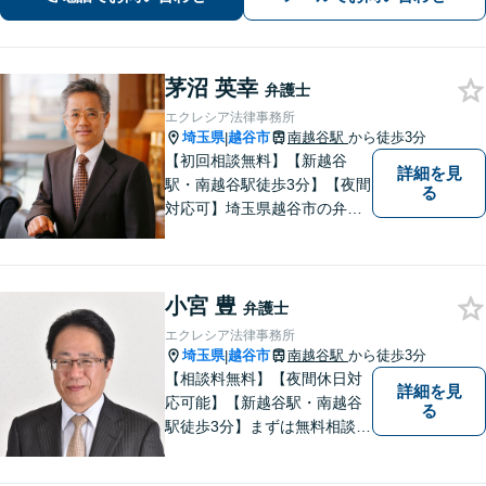
面談可能】
茅沼 英幸
弁護士
エクレシア法律事務所
埼玉県
越谷市
南越谷駅
から徒歩3分
|
【初回相談無料】【新越谷
詳細を見
駅・南越谷駅徒歩3分】【夜間
る
対応可】埼玉県越谷市の弁護
士です。
小宮 豊
弁護士
エクレシア法律事務所
埼玉県
越谷市
南越谷駅
から徒歩3分
|
【相談料無料】【夜間休日対
詳細を見
応可能】【新越谷駅・南越谷
る
駅徒歩3分】まずは無料相談
（離婚を除く）でじっくりと
お話をうかがいます。