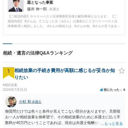
題となった事案
藤井 伸一郎
弁護士
【ご相談内容】※ベリーベスト法律事務所全体の解決事例となります。 【ご
相談内容】 Bさんは、亡くなった父（Aさん）の遺産のことでベリーベスト法
律事務所に相談しました。 Aさんの相続人は、Bさんの他、Bさんの兄である
Cさんがいます。Aさんの遺産には、土地建物（5000万円相当）、預金5000万
円があります。 Aさんは、Bさんの結婚当時、自宅の建築資金として1500万円
ほどを援助していました。Cさんは特に大学に行かずに、Aさんの経営してい
た呉服家業を引き継ぎました。 Aさんは遺言書を残していませんでした。そ
こで、Bさんは、遺産のことを兄弟で話し合ったところ、兄のCさんは「俺が
相続・遺言の法律Q&Aランキング
長男で呉服家業を行ってきたのだから俺が相続する。お前は、生前から父か
ら多額のお金を受取って甘やかされていただろう。それでもう十分だ。」と
の一点張りでした。Bさんは、兄のCさんとの遺産分割協議に耐えかねて、ど
1
うすればよいかわからないということでベリーベスト法律事務所に相談にき
相続放棄の手続き費用が高額に感じるが妥当か知
ました。 【ベリーベストの対応とその結果】 遺産分割に関する事情を弁護士
りたい
が聞くと、Bさんは、「確かに、兄には家業を継いでもらった点では感謝して
います。しかし、兄は代表取締役として十分な報酬を得ていました。一方、
#相続放棄
兄は父に対して金銭的な援助をしていたということもありません。むしろ、
2026年7月31日
役にたった
6
父からは『兄の生活費を一部負担してやっている』と聞いていました。」と
弁護士に相談してくれました。 Aさんの相談に対して弁護士は、まず、「特
小杉 和
弁護士
別受益と寄与分が問題になりそうですね」と問題点を指摘し、「特別受益と
は、相続人が、亡くなった被相続人から特別な生前贈与や遺贈を受けている
御質問だけでは色々と条件が見えてこない部分がありますが、旦那様
ときの利益をいいます。特別受益があるときは、その利益分を持ち戻したも
お一人が相続放棄を御希望で、その相続放棄のために弁護士に払う手
のを相続財産とみなします。 また、特別受益を受けた者は、その者の本来の
数料が40万円ということであれば、現在は弁護士報酬が自由化されて
相続分の中から遺贈や贈与された分を控除した残額をもって相続分を計算し