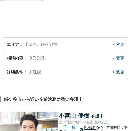
と」や「より良い解決を目指
すこと」です。お客様のお悩
みに真摯に耳を傾け，個々の
事情を吟味したうえで適切な
解決が図れるようサポートし
て参ります。
エリア
千葉県、鎌ケ谷市
変更
相談内容
企業法務
変更
詳細条件
未選択
変更
鎌ケ谷市から近い企業法務に強い弁護士
小宮山 優樹
弁護士
虎ノ門法律経済事務所 船橋支店
千
船
船橋駅
から
営業時間：本