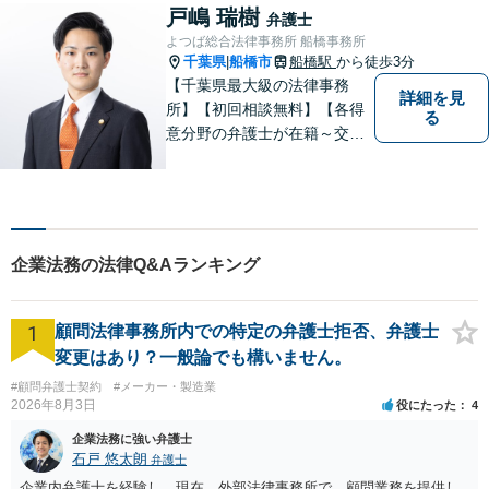
戸嶋 瑞樹
弁護士
よつば総合法律事務所 船橋事務所
千葉県
船橋市
船橋駅
から徒歩3分
|
【千葉県最大級の法律事務
詳細を見
所】【初回相談無料】【各得
る
意分野の弁護士が在籍～交通
事故、労働災害、債務整理、
相続、企業法務、不動産】
【明確な費用】
企業法務の法律Q&Aランキング
1
顧問法律事務所内での特定の弁護士拒否、弁護士
変更はあり？一般論でも構いません。
#顧問弁護士契約
#メーカー・製造業
2026年8月3日
役にたった
4
企業法務に強い弁護士
石戸 悠太朗
弁護士
企業内弁護士を経験し、現在、外部法律事務所で、顧問業務を提供し