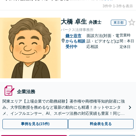
3件中 1-3件を表示
大橋 卓生
弁護士
東京都
パークス法律事務所
営業時
鎌ケ谷市
面談方法(対面・電
からも相談
話・ビデオなど)は
間：本日
受付中
応相談
定休日
企業法務
関東エリア【上場企業での勤務経験】著作権や商標権等知的財産に強
み。大学院教授を務めるなど最新の動向にも精通！ネットやエンタ
メ、インフルエンサー、AI、スポーツ法務の対応実績も豊富！同じ目
線で、実情に合ったアドバイス◎。海外からのご相談も対応
事例を見る(15件)
料金表を見る