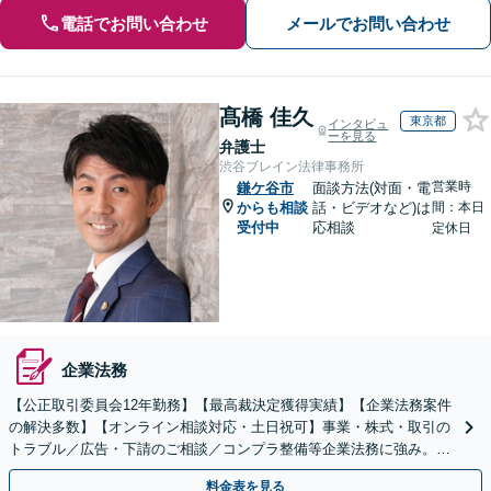
電話でお問い合わせ
メールでお問い合わせ
髙橋 佳久
東京都
インタビュ
ーを見る
弁護士
渋谷ブレイン法律事務所
営業時
鎌ケ谷市
面談方法(対面・電
からも相談
話・ビデオなど)は
間：本日
受付中
応相談
定休日
企業法務
【公正取引委員会12年勤務】【最高裁決定獲得実績】【企業法務案件
の解決多数】【オンライン相談対応・土日祝可】事業・株式・取引の
トラブル／広告・下請のご相談／コンプラ整備等企業法務に強み。株
式の相続／誹謗中傷対策／不動産問題まで幅広く対応！
料金表を見る