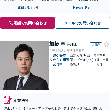
レビュー。大手中小・外資系企業の顧問可
事例を見る(4件)
料金表を見る
電話でお問い合わせ
メールでお問い合わせ
加藤 卓
弁護士
大阪府
弁護士法人啓葉法律事務所
営業時
鎌ケ谷市
面談方法(対面・電
からも相談
話・ビデオなど)は
間：本日
受付中
応相談
定休日
企業法務
【WEB対応】【スタートアップから上場企業まで全国各地に約90社の