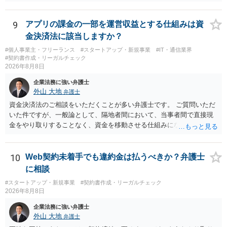
9
アプリの課金の一部を運営収益とする仕組みは資
金決済法に該当しますか？
#個人事業主・フリーランス
#スタートアップ・新規事業
#IT・通信業界
#契約書作成・リーガルチェック
2026年8月8日
企業法務に強い弁護士
外山 大地
弁護士
資金決済法のご相談をいただくことが多い弁護士です。 ご質問いただ
いた件ですが、一般論として、隔地者間において、当事者間で直接現
金をやり取りすることなく、資金を移動させる仕組みになりますの
で、為替取引（資金移動業）に該当する可能性はあります。 もっと
も、為替取引に該当し得る場合であっても、いわゆる収納代行とし
て、資金移動業の規制の対象外となる余地があります。 この点につい
10
Web契約未着手でも違約金は払うべきか？弁護士
ては、単に「利用者から資金を受け取り、寄付団体に送金する」とい
に相談
う資金の流れだけで判断することはできず、アプリの仕組みが利用者
#スタートアップ・新規事業
#契約書作成・リーガルチェック
と寄付団体をつなぐプラットフォームとしてどのように位置付けられ
2026年8月8日
るのか、利用者からの支払がどのような性質のものなのか、寄付の意
思決定や寄付のタイミングがどのように設定されているのかなど、具
企業法務に強い弁護士
体的なサービスの座組を踏まえて検討する必要があります。 そのた
外山 大地
弁護士
め、現在検討されているアプリについて、資金移動業に該当する可能