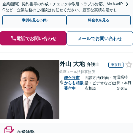
企業顧問】契約書等の作成・チェックや取引トラブル対応、M&AやIP
Oなど、企業法務のご相談はお任せください。豊富な実績を活かし的
確に対応を進めてまいります。
事例を見る(5件)
料金表を見る
電話でお問い合わせ
メールでお問い合わせ
外山 大地
弁護士
東京都
銀座エール法律事務所
営業時
鎌ケ谷市
面談方法(対面・電
からも相談
話・ビデオなど)は
間：本日
受付中
応相談
定休日
企業法務