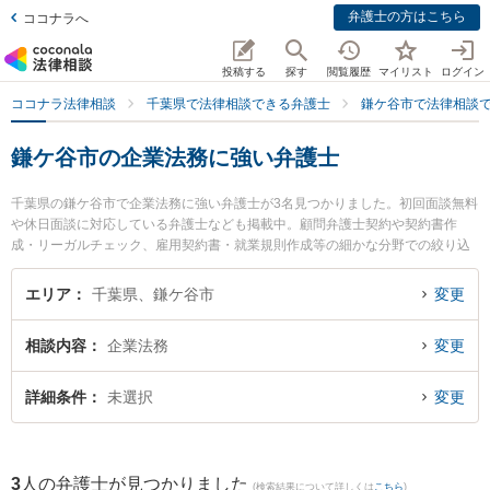
弁護士の方はこちら
ココナラへ
投稿する
探す
閲覧履歴
マイリスト
ログイン
ココナラ法律相談
千葉県で法律相談できる弁護士
鎌ケ谷市で法律相談
鎌ケ谷市の企業法務に強い弁護士
千葉県の鎌ケ谷市で企業法務に強い弁護士が3名見つかりました。初回面談無料
や休日面談に対応している弁護士なども掲載中。顧問弁護士契約や契約書作
成・リーガルチェック、雇用契約書・就業規則作成等の細かな分野での絞り込
み検索もでき便利です。特にかまがや総合法律事務所の奧村 裕子弁護士やかま
がや総合法律事務所の新川 雄斗弁護士、かまがや総合法律事務所の塚谷 祐貴弁
エリア
千葉県、鎌ケ谷市
変更
護士のプロフィール情報や弁護士費用、強みなどが注目されています。『鎌ケ
谷市で土日や夜間に発生した企業法務のトラブルを今すぐに弁護士に相談した
相談内容
企業法務
変更
い』『企業法務のトラブル解決の実績豊富な近くの弁護士を検索したい』『初
回相談無料で企業法務を法律相談できる鎌ケ谷市内の弁護士に相談予約した
い』などでお困りの相談者さんにおすすめです。
詳細条件
未選択
変更
3
人の弁護士が見つかりました
(検索結果について詳しくは
こちら
)