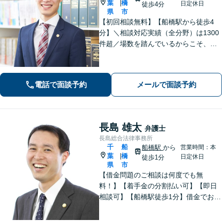
葉
橋
|
日定休日
徒歩4分
県
市
【初回相談無料】【船橋駅から徒歩4
分】＼相談対応実績（全分野）は1300
件超／場数を踏んでいるからこそ、相
手方の主張を予測した先回りの対応が
でき、最善の解決へと導くことができ
ます。離婚問題・刑事事件・相続遺言
電話で面談予約
メールで面談予約
などでお悩みの方はお気軽にご相談く
ださい。
長島 雄太
弁護士
長島総合法律事務所
千
船
船橋駅
から
営業時間：本
葉
橋
|
日定休日
徒歩1分
県
市
【借金問題のご相談は何度でも無
料！】【着手金の分割払い可】【即日
相談可】【船橋駅徒歩1分】借金でお悩
みの方は、まずは一度お気軽にご相談
下さい。