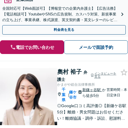
全国対応可【Web面談可】【博報堂での企業内弁護士】【広告法務】
【電話相談可】YoutubeやSNSの広告規制、カスハラ対策、新規事業
の立ち上げ、事業承継、株式譲渡、英文契約書・英文レターのレビュ
ー・ドラフトなどに対応。
料金表を見る
電話でお問い合わせ
メールで面談予約
奧村 裕子
弁
インタビューを
見る
護士
かまがや総合法律事務所
千
新鎌ヶ谷駅
か
営業時間：本
鎌ケ
葉
|
日定休日
ら徒歩5分
谷市
県
◎Google口コミ高評価◎【新鎌ケ谷駅
5分】離婚・男女問題はお任せくださ
い！離婚協議・調停・訴訟、慰謝料、
養育費まで幅広く対応。明るい未来へ