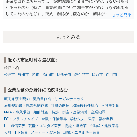
正確な回答にあたっては、契約締結に至るまでにどのようなやり取り
性があるか、また、該当する場合にどのようなサービス設計にすれば
があったのか（特に、事業融資について相手方がどのような認識を有
資金移動業に該当しない形（収納代行など）で運用できるかについて
していたのかなど）、契約上解除が可能なのか、解除が可能であると
は、具体的なサービスの仕組みを確認した上で、個別に弁護士へご相
して契約上の違約金等を支払う必要があるのかなど、契約内容や具体
談いただくことをお勧めいたします。
的な経緯を踏まえて精査する必要がございます。 そのため、事情をお
伺いした上での検討が必要となりますので、個別に弁護士へのご相談
もっとみる
をご検討いただければと存じます。
近くの市区町村を選び直す
松戸・柏
松戸市
野田市
柏市
流山市
我孫子市
鎌ケ谷市
印西市
白井市
企業法務の分野詳細で絞り込む
顧問弁護士契約
契約書作成・リーガルチェック
雇用契約書・就業規則作成
社員の解雇
取締役解任対応
不祥事対応
M&A・事業承継
知的財産・特許
倒産・企業清算
企業犯罪
FC・フランチャイズ
金融・保険業界
学校法人
医療・福祉業界
IT・通信業界
芸能・エンタメ業界
物流・運送業
不動産・建設業界
人材・HR業界
メーカー・製造業
環境・エネルギー業界