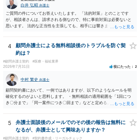
白井 弘昭
弁護士
ご質問の件についてお答えいたします。 「法的対策」とのことです
が、相談者さんは、請求される側なので、特に事前対策は必要ないと
思います。 法的な正当性を主張しても、相手には響きません。そもそ
も、法的正当性が薄いことは相手も分かっていますので。 相手方が法
的手段として裁判（おそらく少額訴訟）をするかどうかの問題ですの
で、訴訟を提起してきたら粛々と対応することになります。 少額訴訟
4
顧問弁護士による無料相談後のトラブルを防ぐ契
は、１人（１社）年間１０回までしかできないので、こちらが毅然と
約は？
支払いを拒否すれば、少額訴訟を提起する可能性は、低いものと思わ
#顧問弁護士契約
#医療・福祉業界
れます。 ただ、裁判を東京などの遠隔地で起こされますと、対応する
2026年7月31日
役にたった
2
だけで費用がかかりますので、難しいところです。 当事者での対応で
すと、押し負けて支払うかもと考えますので、弁護士に依頼するなど
中村 繁史
弁護士
して対応をすれば、より裁判をしてくる可能性は減りますが、当然費
用がかかります。 毅然と拒否して後は裁判するならしてくださいの対
顧問契約書において、一例ではありますが、以下のようなルールを明
応、弁護士に依頼して同様の対応、裁判してきたら、従業員にて粛々
確化するのがよいと思料します。 ・無料相談の適用範囲を「1回につ
と対応のどれかを選択することになります。 以上、ご参考まで。
き〇分まで」「同一案件につき〇回まで」などと定める。 ・無料相談
の範囲を超える継続的な質疑応答やメール対応は原則として受け付け
ず、継続して対応する場合は「個別受任（有料契約）」が必要であ
る。 ・無料相談から個別の事件処理へ移行する場合は、弁護士と従業
5
弁護士面談後のメールでのその後の報告は無料に
員との間で必ず個別の委任契約書を締結し、着手金や報酬等の費用体
なるが、弁護士として興味ありますか？
系を事前に明示する手続を義務付ける。 相談料が無料であっても、法
#顧問弁護士契約
#契約書作成・リーガルチェック