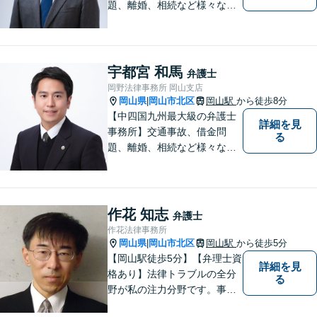
題、離婚、相続など様々な問
題について、「何度でも無
料」の相談を行っています！
まずはお気軽にご相談くださ
い！
宇都宮 和馬
弁護士
岡野法律事務所 岡山支店
岡山県
岡山市北区
岡山駅
から徒歩8分
|
【中四国九州最大級の弁護士
詳細を見
事務所】交通事故、借金問
る
題、離婚、相続など様々な問
題について、「何度でも無
料」の相談を行っています！
まずはお気軽にご相談くださ
い！
作花 知志
弁護士
作花法律事務所
岡山県
岡山市北区
岡山駅
から徒歩5分
|
【岡山駅徒歩5分】【弁理士資
詳細を見
格あり】法律トラブルの全分
る
野が私の注力分野です。事務
所の理念は、ご相談の後には