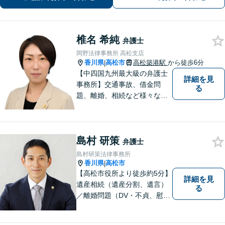
婚・男女問題】DV被害へ積極的に対
応。お気軽にご相談ください。
椎名 希純
弁護士
岡野法律事務所 高松支店
香川県
高松市
高松築港駅
から徒歩6分
|
【中四国九州最大級の弁護士
詳細を見
事務所】交通事故、借金問
る
題、離婚、相続など様々な問
題について、「何度でも無
料」の相談を行っています！
まずはお気軽にご相談くださ
島村 研策
い！
弁護士
島村研策法律事務所
香川県
高松市
|
【高松市役所より徒歩約5分】
詳細を見
遺産相続（遺産分割、遺言）
る
／離婚問題（DV・不貞、慰謝
料、財産分与）／不動産／刑
事弁護など取扱い。満足度の