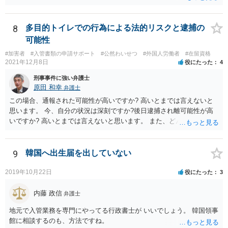
何か請求がある場合は弁護士に依頼することを検討されても良いでし
ょう。
8
多目的トイレでの行為による法的リスクと逮捕の
可能性
#加害者
#入管書類の申請サポート
#公然わいせつ
#外国人労働者
#在留資格
2021年12月8日
役にたった
4
刑事事件に強い弁護士
原田 和幸
弁護士
この場合、通報された可能性が高いですか? 高いとまでは言えないと
思います。 今、自分の状況は深刻ですか?後日逮捕され離可能性が高
いですか? 高いとまでは言えないと思います。 また、どんな犯罪をし
てしまいしまったでしょうか? 考えられるとすれば、建造物侵入罪あ
たりでしょうか。
9
韓国へ出生届を出していない
2019年10月22日
役にたった
3
内藤 政信
弁護士
地元で入管業務を専門にやってる行政書士が いいでしょう。 韓国領事
館に相談するのも、方法ですね。