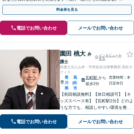
やかな連絡と粘り強い交渉を徹底【休日・夜間相談可】
料金表を見る
電話でお問い合わせ
メールでお問い合わせ
園田 桃大
弁
インタビューを
見る
護士
弁護士法人山本・坪井綜合法律事務所 高松オ
フィス
香
高
瓦町駅
から
営業時間：本
川
松
|
日定休日
徒歩2分
県
市
【初回相談無料】【休日相談可】【キ
ッズスペース有】【瓦町駅2分】どのよ
うな方でも、相談しやすい環境を整え
ています。依頼者様に寄り添った対応
を心がけています。【離婚・男女問
電話でお問い合わせ
メールでお問い合わせ
題】DV被害へ積極的に対応。お気軽に
ご相談ください。