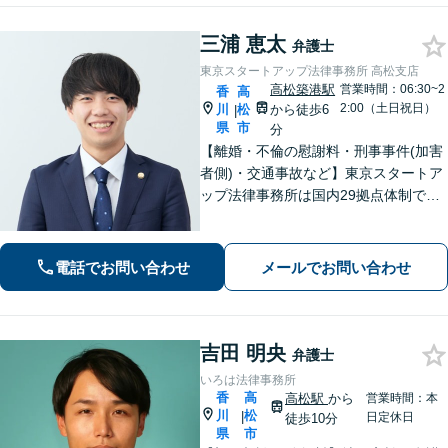
三浦 恵太
弁護士
東京スタートアップ法律事務所 高松支店
高松築港駅
営業時間：06:30~2
香
高
2:00（土日祝日）
川
松
から徒歩6
|
県
市
分
【離婚・不倫の慰謝料・刑事事件(加害
者側)・交通事故など】東京スタートア
ップ法律事務所は国内29拠点体制で全
国対応！【ご自宅からの電話相談にも
対応(法律相談は完全予約制)】各分野で
専門性の高い弁護士が寄り添い解決を
電話でお問い合わせ
メールでお問い合わせ
サポートします。
吉田 明央
弁護士
いろは法律事務所
香
高
高松駅
から
営業時間：本
川
松
|
日定休日
徒歩10分
県
市