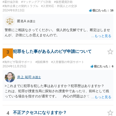
#還付金詐欺
#マッチングアプリ詐欺
#仮想通貨詐欺
れますので、弁護士に直接相談されることをお勧めします。
#海外企業との契約トラブル
#入管対応・外国人との交渉
2024年8月13日
役にたった
16
匿名A
弁護士
警察にご相談なさってください。 個人的な見解ですし、断定はしませ
んが、 詐欺にしか思えませんので。
3
犯罪をした事がある人のビザ申請について
#海外ビザ取得サポート
#脱税事件
#入管書類の申請サポート
2024年11月25日
役にたった
6
井上 祐司
弁護士
>これまでに犯罪を犯した事はありますか？犯罪歴はありますか？
これは、犯罪が捜査当局に探知され捜査中であったり、前科として残
っている場合を指すのが通常です。 内心の問題はさておき、ご質問
の状況であれば「いいえ」と回答するのがセオリーかと思います。
4
不正アクセスになりますか？