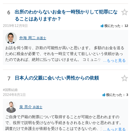
6
出所のわからないお金を一時預かりして犯罪にな
ることはありますか？
2019年12月9日
役にたった
12
外海 周二
弁護士
お話を伺う限り、詐欺の可能性が高いと思います。 多額のお金を送る
ために税金が必要で、それを一時立て替えて欲しいという依頼があっ
たのであれば、絶対に払ってはいけません。 コミュニケーションサイ
トで知り合っただけの人に多額をお金を預けようとする人はいませ
ん。 預かって欲しいお金を送るなどというのは虚言であり、単にあな
たから金銭を詐取しようとしている可能性が高いです。 間に合えばよ
7
日本人の父親に会いたい男性からの依頼
いのですが、くれぐれもお金を送らないようにしてください。
#国際結婚
2024年8月1日
役にたった
3
泉 亮介
弁護士
ご自身で戸籍の附票について取得することが可能かと思われますの
で、役所で説明を受けながら手続きをされると良いかと思われます。
調査だけで弁護士が依頼を受けることはできないため、父親に対して