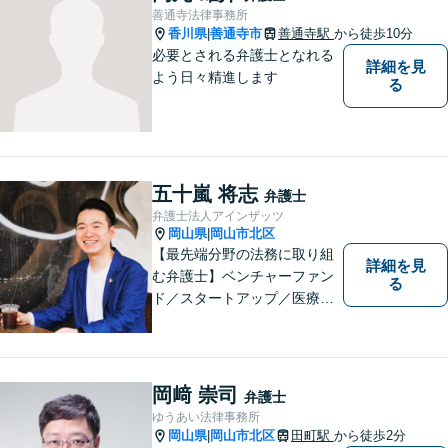
善通寺法律事務所
香川県
善通寺市
善通寺駅
から徒歩10分
|
必要とされる弁護士となれる
詳細を見
よう日々精進します
る
五十嵐 将志
弁護士
弁護士法人アインザッツ
岡山県
岡山市北区
|
【最先端分野の法務に取り組
詳細を見
む弁護士】ベンチャーファン
る
ド／スタートアップ／医療介
護／リーガルテックetc...移り
変わる時代のニーズに応えら
れるよう、専門性の高い分野
に積極的に取り組みます。少
岡﨑 崇司
弁護士
数の案件に集中し、「迅速対
ゆうあい法律事務所
応」を実現します！
岡山県
岡山市北区
田町駅
から徒歩2分
|