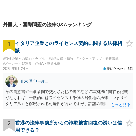
心の中に花が咲いたようにな
っていただけること。【法テ
ラス対応】【後払い対応】
【日弁連国際人権問題委員会
外国人・国際問題の法律Q&Aランキング
所属】お困りの方は、お気軽
にご相談下さい。
1
イタリア企業とのライセンス契約に関する法律相
談
#海外企業との契約トラブル
#知的財産・特許
#スタートアップ・新規事業
#メーカー・製造業
#M&A・事業承継
2025年6月24日
役にたった
241
並木 重伸
弁護士
その同意書や当事者間で交わさた他の書面などに準拠法に関する記載
がなければ、一般的にはライセンスする側の居住地の法律（つまりイ
タリア法）と解釈される可能性が高いですが、許諾の範囲が日本国内
に限定されているなどの事情がある場合には、日本法となる可能性も
あります。 なお、仮に日本法になるとしても、新しい会社との間で契
約が有効かどうかは、ライセンスされた権利の種類（著作権、商標
2
香港の法律事務所からの詐欺被害回復の誘いは信
権、特許権など）や契約の時期などを見て判断する必要があります。
用できる？
いずれにせよ具体的事情が分からないと確定的な回答は難しいと思わ