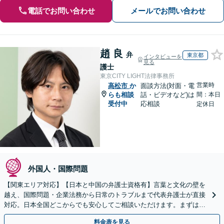
電話でお問い合わせ
メールでお問い合わせ
趙 良
弁
東京都
インタビューを
見る
護士
東京CITY LIGHT法律事務所
営業時
高松市
か
面談方法(対面・電
らも相談
話・ビデオなど)は
間：本日
受付中
応相談
定休日
外国人・国際問題
【関東エリア対応】【日本と中国の弁護士資格有】言葉と文化の壁を
越え、国際問題・企業法務から日常のトラブルまで代表弁護士が直接
対応。日本全国どこからでも安心してご相談いただけます。まずは一
歩を踏み出してみませんか。【初回相談無料】
料金表を見る