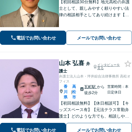
【初回相談30分無料】地元高松の弁護
士として、親しみやすく頼りやすい法
律の相談相手としてあり続けます【相
続問題】他士業とスムーズに連携し、
納得できる解決の実現を目指します
【離婚問題】不貞慰謝料の請求する側
電話でお問い合わせ
メールでお問い合わせ
／された側、双方に対応【弁護士歴10
年以上】
山本 弘喜
弁
インタビューを
見る
護士
弁護士法人山本・坪井綜合法律事務所 高松オ
フィス
香
高
瓦町駅
から
営業時間：本
川
松
|
日定休日
徒歩2分
県
市
【初回相談無料】【休日相談可】【キ
ッズスペース有】【元法テラス常勤弁
護士】どのような方でも、相談しやす
い環境を整えています。依頼者様に寄
り添った対応を心がけています。【離
電話でお問い合わせ
メールでお問い合わせ