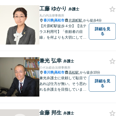
高いリーガルサービスをご提
供します。
工藤 ゆかり
弁護士
丸の内法律事務所
香川県
高松市
片原町駅
から徒歩4分
|
【片原町駅徒歩４分】【法テ
詳細を見
ラス利用可】「依頼者の目
る
線」を何よりも大切にしてい
きたいと考えています。依頼
者の目線に立って、依頼者に
寄り添い、依頼者に納得して
兼光 弘幸
頂ける事件解決を目指して参
弁護士
ります。【当日／夜間／休日
のぞみ総合法律事務所
対応可】お気軽にご相談くだ
香川県
高松市
高松駅
から徒歩10分
|
さい。
兼光弁護士に依頼して駄目で
詳細を見
あれば仕方が無い。そう思わ
る
れる弁護士を目指していま
す。
金藤 邦生
弁護士