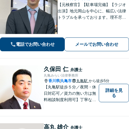
【元検察官】【駐車場完備】【ラジオ
出演】地元岡山を中心に、幅広い法律
トラブルを承っております。理不尽な
思いをされている方が「明るい未来」
を歩んでいけるよう、親切丁寧にサポ
ートいたします。お困りの方はお早め
にご相談ください【WEB面談｜夜間面
電話でお問い合わせ
メールでお問い合わせ
談可】
久保田 仁
弁護士
丸亀みらい法律事務所
香川県
丸亀市
丸亀駅
から徒歩5分
|
【丸亀駅徒歩５分／夜間・休
詳細を見
日対応可／資力の無い方は無
る
料相談制度利用可】丁寧な対
応を心がけております。お気
軽にご相談ください。（相談
は事前に御予約願います）
高丸 雄介
弁護士