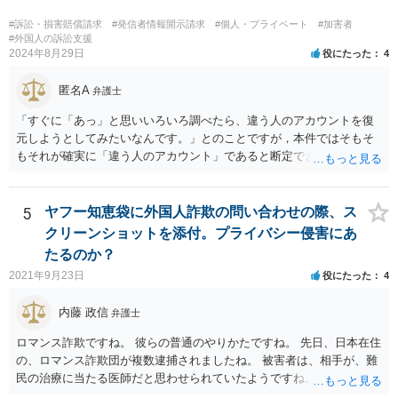
#訴訟・損害賠償請求
#発信者情報開示請求
#個人・プライベート
#加害者
#外国人の訴訟支援
2024年8月29日
役にたった
4
匿名A
弁護士
「すぐに「あっ」と思いいろいろ調べたら、違う人のアカウントを復
元しようとしてみたいなんです。」とのことですが，本件ではそもそ
もそれが確実に「違う人のアカウント」であると断定できていません
し，仮にそのアドレスが実在したとしても不正アクセスの故意が観念
できません。余計な心配でしょう。
5
ヤフー知恵袋に外国人詐欺の問い合わせの際、ス
クリーンショットを添付。プライバシー侵害にあ
たるのか？
2021年9月23日
役にたった
4
内藤 政信
弁護士
ロマンス詐欺ですね。 彼らの普通のやりかたですね。 先日、日本在住
の、ロマンス詐欺団が複数逮捕されましたね。 被害者は、相手が、難
民の治療に当たる医師だと思わせられていたようですね。