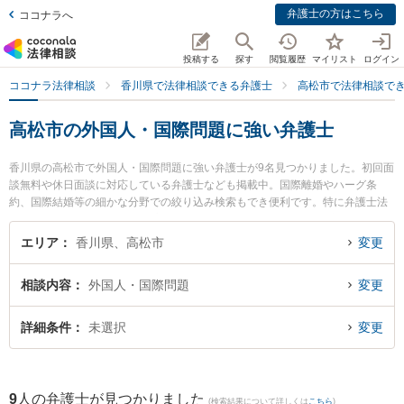
弁護士の方はこちら
ココナラへ
投稿する
探す
閲覧履歴
マイリスト
ログイン
ココナラ法律相談
香川県で法律相談できる弁護士
高松市で法律相談で
高松市の外国人・国際問題に強い弁護士
香川県の高松市で外国人・国際問題に強い弁護士が9名見つかりました。初回面
談無料や休日面談に対応している弁護士なども掲載中。国際離婚やハーグ条
約、国際結婚等の細かな分野での絞り込み検索もでき便利です。特に弁護士法
人山本・坪井綜合法律事務所 高松オフィスの園田 桃大弁護士や東京スタートア
ップ法律事務所 高松支店の三浦 恵太弁護士、いろは法律事務所の吉田 明央弁
エリア
香川県、高松市
変更
護士のプロフィール情報や弁護士費用、強みなどが注目されています。『高松
市で土日や夜間に発生した外国人・国際問題のトラブルを今すぐに弁護士に相
相談内容
外国人・国際問題
変更
談したい』『外国人・国際問題のトラブル解決の実績豊富な近くの弁護士を検
索したい』『初回相談無料で外国人・国際問題を法律相談できる高松市内の弁
護士に相談予約したい』などでお困りの相談者さんにおすすめです。
詳細条件
未選択
変更
9
人の弁護士が見つかりました
(検索結果について詳しくは
こちら
)