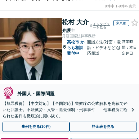
9件中 1-9件を表示
松村 大介
東京都
インタビュ
ーを見る
弁護士
舟渡国際法律事務所
営業時
高松市
か
面談方法(対面・電
らも相談
話・ビデオなど)は
間：本日
受付中
応相談
定休日
外国人・国際問題
【無罪獲得】【中文対応】【全国対応】警察庁の公式解釈を高裁で砕
いた弁護士。不法就労・入管・退去強制・刑事事件——他事務所に断
られた案件も徹底的に闘い抜く。
事例を見る(10件)
料金表を見る