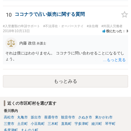
10
ココナラで占い販売に関する質問
#入管書類の申請サポート
#不法滞在・オーバーステイ
#永住権
#外国人労働者
2018年10月13日
役にたった
3
内藤 政信
弁護士
それは僕にはわかりません。 ココナラに問い合わせることになるでし
ょう。
もっとみる
近くの市区町村を選び直す
香川県内
高松市
丸亀市
坂出市
善通寺市
観音寺市
さぬき市
東かがわ市
三豊市
土庄町
小豆島町
三木町
直島町
宇多津町
綾川町
琴平町
多度津町
まんのう町