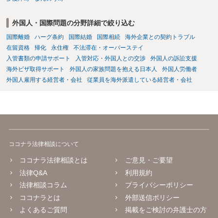
外国人・国際問題の分野詳細で絞り込む
国際離婚
ハーグ条約
国際結婚
国際相続
海外企業との契約トラブル
在留資格
帰化
永住権
不法滞在・オーバーステイ
入管書類の申請サポート
入管対応・外国人との交渉
外国人の訴訟支援
海外ビザ取得サポート
外国人の家族問題を抱える日本人
外国人労働者
外国人雇用する経営者・会社
従業員を海外派遣している経営者・会社
ココナラ法律相談について
ココナラ法律相談とは
ご意見・ご要望
法律Q&A
利用規約
法律相談コラム
プライバシーポリシー
ココナラとは
外部送信ポリシー
よくあるご質問
掲載をご検討の弁護士の方