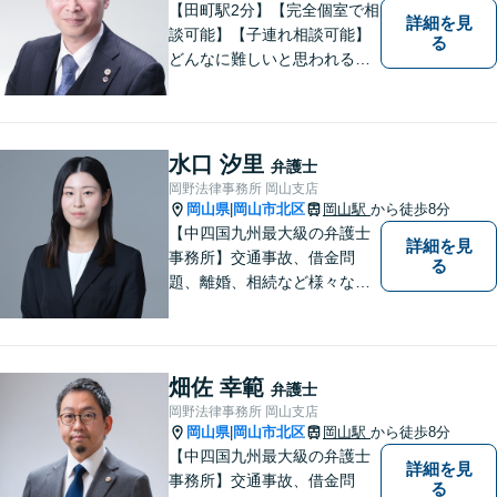
【田町駅2分】【完全個室で相
詳細を見
談可能】【子連れ相談可能】
る
どんなに難しいと思われる案
件でも、あきらめずに解決策
を探していきたいと考えてい
ます。トラブルに巻き込まれ
ている皆さまの現状を良い方
水口 汐里
弁護士
向に変化させることができる
岡野法律事務所 岡山支店
ように全力を尽くします。
岡山県
岡山市北区
岡山駅
から徒歩8分
|
【中四国九州最大級の弁護士
詳細を見
事務所】交通事故、借金問
る
題、離婚、相続など様々な問
題について、「何度でも無
料」の相談を行っています！
まずはお気軽にご相談くださ
い！
畑佐 幸範
弁護士
岡野法律事務所 岡山支店
岡山県
岡山市北区
岡山駅
から徒歩8分
|
【中四国九州最大級の弁護士
詳細を見
事務所】交通事故、借金問
る