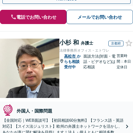
電話でお問い合わせ
メールでお問い合わせ
小杉 和
弁護士
京都府
法律事務所オフィス・エトワレ
営業時
高松市
か
面談方法(対面・電
らも相談
話・ビデオなど)は
間：本日
受付中
応相談
定休日
外国人・国際問題
【全国対応｜WEB面談可】【初回相談60分無料】【フランス語・英語
対応】【スイス法ジュリスト】欧州の弁護士ネットワークを活かし、
あなたが真に望む解決を目指します！法人・個人ともに相談多数。細