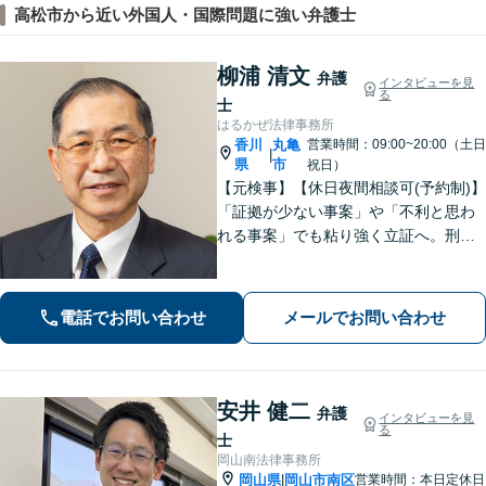
高松市から近い外国人・国際問題に強い弁護士
柳浦 清文
弁護
インタビューを見
る
士
はるかぜ法律事務所
香川
丸亀
営業時間：09:00~20:00（土日
|
県
市
祝日）
【元検事】【休日夜間相談可(予約制)】
「証拠が少ない事案」や「不利と思わ
れる事案」でも粘り強く立証へ。刑事
事件だけでなく、離婚、相続、交通事
故、不動産などのトラブルにも幅広く
対応。丁寧な説明とヒアリングで、問
電話でお問い合わせ
メールでお問い合わせ
題解決に尽力します。
安井 健二
弁護
インタビューを見
る
士
岡山南法律事務所
岡山県
岡山市南区
営業時間：本日定休日
|