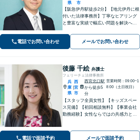
県
市
【阪急伊丹駅徒歩2分】【地元伊丹に根
付いた法律事務所】丁寧なヒアリング
と豊富な実績で幅広い問題を解決へ導
きます！【離婚男女問題】不定慰謝料
請求／面会交流など【相続・遺言】相
電話でお問い合わせ
メールでお問い合わせ
続放棄／遺産分割調停など【電話・メ
ール相談初回無料】【休日夜間対応
可】
後藤 千絵
弁護士
フェリーチェ法律事務所
西宮北口駅
営業時間：09:00~1
兵
西
8:00（土日祝日）
庫
宮
から徒歩5
|
県
市
分
【スタッフ全員女性】【キッズスペー
ス完備】【初回相談無料】【事業会社
勤務経験】女性ならではの共感力とコ
ミュニケーション能力で、時に寄り添
い、時に鋭く交渉を進め、あなたの権
利を守ります。特に離婚や相続など家
電話で面談予約
メールで面談予約