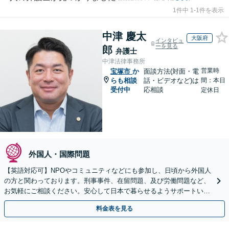
1件中 1-1件を表示
中津 慶太
大阪府
インタビュ
ーを見る
郎
弁護士
中津法律事務所
営業時
宝塚市
か
面談方法(対面・電
らも相談
話・ビデオなど)は
間：本日
受付中
応相談
定休日
外国人・国際問題
【英語対応可】NPOやコミュニティなどにも参加し、日頃から外国人
の方と関わっております。刑事事件、在留問題、及び労働問題など、
お気軽にご相談ください。安心して日本で暮らせるようサポートいた
します【夜間・休日相談OK】【北浜駅2分】
料金表を見る