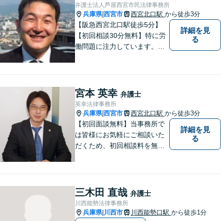
せていただきます。
弁護士法人芦屋西宮市民法律事務所
兵庫県
西宮市
西宮北口駅
から徒歩3分
|
【阪急西宮北口駅徒歩5分】
詳細を見
【初回相談30分無料】特に労
る
働問題に注力しています。残
業代、労災事故、不当解雇等
の問題でお困りの方はぜひお
気軽にご相談ください。また
民事事件，家事事件，刑事事
宮本 英幸
弁護士
件も幅広く取り扱っておりま
英幸法律事務所
す。
兵庫県
西宮市
西宮北口駅
から徒歩3分
|
【初回面談無料】当事務所で
詳細を見
は皆様にお気軽にご相談いた
る
だくため、初回相談料を無料
にしています。【西宮北口駅
徒歩３分】交通事故／相続問
題／労働問題／企業法務／男
女問題／建築問題など、貴方
三木田 直哉
弁護士
にとって最善の解決に向けて
川西能勢法律事務所
尽力します。【当日／夜間対
兵庫県
川西市
川西能勢口駅
から徒歩1分
|