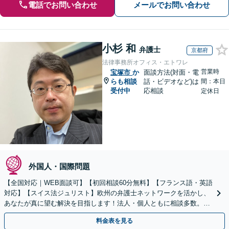
電話でお問い合わせ
メールでお問い合わせ
小杉 和
弁護士
京都府
法律事務所オフィス・エトワレ
営業時
宝塚市
か
面談方法(対面・電
らも相談
話・ビデオなど)は
間：本日
受付中
応相談
定休日
外国人・国際問題
【全国対応｜WEB面談可】【初回相談60分無料】【フランス語・英語
対応】【スイス法ジュリスト】欧州の弁護士ネットワークを活かし、
あなたが真に望む解決を目指します！法人・個人ともに相談多数。細
やかな連絡と粘り強い交渉を徹底【休日・夜間相談可】
料金表を見る