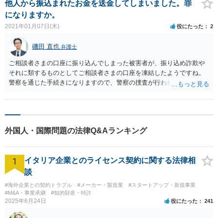
他人から振込まれたお金を送金してしまいました。罪
になりますか。
2021年01月07日(木)
役にたった
2
磯田 直也
弁護士
ご相談者さまの口座に振り込んでしまった被害者が、振り込め詐欺や
それに類するものとしてご相談者さまの口座を凍結したようですね。
警察を通じた手続きになりますので、警察の捜査が行われている可能
性もあります。 今後警察から連絡があり、刑事事件になる可能性はあ
るでしょう。 被害者はご相談者さまの口座に振り込んでいるわけです
から、刑事事件の成立とは別に、振り込んだお金を返せという請求が
なされることは十分に考えられます。 預金債権が消滅すると、残って
外国人・国際問題の法律Q&Aランキング
いた残金は被害者に分配されることになります。 今後警察から連絡が
来たり、被害者から金銭請求の通知等が届けば、お近くの法律事務所
に速やかにご相談されてください。
1
イタリア企業とのライセンス契約に関する法律相
談
#海外企業との契約トラブル
#メーカー・製造業
#スタートアップ・新規事業
#M&A・事業承継
#知的財産・特許
2025年6月24日
役にたった
241