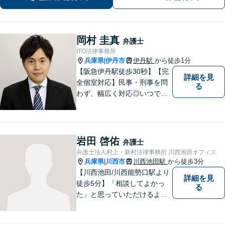
族の事案が得意です。
岡村 圭真
弁護士
ITO法律事務所
兵庫県
伊丹市
伊丹駅
から徒歩1分
|
【阪急伊丹駅徒歩30秒】【完
詳細を見
全個室対応】民事・刑事を問
る
わず、幅広く対応◎いつでも
迅速な対応で、「救急救命医
のような弁護士」を目指しま
す。広い視野とユーモアを忘
れず、尽力してまいります。
岩田 啓佑
弁護士
【メーカー法務経験あり】
弁護士法人村上・新村法律事務所 川西池田オフィス
兵庫県
川西市
川西池田駅
から徒歩3分
|
【川西池田/川西能勢口駅より
詳細を見
徒歩5分】「相談してよかっ
る
た」と思っていただけるよう
全力を尽くします。「弁護士
に相談してもいいのかな」と