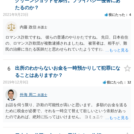
クリーンショットを添付。プライバシー侵害にあ
たるのか？
2021年9月23日
役にたった
4
内藤 政信
弁護士
ロマンス詐欺ですね。 彼らの普通のやりかたですね。 先日、日本在住
の、ロマンス詐欺団が複数逮捕されましたね。 被害者は、相手が、難
民の治療に当たる医師だと思わせられていたようですね。
6
出所のわからないお金を一時預かりして犯罪にな
ることはありますか？
2019年12月9日
役にたった
12
外海 周二
弁護士
お話を伺う限り、詐欺の可能性が高いと思います。 多額のお金を送る
ために税金が必要で、それを一時立て替えて欲しいという依頼があっ
たのであれば、絶対に払ってはいけません。 コミュニケーションサイ
トで知り合っただけの人に多額をお金を預けようとする人はいませ
ん。 預かって欲しいお金を送るなどというのは虚言であり、単にあな