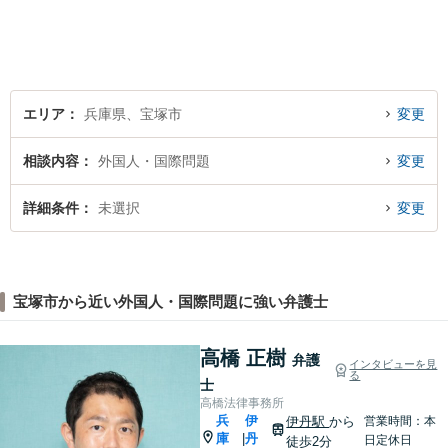
エリア
兵庫県、宝塚市
変更
相談内容
外国人・国際問題
変更
詳細条件
未選択
変更
宝塚市から近い外国人・国際問題に強い弁護士
高橋 正樹
弁護
インタビューを見
る
士
高橋法律事務所
兵
伊
伊丹駅
から
営業時間：本
庫
丹
|
日定休日
徒歩2分