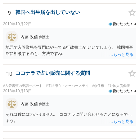
たりでしょうか。
9
韓国へ出生届を出していない
2019年10月22日
役にたった
3
内藤 政信
弁護士
地元で入管業務を専門にやってる行政書士が いいでしょう。 韓国領事
館に相談するのも、方法ですね。
10
ココナラで占い販売に関する質問
#入管書類の申請サポート
#不法滞在・オーバーステイ
#永住権
#外国人労働者
2018年10月13日
役にたった
3
内藤 政信
弁護士
それは僕にはわかりません。 ココナラに問い合わせることになるでし
ょう。