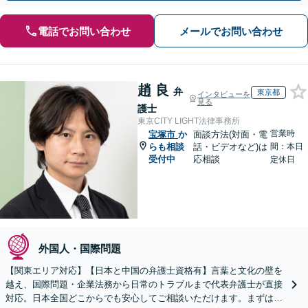
電話でお問い合わせ
メールでお問い合わせ
趙 良
弁
東京都
インタビューを
見る
護士
東京CITY LIGHT法律事務所
営業時
宝塚市
か
面談方法(対面・電
らも相談
話・ビデオなど)は
間：本日
受付中
応相談
定休日
外国人・国際問題
【関東エリア対応】【日本と中国の弁護士資格有】言葉と文化の壁を
越え、国際問題・企業法務から日常のトラブルまで代表弁護士が直接
対応。日本全国どこからでも安心してご相談いただけます。まずは一