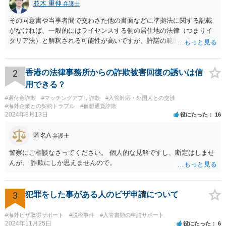
並木 重伸
弁護士
その同意書や当事者間で交わさた他の書面などに準拠法に関する記載
がなければ、一般的にはライセンスする側の居住地の法律（つまりイ
タリア法）と解釈される可能性が高いですが、許諾の範囲が日本国内
に限定されているなどの事情がある場合には、日本法となる可能性も
あります。 なお、仮に日本法になるとしても、新しい会社との間で契
約が有効かどうかは、ライセンスされた権利の種類（著作権、商標
2
香港の法律事務所からの詐欺被害回復の誘いは信
権、特許権など）や契約の時期などを見て判断する必要があります。
用できる？
いずれにせよ具体的事情が分からないと確定的な回答は難しいと思わ
#還付金詐欺
#マッチングアプリ詐欺
#入管対応・外国人との交渉
れますので、弁護士に直接相談されることをお勧めします。
#海外企業との契約トラブル
#仮想通貨詐欺
2024年8月13日
役にたった
16
匿名A
弁護士
警察にご相談なさってください。 個人的な見解ですし、断定はしませ
んが、 詐欺にしか思えませんので。
3
犯罪をした事がある人のビザ申請について
#海外ビザ取得サポート
#脱税事件
#入管書類の申請サポート
2024年11月25日
役にたった
6