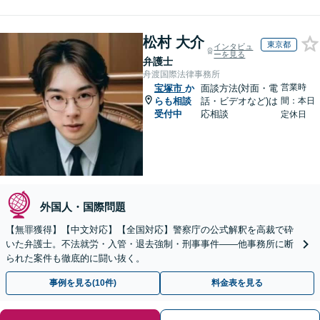
松村 大介
東京都
インタビュ
ーを見る
弁護士
舟渡国際法律事務所
営業時
宝塚市
か
面談方法(対面・電
らも相談
話・ビデオなど)は
間：本日
受付中
応相談
定休日
外国人・国際問題
【無罪獲得】【中文対応】【全国対応】警察庁の公式解釈を高裁で砕
いた弁護士。不法就労・入管・退去強制・刑事事件——他事務所に断
られた案件も徹底的に闘い抜く。
事例を見る(10件)
料金表を見る