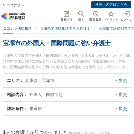
弁護士の方はこちら
ココナラへ
投稿する
探す
閲覧履歴
マイリスト
ログイン
ココナラ法律相談
兵庫県で法律相談できる弁護士
宝塚市で法律相談で
宝塚市の外国人・国際問題に強い弁護士
兵庫県の宝塚市で外国人・国際問題に強い弁護士が1名見つかりました。初回面
談無料や休日面談に対応している弁護士なども掲載中。国際離婚やハーグ条
約、国際結婚等の細かな分野での絞り込み検索もでき便利です。特にルーセン
ト法律事務所の磯田 直也弁護士のプロフィール情報や弁護士費用、強みなどが
注目されています。『宝塚市で土日や夜間に発生した外国人・国際問題のトラ
エリア
兵庫県、宝塚市
変更
ブルを今すぐに弁護士に相談したい』『外国人・国際問題のトラブル解決の実
績豊富な近くの弁護士を検索したい』『初回相談無料で外国人・国際問題を法
相談内容
外国人・国際問題
変更
律相談できる宝塚市内の弁護士に相談予約したい』などでお困りの相談者さん
におすすめです。
詳細条件
未選択
変更
1
人の弁護士が見つかりました
(検索結果について詳しくは
こちら
)