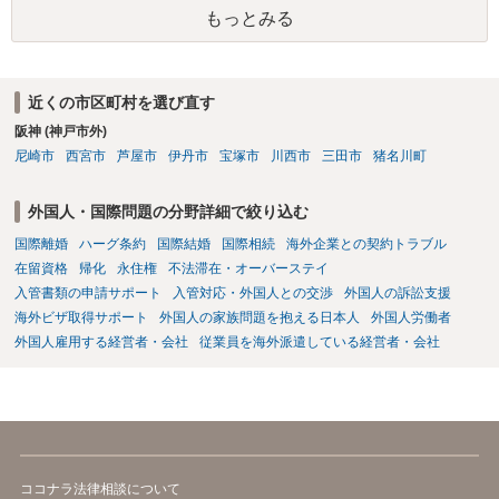
もっとみる
近くの市区町村を選び直す
阪神 (神戸市外)
尼崎市
西宮市
芦屋市
伊丹市
宝塚市
川西市
三田市
猪名川町
外国人・国際問題の分野詳細で絞り込む
国際離婚
ハーグ条約
国際結婚
国際相続
海外企業との契約トラブル
在留資格
帰化
永住権
不法滞在・オーバーステイ
入管書類の申請サポート
入管対応・外国人との交渉
外国人の訴訟支援
海外ビザ取得サポート
外国人の家族問題を抱える日本人
外国人労働者
外国人雇用する経営者・会社
従業員を海外派遣している経営者・会社
ココナラ法律相談について