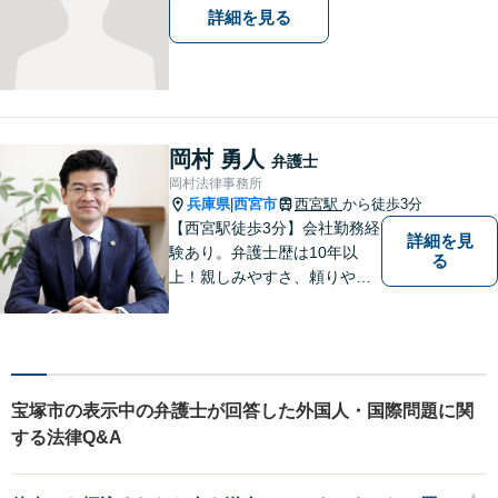
応可】
詳細を見る
岡村 勇人
弁護士
岡村法律事務所
兵庫県
西宮市
西宮駅
から徒歩3分
|
【西宮駅徒歩3分】会社勤務経
詳細を見
験あり。弁護士歴は10年以
る
上！親しみやすさ、頼りやす
さを大切にしています。お困
りごとがあれば、お気軽にご
相談ください。【初回３０分
面談無料】
宝塚市の表示中の弁護士が回答した外国人・国際問題に関
する法律Q&A