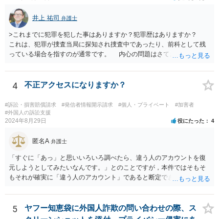
井上 祐司
弁護士
>これまでに犯罪を犯した事はありますか？犯罪歴はありますか？
これは、犯罪が捜査当局に探知され捜査中であったり、前科として残
っている場合を指すのが通常です。 内心の問題はさておき、ご質問
の状況であれば「いいえ」と回答するのがセオリーかと思います。
4
不正アクセスになりますか？
#訴訟・損害賠償請求
#発信者情報開示請求
#個人・プライベート
#加害者
#外国人の訴訟支援
2024年8月29日
役にたった
4
匿名A
弁護士
「すぐに「あっ」と思いいろいろ調べたら、違う人のアカウントを復
元しようとしてみたいなんです。」とのことですが，本件ではそもそ
もそれが確実に「違う人のアカウント」であると断定できていません
し，仮にそのアドレスが実在したとしても不正アクセスの故意が観念
できません。余計な心配でしょう。
5
ヤフー知恵袋に外国人詐欺の問い合わせの際、ス