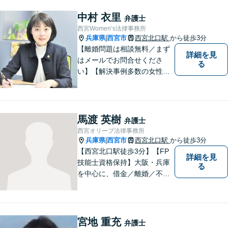
迷われている方は、躊躇する
ことなく私にご相談くださ
中村 衣里
弁護士
い。
西宮Women’s法律事務所
兵庫県
西宮市
西宮北口駅
から徒歩3分
|
【離婚問題は相談無料／まず
詳細を見
はメールでお問合せくださ
る
い】【解決事例多数の女性弁
護士】離婚、相続などの家庭
に関する問題の解決を得意と
する弁護士です。兵庫県内、
神戸・西宮・尼崎・芦屋でお
馬渡 英樹
弁護士
困りの女性はぜひご相談くだ
西宮オリーブ法律事務所
さい。【完全個室・お子様も
兵庫県
西宮市
西宮北口駅
から徒歩3分
|
歓迎】
【西宮北口駅徒歩3分】【FP
詳細を見
技能士資格保持】大阪・兵庫
る
を中心に、借金／離婚／不動
産／相続など幅広いお困りご
とを解決する弁護士です。相
談にいらっしゃる全ての方に
丁寧な対応、アドバイスをさ
宮地 重充
弁護士