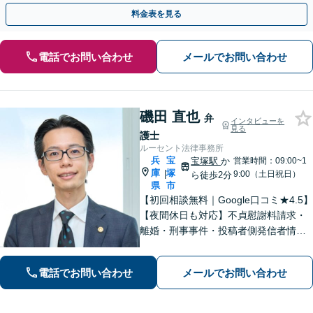
歩を踏み出してみませんか。【初回相談無料】
料金表を見る
電話でお問い合わせ
メールでお問い合わせ
磯田 直也
弁
インタビューを
見る
護士
ルーセント法律事務所
兵
宝
宝塚駅
か
営業時間：09:00~1
庫
塚
|
9:00（土日祝日）
ら徒歩2分
県
市
【初回相談無料｜Google口コミ★4.5】
【夜間休日も対応】不貞慰謝料請求・
離婚・刑事事件・投稿者側発信者情報
開示請求の実績・経験多数。オーダー
メイドのサービスで問題解決や事業の
電話でお問い合わせ
メールでお問い合わせ
推進を強力にサポート【宝塚駅徒歩2分
｜電話・WEB面談で全国対応】