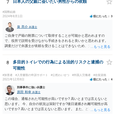
たから金銭を詐取しようとしている可能性が高いです。 間に合えばよ
7
日本人の父親に会いたい男性からの依頼
いのですが、くれぐれもお金を送らないようにしてください。
#国際結婚
2024年8月1日
役にたった
3
泉 亮介
弁護士
ご自身で戸籍の附票について取得することが可能かと思われますの
で、役所で説明を受けながら手続きをされると良いかと思われます。
調査だけで弁護士が依頼を受けることはできないため、父親に対して
何か請求がある場合は弁護士に依頼することを検討されても良いでし
ょう。
8
多目的トイレでの行為による法的リスクと逮捕の
可能性
#加害者
#入管書類の申請サポート
#公然わいせつ
#外国人労働者
#在留資格
2021年12月8日
役にたった
4
刑事事件に強い弁護士
原田 和幸
弁護士
この場合、通報された可能性が高いですか? 高いとまでは言えないと
思います。 今、自分の状況は深刻ですか?後日逮捕され離可能性が高
いですか? 高いとまでは言えないと思います。 また、どんな犯罪をし
てしまいしまったでしょうか? 考えられるとすれば、建造物侵入罪あ