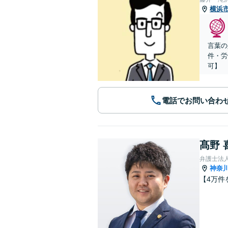
横浜
言葉の
件・労
可】
電話でお問い合わ
髙野 
弁護士法
神奈
【4万件