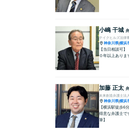
小嶋 干城
テイクヒルズ法律
神奈川県
横浜
|
【当日相談可】
０年以上ありま
加藤 正太
未来創造弁護士法人
神奈川県
横浜
|
【横浜駅徒歩6
得意な弁護士で
筆】