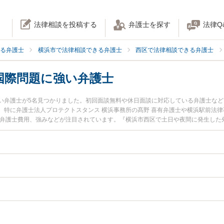
法律相談を投稿する
弁護士を探す
法律Q
る弁護士
横浜市で法律相談できる弁護士
西区で法律相談できる弁護士
国際問題に強い弁護士
い弁護士が5名見つかりました。初回面談無料や休日面談に対応している弁護士な
。特に弁護士法人プロテクトスタンス 横浜事務所の髙野 喜有弁護士や横浜駅前法律
や弁護士費用、強みなどが注目されています。『横浜市西区で土日や夜間に発生した
解決の実績豊富な近くの弁護士を検索したい』『初回相談無料で外国人・国際問題
めです。