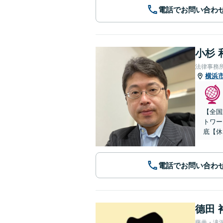
電話でお問い合わ
小杉 
法律事務
横浜
【全国
トワー
底【休
電話でお問い合わ
德田 
藤井・滝