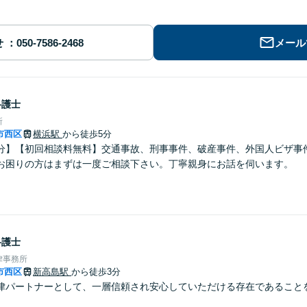
せ
メール
弁護士
所
市西区
横浜駅
から徒歩5分
分】【初回相談料無料】交通事故、刑事事件、破産事件、外国人ビザ事
お困りの方はまずは一度ご相談下さい。丁寧親身にお話を伺います。
弁護士
律事務所
市西区
新高島駅
から徒歩3分
律パートナーとして、一層信頼され安心していただける存在であること