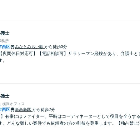
弁護士
事務所
市西区
みなとみらい駅
から徒歩3分
【夜間休日対応可】【電話相談可】サラリーマン経験があり、弁護士と
す。
弁護士
 横浜オフィス
市西区
新高島駅
から徒歩2分
分】有事にはファイター、平時はコーディネーターとして役目を全うす
す。どんな難しい案件でも依頼者の方の利益を尊重します。【独占禁止