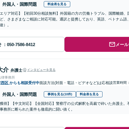
外国人・国際問題
料金表を見る
エリア対応】【初回30分相談無料】外国籍の方の労働トラブル、国際離婚、
ど、さまざまなご相談に対応可能。通訳と提携しており、英語、ベトナム語
途）。
せ
メール
大介
弁護士
インタビューを見る
法律事務所
市西区
からも相談受付中
面談方法(対面・電話・ビデオなど)は応相談
営業時間：0
外国人・国際問題
事例を見る(10件)
料金表を見る
獲得】【中文対応】【全国対応】警察庁の公式解釈を高裁で砕いた弁護士。
事務所に断られた案件も徹底的に闘い抜く。