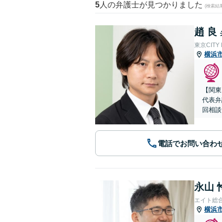
5
人の弁護士が見つかりました
(検索結
趙 良
東京CITY
横浜
【関東
代表弁
回相談
電話でお問い合わ
永山 
エイト総
横浜