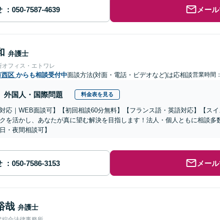
せ
メール
和
弁護士
所オフィス・エトワレ
市西区
からも相談受付中
面談方法(対面・電話・ビデオなど)は応相談
営業時間：0
外国人・国際問題
料金表を見る
対応｜WEB面談可】【初回相談60分無料】【フランス語・英語対応】【ス
クを活かし、あなたが真に望む解決を目指します！法人・個人ともに相談多
日・夜間相談可】
せ
メール
裕哉
弁護士
沢綜合法律事務所