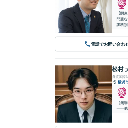
【関東
問題な
訳料別
電話でお問い合わ
松村 
舟渡国際
横浜
【無罪
——他