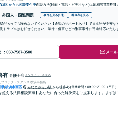
市西区
からも相談受付中
面談方法(対面・電話・ビデオなど)は応相談
営業時間：0
外国人・国際問題
事例を見る(1件)
料金表を見る
壁があっても諦めないでください【通訳のサポートあり】で日本語が不安な
働トラブルはお任せください。暴行・傷害などの刑事事件に迅速対応いたし
せ
メール
喜有
弁護士
インタビューを見る
人プロテクトスタンス 横浜事務所
川県
横浜市西区
みなとみらい駅
から徒歩4分
営業時間：09:00~21:00（平日）
|
を超える法律相談実績】あなたに合った解決策をご提案します。まずは