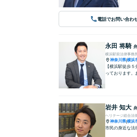
電話でお問い合わ
永田 将騎
横浜駅前法律事務
神奈川県
横浜
|
【横浜駅徒歩５
っております。
岩井 知大
ヘリテージ総合法
神奈川県
横浜
|
市民の身近な法