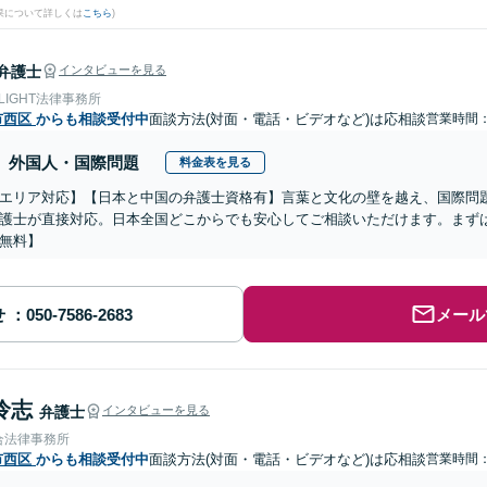
果について詳しくは
こちら
)
弁護士
インタビューを見る
 LIGHT法律事務所
市西区
からも相談受付中
面談方法(対面・電話・ビデオなど)は応相談
営業時間：0
外国人・国際問題
料金表を見る
エリア対応】【日本と中国の弁護士資格有】言葉と文化の壁を越え、国際問
護士が直接対応。日本全国どこからでも安心してご相談いただけます。まず
無料】
せ
メール
怜志
弁護士
インタビューを見る
合法律事務所
市西区
からも相談受付中
面談方法(対面・電話・ビデオなど)は応相談
営業時間：1