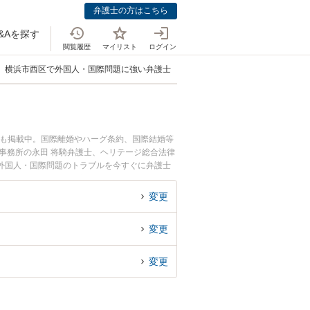
弁護士の方はこちら
&Aを探す
閲覧履歴
マイリスト
ログイン
横浜市西区で外国人・国際問題に強い弁護士
ども掲載中。国際離婚やハーグ条約、国際結婚等
事務所の永田 将騎弁護士、ヘリテージ総合法律
外国人・国際問題のトラブルを今すぐに弁護士
を法律相談できる横浜市西区内の弁護士に相談予
変更
変更
変更