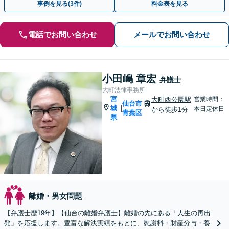
事例を見る(3件)
料金表を見る
電話でお問い合わせ
メールでお問い合わせ
小田嶋 章宏
弁護士
大町法律事務所
宮
大町西公園駅
営業時間：
仙台市
城
|
本日定休日
から徒歩1分
青葉区
県
離婚・男女問題
【弁護士歴19年】【仙台の離婚弁護士】離婚の先にある「人生の再出
発」を応援します。豊富な解決実績をもとに、慰謝料・財産分与・養