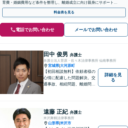
育費・婚姻費用など条件を整理し、離婚成立に向け親身にサポートし
ます。【大町西公園駅1分】【夜間・休日対応可能】
料金表を見る
電話でお問い合わせ
メールでお問い合わせ
田中 俊男
弁護士
弁護士法人菅原・佐々木法律事務所 仙南事務所
宮城県
大河原町
|
【初回相談無料】依頼者様の
詳細を見
心情に配慮した問題解決。交
る
通事故、相続問題、離婚問題
等のご依頼に迅速対応！各分
野に精通する弁護士が多数在
籍。お困りの方はお気軽にご
相談ください。【大河原フォ
遠藤 正紀
弁護士
ルテ内】
米沢舞鶴法律事務所
山形県
米沢市
|