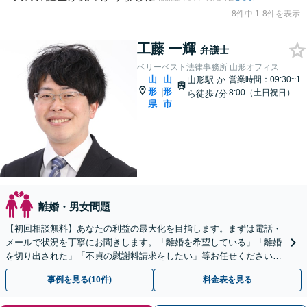
8件中 1-8件を表示
工藤 一輝
弁護士
ベリーベスト法律事務所 山形オフィス
山
山
山形駅
か
営業時間：09:30~1
形
形
|
8:00（土日祝日）
ら徒歩7分
県
市
離婚・男女問題
【初回相談無料】あなたの利益の最大化を目指します。まずは電話・
メールで状況を丁寧にお聞きします。「離婚を希望している」「離婚
を切り出された」「不貞の慰謝料請求をしたい」等お任せください。
【リーズナブルな料金設定】
事例を見る(10件)
料金表を見る