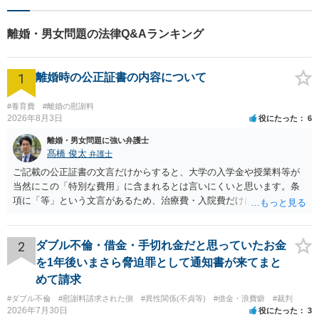
用は、請求する意思を表示した月からしか発生しないのが原則ですので、早
めに調停を申し立てて請求する意思を明確にしておくことが大切です。 養育
費は、お子さんが成人するまでの長期間にわたるものですので、途中で支払
離婚・男女問題の法律Q&Aランキング
いが遅れたときに相手の財産が差押えできるよう、調停や公正証書で取り決
めておいたほうが安全です。
1
離婚時の公正証書の内容について
#養育費
#離婚の慰謝料
2026年8月3日
役にたった
6
離婚・男女問題に強い弁護士
髙橋 俊太
弁護士
ご記載の公正証書の文言だけからすると、大学の入学金や授業料等が
当然にこの「特別な費用」に含まれるとは言いにくいと思います。条
項に「等」という文言があるため、治療費・入院費だけに限定される
わけではありませんが、その前に「病気・事故に伴う費用」と明記さ
れていますので、通常は、病気や事故によって臨時に必要となった医
療費その他これに類する特別支出を念頭に置いた条項と読むのが自然
2
ダブル不倫・借金・手切れ金だと思っていたお金
です。したがって、大学の入学金、授業料、受験費用などの教育費に
を1年後いまさら脅迫罪として通知書が来てまと
ついてまで、「この条項があるから当然に半額を請求できる」とまで
めて請求
は言いにくいと思われます。なお、通常、大学進学費用をどこまで負
#ダブル不倫
#慰謝料請求された側
#異性関係(不貞等)
#借金・浪費癖
#裁判
担すべきかについては、離婚時の合意内容のほか、子どもの年齢、大
2026年7月30日
役にたった
3
学進学についての父母の認識、父母の学歴・収入・資産状況、進学先