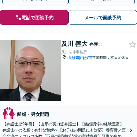
電話で面談予約
メールで面談予約
及川 善大
弁護士
及川法律事務所
山形県
山形市
営業時間：本日定休日
|
離婚・男女問題
【弁護士歴9年目】【山形の実力派弁護士】【離婚調停の経験豊富】
弁護士への依頼で有利な和解へ【お子様の問題にも対応】養育費／面
会交流のノウハウ多数【不貞の慰謝料請求の実績多数】証拠の集め方