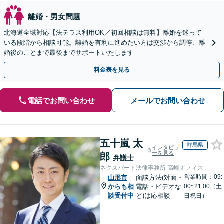
離婚・男女問題
北海道全域対応【法テラス利用OK／初回相談は無料】離婚を迷って
いる段階から相談可能。離婚を有利に進めたい方は交渉から調停、離
婚後のことまで最後までサポートいたします
料金表を見る
電話でお問い合わせ
メールでお問い合わせ
五十嵐 太
群馬県
インタビュ
ーを見る
郎
弁護士
ネクスパート法律事務所 高崎オフィス
営業時間：09:
山形市
面談方法(対面・
からも相
電話・ビデオな
00~21:00（土
談受付中
ど)は応相談
日祝日）