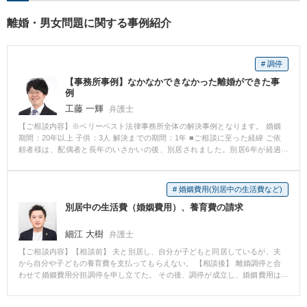
野にも対応可能。相談者が十
離婚・男女問題に関する事例紹介
分に理解できるよう丁寧に説
明することを心がけていま
す。
# 調停
【事務所事例】なかなかできなかった離婚ができた事
例
工藤 一輝
弁護士
【ご相談内容】※ベリーベスト法律事務所全体の解決事例となります。 婚姻
期間：20年以上 子供：3人 解決までの期間：1年 ■ご相談に至った経緯 ご依
頼者様は、配偶者と長年のいさかいの後、別居されました。別居6年が経過
し、ご依頼者様は離婚に向けた話合いを試みましたが、配偶者はのらりくら
りと話をはぐらかし、なかなか離婚できずにいました。 ■ご相談内容 離婚調
停を申立て、早期の離婚を実現したいとのことでした。 ■ベリーベストの対
# 婚姻費用(別居中の生活費など)
応とその結果 家庭裁判所に離婚調停を申し立て、ご依頼者様の希望の条件に
別居中の生活費（婚姻費用）、養育費の請求
て離婚を成立することができました。
細江 大樹
弁護士
【ご相談内容】【相談前】 夫と別居し、自分が子どもと同居しているが、夫
から自分や子どもの養育費を支払ってもらえない。 【相談後】 離婚調停と合
わせて婚姻費用分担調停を申し立てた。 その後、調停が成立し、婚姻費用は
調停を申し立てた月に遡って支払ってもらえることになった。 親権者は自分
になり、養育費を支払ってもらうことになった。 【先生のコメント】 婚姻費