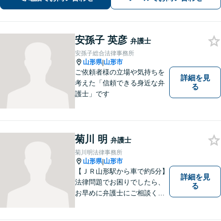
安孫子 英彦
弁護士
安孫子総合法律事務所
山形県
山形市
|
ご依頼者様の立場や気持ちを
詳細を見
考えた「信頼できる身近な弁
る
護士」です
菊川 明
弁護士
菊川明法律事務所
山形県
山形市
|
【ＪＲ山形駅から車で約5分】
詳細を見
法律問題でお困りでしたら、
る
お早めに弁護士にご相談くだ
さい。 依頼者様の抱えていら
っしゃる不安や、ご希望を丁