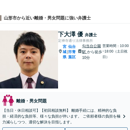
山形市から近い離婚・男女問題に強い弁護士
下大澤 優
弁護士
定禅寺通り法律事務所
勾当台公園
営業時間：10:00
宮
仙台
~18:00（土日祝
城
市青
駅
から徒歩
|
県
葉区
日）
10分
離婚・男女問題
【当日・休日相談可】【初回相談無料】 離婚手続には、精神的な負
担・経済的な負担等、様々な負担が伴います。 ご依頼者様の負担を極
力減らしつつ、適切な解決を目指します。