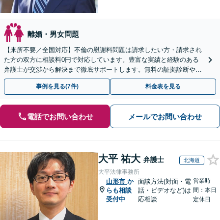
離婚・男女問題
【来所不要／全国対応】不倫の慰謝料問題は請求したい方・請求され
た方の双方に相談料0円で対応しています。豊富な実績と経験のある
弁護士が交渉から解決まで徹底サポートします。無料の証拠診断や着
手金の返還保証もありますので安心してご相談ください。
事例を見る(7件)
料金表を見る
電話でお問い合わせ
メールでお問い合わせ
大平 祐大
弁護士
北海道
大平法律事務所
営業時
山形市
か
面談方法(対面・電
らも相談
話・ビデオなど)は
間：本日
受付中
応相談
定休日