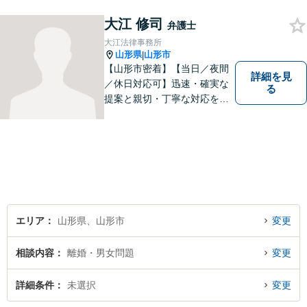
寧にお伺いいたします。
大江 修司
弁護士
大江法律事務所
山形県
山形市
|
【山形市密着】【当日／夜間
詳細を見
／休日対応可】迅速・確実な
る
提案と親切・丁寧な対応をい
たします。必ず皆様のお力に
なりますので、お気軽にご相
談下さい。【法テラス利用
可】不安や問題について法的
リスクを説明し、見通しを立
て、より良い解決に導くお手
伝いをいたします。
エリア
山形県、山形市
変更
相談内容
離婚・男女問題
変更
詳細条件
未選択
変更