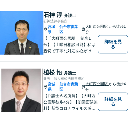
石神 淳
弁護士
石神法律事務所
大町西公園駅
から徒歩1
宮城
仙台市青葉
|
県
区
分
【「大町西公園駅」 徒歩1
詳細を見
分】【土曜日相談可能】私は
る
親切で丁寧な対応を心がけ、
特に社会的に弱い立場の方や
法律に不安を抱える方々に支
援を提供しています。 依頼者
植松 悟
弁護士
の要望を実現するため、迅速
弁護士法人植松法律事務所
かつ的確に対応いたします。
大町西公園駅
から徒歩4
宮城
仙台市青葉
|
県
区
分
【弁護士６名所属】【大町西
詳細を見
公園駅徒歩4分】【初回面談無
る
料】新型コロナウイルス感染
拡大や業績の悪化によって、
借金でお困りの方へ解決策を
ご提案いたします。その他分