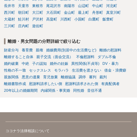
クがありますので、むしろ、原則としては、清算条項を記載するべき
長井市
天童市
東根市
尾花沢市
南陽市
山辺町
中山町
河北町
であるとお考えいただくといいです。 ご質問に対する回答は以上で
すが、可能であれば、ご依頼になるかは別として、お近くの弁護士に
西川町
朝日町
大江町
大石田町
金山町
最上町
舟形町
真室川町
直接相談されて、 今後の対応についてアドバイス等を求めることを
大蔵村
鮭川村
戸沢村
高畠町
川西町
小国町
白鷹町
飯豊町
お勧めいたします。 ご参考にしていただければ幸いです。
三川町
庄内町
遊佐町
離婚・男女問題の分野詳細で絞り込む
財産分与
養育費
親権
婚姻費用(別居中の生活費など)
離婚の慰謝料
離婚すること自体
親子交流（面会交流）
不倫慰謝料
ダブル不倫
婚約破棄
中絶
子の認知
婚外の妊娠
異性関係(不貞等)
DV・暴力
性格の不一致
セックスレス
モラハラ
生活費を渡さない
借金・浪費癖
親族関係
悪意の遺棄
育児放棄
離婚協議
調停
審判
裁判
離婚書類作成
慰謝料請求したい側
慰謝料請求された側
有責配偶者
20年以上の婚姻期間
内縁関係・事実婚
同性婚
音信不通
ココナラ法律相談について