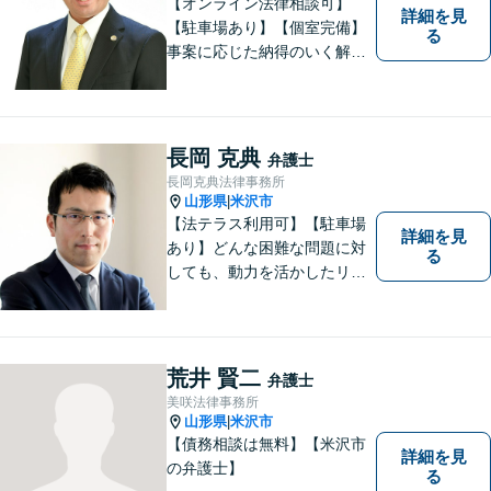
【オンライン法律相談可】
詳細を見
【駐車場あり】【個室完備】
る
事案に応じた納得のいく解決
をサポートします！
長岡 克典
弁護士
長岡克典法律事務所
山形県
米沢市
|
【法テラス利用可】【駐車場
詳細を見
あり】どんな困難な問題に対
る
しても、動力を活かしたリー
ガルサービスをご提供させて
いただきます。ご依頼いただ
いた案件は1日でも早く解決す
るよう努力することで早期解
荒井 賢二
弁護士
決を目指します。 お気軽にご
美咲法律事務所
相談ください。
山形県
米沢市
|
【債務相談は無料】【米沢市
詳細を見
の弁護士】
る