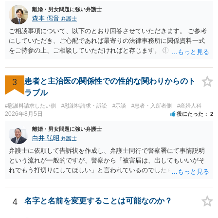
や費用などを踏まえて個別に検討することになります。公正証書の他
離婚・男女問題に強い弁護士
の条項において、養育費の終期についてどのように定められている
森本 偲音
弁護士
か、大学進学に関する定めの有無、「教育費」「進学費用」に関する
ご相談事項について、以下のとおり回答させていただきます。 ご参考
定めの有無等について確認する必要があると考えられます。
にしていただき、ご心配であれば最寄りの法律事務所に関係資料一式
をご持参の上、ご相談していただければと存じます。 ① このLINEの
流れを見る限り、100万円は貸付金ではなく、手切れ金・和解金と評価
される可能性はあるのか ⇒LINEを含む１００万円の貸付に至るまでの
やり取り等の経緯、誓約書の内容等を踏まえて、関係を清算するため
3
患者と主治医の関係性での性的な関わりからのト
の 金銭であったと評価される可能性はあると考えます。 ② 「今後一
ラブル
切関与しないなら100万円振り込む」というLINEや誓約書は、裁判上
#慰謝料請求したい側
#慰謝料請求・訴訟
#示談
#患者・入所者側
#産婦人科
どの程度証拠価値があるのか ⇒前後のやり取りや誓約書の具体的内容
2026年8月5日
役にたった
2
を見ない限り、具体的な判断はできませんが、一定の証拠価値はある
と考えます。 ③ 借用書があっても、後から100万円を貸付扱いに変更
離婚・男女問題に強い弁護士
することは認められるのか。 ⇒おそらく１００万円は不当利得（受け
白井 弘昭
弁護士
取る正当な権利がないのに利益を取得した）として返還請求されてい
弁護士に依頼して告訴状を作成し、弁護士同行で警察署にて事情説明
るものかと推察しますので、 貸金返還ではないかと存じます。 ④ 私
という流れが一般的ですが、警察から「被害届は、出してもいいがそ
は現在、収入も不安定で貯金もなくリボ払い借金が既に約100万あり。
れでもう打切りにしてほしい」と言われているのでしたら、あまり結
今年に再婚したが主人はお金に厳しい為、一括で220万円を支払う事は
論は変わらないかもしれないですね。 所轄の警察を飛び越えて、直接
困難 仮に裁判で敗訴した場合でも、分割払いになる可能性はあります
検察庁に訴えるのもありかもしれないですが、実際に捜査をするの
か。 ⇒判決となり敗訴してしまった場合は、強制執行により不動産等
は、結局所轄だと思われますので、やはり結論は変わらないかもしれ
4
名字と名前を変更することは可能なのか？
の財産を差し押さえられ、そこから債権回収が図られることになりま
ないです。 一度、最寄りの「刑事に強い」とうたっている弁護士に相
すが、 和解であれば柔軟な解決が可能ですので、その場合は分割払