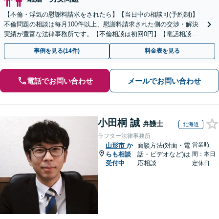
【不倫・浮気の慰謝料請求をされたら】【当日中の相談可(予約制)】
不倫問題の相談は毎月100件以上、慰謝料請求された側の交渉・解決
実績が豊富な法律事務所です。【不倫相談は初回0円】【電話相談で
ご契約まで対応可/来所不要】
事例を見る(14件)
料金表を見る
電話でお問い合わせ
メールでお問い合わせ
小田桐 誠
弁護士
北海道
ラフター法律事務所
営業時
山形市
か
面談方法(対面・電
らも相談
話・ビデオなど)は
間：本日
受付中
応相談
定休日