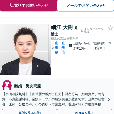
電話でお問い合わせ
メールでお問い合わせ
細江 大樹
弁
インタビューを
見る
護士
樹氷の森法律事務所
山
山
山形駅
から
営業時間：本
形
形
|
日定休日
徒歩10分
県
市
離婚・男女問題
【初回相談無料】【富裕層の離婚に注力】財産分与、婚姻費用、養育
費、不貞慰謝料等、金銭トラブルの解決実績が豊富です。企業の経営
者、医師、公務員や、その奥様（専業主婦、看護師等）の離婚を扱い
ます。【オンライン面談可】【無料駐車場あり】
事例を見る(3件)
料金表を見る