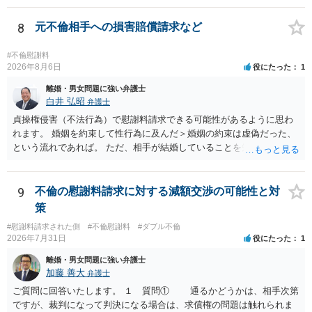
には、追加着手金や日当、実費が発生することもあります。 もっと
も、証拠が十分にあるか、相手方の住所・勤務先が分かるか、慰謝料
8
元不倫相手への損害賠償請求など
額、離婚の有無、交渉で終わるか訴訟まで見込むかによって、費用は
変わり得ます。依頼前に、交渉だけの場合、訴訟になった場合、回収
#不倫慰謝料
できなかった場合の費用を確認しておくとよいでしょう。 弁護士選び
2026年8月6日
役にたった
1
では、不貞慰謝料案件の経験が相応にあるか、費用体系が明確か、見
離婚・男女問題に強い弁護士
通しを過度に楽観的に言い過ぎないか、質問に具体的に答えてくれる
白井 弘昭
弁護士
か、連絡方法（メール、電話、弁護士直接か事務局員を介するかな
貞操権侵害（不法行為）で慰謝料請求できる可能性があるように思わ
ど）や対応スピードが合うかを確認するとよいと思います。いずれに
れます。 婚姻を約束して性行為に及んだ＞婚姻の約束は虚偽だった、
しましても、弁護士への相談・依頼にあたっては、証拠資料、夫と相
という流れであれば。 ただ、相手が結婚していることを知って行為に
手方の関係、相手方の氏名・住所等、夫婦関係への影響、離婚予定の
及んでいるのであれば、婚姻できないことについて相談者さんの帰責
有無など事実関係をよく整理して相談されることをお勧めいたしま
性も認められそうですので、あまり慰謝料は高額にならないように思
す。
われます。 一度、最寄りの弁護士に相談してみてください。
9
不倫の慰謝料請求に対する減額交渉の可能性と対
策
#慰謝料請求された側
#不倫慰謝料
#ダブル不倫
2026年7月31日
役にたった
1
離婚・男女問題に強い弁護士
加藤 善大
弁護士
ご質問に回答いたします。 １ 質問① 通るかどうかは、相手次第
ですが、裁判になって判決になる場合は、求償権の問題は触れられま