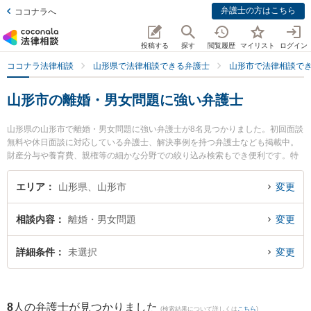
弁護士の方はこちら
ココナラへ
投稿する
探す
閲覧履歴
マイリスト
ログイン
ココナラ法律相談
山形県で法律相談できる弁護士
山形市で法律相談で
山形市の離婚・男女問題に強い弁護士
山形県の山形市で離婚・男女問題に強い弁護士が8名見つかりました。初回面談
無料や休日面談に対応している弁護士、解決事例を持つ弁護士なども掲載中。
財産分与や養育費、親権等の細かな分野での絞り込み検索もでき便利です。特
にベリーベスト法律事務所 山形オフィスの工藤 一輝弁護士や樹氷の森法律事務
所の細江 大樹弁護士、及川法律事務所の及川 善大弁護士のプロフィール情報や
エリア
山形県、山形市
変更
弁護士費用、強みなどが注目されています。『山形市で土日や夜間に発生した
離婚・男女問題のトラブルを今すぐに弁護士に相談したい』『離婚・男女問題
相談内容
離婚・男女問題
変更
のトラブル解決の実績豊富な近くの弁護士を検索したい』『初回相談無料で離
婚・男女問題を法律相談できる山形市内の弁護士に相談予約したい』などでお
困りの相談者さんにおすすめです。
詳細条件
未選択
変更
8
人の弁護士が見つかりました
(検索結果について詳しくは
こちら
)