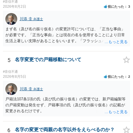
談してみてはいかがでしょうか。 以上、ご参考まで。
#音信不通
いにより支払うことも十分可能です。 ⑤ このような事情であれば、私
2026年8月2日
役にたった
3
は120万円のみ和解交渉を続けるべきでしょうか。 ⇒ご相談者様の認
識を前提にすれば、１００万円も含めて返済する必要はないと考えら
川添 圭
弁護士
れるため、 120万円のみについて交渉を続けることがベターかと存じ
ます。
まず名（及び名の振り仮名）の変更許可については、「正当な事由」
が必要です。「正当な事由」とは現在の名を使用することにより日常
生活上著しい支障があることをいいます。「フラッシュバック」とい
った精神的・心理的な理由の場合、医学的な裏付けがあるかどうかが
きわめて重要になりますので、医師の診断書の記載が重要です（医学
的裏付けがない場合、もっぱら主観的な主張であるとして変更が許可
5
名字変更での戸籍移動について
されません）。 診断書は単に病名の記載では足りず、その症状の発生
原因となった事実と、当該症状が医学的に裏付けられること、そして
#音信不通
その発生原因及び症状が現在の名を使用していることに関連している
2026年8月5日
役にたった
2
こと、といった説明がなされているのが望ましい（むしろ必要）でし
ょう。 ただし、もし上記の理由の主張が難しい場合でも、一定期間通
川添 圭
弁護士
称名を使用して、その後にいわゆる永年使用を理由とする許可申立て
戸籍法107条1項の氏（及び氏の振り仮名）の変更では、新戸籍編製等
を選択すれば、比較的緩やかに認められます。 氏の変更については、
の戸籍変動は発生せず、戸籍事項の氏（及び氏の振り仮名）の記載が
本件では、(1)子の氏の変更許可（民法791条1項）と、(2)戸籍法107条1
変更されるだけです。
項の氏の変更許可の2種類が考えられます。 (1)については、ご両親が
婚姻当時に称していた氏への変更となります（この種の事案では、母
が親権者として離婚し、子は母の旧姓を称することになった事案で、
6
名字の変更で両親の名字以外をえらべるのか？
父の氏を称したいというケースが多い）。法律上は特に明文の要件が