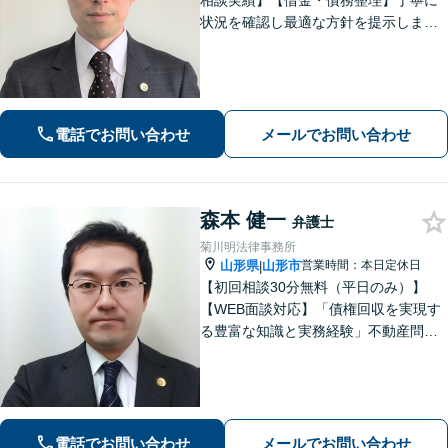
相談実績】【借金・債務整理】丁寧に
状況を確認し最適な方針を提示しま
す。【交通事故】短期間で交渉をまと
めます。後遺障害認定や保険金増額な
ど幅広い実績あり。【刑事事件】迅速
な対応でご不安を軽減します。
電話でお問い合わせ
メールでお問い合わせ
森本 健一
弁護士
菊川明法律事務所
山形県
山形市
営業時間：本日定休日
|
【初回相談30分無料（平日のみ）】
【WEB面談対応】「債権回収を実現す
る豊富な知識と実務経験」不動産問
題：賃貸借契約書の作成から入居者と
のトラブル対応まで、オーナーさまの
立場に立った解決をご提案します。
【休日・夜間相談可】
電話でお問い合わせ
メールでお問い合わせ