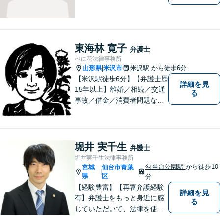
東海林 寛子
弁護士
べに花法律事務所
山形県
米沢市
米沢駅
から徒歩6分
|
【米沢駅徒歩6分】【弁護士歴
詳細を見
15年以上】離婚／相続／交通
る
事故／借金／消費者問題な
ど、さまざまな問題に対応可
能です！まずはお気軽にご相
談ください。
堀井 実千生
弁護士
堀井実千生法律事務所
勾当台公園駅
から徒歩10
宮城
仙台市青葉
|
県
区
分
【経験豊富】【再審弁護経験
詳細を見
有】弁護士をもっと身近に感
る
じていただいて、法律を使っ
てあなたを守ります。