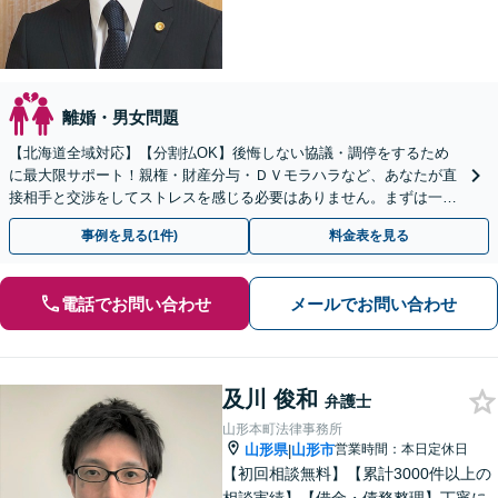
離婚・男女問題
【北海道全域対応】【分割払OK】後悔しない協議・調停をするため
に最大限サポート！親権・財産分与・ＤＶモラハラなど、あなたが直
接相手と交渉をしてストレスを感じる必要はありません。まずは一度
ご相談ください。
事例を見る(1件)
料金表を見る
電話でお問い合わせ
メールでお問い合わせ
及川 俊和
弁護士
山形本町法律事務所
山形県
山形市
営業時間：本日定休日
|
【初回相談無料】【累計3000件以上の