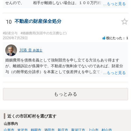
せんので、 相手が離婚しない場合は、１００万円程度となる可能
性があると思われます。 交渉については、相手としても、裁判を
するデメリットはありますから（経済的、時間的、精神的負担等）、
反対にご自身が、裁判も辞さずという姿勢を示すことで、プラス
10
不動産の財産保全処分
に働く可能性は有り得ます。 交渉で解決する多くの場合は、相手
が弁護士に依頼しているケースで、５０万円以下で合意できる場合は
#財産分与
#婚姻費用(別居中の生活費など)
稀であると思います。 通常は、６０万円から８０万円程度になる
2026年7月29日
役にたった
1
ことが多いというのが私の印象です。 ２ 質問② ご記載の内容が
減額を進めるうえでの交渉材料かと思います。 なお、ご自身が離
川添 圭
弁護士
婚しないことは、交渉材料にはならないかと思いますので、ご注意く
婚姻費用を債務名義として強制競売を申し立てる方法もあり得ます
ださい。 また、相手夫婦の婚姻関係が既に破綻していたことや、
が、離婚訴訟が係属中で、不動産が無剰余でないのであれば、財産分
相手女性が結婚しているとは知らなかったと主張することもあります
与（の附帯処分請求）を本案として仮差押えを申し立てる（法的には
が、 ケースバイケースですので、ご自身の場合にそれらの主張が
審判前保全処分の扱いになるので管轄は家庭裁判所）という方法も考
できるかはよくお考え下さい。 ３ 質問③ 違約金を５０万円とす
えられます。弁護士へ依頼しているのであれば、担当弁護士とよく相
る旨の交渉をすることが妥当かどうかという基準はありません。
談してください。
公序良俗に反するような金額では、その条項自体が無効になり得ます
もっとみる
が、 ２００万円でも、５０万円でも、公序良俗に反するほど高額
とはいえないと考えますので、 結局は、妥当かどうかというより
も、ご自身が納得できるかどうかという基準でお考えいただくといい
と思います。 そのうえで、合意できるかは、相手も納得できるか
近くの市区町村を選び直す
否かにかかってはきますが。 ４ 質問④ ご記載の内容からは判断
山形県内
できないのですが、 清算条項を記載しないで合意することはリス
山形市
米沢市
鶴岡市
酒田市
新庄市
寒河江市
上山市
村山市