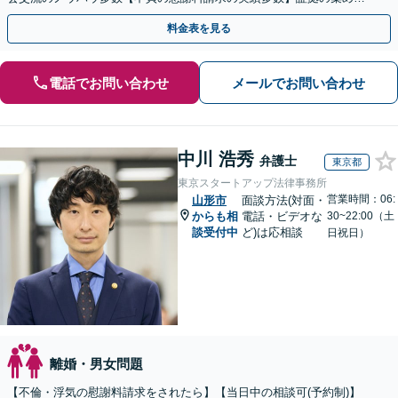
をアドバイス！性別・年代問わず早い段階でご相談ください
料金表を見る
電話でお問い合わせ
メールでお問い合わせ
中川 浩秀
弁護士
東京都
東京スタートアップ法律事務所
営業時間：06:
山形市
面談方法(対面・
からも相
電話・ビデオな
30~22:00（土
談受付中
ど)は応相談
日祝日）
離婚・男女問題
【不倫・浮気の慰謝料請求をされたら】【当日中の相談可(予約制)】