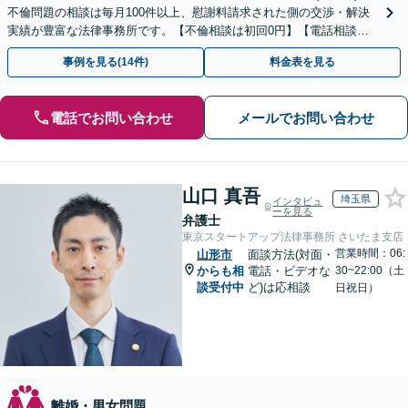
不倫問題の相談は毎月100件以上、慰謝料請求された側の交渉・解決
実績が豊富な法律事務所です。【不倫相談は初回0円】【電話相談で
ご契約まで対応可/来所不要】
事例を見る(14件)
料金表を見る
電話でお問い合わせ
メールでお問い合わせ
山口 真吾
埼玉県
インタビュ
ーを見る
弁護士
東京スタートアップ法律事務所 さいたま支店
営業時間：06:
山形市
面談方法(対面・
からも相
電話・ビデオな
30~22:00（土
談受付中
ど)は応相談
日祝日）
離婚・男女問題