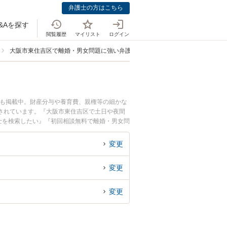
弁護士の方はこちら
&Aを探す
閲覧履歴
マイリスト
ログイン
大阪市東住吉区で離婚・男女問題に強い弁護士
ども掲載中。財産分与や養育費、親権等の細かな
されています。『大阪市東住吉区で土日や夜間
士を検索したい』『初回相談無料で離婚・男女問
変更
変更
変更