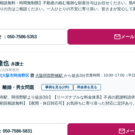
相談無料・時間無制限】不動産の絡む複雑な財産分与はお任せください。熟
りの方はご相談ください。一人ひとりの不安に寄り添い、皆さまが安心して
せ
メール
達也
弁護士
合法律事務所
府
大阪市阿倍野区
大阪阿部野橋駅
から徒歩3分
営業時間：10:00~17:00（平
|
離婚・男女問題
事例を見る(2件)
料金表を見る
寺駅、阿倍野駅より徒歩3分】【リーズナブルな料金体系】不貞の慰謝料請
初回相談無料】【夜間・休日対応可】お気持ちに寄り添った対応に定評あり
メー