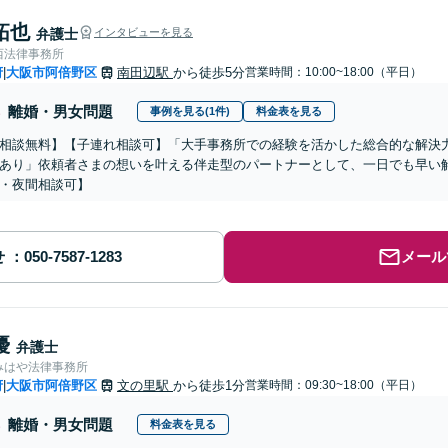
拓也
弁護士
インタビューを見る
西法律事務所
府
大阪市阿倍野区
南田辺駅
から徒歩5分
営業時間：10:00~18:00（平日）
|
離婚・男女問題
事例を見る(1件)
料金表を見る
相談無料】【子連れ相談可】「大手事務所での経験を活かした総合的な解決力
あり」依頼者さまの想いを叶える伴走型のパートナーとして、一日でも早い
・夜間相談可】
せ
メール
優
弁護士
みはや法律事務所
府
大阪市阿倍野区
文の里駅
から徒歩1分
営業時間：09:30~18:00（平日）
|
離婚・男女問題
料金表を見る