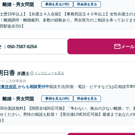
離婚・男女問題
事例を見る(7件)
料金表を見る
士歴15年以上】【弁護士４人在籍】【事務所設立４０年以上】女性弁護士の
！離婚調停・離婚裁判、多数の経験あり。男女双方のご相談を承っておりま
田駅徒歩3分】
せ
メール
明日香
弁護士
インタビューを見る
ージュ法律事務所
市東住吉区
からも相談受付中
面談方法(対面・電話・ビデオなど)は応相談
営業時
離婚・男女問題
事例を見る(3件)
料金表を見る
30分面談無料】【関西全域対応可能】「争わない、痛みの少ない離婚」で、
せください。男性の相談も歓迎！【受任後LINE対応可能】最後まであなた
分】