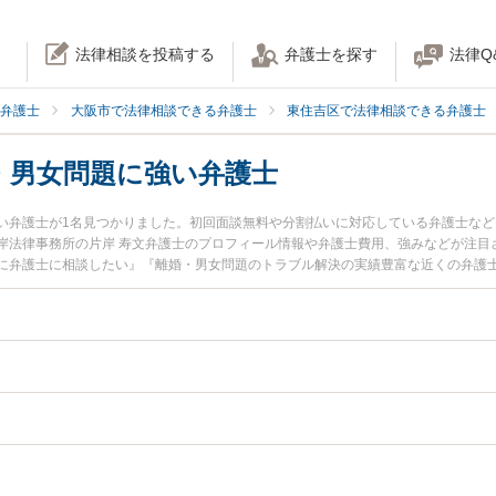
法律相談を投稿する
弁護士を探す
法律Q
弁護士
大阪市で法律相談できる弁護士
東住吉区で法律相談できる弁護士
・男女問題に強い弁護士
い弁護士が1名見つかりました。初回面談無料や分割払いに対応している弁護士な
岸法律事務所の片岸 寿文弁護士のプロフィール情報や弁護士費用、強みなどが注目
に弁護士に相談したい』『離婚・男女問題のトラブル解決の実績豊富な近くの弁護
に相談予約したい』などでお困りの相談者さんにおすすめです。