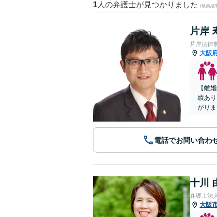
1
人の弁護士が見つかりました
(検索結
片岸 
片岸法律
大阪
【離婚
績あり
がりま
電話でお問い合わ
十川 
弁護士法
大阪