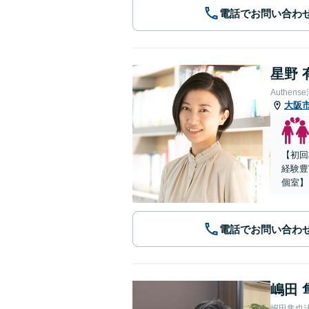
電話でお問い合わ
星野 
Authe
大阪
【初回
経験豊
個室】
電話でお問い合わ
嶋田 
嶋田隼也