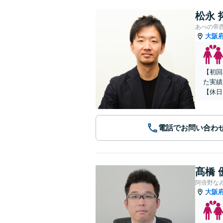
松永 
あべの帝
大阪
【初回
た実績
【休日
電話でお問い合わ
髙橋 
阿倍野な
大阪