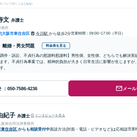
果について詳しくは
こちら
)
寿文
弁護士
事務所
府
大阪市東住吉区
今川駅
から徒歩2分
営業時間：09:00~17:00（平日）
|
離婚・男女問題
料金表を見る
調停・訴訟、不貞行為の慰謝料慰謝料】男性側、女性側、どちらでも解決実
ます。不貞行為事案では、精神的負担が大きく日常生活に影響が生じますが
す。
せ
メール
由紀子
弁護士
インタビューを見る
人阪南合同法律事務所
市東住吉区
からも相談受付中
面談方法(対面・電話・ビデオなど)は応相談
営業時