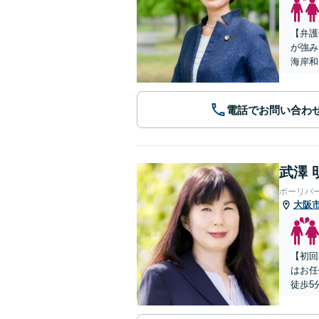
【弁護
が強み
海岸和
電話でお問い合わ
武澤 
ボーリバ
大阪
【初回
はお任
徒歩5