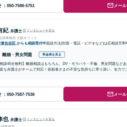
せ
メール
有紀
弁護士
インタビューを見る
nse法律事務所 大阪オフィス
市東住吉区
からも相談受付中
面談方法(対面・電話・ビデオなど)は応相談
営業時
離婚・男女問題
料金表を見る
相談45分無料】離婚相談はもちろん、DV・モラハラ・不倫、男女問題など
富な弁護士がチームで対応！依頼者さまの不安な気持ちに寄り添い、全力で
せ
メール
隼也
弁護士
インタビューを見る
法律事務所