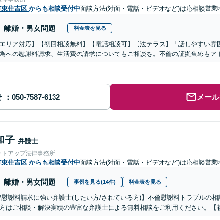
市東住吉区
からも相談受付中
面談方法(対面・電話・ビデオなど)は応相談
営業時
離婚・男女問題
料金表を見る
エリア対応】【初回相談無料】【電話相談可】【法テラス】「話しやすい雰
為への慰謝料請求、生活費の請求についてもご相談を。不倫の証拠集めもア
せ
メール
和子
弁護士
ートアップ法律事務所
市東住吉区
からも相談受付中
面談方法(対面・電話・ビデオなど)は応相談
営業時
離婚・男女問題
事例を見る(14件)
料金表を見る
/慰謝料請求に強い弁護士(したい方/されている方)】不倫慰謝料トラブルの相
方はご相談・解決実績の豊富な弁護士による無料相談をご利用ください。【初