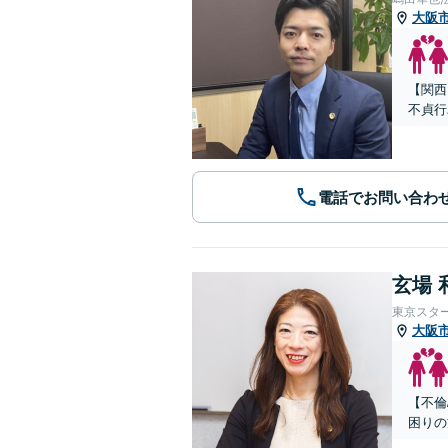
大阪
【関西
不貞行
電話でお問い合わ
玄場 
東京スタ
大阪
【不倫
困りの