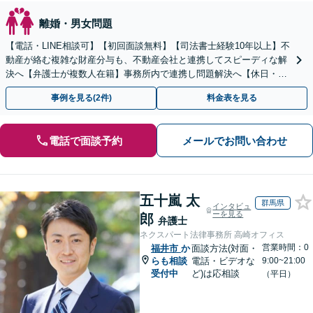
離婚・男女問題
【電話・LINE相談可】【初回面談無料】【司法書士経験10年以上】不
動産が絡む複雑な財産分与も、不動産会社と連携してスピーディな解
決へ【弁護士が複数人在籍】事務所内で連携し問題解決へ【休日・夜
間面談可】【子連れ相談可】【虎ノ門駅1分】
事例を見る(2件)
料金表を見る
電話で面談予約
メールでお問い合わせ
五十嵐 太
群馬県
インタビュ
ーを見る
郎
弁護士
ネクスパート法律事務所 高崎オフィス
営業時間：0
福井市
か
面談方法(対面・
らも相談
電話・ビデオな
9:00~21:00
受付中
ど)は応相談
（平日）