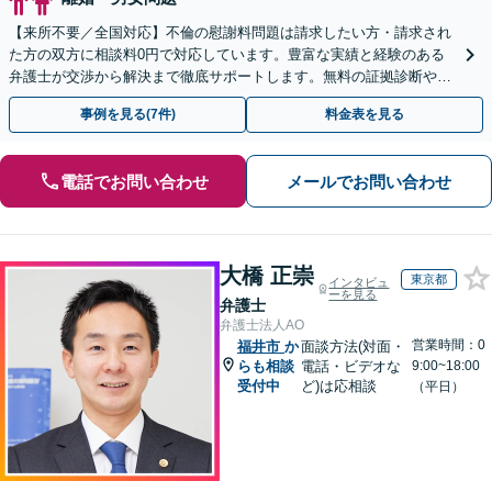
【来所不要／全国対応】不倫の慰謝料問題は請求したい方・請求され
た方の双方に相談料0円で対応しています。豊富な実績と経験のある
弁護士が交渉から解決まで徹底サポートします。無料の証拠診断や着
手金の返還保証もありますので安心してご相談ください。
事例を見る(7件)
料金表を見る
電話でお問い合わせ
メールでお問い合わせ
大橋 正崇
東京都
インタビュ
ーを見る
弁護士
弁護士法人AO
営業時間：0
福井市
か
面談方法(対面・
らも相談
電話・ビデオな
9:00~18:00
受付中
ど)は応相談
（平日）