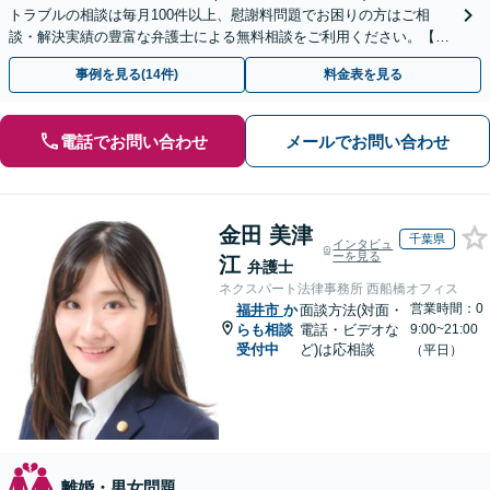
トラブルの相談は毎月100件以上、慰謝料問題でお困りの方はご相
談・解決実績の豊富な弁護士による無料相談をご利用ください。【不
倫相談は初回0円】【全国対応】
事例を見る(14件)
料金表を見る
電話でお問い合わせ
メールでお問い合わせ
金田 美津
千葉県
インタビュ
ーを見る
江
弁護士
ネクスパート法律事務所 西船橋オフィス
営業時間：0
福井市
か
面談方法(対面・
らも相談
電話・ビデオな
9:00~21:00
受付中
ど)は応相談
（平日）
離婚・男女問題