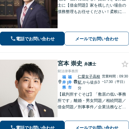
士に【借金問題】家を残したい場合の
債務整理もお任せください！柔軟に対
応可能です「企業法務：未払い残業代
や不当解雇・退職勧奨など、労働問題
の対応はお任せ！」不動産絡みの相
続・相続放棄ご相談ください
電話でお問い合わせ
メールでお問い合わせ
宮本 崇史
弁護士
剱法律事務所
仁愛女子高校
営業時間：09:30
福
福
~17:30（平日）
井
井
駅
から徒歩3
|
県
市
分
【裁判所すぐそば】「敷居の低い事務
所です」離婚・男女問題／相続問題／
借金問題／刑事事件／企業法務など、
個人・法人問わずさまざまな事案に対
応可。依頼者さまのご希望を叶えられ
るよう尽力いたします【法テラス利用
電話でお問い合わせ
メールでお問い合わせ