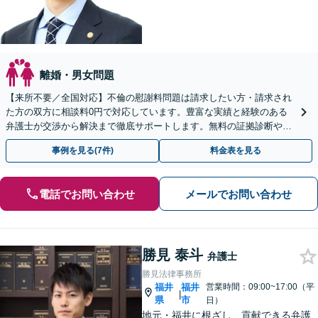
離婚・男女問題
【来所不要／全国対応】不倫の慰謝料問題は請求したい方・請求され
た方の双方に相談料0円で対応しています。豊富な実績と経験のある
弁護士が交渉から解決まで徹底サポートします。無料の証拠診断や着
手金の返還保証もありますので安心してご相談ください。
事例を見る(7件)
料金表を見る
電話でお問い合わせ
メールでお問い合わせ
勝見 泰斗
弁護士
勝見法律事務所
福井
福井
営業時間：09:00~17:00（平
|
県
市
日）
地元・福井に根ざし、貢献できる弁護