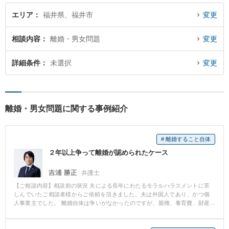
う。
エリア
福井県、福井市
変更
相談内容
離婚・男女問題
変更
詳細条件
未選択
変更
離婚・男女問題に関する事例紹介
# 離婚すること自体
２年以上争って離婚が認められたケース
吉浦 勝正
弁護士
【ご相談内容】相談前の状況 夫による長年にわたるモラルハラスメントに苦
しんでいたご相談者様からご依頼を頂きました。夫は外国人であり、かつ個
人事業主でした。 離婚自体は争いがなかったのですが、親権、養育費、財産
分与、慰謝料、婚姻費用、面会交流、その他損害賠償請求の有無等、多岐に
わたる点で争いがありました。 解決への流れ ご依頼者様より婚姻費用に関す