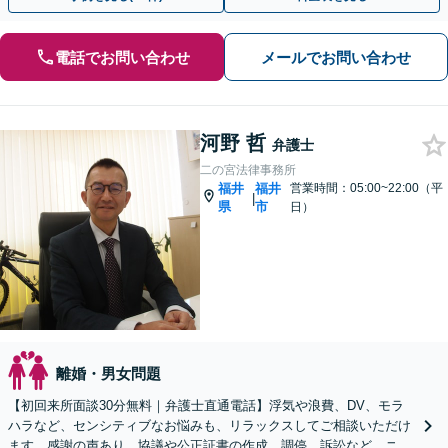
電話でお問い合わせ
メールでお問い合わせ
河野 哲
弁護士
二の宮法律事務所
福井
福井
営業時間：05:00~22:00（平
|
県
市
日）
離婚・男女問題
【初回来所面談30分無料｜弁護士直通電話】浮気や浪費、DV、モラ
ハラなど、センシティブなお悩みも、リラックスしてご相談いただけ
ます。感謝の声あり。協議や公正証書の作成、調停、訴訟など、ニー