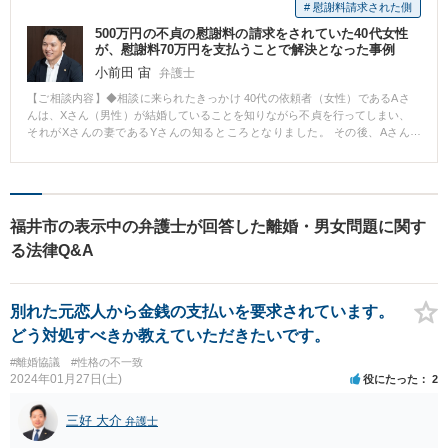
る弁護士会のあっせん手続を申し立てたところ、夫より離婚に関するあっせ
# 慰謝料請求された側
ん手続が申し立てられました。その後、離婚訴訟（本訴・反訴）、婚姻費用
500万円の不貞の慰謝料の請求をされていた40代女性
に関する調停、婚姻費用に関する審判、婚姻費用に関する即時抗告・附帯抗
が、慰謝料70万円を支払うことで解決となった事例
告、面会交流に関する調停、面会交流に関する即時抗告、地方裁判所におけ
る損害賠償請求訴訟、刑事告発など、複数の手続きで全面的な争いに発展し
小前田 宙
弁護士
ていきました。 ２年以上が経過しましたが、離婚訴訟の中で終局的な和解が
【ご相談内容】◆相談に来られたきっかけ 40代の依頼者（女性）であるAさ
出来ました。 弁護士からのコメント 離婚に関する紛争は、調停などの話し合
んは、Xさん（男性）が結婚していることを知りながら不貞を行ってしまい、
いで円滑に終わるケースも多々ありますが、時として非常に長期化すること
それがXさんの妻であるYさんの知るところとなりました。 その後、Aさん
があります。特に双方の言い分が様々な点で異なっていると、どうしても全
は、Yさんの弁護士を通じて慰謝料500万円を請求されました。 不倫をしてし
ての点で双方が合意することが難しくなります。そのような場合でも、決し
まったことは悪いが慰謝料の金額が高すぎるのではないか？ということで、
て諦めずに粘り強く対応していくことが重要です。
当事務所に相談にいらっしゃいました。 ◆検討 不貞関係があったことは間違
いないとしても、慰謝料500万円は裁判を起こした場合に認められる相場から
考えても高すぎるもので、慰謝料の減額は可能ということをお伝えしまし
福井市の表示中の弁護士が回答した離婚・男女問題に関す
た。 ◆結果 当事務所の弁護士が受任し、相手の弁護士と交渉した結果、Aさ
る法律Q&A
んがYさんに70万円の慰謝料を支払うことによる示談で解決となりました。
別れた元恋人から金銭の支払いを要求されています。
どう対処すべきか教えていただきたいです。
#離婚協議
#性格の不一致
2024年01月27日(土)
役にたった
2
三好 大介
弁護士