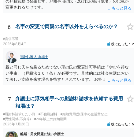
の戸籍変動は発生せず、戸籍事項の氏（及び氏の振り仮名）の記載が
本件では、(1)子の氏の変更許可（民法791条1項）と、(2)戸籍法107条1
変更されるだけです。
項の氏の変更許可の2種類が考えられます。 (1)については、ご両親が
婚姻当時に称していた氏への変更となります（この種の事案では、母
が親権者として離婚し、子は母の旧姓を称することになった事案で、
6
名字の変更で両親の名字以外をえらべるのか？
父の氏を称したいというケースが多い）。法律上は特に明文の要件が
なく、家庭裁判所が相当と認めれば許可されます。ただし、子の氏の
変更許可の場合、あなたは現在の戸籍からもう一方の親への戸籍に入
#音信不通
2026年8月4日
役にたった
2
籍する（戻る）という戸籍変動になるため、成人した子からの変更許
可申立てにおいては、入籍先である親（及びそこに同籍している配偶
吉田 雄大
者や15歳以上の子）の同意があるかどうかが重視されるケースが多い
弁護士
です。 (2)については、「やむを得ない事由」が必要とされます。これ
親と同じ氏を名乗るためでない形の氏の変更許可手続は「やむを得な
は、名の変更許可よりも厳重な要件であるとされ、本件のような精神
い事由」（戸籍法１０７条）が必要です。具体的には社会生活におい
的・心理的な理由ではなかなかハードルが高いところですが、親から
て著しい支障を来す場合を指すとされています。 お答えとしては、理
性的虐待を受けていたケースで氏変更を許可した事案がありますの
論上はご両親の氏であれ別であれ区別はありませんが、上記「著しい
で、全く可能性がないわけではありません。なお、戸籍法107条1項の
支障」の具体的判断の中で、現在の氏を使い続けることがなぜよくな
氏の変更許可申立ては戸籍筆頭者からの申立てが必要であるため、申
いのかが審理判断されることになる、というものになります。
7
弁護士に浮気相手への慰謝料請求を依頼する費用
立て前に分籍届によってあなたの単独戸籍を編成しておく必要がある
相場は？
でしょう。 法的に検討すべき課題が多いため、弁護士へ相談されるこ
とをお勧めします。
#慰謝料請求したい側
#不倫慰謝料
#婚姻費用(別居中の生活費など)
#異性関係(不貞等)
#20年以上の婚姻期間
2026年7月28日
役にたった
5
離婚・男女問題に強い弁護士