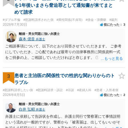
です。したがって、大学の入学金、授業料、受験費用などの教育費に
を1年後いまさら脅迫罪として通知書が来てまと
ついてまで、「この条項があるから当然に半額を請求できる」とまで
めて請求
は言いにくいと思われます。なお、通常、大学進学費用をどこまで負
#ダブル不倫
#慰謝料請求された側
#異性関係(不貞等)
#借金・浪費癖
#裁判
担すべきかについては、離婚時の合意内容のほか、子どもの年齢、大
2026年7月30日
役にたった
3
学進学についての父母の認識、父母の学歴・収入・資産状況、進学先
や費用などを踏まえて個別に検討することになります。公正証書の他
離婚・男女問題に強い弁護士
の条項において、養育費の終期についてどのように定められている
森本 偲音
弁護士
か、大学進学に関する定めの有無、「教育費」「進学費用」に関する
ご相談事項について、以下のとおり回答させていただきます。 ご参考
定めの有無等について確認する必要があると考えられます。
にしていただき、ご心配であれば最寄りの法律事務所に関係資料一式
をご持参の上、ご相談していただければと存じます。 ① このLINEの
流れを見る限り、100万円は貸付金ではなく、手切れ金・和解金と評価
される可能性はあるのか ⇒LINEを含む１００万円の貸付に至るまでの
やり取り等の経緯、誓約書の内容等を踏まえて、関係を清算するため
3
患者と主治医の関係性での性的な関わりからのト
の 金銭であったと評価される可能性はあると考えます。 ② 「今後一
ラブル
切関与しないなら100万円振り込む」というLINEや誓約書は、裁判上
#慰謝料請求したい側
#慰謝料請求・訴訟
#示談
#産婦人科
#患者・入所者側
どの程度証拠価値があるのか ⇒前後のやり取りや誓約書の具体的内容
2026年8月5日
役にたった
2
を見ない限り、具体的な判断はできませんが、一定の証拠価値はある
と考えます。 ③ 借用書があっても、後から100万円を貸付扱いに変更
離婚・男女問題に強い弁護士
することは認められるのか。 ⇒おそらく１００万円は不当利得（受け
白井 弘昭
弁護士
取る正当な権利がないのに利益を取得した）として返還請求されてい
弁護士に依頼して告訴状を作成し、弁護士同行で警察署にて事情説明
るものかと推察しますので、 貸金返還ではないかと存じます。 ④ 私
という流れが一般的ですが、警察から「被害届は、出してもいいがそ
は現在、収入も不安定で貯金もなくリボ払い借金が既に約100万あり。
れでもう打切りにしてほしい」と言われているのでしたら、あまり結