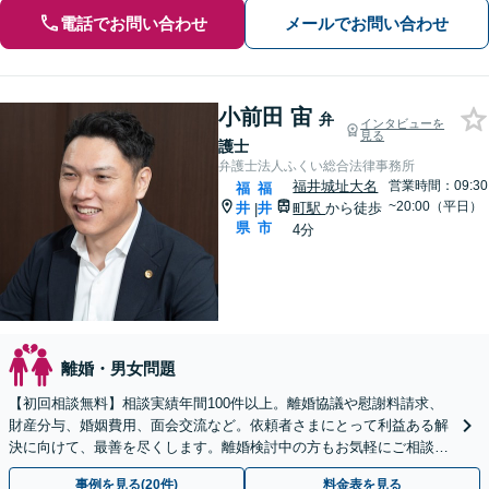
電話でお問い合わせ
メールでお問い合わせ
小前田 宙
弁
インタビューを
見る
護士
弁護士法人ふくい総合法律事務所
福井城址大名
営業時間：09:30
福
福
~20:00（平日）
井
井
町駅
から徒歩
|
県
市
4分
離婚・男女問題
【初回相談無料】相談実績年間100件以上。離婚協議や慰謝料請求、
財産分与、婚姻費用、面会交流など。依頼者さまにとって利益ある解
決に向けて、最善を尽くします。離婚検討中の方もお気軽にご相談を
【福井駅7分】【無料相談会実施】【完全個室で対応】
事例を見る(20件)
料金表を見る