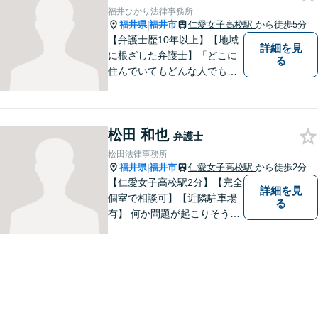
福井ひかり法律事務所
福井県
福井市
仁愛女子高校駅
から徒歩5分
|
【弁護士歴10年以上】【地域
詳細を見
に根ざした弁護士】「どこに
る
住んでいてもどんな人でも等
しく最高の法的なサービスが
受けられる社会を作りた
い。」が理念です。【英語／
松田 和也
中国語対応】大都市に負けな
弁護士
い質と幅の法的なサービスを
松田法律事務所
提供することを目指していま
福井県
福井市
仁愛女子高校駅
から徒歩2分
|
す。
【仁愛女子高校駅2分】【完全
詳細を見
個室で相談可】【近隣駐車場
る
有】 何か問題が起こりそうと
感じた時、何か問題を抱えて
しまった時、「これは法律に
関係してくるのかな？」と疑
問に思ったときには、迷わず
すぐにご相談ください。一緒
に解決の方法を考えましょ