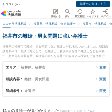
弁護士の方はこちら
ココナラへ
投稿する
探す
閲覧履歴
マイリスト
ログイン
ココナラ法律相談
福井県で法律相談できる弁護士
福井市で法律相談で
福井市の離婚・男女問題に強い弁護士
福井県の福井市で離婚・男女問題に強い弁護士が11名見つかりました。初回面
談無料や休日面談に対応している弁護士、解決事例を持つ弁護士なども掲載
中。財産分与や養育費、親権等の細かな分野での絞り込み検索もでき便利で
す。特に吉浦・前田法律事務所の吉浦 勝正弁護士や弁護士法人ふくい総合法律
事務所の小前田 宙弁護士、二の宮法律事務所の河野 哲弁護士のプロフィール情
エリア
福井県、福井市
変更
報や弁護士費用、強みなどが注目されています。『福井市で土日や夜間に発生
した離婚・男女問題のトラブルを今すぐに弁護士に相談したい』『離婚・男女
相談内容
離婚・男女問題
変更
問題のトラブル解決の実績豊富な近くの弁護士を検索したい』『初回相談無料
で離婚・男女問題を法律相談できる福井市内の弁護士に相談予約したい』など
でお困りの相談者さんにおすすめです。
詳細条件
未選択
変更
11
人の弁護士が見つかりました
(検索結果について詳しくは
こちら
)