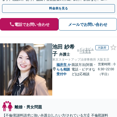
ズに応じた解決をご一緒に考えます【駐車場あり】
料金表を見る
電話でお問い合わせ
メールでお問い合わせ
池田 紗希
大阪府
インタビュ
ーを見る
子
弁護士
東京スタートアップ法律事務所 大阪支店
営業時間：0
福井市
か
面談方法(対面・
らも相談
電話・ビデオな
6:30~22:00
受付中
ど)は応相談
（平日）
離婚・男女問題
【不倫/慰謝料請求に強い弁護士(したい方/されている方)】不倫慰謝料