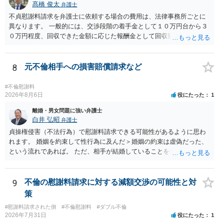
髙橋 俊太
弁護士
不貞慰謝料請求を弁護士に依頼する場合の費用は、法律事務所ごとに
異なります。 一般的には、交渉段階の着手金として１０万円台から３
０万円程度、回収できた金額に応じた報酬金として回収額の１０％か
ら２０％程度が設定されていることがあります。訴訟に移行する場合
には、追加着手金や日当、実費が発生することもあります。 もっと
も、証拠が十分にあるか、相手方の住所・勤務先が分かるか、慰謝料
8
元不倫相手への損害賠償請求など
額、離婚の有無、交渉で終わるか訴訟まで見込むかによって、費用は
変わり得ます。依頼前に、交渉だけの場合、訴訟になった場合、回収
#不倫慰謝料
できなかった場合の費用を確認しておくとよいでしょう。 弁護士選び
2026年8月6日
役にたった
1
では、不貞慰謝料案件の経験が相応にあるか、費用体系が明確か、見
離婚・男女問題に強い弁護士
通しを過度に楽観的に言い過ぎないか、質問に具体的に答えてくれる
白井 弘昭
弁護士
か、連絡方法（メール、電話、弁護士直接か事務局員を介するかな
貞操権侵害（不法行為）で慰謝料請求できる可能性があるように思わ
ど）や対応スピードが合うかを確認するとよいと思います。いずれに
れます。 婚姻を約束して性行為に及んだ＞婚姻の約束は虚偽だった、
しましても、弁護士への相談・依頼にあたっては、証拠資料、夫と相
という流れであれば。 ただ、相手が結婚していることを知って行為に
手方の関係、相手方の氏名・住所等、夫婦関係への影響、離婚予定の
及んでいるのであれば、婚姻できないことについて相談者さんの帰責
有無など事実関係をよく整理して相談されることをお勧めいたしま
性も認められそうですので、あまり慰謝料は高額にならないように思
す。
われます。 一度、最寄りの弁護士に相談してみてください。
9
不倫の慰謝料請求に対する減額交渉の可能性と対
策
#慰謝料請求された側
#不倫慰謝料
#ダブル不倫
2026年7月31日
役にたった
1