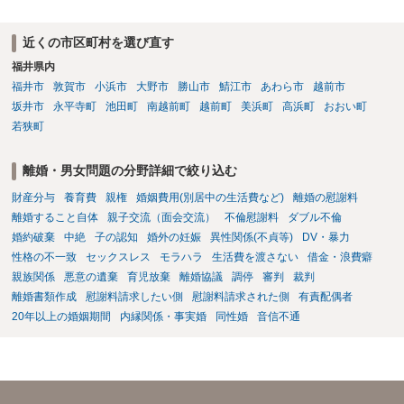
も、ご自身が納得できるかどうかという基準でお考えいただくといい
と思います。 そのうえで、合意できるかは、相手も納得できるか
近くの市区町村を選び直す
否かにかかってはきますが。 ４ 質問④ ご記載の内容からは判断
福井県内
できないのですが、 清算条項を記載しないで合意することはリス
福井市
敦賀市
小浜市
大野市
勝山市
鯖江市
あわら市
越前市
クがありますので、むしろ、原則としては、清算条項を記載するべき
坂井市
永平寺町
池田町
南越前町
越前町
美浜町
高浜町
おおい町
であるとお考えいただくといいです。 ご質問に対する回答は以上で
すが、可能であれば、ご依頼になるかは別として、お近くの弁護士に
若狭町
直接相談されて、 今後の対応についてアドバイス等を求めることを
お勧めいたします。 ご参考にしていただければ幸いです。
離婚・男女問題の分野詳細で絞り込む
財産分与
養育費
親権
婚姻費用(別居中の生活費など)
離婚の慰謝料
離婚すること自体
親子交流（面会交流）
不倫慰謝料
ダブル不倫
婚約破棄
中絶
子の認知
婚外の妊娠
異性関係(不貞等)
DV・暴力
性格の不一致
セックスレス
モラハラ
生活費を渡さない
借金・浪費癖
親族関係
悪意の遺棄
育児放棄
離婚協議
調停
審判
裁判
離婚書類作成
慰謝料請求したい側
慰謝料請求された側
有責配偶者
20年以上の婚姻期間
内縁関係・事実婚
同性婚
音信不通