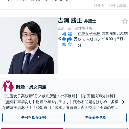
11件中 1-11件を表示
吉浦 勝正
弁護士
吉浦・前田法律事務所
仁愛女子高校
営業時間：10:00
福
福
~18:00（平日）
井
井
駅
から徒歩5
|
県
市
分
離婚・男女問題
【仁愛女子高校駅5分／裁判所近くの事務所】【初回相談30分無料】
【無料駐車場あり】財産分与やお子さまに関わる問題をはじめ、多様
な解決実績あり！「婚姻費用／親権／養育費／面会交流／不貞の慰謝
料請求など」【当日・夜間・土日対応可（要相談）】
事例を見る(2件)
料金表を見る