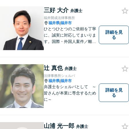
ることを心がけております。
三好 大介
お気軽にご相談ください。
弁護士
【法テラス利用可】【完全個
福井開成法律事務所
室】【夜間・休日面談可】
福井県
福井市
|
ひとつひとつのご依頼を丁寧
詳細を見
に、誠実に対応してまいりま
る
す。国際・外国人案件／離
婚・男女問題／インターネッ
ト関連問題／企業法務・顧問
弁護士／借金／相続／交通事
故／刑事弁護・犯罪被害者な
辻 真也
弁護士
ど、幅広く対応可能。お気軽
法律事務所シェルパ
にご相談ください。
福井県
福井市
|
弁護士をシェルパとして ～
詳細を見
皆さんが本業に専念するため
る
に～
山浦 光一郎
弁護士