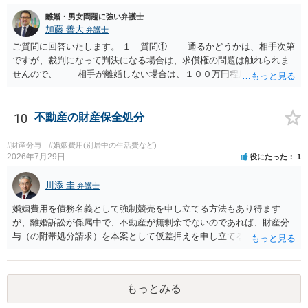
離婚・男女問題に強い弁護士
加藤 善大
弁護士
ご質問に回答いたします。 １ 質問① 通るかどうかは、相手次第
ですが、裁判になって判決になる場合は、求償権の問題は触れられま
せんので、 相手が離婚しない場合は、１００万円程度となる可能
性があると思われます。 交渉については、相手としても、裁判を
するデメリットはありますから（経済的、時間的、精神的負担等）、
反対にご自身が、裁判も辞さずという姿勢を示すことで、プラス
10
不動産の財産保全処分
に働く可能性は有り得ます。 交渉で解決する多くの場合は、相手
が弁護士に依頼しているケースで、５０万円以下で合意できる場合は
#財産分与
#婚姻費用(別居中の生活費など)
稀であると思います。 通常は、６０万円から８０万円程度になる
2026年7月29日
役にたった
1
ことが多いというのが私の印象です。 ２ 質問② ご記載の内容が
減額を進めるうえでの交渉材料かと思います。 なお、ご自身が離
川添 圭
弁護士
婚しないことは、交渉材料にはならないかと思いますので、ご注意く
婚姻費用を債務名義として強制競売を申し立てる方法もあり得ます
ださい。 また、相手夫婦の婚姻関係が既に破綻していたことや、
が、離婚訴訟が係属中で、不動産が無剰余でないのであれば、財産分
相手女性が結婚しているとは知らなかったと主張することもあります
与（の附帯処分請求）を本案として仮差押えを申し立てる（法的には
が、 ケースバイケースですので、ご自身の場合にそれらの主張が
審判前保全処分の扱いになるので管轄は家庭裁判所）という方法も考
できるかはよくお考え下さい。 ３ 質問③ 違約金を５０万円とす
えられます。弁護士へ依頼しているのであれば、担当弁護士とよく相
る旨の交渉をすることが妥当かどうかという基準はありません。
談してください。
公序良俗に反するような金額では、その条項自体が無効になり得ます
もっとみる
が、 ２００万円でも、５０万円でも、公序良俗に反するほど高額
とはいえないと考えますので、 結局は、妥当かどうかというより