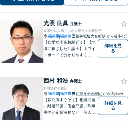
可】【完全個室】【夜間・休日面談】
光照 良眞
弁護士
弁護士法人福井ひかり総合法律事務所
福井県
福井市
福井城址大名町駅
から徒歩4分
|
【仁愛女子高校駅近く】【地
詳細を見
域に根ざした弁護士】ホワイ
る
トボードで分かりやすく，納
得と安心をご提供します。企
業法務／労働問題／交通事故
／相続問題／離婚問題など、
西村 和浩
幅広く対応可能。【明確な料
弁護士
金体系】法律トラブルでお悩
野村法律事務所
むの方は、お気軽にご相談く
福井県
福井市
仁愛女子高校駅
から徒歩5分
|
ださい。
【裁判所すぐそば】相続問題
詳細を見
／離婚問題／借金問題／刑事
る
事件／企業法務など、個人・
法人問わず幅広く対応可。一
つ一つの事件に丁寧に対応す