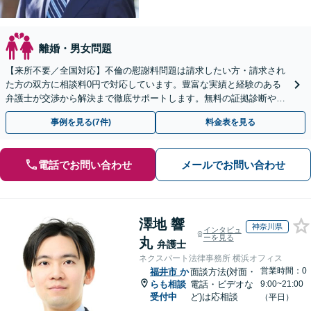
離婚・男女問題
【来所不要／全国対応】不倫の慰謝料問題は請求したい方・請求され
た方の双方に相談料0円で対応しています。豊富な実績と経験のある
弁護士が交渉から解決まで徹底サポートします。無料の証拠診断や着
手金の返還保証もありますので安心してご相談ください。
事例を見る(7件)
料金表を見る
電話でお問い合わせ
メールでお問い合わせ
澤地 響
神奈川県
インタビュ
ーを見る
丸
弁護士
ネクスパート法律事務所 横浜オフィス
営業時間：0
福井市
か
面談方法(対面・
らも相談
電話・ビデオな
9:00~21:00
受付中
ど)は応相談
（平日）