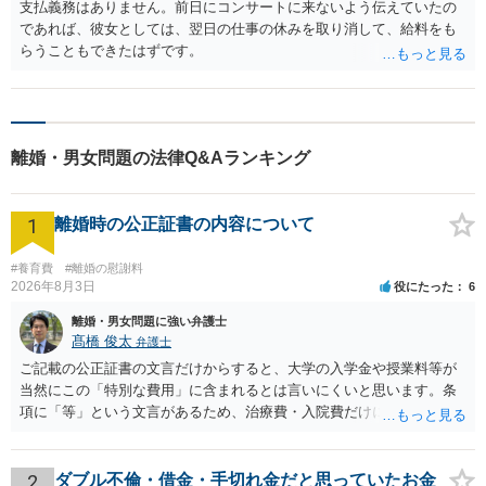
支払義務はありません。前日にコンサートに来ないよう伝えていたの
であれば、彼女としては、翌日の仕事の休みを取り消して、給料をも
らうこともできたはずです。
離婚・男女問題の法律Q&Aランキング
1
離婚時の公正証書の内容について
#養育費
#離婚の慰謝料
2026年8月3日
役にたった
6
離婚・男女問題に強い弁護士
髙橋 俊太
弁護士
ご記載の公正証書の文言だけからすると、大学の入学金や授業料等が
当然にこの「特別な費用」に含まれるとは言いにくいと思います。条
項に「等」という文言があるため、治療費・入院費だけに限定される
わけではありませんが、その前に「病気・事故に伴う費用」と明記さ
れていますので、通常は、病気や事故によって臨時に必要となった医
療費その他これに類する特別支出を念頭に置いた条項と読むのが自然
2
ダブル不倫・借金・手切れ金だと思っていたお金