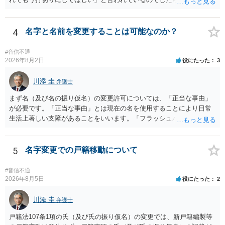
今年に再婚したが主人はお金に厳しい為、一括で220万円を支払う事は
論は変わらないかもしれないですね。 所轄の警察を飛び越えて、直接
困難 仮に裁判で敗訴した場合でも、分割払いになる可能性はあります
検察庁に訴えるのもありかもしれないですが、実際に捜査をするの
か。 ⇒判決となり敗訴してしまった場合は、強制執行により不動産等
は、結局所轄だと思われますので、やはり結論は変わらないかもしれ
4
名字と名前を変更することは可能なのか？
の財産を差し押さえられ、そこから債権回収が図られることになりま
ないです。 一度、最寄りの「刑事に強い」とうたっている弁護士に相
すが、 和解であれば柔軟な解決が可能ですので、その場合は分割払
談してみてはいかがでしょうか。 以上、ご参考まで。
#音信不通
いにより支払うことも十分可能です。 ⑤ このような事情であれば、私
2026年8月2日
役にたった
3
は120万円のみ和解交渉を続けるべきでしょうか。 ⇒ご相談者様の認
識を前提にすれば、１００万円も含めて返済する必要はないと考えら
川添 圭
弁護士
れるため、 120万円のみについて交渉を続けることがベターかと存じ
ます。
まず名（及び名の振り仮名）の変更許可については、「正当な事由」
が必要です。「正当な事由」とは現在の名を使用することにより日常
生活上著しい支障があることをいいます。「フラッシュバック」とい
った精神的・心理的な理由の場合、医学的な裏付けがあるかどうかが
きわめて重要になりますので、医師の診断書の記載が重要です（医学
的裏付けがない場合、もっぱら主観的な主張であるとして変更が許可
5
名字変更での戸籍移動について
されません）。 診断書は単に病名の記載では足りず、その症状の発生
原因となった事実と、当該症状が医学的に裏付けられること、そして
#音信不通
その発生原因及び症状が現在の名を使用していることに関連している
2026年8月5日
役にたった
2
こと、といった説明がなされているのが望ましい（むしろ必要）でし
ょう。 ただし、もし上記の理由の主張が難しい場合でも、一定期間通
川添 圭
弁護士
称名を使用して、その後にいわゆる永年使用を理由とする許可申立て
戸籍法107条1項の氏（及び氏の振り仮名）の変更では、新戸籍編製等
を選択すれば、比較的緩やかに認められます。 氏の変更については、