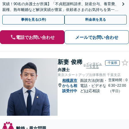
実績！90名の弁護士が所属】「不貞慰謝料請求、財産分与、養育費、
親権、熟年離婚など解決実績が豊富」依頼者さまのお気持ちを第一に
考えた対応を心がけます【休日・夜間相談可】
事例を見る(1件)
料金表を見る
電話でお問い合わせ
メールでお問い合わせ
新妻 俊稀
千葉県
インタビュ
ーを見る
弁護士
東京スタートアップ法律事務所 千葉支店
営業時間：0
相模原市
面談方法(対面・
からも相
電話・ビデオな
6:30~22:00
談受付中
ど)は応相談
（平日）
離婚・男女問題