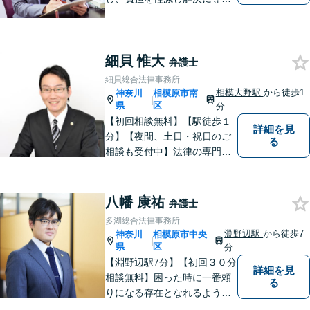
ます。 お話をじっくり聞き、
お客様の気持ちを尊重しなが
ら解決策を提案します。 まず
細貝 惟大
はご相談いただき、今後の進
弁護士
め方を一緒に考えましょう。
細貝総合法律事務所
【法テラス利用可】
相模大野駅
から徒歩1
神奈川
相模原市南
|
県
区
分
【初回相談無料】【駅徒歩１
詳細を見
分】【夜間、土日・祝日のご
る
相談も受付中】法律の専門家
が親身にサポートいたしま
す。
八幡 康祐
弁護士
多湖総合法律事務所
淵野辺駅
から徒歩7
神奈川
相模原市中央
|
県
区
分
【淵野辺駅7分】【初回３０分
詳細を見
相談無料】困った時に一番頼
る
りになる存在となれるよう、
皆様のご事情に寄り添った問