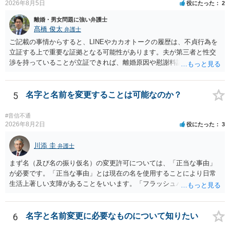
2026年8月5日
役にたった
2
は120万円のみ和解交渉を続けるべきでしょうか。 ⇒ご相談者様の認
識を前提にすれば、１００万円も含めて返済する必要はないと考えら
離婚・男女問題に強い弁護士
れるため、 120万円のみについて交渉を続けることがベターかと存じ
髙橋 俊太
弁護士
ます。
ご記載の事情からすると、LINEやカカオトークの履歴は、不貞行為を
立証する上で重要な証拠となる可能性があります。夫が第三者と性交
渉を持っていることが立証できれば、離婚原因や慰謝料請求を検討す
る上で重要な事情となります。特に、数年間にわたって特定の相手と
性的関係を継続しているのであれば、その期間や回数が分かる資料は
できるだけ保存しておくことをお勧めいたします。 他方、「夫に不貞
5
名字と名前を変更することは可能なのか？
がある＝財産分与でも多くもらえる」「当然に親権を取得できる」と
いう関係にはありません。まず、財産分与は、基本的には夫婦が婚姻
#音信不通
中に形成した財産を清算する制度ですので、不貞行為の有無とは別
2026年8月2日
役にたった
3
に、預貯金、不動産、保険、退職金等の資料を確保しておくことが重
要です。また、子の親権については、夫婦間の責任問題とは別に、
川添 圭
弁護士
「どのような形がお子様の利益になるか」という観点です。そのた
まず名（及び名の振り仮名）の変更許可については、「正当な事由」
め、未就学のお子様について貴方が主として養育しているのであれ
が必要です。「正当な事由」とは現在の名を使用することにより日常
ば、保育園等への送迎、食事・入浴・寝かしつけ等の日常的な育児、
生活上著しい支障があることをいいます。「フラッシュバック」とい
通院や予防接種への対応、保育園との連絡、夫婦それぞれの勤務状
った精神的・心理的な理由の場合、医学的な裏付けがあるかどうかが
況、別居後にどのような養育環境を用意できるかといった、これまで
きわめて重要になりますので、医師の診断書の記載が重要です（医学
の監護実績や今後の生活状況について整理しておくとよいでしょう。
的裏付けがない場合、もっぱら主観的な主張であるとして変更が許可
6
名字と名前変更に必要なものについて知りたい
養育費については、離婚後も父母双方がそれぞれの収入に応じて負担
されません）。 診断書は単に病名の記載では足りず、その症状の発生
するのが原則となります。