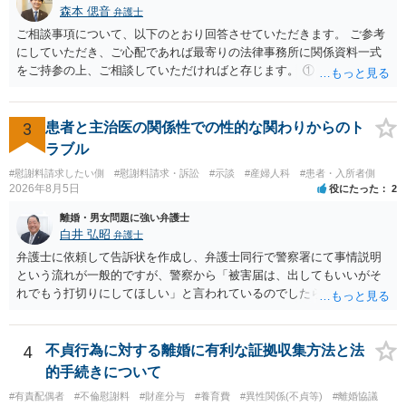
の条項において、養育費の終期についてどのように定められている
森本 偲音
弁護士
か、大学進学に関する定めの有無、「教育費」「進学費用」に関する
ご相談事項について、以下のとおり回答させていただきます。 ご参考
定めの有無等について確認する必要があると考えられます。
にしていただき、ご心配であれば最寄りの法律事務所に関係資料一式
をご持参の上、ご相談していただければと存じます。 ① このLINEの
流れを見る限り、100万円は貸付金ではなく、手切れ金・和解金と評価
される可能性はあるのか ⇒LINEを含む１００万円の貸付に至るまでの
やり取り等の経緯、誓約書の内容等を踏まえて、関係を清算するため
3
患者と主治医の関係性での性的な関わりからのト
の 金銭であったと評価される可能性はあると考えます。 ② 「今後一
ラブル
切関与しないなら100万円振り込む」というLINEや誓約書は、裁判上
#慰謝料請求したい側
#慰謝料請求・訴訟
#示談
#産婦人科
#患者・入所者側
どの程度証拠価値があるのか ⇒前後のやり取りや誓約書の具体的内容
2026年8月5日
役にたった
2
を見ない限り、具体的な判断はできませんが、一定の証拠価値はある
と考えます。 ③ 借用書があっても、後から100万円を貸付扱いに変更
離婚・男女問題に強い弁護士
することは認められるのか。 ⇒おそらく１００万円は不当利得（受け
白井 弘昭
弁護士
取る正当な権利がないのに利益を取得した）として返還請求されてい
弁護士に依頼して告訴状を作成し、弁護士同行で警察署にて事情説明
るものかと推察しますので、 貸金返還ではないかと存じます。 ④ 私
という流れが一般的ですが、警察から「被害届は、出してもいいがそ
は現在、収入も不安定で貯金もなくリボ払い借金が既に約100万あり。
れでもう打切りにしてほしい」と言われているのでしたら、あまり結
今年に再婚したが主人はお金に厳しい為、一括で220万円を支払う事は
論は変わらないかもしれないですね。 所轄の警察を飛び越えて、直接
困難 仮に裁判で敗訴した場合でも、分割払いになる可能性はあります
検察庁に訴えるのもありかもしれないですが、実際に捜査をするの
か。 ⇒判決となり敗訴してしまった場合は、強制執行により不動産等
は、結局所轄だと思われますので、やはり結論は変わらないかもしれ
4
不貞行為に対する離婚に有利な証拠収集方法と法
の財産を差し押さえられ、そこから債権回収が図られることになりま
ないです。 一度、最寄りの「刑事に強い」とうたっている弁護士に相
的手続きについて
すが、 和解であれば柔軟な解決が可能ですので、その場合は分割払
談してみてはいかがでしょうか。 以上、ご参考まで。
いにより支払うことも十分可能です。 ⑤ このような事情であれば、私
#有責配偶者
#不倫慰謝料
#財産分与
#養育費
#異性関係(不貞等)
#離婚協議