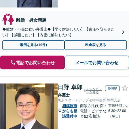
離婚・男女問題
◆離婚・不倫に強い弁護士◆【早く解決したい】【責任を取らせた
い】【減額したい】【内密に解決したい】
事例を見る(10件)
料金表を見る
電話でお問い合わせ
メールでお問い合わせ
日野 卓郎
静岡県
インタビュ
ーを見る
弁護士
東京スタートアップ法律事務所 静岡支店
営業時間：0
相模原市
面談方法(対面・
からも相
電話・ビデオな
6:30~22:00
談受付中
ど)は応相談
（平日）