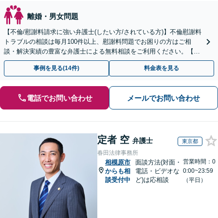
離婚・男女問題
【不倫/慰謝料請求に強い弁護士(したい方/されている方)】不倫慰謝料
トラブルの相談は毎月100件以上、慰謝料問題でお困りの方はご相
談・解決実績の豊富な弁護士による無料相談をご利用ください。【不
倫相談は初回0円】【全国対応】
事例を見る(14件)
料金表を見る
電話でお問い合わせ
メールでお問い合わせ
定者 空
弁護士
東京都
春田法律事務所
営業時間：0
相模原市
面談方法(対面・
からも相
電話・ビデオな
0:00~23:59
談受付中
ど)は応相談
（平日）