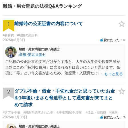
こともできます。 このケースでは、少しでも早く離婚し、ご相談者様の不安
で話した時は不貞を認めていても、弁護士が入ったことを知ったことによっ
離婚・男女問題の法律Q&Aランキング
を解消することを第一の目標にしましたので、調停ではなく、訴訟を起こす
て相手方が身構えてしまい、不貞を否定するに至るということはよくありま
ことにしました。 ただ、訴訟を起こしても、訴状を受け取らない可能性が高
す。そこで、ご依頼いただいてもすぐには通知を発送せずに、まずは証拠を
いので、提訴前から、公示送達という方法を取る方針にしました。 公示送達
獲得していただくことにしました。そうすることによって、離婚事由の確
1
は、手間がかかるので、裁判所から連絡を受けたら、すぐに公示送達ができ
離婚時の公正証書の内容について
保、慰謝料獲得の大きな武器を手に入れることができました。交渉を有利に
るよう準備をしていました。 しかし、提訴後、裁判所から、訴状が受け取ら
進めていくためには、このように戦略が必要とあなります。とても満足して
れたとの連絡を受けました。 そして、第1回の口頭弁論に被告が出席し、離婚
いただいたと感じています。
#養育費
#離婚の慰謝料
をするという内容で和解しました。 【先生のコメント】 公示送達を予定して
2026年8月3日
役にたった
6
おり、そのために、資料を集めておりましたが、被告が裁判に出席すること
に驚きはありました。 しかし、早期に離婚をするという当初のご相談者様の
離婚・男女問題に強い弁護士
目的は達成できました。 ご相談者様の目的を達成するために、様々な法律、
髙橋 俊太
弁護士
制度を駆使するべく、調査し、準備することの大切が実感できた事案でし
ご記載の公正証書の文言だけからすると、大学の入学金や授業料等が
た。
当然にこの「特別な費用」に含まれるとは言いにくいと思います。条
項に「等」という文言があるため、治療費・入院費だけに限定される
わけではありませんが、その前に「病気・事故に伴う費用」と明記さ
れていますので、通常は、病気や事故によって臨時に必要となった医
療費その他これに類する特別支出を念頭に置いた条項と読むのが自然
2
ダブル不倫・借金・手切れ金だと思っていたお金
です。したがって、大学の入学金、授業料、受験費用などの教育費に
を1年後いまさら脅迫罪として通知書が来てまと
ついてまで、「この条項があるから当然に半額を請求できる」とまで
めて請求
は言いにくいと思われます。なお、通常、大学進学費用をどこまで負
#ダブル不倫
#慰謝料請求された側
#異性関係(不貞等)
#借金・浪費癖
#裁判
担すべきかについては、離婚時の合意内容のほか、子どもの年齢、大
2026年7月30日
役にたった
3
学進学についての父母の認識、父母の学歴・収入・資産状況、進学先
や費用などを踏まえて個別に検討することになります。公正証書の他
離婚・男女問題に強い弁護士