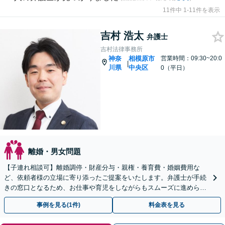
11件中 1-11件を表示
吉村 浩太
弁護士
吉村法律事務所
神奈
相模原市
営業時間：09:30~20:0
|
川県
中央区
0（平日）
離婚・男女問題
【子連れ相談可】離婚調停・財産分与・親権・養育費・婚姻費用な
ど、依頼者様の立場に寄り添ったご提案をいたします。弁護士が手続
きの窓口となるため、お仕事や育児をしながらもスムーズに進められ
ます。【相模原駅徒歩12分】【秘密厳守】
事例を見る(1件)
料金表を見る