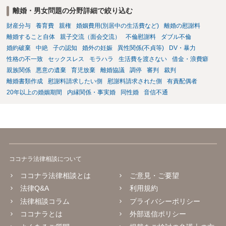
離婚・男女問題の分野詳細で絞り込む
財産分与
養育費
親権
婚姻費用(別居中の生活費など)
離婚の慰謝料
離婚すること自体
親子交流（面会交流）
不倫慰謝料
ダブル不倫
婚約破棄
中絶
子の認知
婚外の妊娠
異性関係(不貞等)
DV・暴力
性格の不一致
セックスレス
モラハラ
生活費を渡さない
借金・浪費癖
親族関係
悪意の遺棄
育児放棄
離婚協議
調停
審判
裁判
離婚書類作成
慰謝料請求したい側
慰謝料請求された側
有責配偶者
20年以上の婚姻期間
内縁関係・事実婚
同性婚
音信不通
ココナラ法律相談について
ココナラ法律相談とは
ご意見・ご要望
法律Q&A
利用規約
法律相談コラム
プライバシーポリシー
ココナラとは
外部送信ポリシー