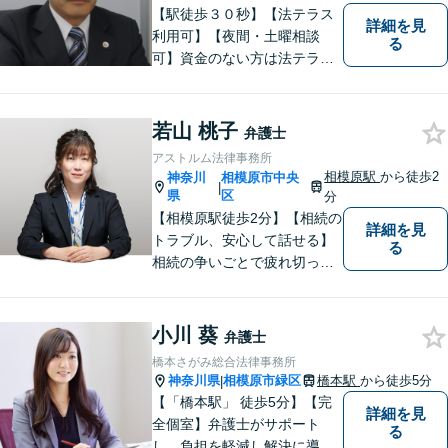
【駅徒歩３０秒】【法テラス
詳細を見
利用可】【夜間・土曜相談
る
可】資金のない方は法テラス
をご利用ください。解決に向
けて丁寧に、迅速に対応しま
す。住宅ローンの支払で悩ま
若山 桃子
弁護士
れている方も一度ご相談くだ
アストルム法律事務所
さい。最高の結果が出せるよ
相模原駅
から徒歩2
神奈川
相模原市中央
|
う自己研鑽を怠らず質の高い
県
区
分
仕事を目指します。
【相模原駅徒歩2分】【相続の
詳細を見
トラブル、安心して話せる】
る
相続の争いごとで疲れ切って
しまう前に。女性弁護士が一
貫対応、トラブルの解決を目
指します。遺産分割協議・遺
小川 葵
弁護士
留分・調停・裁判にも対応。
橋本さがみ総合法律事務所
神奈川県
相模原市緑区
橋本駅
から徒歩5分
|
【「橋本駅」 徒歩5分】【完
詳細を見
全個室】弁護士がサポート
る
し、負担を軽減し解決に導き