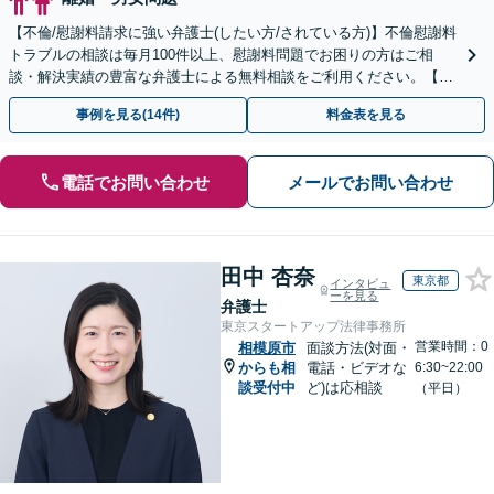
【不倫/慰謝料請求に強い弁護士(したい方/されている方)】不倫慰謝料
トラブルの相談は毎月100件以上、慰謝料問題でお困りの方はご相
談・解決実績の豊富な弁護士による無料相談をご利用ください。【不
倫相談は初回0円】【関東エリア全域対応】
事例を見る(14件)
料金表を見る
電話でお問い合わせ
メールでお問い合わせ
田中 杏奈
東京都
インタビュ
ーを見る
弁護士
東京スタートアップ法律事務所
営業時間：0
相模原市
面談方法(対面・
からも相
電話・ビデオな
6:30~22:00
談受付中
ど)は応相談
（平日）