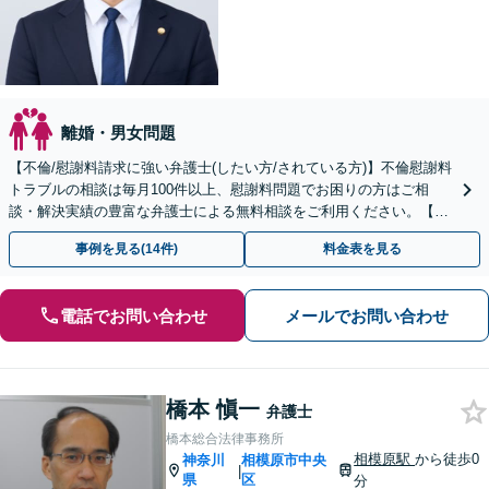
離婚・男女問題
【不倫/慰謝料請求に強い弁護士(したい方/されている方)】不倫慰謝料
トラブルの相談は毎月100件以上、慰謝料問題でお困りの方はご相
談・解決実績の豊富な弁護士による無料相談をご利用ください。【初
回相談０円(電話)】【関東エリア全域対応】
事例を見る(14件)
料金表を見る
電話でお問い合わせ
メールでお問い合わせ
橋本 愼一
弁護士
橋本総合法律事務所
相模原駅
から徒歩0
神奈川
相模原市中央
|
県
区
分