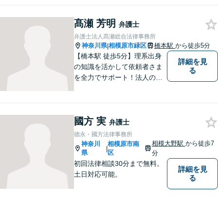
題解決を心がけております。
お電話の際に『ココナラ経由
髙瀬 芳明
弁護士
で八幡弁護士に相談希望』と
弁護士法人髙瀬総合法律事務所
お伝え下さい。
神奈川県
相模原市緑区
橋本駅
から徒歩5分
|
【橋本駅 徒歩5分】理系出身
詳細を見
の知識を活かして依頼者さま
る
を全力でサポート！法人のお
客様も、個人のお客様も、ま
ずはざっくばらんにお悩みを
お話ください。ご相談者の話
國方 実
したいことを整理しながら導
弁護士
き出します。
德永・國方法律事務所
相模大野駅
から徒歩7
神奈川
相模原市南
|
県
区
分
初回法律相談30分まで無料。
詳細を見
土日対応可能。
る