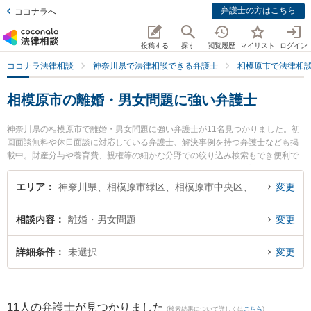
弁護士の方はこちら
ココナラへ
投稿する
探す
閲覧履歴
マイリスト
ログイン
ココナラ法律相談
神奈川県で法律相談できる弁護士
相模原市で法律相
相模原市の離婚・男女問題に強い弁護士
神奈川県の相模原市で離婚・男女問題に強い弁護士が11名見つかりました。初
回面談無料や休日面談に対応している弁護士、解決事例を持つ弁護士なども掲
載中。財産分与や養育費、親権等の細かな分野での絞り込み検索もでき便利で
す。特に吉村法律事務所の吉村 浩太弁護士や東京スタートアップ法律事務所 相
模原支店の福本 拓眞弁護士、橋本さがみ総合法律事務所の井田 翔太弁護士のプ
エリア
神奈川県、相模原市緑区、相模原市中央区、相模原市南区
変更
ロフィール情報や弁護士費用、強みなどが注目されています。『相模原市で土
日や夜間に発生した離婚・男女問題のトラブルを今すぐに弁護士に相談した
相談内容
離婚・男女問題
変更
い』『離婚・男女問題のトラブル解決の実績豊富な近くの弁護士を検索した
い』『初回相談無料で離婚・男女問題を法律相談できる相模原市内の弁護士に
相談予約したい』などでお困りの相談者さんにおすすめです。
詳細条件
未選択
変更
11
人の弁護士が見つかりました
(検索結果について詳しくは
こちら
)