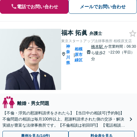
電話でお問い合わせ
メールでお問い合わせ
福本 拓眞
弁護士
東京スタートアップ法律事務所 相模原支店
神
橋本駅
か
営業時間：06:30
相模
奈
~22:00（平日）
ら徒歩2
原市
|
川
分
緑区
県
離婚・男女問題
【不倫・浮気の慰謝料請求をされたら】【当日中の相談可(予約制)】
不倫問題の相談は毎月100件以上、慰謝料請求された側の交渉・解決
実績が豊富な法律事務所です。【不倫相談は初回0円】 【電話相談で
ご契約まで対応可/来所不要】
事例を見る(14件)
料金表を見る