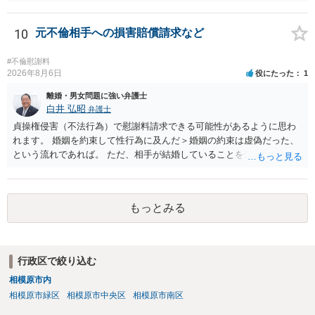
ら２０％程度が設定されていることがあります。訴訟に移行する場合
には、追加着手金や日当、実費が発生することもあります。 もっと
も、証拠が十分にあるか、相手方の住所・勤務先が分かるか、慰謝料
10
元不倫相手への損害賠償請求など
額、離婚の有無、交渉で終わるか訴訟まで見込むかによって、費用は
変わり得ます。依頼前に、交渉だけの場合、訴訟になった場合、回収
#不倫慰謝料
できなかった場合の費用を確認しておくとよいでしょう。 弁護士選び
2026年8月6日
役にたった
1
では、不貞慰謝料案件の経験が相応にあるか、費用体系が明確か、見
離婚・男女問題に強い弁護士
通しを過度に楽観的に言い過ぎないか、質問に具体的に答えてくれる
白井 弘昭
弁護士
か、連絡方法（メール、電話、弁護士直接か事務局員を介するかな
貞操権侵害（不法行為）で慰謝料請求できる可能性があるように思わ
ど）や対応スピードが合うかを確認するとよいと思います。いずれに
れます。 婚姻を約束して性行為に及んだ＞婚姻の約束は虚偽だった、
しましても、弁護士への相談・依頼にあたっては、証拠資料、夫と相
という流れであれば。 ただ、相手が結婚していることを知って行為に
手方の関係、相手方の氏名・住所等、夫婦関係への影響、離婚予定の
及んでいるのであれば、婚姻できないことについて相談者さんの帰責
有無など事実関係をよく整理して相談されることをお勧めいたしま
性も認められそうですので、あまり慰謝料は高額にならないように思
す。
われます。 一度、最寄りの弁護士に相談してみてください。
もっとみる
行政区で絞り込む
相模原市内
相模原市緑区
相模原市中央区
相模原市南区