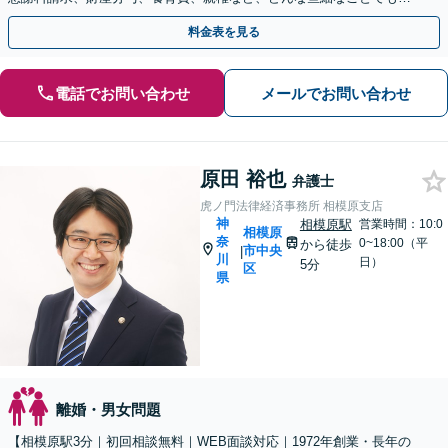
気軽にご相談ください【休日・夜間面談可】【橋本駅6分】
料金表を見る
電話でお問い合わせ
メールでお問い合わせ
原田 裕也
弁護士
虎ノ門法律経済事務所 相模原支店
神
相模原駅
営業時間：10:0
相模原
奈
0~18:00（平
から徒歩
市中央
|
川
日）
5分
区
県
離婚・男女問題
【相模原駅3分｜初回相談無料｜WEB面談対応｜1972年創業・長年の