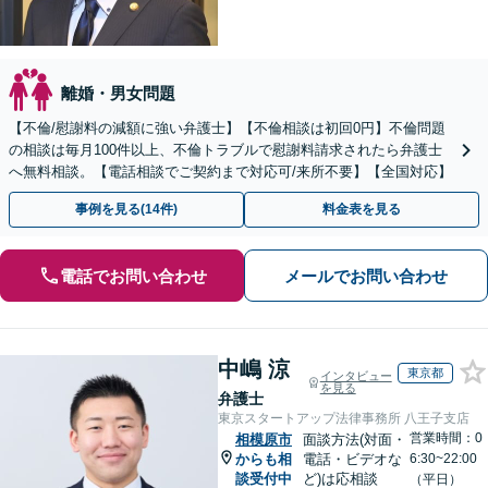
離婚・男女問題
【不倫/慰謝料の減額に強い弁護士】【不倫相談は初回0円】不倫問題
の相談は毎月100件以上、不倫トラブルで慰謝料請求されたら弁護士
へ無料相談。【電話相談でご契約まで対応可/来所不要】【全国対応】
事例を見る(14件)
料金表を見る
電話でお問い合わせ
メールでお問い合わせ
中嶋 涼
東京都
インタビュー
を見る
弁護士
東京スタートアップ法律事務所 八王子支店
営業時間：0
相模原市
面談方法(対面・
からも相
電話・ビデオな
6:30~22:00
談受付中
ど)は応相談
（平日）