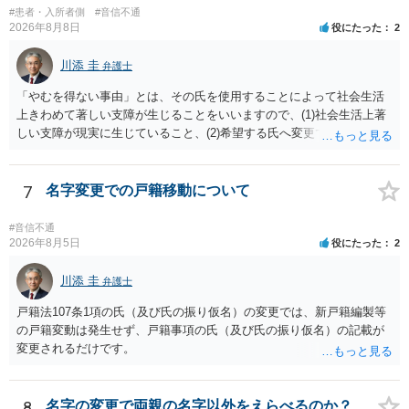
原因となった事実と、当該症状が医学的に裏付けられること、そして
#患者・入所者側
#音信不通
その発生原因及び症状が現在の名を使用していることに関連している
2026年8月8日
役にたった
2
こと、といった説明がなされているのが望ましい（むしろ必要）でし
ょう。 ただし、もし上記の理由の主張が難しい場合でも、一定期間通
川添 圭
弁護士
称名を使用して、その後にいわゆる永年使用を理由とする許可申立て
「やむを得ない事由」とは、その氏を使用することによって社会生活
を選択すれば、比較的緩やかに認められます。 氏の変更については、
上きわめて著しい支障が生じることをいいますので、(1)社会生活上著
本件では、(1)子の氏の変更許可（民法791条1項）と、(2)戸籍法107条1
しい支障が現実に生じていること、(2)希望する氏へ変更できればその
項の氏の変更許可の2種類が考えられます。 (1)については、ご両親が
支障が解消できる（解消される）ことを、具体的な資料をもって説明
婚姻当時に称していた氏への変更となります（この種の事案では、母
できるかどうかがポイントです。 記録中に現れた一切の事情が判断対
が親権者として離婚し、子は母の旧姓を称することになった事案で、
象ですので、上記(1)と(2)を説明できる資料は全て（ただし理路整然
7
名字変更での戸籍移動について
父の氏を称したいというケースが多い）。法律上は特に明文の要件が
に）提出することが必要になります。「フラッシュバック」とのこと
なく、家庭裁判所が相当と認めれば許可されます。ただし、子の氏の
なので、例えば、医学上確立されているPTSDの診断基準に合致した説
変更許可の場合、あなたは現在の戸籍からもう一方の親への戸籍に入
#音信不通
明とそれに沿う資料の提出が必要になってくるように思います。 精神
2026年8月5日
役にたった
2
籍する（戻る）という戸籍変動になるため、成人した子からの変更許
的・心理的な理由の氏変更は様々な意味でハードルがかなり高く、弁
可申立てにおいては、入籍先である親（及びそこに同籍している配偶
護士へ依頼しても苦労することが強く予想されるところです。、もし
川添 圭
者や15歳以上の子）の同意があるかどうかが重視されるケースが多い
弁護士
本人申立てをお考えであれば、医学知識はもちろん法律知識も要求さ
です。 (2)については、「やむを得ない事由」が必要とされます。これ
戸籍法107条1項の氏（及び氏の振り仮名）の変更では、新戸籍編製等
れますので、性急な申立てをせず、知識と資料をしっかりと揃えて、
は、名の変更許可よりも厳重な要件であるとされ、本件のような精神
の戸籍変動は発生せず、戸籍事項の氏（及び氏の振り仮名）の記載が
万全の体制で申立てに臨んだ方がよいと思われます。
的・心理的な理由ではなかなかハードルが高いところですが、親から
変更されるだけです。
性的虐待を受けていたケースで氏変更を許可した事案がありますの
で、全く可能性がないわけではありません。なお、戸籍法107条1項の
氏の変更許可申立ては戸籍筆頭者からの申立てが必要であるため、申
8
名字の変更で両親の名字以外をえらべるのか？