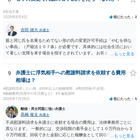
立て前に分籍届によってあなたの単独戸籍を編成しておく必要がある
でしょう。 法的に検討すべき課題が多いため、弁護士へ相談されるこ
#音信不通
とをお勧めします。
2026年8月4日
役にたった
2
吉田 雄大
弁護士
親と同じ氏を名乗るためでない形の氏の変更許可手続は「やむを得な
い事由」（戸籍法１０７条）が必要です。具体的には社会生活におい
て著しい支障を来す場合を指すとされています。 お答えとしては、理
論上はご両親の氏であれ別であれ区別はありませんが、上記「著しい
支障」の具体的判断の中で、現在の氏を使い続けることがなぜよくな
いのかが審理判断されることになる、というものになります。
9
弁護士に浮気相手への慰謝料請求を依頼する費用
相場は？
#慰謝料請求したい側
#20年以上の婚姻期間
#異性関係(不貞等)
#婚姻費用(別居中の生活費など)
#不倫慰謝料
2026年7月28日
役にたった
5
離婚・男女問題に強い弁護士
髙橋 俊太
弁護士
不貞慰謝料請求を弁護士に依頼する場合の費用は、法律事務所ごとに
異なります。 一般的には、交渉段階の着手金として１０万円台から３
０万円程度、回収できた金額に応じた報酬金として回収額の１０％か