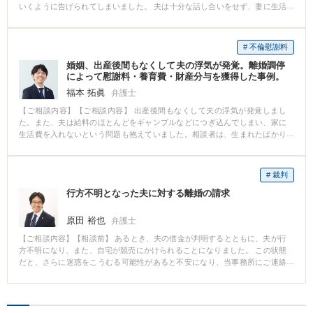
いくように告げられてしまいました。 夫は十分な話し合いをせず、妻に生活
費を渡さなくなり、離婚調停をすぐに申し立てました。 このままでは、老後
生活する家も資金もなく、路頭に迷いかねないと疲弊した様子でご相談に来
られました。 【相談後】 ご相談を受けて直ちに受任し、まず婚姻費用の請求
# 不倫慰謝料
を行いました。 月々の生活費に加え、相当額の子の学費分も確保することが
婚姻、出産後間もなくして夫の浮気が発覚。離婚調停
できました。 離婚については、一貫して離婚を認めない主張を行い、調停不
によって慰謝料・養育費・財産分与を獲得した事例。
成立後の離婚裁判においても争いました。 その結果、尋問手続後に、裁判官
から離婚は認められない心証の開示があったところで夫側は離婚を諦め、訴
福本 拓眞
弁護士
訟の取下げにより終了し、同居を再開しました。 【コメント】 離婚を一方的
【ご相談内容】【ご相談内容】 出産後間もなくして夫の浮気が発覚しまし
に選択すれば他方配偶者の生活・老後の期待を大いに侵害する重大な結果を
た。また、夫は給料のほとんどをギャンブルなどにつぎ込んでしまい、家に
伴います。 配偶者からの身勝手な離婚請求であれば、財産や身を守るために
生活費を入れないという問題も抱えていました。相談者は、生まれたばかり
も慎重な判断が必要です。 是非とも専門家の意見を得ることをおすすめしま
の子供を抱えながら、親からの援助を受けなんとか生活しているという状態
す。 一方、どうしても離婚をしたい理由ができることも否定できません。 そ
でした。相談者としては、離婚したいという意思を有しているものの、慰謝
のような場合でも見切り発車のまま離婚調停・離婚裁判をしても、希望通り
料や養育費といったものもきちんと払ってもらえるか不安があり、離婚に踏
にならないことも多いです。 突然離婚を求められる相手方にも配慮して、円
# 裁判
み切れない状態でした。また、その時点ではまだ夫と同居していました。
満に離婚できるよう進めていくことが肝要です。 そのため、どのような条
行方不明となった夫に対する離婚の請求
【解決の過程と結果】 ご依頼後にまず相談者にお願いしたことは、浮気の証
件・方法での離婚を進めていくべきか専門家の意見を取り入れることをおす
拠を確保していただくことでした。具体的には、夫の浮気相手の女性とのメ
すめします。
ッセージのやりとりをしている画面のスクリーンショット、あわよくば夫が
原田 裕也
弁護士
それを認めている念書を獲得していただくようにお願いしました。これらは
【ご相談内容】【相談前】 あるとき、夫の借金が判明するとともに、夫が行
慰謝料を払ってもらうための強力な武器になるからです。そして、それらの
方不明になり、また、自宅が競売にかけられることになりました。 この状態
証拠を確保した上で別居に踏み出していただくようにお願いし、調停を起こ
だと、さらに迷惑をこうむる可能性があると不安になり、当事務所にご連絡
した上で婚姻費用を支払ってもらいながら手続を進めていくことをご提案し
され、離婚事件をご依頼されました。 【相談後】 通常、離婚の請求は、協議
ました。調停では「不貞」という法定離婚事由とその証拠があるため、有利
→調停→訴訟と進んでいくのですが、この件では、夫の居所が分からず、連
に交渉を進めることができました。結果、慰謝料と相場より高い養育費、財
絡先も分からないので、協議はできません。 また、訴訟を起こす前に、原則
産分与を獲得することができました。 【コメント】 相手方から有利な条件を
として、調停を申し立てる必要がありますが、例外的に、訴訟を直接起こす
引き出すためには、その後の手続も見据えた広い視野が必要です。夫婦二人