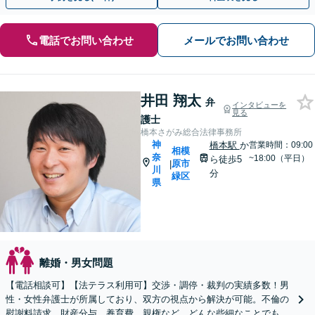
電話でお問い合わせ
メールでお問い合わせ
井田 翔太
弁
インタビューを
見る
護士
橋本さがみ総合法律事務所
神
橋本駅
か
営業時間：09:00
相模
奈
~18:00（平日）
ら徒歩5
原市
|
川
分
緑区
県
離婚・男女問題
【電話相談可】【法テラス利用可】交渉・調停・裁判の実績多数！男
性・女性弁護士が所属しており、双方の視点から解決が可能。不倫の
慰謝料請求、財産分与、養育費、親権など、どんな些細なことでもお