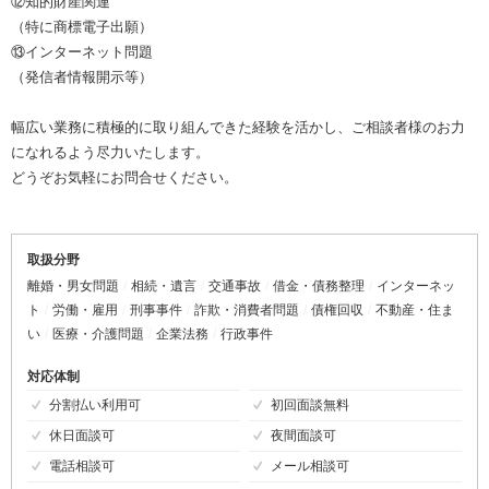
⑫知的財産関連
（特に商標電子出願）
⑬インターネット問題
（発信者情報開示等）
幅広い業務に積極的に取り組んできた経験を活かし、ご相談者様のお力
になれるよう尽力いたします。
どうぞお気軽にお問合せください。
取扱分野
離婚・男女問題
相続・遺言
交通事故
借金・債務整理
インターネッ
ト
労働・雇用
刑事事件
詐欺・消費者問題
債権回収
不動産・住ま
い
医療・介護問題
企業法務
行政事件
対応体制
分割払い利用可
初回面談無料
休日面談可
夜間面談可
電話相談可
メール相談可