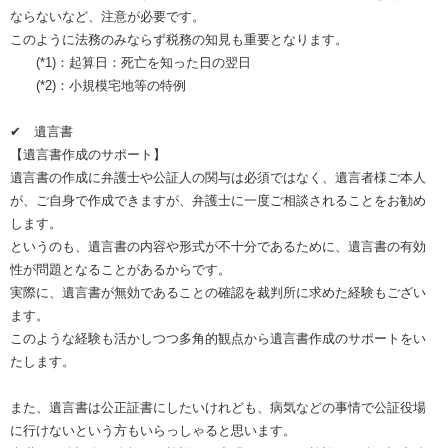
ならないなど、注意が必要です。
このように法務のみならず税務の知見も重要となります。
(*1)：起算日：死亡を知った日の翌日
(*2)：小規模宅地等の特例
✔ 遺言書
【遺言書作成のサポート】
遺言書の作成に弁護士や公証人の関与は必須ではなく、遺言者様ご本人
が、ご自身で作成できますが、弁護士に一度ご相談されることをお勧め
します。
というのも、遺言書の内容や形式が不十分であるために、遺言書の有効
性が問題となることがあるからです。
実際に、遺言書が無効であることの確認を裁判所に求めた経験もござい
ます。
このような経験も活かしつつ多角的観点から遺言書作成のサポートをい
たします。
また、遺言書は公正証書にしたいけれども、病気などの事情で公証役場
に行けないという方もいらっしゃると思います。