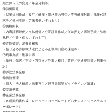
婚に伴う氏の変更／年金分割等）
④労働問題
（就業規則作成・改訂／解雇・降格等の可否／不当解雇対応／残業代請
求等／使用者側・労働者側いずれも可）
⑤債権回収
（内容証明郵便／支払督促／公正証書作成／仮差押え／訴訟手続／強制
執行／企業・個人いずれも可）
⑥詐欺被害、消費者被害
（振り込め詐欺救済法による不正利用口座の凍結等）
⑦刑事弁護・刑事告訴
（暴行／傷害／窃盗・万引き／詐欺／横領／背任／交通犯罪等／刑事告
訴）
⑧訴訟法務全般
⑨債務整理
（個人・法人破産／民事再生／経営者保証ガイドライン／清算）
⑩交通事故
⑪企業法務全般
（各種契約書作成・レビュー／コーポレートガバナンス／ジェネラルコ
ーポレート）