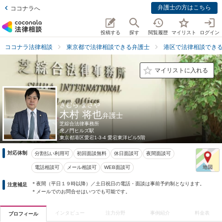
弁護士の方はこちら
ココナラへ
投稿する
探す
閲覧履歴
マイリスト
ログイン
ココナラ法律相談
東京都で法律相談できる弁護士
港区で法律相談でき
マイリストに入れる
きむら まさや
木村 将也
弁護士
芝綜合法律事務所
虎ノ門ヒルズ駅
東京都
港区愛宕1-3-4 愛宕東洋ビル5階
対応体制
分割払い利用可
初回面談無料
休日面談可
夜間面談可
電話相談可
メール相談可
WEB面談可
＊夜間（平日１９時以降）／土日祝日の電話・面談は事前予約制となります。
注意補足
＊メールでのお問合せはいつでも可能です。
インタビュー
注力分野
事例紹介
料金表
プロフィール