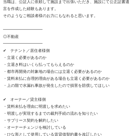
当職は、公証人に依頼して施設まで出張いただき、施設にて公正証書遺
言を作成した経験もあります。
そのようなご相談者様のお力にもなれると思います。
━━━━━━━━━━
◎不動産
━━━━━━━━━━
✔ テナント／居住者様側
・立退く必要があるのか
・立退き料はいくら払ってもらえるのか
・都市再開発の対象地の場合には立退く必要があるのか
・賃料未払に合理的理由がある場合も立退く必要があるのか
・上の階で水漏れ事故が発生したので損害を賠償してほしい
✔ オーナー／貸主様側
・賃料未払を理由に明渡しを求めたい
・明渡しが実現するまでの裁判手続の流れを知りたい
・サブリース契約を解約したい
・オーナーチェンジを検討している
・ひな形として使用している賃貸借契約書を改訂したい