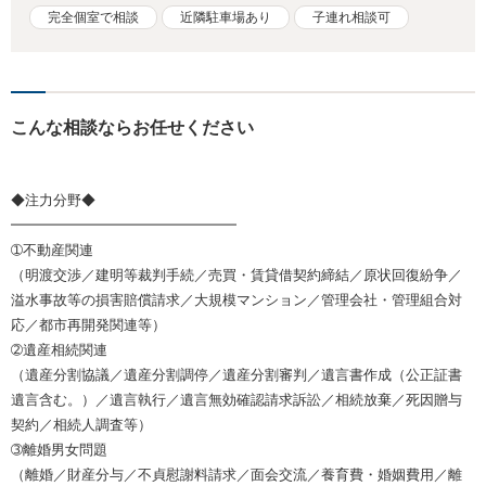
完全個室で相談
近隣駐車場あり
子連れ相談可
こんな相談ならお任せください
◆注力分野◆
━━━━━━━━━━━━━━━━
➀不動産関連
（明渡交渉／建明等裁判手続／売買・賃貸借契約締結／原状回復紛争／
溢水事故等の損害賠償請求／大規模マンション／管理会社・管理組合対
応／都市再開発関連等）
➁遺産相続関連
（遺産分割協議／遺産分割調停／遺産分割審判／遺言書作成（公正証書
遺言含む。）／遺言執行／遺言無効確認請求訴訟／相続放棄／死因贈与
契約／相続人調査等）
➂離婚男女問題
（離婚／財産分与／不貞慰謝料請求／面会交流／養育費・婚姻費用／離