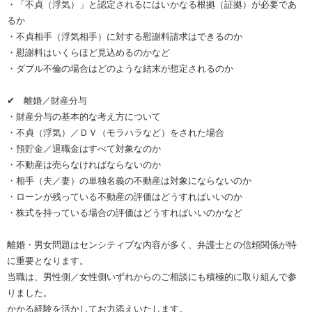
・「不貞（浮気）」と認定されるにはいかなる根拠（証拠）が必要であ
るか
・不貞相手（浮気相手）に対する慰謝料請求はできるのか
・慰謝料はいくらほど見込めるのかなど
・ダブル不倫の場合はどのような結末が想定されるのか
✔ 離婚／財産分与
・財産分与の基本的な考え方について
・不貞（浮気）／ＤＶ（モラハラなど）をされた場合
・預貯金／退職金はすべて対象なのか
・不動産は売らなければならないのか
・相手（夫／妻）の単独名義の不動産は対象にならないのか
・ローンが残っている不動産の評価はどうすればいいのか
・株式を持っている場合の評価はどうすればいいのかなど
離婚・男女問題はセンシティブな内容が多く、弁護士との信頼関係が特
に重要となります。
当職は、男性側／女性側いずれからのご相談にも積極的に取り組んで参
りました。
かかる経験を活かしてお力添えいたします。