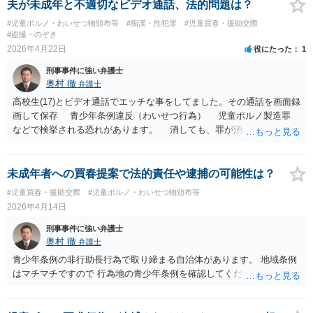
夫が未成年と不適切なビデオ通話、法的問題は？
#児童ポルノ・わいせつ物頒布等
#痴漢・性犯罪
#児童買春・援助交際
#盗撮・のぞき
2026年4月22日
役にたった
1
刑事事件に強い弁護士
奥村 徹
弁護士
高校生(17)とビデオ通話でエッチな事をしてました。その通話を画面録
画して保存 青少年条例違反（わいせつ行為） 児童ポルノ製造罪
などで検挙される恐れがあります。 消しても、罪が消えるわけでは
なく、証拠がある分で検挙される恐れがあります
未成年者への買春提案で法的責任や逮捕の可能性は？
#児童買春・援助交際
#児童ポルノ・わいせつ物頒布等
2026年4月14日
刑事事件に強い弁護士
奥村 徹
弁護士
青少年条例の非行助長行為で取り締まる自治体があります。 地域条例
はマチマチですので 行為地の青少年条例を確認してください。