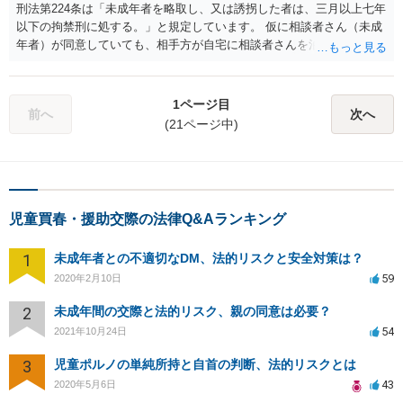
刑法第224条は「未成年者を略取し、又は誘拐した者は、三月以上七年
以下の拘禁刑に処する。」と規定しています。 仮に相談者さん（未成
年者）が同意していても、相手方が自宅に相談者さんを泊めるため
に、相談者さんの監護者である保護者の同意なく連れ去った場合、未
成年者略取・誘拐罪が成立する可能性を完全に否定することはできま
せん。 未成年者略取誘拐罪は、未成年者の自由のみならず、親や保護
1ページ目
前へ
次へ
者が子どもを育てて教育するという監護者の監護権の両方を保護法益
(21ページ中)
としているからです。 上記、ご参考ください。
児童買春・援助交際の法律Q&Aランキング
1
未成年者との不適切なDM、法的リスクと安全対策は？
59
2020年2月10日
2
未成年間の交際と法的リスク、親の同意は必要？
54
2021年10月24日
3
児童ポルノの単純所持と自首の判断、法的リスクとは
43
2020年5月6日