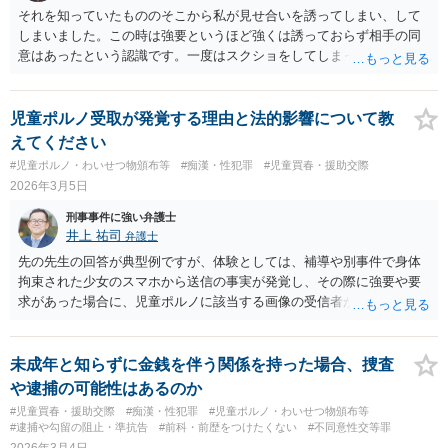
それを知っていたもののそこから私が見せ合いを誘ってしまい、して
しまいました。この時は強要というほど強くは誘っておらず相手の同
意はあったという認識です。一度はスクショをしてしまったものの、
すぐに消去し、 と言う行為は、不同意わいせつ罪（176条3項）とか児
童ポルノ製造罪を疑われます。 不同意わいせつ罪（176条3項）が重い
ので、警察にバレればそれなりの捜査を受けます。 最初は捜索差押だ
児童ポルノ受取が発覚する理由と法的影響について教
と重ます。逮捕されることもあります。
えてください
#児童ポルノ・わいせつ物頒布等
#痴漢・性犯罪
#児童買春・援助交際
2026年3月5日
刑事事件に強い弁護士
井上 祐司
弁護士
先の先生の回答が典型例ですが、体験としては、補導や別事件で身体
拘束された少女のスマホから送信の事実が発覚し、その際に強要や要
求があった場合に、児童ポルノに該当する画像の受信者が捜査対象と
して浮上することもあります。 自身が要求したり望んで提供を受けた
方の場合には自首するか悩まれるケースが多いですが、最終的には自
首せずに様子を見るという方も多くいます。
未成年と知らずに金銭を伴う関係を持った場合、捜査
や逮捕の可能性はあるのか
#児童買春・援助交際
#痴漢・性犯罪
#児童ポルノ・わいせつ物頒布等
#逮捕や勾留の阻止・準抗告
#前科・前歴をつけたくない
#不同意性交等罪
2026年3月4日