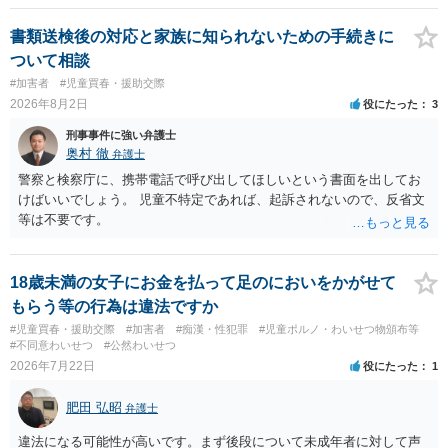
書類送検後の対応と家族に知られないための手続きに
ついて相談
#加害者
#児童買春・援助交際
2026年8月2日
役にたった
3
刑事事件に強い弁護士
奥村 徹
弁護士
警察と検察庁に、携帯電話で呼び出してほしいという書面を出してお
けばいいでしょう。 児童不特定であれば、起訴されないので、反省文
等は不要です。
18歳未満の女子にお金を払って足のにおいをかがせて
もらう等の行為は違法ですか
#児童買春・援助交際
#加害者
#痴漢・性犯罪
#児童ポルノ・わいせつ物頒布等
#不同意わいせつ
#公然わいせつ
2026年7月22日
役にたった
1
肥田 弘昭
弁護士
違法になる可能性が高いです。まず後段について未成年者に対して声