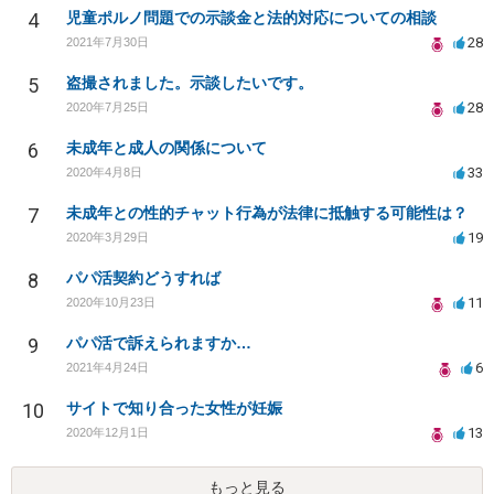
4
児童ポルノ問題での示談金と法的対応についての相談
28
2021年7月30日
5
盗撮されました。示談したいです。
28
2020年7月25日
6
未成年と成人の関係について
33
2020年4月8日
7
未成年との性的チャット行為が法律に抵触する可能性は？
19
2020年3月29日
8
パパ活契約どうすれば
11
2020年10月23日
9
パパ活で訴えられますか…
6
2021年4月24日
10
サイトで知り合った女性が妊娠
13
2020年12月1日
もっと見る