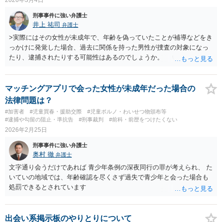
刑事事件に強い弁護士
井上 祐司
弁護士
>実際にはその女性が未成年で、年齢を偽っていたことが補導などをき
っかけに発覚した場合、過去に関係を持った男性が捜査の対象になっ
たり、逮捕されたりする可能性はあるのでしょうか。 いきなり逮捕
に至る可能性については高いとは思えませんが、ご質問のようなこと
を契機に、青少年健全育成条例違反として任意捜査の対象となって摘
発・立件に至った実例は多数存在し、実際に見聞きもしています。
マッチングアプリで会った女性が未成年だった場合の
法律問題は？
#加害者
#児童買春・援助交際
#児童ポルノ・わいせつ物頒布等
#逮捕や勾留の阻止・準抗告
#刑事裁判
#前科・前歴をつけたくない
2026年2月25日
刑事事件に強い弁護士
奥村 徹
弁護士
文字通り会うだけであれば 青少年条例の深夜同行の罪が考えられ、 た
いていの地域では、年齢確認を尽くさず過失で青少年と会った場合も
処罰できるとされています
出会い系掲示板のやりとりについて