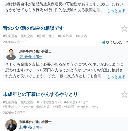
掛け勧誘自体が迷惑防止条例違反の可能性があります。次に、におい
をかがせてもらう行為や特に性的な接触のある股間を踏ませる行為
は、児童に有害行為をさせるとして児童福祉法違反、青少年保護育成
条例違反などに該当する可能性が高いです。ご参考にしてください。
昔のパパ活の悩みの相談です
#児童買春・援助交際
#恐喝・脅迫
#特殊詐欺
#被害者
2026年7月12日
役にたった
2
刑事事件に強い弁護士
泉 亮介
弁護士
そもそも金銭を支払う必要があるかどうかについて争いがあるように
思われますので，５０万円を支払うかどうかについても慎重に検討さ
れた方が良いでしょう。 また，仮に支払うとしても合意書を交わし，
清算条項等を入れた上で，相手との関係をしっかりと断てるように書
面を作成したうえで支払いをする必要があるでしょう。 一度弁護士に
相談をされた方が良いかと思われます。
未成年との下着にかんするやりとり
#児童買春・援助交際
#不同意性交等罪
#不同意わいせつ
#児童ポルノ・わいせつ物頒布等
#痴漢・性犯罪
#公然わいせつ
2026年7月7日
刑事事件に強い弁護士
若井 亮
弁護士