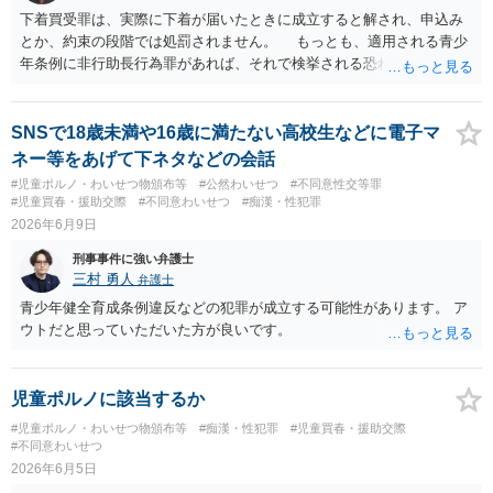
「遡及処罰禁止」ですので、当時適法であれば、過去に遡って処罰さ
下着買受罪は、実際に下着が届いたときに成立すると解され、申込み
れることはありません。 以上、私見ながらご参考まで。
とか、約束の段階では処罰されません。 もっとも、適用される青少
年条例に非行助長行為罪があれば、それで検挙される恐れがありま
す。 非行助長行為の禁止） 第 条の２ 何人も、青少年に対し、前条各
号に規定する行為、道路交通法（昭和35年法律第1 0 5号） 第条（ 共
同危険行為等の禁止） に規定する行為若しくは家出を行うよう勧誘
SNSで18歳未満や16歳に満たない高校生などに電子マ
し、あおり、そそのかし、若しくは強制し、又はこれらの行為を行わ
ネー等をあげて下ネタなどの会話
せる目的をもって金品その他の財産上の利益若しくは便宜を供与して
#児童ポルノ・わいせつ物頒布等
#公然わいせつ
#不同意性交等罪
はならない。
#児童買春・援助交際
#不同意わいせつ
#痴漢・性犯罪
2026年6月9日
刑事事件に強い弁護士
三村 勇人
弁護士
青少年健全育成条例違反などの犯罪が成立する可能性があります。 ア
ウトだと思っていただいた方が良いです。
児童ポルノに該当するか
#児童ポルノ・わいせつ物頒布等
#痴漢・性犯罪
#児童買春・援助交際
#不同意わいせつ
2026年6月5日