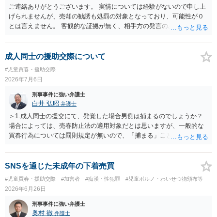
ご連絡ありがとうございます。 実情については経験がないので申し上
げられませんが、売却の勧誘も処罰の対象となっており、可能性が０
とは言えません。 客観的な証拠が無く、相手方の発言のみで逮捕され
るということはないかと思います。
成人同士の援助交際について
#児童買春・援助交際
2026年7月6日
刑事事件に強い弁護士
白井 弘昭
弁護士
＞1.成人同士の援交にて、発覚した場合男側は捕まるのでしょうか？
場合によっては、売春防止法の適用対象だとは思いますが、一般的な
買春行為については罰則規定が無いので、「捕まる」ことは無いと思
います。 ＞2.対価を与えての行為が援交にあたると私は認識している
のですが、プレゼント感覚で金品を与えた場合も援交になってしまう
のでしょうか？ 交際＝恋愛感情あり、と定義すれば、恋愛感情が無く
SNSを通じた未成年の下着売買
金品目的で交際することは、普通の交際ではなく援助（目的）交際と
#児童買春・援助交際
#加害者
#痴漢・性犯罪
#児童ポルノ・わいせつ物頒布等
なるのでしょうね。 また、交際と交友は異なると思います。交際は、
2026年6月26日
友人関係（交友）を超えた、性的な関係と考えるべきでしょう。 ＞過
去の成人同士の援交においても、男側は捕まる可能性はあるのでしょ
刑事事件に強い弁護士
うか？ そのような法律の制定については存じ上げませんが、刑法は
奥村 徹
弁護士