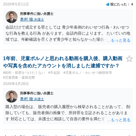
銭その他の利益を供与し、又はその申込み若しくは約束をして面会を
2026年5月11日
役にたった
4
要求すること。
刑事事件に強い弁護士
奥村 徹
弁護士
会話だけで成立する罪としては 青少年条例のわいせつ行為・わいせつ
な行為を教える行為 があります。会話内容によります。 たいていの地
域では、年齢確認を尽くさず青少年と知らなかった場合も処罰されま
す。
1年前、児童ポルノと思われる動画を購入後、購入動画
や写真を含めたアカウントを消しました逮捕ですか？
#前科・前歴をつけたくない
#不起訴
#児童ポルノ・わいせつ物頒布等
#児童買春・援助交際
2026年4月28日
刑事事件に強い弁護士
奥村 徹
弁護士
購入型の場合は、 販売者の購入履歴から検挙されることがあって、 削
除していても、販売者側の画像で、所持罪を立証されることがありま
す 対応としては、弁護士に相談して自首の要件を満たす書面を作成し
た上での警察相談になります。（画像がないと自首は受理されませ
ん）