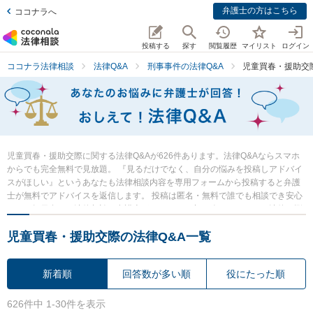
弁護士の方はこちら
ココナラへ
投稿する
探す
閲覧履歴
マイリスト
ログイン
ココナラ法律相談
法律Q&A
刑事事件の法律Q&A
児童買春・援助交
児童買春・援助交際に関する法律Q&Aが626件あります。法律Q&Aならスマホ
からでも完全無料で見放題。 『見るだけでなく、自分の悩みを投稿しアドバイ
スがほしい』というあなたも法律相談内容を専用フォームから投稿すると弁護
士が無料でアドバイスを返信します。 投稿は匿名・無料で誰でも相談でき安心
です。毎日多くの法律相談に弁護士がアドバイス中。 今すぐあなたの法律の悩
み・質問を検索・投稿し弁護士の知恵を借りて解決の一歩を踏み出しましょ
児童買春・援助交際の法律Q&A一覧
う。
新着順
回答数が多い順
役にたった順
626件中 1-30件を表示