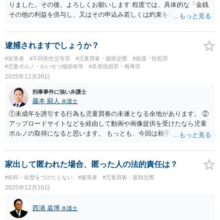
りました。その後、よろしくお願いします 程度では、具体的な「金銭
その他の利益を供与し、又はその申込み若しくは約束をして面会を要
求すること。」がないので、面会要求罪にはなりません。 第一八二条
（十六歳未満の者に対する面会要求等） わいせつの目的で、十六歳
未満の者に対し、次の各号に掲げるいずれかの行為をした者（当該十
逮捕されますでしょうか？
六歳未満の者が十三歳以上である場合については、その者が生まれた
#加害者
#不同意性交等罪
#児童買春・援助交際
#痴漢・性犯罪
日より五年以上前の日に生まれた者に限る。）は、一年以下の拘禁刑
#児童ポルノ・わいせつ物頒布等
#名誉毀損罪・侮辱罪
又は五十万円以下の罰金に処する。 一 威迫し、偽計を用い又は誘惑
2025年12月28日
して面会を要求すること。 二 拒まれたにもかかわらず、反復して面
刑事事件に強い弁護士
会を要求すること。 三 金銭その他の利益を供与し、又はその申込み
藤本 顯人
弁護士
若しくは約束をして面会を要求すること。
①未成年を誘引する行為も児童買春の未遂となる余地があります。 ②
アップロードサイトなどを経由して動画や画像提供を受けたなら児童
ポルノの取得になると思います。 もっとも、今回は相手の年齢も不明
ですし時間が経過しすぎていることから、そのリスクは非常に低そう
です。
家出して匿われた場合、匿った人の法的責任は？
#前科・前歴をつけたくない
#被害者
#児童買春・援助交際
2025年12月16日
西浦 嘉博
弁護士