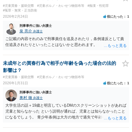
#児童買春・援助交際
#児童ポルノ・わいせつ物頒布等
#痴漢・性犯罪
#冤罪・無実・正当防衛
2026年2月24日
役にたった
1
刑事事件に強い弁護士
泉 亮介
弁護士
ご記載の内容それのみで刑事責任を追及されたり，条例違反として責
任追及されたりといったことはないかと思われます。
未成年との買春行為で相手が年齢を偽った場合の法的
影響は？
#児童買春・援助交際
#児童ポルノ・わいせつ物頒布等
2026年1月31日
役にたった
1
刑事事件に強い弁護士
奥村 徹
弁護士
大学生活の話＋19歳と明言しているDMのスクリーンショットがあれば
児童と知らなかった という説明が通れば、児童とは知らなかったこと
になるでしょう。 青少年条例は大方の地方で過失で年齢確認を尽くさ
なかった場合も処罰されることになっていて、上記の方法では年齢確
認したとはいえないでしょう。 こういう法令の状況なので、 児童買春