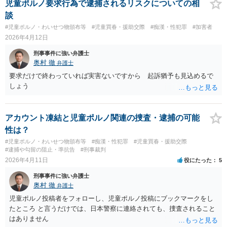
児童ポルノ要求行為で逮捕されるリスクについての相
談
#児童ポルノ・わいせつ物頒布等
#児童買春・援助交際
#痴漢・性犯罪
#加害者
2026年4月12日
刑事事件に強い弁護士
奥村 徹
弁護士
要求だけで終わっていれば実害ないですから 起訴猶予も見込めるで
しょう
アカウント凍結と児童ポルノ関連の捜査・逮捕の可能
性は？
#児童ポルノ・わいせつ物頒布等
#痴漢・性犯罪
#児童買春・援助交際
#逮捕や勾留の阻止・準抗告
#刑事裁判
2026年4月11日
役にたった
5
刑事事件に強い弁護士
奥村 徹
弁護士
児童ポルノ投稿者をフォローし、児童ポルノ投稿にブックマークをし
たところ と言うだけでは、日本警察に連絡されても、捜査されること
はありません