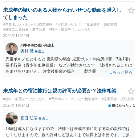
未成年の疑いのある人物からわいせつな動画を購入し
てしまった
#児童ポルノ・わいせつ物頒布等
#不同意わいせつ
#児童買春・援助交際
#逮捕による解雇・退学回避
#前科・前歴をつけたくない
2026年1月24日
刑事事件に強い弁護士
奥村 徹
弁護士
児童ポルノだとすると 撮影済の場合 児童ポルノ単純所持罪（7条1項）
要求行為（青少年条例違反） などが検討されます 逮捕されることは
あまりありません。 注文後撮影の場合 製造罪 要求行為 が加
わります。 逮捕されることがあります。
未成年との宿泊旅行は親の許可が必要か？法律相談
#前科・前歴をつけたくない
#児童ポルノ・わいせつ物頒布等
#児童買春・援助交際
2026年1月14日
役にたった
1
肥田 弘昭
弁護士
18歳は成人になりますので、法律上は未成年者に対する親の親権では
なくなりますので、親の許可などはあくまで法律上は不要です。ご参