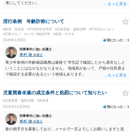
考にしてください。
淫行条例 年齢詐称について
#痴漢・性犯罪
#不同意性交等罪
#児童買春・援助交際
#不同意わいせつ
#児童ポルノ・わいせつ物頒布等
#盗撮・のぞき
2026年1月8日
役にたった
1
刑事事件に強い弁護士
奥村 徹
弁護士
青少年条例の年齢確認義務は厳格で 学生証で確認したから過失なしと
いうことにはなかなかなりません。 地域差があって、戸籍や住民票ま
で確認する必要があるという地域もあります。
児童買春未遂の成立条件と処罰について知りたい
#児童買春・援助交際
#加害者
2025年12月28日
役にたった
1
刑事事件に強い弁護士
奥村 徹
弁護士
春の相手方を募集しており、メールで一言よろしくお願いしますと送