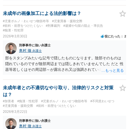
未成年の画像加工による法的影響は？
#児童ポルノ・わいせつ物頒布等
#児童買春・援助交際
#前科・前歴をつけたくない
#刑事裁判
#逮捕や勾留の阻止・準抗告
#痴漢・性犯罪
2026年3月30日
役にたった
2
刑事事件に強い弁護士
奥村 徹
弁護士
部をスタンプみたいな記号で隠したものになります。陰部そのものは
隠れているのですが陰部周辺までは隠しきれていませんでした だと 性
器等若しくはその周辺部～が露出され又は強調されているもの に該当
する恐れがあります。弁護士に見せてコメントをもらって下さい 第二
条（定義） 三 衣服の全部又は一部を着けない児童の姿態であって、
殊更に児童の性的な部位（性器等若しくはその周辺部、臀でん部又は
未成年者との不適切なやり取り、法律的リスクと対策
胸部をいう。）が露出され又は強調されているものであり、かつ、性
は？
欲を興奮させ又は刺激するもの
#加害者
#痴漢・性犯罪
#児童ポルノ・わいせつ物頒布等
#不同意わいせつ
#児童買春・援助交際
#前科・前歴をつけたくない
2026年3月22日
刑事事件に強い弁護士
奥村 徹
弁護士