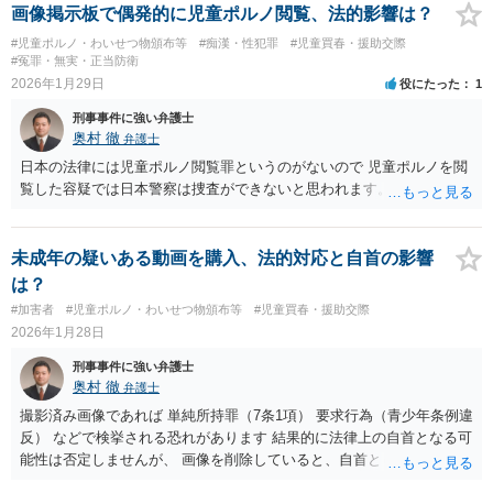
罪で逮捕され、年齢を知らないという弁解で、青少年条例違反で罰金
画像掲示板で偶発的に児童ポルノ閲覧、法的影響は？
になることがよくあります
#児童ポルノ・わいせつ物頒布等
#痴漢・性犯罪
#児童買春・援助交際
#冤罪・無実・正当防衛
2026年1月29日
役にたった
1
刑事事件に強い弁護士
奥村 徹
弁護士
日本の法律には児童ポルノ閲覧罪というのがないので 児童ポルノを閲
覧した容疑では日本警察は捜査ができないと思われます。
未成年の疑いある動画を購入、法的対応と自首の影響
は？
#加害者
#児童ポルノ・わいせつ物頒布等
#児童買春・援助交際
2026年1月28日
刑事事件に強い弁護士
奥村 徹
弁護士
撮影済み画像であれば 単純所持罪（7条1項） 要求行為（青少年条例違
反） などで検挙される恐れがあります 結果的に法律上の自首となる可
能性は否定しませんが、 画像を削除していると、自首としては受理さ
れにくいと思います