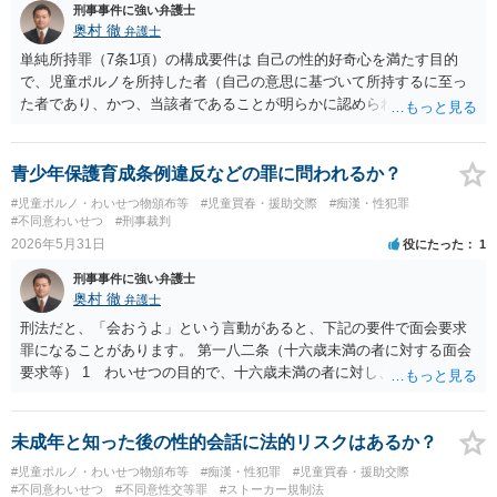
刑事事件に強い弁護士
奥村 徹
弁護士
単純所持罪（7条1項）の構成要件は 自己の性的好奇心を満たす目的
で、児童ポルノを所持した者（自己の意思に基づいて所持するに至っ
た者であり、かつ、当該者であることが明らかに認められる者に限
る。） ですが、送り付けの場合でも、所持状態を現認されると、 もの
が見るからに性的画像であれば「自己の性的好奇心を満たす目的で」
を疑われて警察から単純所持罪容疑の捜査を受けることがあります。
青少年保護育成条例違反などの罪に問われるか？
#児童ポルノ・わいせつ物頒布等
#児童買春・援助交際
#痴漢・性犯罪
#不同意わいせつ
#刑事裁判
2026年5月31日
役にたった
1
刑事事件に強い弁護士
奥村 徹
弁護士
刑法だと、「会おうよ」という言動があると、下記の要件で面会要求
罪になることがあります。 第一八二条（十六歳未満の者に対する面会
要求等） 1 わいせつの目的で、十六歳未満の者に対し、次の各号に
掲げるいずれかの行為をした者（当該十六歳未満の者が十三歳以上で
ある場合については、その者が生まれた日より五年以上前の日に生ま
れた者に限る。）は、一年以下の拘禁刑又は五十万円以下の罰金に処
未成年と知った後の性的会話に法的リスクはあるか？
する。 一 威迫し、偽計を用い又は誘惑して面会を要求すること。
#児童ポルノ・わいせつ物頒布等
#痴漢・性犯罪
#児童買春・援助交際
二 拒まれたにもかかわらず、反復して面会を要求すること。 三 金
#不同意わいせつ
#不同意性交等罪
#ストーカー規制法