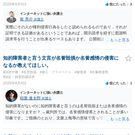
訴訟外の交渉で相手方が認めれば負担させることができるでしょう。
2026年8月4日
役にたった
2
訴訟で判決となった場合は、実際の弁護士費用が認められる場合と認
められない場合があり何ともいえないところでしょう。
インターネットに強い弁護士
泉 亮介
弁護士
実際にその人が権利侵害行為をしたと認められるものであり，それが
証明できる証拠があるということであれば，開示請求を経ずに慰謝料
請求等を行うことが出来るケースもあります。 公開相談の場では回答
は難しいかと思われますので，お手持ちの証拠資料を持参の上弁護士
に個別に相談されると良いでしょう。
知的障害者と言う文言が名誉毀損か名誉感情の侵害に
なるか教えてほしい。
#誹謗中傷
#名誉毀損
#個人・プライベート
#被害者
#肖像権侵害
#訴訟・損害賠償請求
2026年8月4日
役にたった
1
インターネットに強い弁護士
稲葉 進太郎
弁護士
知的障害がないのに知的障害者と言うのは名誉毀損または名誉感情の
侵害になりますか？ →裁判所では、名誉感情侵害とされることが多い
印象です。ご指摘のとおり、文脈上侮辱の意味で言っている点も加味
されていると思います。