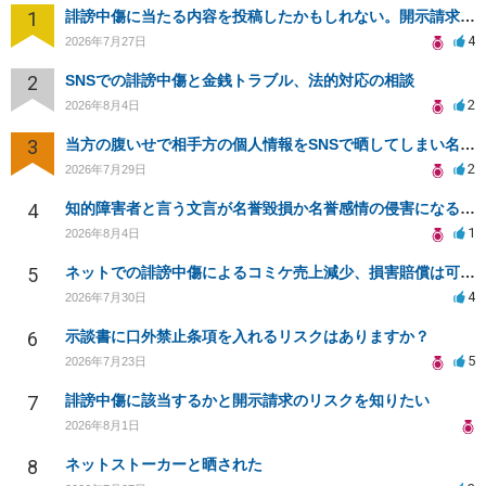
1
誹謗中傷に当たる内容を投稿したかもしれない。開示請求や民事刑事裁判に発展しうるのか教えて欲しい。
4
2026年7月27日
2
SNSでの誹謗中傷と金銭トラブル、法的対応の相談
2
2026年8月4日
3
当方の腹いせで相手方の個人情報をSNSで晒してしまい名誉毀損させてしまったかもしれない
2
2026年7月29日
4
知的障害者と言う文言が名誉毀損か名誉感情の侵害になるか教えてほしい。
1
2026年8月4日
5
ネットでの誹謗中傷によるコミケ売上減少、損害賠償は可能か？
4
2026年7月30日
6
示談書に口外禁止条項を入れるリスクはありますか？
5
2026年7月23日
7
誹謗中傷に該当するかと開示請求のリスクを知りたい
2026年8月1日
8
ネットストーカーと晒された