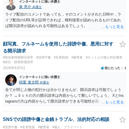
インターネットに強い弁護士
泉 亮介
弁護士
ライブ配信のコメントであっても，そのコメントがされた日時や，ラ
イブ配信のURL等が証明できれば，権利侵害が認められるものであれ
ば開示請求が認められる可能性はあるでしょう。
顔写真、フルネームを使用した誹謗中傷、悪用に対す
る開示請求
#発信者情報開示請求
#誹謗中傷
#名誉毀損
#被害者
#ネット上の個人特定被害
#訴訟・損害賠償請求
2026年8月5日
役にたった
1
インターネットに強い弁護士
稲葉 進太郎
弁護士
全てが同じ人物の犯行かは分かりませんが、開示請求は可能でしょう
か？ →５ｃｈの方の開示請求は内容からして難しいでしょう。 XとIns
tagramの方は内容からして開示請求ができる可能性が高いでしょう。
ただ、アカウントが削除されていると開示請求は失敗する可能性が高
いでしょう。７月中にアカウントが削除されている場合、今から進め
ても失敗する可能性が高いように思われます。 相手を特定できた場
SNSでの誹謗中傷と金銭トラブル、法的対応の相談
合、相手に全ての弁護士費用を負担させることは可能でしょうか？ →
#誹謗中傷
#名誉毀損
#被害者
#個人・プライベート