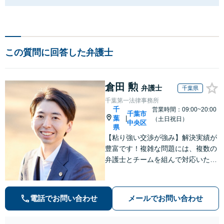
この質問に回答した弁護士
倉田 勲
弁護士
千葉県
千葉第一法律事務所
千
営業時間：09:00~20:00
千葉市
葉
|
（土日祝日）
中央区
県
【粘り強い交渉が強み】解決実績が
豊富です！複雑な問題には、複数の
弁護士とチームを組んで対応いたし
ます。【安心・分かりやすい料金体
系】些細なお悩みにも、丁寧に寄り
添い、不安を軽減します。まずはお
電話でお問い合わせ
メールでお問い合わせ
気軽にご相談ください。