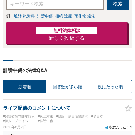
検索
野に対応。人生の
再出発をサポート
例）
離婚 慰謝料
誹謗中傷
相続 遺産
著作物 違法
【初回面談無料】
無料法律相談
新しく投稿する
誹謗中傷の法律Q&A
新着順
回答数が多い順
役にたった順
ライブ配信のコメントについて
#発信者情報開示請求
#炎上対策
#訴訟・損害賠償請求
#被害者
#個人・プライベート
#誹謗中傷
2026年8月7日
役にたった
1