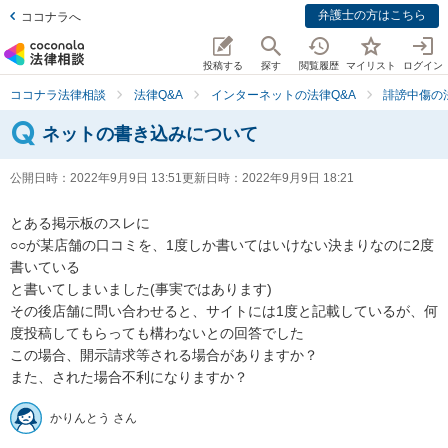
弁護士の方はこちら
ココナラへ
投稿する
探す
閲覧履歴
マイリスト
ログイン
ココナラ法律相談
法律Q&A
インターネットの法律Q&A
誹謗中傷の
ネットの書き込みについて
公開日時：
2022年9月9日 13:51
更新日時：
2022年9月9日 18:21
とある掲示板のスレに

○○が某店舗の口コミを、1度しか書いてはいけない決まりなのに2度
書いている

と書いてしまいました(事実ではあります)

その後店舗に問い合わせると、サイトには1度と記載しているが、何
度投稿してもらっても構わないとの回答でした

この場合、開示請求等される場合がありますか？

また、された場合不利になりますか？
かりんとう さん