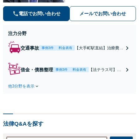
ィーな対応。【交通事故】治療費の
打切り延長交渉・慰謝料の増額なら
電話でお問い合わせ
メールでお問い合わせ
お任せを。【借金・債務整理】状況
にあわせた解決策をご提案【初回面
談無料】
注力分野
交通事故
【大手町駅直結】治療費の
事例3件
料金表有
打切り延長交渉・慰謝料等
の増額の実績多数！既に賠
償額が提案されていても、
借金・債務整理
【法テラス可】
事例3件
料金表有
保険会社と粘り強く交渉を
【大手町駅直結】
行い、問題をより良い解決
「過度に散財して
に導きます。【初回面談無
他3分野を表示
しまった」「自宅
料】【弁護士特約利用可】
を手放したくな
【ビデオ面談可】
い」など、依頼者
さまの状況にあわ
せた解決策をご提
示いたします。任
法律Q&Aを探す
意整理／自己破産
／法人破産／個人
再生など幅広い分