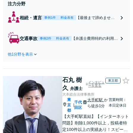
注力分野
相続・遺言
【最後まで諦めませ
事例1件
料金表有
ん】親族間の交渉、複
雑な手続き、全て対応
します！不利な条件で
交通事故
【弁護士費用特約の利用＆
事例2件
料金表有
合意してしまう前にご
Zoom相談可】【死亡・骨
相談ください。【土
折・後遺障害・むち打ち
地・不動産】長期化し
他1分野を表示
等】交通事故でご家族がな
ている問題もできる限
くなってしまった方やお怪
り円滑な交渉へと導き
我された方はまずご相談く
ます。事業承継／相続
ださい。ご自身での対応で
放棄も対応可能。【JR
石丸 樹
は損をしてしまうかもしれ
東京都
インタビュ
千葉駅近く】駐車場あ
ません。代わりに交渉・手
ーを見る
久
弁護士
り
続きをし、負担を軽減。
大本総合法律事務所
東
大手町駅
か
営業時間：
千代
京
|
本日定休日
ら徒歩1分
田区
都
【大手町駅直結】【インターネット
問題】削除1,000件以上，投稿者特
定100件以上の実績あり！スピーデ