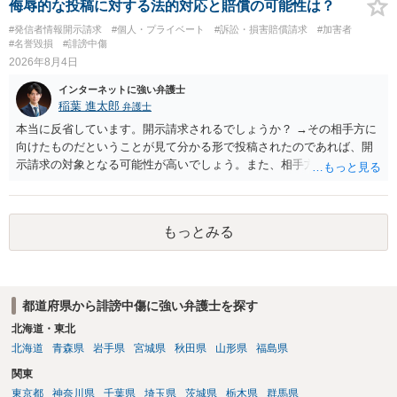
侮辱的な投稿に対する法的対応と賠償の可能性は？
#発信者情報開示請求
#個人・プライベート
#訴訟・損害賠償請求
#加害者
#名誉毀損
#誹謗中傷
2026年8月4日
インターネットに強い弁護士
稲葉 進太郎
弁護士
本当に反省しています。開示請求されるでしょうか？ →その相手方に
向けたものだということが見て分かる形で投稿されたのであれば、開
示請求の対象となる可能性が高いでしょう。また、相手方の投稿した
文章からすると、実際に発信者情報開示請求がなされる可能性がある
と存じます。発信者情報開示請求が進むと、投稿に使った回線の契約
者のところに、意見照会がなされます。アカウント情報開示の場合
もっとみる
は、アカウントの登録メールに意見照会がなされます。 また、された
場合賠償金はいくらでしょうか。 →ケースバイケースであり、数万円
から１００万単位まで様々でしょう。裁判外であれば交渉して相手方
の請求額から減額することを試みることとなるでしょう。
都道府県から誹謗中傷に強い弁護士を探す
北海道・東北
北海道
青森県
岩手県
宮城県
秋田県
山形県
福島県
関東
東京都
神奈川県
千葉県
埼玉県
茨城県
栃木県
群馬県