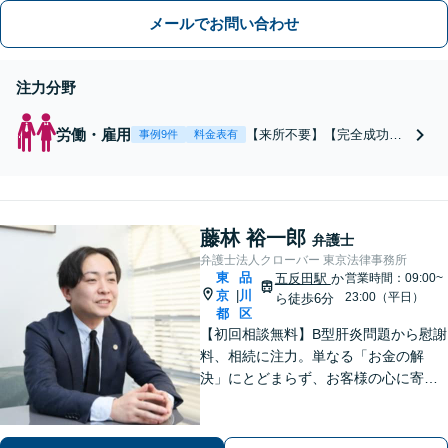
り。
メールでお問い合わせ
注力分野
労働・雇用
【来所不要】【完全成功報
事例9件
料金表有
酬制】【初回相談無料】
「残業代が支払われない」
「労災保険を使わせてもら
えない」「労災保険だけで
藤林 裕一郎
は足りない。損害賠償請求
弁護士
したい」など労働問題はお
弁護士法人クローバー 東京法律事務所
任せを。賃金減額／不当解
東
品
五反田駅
か
営業時間：09:00~
雇／退職勧奨／退職代行／
京
川
|
23:00（平日）
ら徒歩6分
都
区
復職支援まで幅広く対応
【初回相談無料】B型肝炎問題から慰謝
料、相続に注力。単なる「お金の解
決」にとどまらず、お客様の心に寄り
添い、真に求めている解決策をご提案
します。いつでも頼れる存在として尽
力いたしますので、まずはご相談くだ