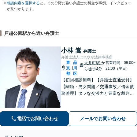
※
相談内容を選択する
と、その分野に強い弁護士の料金や事例、インタビュー
が見つかります。
戸越公園駅から近い弁護士
小林 嵩
弁護士
弁護士法人はれやか法律事務所
東
品
大井町駅
か
営業時間：09:00~
京
川
|
21:00（平日）
ら徒歩4分
都
区
【初回相談無料】【弁護士直通受付】
【離婚・男女問題／交通事故／借金債
務整理】タフな交渉力と豊富な裁判の
経験を武器に、徹底的に戦い抜きま
す。オーダーメイドで質の高いサービ
スを提供します。【大井町駅徒歩2分】
電話でお問い合わせ
メールでお問い合わせ