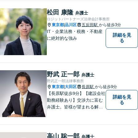
松田 康隆
弁護士
ロジットパートナーズ法律会計事務所
東京都
品川区
五反田駅
から徒歩3分
|
IT・企業法務・税務・不動産
詳細を見
に絶対的な強み
る
野武 正一郎
弁護士
野武正一郎法律事務所
東京都
大田区
長原駅
から徒歩9分
|
【長原駅徒歩9分】【建設会社
詳細を見
勤務経験あり】交渉力に富む
る
弁護士。皆様が望まれる解決
へと尽力します。相続／遺言
書作成に注力！家族に苦労を
かけたくない方、老後が心配
な方はお気軽にお声掛けくだ
高山 聡一郎
弁護士