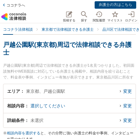
弁護士の方はこちら
ココナラへ
投稿する
探す
閲覧履歴
マイリスト
ログイン
ココナラ法律相談
東京都で法律相談できる弁護士
品川区で法律相談で
戸越公園駅(東京都)周辺で法律相談できる弁護
士
戸越公園駅(東京都)周辺で法律相談できる弁護士が1名見つかりました。初回面
談無料やWEB面談に対応している弁護士も掲載中。相談内容を絞り込むこと
で、料金表や事例、インタビュー有無が表示できます。東京都品川区に所在す
る戸越公園駅は東急大井町線沿線の駅です。より多くの弁護士から探したいと
きは市区町村検索や同一路線のより大きな駅も追加選択して探すと良いでしょ
エリア
東京都、戸越公園駅
変更
う。特に弁護士法人森川・中塚法律事務所 戸越銀座事務所の角田 紗弥香弁護士
のプロフィール情報や弁護士費用、強みなどが注目されています。『誹謗中傷
相談内容
選択してください
変更
のトラブルを勤務先から通いやすい戸越公園駅周辺に事務所を構える弁護士に
面談予約したい』『誹謗中傷のトラブル解決の実績豊富な戸越公園駅近くの弁
護士を検索したい』『初回無料で誹謗中傷を法律相談できる戸越公園駅付近の
詳細条件
未選択
変更
弁護士に面談予約したい』などでお困りの相談者さんにおすすめです。
※
相談内容を選択する
と、その分野に強い弁護士の料金や事例、インタビュー