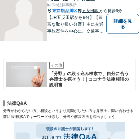
さい。【電話・メール相談
traffics法律事務所
可】
東京都
品川区
五反田駅
から徒歩6分
|
【JR五反田駅から6分】【豊
詳細を見
富な取り扱い分野】主に交通
る
事故案件を中心に、交通事故
被害者の代理人となって保険
会社との交渉に日々尽力して
まいりました。何かお困りご
とやお悩みがございました
ら、お気軽にご相談くださ
その他
い。
「分野」の絞り込み検索で、自分に合う
弁護士を探そう！│ココナラ法律相談の
説明書
法律Q&A
分野がわからない方、相談というより質問がしたい方は弁護士に問い合わせる
前に法律Q&Aでキーワード検索し、分野や解決方法を調べましょう