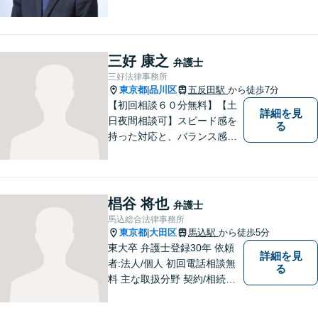
す
三好 康之
弁護士
三好法律事務所
東京都
品川区
五反田駅
から徒歩7分
|
【初回相談６０分無料】【土
詳細を見
日夜間相談可】スピード感を
る
持った対応と、バランス感覚
を大切にして、依頼者の方の
ベストパートナーとなるよう
尽力いたします。ご不安な点
など何でもお気軽にご質問く
椙谷 将也
弁護士
ださい。ご希望に沿った解決
馬込総合法律事務所
に向け全力を尽くします。
東京都
大田区
馬込駅
から徒歩5分
|
東大卒 弁護士登録30年 依頼
詳細を見
者:法人/個人 初回電話相談無
る
料 主な取扱分野 契約/相続・
遺言/離婚・男女問題/労働問
題/交通事故/不動産/刑事事件