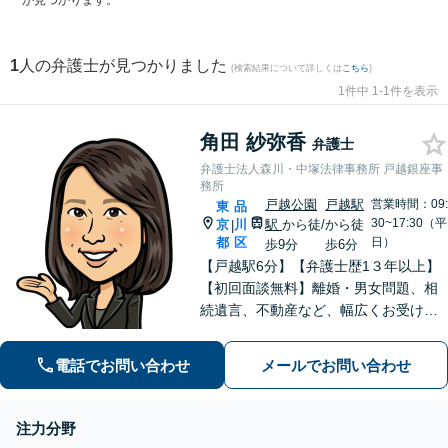
が見つかります。
1
人の弁護士が見つかりました
(検索結果について詳しくは
こちら
)
1件中 1-1件を表示
角田 紗弥香
弁護士
弁護士法人森川・中塚法律事務所 戸越銀座事
務所
戸越公園
戸越駅
営業時間：09:
東
品
30~17:30（平
京
川
駅
から徒
/
から徒
|
都
区
日）
歩9分
歩6分
【戸越駅6分】【弁護士歴1３年以上】
【初回面談無料】離婚・男女問題、相
続遺言、不動産など、幅広くお受けし
ています。迅速な対応で早期解決を目
指し、相談者さまが抱えている悩みや
電話でお問い合わせ
メールでお問い合わせ
不安の解消に努めます。お気軽にご相
談ください。【電話・メール相談可】
注力分野