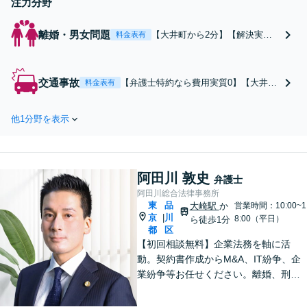
注力分野
離婚・男女問題
【大井町から2分】【解決実績
料金表有
多数】不貞の慰謝料請求・減額
交渉、離婚の合意、離婚条件
（金銭面やお子さん）など、離
交通事故
【弁護士特約なら費用実質0】【大井町
料金表有
婚を考えたら一度ご相談くださ
から2分】保険会社との交渉、賠償金の
い。お気持ちに寄り添って、依
増額、過失割合、後遺障害等級申請・
頼者様有利になるよう交渉をい
他1分野を表示
異議申し立て、休業損害など対応実績
たします。【協議／調停／裁判
多数。特殊なケースにも対応可。交渉
に対応】
ごとは弁護士にお任せください。代理
人として粘り強く対応いたします。
阿田川 敦史
弁護士
阿田川総合法律事務所
東
品
大崎駅
か
営業時間：10:00~1
京
川
|
8:00（平日）
ら徒歩1分
都
区
【初回相談無料】企業法務を軸に活
動。契約書作成からM&A、IT紛争、企
業紛争等お任せください。離婚、刑事
事件、労働問題、債権回収、知的財産
等も対応可能です【WEB面談可】【大