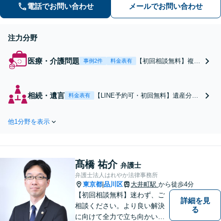
電話でお問い合わせ
メールでお問い合わせ
さい。【五反田駅徒歩6分】
注力分野
医療・介護問題
【初回相談無料】複数
事例2件
料金表有
事務所で断られた事案
も和解に導く論理的ア
プローチ。医療記録の
相続・遺言
【LINE予約可・初回無料】遺産分割
料金表有
収集はお任せを。無症
や遺留分の侵害など、感情が衝突し
状から肝炎、肝がん、
やすい相続問題に冷静かつ寄り添っ
死亡事案まで一人ひと
他1分野を表示
た解決をご提案。五反田駅から徒歩6
りに合わせた方法をご
分、オンライン相談も対応。故人様
提案します。手続きの
のB型肝炎給付金の可能性にも目を配
負担を減らし、権利を
り、ご遺族の利益を全力で支援しま
守ります【2027年3月
髙橋 祐介
す。
弁護士
31日請求期限】
弁護士法人はれやか法律事務所
東京都
品川区
大井町駅
から徒歩4分
|
【初回相談無料】迷わず、ご
詳細を見
相談ください。より良い解決
る
に向けて全力で立ち向かいま