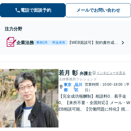
崎駅徒歩1分】【弁護士歴10年以上】
電話で面談予約
メールでお問い合わせ
注力分野
企業法務
【WEB面談可】契約書作成、
事例1件
料金表有
M&A、意見書作成、法令調
査、IT紛争、企業紛争まで幅
広く対応。顧問契約は5万円
～、ベンチャーなど規模によ
若月 彰
り柔軟に対応しますのでまず
弁護士
インタビューを見る
はご相談ください。機関設
法律事務所クレシェンド
計、株主総会対策、労使間紛
東京
品川
営業時間：10:00~18:00（平
|
争、知的財産等関連も対応。
都
区
日）
【完全成功報酬制】相談料0、着手金
0。【来所不要・全国対応】メール・W
EB相談可能。【労働問題に特化】残業
代、労働災害、解雇など労働問題でお
困りなら、まずご相談ください！残業
代・労災損害賠償金の無料見積もりあ