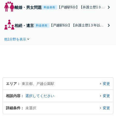
離婚・男女問題
【戸越駅6分】【弁護士歴1３年
料金表有
以上】【初回面談無料】熟年離
婚、財産分与、親権獲得など、
幅広く対応しています。迅速な
相続・遺言
【戸越駅6分】【弁護士歴1３年以
料金表有
対応で早期解決を目指し、相談
上】【初回面談無料】遺産分割協
者さまが抱えている悩みや不安
議、遺留分侵害額請求、遺言書作成
をいち早く解消します。お気軽
他1分野を表示
など幅広く対応。相続人の数が多い
にご相談ください。【電話・メ
場合や不動産がある場合など、複雑
ール相談可】
な相続もお任せください。迅速な対
応で早期解決を目指します。【電
話・メール相談可】
エリア
東京都、戸越公園駅
変更
相談内容
選択してください
変更
詳細条件
未選択
変更