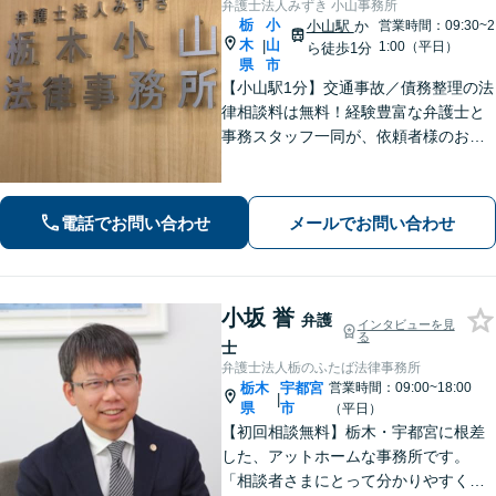
弁護士法人みずき 小山事務所
栃
小
小山駅
か
営業時間：09:30~2
木
山
|
1:00（平日）
ら徒歩1分
県
市
【小山駅1分】交通事故／債務整理の法
律相談料は無料！経験豊富な弁護士と
事務スタッフ一同が、依頼者様のお悩
みを解消できるよう全力でサポート。
状況を十分にヒアリングし、あらゆる
観点から解決策をご提案してまいりま
電話でお問い合わせ
メールでお問い合わせ
す。【休日・夜間対応】
小坂 誉
弁護
インタビューを見
る
士
弁護士法人栃のふたば法律事務所
栃木
宇都宮
営業時間：09:00~18:00
|
県
市
（平日）
【初回相談無料】栃木・宇都宮に根差
した、アットホームな事務所です。
「相談者さまにとって分かりやすく説