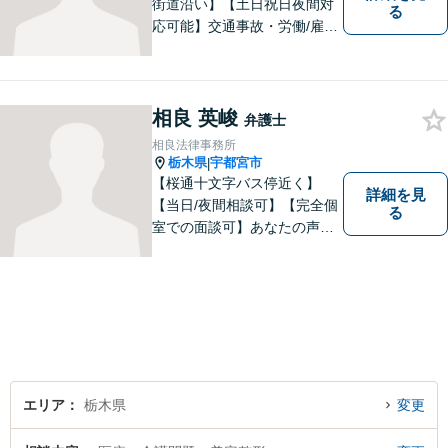
街道沿い】【土日祝日夜間対
る
応可能】交通事故・労働/雇用
問題・刑事事件に注力してい
ます。宇都宮市の弁護士で
す。是非一度ご相談くださ
い。
相良 英峻
弁護士
相良法律事務所
栃木県
宇都宮市
|
【桜通十文字バス停近く】
詳細を見
【当日/夜間相談可】【完全個
る
室での面談可】あなたの声を
聞かせてください。親切・丁
寧な対応を心がけておりま
す。 事務所HPもご覧くださ
い。 https://sagara-law-office.j
p/
エリア
栃木県
変更