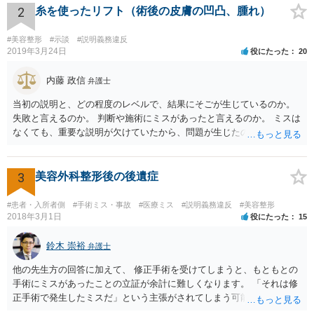
ければならなくなった「せいで」休業損害が発生したこと ⑤ マスク
2
糸を使ったリフト（術後の皮膚の凹凸、腫れ）
を外せなくなった「せいで」経済的に評価できる精神的な損害が発生
したこと 「せいで」と強調した点が，内藤先生のご指摘なさる「相当
#美容整形
#示談
#説明義務違反
因果関係」です。 手術のミスと関係のないことまでは責任追及ができ
2019年3月24日
役にたった
20
ないということです。 手術のミスの結果，手術前と比べて見た目が著
しく悪くなってしまったとか， 手術のミスの結果，入院期間が延びて
内藤 政信
弁護士
しまったとかいう事情があれば， 追加請求が可能な余地があります。
当初の説明と、どの程度のレベルで、結果にそごが生じているのか。
ただし，手術代の返金に応じた際に「これ以上金銭の請求はしませ
失敗と言えるのか。 判断や施術にミスがあったと言えるのか。 ミスは
ん」という趣旨の合意をしてしまっていると， 上記の請求は，基本的
なくても、重要な説明が欠けていたから、問題が生じたのか。 美容整
には困難となります。
形にある程度通じてる弁護士を探せるかどうか。
3
美容外科整形後の後遺症
#患者・入所者側
#手術ミス・事故
#医療ミス
#説明義務違反
#美容整形
2018年3月1日
役にたった
15
鈴木 崇裕
弁護士
他の先生方の回答に加えて、 修正手術を受けてしまうと、もともとの
手術にミスがあったことの立証が余計に難しくなります。 「それは修
正手術で発生したミスだ」という主張がされてしまう可能性があるか
らです。 心身の苦痛はあるでしょうけれども、損害賠償請求などをご