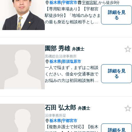
栃木県
宇都宮市
宇都宮駅
から徒歩9分
|
【専用駐車場あり】【宇都宮
詳細を見
駅徒歩9分】「地域のみなさま
る
の最も身近な相談相手として
頼れる存在でありたい。」が
モットーです。【初回面談無
料】【夜間／休日対応可】交
園部 秀雄
通事故／遺産相続／借金問題
弁護士
／企業法務／離婚問題などさ
黒磯総合法律事務所
まざまな分野に力を入れてお
栃木県
那須塩原市
|
ります。
一人で悩まず，まずはご相談
詳細を見
ください。借金や交通事故で
る
お悩みの方は初回相談無料で
す。
石田 弘太郎
弁護士
法律事務所栞
栃木県
宇都宮市
|
【複数弁護士で対応】【栃木
詳細を見