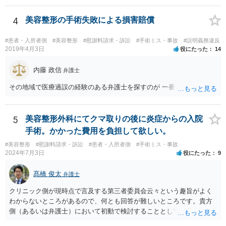
検討なさっているのであれば、修正手術を受けるまえに弁護士に相談
して対応を決めることを強くお勧めいたします。
4
美容整形の手術失敗による損害賠償
#患者・入所者側
#美容整形
#慰謝料請求・訴訟
#手術ミス・事故
#説明義務違反
2019年4月3日
役にたった
14
内藤 政信
弁護士
その地域で医療過誤の経験のある弁護士を探すのが 一番近道だね。
5
美容整形外科にてクマ取りの後に炎症からの入院
手術。かかった費用を負担して欲しい。
#美容整形
#慰謝料請求・訴訟
#患者・入所者側
#手術ミス・事故
2024年7月3日
役にたった
9
髙橋 俊太
弁護士
クリニック側が現時点で言及する第三者委員会云々という趣旨がよく
わからないところがあるので、何とも回答が難しいところです。貴方
側（あるいは弁護士）において初動で検討することとしては、クリニ
ックから診療記録の入手をすること、緊急入院先の診断内容の確認や