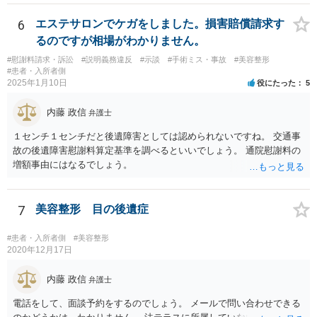
医師意見聴取などが考えられるかと思います。それらを踏まえてクリ
ニック側の過失を肯定できそうであれば、クリニックに対して具体的
6
エステサロンでケガをしました。損害賠償請求す
に損害賠償請求をしていくことになります。
るのですが相場がわかりません。
#慰謝料請求・訴訟
#説明義務違反
#示談
#手術ミス・事故
#美容整形
#患者・入所者側
2025年1月10日
役にたった
5
内藤 政信
弁護士
１センチ１センチだと後遺障害としては認められないですね。 交通事
故の後遺障害慰謝料算定基準を調べるといいでしょう。 通院慰謝料の
増額事由にはなるでしょう。
7
美容整形 目の後遺症
#患者・入所者側
#美容整形
2020年12月17日
内藤 政信
弁護士
電話をして、面談予約をするのでしょう。 メールで問い合わせできる