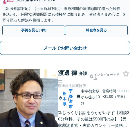
【出張相談対応】【土日祝日対応】 医療機関の法律顧問で培った経験
を活かし、困難な医療問題にも積極的に取り組み、依頼者さまの心に
寄り添った解決を目指します。
事例を見る(3件)
料金表を見る
メールでお問い合わせ
渡邊 律
弁護
インタビューを見
る
士
渡邊律法律事務所
宇
南宇都宮駅
営業時間：09:00
栃
都
~21:00（平日）
から徒歩10
木
|
宮
分
県
市
🤝じっくりお話をうかがいます【相談3
0分無料。その後は5500円のみ】【元
家裁調査官・夫婦カウンセラー資格あ