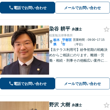
り】時間を気にせずじっくりお話をう
かがいます。一人ではどうにもできな
電話でお問い合わせ
メールでお問い合わせ
い、不安やお悩みは、是非、私にゆっ
くりお話しください
染谷 耕平
弁護士
稲葉勉法律事務所
栃木
宇都宮
営業時間：09:00~17:15
|
県
市
（平日）
【法テラス利用可】紛争初期の戦略決
めからご相談にのります。離婚・労
働・相続・刑事その他幅広い案件につ
いて、ご相談から交渉・調停・裁判ま
で、どの段階でも適切なサポートが可
能です。
電話でお問い合わせ
メールでお問い合わせ
野沢 大樹
弁護士