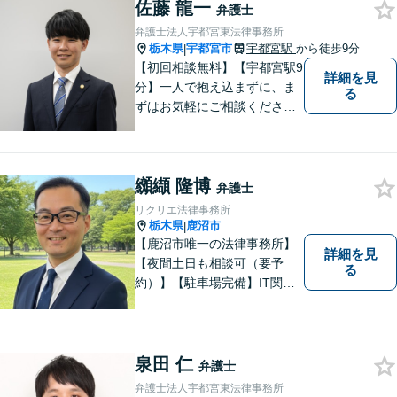
佐藤 龍一
弁護士
弁護士法人宇都宮東法律事務所
栃木県
宇都宮市
宇都宮駅
から徒歩9分
|
【初回相談無料】【宇都宮駅9
詳細を見
分】一人で抱え込まずに、ま
る
ずはお気軽にご相談くださ
い。【夜間休日対応可能】
纐纈 隆博
弁護士
リクリエ法律事務所
栃木県
鹿沼市
|
【鹿沼市唯一の法律事務所】
詳細を見
【夜間土日も相談可（要予
る
約）】【駐車場完備】IT関連
をはじめ、離婚・相続・交通
事故と幅広く案件を取り扱っ
ております。お気軽にお問合
せ下さい。
泉田 仁
弁護士
弁護士法人宇都宮東法律事務所