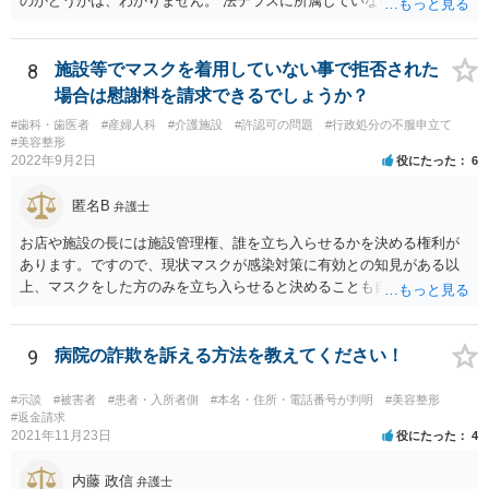
のかどうかは、わかりません。 法テラスに所属していないので。
8
施設等でマスクを着用していない事で拒否された
場合は慰謝料を請求できるでしょうか？
#歯科・歯医者
#産婦人科
#介護施設
#許認可の問題
#行政処分の不服申立て
#美容整形
2022年9月2日
役にたった
6
匿名B
弁護士
お店や施設の長には施設管理権、誰を立ち入らせるかを決める権利が
あります。ですので、現状マスクが感染対策に有効との知見がある以
上、マスクをした方のみを立ち入らせると決めることも自由であり、
不当な差別には当たらないと考えられます。 これが公衆浴場や旅館業
など公益的な側面のある業種ですと、公衆浴場法など各種業法で定め
られた理由以外での利用拒否は禁止されていますし、公の施設でもマ
9
病院の詐欺を訴える方法を教えてください！
スクなしだけでの利用拒否は問題となりえますが、民間のお店に対し
ては慰謝料の請求は認められないと考えられます。
#示談
#被害者
#患者・入所者側
#本名・住所・電話番号が判明
#美容整形
#返金請求
2021年11月23日
役にたった
4
内藤 政信
弁護士