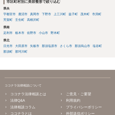
市区町村別に美容整形で絞り込む
県央
宇都宮市
鹿沼市
真岡市
下野市
上三川町
益子町
茂木町
市貝町
芳賀町
壬生町
高根沢町
県南
足利市
栃木市
佐野市
小山市
野木町
県北
日光市
大田原市
矢板市
那須塩原市
さくら市
那須烏山市
塩谷町
那須町
那珂川町
ココナラ法律相談について
ココナラ法律相談とは
ご意見・ご要望
法律Q&A
利用規約
法律相談コラム
プライバシーポリシー
ココナラとは
外部送信ポリシー