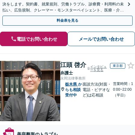
決をします。契約書、就業規則、労働トラブル、診療費・利用料の未
払い、広告規制、クレーマー・モンスターペイシェント、医療・介護
事故などに対応【顧問契約あり】
料金表を見る
電話でお問い合わせ
メールでお問い合わせ
江頭 啓介
東京都
インタビュ
ーを見る
弁護士
永岡法律事務所
営業時間：1
栃木県
か
面談方法(対面・
らも相談
電話・ビデオな
0:00~22:00
受付中
ど)は応相談
（平日）
美容整形のトラブル