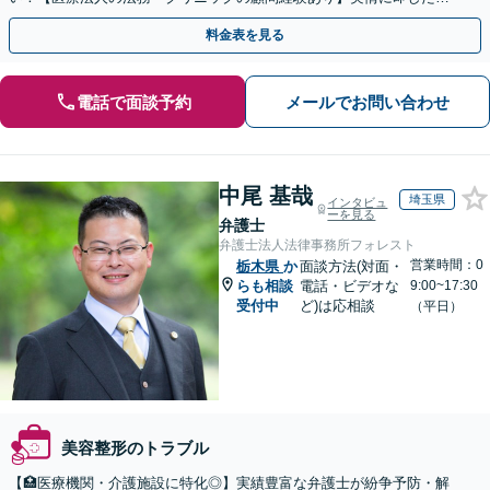
ドバイスで、納得のできるトラブルの解決を目指します。
料金表を見る
電話で面談予約
メールでお問い合わせ
中尾 基哉
埼玉県
インタビュ
ーを見る
弁護士
弁護士法人法律事務所フォレスト
営業時間：0
栃木県
か
面談方法(対面・
らも相談
電話・ビデオな
9:00~17:30
受付中
ど)は応相談
（平日）
美容整形のトラブル
【🏥医療機関・介護施設に特化◎】実績豊富な弁護士が紛争予防・解