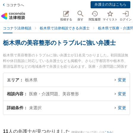
弁護士の方はこちら
ココナラへ
投稿する
探す
閲覧履歴
マイリスト
ログイン
ココナラ法律相談
栃木県で法律相談できる弁護士
栃木県で医療・介護
栃木県の美容整形のトラブルに強い弁護士
栃木県で美容整形のトラブルに強い弁護士が11名見つかりました。初回面談無
料や休日面談に対応している弁護士なども掲載中。さらに宇都宮市や栃木市、
那須塩原市などの地域条件で弁護士を絞り込めます。医療・介護問題に関係す
る歯科治療ミスや美容整形のトラブル、産婦人科の訴訟等の細かな分野での絞
り込み検索もでき便利です。特に渡邊律法律事務所の渡邊 律弁護士や稲葉勉法
エリア
栃木県
変更
律事務所の染谷 耕平弁護士、弁護士法人みずき 小山事務所の野沢 大樹弁護士
のプロフィール情報や弁護士費用、強みなどが注目されています。『栃木県で
相談内容
医療・介護問題、美容整形
変更
土日や夜間に発生した美容整形のトラブルのトラブルを今すぐに弁護士に相談
したい』『美容整形のトラブルのトラブル解決の実績豊富な近くの弁護士を検
索したい』『初回相談無料で美容整形のトラブルを法律相談できる栃木県内の
詳細条件
未選択
変更
弁護士に相談予約したい』などでお困りの相談者さんにおすすめです。
11
人の弁護士が見つかりました
(検索結果について詳しくは
こちら
)