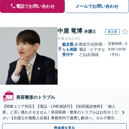
電話でお問い合わせ
メールでお問い合わせ
中屋 竜博
弁護士
東京都
弁護士法人AO
営業時間：0
栃木県
か
面談方法(対面・
らも相談
電話・ビデオな
9:00~19:00
受付中
ど)は応相談
（平日）
美容整形のトラブル
【関東エリア対応】【電話・LINE相談可】【初回面談無料】「個人
差」と言い逃れさせません！美容医療・整形のトラブルはお任せくだ
さい【弁護士が複数人在籍】事務所内で連携し解決へ。カルテ開示や
返金・賠償請求をサポートいたします【休日夜間面談可】
料金表を見る