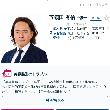
11件中 1-11件を表示
五領田 有信
弁護士
埼玉県
レンジャー五領田法律事務所
営業時間：0
栃木県
か
面談方法(対面・
らも相談
電話・ビデオな
0:00~23:59
受付中
ど)は応相談
（平日）
美容整形のトラブル
【美容整形トラブルに精通している弁護士】費用を抑えて迅速解決
へ！医学的証拠資料作成は当事務所内で完結。 「医療過誤？」と思っ
たら、ご相談ください。【完全成功報酬制あり】
料金表を見る