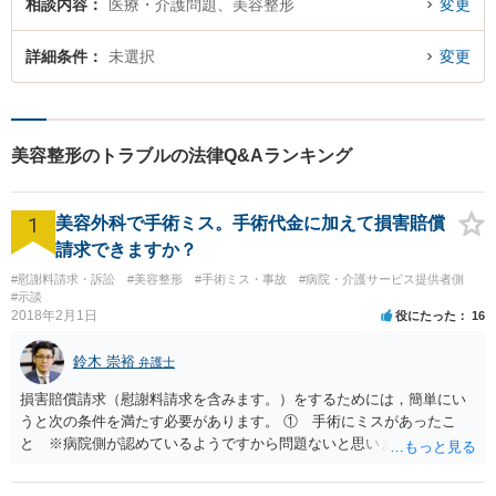
相談内容
医療・介護問題、美容整形
変更
詳細条件
未選択
変更
美容整形のトラブルの法律Q&Aランキング
1
美容外科で手術ミス。手術代金に加えて損害賠償
請求できますか？
#慰謝料請求・訴訟
#美容整形
#手術ミス・事故
#病院・介護サービス提供者側
#示談
2018年2月1日
役にたった
16
鈴木 崇裕
弁護士
損害賠償請求（慰謝料請求を含みます。）をするためには，簡単にい
うと次の条件を満たす必要があります。 ① 手術にミスがあったこ
と ※病院側が認めているようですから問題ないと思います。 ② 手
術のミスの「せいで」仕事を休まなければならなくなったこと ③ 手
術のミスの「せいで」マスクが外せなくなったこと ④ 仕事を休まな