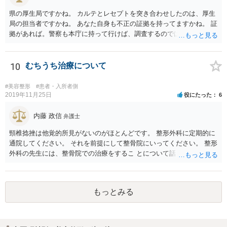
県の厚生局ですかね。 カルテとレセプトを突き合わせしたのは、厚生
局の担当者ですかね。 あなた自身も不正の証拠を持ってますかね。 証
拠があれば。警察も本庁に持って行けば、調査するのではないで すか
ね。 あなた自身も証拠を持ってるなら、直接損害賠償請求してもいい
で しょう。
10
むちうち治療について
#美容整形
#患者・入所者側
2019年11月25日
役にたった
6
内藤 政信
弁護士
頸椎捻挫は他覚的所見がないのがほとんどです。 整形外科に定期的に
通院してください。 それを前提にして整骨院にいってください。 整形
外科の先生には、整骨院での治療をするこ とについて話し、OKをも
らってください。
もっとみる