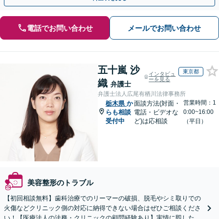
電話でお問い合わせ
メールでお問い合わせ
五十嵐 沙
東京都
インタビュ
ーを見る
織
弁護士
弁護士法人広尾有栖川法律事務所
営業時間：1
栃木県
か
面談方法(対面・
らも相談
電話・ビデオな
0:00~16:00
受付中
ど)は応相談
（平日）
美容整形のトラブル
【初回相談無料】歯科治療でのリーマーの破損、脱毛やシミ取りでの
火傷などクリニック側の対応に納得できない場合はぜひご相談くださ
い！【医療法人の法務・クリニックの顧問経験あり】実情に即したア