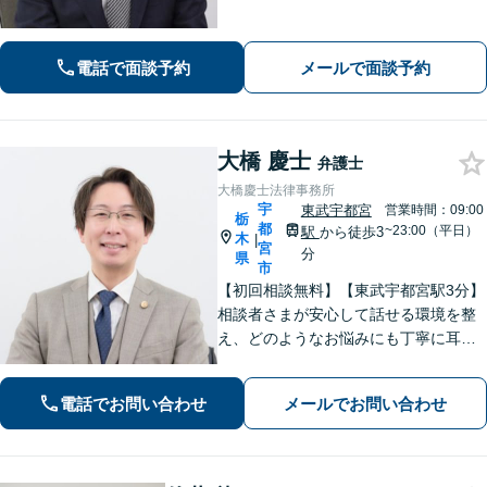
明すること」「必ず何らかの解決策を
お出しすること」を心がけておりま
す。どんなことでも大丈夫。まずはお
電話で面談予約
メールで面談予約
気軽にご相談ください【無料駐車場あ
り】
大橋 慶士
弁護士
大橋慶士法律事務所
宇
東武宇都宮
営業時間：09:00
栃
都
~23:00（平日）
駅
から徒歩3
木
|
宮
分
県
市
【初回相談無料】【東武宇都宮駅3分】
相談者さまが安心して話せる環境を整
え、どのようなお悩みにも丁寧に耳を
傾けます「離婚問題：財産分与、養育
費、婚姻費用、複雑な案件にも対応」
電話でお問い合わせ
メールでお問い合わせ
「相続：遺産分割協議、遺留分侵害請
求、相続放棄などあらゆる問題に対
応」