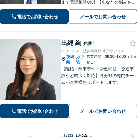
まで電話相談OK】【あなたの悩みを聞
かせて下さい】財産分与、遺産分割、
交通事故、未払賃金、債権回収など解
電話でお問い合わせ
メールでお問い合わせ
決実績多数。ご相談内容にとことん向
き合い、最善の解決を目指します。
出縄 絢
弁護士
ベリーベスト法律事務所 水戸オフィス
茨城
水戸
営業時間：09:30~18:00（土日
|
県
市
祝日）
【離婚・刑事事件・労働問題・交通事
故など幅広く対応】各分野の専門チー
ムがお客様をサポートします。
電話でお問い合わせ
メールでお問い合わせ