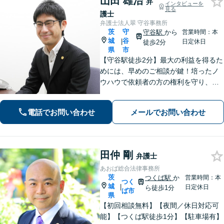
山田 雄治
弁
インタビューを
見る
護士
弁護士法人翠 守谷事務所
茨
守
守谷駅
から
営業時間：本
城
谷
|
日定休日
徒歩2分
県
市
【守谷駅徒歩2分】最大の利益を得るた
めには、早めのご相談が鍵！培ったノ
ウハウで依頼者の方の権利を守り、最
上のリーガルサービスをお届けしま
す。借金、遺言相続、離婚、企業法務
電話でお問い合わせ
メールでお問い合わせ
その他どんな相談でも受け付けます。
田仲 剛
弁護士
あおば総合法律事務所
茨
つくば駅
か
営業時間：本
つく
城
|
日定休日
ら徒歩1分
ば市
県
【初回相談無料】【夜間／休日対応可
能】【つくば駅徒歩1分】【駐車場有】