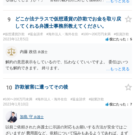
必要があります。 金額的な面と手続きの負担の面や、請求根拠との関
係で、法的手続きに乗せるのはあまりおすすめできません。 任意交渉
での回収を検討すべきだと思われます。ご自身で難しい場合は、費用
9
どこか法テラスで仮想通貨の詐欺でお金を取り戻
負担を踏まえたうえでということにはなりますが、弁護士に助力を得
してくれる弁護士事務所教えてください。
ることをお考え下さい。
#仮想通貨詐欺
#返金請求
#海外法人・海外在住
#100〜200万円未満
#投資詐欺
2023年12月5日
役にたった
5
内藤 政信
弁護士
解約の意思表示をしているので、払わなくていいですよ。 委任はいつ
でも解約できます。 終ります。
10
詐欺被害に遭ってその後
#100〜200万円未満
#海外法人・海外在住
#返金請求
#副業詐欺
2023年1月10日
役にたった
7
加島 守
弁護士
以前ご依頼された弁護士に示談の対応もお願いする方法が安全ではご
ざいますが 費用面など、依頼について悩みもあるようであれば、まず