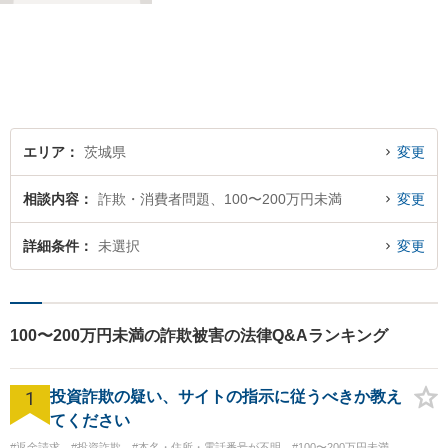
件以上の事件受任をさせてい
ただいています。「弁護士を
もっと身近に、相談をもっと
気軽に」を心がけております
ので、お気軽にご相談くださ
い。
エリア
茨城県
変更
相談内容
詐欺・消費者問題、100〜200万円未満
変更
詳細条件
未選択
変更
100〜200万円未満の詐欺被害の法律Q&Aランキング
1
投資詐欺の疑い、サイトの指示に従うべきか教え
てください
#返金請求
#投資詐欺
#本名・住所・電話番号が不明
#100〜200万円未満