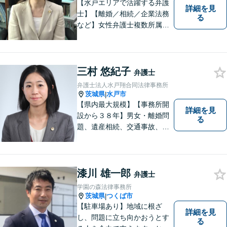
【水戸エリアで活躍する弁護
詳細を見
士】【離婚／相続／企業法務
る
など】女性弁護士複数所属／
多岐にわたる分野で解決実績
あり。皆様の新たな一歩を支
援すべく、多面的にサポート
いたします。お困りごとがあ
三村 悠紀子
弁護士
ればお気軽にご相談くださ
弁護士法人水戸翔合同法律事務所
い。
茨城県
水戸市
|
【県内最大規模】【事務所開
詳細を見
設から３８年】男女・離婚問
る
題、遺産相続、交通事故、労
働問題、刑事事件などさまざ
まな法律トラブルに対応する
地域密着の女性弁護士。お困
りごとがあればお気軽にご相
漆川 雄一郎
弁護士
談ください！お一人おひとり
学園の森法律事務所
に誠実に向き合います。
茨城県
つくば市
|
【駐車場あり】地域に根ざ
詳細を見
し、問題に立ち向かおうとす
る