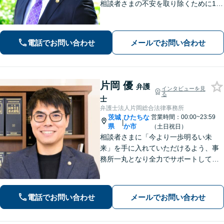
相談者さまの不安を取り除くために1件
1件のご相談に時間をかけて対応し、相
談者さまに寄り添った解決方法を提案
することを心がけています。まずはお
電話でお問い合わせ
メールでお問い合わせ
気軽にお問い合わせください。
片岡 優
弁護
インタビューを見
る
士
弁護士法人片岡総合法律事務所
茨城
ひたちな
営業時間：00:00~23:59
|
県
か市
（土日祝日）
相談者さまに「今より一歩明るい未
来」を手に入れていただけるよう、事
務所一丸となり全力でサポートしてま
いります。独自の経営顧問サービスを
提供する企業法務／税理士の資格を活
かした相続関連業務／交通事故などに
電話でお問い合わせ
メールでお問い合わせ
幅広く対応します【初回相談無料】
【土日祝対応可】