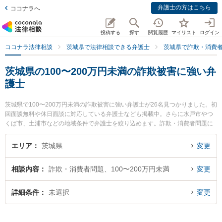
弁護士の方はこちら
ココナラへ
投稿する
探す
閲覧履歴
マイリスト
ログイン
ココナラ法律相談
茨城県で法律相談できる弁護士
茨城県で詐欺・消費
茨城県の100〜200万円未満の詐欺被害に強い弁
護士
茨城県で100〜200万円未満の詐欺被害に強い弁護士が26名見つかりました。初
回面談無料や休日面談に対応している弁護士なども掲載中。さらに水戸市やつ
くば市、土浦市などの地域条件で弁護士を絞り込めます。詐欺・消費者問題に
関係する投資詐欺や副業詐欺、FX詐欺等の細かな分野での絞り込み検索もでき
便利です。特につくば中央法律事務所の堀越 智也弁護士や弁護士法人片岡総合
エリア
茨城県
変更
法律事務所 日立事務所の髙梨 亮輔弁護士、小西総合法律事務所の小西 俊一弁
護士のプロフィール情報や弁護士費用、強みなどが注目されています。『茨城
相談内容
詐欺・消費者問題、100〜200万円未満
変更
県で土日や夜間に発生した100〜200万円未満の詐欺被害のトラブルを今すぐに
弁護士に相談したい』『100〜200万円未満の詐欺被害のトラブル解決の実績豊
富な近くの弁護士を検索したい』『初回相談無料で100〜200万円未満の詐欺被
詳細条件
未選択
変更
害を法律相談できる茨城県内の弁護士に相談予約したい』などでお困りの相談
者さんにおすすめです。