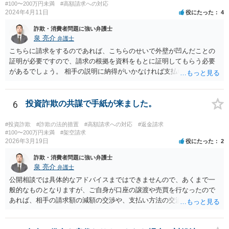
#100〜200万円未満
#高額請求への対応
2024年4月11日
役にたった
4
詐欺・消費者問題に強い弁護士
泉 亮介
弁護士
こちらに請求をするのであれば、こちらのせいで外壁が凹んだことの
証明が必要ですので、請求の根拠を資料をもとに証明してもらう必要
があるでしょう。 相手の説明に納得がいかなければ支払い義務がある
か否かについて最終的に裁判で争う形となるでしょう。
6
投資詐欺の共謀で手紙が来ました。
#投資詐欺
#詐欺の法的措置
#高額請求への対応
#返金請求
#100〜200万円未満
#架空請求
2026年3月19日
役にたった
2
詐欺・消費者問題に強い弁護士
泉 亮介
弁護士
公開相談では具体的なアドバイスまではできませんので、あくまで一
般的なものとなりますが、ご自身が口座の譲渡や売買を行なったので
あれば、相手の請求額の減額の交渉や、支払い方法の交渉をしていく
こととなるでしょう。