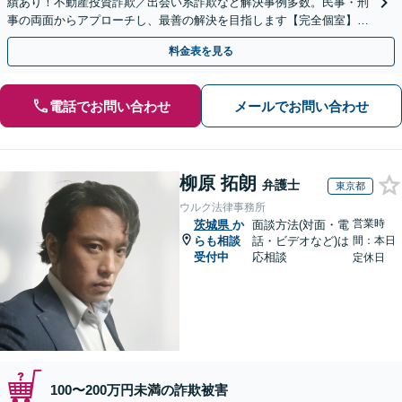
績あり！不動産投資詐欺／出会い系詐欺など解決事例多数。民事・刑
事の両面からアプローチし、最善の解決を目指します【完全個室】
【代々木駅3分】
料金表を見る
電話でお問い合わせ
メールでお問い合わせ
柳原 拓朗
弁護士
東京都
ウルク法律事務所
営業時
茨城県
か
面談方法(対面・電
らも相談
話・ビデオなど)は
間：本日
受付中
応相談
定休日
100〜200万円未満の詐欺被害