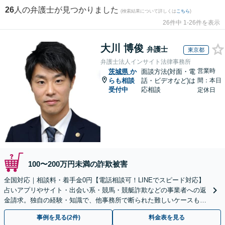
26
人の弁護士が見つかりました
(検索結果について詳しくは
こちら
)
26件中 1-26件を表示
大川 博俊
弁護士
東京都
弁護士法人インサイト法律事務所
営業時
茨城県
か
面談方法(対面・電
らも相談
話・ビデオなど)は
間：本日
受付中
応相談
定休日
100〜200万円未満の詐欺被害
全国対応｜相談料・着手金0円【電話相談可！LINEでスピード対応】
占いアプリやサイト・出会い系・競馬・競艇詐欺などの事業者への返
金請求。独自の経験・知識で、他事務所で断られた難しいケースも解
決に導いた実績あり。まずはお気軽にご相談ください
事例を見る(2件)
料金表を見る