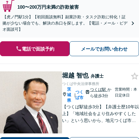
100〜200万円未満の詐欺被害
【虎ノ門駅1分】【初回面談無料】副業詐欺・タスク詐欺に特化！証
拠が少ない場合でも、解決の糸口を探します。【電話・メール・ビデ
オ面談可】
電話で面談予約
メールでお問い合わせ
堀越 智也
弁護士
つくば中央法律事務所
茨
つくば駅
か
営業時間：本
つく
城
|
日定休日
ら徒歩3分
ば市
県
【つくば駅徒歩3分】【弁護士歴10年以
上】「地域社会をより住みやすくした
い」という思いから、地元つくば市で
開業◎【離婚・男女問題】慰謝料・養
育費など幅広いトラブルに対応【相