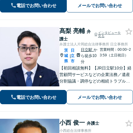
続・遺言】残された借金・不動産に困
電話でお問い合わせ
メールでお問い合わせ
っていませんか？
髙梨 亮輔
弁
インタビューを
見る
護士
弁護士法人片岡総合法律事務所 日立事務所
日立駅
か
営業時間：00:00~2
茨
日
3:59（土日祝日）
城
立
ら徒歩10
|
県
市
分
【初回相談無料】【JR日立駅10分】経
営顧問サービスなどの企業法務／遺産
分割協議・調停などの相続トラブルや
手続き／自己破産・任意整理など借金
問題を中心に、幅広くご相談を承りま
電話でお問い合わせ
メールでお問い合わせ
す【土日祝対応可】分かりやすく丁寧
な対応を心がけ、最善の解決を目指し
ます
小西 俊一
弁護士
小西総合法律事務所