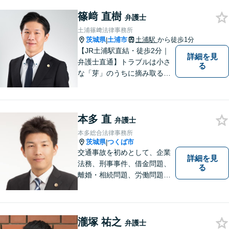
篠﨑 直樹
弁護士
土浦篠﨑法律事務所
茨城県
土浦市
土浦駅
から徒歩1分
|
【JR土浦駅直結・徒歩2分｜
詳細を見
弁護士直通】トラブルは小さ
る
な「芽」のうちに摘み取るこ
とが大切です。少しでも不安
に感じることがあれば、ご相
談ください。
本多 直
弁護士
本多総合法律事務所
茨城県
つくば市
|
交通事故を初めとして、企業
詳細を見
法務、刑事事件、借金問題、
る
離婚・相続問題、労働問題そ
の他幅広い事件に対応してお
ります。 皆様にとって最良の
結果をご提供できるよう、誠
実・迅速・丁寧な事件処理を
瀧塚 祐之
弁護士