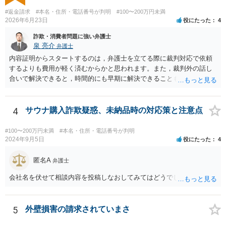
#返金請求
#本名・住所・電話番号が判明
#100〜200万円未満
2026年6月23日
役にたった
4
詐欺・消費者問題に強い弁護士
泉 亮介
弁護士
内容証明からスタートするのは，弁護士を立てる際に裁判対応で依頼
するよりも費用が軽く済むからかと思われます。また，裁判外の話し
合いで解決できると，時間的にも早期に解決できることも見込めま
す。 もっとも，ケースによっては裁判外の交渉が意味をなさないケー
スもあり，その場合は裁判手続きから始めることとなるかと思われま
す。 支払督促については異議を出されると通常訴訟へ移行するため，
4
サウナ購入詐欺疑惑、未納品時の対応策と注意点
相手から異議が出ることが予想される場合は最初から訴訟手続きを取
った方が良いでしょう。
#100〜200万円未満
#本名・住所・電話番号が判明
2024年9月5日
役にたった
4
匿名A
弁護士
会社名を伏せて相談内容を投稿しなおしてみてはどうでしょうか？
5
外壁損害の請求されていまさ