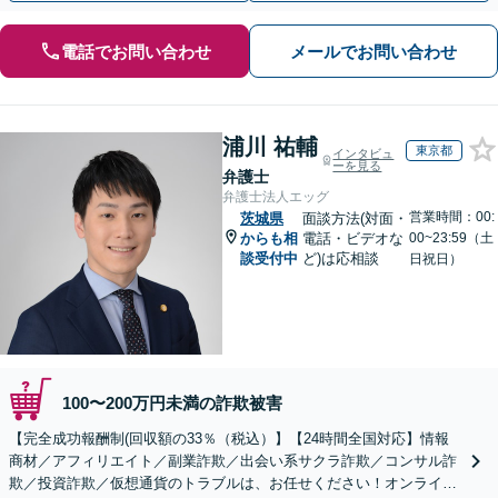
電話でお問い合わせ
メールでお問い合わせ
浦川 祐輔
東京都
インタビュ
ーを見る
弁護士
弁護士法人エッグ
営業時間：00:
茨城県
面談方法(対面・
からも相
電話・ビデオな
00~23:59（土
談受付中
ど)は応相談
日祝日）
100〜200万円未満の詐欺被害
【完全成功報酬制(回収額の33％（税込）】【24時間全国対応】情報
商材／アフィリエイト／副業詐欺／出会い系サクラ詐欺／コンサル詐
欺／投資詐欺／仮想通貨のトラブルは、お任せください！オンライン