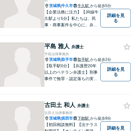
所
茨城県
牛久市
牛久駅
から徒歩5分
|
【企業法務に注力】【JR線牛
詳細を見
久駅より5分】私たちは、民
る
事・商事案件を中心に、弁護
士活動に取り組んでおりま
す。特に、企業法務について
は法律資料を迅速に用いた、
平島 雅人
弁護士
的確なアプローチで活動に取
平島法律事務所
り組んでおります。是非、お
茨城県
取手市
取手駅
から徒歩2分
|
気軽にご相談ください。
【取手駅0分】【弁護歴20年
詳細を見
以上のベテラン弁護士】刑事
る
事件で無罪・認定落ちの実績
多数！その他、民事事件・家
事事件でも豊富な経験を有し
ます。お困りごとがありまし
古田土 和人
たら、お気軽にご相談くださ
弁護士
い！【毎日対応◎】
古田土法律事務所
茨城県
筑西市
下館駅
から徒歩9分
|
【初回相談無料】【法テラス
詳細を見