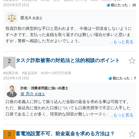
2024年9月16日
役にたった
15
匿名A
弁護士
投資詐欺の典型的な手口と思われます。 今後は一切送金しないように
すべきです。支払った金銭を取り返すのは難しい場合が多いと思いま
すが，警察へ相談した方がよいでしょう。
2
タスク詐欺被害の対処法と法的相談のポイント
#副業詐欺
#返金請求
#100〜200万円未満
2024年4月19日
役にたった
7
詐欺・消費者問題に強い弁護士
泉 亮介
弁護士
口座の名義人に対して振り込んだ金額の返金を求める事は可能です。
ただ、振込先に使われた口座についても口座売買等で不正に入手した
口座であることが多く、現実的な回収が難しいケースも多いでしょ
う。返済がされるとしても長期の分割となるかと思われます。
3
蓄電池設置不可、前金返金を求める方法は？