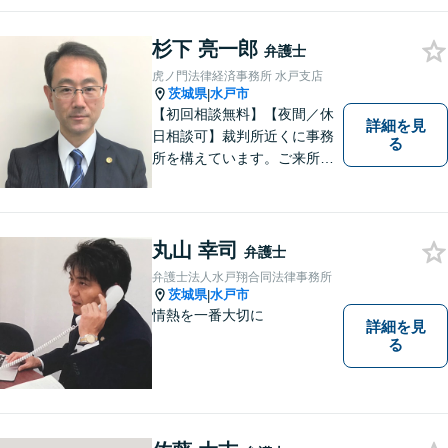
うな弁護士像を理想としてき
ました。弁護士に相談すべき
事案かどうかも含め、私が親
杉下 亮一郎
弁護士
切・丁寧にご対応致します。
虎ノ門法律経済事務所 水戸支店
ぜひご相談ください。
茨城県
水戸市
|
【初回相談無料】【夜間／休
詳細を見
日相談可】裁判所近くに事務
る
所を構えています。ご来所・
ご相談しやすい環境を整えて
おりますので、お気軽にご相
談ください。ご依頼者様とと
もに最善の解決を目指しま
丸山 幸司
弁護士
す。
弁護士法人水戸翔合同法律事務所
茨城県
水戸市
|
情熱を一番大切に
詳細を見
る