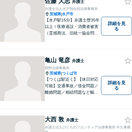
佐藤 大志
弁護士
弁護士法人水戸翔合同法律事務所
茨城県
水戸市
|
【水戸駅15分】弁護士歴35年
詳細を見
以上！医療過誤・消費者被害
る
（霊感商法、旧統一協会問題
を含む）・相続に注力する弁
護士。皆様の権利を守るた
め、日々勉強、積極的に行動
し、解決へと導いてまいりま
亀山 竜彦
弁護士
す。お気軽にご相談くださ
岡野法律事務所
い。【メール24時間受付中】
茨城県
つくば市
|
【つくば駅近く】【休日対応
詳細を見
可能】交通事故／借金問題／
る
離婚問題／相続問題など幅広
い分野に対応可能。法律的な
解決だけでなく、 一緒に悩
み、考え、依頼者様の希望を
実現するために精一杯努力い
大西 敦
弁護士
たします。お気軽にご相談く
弁護士法人ひたちのフロンティア法律事務所 牛久事務
ださい。