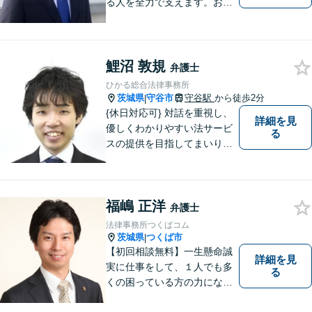
る人を全力で支えます。お困
りの方は、お気軽にご相談く
ださい。
鯉沼 敦規
弁護士
ひかる総合法律事務所
茨城県
守谷市
守谷駅
から徒歩2分
|
{休日対応可} 対話を重視し、
詳細を見
優しくわかりやすい法サービ
る
スの提供を目指してまいりま
す。
福嶋 正洋
弁護士
法律事務所つくばコム
茨城県
つくば市
|
【初回相談無料】一生懸命誠
詳細を見
実に仕事をして、１人でも多
る
くの困っている方の力にな
り、依頼者から感謝されるよ