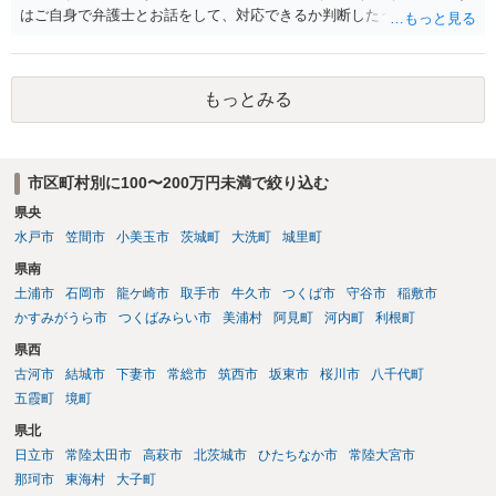
はご自身で弁護士とお話をして、対応できるか判断したうえで、 弁護
士への依頼を検討することも可能かと思います。 １度相手方弁護士と
話をしてから、こちらも法律相談で１度弁護士に相談する方法もあり
ますので。 一番安全なのは弁護士に示談交渉の依頼をする方法です
もっとみる
が、ご事情あるようであれば ご自身で対応する方法もご検討いただい
てもいいかもしれません。
市区町村別に100〜200万円未満で絞り込む
県央
水戸市
笠間市
小美玉市
茨城町
大洗町
城里町
県南
土浦市
石岡市
龍ケ崎市
取手市
牛久市
つくば市
守谷市
稲敷市
かすみがうら市
つくばみらい市
美浦村
阿見町
河内町
利根町
県西
古河市
結城市
下妻市
常総市
筑西市
坂東市
桜川市
八千代町
五霞町
境町
県北
日立市
常陸太田市
高萩市
北茨城市
ひたちなか市
常陸大宮市
那珂市
東海村
大子町