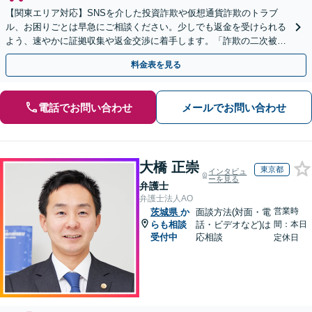
【関東エリア対応】SNSを介した投資詐欺や仮想通貨詐欺のトラブ
ル、お困りごとは早急にご相談ください。少しでも返金を受けられる
よう、速やかに証拠収集や返金交渉に着手します。「詐欺の二次被
害」のご相談も対応します【初回相談無料】【Web相談可】
料金表を見る
電話でお問い合わせ
メールでお問い合わせ
大橋 正崇
東京都
インタビュ
ーを見る
弁護士
弁護士法人AO
営業時
茨城県
か
面談方法(対面・電
らも相談
話・ビデオなど)は
間：本日
受付中
応相談
定休日