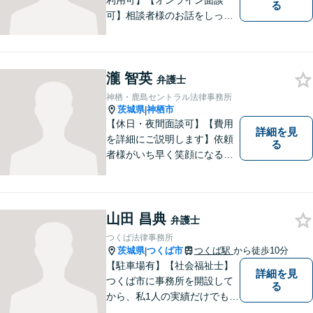
利用可】【オンライン面談
る
可】相談者様のお話をしっか
りと聞き、丁寧に対応いたし
ます。ひとりで悩まずにご相
談ください。
瀧 智英
弁護士
神栖・鹿島セントラル法律事務所
茨城県
神栖市
|
【休日・夜間面談可】【費用
詳細を見
を詳細にご説明します】依頼
る
者様がいち早く笑顔になるよ
うご事情やお気持ちに寄り添
った対応を心がけておりま
す。鹿行地区に限らず、千葉
県香取市や銚子市などにお住
山田 昌典
弁護士
まいの皆さまからのご相談も
つくば法律事務所
積極的にお受けしています。
茨城県
つくば市
つくば駅
から徒歩10分
|
【駐車場有】【社会福祉士】
詳細を見
つくば市に事務所を開設して
る
から、私1人の実績だけでも、
3729件以上の法律相談と1318