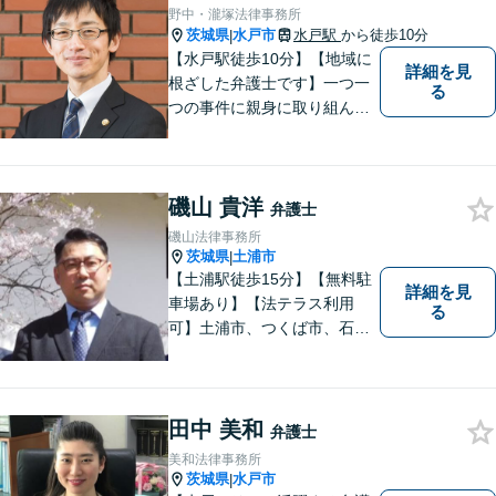
心掛けています。
野中・瀧塚法律事務所
茨城県
水戸市
水戸駅
から徒歩10分
|
【水戸駅徒歩10分】【地域に
詳細を見
根ざした弁護士です】一つ一
る
つの事件に親身に取り組んで
いくことを心がけています。
【開設55年以上の法律事務
所】相談者の意向をきちんと
磯山 貴洋
把握した上で、正当な権利を
弁護士
守るために丁寧な対応を致し
磯山法律事務所
ます。
茨城県
土浦市
|
【土浦駅徒歩15分】【無料駐
詳細を見
車場あり】【法テラス利用
る
可】土浦市、つくば市、石岡
市、かすみがうら市、稲敷
市、牛久市、阿見町、美浦村
ほか、県内・県外対応しま
す。
田中 美和
弁護士
美和法律事務所
茨城県
水戸市
|