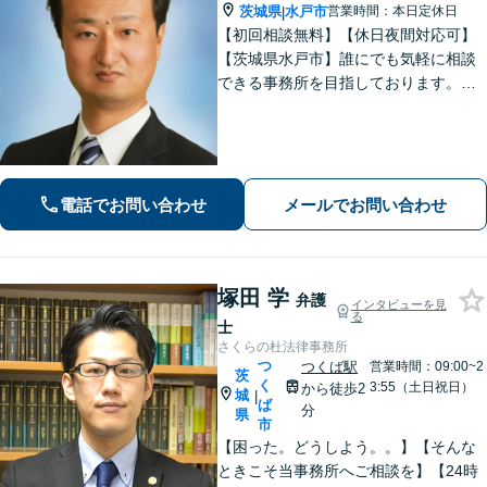
茨城県
水戸市
営業時間：本日定休日
|
【初回相談無料】【休日夜間対応可】
【茨城県水戸市】誰にでも気軽に相談
できる事務所を目指しております。依
頼者の方の費用対効果の観点からもご
納得の行くまでご説明をいたします。
お困りのことがございましたらお気軽
にご相談ください。
電話でお問い合わせ
メールでお問い合わせ
塚田 学
弁護
インタビューを見
る
士
さくらの杜法律事務所
つ
つくば駅
営業時間：09:00~2
茨
く
3:55（土日祝日）
から徒歩2
城
|
ば
分
県
市
【困った。どうしよう。。】【そんな
ときこそ当事務所へご相談を】【24時