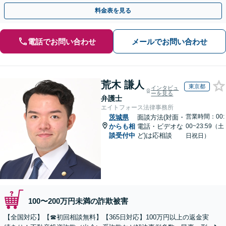
のみで解決も可能！
料金表を見る
電話でお問い合わせ
メールでお問い合わせ
荒木 謙人
東京都
インタビュ
ーを見る
弁護士
エイトフォース法律事務所
営業時間：00:
茨城県
面談方法(対面・
からも相
電話・ビデオな
00~23:59（土
談受付中
ど)は応相談
日祝日）
100〜200万円未満の詐欺被害
【全国対応】【☎︎初回相談無料】【365日対応】100万円以上の返金実