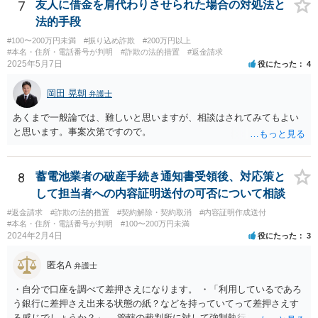
7
友人に借金を肩代わりさせられた場合の対処法と
法的手段
#100〜200万円未満
#振り込め詐欺
#200万円以上
#本名・住所・電話番号が判明
#詐欺の法的措置
#返金請求
2025年5月7日
役にたった
4
岡田 晃朝
弁護士
あくまで一般論では、難しいと思いますが、相談はされてみてもよい
と思います。事案次第ですので。
8
蓄電池業者の破産手続き通知書受領後、対応策と
して担当者への内容証明送付の可否について相談
#返金請求
#詐欺の法的措置
#契約解除・契約取消
#内容証明作成送付
#本名・住所・電話番号が判明
#100〜200万円未満
2024年2月4日
役にたった
3
匿名A
弁護士
・自分で口座を調べて差押さえになります。 ・「利用しているであろ
う銀行に差押さえ出来る状態の紙？などを持っていてって差押さえす
る感じでしょうか？」 管轄の裁判所に対して強制執行を申し立てる