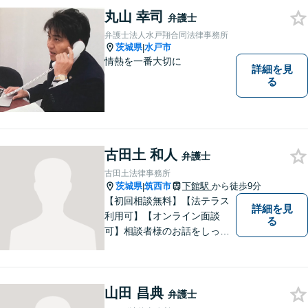
談ください。
丸山 幸司
弁護士
弁護士法人水戸翔合同法律事務所
茨城県
水戸市
|
情熱を一番大切に
詳細を見
る
古田土 和人
弁護士
古田土法律事務所
茨城県
筑西市
下館駅
から徒歩9分
|
【初回相談無料】【法テラス
詳細を見
利用可】【オンライン面談
る
可】相談者様のお話をしっか
りと聞き、丁寧に対応いたし
ます。ひとりで悩まずにご相
談ください。
山田 昌典
弁護士