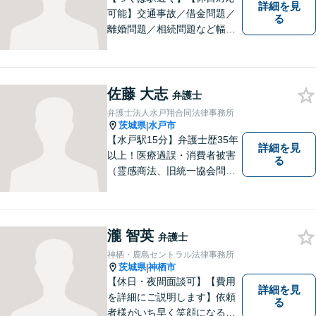
詳細を見
可能】交通事故／借金問題／
る
離婚問題／相続問題など幅広
い分野に対応可能。法律的な
解決だけでなく、 一緒に悩
み、考え、依頼者様の希望を
実現するために精一杯努力い
佐藤 大志
弁護士
たします。お気軽にご相談く
弁護士法人水戸翔合同法律事務所
ださい。
茨城県
水戸市
|
【水戸駅15分】弁護士歴35年
詳細を見
以上！医療過誤・消費者被害
る
（霊感商法、旧統一協会問題
を含む）・相続に注力する弁
護士。皆様の権利を守るた
め、日々勉強、積極的に行動
し、解決へと導いてまいりま
瀧 智英
弁護士
す。お気軽にご相談くださ
神栖・鹿島セントラル法律事務所
い。【メール24時間受付中】
茨城県
神栖市
|
【休日・夜間面談可】【費用
詳細を見
を詳細にご説明します】依頼
る
者様がいち早く笑顔になるよ