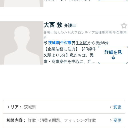
うご事情やお気持ちに寄り添
った対応を心がけておりま
す。鹿行地区に限らず、千葉
県香取市や銚子市などにお住
大西 敦
弁護士
まいの皆さまからのご相談も
弁護士法人ひたちのフロンティア法律事務所 牛久事務
積極的にお受けしています。
所
茨城県
牛久市
牛久駅
から徒歩5分
|
【企業法務に注力】【JR線牛
詳細を見
久駅より5分】私たちは、民
る
事・商事案件を中心に、弁護
士活動に取り組んでおりま
す。特に、企業法務について
は法律資料を迅速に用いた、
的確なアプローチで活動に取
り組んでおります。是非、お
気軽にご相談ください。
エリア
茨城県
変更
相談内容
詐欺・消費者問題、フィッシング詐欺
変更