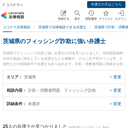
弁護士の方はこちら
ココナラへ
投稿する
探す
閲覧履歴
マイリスト
ログイン
ココナラ法律相談
茨城県で法律相談できる弁護士
茨城県で詐欺・消費
茨城県のフィッシング詐欺に強い弁護士
茨城県でフィッシング詐欺に強い弁護士が25名見つかりました。初回面談無料
や休日面談に対応している弁護士なども掲載中。さらに水戸市やつくば市、土
浦市などの地域条件で弁護士を絞り込めます。詐欺・消費者問題に関係する投
資詐欺や副業詐欺、FX詐欺等の細かな分野での絞り込み検索もでき便利です。
特にベリーベスト法律事務所 水戸オフィスの出縄 絢弁護士や弁護士法人片岡総
エリア
茨城県
変更
合法律事務所 日立事務所の髙梨 亮輔弁護士、弁護士法人片岡総合法律事務所の
片岡 優弁護士のプロフィール情報や弁護士費用、強みなどが注目されていま
相談内容
詐欺・消費者問題、フィッシング詐欺
変更
す。『茨城県で土日や夜間に発生したフィッシング詐欺のトラブルを今すぐに
弁護士に相談したい』『フィッシング詐欺のトラブル解決の実績豊富な近くの
弁護士を検索したい』『初回相談無料でフィッシング詐欺を法律相談できる茨
詳細条件
未選択
変更
城県内の弁護士に相談予約したい』などでお困りの相談者さんにおすすめで
す。
25
人の弁護士が見つかりました
(検索結果について詳しくは
こちら
)