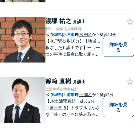
多岐にわたる分野で解決実績
あり。皆様の新たな一歩を支
援すべく、多面的にサポート
いたします。お困りごとがあ
瀧塚 祐之
弁護士
ればお気軽にご相談くださ
野中・瀧塚法律事務所
い。
茨城県
水戸市
水戸駅
から徒歩10分
|
【水戸駅徒歩10分】【地域に
詳細を見
根ざした弁護士です】一つ一
る
つの事件に親身に取り組んで
いくことを心がけています。
【開設55年以上の法律事務
所】相談者の意向をきちんと
篠﨑 直樹
把握した上で、正当な権利を
弁護士
守るために丁寧な対応を致し
土浦篠﨑法律事務所
ます。
茨城県
土浦市
土浦駅
から徒歩1分
|
【JR土浦駅直結・徒歩2分｜
詳細を見
弁護士直通】トラブルは小さ
る
な「芽」のうちに摘み取るこ
とが大切です。少しでも不安
に感じることがあれば、ご相