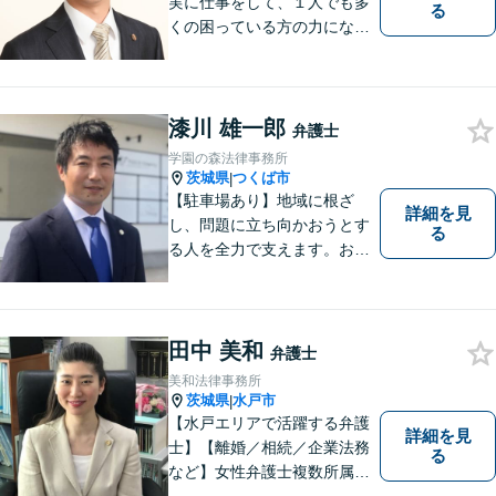
実に仕事をして、１人でも多
る
くの困っている方の力にな
り、依頼者から感謝されるよ
うな弁護士像を理想としてき
ました。弁護士に相談すべき
事案かどうかも含め、私が親
漆川 雄一郎
弁護士
切・丁寧にご対応致します。
学園の森法律事務所
ぜひご相談ください。
茨城県
つくば市
|
【駐車場あり】地域に根ざ
詳細を見
し、問題に立ち向かおうとす
る
る人を全力で支えます。お困
りの方は、お気軽にご相談く
ださい。
田中 美和
弁護士
美和法律事務所
茨城県
水戸市
|
【水戸エリアで活躍する弁護
詳細を見
士】【離婚／相続／企業法務
る
など】女性弁護士複数所属／