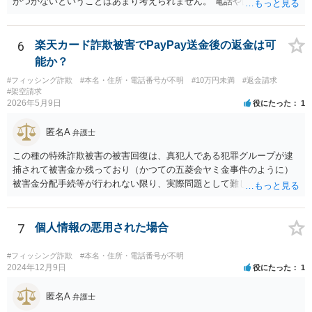
がつかないということはあまり考えられません。 電話や面談にこだわ
りがなければ、書面やメールでの連絡をお願いしていただいても特段
問題はございません。
6
楽天カード詐欺被害でPayPay送金後の返金は可
能か？
#フィッシング詐欺
#本名・住所・電話番号が不明
#10万円未満
#返金請求
#架空請求
2026年5月9日
役にたった
1
匿名A
弁護士
この種の特殊詐欺被害の被害回復は、真犯人である犯罪グループが逮
捕されて被害金か残っており（かつての五菱会ヤミ金事件のように）
被害金分配手続等が行われない限り、実際問題として難しいのが現実
です。
7
個人情報の悪用された場合
#フィッシング詐欺
#本名・住所・電話番号が不明
2024年12月9日
役にたった
1
匿名A
弁護士