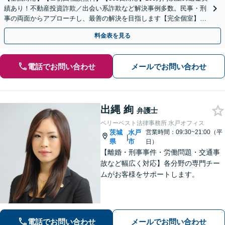
績あり！不動産投資詐欺／出会い系詐欺など解決事例多数。民事・刑
事の両面からアプローチし、最善の解決を目指します【完全個室】
【代々木駅3分】
料金表を見る
電話でお問い合わせ
メールでお問い合わせ
出縄 絢
弁護士
ベリーベスト法律事務所 水戸オフィス
茨城
水戸
営業時間：09:30~21:00（平
|
県
市
日）
【離婚・刑事事件・労働問題・交通事
故など幅広く対応】各分野の専門チー
ムがお客様をサポートします。
電話でお問い合わせ
メールでお問い合わせ