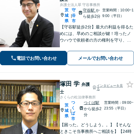
弁護士法人翠 守谷事務所
茨
守
守谷駅
か
営業時間：10:00~1
城
谷
|
9:00（平日）
ら徒歩2分
県
市
【守谷駅徒歩2分】最大の利益を得るた
めには、早めのご相談が鍵！培ったノ
ウハウで依頼者の方の権利を守り、最
上のリーガルサービスをお届けしま
す。借金、遺言相続、離婚、企業法務
電話でお問い合わせ
メールでお問い合わせ
その他どんな相談でも受け付けます。
塚田 学
弁護
インタビューを見
る
士
さくらの杜法律事務所
つ
つくば駅
営業時間：09:00~
茨
く
23:55（平日）
から徒歩2
城
|
ば
分
県
市
【困った。どうしよう。。】【そんな
ときこそ当事務所へご相談を】【24時