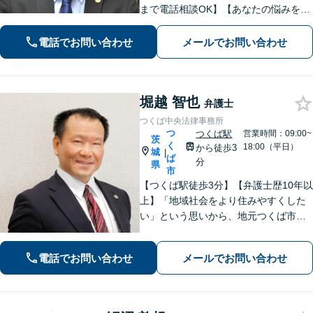
まで電話相談OK】【あなたの悩みを聞
かせて下さい】財産分与、遺産分割、
交通事故、未払賃金、債権回収など解
電話でお問い合わせ
メールでお問い合わせ
決実績多数。ご相談内容にとことん向
き合い、最善の解決を目指します。
堀越 智也
弁護士
つくば中央法律事務所
つ
つくば駅
営業時間：09:00~
茨
く
18:00（平日）
から徒歩3
城
|
ば
分
県
市
【つくば駅徒歩3分】【弁護士歴10年以
上】「地域社会をより住みやすくした
い」という思いから、地元つくば市で
開業◎【離婚・男女問題】慰謝料・養
育費など幅広いトラブルに対応【相
電話でお問い合わせ
メールでお問い合わせ
続・遺言】残された借金・不動産に困
っていませんか？