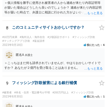
＞個人情報を勝手に使用され被害者の人から連絡が来たり内容証明等
が届いた場合はどうしたら良いのでしょうか？ 連絡が来たり内容証明
等が届いた時点で、弁護士に相談に行かれた方がよいかと思います。
8
このコミュニティサイトおかしいですか？
#10万円未満
#海外法人・海外在住
#少額訴訟サポート
#フィッシング詐欺
#マッチングアプリ詐欺
#返金請求
2023年9月18日
役にたった
6
匿名A
弁護士
＞こっちはまだ何も請求されていませんが、やはりおかしいサイトで
すか？ あなたが２億円を受け取ることはありません。
9
フィッシング詐欺被害による銀行補償
#被害者
#本名・住所・電話番号が不明
#200万円以上
#フィッシング詐欺
2023年8月30日
役にたった
1
匿名A
弁護士