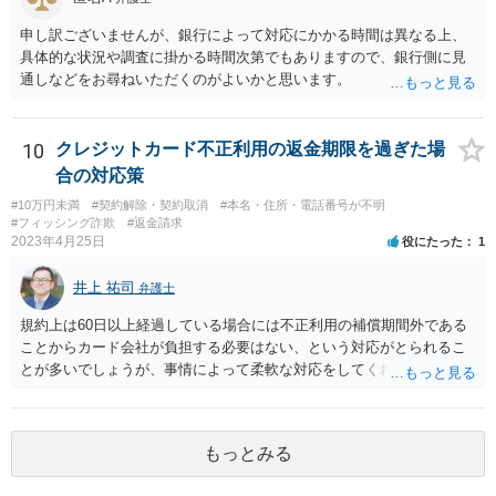
申し訳ございませんが、銀行によって対応にかかる時間は異なる上、
具体的な状況や調査に掛かる時間次第でもありますので、銀行側に見
通しなどをお尋ねいただくのがよいかと思います。
10
クレジットカード不正利用の返金期限を過ぎた場
合の対応策
#10万円未満
#契約解除・契約取消
#本名・住所・電話番号が不明
#フィッシング詐欺
#返金請求
2023年4月25日
役にたった
1
井上 祐司
弁護士
規約上は60日以上経過している場合には不正利用の補償期間外である
ことからカード会社が負担する必要はない、という対応がとられるこ
とが多いでしょうが、事情によって柔軟な対応をしてくれる場合もあ
るため、カード会社に問い合わせをしてみる価値はあるでしょう。た
だし、規約上はカード会社が負担すべきものではないため、拒否され
て当然という前提でいた方が宜しいかと存じます。
もっとみる