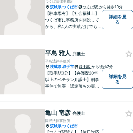
つくば法律事務所
茨城県
つくば市
つくば駅
から徒歩10分
|
【駐車場有】【社会福祉士】
詳細を見
つくば市に事務所を開設して
る
から、私1人の実績だけでも、
3729件以上の法律相談と1318
件以上の事件受任をさせてい
ただいています。「弁護士を
平島 雅人
もっと身近に、相談をもっと
弁護士
気軽に」を心がけております
平島法律事務所
ので、お気軽にご相談くださ
茨城県
取手市
取手駅
から徒歩2分
|
い。
【取手駅0分】【弁護歴20年
詳細を見
以上のベテラン弁護士】刑事
る
事件で無罪・認定落ちの実績
多数！その他、民事事件・家
事事件でも豊富な経験を有し
ます。お困りごとがありまし
亀山 竜彦
たら、お気軽にご相談くださ
弁護士
い！【毎日対応◎】
岡野法律事務所
茨城県
つくば市
|
【つくば駅近く】【休日対応