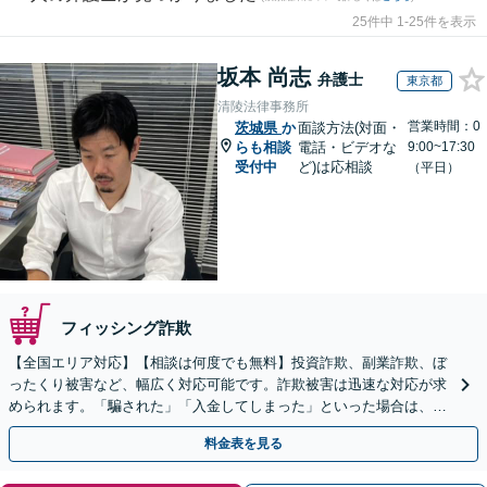
25件中 1-25件を表示
坂本 尚志
弁護士
東京都
清陵法律事務所
営業時間：0
茨城県
か
面談方法(対面・
らも相談
電話・ビデオな
9:00~17:30
受付中
ど)は応相談
（平日）
フィッシング詐欺
【全国エリア対応】【相談は何度でも無料】投資詐欺、副業詐欺、ぼ
ったくり被害など、幅広く対応可能です。詐欺被害は迅速な対応が求
められます。「騙された」「入金してしまった」といった場合は、お
早めにご相談ください。【電話・メール・WEB相談可】
料金表を見る