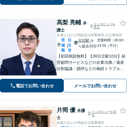
髙梨 亮輔
弁
インタビューを
見る
護士
弁護士法人片岡総合法律事務所 日立事務所
茨
日
日立駅
か
営業時間：00:00~
城
立
|
23:59（平日）
ら徒歩10分
県
市
【初回相談無料】【JR日立駅10分】経
営顧問サービスなどの企業法務／遺産
分割協議・調停などの相続トラブルや
手続き／自己破産・任意整理など借金
問題を中心に、幅広くご相談を承りま
電話でお問い合わせ
メールでお問い合わせ
す【土日祝対応可】分かりやすく丁寧
な対応を心がけ、最善の解決を目指し
ます
片岡 優
弁護
インタビューを見
る
士
弁護士法人片岡総合法律事務所