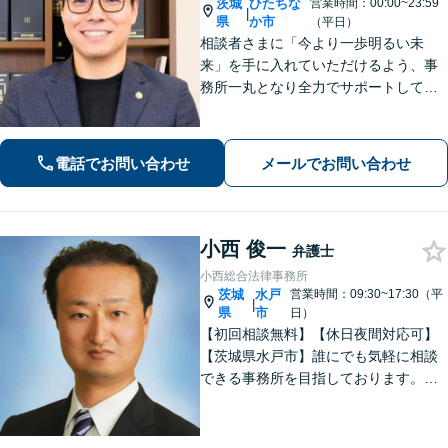
茨城
ひたちな
営業時間：00:00~23:59
|
県
か市
（平日）
相談者さまに「今より一歩明るい未
来」を手に入れていただけるよう、事
務所一丸となり全力でサポートしてま
いります。独自の経営顧問サービスを
提供する企業法務／税理士の資格を活
かした相続関連業務／交通事故などに
電話でお問い合わせ
メールでお問い合わせ
幅広く対応します【初回相談無料】
【土日祝対応可】
小西 俊一
弁護士
小西総合法律事務所
茨城
水戸
営業時間：09:30~17:30（平
|
県
市
日）
【初回相談無料】【休日夜間対応可】
【茨城県水戸市】誰にでも気軽に相談
できる事務所を目指しております。依
頼者の方の費用対効果の観点からもご
納得の行くまでご説明をいたします。
お困りのことがございましたらお気軽