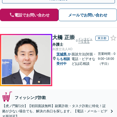
電話でお問い合わせ
メールでお問い合わせ
大橋 正崇
東京都
インタビュ
ーを見る
弁護士
弁護士法人AO
営業時間：0
茨城県
か
面談方法(対面・
らも相談
電話・ビデオな
9:00~18:00
受付中
ど)は応相談
（平日）
フィッシング詐欺
【虎ノ門駅1分】【初回面談無料】副業詐欺・タスク詐欺に特化！証
拠が少ない場合でも、解決の糸口を探します。【電話・メール・ビデ
オ面談可】