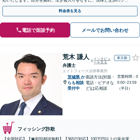
応いたします。自分を責め、泣き寝入りをせずに、法律と交渉のプロ
にまずはご相談ください。【表参道駅から徒歩3分】
料金表を見る
電話で面談予約
メールでお問い合わせ
荒木 謙人
東京都
インタビュ
ーを見る
弁護士
エイトフォース法律事務所
営業時間：0
茨城県
か
面談方法(対面・
らも相談
電話・ビデオな
0:00~23:59
受付中
ど)は応相談
（平日）
フィッシング詐欺
【全国対応】【☎︎初回相談無料】【365日対応】100万円以上の返金実