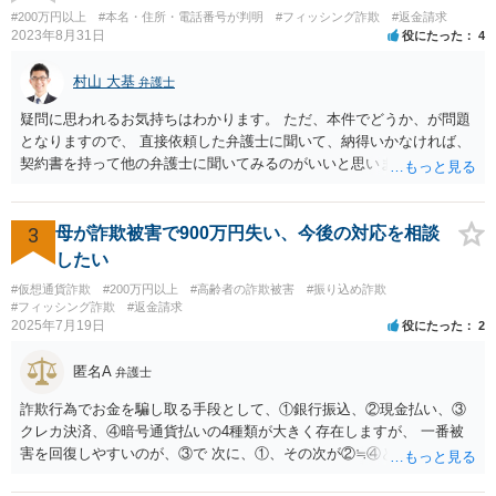
に決まりがあるわけではないので，ご質問者様の意向次第です。
#200万円以上
#本名・住所・電話番号が判明
#フィッシング詐欺
#返金請求
2023年8月31日
役にたった
4
村山 大基
弁護士
疑問に思われるお気持ちはわかります。 ただ、本件でどうか、が問題
となりますので、 直接依頼した弁護士に聞いて、納得いかなければ、
契約書を持って他の弁護士に聞いてみるのがいいと思います。
3
母が詐欺被害で900万円失い、今後の対応を相談
したい
#仮想通貨詐欺
#200万円以上
#高齢者の詐欺被害
#振り込め詐欺
#フィッシング詐欺
#返金請求
2025年7月19日
役にたった
2
匿名A
弁護士
詐欺行為でお金を騙し取る手段として、①銀行振込、②現金払い、③
クレカ決済、④暗号通貨払いの4種類が大きく存在しますが、 一番被
害を回復しやすいのが、③で 次に、①、その次が②≒④となります。
仮想通貨・暗号資産で騙し取られた金が回収できたという話は私は聞