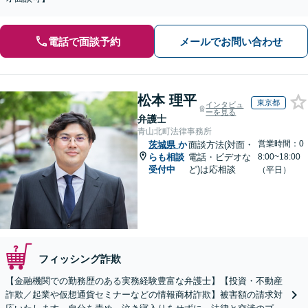
電話で面談予約
メールでお問い合わせ
松本 理平
東京都
インタビュ
ーを見る
弁護士
青山北町法律事務所
営業時間：0
茨城県
か
面談方法(対面・
らも相談
電話・ビデオな
8:00~18:00
受付中
ど)は応相談
（平日）
フィッシング詐欺
【金融機関での勤務歴のある実務経験豊富な弁護士】【投資・不動産
詐欺／起業や仮想通貨セミナーなどの情報商材詐欺】被害額の請求対