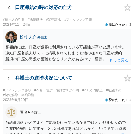
いたことがないのが実情です。 現在、できる手段はすでに回答したこ
と以外にほぼないと思いますが、一度、弁護士会の消費者系に関する
4
口座凍結の時の対応の仕方
事案の取り扱いのある法律相談の予約を取られて一度相談を受けられ
てみてください。
#振り込め詐欺
#悪徳商法
#架空請求
#フィッシング詐欺
2024年11月24日
役にたった
3
松村 大介
弁護士
客観的には、口座が犯罪に利用されている可能性が高いと思います。
凍結口座名義人リストに掲載されてしまうと他の様々な口座が解約、
新規の口座の開設が困難となるリスクがあるので、警察と交渉し、リ
ストからの抹消をすべきだと思います。 また、今後、振り込め詐欺救
済法に基づき、口座の残高が消滅してする手続きが取られる可能性が
高いので、適切に反論すべきです。
5
弁護士の進捗状況について
#フィッシング詐欺
#本名・住所・電話番号が不明
#200万円以上
#返金請求
#契約解除・契約取消
2023年8月29日
役にたった
1
匿名A
弁護士
当該事務所がどのように業務を行っているかまではわかりませんので
ご案内が難しいですが、2，3日程度あればともかく、いつまでも連絡