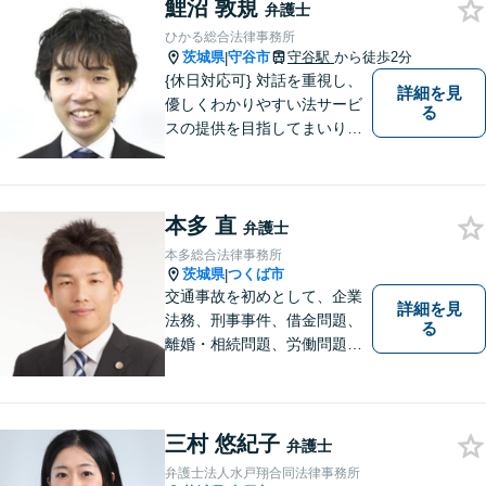
鯉沼 敦規
弁護士
ひかる総合法律事務所
茨城県
守谷市
守谷駅
から徒歩2分
|
{休日対応可} 対話を重視し、
詳細を見
優しくわかりやすい法サービ
る
スの提供を目指してまいりま
す。
本多 直
弁護士
本多総合法律事務所
茨城県
つくば市
|
交通事故を初めとして、企業
詳細を見
法務、刑事事件、借金問題、
る
離婚・相続問題、労働問題そ
の他幅広い事件に対応してお
ります。 皆様にとって最良の
結果をご提供できるよう、誠
実・迅速・丁寧な事件処理を
三村 悠紀子
弁護士
心掛けています。
弁護士法人水戸翔合同法律事務所