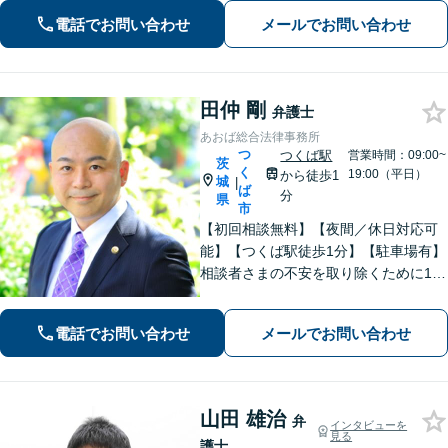
にご相談ください。
電話でお問い合わせ
メールでお問い合わせ
田仲 剛
弁護士
あおば総合法律事務所
つ
つくば駅
営業時間：09:00~
茨
く
19:00（平日）
から徒歩1
城
|
ば
分
県
市
【初回相談無料】【夜間／休日対応可
能】【つくば駅徒歩1分】【駐車場有】
相談者さまの不安を取り除くために1件
1件のご相談に時間をかけて対応し、相
談者さまに寄り添った解決方法を提案
電話でお問い合わせ
メールでお問い合わせ
することを心がけています。まずはお
気軽にお問い合わせください。
山田 雄治
弁
インタビューを
見る
護士