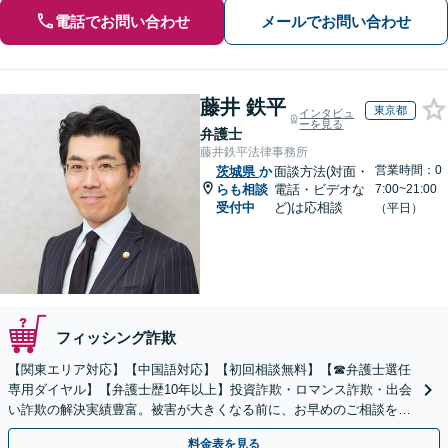
電話でお問い合わせ
メールでお問い合わせ
藤井 鉄平
東京都
インタビュ
ーを見る
弁護士
藤井鉄平法律事務所
営業時間：0
茨城県
か
面談方法(対面・
らも相談
電話・ビデオな
7:00~21:00
受付中
ど)は応相談
（平日）
フィッシング詐欺
【関東エリア対応】【中国語対応】【初回相談無料】【☎︎弁護士選任
専用ダイヤル】【弁護士歴10年以上】投資詐欺・ロマンス詐欺・出会
い詐欺の解決実績豊富。被害が大きくなる前に、お早めのご相談を。
セカンドオピニオン・オンラインの対応も可能
料金表を見る