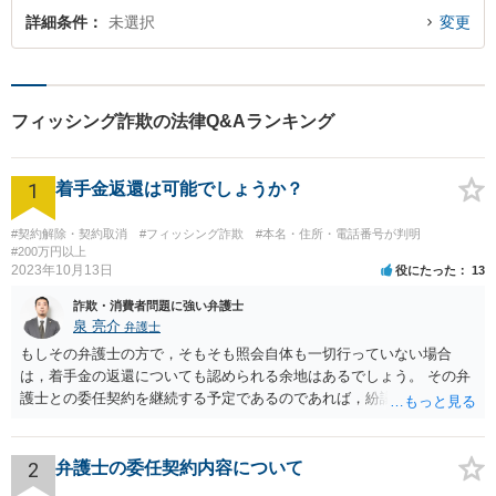
詳細条件
未選択
変更
フィッシング詐欺の法律Q&Aランキング
1
着手金返還は可能でしょうか？
#契約解除・契約取消
#フィッシング詐欺
#本名・住所・電話番号が判明
#200万円以上
2023年10月13日
役にたった
13
詐欺・消費者問題に強い弁護士
泉 亮介
弁護士
もしその弁護士の方で，そもそも照会自体も一切行っていない場合
は，着手金の返還についても認められる余地はあるでしょう。 その弁
護士との委任契約を継続する予定であるのであれば，紛議調停等の手
続きを取ると，その後の契約関係の継続は難しくなってくるでしょ
う。弁護士を解任するつもりであるならば，解任を伝えたうえで返金
についての話し合いをまず行い，弁護士側の対応に納得がいかなけれ
2
弁護士の委任契約内容について
ば次のステップに進むというでも良いかと思われます。 ただ，進め方