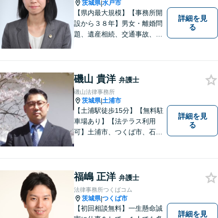
茨城県
水戸市
|
【県内最大規模】【事務所開
詳細を見
設から３８年】男女・離婚問
る
題、遺産相続、交通事故、労
働問題、刑事事件などさまざ
まな法律トラブルに対応する
地域密着の女性弁護士。お困
りごとがあればお気軽にご相
磯山 貴洋
弁護士
談ください！お一人おひとり
磯山法律事務所
に誠実に向き合います。
茨城県
土浦市
|
【土浦駅徒歩15分】【無料駐
詳細を見
車場あり】【法テラス利用
る
可】土浦市、つくば市、石岡
市、かすみがうら市、稲敷
市、牛久市、阿見町、美浦村
ほか、県内・県外対応しま
す。
福嶋 正洋
弁護士
法律事務所つくばコム
茨城県
つくば市
|
【初回相談無料】一生懸命誠
詳細を見