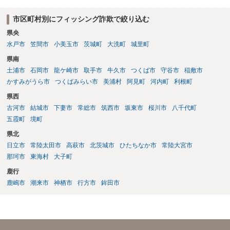
市区町村別にフィッシング詐欺で絞り込む
県央
水戸市
笠間市
小美玉市
茨城町
大洗町
城里町
県南
土浦市
石岡市
龍ケ崎市
取手市
牛久市
つくば市
守谷市
稲敷市
かすみがうら市
つくばみらい市
美浦村
阿見町
河内町
利根町
県西
古河市
結城市
下妻市
常総市
筑西市
坂東市
桜川市
八千代町
五霞町
境町
県北
日立市
常陸太田市
高萩市
北茨城市
ひたちなか市
常陸大宮市
那珂市
東海村
大子町
鹿行
鹿嶋市
潮来市
神栖市
行方市
鉾田市