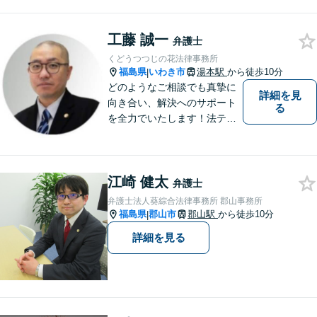
工藤 誠一
弁護士
くどうつつじの花法律事務所
福島県
いわき市
湯本駅
から徒歩10分
|
どのようなご相談でも真摯に
詳細を見
向き合い、解決へのサポート
る
を全力でいたします！法テラ
スのご利用や分割払いにも対
応しており、経済状況に応じ
て無理なく法的サポートを受
江崎 健太
けていただけます。【湯本駅
弁護士
から車で約７分】
弁護士法人葵綜合法律事務所 郡山事務所
福島県
郡山市
郡山駅
から徒歩10分
|
詳細を見る