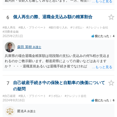
裁判所・管財人も厳しくみると思います。 一方、軽度の不注意による
手違いや行き違いというくらいであれば、弁護士を通じて裁判所・管
財人に対して反省の姿勢を示せば、不許可という結果にはならないと
思われます。
6
個人再生の際、退職金見込み額の精算割合
#個人再生
#個人・プライベート
#銀行借り入れ
#リボ払い
#クレジット会社
#消費者金融
2025年2月1日
役にたった
4
森田 英樹
弁護士
兵庫県の場合退職金精算額は現段階の支払い見込みの何%程が見込ま
れるのかご教示願います。都道府県によっての違いなどはあります
か？ ・・・退職直前あるいは退職手続き後でなければ １２・５％が
清算価値として計上するのが原則で 概ね どの裁判所でも同様の基
準でしょう。 また着手して頂いてから最短どのくらいで認可されるの
でしょうか？ ・・・受任通知を送付して 債権者からの債権調査票が
7
自己破産手続き中の保険と自動車の換価について
回答されるまで ２か月程度 その間に準備が進めば 直ちに申し立
の疑問
てが可能で しっかりした申立てを行えば ほぼ補正がなく ２～３
#自己破産
#個人・プライベート
#リボ払い
#クレジット会社
週間で開始決定がでて それから ２か月程度で認可となる流れで
2024年8月16日
役にたった
6
す。
匿名A
弁護士