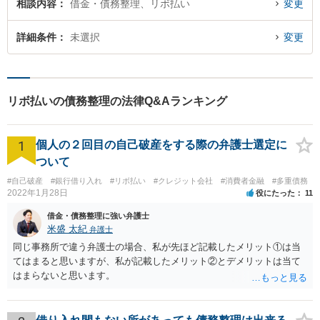
相談内容
借金・債務整理、リボ払い
変更
詳細条件
未選択
変更
リボ払いの債務整理の法律Q&Aランキング
1
個人の２回目の自己破産をする際の弁護士選定に
ついて
#自己破産
#銀行借り入れ
#リボ払い
#クレジット会社
#消費者金融
#多重債務
2022年1月28日
役にたった
11
借金・債務整理に強い弁護士
米盛 太紀
弁護士
同じ事務所で違う弁護士の場合、私が先ほど記載したメリット①は当
てはまると思いますが、私が記載したメリット②とデメリットは当て
はまらないと思います。