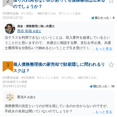
2
借り入れ間もない所があっても債務整理は出来る
のでしょうか？
#消費者金融
#リボ払い
#銀行借り入れ
#クレジット会社
2025年2月7日
役にたった
8
借金・債務整理に強い弁護士
西谷 拓哉
弁護士
法テラスを利用できないということは、収入要件を超過しているとい
うことだと思いますので、 弁護士に相談する際、支払を停止後、弁護
士費用等を分割払いで納めるということで引き受けてもらえないか確
認するとよいでしょう。 「借り入れ出来る限界」までの生活というの
は、負債が拡大するだけになるのでお勧めできませんが あとは、相談
者様のご判断になると思いますので、私からのアドバイスは一旦これ
3
個人債務整理後の家売却で財産隠しに問われるリ
で終わりとさせていただきます。
スクは？
#消費者金融
#任意整理
#クレジット会社
#リボ払い
#銀行借り入れ
#詐欺被害での債務
2024年11月18日
役にたった
10
匿名A
弁護士
債務整理の決定というのが何を指しているのか分からないのですが、
手続きの名前は聞いていないのでしょうか？