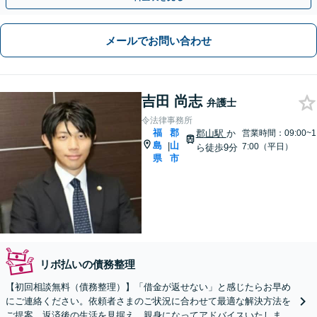
メールでお問い合わせ
吉田 尚志
弁護士
令法律事務所
福
郡
郡山駅
か
営業時間：09:00~1
島
山
|
7:00（平日）
ら徒歩9分
県
市
リボ払いの債務整理
【初回相談無料（債務整理）】「借金が返せない」と感じたらお早め
にご連絡ください。依頼者さまのご状況に合わせて最適な解決方法を
ご提案。返済後の生活を見据え、親身になってアドバイスいたしま