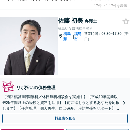
17件中 1-17件を表示
佐藤 初美
弁護士
福島いなほ法律事務所
福島
福島
営業時間：08:30~17:30（平
|
県
市
日）
リボ払いの債務整理
【初回相談1時間無料／休日無料相談会を実施中】【平成10年開業以
来25年間以上の経験と資料を活用】【前に進もうとするあなたを応援
します】【任意整理、個人再生、自己破産、時効主張をサポート】
【地元弁護士ならではのリーズナブルな料金】
料金表を見る