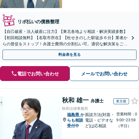
リボ払いの債務整理
【自己破産・法人破産に注力】【東北各地より相談・解決実績多数】
【初回相談無料】【名取市所在】【杜せきのした駅徒歩６分】業者か
らの督促をストップ！弁護士費用の分割払い可。適切な解決策をご提
案します【土曜相談可】【駐車場完備】【完全個室】
料金表を見る
電話でお問い合わせ
メールでお問い合わせ
秋和 雄一
弁護士
東京都
秋和法律事務所
営業時間：0
福島県
か
面談方法(対面・
らも相談
電話・ビデオな
9:00~23:59
受付中
ど)は応相談
（平日）