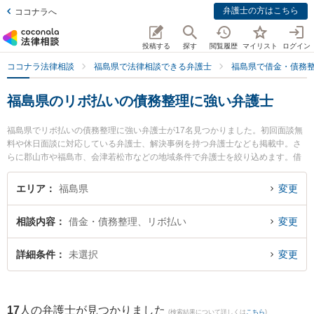
弁護士の方はこちら
ココナラへ
投稿する
探す
閲覧履歴
マイリスト
ログイン
ココナラ法律相談
福島県で法律相談できる弁護士
福島県で借金・債務
福島県のリボ払いの債務整理に強い弁護士
福島県でリボ払いの債務整理に強い弁護士が17名見つかりました。初回面談無
料や休日面談に対応している弁護士、解決事例を持つ弁護士なども掲載中。さ
らに郡山市や福島市、会津若松市などの地域条件で弁護士を絞り込めます。借
金・債務整理に関係する消費者金融の債務整理やクレジット会社の債務整理、
リボ払いの債務整理等の細かな分野での絞り込み検索もでき便利です。特に福
エリア
福島県
変更
島いなほ法律事務所の佐藤 初美弁護士や福光法律事務所の佐藤 孝明弁護士、令
法律事務所の吉田 尚志弁護士のプロフィール情報や弁護士費用、強みなどが注
相談内容
借金・債務整理、リボ払い
変更
目されています。『福島県で土日や夜間に発生したリボ払いの債務整理のトラ
ブルを今すぐに弁護士に相談したい』『リボ払いの債務整理のトラブル解決の
実績豊富な近くの弁護士を検索したい』『初回相談無料でリボ払いの債務整理
詳細条件
未選択
変更
を法律相談できる福島県内の弁護士に相談予約したい』などでお困りの相談者
さんにおすすめです。
17
人の弁護士が見つかりました
(検索結果について詳しくは
こちら
)