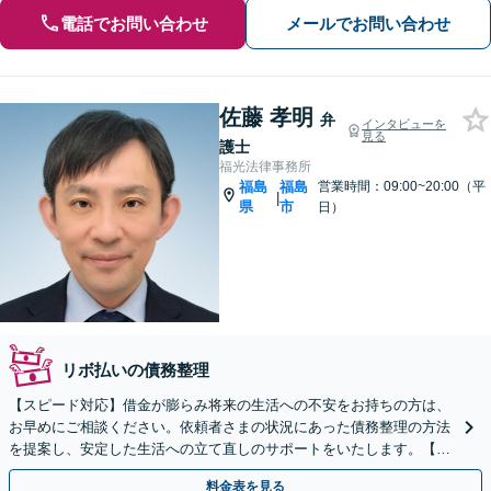
電話でお問い合わせ
メールでお問い合わせ
佐藤 孝明
弁
インタビューを
見る
護士
福光法律事務所
福島
福島
営業時間：09:00~20:00（平
|
県
市
日）
リボ払いの債務整理
【スピード対応】借金が膨らみ将来の生活への不安をお持ちの方は、
お早めにご相談ください。依頼者さまの状況にあった債務整理の方法
を提案し、安定した生活への立て直しのサポートをいたします。【初
回相談無料】【LINE可】
料金表を見る