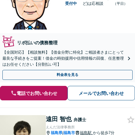
受付中
ど)は応相談
（平日）
リボ払いの債務整理
【全国対応】【相談無料】【借金分野に特化】ご相談者さまにとって
最良な手続きをご提案！借金の時効援用や信用情報の回復、任意整理
はお任せください【分割払い可】
料金表を見る
電話でお問い合わせ
メールでお問い合わせ
遠田 智也
弁護士
えんだ法律事務所
福島県
福島市
福島駅
から徒歩7分
|