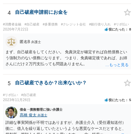
4
自己破産申請前にお金を
#消費者金融
#自己破産
#多重債務
#クレジット会社
#銀行借り入れ
#リボ払い
2026年7月22日
役にたった
8
匿名B
弁護士
まず、自己破産をしてください。 免責決定が確定すれば自然債務とい
う強制力のない債務になります。 つまり、免責確定後であれば、お姉
さんにだけ２万円支払っても問題ありません。
5
自己破産できるか？出来ないか？
#リボ払い
#自己破産
2023年11月26日
役にたった
5
借金・債務整理に強い弁護士
髙橋 俊太
弁護士
詳細な事実関係が不明ではありますが、弁護士介入（受任通知送付）
後に、借入を繰り返していたというような悪質なケースだとすると、