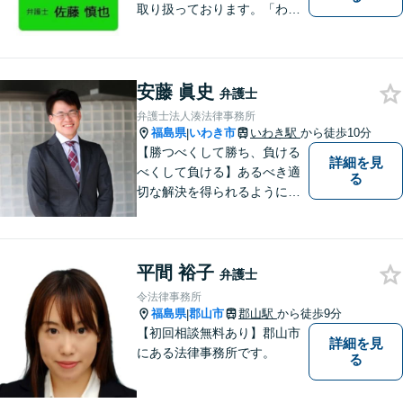
取り扱っております。「わか
りやすい説明」と「親しみや
すい対応」をモットーに、依
頼者様の問題を解決してまい
ります。【無料駐車場あり】
安藤 眞史
弁護士
弁護士法人湊法律事務所
福島県
いわき市
いわき駅
から徒歩10分
|
【勝つべくして勝ち、負ける
詳細を見
べくして負ける】あるべき適
る
切な解決を得られるように全
力を尽くします。そして、負
けではなく勝ちに繋げるよう
に、事前に予防策を検討致し
平間 裕子
ます。
弁護士
令法律事務所
福島県
郡山市
郡山駅
から徒歩9分
|
【初回相談無料あり】郡山市
詳細を見
にある法律事務所です。
る