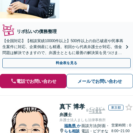
リボ払いの債務整理
【全国対応】【相談実績10000件以上】500件以上の自己破産や民事再
生案件に対応、企業倒産にも精通。初回から代表弁護士が対応。借金
問題は解決できますので、弁護士とともに最善の解決策を見つけまし
ょう【初回相談無料】【法テラス利用可】
料金表を見る
電話でお問い合わせ
メールでお問い合わせ
真下 博孝
東京都
インタビュ
ーを見る
弁護士
弁護士法人ましも法律事務所
営業時間：0
福島県
か
面談方法(対面・
らも相談
電話・ビデオな
8:00~21:00