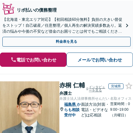
リボ払いの債務整理
【北海道・東北エリア対応】【初回相談60分無料】負担の大きい督促
をストップ！自己破産／任意整理／個人再生の解決実績多数あり。返
済の悩みや今後の不安など借金のお困りごとは何でもご相談くださ
い。依頼者さまにとって最善の解決をご提案【土曜も営業】
料金表を見る
電話でお問い合わせ
メールでお問い合わせ
赤桐 仁輔
宮城県
インタビュ
ーを見る
弁護士
弁護士法人法律事務所せんだい 名取オフィス
営業時間：0
福島県
か
面談方法(対面・
らも相談
電話・ビデオな
9:00~19:00
受付中
ど)は応相談
（月曜日）