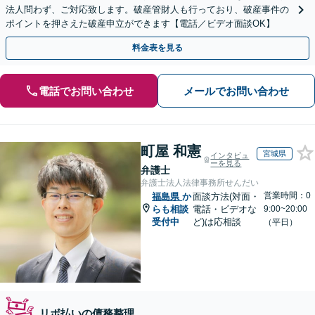
法人問わず、ご対応致します。破産管財人も行っており、破産事件の
ポイントを押さえた破産申立ができます【電話／ビデオ面談OK】
料金表を見る
電話でお問い合わせ
メールでお問い合わせ
町屋 和憲
宮城県
インタビュ
ーを見る
弁護士
弁護士法人法律事務所せんだい
営業時間：0
福島県
か
面談方法(対面・
らも相談
電話・ビデオな
9:00~20:00
受付中
ど)は応相談
（平日）
リボ払いの債務整理