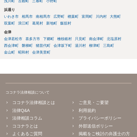
浅川町
古殿町
三春町
小野町
浜通り
いわき市
相馬市
南相馬市
広野町
楢葉町
富岡町
川内村
大熊町
双葉町
浪江町
葛尾村
新地町
飯舘村
会津
会津若松市
喜多方市
下郷町
檜枝岐村
只見町
南会津町
北塩原村
西会津町
磐梯町
猪苗代町
会津坂下町
湯川村
柳津町
三島町
金山町
昭和村
会津美里町
ココナラ法律相談について
ココナラ法律相談とは
ご意見・ご要望
法律Q&A
利用規約
法律相談コラム
プライバシーポリシー
ココナラとは
外部送信ポリシー
よくあるご質問
掲載をご検討の弁護士の方