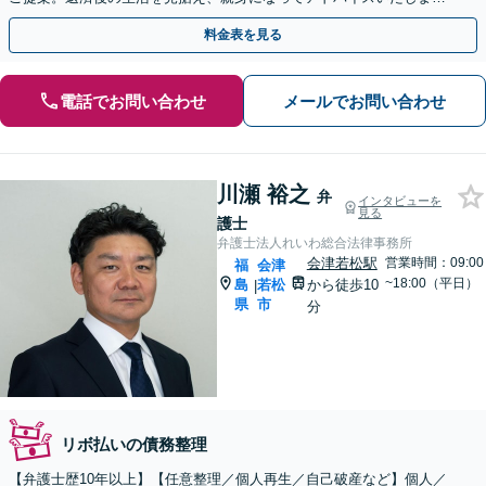
す。【分割払い可能】【法テラス利用可能】
料金表を見る
電話でお問い合わせ
メールでお問い合わせ
川瀬 裕之
弁
インタビューを
見る
護士
弁護士法人れいわ総合法律事務所
会津若松駅
営業時間：09:00
福
会津
~18:00（平日）
島
若松
から徒歩10
|
県
市
分
リボ払いの債務整理
【弁護士歴10年以上】【任意整理／個人再生／自己破産など】個人／