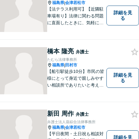
お気軽にご連絡ください。
福島県
会津若松市
|
【法テラス利用可】【近隣駐
詳細を見
車場有り】法律に関わる問題
る
に直面したときに、気軽に相
談ができるようリラックスし
た環境づくりに努めてまいり
ます。日々の生活の中で気に
なるようなことがありました
橋本 隆亮
弁護士
ら、お気軽にご相談くださ
たむら法律事務所
い。
福島県
田村市
|
【船引駅徒歩10分】市民の皆
詳細を見
様にとって身近で親しみやす
る
い相談所でありたいと考えて
います。個人・法人のお客様
を問わず、お一人で悩まず
に、まずはお気軽にご相談く
ださい。 https://tamura-law.bi
新田 周作
弁護士
z/ （公式ホームページ）
弁護士法人葵綜合法律事務所
福島県
会津若松市
|
【平日夜間・土日祝も相談対
詳細を見