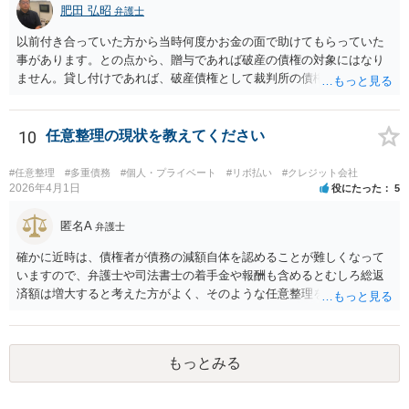
肥田 弘昭
弁護士
以前付き合っていた方から当時何度かお金の面で助けてもらっていた
事があります。との点から、贈与であれば破産の債権の対象にはなり
ません。貸し付けであれば、破産債権として裁判所の債権者一覧表に
あげる必要がある。10年前であれば、2回目と言っても認められるかと
思います。生活保護を受給後法テラスを利用する流れになるかと思い
ます。ご参考にしてください。
10
任意整理の現状を教えてください
#任意整理
#多重債務
#個人・プライベート
#リボ払い
#クレジット会社
2026年4月1日
役にたった
5
匿名A
弁護士
確かに近時は、債権者が債務の減額自体を認めることが難しくなって
いますので、弁護士や司法書士の着手金や報酬も含めるとむしろ総返
済額は増大すると考えた方がよく、そのような任意整理をしてかえっ
て月々の支払いがしんどくなり、最終的に自己破産になる例が増えて
います。 特に「オーバーローンでない不動産」や「売ると高く売却さ
れる自動車」、「２０万円を超える保険解約返戻金がある保険」など
もっとみる
の資産がなければ、個人再生か自己破産を検討する方が良いと思われ
ます。 このような資産があってもなくても、ココナラで最寄りの債務
整理を取り扱う弁護士に具体的に提示して弁護士に相談すべき事案だ