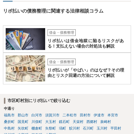
と思われます。
リボ払いの債務整理に関連する法律相談コラム
借金・債務整理
リボ払いは借金地獄に陥るリスクがあ
る！支払えない場合の対処法も解説
借金・債務整理
リボ払いが「やばい」のはなぜ？その理
由とリスク回避の方法について解説
市区町村別にリボ払いで絞り込む
中通り
福島市
郡山市
白河市
須賀川市
二本松市
田村市
伊達市
本宮市
桑折町
国見町
川俣町
大玉村
鏡石町
天栄村
西郷村
泉崎村
中島村
矢吹町
棚倉町
矢祭町
塙町
鮫川村
石川町
玉川村
平田村