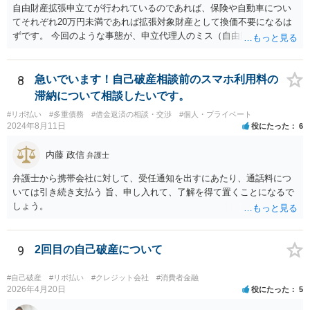
自由財産拡張申立てが行われているのであれば、保険や自動車につい
てそれぞれ20万円未満であれば拡張対象財産として換価不要になるは
ずです。 今回のような事態が、申立代理人のミス（自由財産拡張申立
をしていない）なのか、あるいは管財人の無能（自由財産拡張制度の
知識がない）なのか、お書きの事情からはわかりませんので、依頼し
た弁護士を交えて裁判所の意見も聞いて対応した方がよいと思いま
8
急いでいます！自己破産相談前のスマホ利用料の
す。
滞納について相談したいです。
#リボ払い
#多重債務
#借金返済の相談・交渉
#個人・プライベート
2024年8月11日
役にたった
6
内藤 政信
弁護士
弁護士から携帯会社に対して、受任通知を出すにあたり、通話料につ
いては引き続き支払う 旨、申し入れて、了解を得て置くことになるで
しょう。
9
2回目の自己破産について
#自己破産
#リボ払い
#クレジット会社
#消費者金融
2026年4月20日
役にたった
5