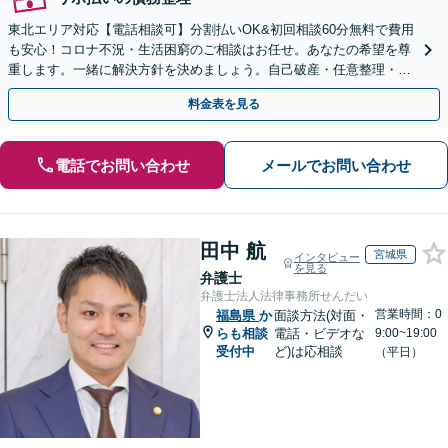
東北エリア対応【電話相談可】分割払いOK&初回相談60分無料で費用
も安心！コロナ不況・生活困窮のご相談はお任せ。あなたの希望を尊
重します。一緒に解決方針を決めましょう。自己破産・任意整理・個
人再生・時効の援用など実績多数【完全個室】
料金表を見る
電話でお問い合わせ
メールでお問い合わせ
田中 航
宮城県
インタビュー
を見る
弁護士
弁護士法人法律事務所せんだい
営業時間：0
福島県
か
面談方法(対面・
らも相談
電話・ビデオな
9:00~19:00
受付中
ど)は応相談
（平日）