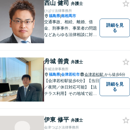
西山 健司
弁護士
ひばり法律事務所
福島県
南相馬市
|
交通事故、相続、離婚、借
詳細を見
金、刑事事件、事業者の問題
る
などあらゆる法律相談に対応
します。 法の専門知識を活か
し、あなたの権利を最大限に
守ることが第一です。 お困り
ごとがありましたら、まずは
舟城 善貴
弁護士
ご相談ください。
舟城法律事務所
福島県
会津若松市
会津若松駅
から徒歩6分
|
【会津若松駅徒歩6分】【当日
詳細を見
／夜間／休日対応可能】【法
る
テラス利用】その地域で起こ
るトラブルに対応する弁護士
として邁進中。「地元に貢献
したい」という気持ちが私の
伊東 修平
原動力です。トラブルがより
弁護士
複雑化してしまう前に、ぜひ
会津つばさ法律事務所