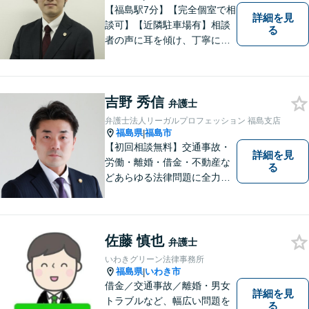
【福島駅7分】【完全個室で相
詳細を見
談可】【近隣駐車場有】相談
る
者の声に耳を傾け、丁寧にわ
かりやすい説明を心がけてお
ります。 相談後やトラブルが
解決した際、「相談してよか
吉野 秀信
った」と思っていただけるよ
弁護士
うに全力を尽くしていきま
弁護士法人リーガルプロフェッション 福島支店
す。
福島県
福島市
|
【初回相談無料】交通事故・
詳細を見
労働・離婚・借金・不動産な
る
どあらゆる法律問題に全力を
尽くします。ご相談者様に寄
り添い、最善の解決策へと導
くことを最も重視ししていま
す。お困りの方はまずはご相
佐藤 慎也
弁護士
談ください。
いわきグリーン法律事務所
福島県
いわき市
|
借金／交通事故／離婚・男女
詳細を見
トラブルなど、幅広い問題を
る