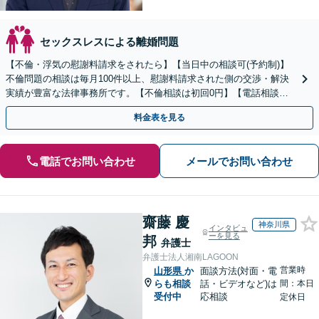
セックスレスによる離婚問題
【不倫・浮気の慰謝料請求をされたら】【当日中の相談可(予約制)】
不倫問題の相談は毎月100件以上、慰謝料請求された側の交渉・解決
実績が豊富な法律事務所です。【不倫相談は初回0円】【電話相談で
ご契約まで対応可/来所不要】
料金表を見る
電話でお問い合わせ
メールでお問い合わせ
齋藤 慶
神奈川県
インタビュ
ーを見る
邦
弁護士
弁護士法人湘南LAGOON
営業時
山形県
か
面談方法(対面・電
らも相談
話・ビデオなど)は
間：本日
受付中
応相談
定休日