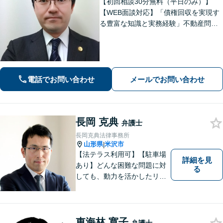
【初回相談30分無料（平日のみ）】
【WEB面談対応】「債権回収を実現す
る豊富な知識と実務経験」不動産問
題：賃貸借契約書の作成から入居者と
のトラブル対応まで、オーナーさまの
立場に立った解決をご提案します。
【休日・夜間相談可】
電話でお問い合わせ
メールでお問い合わせ
長岡 克典
弁護士
長岡克典法律事務所
山形県
米沢市
|
【法テラス利用可】【駐車場
詳細を見
あり】どんな困難な問題に対
る
しても、動力を活かしたリー
ガルサービスをご提供させて
いただきます。ご依頼いただ
いた案件は1日でも早く解決す
るよう努力することで早期解
東海林 寛子