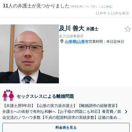
11
人の弁護士が見つかりました
(検索結果について詳しくは
こちら
)
11件中 1-11件を表示
及川 善大
弁護士
及川法律事務所
山形県
山形市
営業時間：本日定休日
|
セックスレスによる離婚問題
【弁護士歴9年目】【山形の実力派弁護士】【離婚調停の経験豊富】
弁護士への依頼で有利な和解へ【お子様の問題にも対応】養育費／面
会交流のノウハウ多数【不貞の慰謝料請求の実績多数】証拠の集め方
をアドバイス！性別・年代問わず早い段階でご相談ください
料金表を見る