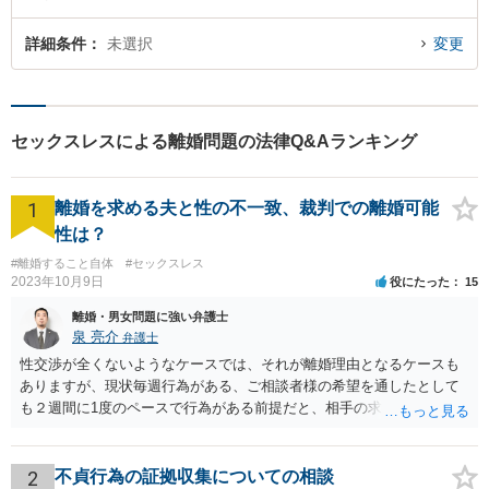
詳細条件
未選択
変更
セックスレスによる離婚問題の法律Q&Aランキング
1
離婚を求める夫と性の不一致、裁判での離婚可能
性は？
#離婚すること自体
#セックスレス
2023年10月9日
役にたった
15
離婚・男女問題に強い弁護士
泉 亮介
弁護士
性交渉が全くないようなケースでは、それが離婚理由となるケースも
ありますが、現状毎週行為がある、ご相談者様の希望を通したとして
も２週間に1度のペースで行為がある前提だと、相手の求めている離婚
はあくまで生活の不一致を理由とする離婚となる可能性が高く認めら
れないでしょう。 また、離婚した場合に、相手が今まで通りに生活を
するのであれば大きな違いはありませんが、そうでなくなった場合に
2
不貞行為の証拠収集についての相談