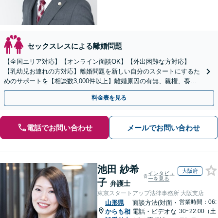
セックスレスによる離婚問題
【全国エリア対応】【オンライン面談OK】【外出困難な方対応】
【乳幼児お連れの方対応】離婚問題を新しい自分のスタートにするた
めのサポートを【相談数3,000件以上】離婚原因の有無、親権、養育
費、財産分与、慰謝料請求【夜間・休日相談可】
料金表を見る
電話でお問い合わせ
メールでお問い合わせ
池田 紗希
大阪府
インタビュ
ーを見る
子
弁護士
東京スタートアップ法律事務所 大阪支店
営業時間：06:
山形県
面談方法(対面・
からも相
電話・ビデオな
30~22:00（土