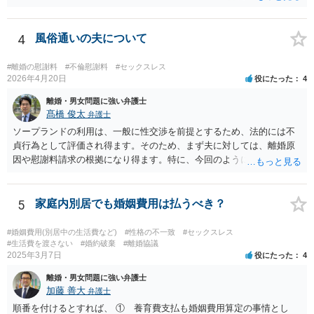
痛を与えること」を内容として含むものです。もっとも、世の中で生
活している以上は、「精神的・身体的苦痛を与え」られることは不可
避的に生じますから、違法と評価されるためには、社会通念（常識）
4
風俗通いの夫について
を逸脱した態様・方法で精神的・身体的苦痛を与えられたといえるこ
とが必要です。 常識を逸脱したと言えるかどうかについては、必要性
#離婚の慰謝料
#不倫慰謝料
#セックスレス
や相当性という基準を使って判断をするとわかりやすいと思います。
2026年4月20日
役にたった
4
夫婦間において今、問題が生じているということを親族には話してお
離婚・男女問題に強い弁護士
く必要はあると思われますし、常識的に見ても、また、それが親族内
髙橋 俊太
弁護士
にとどまる話であれば、著しく不相当なこととも言えません。ですか
ソープランドの利用は、一般に性交渉を前提とするため、法的には不
ら、上記のことが社会通念を逸脱した態様・方法であるとは言えない
貞行為として評価され得ます。そのため、まず夫に対しては、離婚原
のではないかと思います。少なくとも、違法と評価されるハラスメン
因や慰謝料請求の根拠になり得ます。特に、今回のように長期間の継
トとは言えないでしょう。
続、同じ女性の反復指名、過去に発覚して「もう行かない」と約束し
た後も続いている事情は、婚姻関係への打撃や悪質性を基礎づける事
情として主張しやすいです。一方で、ソープランドで働く女性に対す
5
家庭内別居でも婚姻費用は払うべき？
る請求は、夫に対する請求より難しい可能性があります。店舗での接
客としての関係にとどまる場合、相手女性が夫を特別な交際相手とし
#婚姻費用(別居中の生活費など)
#性格の不一致
#セックスレス
て扱っていたのか、婚姻関係を侵害するとの認識のもとで個人的関係
#生活費を渡さない
#婚約破棄
#離婚協議
2025年3月7日
役にたった
4
を持っていたのか、などが問題になります。SNSで「大好き」と送っ
ているという点は貴方としては不快にお感じだと思われますが、それ
離婚・男女問題に強い弁護士
だけで直ちに法的責任が認められるとは限りません。 現実的には、ま
加藤 善大
弁護士
ずは夫に対する対応を中心に考えるのが一般的です。離婚を求めるの
順番を付けるとすれば、 ① 養育費支払も婚姻費用算定の事情とし
か、離婚せずに慰謝料や再発防止の誓約書を求めるのかで進め方が変