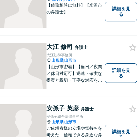
【債務相談は無料】【米沢市
詳細を見
の弁護士】
る
大江 修司
弁護士
大江法律事務所
山形県
山形市
|
【山形市密着】【当日／夜間
詳細を見
／休日対応可】迅速・確実な
る
提案と親切・丁寧な対応をい
たします。必ず皆様のお力に
なりますので、お気軽にご相
談下さい。【法テラス利用
可】不安や問題について法的
安孫子 英彦
弁護士
リスクを説明し、見通しを立
安孫子総合法律事務所
て、より良い解決に導くお手
山形県
山形市
|
伝いをいたします。
ご依頼者様の立場や気持ちを
詳細を見
考えた「信頼できる身近な弁