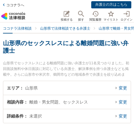
弁護士の方はこちら
ココナラへ
投稿する
探す
閲覧履歴
マイリスト
ログイン
ココナラ法律相談
山形県で法律相談できる弁護士
山形県で離婚・男女
山形県のセックスレスによる離婚問題に強い弁
護士
山形県でセックスレスによる離婚問題に強い弁護士が11名見つかりました。初
回面談無料や休日面談に対応している弁護士、解決事例を持つ弁護士なども掲
載中。さらに山形市や米沢市、鶴岡市などの地域条件で弁護士を絞り込めま
す。離婚・男女問題に関係する財産分与や養育費、親権等の細かな分野での絞
り込み検索もでき便利です。特に及川法律事務所の及川 善大弁護士や樹氷の森
エリア
山形県
変更
法律事務所の細江 大樹弁護士、ベリーベスト法律事務所 山形オフィスの工藤
一輝弁護士のプロフィール情報や弁護士費用、強みなどが注目されています。
相談内容
離婚・男女問題、セックスレス
変更
『山形県で土日や夜間に発生したセックスレスによる離婚問題のトラブルを今
すぐに弁護士に相談したい』『セックスレスによる離婚問題のトラブル解決の
実績豊富な近くの弁護士を検索したい』『初回相談無料でセックスレスによる
詳細条件
未選択
変更
離婚問題を法律相談できる山形県内の弁護士に相談予約したい』などでお困り
の相談者さんにおすすめです。