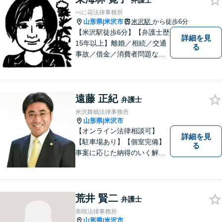
弁護士
決を目指します。 お気軽にご
べに花法律事務所
相談ください。
山形県
米沢市
米沢駅
から徒歩6分
|
【米沢駅徒歩6分】【弁護士歴
詳細を見
15年以上】離婚／相続／交通
る
事故／借金／消費者問題な
ど、さまざまな問題に対応可
能です！まずはお気軽にご相
談ください。
遠藤 正紀
弁護士
米沢舞鶴法律事務所
山形県
米沢市
|
【オンライン法律相談可】
詳細を見
【駐車場あり】【個室完備】
る
事案に応じた納得のいく解決
をサポートします！
荒井 賢二
弁護士
美咲法律事務所
山形県
米沢市
|