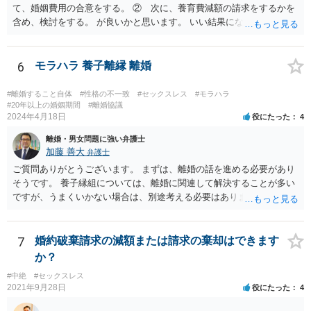
て、婚姻費用の合意をする。 ② 次に、養育費減額の請求をするかを
わります。証拠としては、SNS投稿、口コミ、指名履歴、プレゼント
含め、検討をする。 が良いかと思います。 いい結果になるといいです
のやり取り、県をまたいで通っていた記録などは保存しておくとよい
ね。
でしょう。
6
モラハラ 養子離縁 離婚
#離婚すること自体
#性格の不一致
#セックスレス
#モラハラ
#20年以上の婚姻期間
#離婚協議
2024年4月18日
役にたった
4
離婚・男女問題に強い弁護士
加藤 善大
弁護士
ご質問ありがとうございます。 まずは、離婚の話を進める必要があり
そうです。 養子縁組については、離婚に関連して解決することが多い
ですが、うまくいかない場合は、別途考える必要はあります。 離婚の
種類は、大きく分けると、協議離婚（話し合い）、調停離婚（裁判所
での話し合い）、裁判離婚（裁判官が離婚を認めるもの）の３種類が
あります。 離婚を希望する場合は、通常は、協議離婚を目指して当人
7
婚約破棄請求の減額または請求の棄却はできます
同士で話し合いをすることから始めますので、話し合いの準備を整え
か？
ることから始めてください。 場合によっては、話し合いの前に別居す
#中絶
#セックスレス
ることも考えられます。 話し合いの準備としては、一般論として、ど
2021年9月28日
役にたった
4
のような条件で離婚するかについて、ご質問者様の希望をまとめた
り、 財産分与等のために必要になる資料を集めたりします。 可能であ