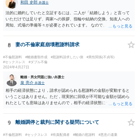
和田 史郎
弁護士
れば、ご依頼になるかは別にして、お近くの弁護士に直接相談して、
話を聞いたうえで進めるといいですよ。 ご参考にしていただければ幸
法的に婚約していたと立証するには、二人が「結婚しよう」と言って
いです。
いただけでは足りず、両家への挨拶、指輪や結納の交換、知友人への
周知、式場の準備等々が必要とされています。 なので、ご記載の内容
からは、これには当たらないとの主張もあり得るかと思います。 弁護
士に依頼して、相手の請求を拒否する旨の回答をするのが良いかと思
います。
8
妻の不倫家庭崩壊慰謝料請求
#不倫慰謝料
#離婚書類作成
#慰謝料請求したい側
#異性関係(不貞等)
#セックスレス
#ダブル不倫
2024年4月27日
離婚・男女問題に強い弁護士
泉 亮介
弁護士
相手の経済状態により，請求が認められる慰謝料の金額が変動すると
いうことはありません。ただ，現実的に回収が不可能な金額が認めら
れたとしても意味はありませんので，相手の経済状態については考慮
したうえで金額や支払方法を考える必要は出てきます。 また，不貞慰
謝料と離婚慰謝料については，不貞慰謝料の中で離婚をすることとな
った点についても含めて金額を算定するケースが多いかと思われま
9
離婚調停と裁判に関する疑問について
す。実質的に同じ事情をベースに算定されていることが多いかと思わ
れますので，不貞慰謝料として離婚に至った点についても含めた慰謝
#不倫慰謝料
#セックスレス
#有責配偶者
#離婚の慰謝料
#悪意の遺棄