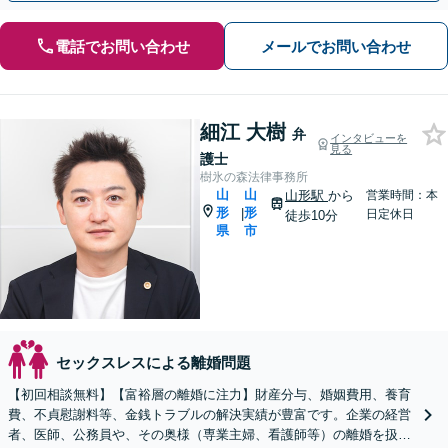
電話でお問い合わせ
メールでお問い合わせ
細江 大樹
弁
インタビューを
見る
護士
樹氷の森法律事務所
山
山
山形駅
から
営業時間：本
形
形
|
日定休日
徒歩10分
県
市
セックスレスによる離婚問題
【初回相談無料】【富裕層の離婚に注力】財産分与、婚姻費用、養育
費、不貞慰謝料等、金銭トラブルの解決実績が豊富です。企業の経営
者、医師、公務員や、その奥様（専業主婦、看護師等）の離婚を扱い