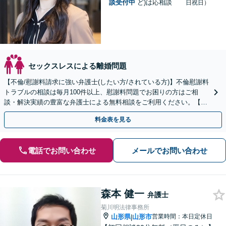
談受付中
ど)は応相談
日祝日）
セックスレスによる離婚問題
【不倫/慰謝料請求に強い弁護士(したい方/されている方)】不倫慰謝料
トラブルの相談は毎月100件以上、慰謝料問題でお困りの方はご相
談・解決実績の豊富な弁護士による無料相談をご利用ください。【不
倫相談は初回0円】【全国対応】
料金表を見る
電話でお問い合わせ
メールでお問い合わせ
森本 健一
弁護士
菊川明法律事務所
山形県
山形市
営業時間：本日定休日
|