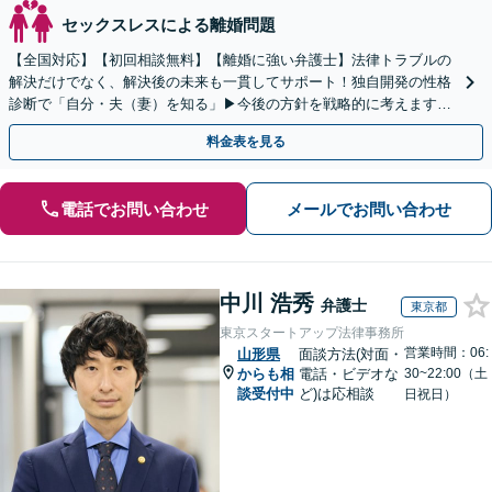
セックスレスによる離婚問題
【全国対応】【初回相談無料】【離婚に強い弁護士】法律トラブルの
解決だけでなく、解決後の未来も一貫してサポート！独自開発の性格
診断で「自分・夫（妻）を知る」▶︎今後の方針を戦略的に考えます！
【休日夜間／オンライン相談OK】
料金表を見る
電話でお問い合わせ
メールでお問い合わせ
中川 浩秀
弁護士
東京都
東京スタートアップ法律事務所
営業時間：06:
山形県
面談方法(対面・
からも相
電話・ビデオな
30~22:00（土
談受付中
ど)は応相談
日祝日）