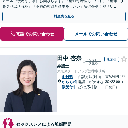
メールで状況を丁寧にお聞きします。「離婚を希望している」「離婚
を切り出された」「不貞の慰謝料請求をしたい」等お任せください。
【リーズナブルな料金設定】
料金表を見る
電話でお問い合わせ
メールでお問い合わせ
田中 杏奈
東京都
インタビュ
ーを見る
弁護士
東京スタートアップ法律事務所
営業時間：06:
山形県
面談方法(対面・
からも相
電話・ビデオな
30~22:00（土
談受付中
ど)は応相談
日祝日）
セックスレスによる離婚問題