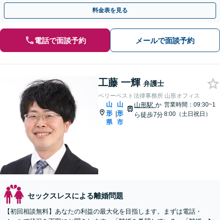
ます。【オンライン面談可】【無料駐車場あり】
料金表を見る
電話で面談予約
メールで面談予約
工藤 一輝
弁護士
ベリーベスト法律事務所 山形オフィス
山
山
山形駅
か
営業時間：09:30~1
形
形
|
8:00（土日祝日）
ら徒歩7分
県
市
セックスレスによる離婚問題
【初回相談無料】あなたの利益の最大化を目指します。まずは電話・