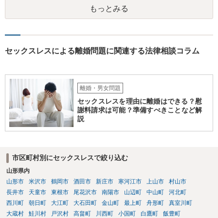
す。 ・不倫女に内容証明で慰謝料請求する ・婚姻費用を申立て（自分
されることをお勧めします。
もっとみる
でできるのか？） →離婚や不貞関係を扱っている弁護士であれば通常
対応しています。 なお、婚姻費用の申立てについてご自身で対応され
る方もいますが、主張すべきことや見通しがわからずに損されること
がありますので、弁護士に依頼した方がベターだとは思います。 ・離
婚調停となった場合の継続的なサポート →離婚事件を扱っている弁護
セックスレスによる離婚問題に関連する法律相談コラム
士であれば調停に同席や提出書面の作成整理のサービスは通常業務と
して対応しています。 継続的なアドバイスだけのサポート業務に対応
している弁護士もいますが、そのようなサポート業務のみ対応してい
るかは各弁護士次第によります。
離婚・男女問題
セックスレスを理由に離婚はできる？慰
謝料請求は可能？準備すべきことなど解
説
市区町村別にセックスレスで絞り込む
山形県内
山形市
米沢市
鶴岡市
酒田市
新庄市
寒河江市
上山市
村山市
長井市
天童市
東根市
尾花沢市
南陽市
山辺町
中山町
河北町
西川町
朝日町
大江町
大石田町
金山町
最上町
舟形町
真室川町
大蔵村
鮭川村
戸沢村
高畠町
川西町
小国町
白鷹町
飯豊町