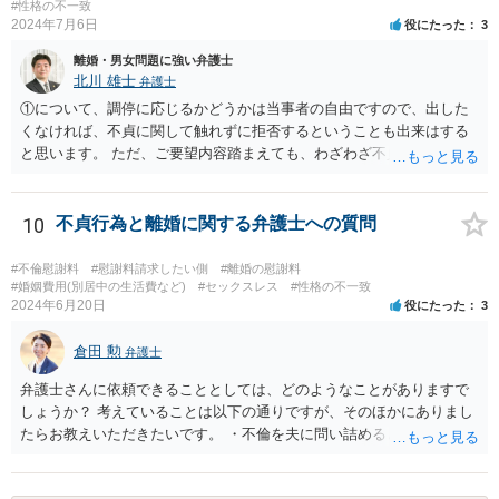
料の支払いを受けた上で，不貞により離婚となったことの慰謝料を配
#性格の不一致
2024年7月6日
役にたった
3
偶者に別途請求することとなると事実上二重取りと評価される可能性
があるかと思われます。
離婚・男女問題に強い弁護士
北川 雄士
弁護士
①について、調停に応じるかどうかは当事者の自由ですので、出した
くなければ、不貞に関して触れずに拒否するということも出来はする
と思います。 ただ、ご要望内容踏まえても、わざわざ不貞に触れない
ことについて、少なくとも法的に意味があるかは疑問ですが。 損害賠
償のこともあるので、不貞についてしっかりと主張する方針で進めて
も良いように思われます。 ②セックスレスと不貞と言っても、事案に
10
不貞行為と離婚に関する弁護士への質問
よって程度・経緯等様々ですので、一概にどのように判断されるとは
断言できません。 当該事案で、結局夫婦関係を破綻させた原因が何だ
#不倫慰謝料
#慰謝料請求したい側
#離婚の慰謝料
ったと判断されるか次第です。 ただ、不貞があって出て行ったと認定
#婚姻費用(別居中の生活費など)
#セックスレス
#性格の不一致
2024年6月20日
役にたった
3
された場合、それまで夫婦として一応生活をしてきていたとなると、
不貞以前に夫婦関係が破綻していたと立証するのは一般に難しいよう
倉田 勲
にも思われます。 また、有責配偶者となると、有責配偶者側からの離
弁護士
婚請求は一般に困難となります。 ただ、法律等で何年と具体的に決ま
弁護士さんに依頼できることとしては、どのようなことがありますで
っている訳ではないので、お子様の状況を含めた経緯等含めて、裁判
しょうか？ 考えていることは以下の通りですが、そのほかにありまし
所が有責配偶者からの請求であっても離婚を認めるべきであるかを判
たらお教えいただきたいです。 ・不倫を夫に問い詰めるときに弁護士
断することになります。 いずれにせよ、実際に不貞があったことを示
さんに同席してもらえるか？ →この依頼を受けるかは依頼する弁護士
す証拠の内容やこれまでの詳細な経緯等確認した上でないと、具体的
次第になりますが、この依頼を受ける弁護士は少ない印象はありま
な方針等のご案内は困難です。 一度、お近くの弁護士事務所にご相談