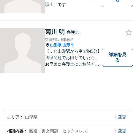
る
護士」です
菊川 明
弁護士
菊川明法律事務所
山形県
山形市
|
【ＪＲ山形駅から車で約5分】
詳細を見
法律問題でお困りでしたら、
る
お早めに弁護士にご相談くだ
さい。 依頼者様の抱えていら
っしゃる不安や、ご希望を丁
寧にお伺いいたします。
エリア
山形県
変更
相談内容
離婚・男女問題、セックスレス
変更