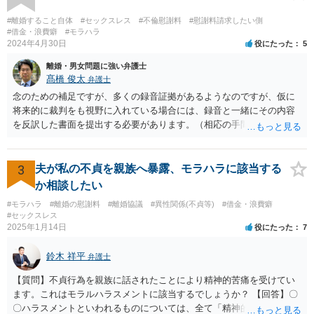
夫婦であれば法的に請求できたものができなくなるというデメリット
があるため、今までと何も変わらないということはないです。
#離婚すること自体
#セックスレス
#不倫慰謝料
#慰謝料請求したい側
#借金・浪費癖
#モラハラ
2024年4月30日
役にたった
5
離婚・男女問題に強い弁護士
髙橋 俊太
弁護士
念のための補足ですが、多くの録音証拠があるようなのですが、仮に
将来的に裁判をも視野に入れている場合には、録音と一緒にその内容
を反訳した書面を提出する必要があります。（相応の手間と費用がか
かり得るところです。） 画像関係についても、点と点を線で結びつけ
るような合理的説明が必要とはなりますので、そのようなことが十分
に可能かどうかについて、一度は弁護士に直接相談なさった方がよい
3
夫が私の不貞を親族へ暴露、モラハラに該当する
と思います。 なお、夫や不倫相手自身が不倫の事実について（期間や
か相談したい
回数なども含め）認めて自白するような場合には、貴方において立証
#モラハラ
#離婚の慰謝料
#離婚協議
#異性関係(不貞等)
#借金・浪費癖
する必要はなくなります。
#セックスレス
2025年1月14日
役にたった
7
鈴木 祥平
弁護士
【質問】不貞行為を親族に話されたことにより精神的苦痛を受けてい
ます。これはモラルハラスメントに該当するでしょうか？ 【回答】〇
〇ハラスメントといわれるものについては、全て「精神的・身体的苦