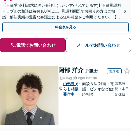
【不倫/慰謝料請求に強い弁護士(したい方/されている方)】不倫慰謝料
トラブルの相談は毎月100件以上、慰謝料問題でお困りの方はご相
談・解決実績の豊富な弁護士による無料相談をご利用ください。【不
倫相談は初回0円】【全国対応】
料金表を見る
電話でお問い合わせ
メールでお問い合わせ
阿部 洋介
弁護士
北海道
法律事務所Legal Barista
営業時
山形県
か
面談方法(対面・電
らも相談
話・ビデオなど)は
間：本日
受付中
応相談
定休日