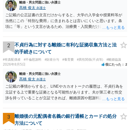
離婚・男女問題に強い弁護士
髙橋 俊太
弁護士
ご記載の公正証書の文言だけからすると、大学の入学金や授業料等が
当然にこの「特別な費用」に含まれるとは言いにくいと思います。条
項に「等」という文言があるため、治療費・入院費だけに限定される
わけではありませんが、その前に「病気・事故に伴う費用」と明記さ
れていますので、通常は、病気や事故によって臨時に必要となった医
療費その他これに類する特別支出を念頭に置いた条項と読むのが自然
2
不貞行為に対する離婚に有利な証拠収集方法と法
です。したがって、大学の入学金、授業料、受験費用などの教育費に
的手続きについて
ついてまで、「この条項があるから当然に半額を請求できる」とまで
#有責配偶者
#不倫慰謝料
#財産分与
#養育費
#異性関係(不貞等)
#離婚協議
は言いにくいと思われます。なお、通常、大学進学費用をどこまで負
2026年8月5日
役にたった
2
担すべきかについては、離婚時の合意内容のほか、子どもの年齢、大
学進学についての父母の認識、父母の学歴・収入・資産状況、進学先
離婚・男女問題に強い弁護士
や費用などを踏まえて個別に検討することになります。公正証書の他
髙橋 俊太
弁護士
の条項において、養育費の終期についてどのように定められている
ご記載の事情からすると、LINEやカカオトークの履歴は、不貞行為を
か、大学進学に関する定めの有無、「教育費」「進学費用」に関する
立証する上で重要な証拠となる可能性があります。夫が第三者と性交
定めの有無等について確認する必要があると考えられます。
渉を持っていることが立証できれば、離婚原因や慰謝料請求を検討す
る上で重要な事情となります。特に、数年間にわたって特定の相手と
性的関係を継続しているのであれば、その期間や回数が分かる資料は
できるだけ保存しておくことをお勧めいたします。 他方、「夫に不貞
3
離婚後の元配偶者名義の銀行通帳とカードの処分
がある＝財産分与でも多くもらえる」「当然に親権を取得できる」と
方法について
いう関係にはありません。まず、財産分与は、基本的には夫婦が婚姻