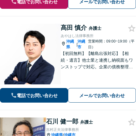
電話でお問い合わせ
メールでお問い合わせ
髙田 慎介
弁護士
あやはし法律事務所
沖縄
沖縄
営業時間：09:00~19:00（平
|
県
市
日）
【初回無料】【離島出張対応】【相
続・遺言】他士業と連携し納税面もワ
ンストップで対応。企業の債務整理も
お任せください【刑事事件】迅速対応
で無罪獲得や勾留請求却下の実績多数
【借金・債務整理】10年以上の経験あ
り。家族にバレない整理を実現
電話でお問い合わせ
メールでお問い合わせ
石川 健一郎
弁護士
吉村正夫法律事務所
沖縄県
沖縄市
|