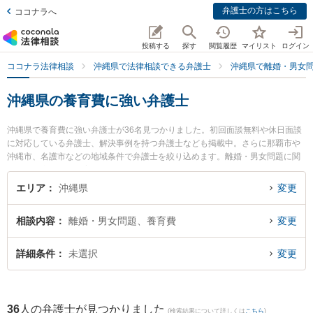
弁護士の方はこちら
ココナラへ
投稿する
探す
閲覧履歴
マイリスト
ログイン
ココナラ法律相談
沖縄県で法律相談できる弁護士
沖縄県で離婚・男女
沖縄県の養育費に強い弁護士
沖縄県で養育費に強い弁護士が36名見つかりました。初回面談無料や休日面談
に対応している弁護士、解決事例を持つ弁護士なども掲載中。さらに那覇市や
沖縄市、名護市などの地域条件で弁護士を絞り込めます。離婚・男女問題に関
係する財産分与や養育費、親権等の細かな分野での絞り込み検索もでき便利で
す。特にベリーベスト法律事務所 那覇オフィスの島田 雅也弁護士や弁護士法人
エリア
沖縄県
変更
ACLOGOSの桜井 愛弁護士、弁護士法人ACLOGOSの伊集 朝也弁護士のプロフ
ィール情報や弁護士費用、強みなどが注目されています。『沖縄県で土日や夜
相談内容
離婚・男女問題、養育費
変更
間に発生した養育費のトラブルを今すぐに弁護士に相談したい』『養育費のト
ラブル解決の実績豊富な近くの弁護士を検索したい』『初回相談無料で養育費
を法律相談できる沖縄県内の弁護士に相談予約したい』などでお困りの相談者
詳細条件
未選択
変更
さんにおすすめです。
36
人の弁護士が見つかりました
(検索結果について詳しくは
こちら
)