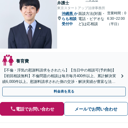
ーを見る
弁護士
東京スタートアップ法律事務所
営業時間：0
沖縄県
か
面談方法(対面・
らも相談
電話・ビデオな
6:30~22:00
受付中
ど)は応相談
（平日）
養育費
【不倫・浮気の慰謝料請求をされたら】【当日中の相談可(予約制)】
【初回相談無料】不倫問題の相談は毎月毎月400件以上、累計解決実
績6,000件以上。慰謝料請求された側の交渉・解決実績が豊富な法律
事務所です。
料金表を見る
電話でお問い合わせ
メールでお問い合わせ