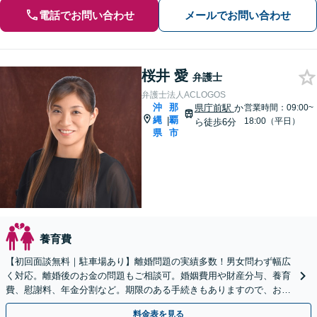
電話でお問い合わせ
メールでお問い合わせ
桜井 愛
弁護士
弁護士法人ACLOGOS
沖
那
県庁前駅
か
営業時間：09:00~
縄
覇
|
18:00（平日）
ら徒歩6分
県
市
養育費
【初回面談無料｜駐車場あり】離婚問題の実績多数！男女問わず幅広
く対応。離婚後のお金の問題もご相談可。婚姻費用や財産分与、養育
費、慰謝料、年金分割など。期限のある手続きもありますので、お早
めにご相談ください【WEB面談可】
料金表を見る