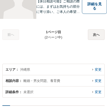
【休日相談可能】ご相談の際
詳細を見
には、まずはお気持ちの部分
る
に寄り添い、ご本人の希望を
じっくりとお聴きすることか
ら始めます。不安な気持ちを
払拭して、平穏な日々を取り
1ページ目
戻してもらうこと、そして人
前へ
次へ
(2ページ中)
生の前向きなリスタートを目
指してサポートしていきま
す。
エリア
沖縄県
変更
相談内容
離婚・男女問題、養育費
変更
詳細条件
未選択
変更