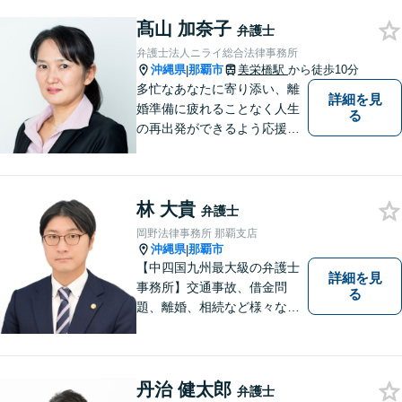
の依頼者に寄り添い、依頼者
髙山 加奈子
が本当に求める最高の結果に
弁護士
こだわり続けたいと考えてお
弁護士法人ニライ総合法律事務所
ります。 お気軽にご相談くだ
沖縄県
那覇市
美栄橋駅
から徒歩10分
|
さい。
多忙なあなたに寄り添い、離
詳細を見
婚準備に疲れることなく人生
る
の再出発ができるよう応援し
ます。
林 大貴
弁護士
岡野法律事務所 那覇支店
沖縄県
那覇市
|
【中四国九州最大級の弁護士
詳細を見
事務所】交通事故、借金問
る
題、離婚、相続など様々な問
題について、「何度でも無
料」の相談を行っています！
まずはお気軽にご相談くださ
い！
丹治 健太郎
弁護士