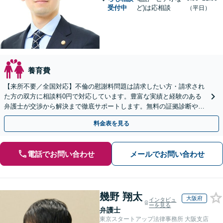
受付中
ど)は応相談
（平日）
養育費
【来所不要／全国対応】不倫の慰謝料問題は請求したい方・請求され
た方の双方に相談料0円で対応しています。豊富な実績と経験のある
弁護士が交渉から解決まで徹底サポートします。無料の証拠診断や着
手金の返還保証もありますので安心してご相談ください。
料金表を見る
電話でお問い合わせ
メールでお問い合わせ
幾野 翔太
大阪府
インタビュ
ーを見る
弁護士
東京スタートアップ法律事務所 大阪支店