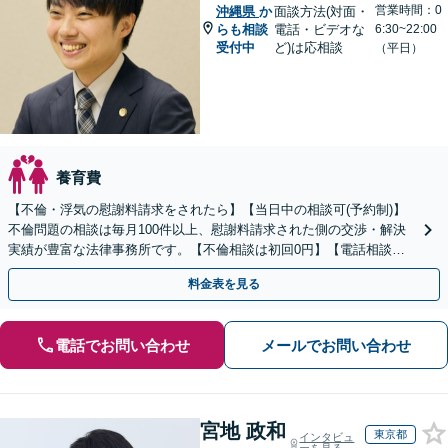
営業時間：0
沖縄県
か
面談方法(対面・
らも相談
電話・ビデオな
6:30~22:00
受付中
ど)は応相談
（平日）
養育費
【不倫・浮気の慰謝料請求をされたら】【当日中の相談可(予約制)】
不倫問題の相談は毎月100件以上、慰謝料請求された側の交渉・解決
実績が豊富な法律事務所です。【不倫相談は初回0円】【電話相談で
ご契約まで対応可/来所不要】
料金表を見る
電話でお問い合わせ
メールでお問い合わせ
宮地 政和
東京都
インタビュ