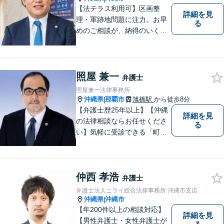
【法テラス利用可】区画整
詳細を見
理・軍跡地問題に注力。お早
る
めのご相談が、納得のいく解
決への第一歩です！離婚／相
続問題など、話がこじれてし
まう前にご連絡を。あなたの
代理人として全力でサポート
照屋 兼一
弁護士
します【分割払い可】【休日
照屋兼一法律事務所
夜間対応】【駐車場あり】
沖縄県
那覇市
旭橋駅
から徒歩8分
|
【弁護士歴25年以上】【沖縄
詳細を見
の法律相談ならお任せくださ
る
い】気軽に受診できる「町医
者」のような弁護士でありた
いと思っています。豊富な経
験により培ったノウハウを活
仲西 孝浩
かし、ひとりでも多く悩まれ
弁護士
ている方を救います。ぜひご
弁護士法人ニライ総合法律事務所 沖縄市支店
相談ください。
沖縄県
沖縄市
|
【年200件以上の相談対応】
詳細を見
【男性弁護士・女性弁護士が