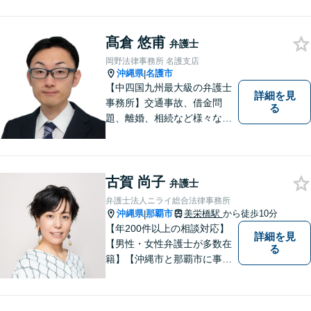
料」の相談を行っています！
まずはお気軽にご相談くださ
い！
髙倉 悠甫
弁護士
岡野法律事務所 名護支店
沖縄県
名護市
|
【中四国九州最大級の弁護士
詳細を見
事務所】交通事故、借金問
る
題、離婚、相続など様々な問
題について、「何度でも無
料」の相談を行っています！
まずはお気軽にご相談くださ
い！
古賀 尚子
弁護士
弁護士法人ニライ総合法律事務所
沖縄県
那覇市
美栄橋駅
から徒歩10分
|
【年200件以上の相談対応】
詳細を見
【男性・女性弁護士が多数在
る
籍】【沖縄市と那覇市に事務
所あり】離婚問題、相続問
題、労働雇用、刑事事件、企
業法務・企業側労働「沖縄な