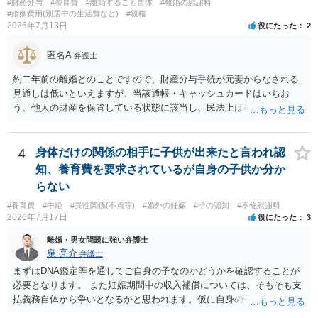
#財産分与
#養育費
#離婚すること自体
#離婚の慰謝料
中に形成した財産を清算する制度ですので、不貞行為の有無とは別
#婚姻費用(別居中の生活費など)
#親権
に、預貯金、不動産、保険、退職金等の資料を確保しておくことが重
2026年7月13日
役にたった
2
要です。また、子の親権については、夫婦間の責任問題とは別に、
「どのような形がお子様の利益になるか」という観点です。そのた
匿名A
弁護士
め、未就学のお子様について貴方が主として養育しているのであれ
ば、保育園等への送迎、食事・入浴・寝かしつけ等の日常的な育児、
約二年前の離婚とのことですので、財産分与手続が元妻からなされる
通院や予防接種への対応、保育園との連絡、夫婦それぞれの勤務状
見通しは低いといえますが、当該通帳・キャッシュカードはいちお
況、別居後にどのような養育環境を用意できるかといった、これまで
う、他人の財産を保管している状態に該当し、民法上は事務管理（597
の監護実績や今後の生活状況について整理しておくとよいでしょう。
条）が成立しているとはいえます。 現実に問題になることはさほど考
養育費については、離婚後も父母双方がそれぞれの収入に応じて負担
えにくくとも、表だってのお答えとしては元妻の了解なく処分するこ
するのが原則となります。
とはできないというお答えになってしまいます。
4
身体だけの関係の相手に子供が出来たと言われ認
知、養育費を要求されているが自身の子供か分か
らない
#養育費
#中絶
#異性関係(不貞等)
#婚外の妊娠
#子の認知
#不倫慰謝料
2026年7月17日
役にたった
3
離婚・男女問題に強い弁護士
泉 亮介
弁護士
まずはDNA鑑定等を通してご自身の子なのかどうかを確認することが
必要となります。 また妊娠期間中の収入補償については、そもそも支
払義務自体から争いとなるかと思われます。仮に自身の子であったと
して、そのことから当然に補償義務が発生するものではありません。