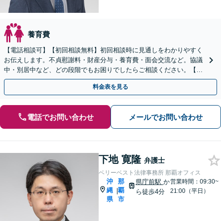
養育費
【電話相談可】【初回相談無料】初回相談時に見通しをわかりやすく
お伝えします。不貞慰謝料・財産分与・養育費・面会交流など。協議
中・別居中など、どの段階でもお困りでしたらご相談ください。【県
庁南口1分】【WEB面談可】
料金表を見る
電話でお問い合わせ
メールでお問い合わせ
下地 寛隆
弁護士
ベリーベスト法律事務所 那覇オフィス
沖
那
県庁前駅
か
営業時間：09:30~
縄
覇
|
21:00（平日）
ら徒歩4分
県
市