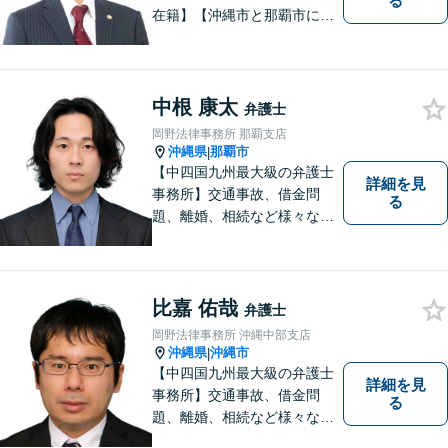
る
在籍】【沖縄市と那覇市に事
務所あり】離婚問題、相続問
題、労働雇用、刑事事件、企
業法務など幅広く対応しま
す。「沖縄ならではの習慣」
中根 康太
弁護士
を熟知した弁護士が多数在
岡野法律事務所 那覇支店
籍。
沖縄県
那覇市
|
【中四国九州最大級の弁護士
詳細を見
事務所】交通事故、借金問
る
題、離婚、相続など様々な問
題について、「何度でも無
料」の相談を行っています！
まずはお気軽にご相談くださ
い！
比嘉 佑哉
弁護士
岡野法律事務所 沖縄中部支店
沖縄県
沖縄市
|
【中四国九州最大級の弁護士
詳細を見
事務所】交通事故、借金問
る
題、離婚、相続など様々な問
題について、「何度でも無