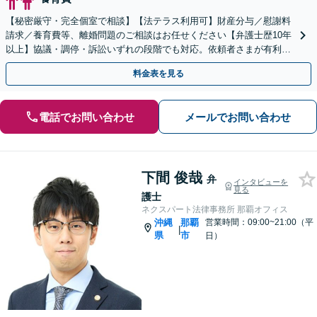
【秘密厳守・完全個室で相談】【法テラス利用可】財産分与／慰謝料
請求／養育費等、離婚問題のご相談はお任せください【弁護士歴10年
以上】協議・調停・訴訟いずれの段階でも対応。依頼者さまが有利に
解決できるよう粘り強く交渉します／バス停「天久」2分
料金表を見る
電話でお問い合わせ
メールでお問い合わせ
下間 俊哉
弁
インタビューを
見る
護士
ネクスパート法律事務所 那覇オフィス
沖縄
那覇
営業時間：09:00~21:00（平
|
県
市
日）