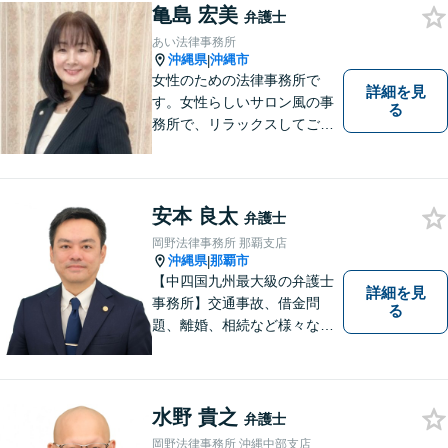
亀島 宏美
らではの習慣」を熟知した弁
弁護士
護士が多数在籍。
あい法律事務所
沖縄県
沖縄市
|
女性のための法律事務所で
詳細を見
す。女性らしいサロン風の事
る
務所で、リラックスしてご相
談いただけます。
安本 良太
弁護士
岡野法律事務所 那覇支店
沖縄県
那覇市
|
【中四国九州最大級の弁護士
詳細を見
事務所】交通事故、借金問
る
題、離婚、相続など様々な問
題について、「何度でも無
料」の相談を行っています！
まずはお気軽にご相談くださ
い！
水野 貴之
弁護士
岡野法律事務所 沖縄中部支店