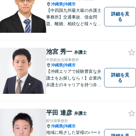
沖縄県
沖縄市
|
【中四国九州最大級の弁護士
詳細を見
事務所】交通事故、借金問
る
題、離婚、相続など様々な問
題について、「何度でも無
料」の相談を行っています！
まずはお気軽にご相談くださ
い！
池宮 秀一
弁護士
中部総合法律事務所
沖縄県
沖縄市
|
【沖縄エリアで経験豊富な弁
詳細を見
護士をお探しなら！】企業内
る
弁護士のキャリアを持つ弁護
士。離婚／労働／企業法務／
債務整理／交通事故など、多
種多様なご相談に対応してお
ります。スピード感を持っ
平田 達彦
弁護士
て、かつ丁寧な対応を心がけ
醇法律事務所
ていますので、ぜひ気兼ねな
沖縄県
沖縄市
|
くご相談ください。
地域に根ざした皆様のパート
詳細を見