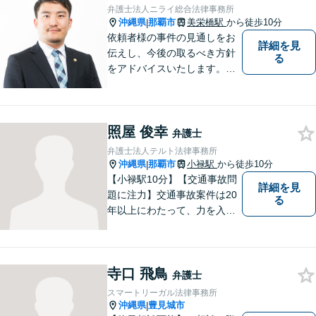
弁護士法人ニライ総合法律事務所
沖縄県
那覇市
美栄橋駅
から徒歩10分
|
依頼者様の事件の見通しをお
詳細を見
伝えし、今後の取るべき方針
る
をアドバイスいたします。徹
底したリーガルサービスを提
供します。
照屋 俊幸
弁護士
弁護士法人テルト法律事務所
沖縄県
那覇市
小禄駅
から徒歩10分
|
【小禄駅10分】【交通事故問
詳細を見
題に注力】交通事故案件は20
る
年以上にわたって、力を入れ
てきました。保険会社との示
談交渉/後遺障害等級の認定/損
害賠償請求などにお困りの方
寺口 飛鳥
はぜひ、当事務所にご相談く
弁護士
ださい。【企業法務対応可
スマートリーガル法律事務所
能】
沖縄県
豊見城市
|