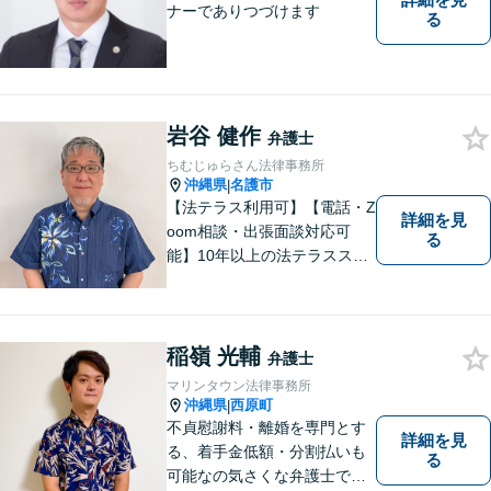
ナーでありつづけます
る
岩谷 健作
弁護士
ちむじゅらさん法律事務所
沖縄県
名護市
|
【法テラス利用可】【電話・Z
詳細を見
oom相談・出張面談対応可
る
能】10年以上の法テラススタ
ッフ弁護士の経験を活かし、
地域に密着した法的サービス
をご提供します！どんなご相
談にも親身に寄り添い、あな
稲嶺 光輔
弁護士
たの未来を全力でサポートい
マリンタウン法律事務所
たします【沖縄北部エリア・
沖縄県
西原町
|
名護市】
不貞慰謝料・離婚を専門とす
詳細を見
る、着手金低額・分割払いも
る
可能なの気さくな弁護士で