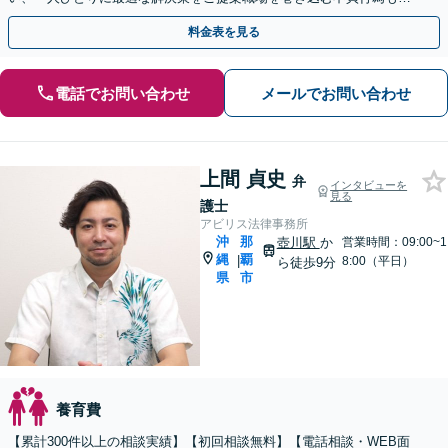
滑に解決【ビデオ相談】【完全個室対応】駐車場あり
料金表を見る
電話でお問い合わせ
メールでお問い合わせ
上間 貞史
弁
インタビューを
見る
護士
アビリス法律事務所
沖
那
壺川駅
か
営業時間：09:00~1
縄
覇
|
8:00（平日）
ら徒歩9分
県
市
養育費
【累計300件以上の相談実績】【初回相談無料】【電話相談・WEB面