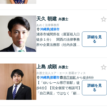
す！
天久 朝建
弁護士
あめく法律事務所
沖縄県
浦添市
|
浦添市城間所在（屋冨祖入口
詳細を見
徒歩１分） 関西の法律事務
る
所や企業法務部（社内弁護士
として）で経験を積んだ弁護
士が対応いたします
上島 成顕
弁護士
弁護士法人ユア・エース 那覇オフィス
沖縄県
那覇市
県庁前駅
から徒歩6分
|
【「ゆいレール県庁前駅」徒
詳細を見
歩6分】【完全個室で相談可】
る
「自己満足」ではなく「顧客
満足」が得られたかどうかを
大切にしています。一人一人