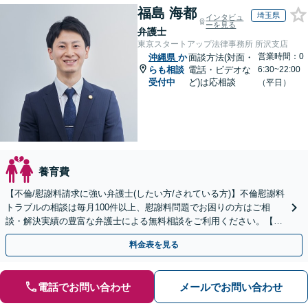
福島 海都
埼玉県
インタビュ
ーを見る
弁護士
東京スタートアップ法律事務所 所沢支店
営業時間：0
沖縄県
か
面談方法(対面・
らも相談
電話・ビデオな
6:30~22:00
受付中
ど)は応相談
（平日）
養育費
【不倫/慰謝料請求に強い弁護士(したい方/されている方)】不倫慰謝料
トラブルの相談は毎月100件以上、慰謝料問題でお困りの方はご相
談・解決実績の豊富な弁護士による無料相談をご利用ください。【不
倫相談は初回0円】【全国対応】
料金表を見る
電話でお問い合わせ
メールでお問い合わせ