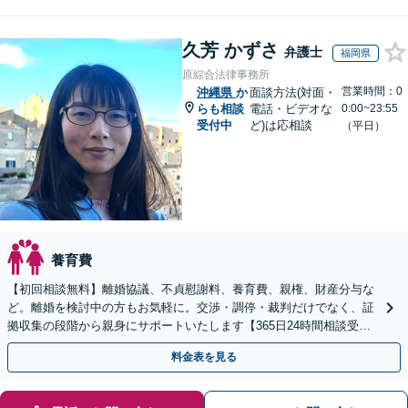
久芳 かずさ
弁護士
福岡県
原綜合法律事務所
営業時間：0
沖縄県
か
面談方法(対面・
らも相談
電話・ビデオな
0:00~23:55
受付中
ど)は応相談
（平日）
養育費
【初回相談無料】離婚協議、不貞慰謝料、養育費、親権、財産分与な
ど。離婚を検討中の方もお気軽に。交渉・調停・裁判だけでなく、証
拠収集の段階から親身にサポートいたします【365日24時間相談受
付】【赤坂駅3分】【男女の弁護士が在籍】
料金表を見る