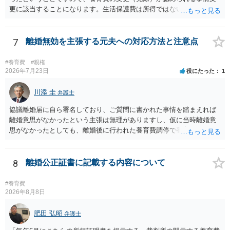
更に該当することになります。生活保護費は所得ではないので、「保
護費から養育費を支払え」という結論にはなりません。ただ、実際に
支払った場合に返還請求権が認められたり役所から何らかのペナルテ
ィが課されたりするわけではなく、「残りのお金で自己責任で生活せ
7
離婚無効を主張する元夫への対応方法と注意点
よ」ということになるので、生活保護を受給することになった時はす
みやかに合意のための話し合いあるいは調停申立てをすべきでしょ
#養育費
#親権
う。
2026年7月23日
役にたった
1
川添 圭
弁護士
協議離婚届に自ら署名しており、ご質問に書かれた事情を踏まえれば
離婚意思がなかったという主張は無理がありますし、仮に当時離婚意
思がなかったとしても、離婚後に行われた養育費調停で養育費が合意
しているのですから、離婚を追認していることは明らかです。 「弁護
士と離婚無効の話を進めている」「離婚無効で裁判を起こす」という
のがそもそも本当かどうかも疑わしいと思いますし、仮に弁護士へ相
8
離婚公正証書に記載する内容について
談しているとすればおそらく嘘を重ねて説明しているので容易に嘘を
暴くことができるでしょう。「人生最後に話し合いをしないか？責め
#養育費
るとかはしない」というのは、モラハラ夫の典型的な常套句ですの
2026年8月8日
で、むしろそれを武器として使えるでしょう。 仮に弁護士からの通知
や裁判所からの調停期日通知書等が届いた場合、面倒ですが、粛々と
肥田 弘昭
弁護士
こちらも弁護士へ依頼して対応すれば良いと思います。モラハラ夫へ