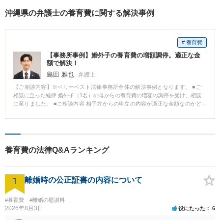
沖縄県の弁護士の養育費に関する解決事例
# 養育費
【事務所事例】婚外子の養育費の増額調停。適正な金
額で解決！
島田 雅也
弁護士
【ご相談内容】※ベリーベスト法律事務所全体の解決事例となります。 ■ご
相談に至った経緯 婚外子（1名）の母からの養育費の増額の調停を受け、相談
に至りました。 ■ご相談内容 相手方からの申立の内容が適正な金額なのかど
うか、どのように交渉すればいいかということで、調停で対応するために受
任となりました。 ■ベリーベストの対応とその結果 先方の提示と従前の金額
は倍近くの差がありました。 確かに厳密に計算すると増額はあり得るところ
ですが、他方でこちら側にもあげられない事情（収入の面、現在婚姻中の妻
及び子らに支出する費用の面等）があり、それらの事情を調停時においては
養育費の法律Q&Aランキング
主張しました。 無論子のために養育費は必要であることは間違いありません
が、それによってこちらの家庭までに影響が生じるようなことはあっては本
末転倒である旨、しっかり事情を伝えた結果、最終的には従前の金額よりの
1
内容にて調整ができた形になります。
離婚時の公正証書の内容について
#養育費
#離婚の慰謝料
2026年8月3日
役にたった
6