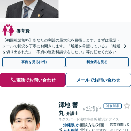
養育費
【初回相談無料】あなたの利益の最大化を目指します。まずは電話・
メールで状況を丁寧にお聞きします。「離婚を希望している」「離婚
を切り出された」「不貞の慰謝料請求をしたい」等お任せください。
【リーズナブルな料金設定】
事例を見る(1件)
料金表を見る
電話でお問い合わせ
メールでお問い合わせ
澤地 響
神奈川県
インタビュ
ーを見る
丸
弁護士
ネクスパート法律事務所 横浜オフィス
営業時間：0
沖縄県
か
面談方法(対面・
らも相談
電話・ビデオな
9:00~21:00