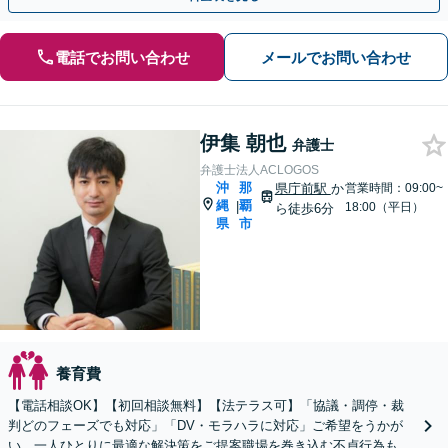
電話でお問い合わせ
メールでお問い合わせ
伊集 朝也
弁護士
弁護士法人ACLOGOS
沖
那
県庁前駅
か
営業時間：09:00~
縄
覇
|
18:00（平日）
ら徒歩6分
県
市
養育費
【電話相談OK】【初回相談無料】【法テラス可】「協議・調停・裁
判どのフェーズでも対応」「DV・モラハラに対応」ご希望をうかが
い、一人ひとりに最適な解決策をご提案職場を巻き込む不貞行為も円