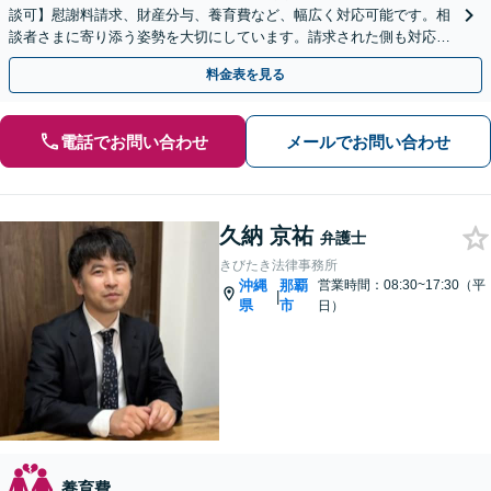
談可】慰謝料請求、財産分与、養育費など、幅広く対応可能です。相
談者さまに寄り添う姿勢を大切にしています。請求された側も対応し
ておりますので、お気軽にご相談ください。
料金表を見る
電話でお問い合わせ
メールでお問い合わせ
久納 京祐
弁護士
きびたき法律事務所
沖縄
那覇
営業時間：08:30~17:30（平
|
県
市
日）
養育費