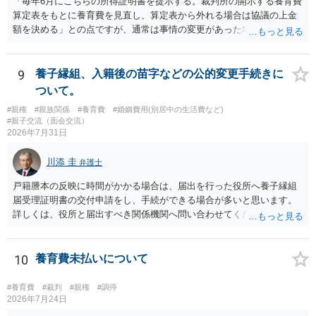
「毎年6月にこちらの所得証明書を提示する。裁判所の開示する養育費
の対応は精神的に疲弊するので、弁護士へ任せればよいと思います。
算定表をもとに養育費を見直し、算定表から外れる場合は協議の上金
額を決める」との点ですが、通常は事情の変更があった場合に変更し
ますので妥当とまでは言えないかと思います。「養育費は当初予測出
来なかった事情の変更により双方協議の上増減出来る」と「通知義務
に勤務先」が含まれているので、私に収入が入った事は相手に通知が
9
養子縁組、入籍後の苗字などの公的変更手続きに
行く事になり、上記のような文言が無くても養育費の見直しは適宜出
ついて。
来るかと思うのですが違うのでしょうか？との点はそのとおりかと思
#親権
#親族関係
#養育費
#婚姻費用(別居中の生活費など)
います。養育費は事情の変更があった場合に変更するので毎年見直す
#親子交流（面会交流）
ことはあまりないです。ご参考にしてください。
2026年7月31日
川添 圭
弁護士
戸籍謄本の反映に時間がかかる場合は、届出を行った役所へ養子縁組
届受理証明書の交付申請をし、手続ができる場合が多いと思います。
詳しくは、役所と届出すべき関係機関へ問い合わせてください。
10
養育費未払いについて
#養育費
#裁判
#親権
#調停
2026年7月24日