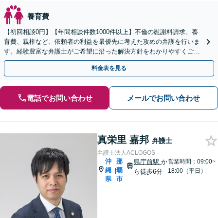
養育費
【初回相談0円】【年間相談件数1000件以上】不倫の慰謝料請求、養
育費、親権など、依頼者の利益を最優先に考えた攻めの弁護を行いま
す。経験豊富な弁護士がご希望に沿った解決方針をわかりやすくご提
案します。お気軽にお問合せ下さい。
料金表を見る
電話でお問い合わせ
メールでお問い合わせ
真栄里 嘉邦
弁護士
弁護士法人ACLOGOS
沖
那
県庁前駅
か
営業時間：09:00~
縄
覇
|
18:00（平日）
ら徒歩6分
県
市