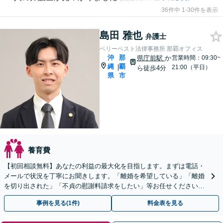
36件中 1-30件を表示
島田 雅也
弁護士
ベリーベスト法律事務所 那覇オフィス
沖
那
県庁前駅
か
営業時間：09:30~
縄
覇
|
21:00（平日）
ら徒歩4分
県
市
養育費
【初回相談無料】あなたの利益の最大化を目指します。まずは電話・
メールで状況を丁寧にお聞きします。「離婚を希望している」「離婚
を切り出された」「不貞の慰謝料請求をしたい」等お任せください。
【リーズナブルな料金設定】
事例を見る(1件)
料金表を見る