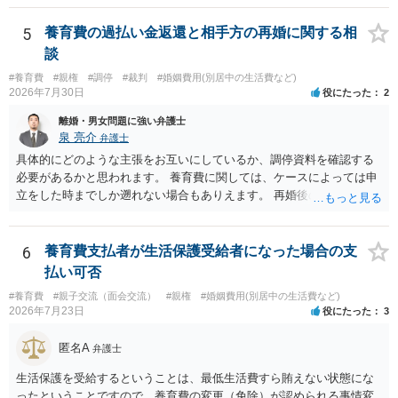
相手に弁護士がついているということであれば、依頼をするかしない
かは別として一度ご自身も個別に弁護士に相談をされたほうが良いで
5
養育費の過払い金返還と相手方の再婚に関する相
しょう。
談
#養育費
#親権
#調停
#裁判
#婚姻費用(別居中の生活費など)
2026年7月30日
役にたった
2
離婚・男女問題に強い弁護士
泉 亮介
弁護士
具体的にどのような主張をお互いにしているか、調停資料を確認する
必要があるかと思われます。 養育費に関しては、ケースによっては申
立をした時までしか遡れない場合もありえます。 再婚後の相手方の行
動がどのようなものであったのかも重要であるため、相手が再婚後の
養育費に関するやりとり等があればそちらについても確認する必要が
あるでしょう。 公開相談の場での回答よりも個別に弁護士にご相談さ
6
養育費支払者が生活保護受給者になった場合の支
れることをお勧めいたします。
払い可否
#養育費
#親子交流（面会交流）
#親権
#婚姻費用(別居中の生活費など)
2026年7月23日
役にたった
3
匿名A
弁護士
生活保護を受給するということは、最低生活費すら賄えない状態にな
ったということですので、養育費の変更（免除）が認められる事情変