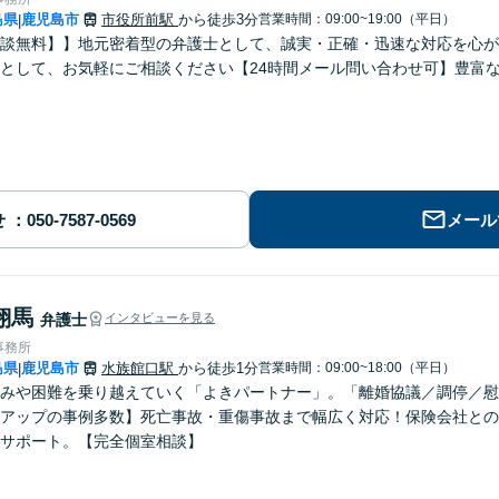
島県
鹿児島市
市役所前駅
から徒歩3分
営業時間：09:00~19:00（平日）
|
談無料】】地元密着型の弁護士として、誠実・正確・迅速な対応を心が
として、お気軽にご相談ください【24時間メール問い合わせ可】豊富
せ
メール
翔馬
弁護士
インタビューを見る
事務所
島県
鹿児島市
水族館口駅
から徒歩1分
営業時間：09:00~18:00（平日）
|
みや困難を乗り越えていく「よきパートナー」。「離婚協議／調停／慰
アップの事例多数】死亡事故・重傷事故まで幅広く対応！保険会社との
サポート。【完全個室相談】