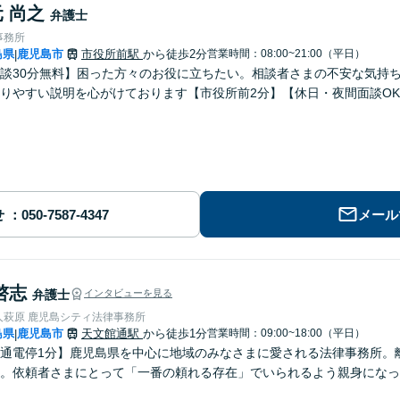
 尚之
弁護士
事務所
島県
鹿児島市
市役所前駅
から徒歩2分
営業時間：08:00~21:00（平日）
|
談30分無料】困った方々のお役に立ちたい。相談者さまの不安な気持
りやすい説明を心がけております【市役所前2分】【休日・夜間面談O
せ
メール
啓志
弁護士
インタビューを見る
人萩原 鹿児島シティ法律事務所
島県
鹿児島市
天文館通駅
から徒歩1分
営業時間：09:00~18:00（平日）
|
通電停1分】鹿児島県を中心に地域のみなさまに愛される法律事務所。
。依頼者さまにとって「一番の頼れる存在」でいられるよう親身になっ