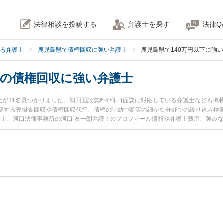
法律相談を投稿する
弁護士を探す
法律Q
る弁護士
鹿児島県で債権回収に強い弁護士
鹿児島県で140万円以下に強
下の債権回収に強い弁護士
護士が31名見つかりました。初回面談無料や休日面談に対応している弁護士なども掲
係する売掛金回収や債権回収代行、債権の時効中断等の細かな分野での絞り込み検
弁護士、河口法律事務所の河口 友一朗弁護士のプロフィール情報や弁護士費用、強み
ルを今すぐに弁護士に相談したい』『140万円以下の債権回収のトラブル解決の実
きる鹿児島県内の弁護士に相談予約したい』などでお困りの相談者さんにおすすめで