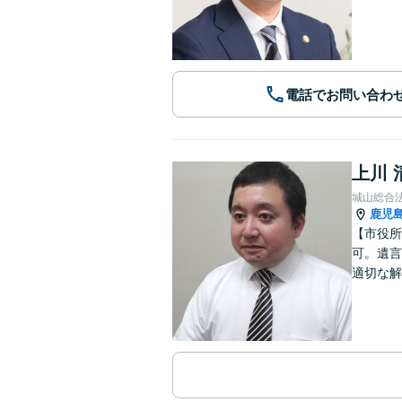
電話でお問い合わ
上川 
城山総合
鹿児
【市役所
可。遺言
適切な解