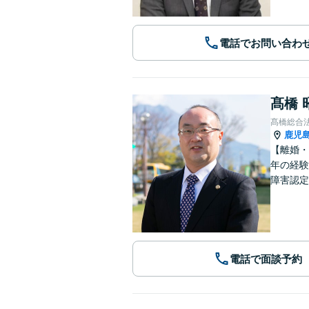
電話でお問い合わ
髙橋 
髙橋総合
鹿児
【離婚・
年の経験
障害認定
電話で面談予約