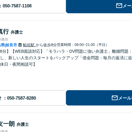
メー
真行
弁護士
事務所
島県
姶良市
帖佐駅
から徒歩8分
営業時間：08:00~21:00（平日）
|
8分】【WEB面談対応】「モラハラ・DV問題に強い弁護士」離婚問題
し、新しい人生のスタートをバックアップ「借金問題：毎月の返済に追
休日・夜間相談可】
せ
メール
友一朗
弁護士
事務所