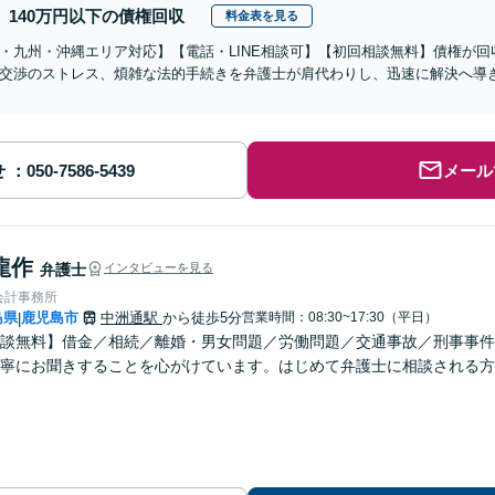
140万円以下の債権回収
料金表を見る
・九州・沖縄エリア対応】【電話・LINE相談可】【初回相談無料】債権が
交渉のストレス、煩雑な法的手続きを弁護士が肩代わりし、迅速に解決へ導
せ
メール
龍作
弁護士
インタビューを見る
会計事務所
島県
鹿児島市
中洲通駅
から徒歩5分
営業時間：08:30~17:30（平日）
|
談無料】借金／相続／離婚・男女問題／労働問題／交通事故／刑事事件
寧にお聞きすることを心がけています。はじめて弁護士に相談される方