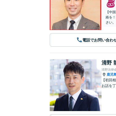
【中国
絡を！
さい。
電話でお問い合わ
清野 
清野法律
鹿児
【初回相
お話を丁