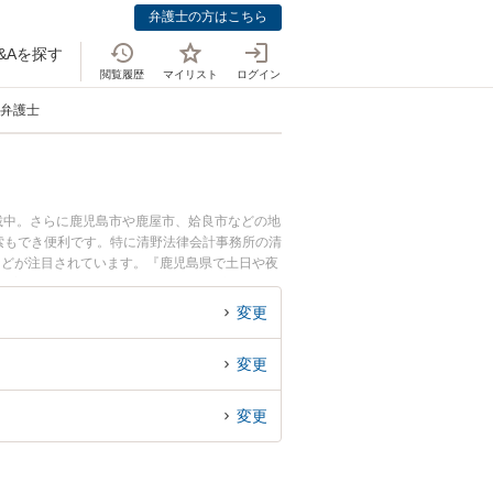
弁護士の方はこちら
&Aを探す
閲覧履歴
マイリスト
ログイン
い弁護士
載中。さらに鹿児島市や鹿屋市、姶良市などの地
索もでき便利です。特に清野法律会計事務所の清
などが注目されています。『鹿児島県で土日や夜
績豊富な近くの弁護士を検索したい』『初回相談
す。
変更
変更
変更