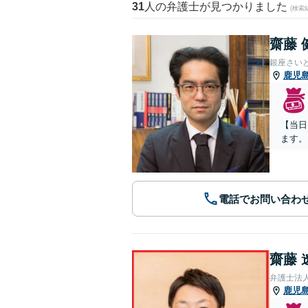
31
人の弁護士が見つかりました
(検索
齋藤 
銀座さい
鹿児
【当日
ます。
電話でお問い合わ
齋藤 
弁護士法
鹿児