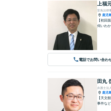
上福元
堂免法律
鹿児
【初回面
伺いわか
電話でお問い合わ
田丸 
弁護士法
鹿児
【天文館
事件など