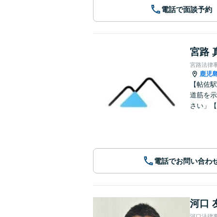
電話で面談予約
宮路 
宮路法律
鹿児
【帖佐駅
道筋を示
さい」【
電話でお問い合わ
河口 
河口法律