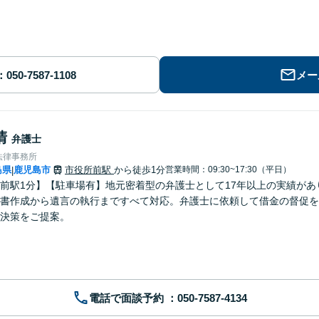
メー
清
弁護士
法律事務所
島県
鹿児島市
市役所前駅
から徒歩1分
営業時間：09:30~17:30（平日）
|
前駅1分】【駐車場有】地元密着型の弁護士として17年以上の実績が
書作成から遺言の執行まですべて対応。弁護士に依頼して借金の督促を
決策をご提案。
電話で面談予約