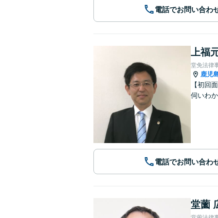
電話でお問い合わ
上福元
堂免法律
鹿児
【初回面
伺いわか
電話でお問い合わ
堂薗 
堂薗法律