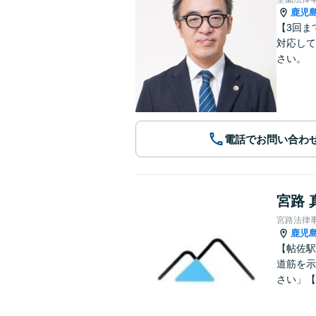
鹿児
【3回ま
対応して
さい。
電話でお問い合わ
宮路 
宮路法律
鹿児
【帖佐駅
道筋を示
さい」【