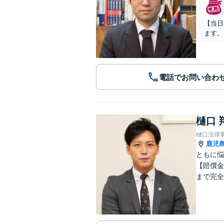
【当日
ます。
電話でお問い合わ
樋口 
樋口法律
鹿児
ともに悩
【賠償金
まで完全