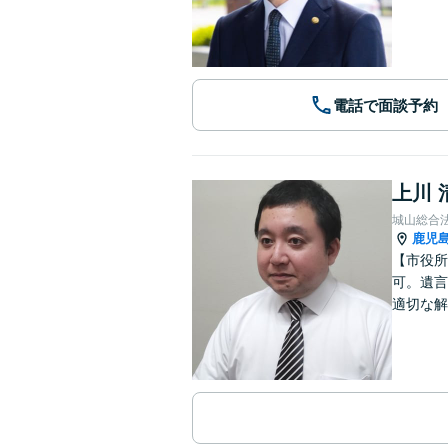
電話で面談予約
上川 
城山総合
鹿児
【市役所
可。遺言
適切な解