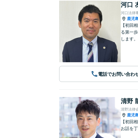
河口 
河口法律
鹿児
【初回相
る第一歩
します。
電話でお問い合わ
清野 
清野法律
鹿児
【初回相
お話を丁