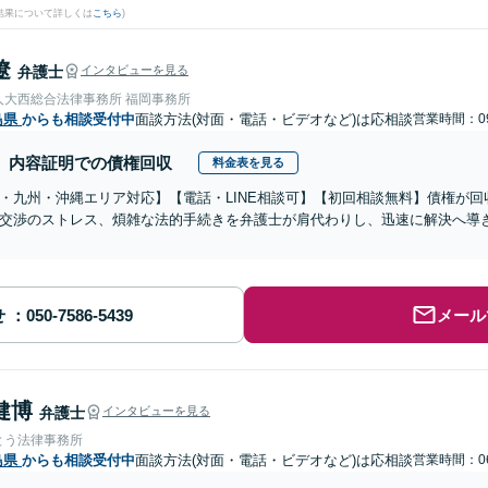
結果について詳しくは
こちら
)
遼
弁護士
インタビューを見る
人大西総合法律事務所 福岡事務所
島県
からも相談受付中
面談方法(対面・電話・ビデオなど)は応相談
営業時間：09
内容証明での債権回収
料金表を見る
・九州・沖縄エリア対応】【電話・LINE相談可】【初回相談無料】債権が
交渉のストレス、煩雑な法的手続きを弁護士が肩代わりし、迅速に解決へ導
せ
メール
健博
弁護士
インタビューを見る
とう法律事務所
島県
からも相談受付中
面談方法(対面・電話・ビデオなど)は応相談
営業時間：06