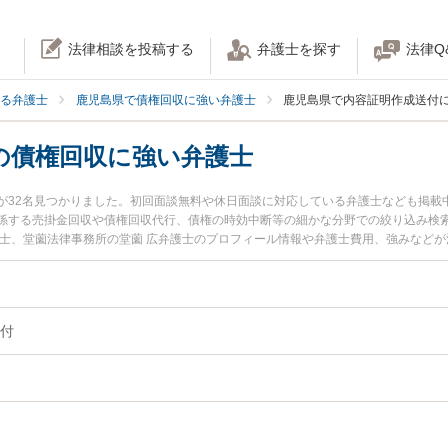
法律相談を投稿する
弁護士を探す
法律Q
る弁護士
鹿児島県で債権回収に強い弁護士
鹿児島県で内容証明作成送付
の債権回収に強い弁護士
が32名見つかりました。初回面談無料や休日面談に対応している弁護士なども掲載
係する売掛金回収や債権回収代行、債権の時効中断等の細かな分野での絞り込み検
護士、堂薗法律事務所の堂薗 広弁護士のプロフィール情報や弁護士費用、強みなど
すぐに弁護士に相談したい』『内容証明での債権回収のトラブル解決の実績豊富な
内の弁護士に相談予約したい』などでお困りの相談者さんにおすすめです。
付