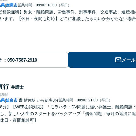
島県
鹿屋市
営業時間：09:00~18:00（平日）
|
で相談無料】男女・離婚問題、労働事件、刑事事件、交通事故、遺産相
います。【休日・夜間も対応】どこに相談したらいいか分からない場合
せ
メール
真行
弁護士
事務所
島県
姶良市
帖佐駅
から徒歩8分
営業時間：08:00~21:00（平日）
|
8分】【WEB面談対応】「モラハラ・DV問題に強い弁護士」離婚問題
し、新しい人生のスタートをバックアップ「借金問題：毎月の返済に追
休日・夜間相談可】