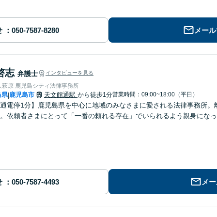
せ
メール
啓志
弁護士
インタビューを見る
人萩原 鹿児島シティ法律事務所
島県
鹿児島市
天文館通駅
から徒歩1分
営業時間：09:00~18:00（平日）
|
通電停1分】鹿児島県を中心に地域のみなさまに愛される法律事務所。
。依頼者さまにとって「一番の頼れる存在」でいられるよう親身になっ
せ
メー