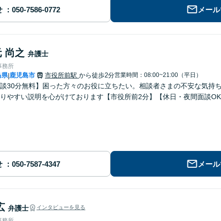
せ
メール
 尚之
弁護士
事務所
島県
鹿児島市
市役所前駅
から徒歩2分
営業時間：08:00~21:00（平日）
|
談30分無料】困った方々のお役に立ちたい。相談者さまの不安な気持
りやすい説明を心がけております【市役所前2分】【休日・夜間面談O
せ
メール
広
弁護士
インタビューを見る
事務所