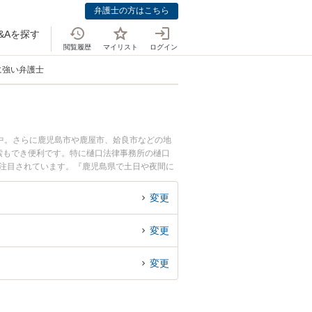
弁護士の方はこちら
&Aを探す
閲覧履歴
マイリスト
ログイン
に強い弁護士
中。さらに鹿児島市や鹿屋市、姶良市などの地
索もでき便利です。特に樋口法律事務所の樋口
が注目されています。『鹿児島県で土日や夜間に
近くの弁護士を検索したい』『初回相談無料で内
変更
変更
変更