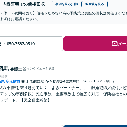
内容証明での債権回収
事例を見る(1件)
料金表を見る
・休日・夜間相談可】債権をためない為の予防策と実際の回収はお任せくだ
まずはお電話ください。
せ
メー
翔馬
弁護士
インタビューを見る
事務所
島県
鹿児島市
水族館口駅
から徒歩1分
営業時間：09:00~18:00（平日）
|
みや困難を乗り越えていく「よきパートナー」。「離婚協議／調停／慰
アップの事例多数】死亡事故・重傷事故まで幅広く対応！保険会社との
サポート。【完全個室相談】