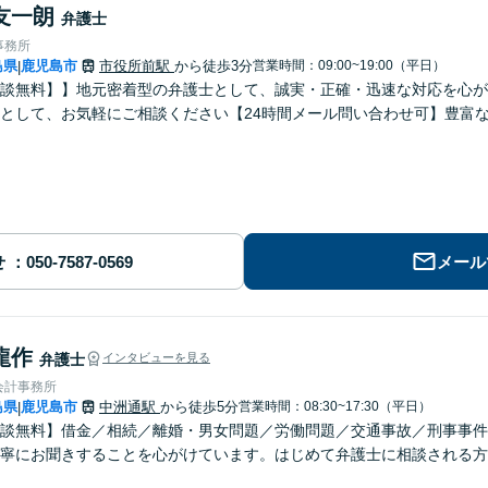
友一朗
弁護士
事務所
島県
鹿児島市
市役所前駅
から徒歩3分
営業時間：09:00~19:00（平日）
|
談無料】】地元密着型の弁護士として、誠実・正確・迅速な対応を心が
として、お気軽にご相談ください【24時間メール問い合わせ可】豊富
せ
メール
龍作
弁護士
インタビューを見る
会計事務所
島県
鹿児島市
中洲通駅
から徒歩5分
営業時間：08:30~17:30（平日）
|
談無料】借金／相続／離婚・男女問題／労働問題／交通事故／刑事事件
寧にお聞きすることを心がけています。はじめて弁護士に相談される方