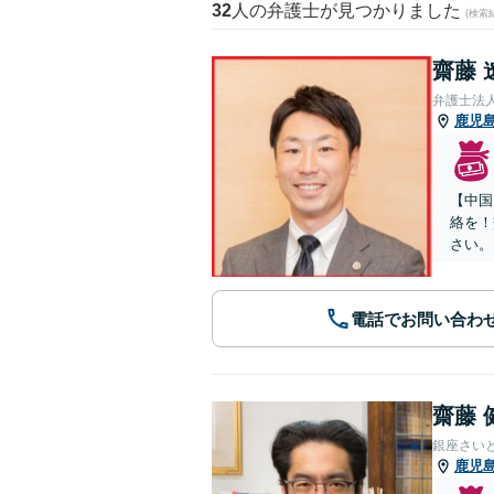
32
人の弁護士が見つかりました
(検索
齋藤 
弁護士法
鹿児
【中国
絡を！
さい。
電話でお問い合わ
齋藤 
銀座さい
鹿児