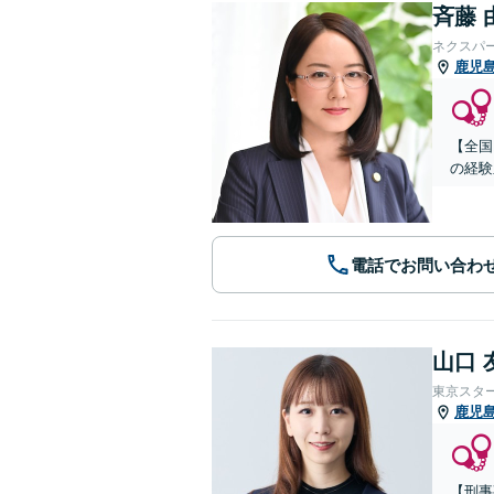
斉藤 
ネクスパ
鹿児
【全国
の経験
電話でお問い合わ
山口 
東京スタ
鹿児
【刑事