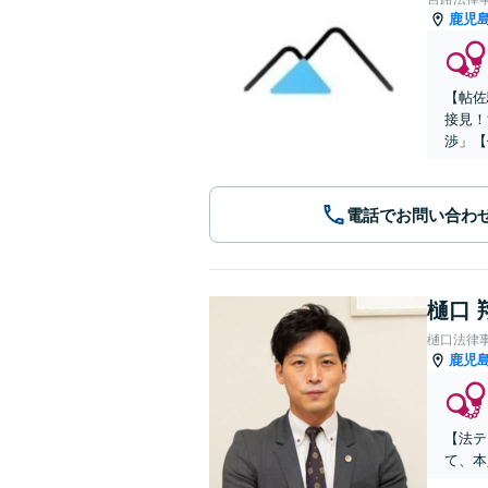
鹿児
【帖佐
接見！
渉」【
電話でお問い合わ
樋口 
樋口法律
鹿児
【法テ
て、本