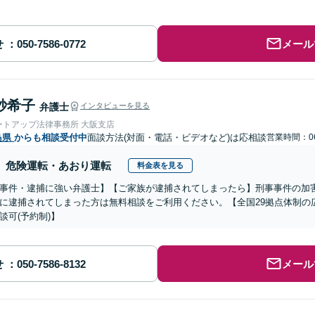
せ
メール
紗希子
弁護士
インタビューを見る
ートアップ法律事務所 大阪支店
島県
からも相談受付中
面談方法(対面・電話・ビデオなど)は応相談
営業時間：06
危険運転・あおり運転
料金表を見る
事件・逮捕に強い弁護士】【ご家族が逮捕されてしまったら】刑事事件の加
に逮捕されてしまった方は無料相談をご利用ください。【全国29拠点体制の
談可(予約制)】
せ
メール