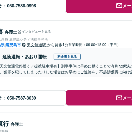
せ
メー
喜
弁護士
インタビューを見る
人萩原 鹿児島シティ法律事務所
島県
鹿児島市
天文館通駅
から徒歩1分
営業時間：09:00~18:00（平日）
|
危険運転・あおり運転
料金表を見る
天文館通電停近く／提携駐車場有】刑事事件は早めに動くことで有利な解決
、犯罪を犯してしまったりした場合はお早めにご連絡を。不起訴獲得に向け
せ
メー
真行
弁護士
事務所