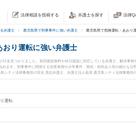
法律相談を投稿する
弁護士を探す
法律Q
る弁護士
鹿児島県で刑事事件に強い弁護士
鹿児島県で危険運転・あおり
あおり運転に強い弁護士
が31名見つかりました。初回面談無料や休日面談に対応している弁護士、解決事例
込めます。刑事事件に関係する加害者側や少年事件、再犯・前科あり等の細かな分
児島シティ法律事務所の田丸 啓志弁護士、弁護士法人萩原 鹿児島シティ法律事務所
で土日や夜間に発生した危険運転・あおり運転のトラブルを今すぐに弁護士に相談
回相談無料で危険運転・あおり運転を法律相談できる鹿児島県内の弁護士に相談予
り運転