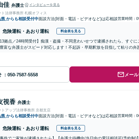
由佳
弁護士
インタビューを見る
ート法律事務所 札幌オフィス
島県
からも相談受付中
面談方法(対面・電話・ビデオなど)は応相談
営業時間：09
危険運転・あおり運転
料金表を見る
13拠点／24時間受付】痴漢・盗撮・不同意わいせつで逮捕されたら、すぐ
豊富な弁護士がスピード対応します！不起訴・早期釈放を目指して粘りの弁
せ
メール
友視香
弁護士
ートアップ法律事務所 京都支店
島県
からも相談受付中
面談方法(対面・電話・ビデオなど)は応相談
営業時間：06
危険運転・あおり運転
料金表を見る
事件でご家族が逮捕されたら】【弁護士待機中/当日中の電話相談可(予約制