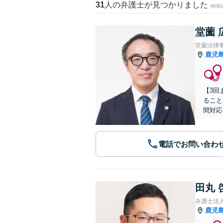
31
人の弁護士が見つかりました
(検索
堂薗 
堂薗法律
鹿児
【3回
ること
間対応
電話でお問い合わ
田丸 
弁護士法
鹿児