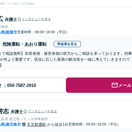
結果について詳しくは
こちら
)
広
弁護士
インタビューを見る
事務所
島県
鹿屋市
営業時間：09:00~18:00（平日）
|
危険運転・あおり運転
料金表を見る
まで相談無料】加害者側・被害者側の双方からご相談を承っております。刑
が何より重要です。状況に応じた最善の解決策を一緒に考えていきますので
】
せ
メール
啓志
弁護士
インタビューを見る
人萩原 鹿児島シティ法律事務所
島県
鹿児島市
天文館通駅
から徒歩1分
営業時間：09:00~18:00（平日）
|