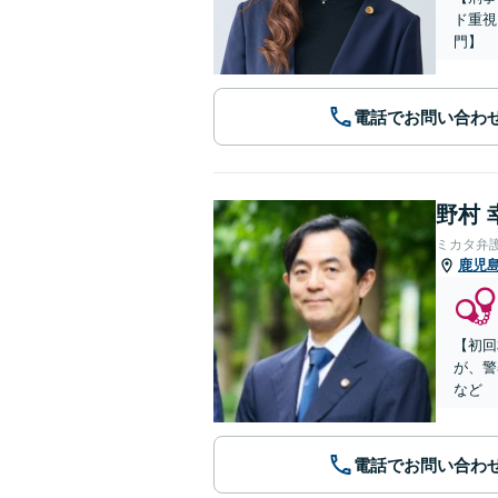
ド重視
門】
電話でお問い合わ
野村 
ミカタ弁
鹿児
【初回
が、警
など
電話でお問い合わ