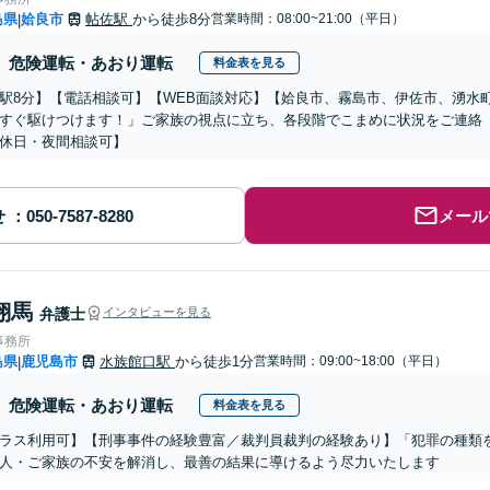
島県
姶良市
帖佐駅
から徒歩8分
営業時間：08:00~21:00（平日）
|
危険運転・あおり運転
料金表を見る
駅8分】【電話相談可】【WEB面談対応】【姶良市、霧島市、伊佐市、湧水
すぐ駆けつけます！」ご家族の視点に立ち、各段階でこまめに状況をご連絡
休日・夜間相談可】
せ
メール
翔馬
弁護士
インタビューを見る
事務所
島県
鹿児島市
水族館口駅
から徒歩1分
営業時間：09:00~18:00（平日）
|
危険運転・あおり運転
料金表を見る
ラス利用可】【刑事事件の経験豊富／裁判員裁判の経験あり】「犯罪の種類
人・ご家族の不安を解消し、最善の結果に導けるよう尽力いたします