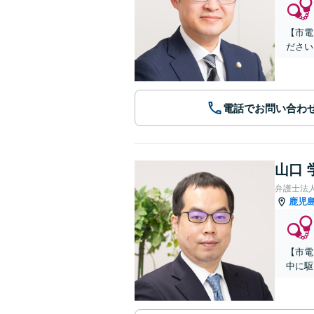
【市電
ださい
電話でお問い合わ
山口 
弁護士法
鹿児
【市電
中に駆