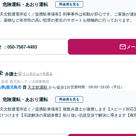
危険運転・あおり運転
料金表を見る
天文館通電停近く／提携駐車場有】刑事事件は初動が肝心です。ご家族が逮
。薬物など依存性の高い犯罪の更生のサポートも積極的に行っております。
せ
メー
学
弁護士
インタビューを見る
人萩原 鹿児島シティ法律事務所
島県
鹿児島市
天文館通駅
から徒歩1分
営業時間：09:00~18:00（平日）
|
危険運転・あおり運転
料金表を見る
天文館通電停近く／提携駐車場有】複数弁護士が連携します【スピード対応
けつけます【示談解決の実績多数】粘り強い示談交渉で解決に導きます【夜