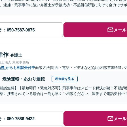
、逮捕・刑事事件に強い弁護士が示談成功・不起訴(減刑)に向けて全力でサ
せ
メール
幸作
弁護士
護士法人 東京事務所
島県
からも相談受付中
面談方法(対面・電話・ビデオなど)は応相談
営業時間：08
危険運転・あおり運転
料金表を見る
相談無料】【最短即日！緊急対応可】刑事事件はスピード解決が鍵！不起訴
察に捜査されている場合は一刻も早くご相談ください。深夜まで電話受付中
せ
メール