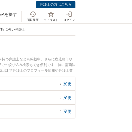
弁護士の方はこちら
&Aを探す
閲覧履歴
マイリスト
ログイン
運転に強い弁護士
を持つ弁護士なども掲載中。さらに鹿児島市や
野での絞り込み検索もでき便利です。特に堂薗法
の山口 学弁護士のプロフィール情報や弁護士費
したい』『危険運転・あおり運転のトラブル解決
約したい』などでお困りの相談者さんにおすすめ
変更
変更
変更