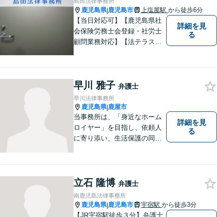
島田法律事務所
所」で検索。
鹿児島県
鹿児島市
上塩屋駅
から徒歩6分
|
【当日対応可】【鹿児島県社
詳細を見
会保険労務士会登録・社労士
る
顧問業務対応】【法テラス対
応】【初回３０分無料】【上
塩屋電停から徒歩6分】【駐車
場有り】
早川 雅子
弁護士
早川法律事務所
鹿児島県
鹿屋市
|
当事務所は、「身近なホーム
詳細を見
ロイヤー」を目指し、依頼人
る
に寄り添い、生活保護の同行
申請から自立支援の道筋まで
念頭において事件処理を行な
っております。
立石 隆博
弁護士
南鹿児島法律事務所
鹿児島県
鹿児島市
宇宿駅
から徒歩3分
|
【JR宇宿駅徒歩３分】弁護士