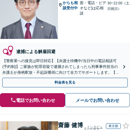
からも相
面・電話・ビデ
30~22:00（土
談受付中
オなど)は応相
日祝日）
談
逮捕による解雇回避
【警察署への接見は即日対応】【弁護士待機中/当日中の電話相談可
(予約制)】ご家族が犯罪容疑で逮捕されてしまったら刑事事件担当の
弁護士が身柄釈放・不起訴獲得に向けて全力でサポートします。【毎
月100名以上の相談実績】【全国対応】
料金表を見る
電話でお問い合わせ
メールでお問い合わせ
齋藤 健博
東京都
インタビュ