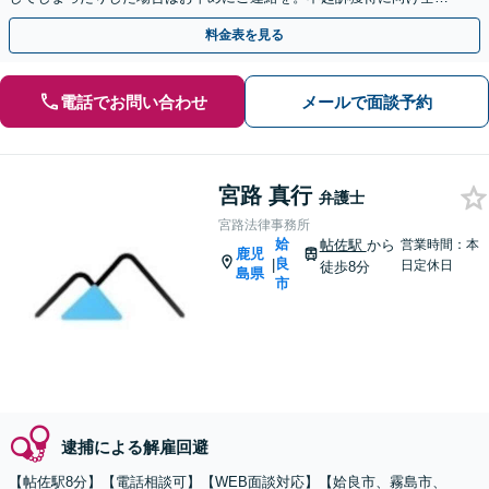
で弁護します。
料金表を見る
電話でお問い合わせ
メールで面談予約
宮路 真行
弁護士
宮路法律事務所
姶
帖佐駅
から
営業時間：本
鹿児
良
|
日定休日
徒歩8分
島県
市
逮捕による解雇回避
【帖佐駅8分】【電話相談可】【WEB面談対応】【姶良市、霧島市、