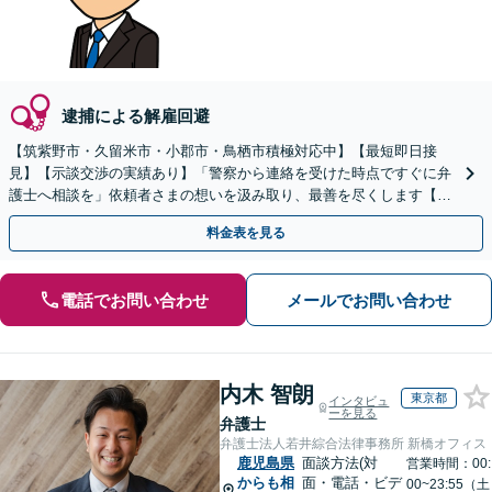
逮捕による解雇回避
【筑紫野市・久留米市・小郡市・鳥栖市積極対応中】【最短即日接
見】【示談交渉の実績あり】「警察から連絡を受けた時点ですぐに弁
護士へ相談を」依頼者さまの想いを汲み取り、最善を尽くします【守
秘義務厳守】【土日祝・夜間相談可】
料金表を見る
電話でお問い合わせ
メールでお問い合わせ
内木 智朗
東京都
インタビュ
ーを見る
弁護士
弁護士法人若井綜合法律事務所 新橋オフィス
鹿児島県
面談方法(対
営業時間：00:
からも相
面・電話・ビデ
00~23:55（土