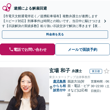
逮捕による解雇回避
【市電天文館通電停近く／提携駐車場有】複数弁護士が連携します
【スピード対応】刑事事件は時間との戦いです。当日中に駆けつけま
す【示談解決の実績多数】粘り強い示談交渉で解決に導きます【夜
間・休日のご相談可能】
料金表を見る
電話でお問い合わせ
メールで面談予約
玄場 和子
弁護士
東京都
東京スタートアップ法律事務所
鹿児島県
面談方法(対
営業時間：06:
からも相
面・電話・ビデ
30~22:00（土
談受付中
オなど)は応相
日祝日）
談