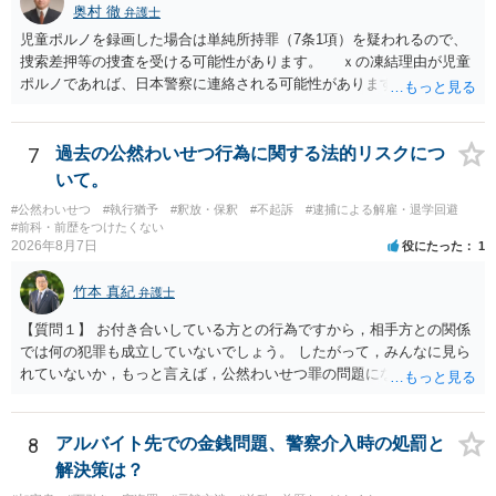
奥村 徹
弁護士
児童ポルノを録画した場合は単純所持罪（7条1項）を疑われるので、
捜索差押等の捜査を受ける可能性があります。 ｘの凍結理由が児童
ポルノであれば、日本警察に連絡される可能性があります。 対応と
しては、犯罪を疑われるので、弁護士に相談した上で、画像を消去す
るなり、警察に相談するなり、検討してください
7
過去の公然わいせつ行為に関する法的リスクにつ
いて。
#公然わいせつ
#執行猶予
#釈放・保釈
#不起訴
#逮捕による解雇・退学回避
#前科・前歴をつけたくない
2026年8月7日
役にたった
1
竹本 真紀
弁護士
【質問１】 お付き合いしている方との行為ですから，相手方との関係
では何の犯罪も成立していないでしょう。 したがって，みんなに見ら
れていないか，もっと言えば，公然わいせつ罪の問題にならないかの
話だと思います。 公然わいせつ罪では，まず，公然性が必要です。 公
然性は，不特定又は多数の方が認識できる状態か否かで判断されま
す。 本件は，車の中という閉鎖された空間で行っており，不特定又は
8
アルバイト先での金銭問題、警察介入時の処罰と
多数の方が認識するのは困難な状態ですから，公然性はないと思いま
解決策は？
す。 また，意図的に示そうとする故意が必要ですが，本件では，通過