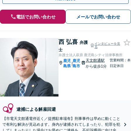
電話でお問い合わせ
メールでお問い合わせ
西 弘喜
弁護
インタビューを見
る
士
弁護士法人萩原 鹿児島シティ法律事務所
天文館通駅
営業時間：本
鹿児
鹿児
|
島県
島市
日定休日
から徒歩1分
逮捕による解雇回避
【市電天文館通電停近く／提携駐車場有】刑事事件は早めに動くこと
で有利な解決が見込めます。身内が逮捕されてしまったり、犯罪を犯
してしまったりした場合はお早めにご連絡を。不起訴獲得に向け全力