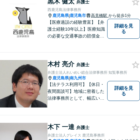
黒木 健太
適な解決策をご提案します
弁護士
西鹿児島法律事務所
鹿児島県
鹿児島市
高見橋駅
から徒歩1分
|
【医療過誤の経験豊富】【弁
詳細を見
護士経験10年以上】医療知識
る
の必要な交通事故の賠償金請
求、後遺障害等級申請はお任
せ。手術後の後遺症に疑問の
ある人もお気軽にご相談くだ
木村 亮介
さい。依頼者様との信頼関係
弁護士
を大切に解決へ向けて尽力い
弁護士法人れいめい総合法律事務所 知覧事務所
たします。【休日・夜間対応
鹿児島県
南九州市
|
可】
【法テラス利用可】【休日・
詳細を見
夜間面談可】地域に密着した
る
法律事務所として、幅広い分
野に対応いたします。トラブ
ルになる前、あるいは、トラ
ブルが大きくなる前に、不安
なことやお困りごとがござい
木下 一達
弁護士
ましたらお早めにご相談くだ
弁護士法人グレイス 鹿児島事務所
さい。