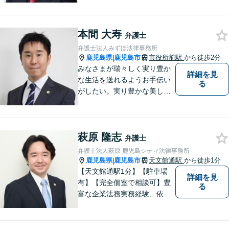
すい弁護士が、依頼者様のた
めに、最良の結果を追求しま
本間 大寿
す。困ったらすぐにご相談く
弁護士
ださい。
弁護士法人みずほ法律事務所
鹿児島県
鹿児島市
市役所前駅
から徒歩2分
|
みなさまが瑞々しく実り豊か
詳細を見
な生活を送れるようお手伝い
る
がしたい。実り豊かな美しい
国を作る一助になりたい。
「実る程首を垂れる稲穂か
な」という初心を大切に，み
萩原 隆志
なさまと一緒に成長させてい
弁護士
ただきたい。それが私たち，
弁護士法人萩原 鹿児島シティ法律事務所
みずほ法律事務所の思いで
鹿児島県
鹿児島市
天文館通駅
から徒歩1分
|
す。
【天文館通駅1分】【駐車場
詳細を見
有】【完全個室で相談可】豊
る
富な企業法務実務経験、依頼
業務解決実績、旺盛な知的好
奇心をもとに、謙虚かつ誠実
にご依頼者の言葉や想いに耳