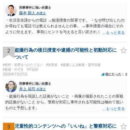
刑事事件に強い弁護士
藤本 顯人
弁護士
・生活安全課からの電話 →痴漢捜査の部署です。 ・なぜ呼び出したの
か尋ねても電話では教えられませんとの事。 →事件捜査の場合にその
ように伝えます。 事前にヒントを与えると言い訳されるからです。 ・
満員電車の中でかなり女性と密着してしまった可能性があるとの心当
たり →やはり痴漢として疑われているのでは。 そもそも痴漢をやって
ないのであれば、何も疑われる筋合いは無いわけですし狼狽える必要
2
盗撮行為の後日捜査や逮捕の可能性と初動対応に
はないですね。
ついて
#前科・前歴をつけたくない
#加害者
#逮捕による解雇・退学回避
#盗撮・のぞき
#不起訴
2026年7月27日
役にたった
2
刑事事件に強い弁護士
井上 祐司
弁護士
・盗撮行為を現認した証拠がないこと ・画像が撮影されたことの客観
的証拠がないこと から、警察が対応し事件される可能性は極めて低い
ものと予想します。
3
児童性的コンテンツへの「いいね」と警察対応に