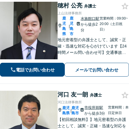
穂村 公亮
弁護士
上山法律事務所
鹿
鹿
水族館口駅
営業時間：09:00~
児
児
20:00（土日祝
から徒歩2
|
島
島
日）
分
県
市
地元密着型の弁護士として、誠実・正
確・迅速な対応を心がけています【24
時間メール問い合わせ可】交通事故／
離婚／労働／不動産等のトラブルにも
幅広く対応。新しい人生のスタートを
電話でお問い合わせ
メールでお問い合わせ
切るお手伝いをします【市電水族館口
駅2分】【完全個室】
河口 友一朗
弁護士
河口法律事務所
市役所前駅
営業時間：本
鹿児
鹿児
|
島県
島市
日定休日
から徒歩3分
【初回相談無料】】地元密着型の弁護
士として、誠実・正確・迅速な対応を