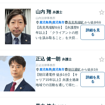
山内 翔
弁護士
山内法律事務所
鹿児島県
鹿児島市
高見馬場駅
から徒歩6分
|
【高見馬場駅6分】【弁護歴8
詳細を見
年以上】「クライアントの想
る
いを汲み取ること」を大切に
し弁護を行います。ご相談の
際には、皆様の胸の内を詳し
くお聞かせください。納得の
正込 健一朗
いく解決になるよう、精一杯
弁護士
尽力いたします。【対応分野
正込法律事務所
多数！】
鹿児島県
鹿児島市
朝日通駅
から徒歩1分
|
【朝日通電停 徒歩1分】【キ
詳細を見
ャリア15年以上】弁護士過疎
る
地域での活動を通して得た経
験とノウハウを生かした弁護
活動。依頼者の内面に真摯に
向き合い、多角的な視点で最