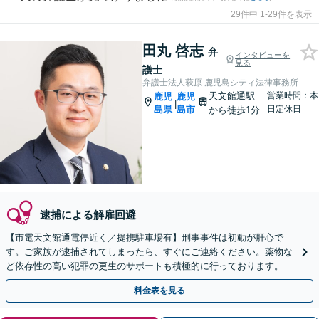
29件中 1-29件を表示
田丸 啓志
弁
インタビューを
見る
護士
弁護士法人萩原 鹿児島シティ法律事務所
天文館通駅
営業時間：本
鹿児
鹿児
|
島県
島市
日定休日
から徒歩1分
逮捕による解雇回避
【市電天文館通電停近く／提携駐車場有】刑事事件は初動が肝心で
す。ご家族が逮捕されてしまったら、すぐにご連絡ください。薬物な
ど依存性の高い犯罪の更生のサポートも積極的に行っております。
料金表を見る