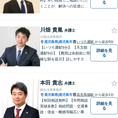
料】早い段階でご相談いただ
る
くことが、解決への近道にな
ります。これからどう動くの
がよいのか、一人で悩まず一
緒に整理していきましょう。
川畑 貴胤
どんなご相談でも、どうぞお
弁護士
気軽にお声がけください。
川畑法律事務所
【電話・WEB相談も対応可
鹿児島県
鹿児島市
いづろ通駅
から徒歩9分
|
能】
【いづろ通駅9分】 【天文館
詳細を見
通駅9分】【費用は依頼前に明
る
確な額を提示】話しやすさを
重視した対応に自信あり。依
頼者さまに納得いくまで心の
うちを話してもらったうえ
本田 貴志
で、お悩みの解決に向けて丁
弁護士
寧にアドバイスしていきま
鶴丸法律事務所
す。
鹿児島県
鹿児島市
高見馬場駅
から徒歩1分
|
【初回相談無料】【年間相談
詳細を見
実績多数】相続問題・交通事
る
故・借金・離婚等幅広い事件
に対応しています。親しみや