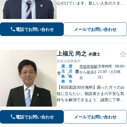
心がけています。新しい人生のスター
トを切る第一歩として、お気軽にご相
談ください【24時間メール問い合わせ
可】豊富な実践経験を活かし、スピー
ド解決を目指します。
電話でお問い合わせ
メールでお問い合わせ
上福元 尚之
弁護士
堂免法律事務所
鹿
鹿
市役所前駅
営業時間：08:00~
児
児
21:00（土日祝
から徒歩2
|
島
島
日）
分
県
市
【初回面談30分無料】困った方々のお
役に立ちたい。相談者さまの不安な気
持ちを解消できるよう、誠実に丁寧に
お話を伺いわかりやすい説明を心がけ
ております【市役所前2分】【休日・夜
電話でお問い合わせ
メールでお問い合わせ
間面談OKも可能】