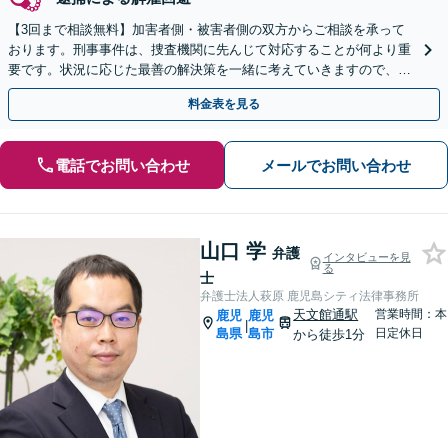
【3回まで相談無料】加害者側・被害者側の双方からご相談を承って
おります。刑事事件は、捜査機関に先んじて対応することが何より重
要です。状況に応じた最善の解決策を一緒に考えていきますので、ま
ずはご相談ください。【休日・夜間対応】
料金表を見る
電話でお問い合わせ
メールでお問い合わせ
山口 学
弁護
インタビューを見
る
士
弁護士法人萩原 鹿児島シティ法律事務所
天文館通駅
営業時間：本
鹿児
鹿児
|
島県
島市
日定休日
から徒歩1分