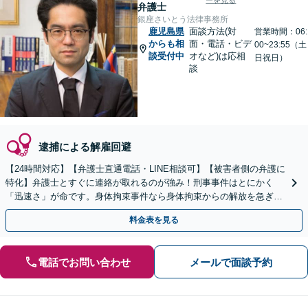
ーを見る
弁護士
銀座さいとう法律事務所
鹿児島県
面談方法(対
営業時間：06:
からも相
面・電話・ビデ
00~23:55（土
談受付中
オなど)は応相
日祝日）
談
逮捕による解雇回避
【24時間対応】【弁護士直通電話・LINE相談可】【被害者側の弁護に
特化】弁護士とすぐに連絡が取れるのが強み！刑事事件はとにかく
「迅速さ」が命です。身体拘束事件なら身体拘束からの解放を急ぎま
す。示談交渉はお任せください。
料金表を見る
電話でお問い合わせ
メールで面談予約