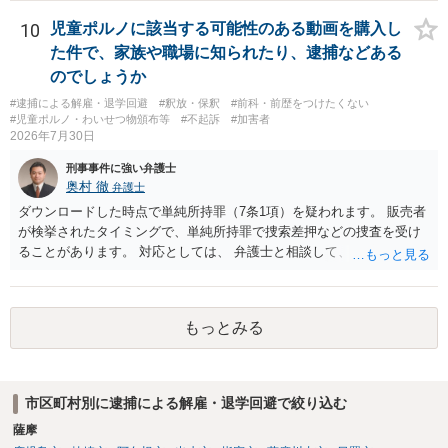
10
児童ポルノに該当する可能性のある動画を購入し
た件で、家族や職場に知られたり、逮捕などある
のでしょうか
#逮捕による解雇・退学回避
#釈放・保釈
#前科・前歴をつけたくない
#児童ポルノ・わいせつ物頒布等
#不起訴
#加害者
2026年7月30日
刑事事件に強い弁護士
奥村 徹
弁護士
ダウンロードした時点で単純所持罪（7条1項）を疑われます。 販売者
が検挙されたタイミングで、単純所持罪で捜索差押などの捜査を受け
ることがあります。 対応としては、 弁護士と相談して、 児童ポルノ
と知らなかったという弁解を厚くした書面を作成してもらい 警察に相
談しておく などが考えられます。
もっとみる
市区町村別に逮捕による解雇・退学回避で絞り込む
薩摩