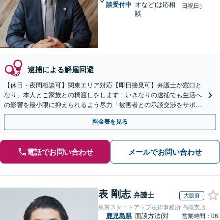
談受付中
オなど)は応相
日祝日）
談
逮捕による解雇回避
【休日・夜間相談可】関東エリア対応【即日接見可】弁護士が窓口と
なり、本人とご家族との橋渡しをします！いきなりの逮捕でも生活へ
の影響を最小限に抑えられるよう尽力「被害者との示談交渉をサポー
ト」「任意取調べにも対応」
料金表を見る
電話でお問い合わせ
メールでお問い合わせ
表 剛志
弁護士
大阪府
東京スタートアップ法律事務所 高槻支店
鹿児島県
面談方法(対
営業時間：06: