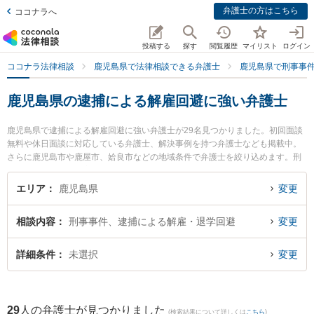
弁護士の方はこちら
ココナラへ
投稿する
探す
閲覧履歴
マイリスト
ログイン
ココナラ法律相談
鹿児島県で法律相談できる弁護士
鹿児島県で刑事事
鹿児島県の逮捕による解雇回避に強い弁護士
鹿児島県で逮捕による解雇回避に強い弁護士が29名見つかりました。初回面談
無料や休日面談に対応している弁護士、解決事例を持つ弁護士なども掲載中。
さらに鹿児島市や鹿屋市、姶良市などの地域条件で弁護士を絞り込めます。刑
事事件に関係する加害者側や少年事件、再犯・前科あり等の細かな分野での絞
り込み検索もでき便利です。特に弁護士法人萩原 鹿児島シティ法律事務所の田
エリア
鹿児島県
変更
丸 啓志弁護士や樋口法律事務所の樋口 翔馬弁護士、弁護士法人萩原 鹿児島シ
ティ法律事務所の西 弘喜弁護士のプロフィール情報や弁護士費用、強みなどが
相談内容
刑事事件、逮捕による解雇・退学回避
変更
注目されています。『鹿児島県で土日や夜間に発生した逮捕による解雇回避の
トラブルを今すぐに弁護士に相談したい』『逮捕による解雇回避のトラブル解
決の実績豊富な近くの弁護士を検索したい』『初回相談無料で逮捕による解雇
詳細条件
未選択
変更
回避を法律相談できる鹿児島県内の弁護士に相談予約したい』などでお困りの
相談者さんにおすすめです。
29
人の弁護士が見つかりました
(検索結果について詳しくは
こちら
)