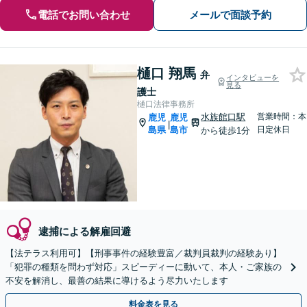
電話でお問い合わせ
メールで面談予約
樋口 翔馬
弁
インタビューを
見る
護士
樋口法律事務所
水族館口駅
営業時間：本
鹿児
鹿児
|
島県
島市
日定休日
から徒歩1分
逮捕による解雇回避
【法テラス利用可】【刑事事件の経験豊富／裁判員裁判の経験あり】
「犯罪の種類を問わず対応」スピーディーに動いて、本人・ご家族の
不安を解消し、最善の結果に導けるよう尽力いたします
料金表を見る