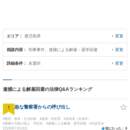
ができるよう精一杯努めさせ
ていただきます。お気軽にご
相談ください。
エリア
鹿児島県
変更
相談内容
刑事事件、逮捕による解雇・退学回避
変更
詳細条件
未選択
変更
逮捕による解雇回避の法律Q&Aランキング
1
急な警察署からの呼び出し
#冤罪・無実・正当防衛
#痴漢・性犯罪
#加害者（未成年）
#逮捕や勾留の阻止・準抗告
#逮捕による解雇・退学回避
#示談交渉
2026年7月16日
役にたった
8