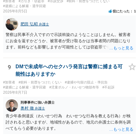
#加害者
#万引き・窃盗罪
#示談交渉
#前科・前歴をつけたくない
する車両があると服を着ている（わいせつな状態をなくしている）の
#逮捕による解雇・退学回避
ですから，むしろ見られないようにしており，故意が認められること
2026年8月5日
役にたった
1
はありません。 以上より，公然わいせつ罪には該当しませんから，捜
査の対象になることはありません。 警察から連絡がくることもないで
肥田 弘昭
弁護士
しょう。 【質問２】 見せようと思っていないことは，服を着たりする
行為から明らかです。したがいまして，注意を受けることさえありま
警察は民事不介入ですので示談斡旋のようなことはしません。被害者
せん。まして，刑罰として罰せられることもありません。 【質問３】
にお金を返すかどうか、被害者が受け取るかは当事者間の問題になり
以上のように犯罪の嫌疑が否定されますから，逮捕勾留される可能性
ます。前科なども影響しますが可能性としては窃盗罪ですので、逮捕
はありません。その理由がないのです。 【質問４】 起訴猶予は，犯罪
勾留や略式起訴などの可能性もあります。ご参考にしてください。
が成立することが前提ですので，不起訴とする理由としても前提を欠
いています。不起訴にするにしても，不起訴の可能性はありません。
9
DMで未成年へのセクハラ発言は警察に捕まる可
あえて不起訴の理由を挙げるなら，「嫌疑不十分」か「嫌疑なし」で
能性はありますか
す。
#加害者
#前科・前歴をつけたくない
#逮捕や勾留の阻止・準抗告
#逮捕による解雇・退学回避
#児童ポルノ・わいせつ物頒布等
#不起訴
2026年8月7日
刑事事件に強い弁護士
奥村 徹
弁護士
青少年条例違反（わいせつ行為 わいせつな行為を教える行為）が検
討されると思いますが、地域性があるので、地元の弁護士に条例を調
べてもらう必要があります。