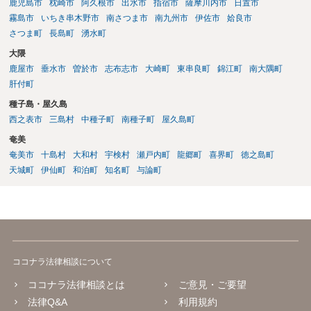
鹿児島市
枕崎市
阿久根市
出水市
指宿市
薩摩川内市
日置市
霧島市
いちき串木野市
南さつま市
南九州市
伊佐市
姶良市
さつま町
長島町
湧水町
大隈
鹿屋市
垂水市
曽於市
志布志市
大崎町
東串良町
錦江町
南大隅町
肝付町
種子島・屋久島
西之表市
三島村
中種子町
南種子町
屋久島町
奄美
奄美市
十島村
大和村
宇検村
瀬戸内町
龍郷町
喜界町
徳之島町
天城町
伊仙町
和泊町
知名町
与論町
ココナラ法律相談について
ココナラ法律相談とは
ご意見・ご要望
法律Q&A
利用規約