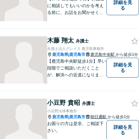
詳細を見
に相談してもいいのかを考え
る
る前に、お話をお聞かせくだ
さい。刑事・男女問題・借金
など幅広く対応◎お一人おひ
とりにとって最適な解決方法
木藤 翔太
をご提案いたします。
弁護士
弁護士法人グレイス 鹿児島事務所
鹿児島県
鹿児島市
鹿児島中央駅
から徒歩1分
|
【鹿児島中央駅徒歩1分】早い
詳細を見
段階でご相談いただくこと
る
が、解決への近道になりま
す。これからどう動くのがよ
いのか、一人で悩まず一緒に
整理していきましょう。どん
小豆野 貴昭
なご相談でも、どうぞお気軽
弁護士
にお声がけください。【初回
小豆野法律事務所
相談無料】【電話・WEB面談
鹿児島県
鹿児島市
朝日通駅
から徒歩1分
|
可】
お困りの方は是非、ご相談下
詳細を見
さい。
る