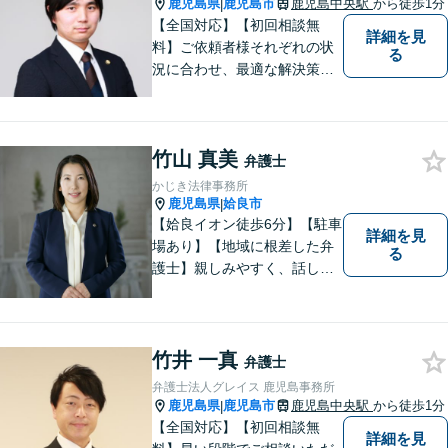
鹿児島県
鹿児島市
鹿児島中央駅
から徒歩1分
|
【全国対応】【初回相談無
詳細を見
料】ご依頼者様それぞれの状
る
況に合わせ、最適な解決策を
ご提案します。緊急のご相談
にも迅速に対応いたします。
一つひとつの問題に丁寧に向
竹山 真美
き合い、解決までしっかりサ
弁護士
ポートします。【電話・WEB
かじき法律事務所
相談も対応可能】
鹿児島県
姶良市
|
【姶良イオン徒歩6分】【駐車
詳細を見
場あり】【地域に根差した弁
る
護士】親しみやすく、話しや
すい、皆様にとって身近な弁
護士でありたいと思っていま
す。離婚問題／相続問題／借
金問題／交通事故など、幅広
竹井 一真
弁護士
く対応可能。お悩みの方は、
弁護士法人グレイス 鹿児島事務所
お気軽にご相談ください。
鹿児島県
鹿児島市
鹿児島中央駅
から徒歩1分
|
【全国対応】【初回相談無
詳細を見