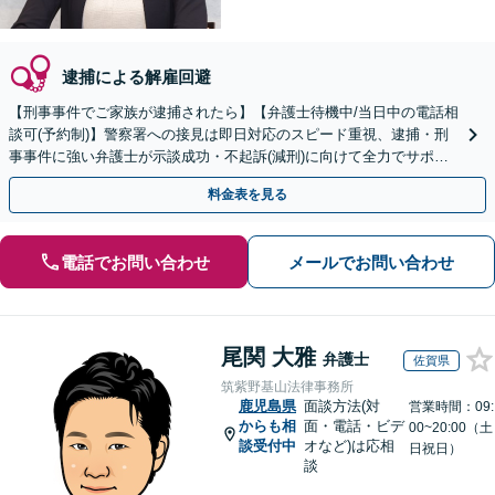
逮捕による解雇回避
【刑事事件でご家族が逮捕されたら】【弁護士待機中/当日中の電話相
談可(予約制)】警察署への接見は即日対応のスピード重視、逮捕・刑
事事件に強い弁護士が示談成功・不起訴(減刑)に向けて全力でサポー
トします。【加害者側の相談専門】
料金表を見る
電話でお問い合わせ
メールでお問い合わせ
尾関 大雅
弁護士
佐賀県
筑紫野基山法律事務所
鹿児島県
面談方法(対
営業時間：09:
からも相
面・電話・ビデ
00~20:00（土
談受付中
オなど)は応相
日祝日）
談