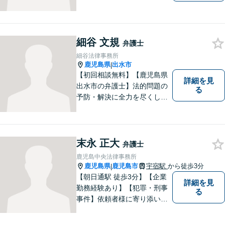
細谷 文規
弁護士
細谷法律事務所
鹿児島県
出水市
|
【初回相談無料】【鹿児島県
詳細を見
出水市の弁護士】法的問題の
る
予防・解決に全力を尽くしま
す。
末永 正大
弁護士
鹿児島中央法律事務所
鹿児島県
鹿児島市
宇宿駅
から徒歩3分
|
【朝日通駅 徒歩3分】【企業
詳細を見
勤務経験あり】【犯罪・刑事
る
事件】依頼者様に寄り添い、
解決までサポートして、心の
負担を少しでも和らげること