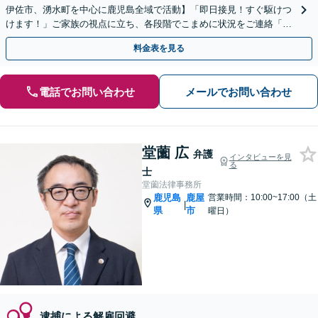
伊佐市、湧水町を中心に鹿児島全域で活動】「即日接見！すぐ駆けつ
けます！」ご家族の視点に立ち、各段階でこまめに状況をご連絡「被
害者感情に十分に配慮し示談交渉」【休日・夜間相談可】
料金表を見る
電話でお問い合わせ
メールでお問い合わせ
堂薗 広
弁護
インタビューを見
る
士
堂薗法律事務所
鹿児島
鹿屋
営業時間：10:00~17:00（土
|
県
市
曜日）
逮捕による解雇回避