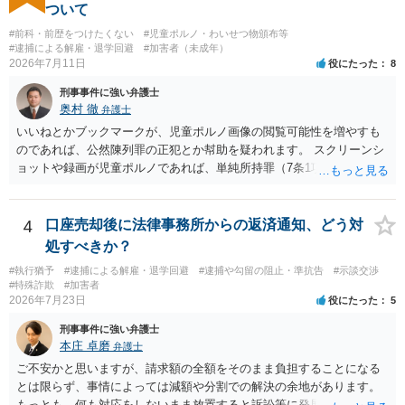
ついて
#前科・前歴をつけたくない
#児童ポルノ・わいせつ物頒布等
#逮捕による解雇・退学回避
#加害者（未成年）
2026年7月11日
役にたった
8
刑事事件に強い弁護士
奥村 徹
弁護士
いいねとかブックマークが、児童ポルノ画像の閲覧可能性を増やすも
のであれば、公然陳列罪の正犯とか幇助を疑われます。 スクリーンシ
ョットや録画が児童ポルノであれば、単純所持罪（7条1項）になりま
す。 いいね・ブックマークが犯罪になるかは微妙ですが、もとの児童
ポルノ画像の陳列者の関連先として、任意で取調を受けた人はいま
す。 snsのサーバー凍結の具体的理由はわかりませんが、児童ポルノ
4
口座売却後に法律事務所からの返済通知、どう対
であれば、日本警察に連絡されて、日本の刑罰法規に触れる点があれ
処すべきか？
ば、捜査を受けることがあります。
#執行猶予
#逮捕による解雇・退学回避
#逮捕や勾留の阻止・準抗告
#示談交渉
#特殊詐欺
#加害者
2026年7月23日
役にたった
5
刑事事件に強い弁護士
本庄 卓磨
弁護士
ご不安かと思いますが、請求額の全額をそのまま負担することになる
とは限らず、事情によっては減額や分割での解決の余地があります。
もっとも、何も対応をしないまま放置すると訴訟等に発展してしまう