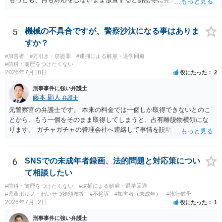
可能性がありますので、お早めに弁護士にご相談されることをおすす
めします。
5
機械の不具合ですが、警察沙汰になる事はありま
すか？
#加害者
#万引き・窃盗罪
#逮捕による解雇・退学回避
#前科・前歴をつけたくない
2026年7月18日
役にたった
2
刑事事件に強い弁護士
藤本 顯人
弁護士
元警察官の弁護士です。 本来の料金では一個しか取得できないとのこ
とから、もう一個をそのまま取得してしまうと、占有離脱物横領にな
ります。 ガチャガチャの管理会社へ連絡して事情を説明して一個返還
するか、一回分の追加料金を支払って取得するのが良いと思います。
あるいは管理会社がお金は不要かつ返還不要との申し出があれば取得
しても問題ありません。
6
SNSでの未成年者録画、法的問題と対応策につい
て相談したい
#前科・前歴をつけたくない
#逮捕による解雇・退学回避
#児童ポルノ・わいせつ物頒布等
#不起訴
#加害者（未成年）
#執行猶予
2026年7月12日
役にたった
1
刑事事件に強い弁護士