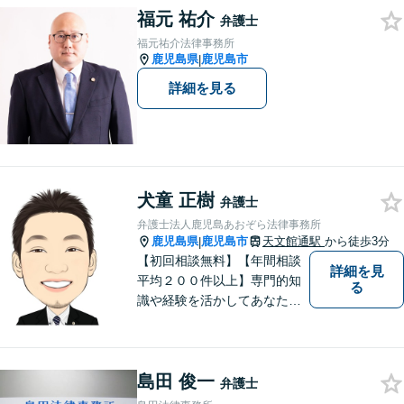
福元 祐介
を傾け、依頼者の悩みに寄り
弁護士
添って助言や提案を提供して
福元祐介法律事務所
参ります。 お気軽にご相談く
鹿児島県
鹿児島市
|
ださい。
詳細を見る
犬童 正樹
弁護士
弁護士法人鹿児島あおぞら法律事務所
鹿児島県
鹿児島市
天文館通駅
から徒歩3分
|
【初回相談無料】【年間相談
詳細を見
平均２００件以上】専門的知
る
識や経験を活かしてあなたの
心をあおぞらにします！債務
整理、離婚や不倫などの男女
問題、相続、交通事故、私選
島田 俊一
弁護などに強い弁護士です。
弁護士
「鹿児島あおぞら法律事務