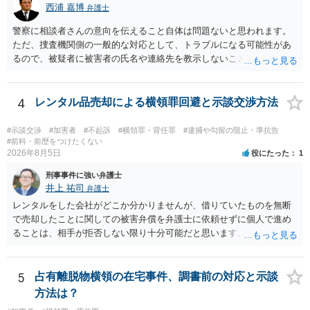
西浦 嘉博
弁護士
警察に相談者さんの意向を伝えること自体は問題ないと思われます。
ただ、捜査機関側の一般的な対応として、トラブルになる可能性があ
るので、被疑者に被害者の氏名や連絡先を教示しないことがあり得ま
す。 その場合、相談者さんが強いて和解や示談の成立を希求されるの
でしたら、弁護士に依頼される必要が生じます。 なお、捜査機関の言
う「横領罪」は、相談の背景に記載されている事情から占有離脱物横
4
レンタル品売却による横領罪回避と示談交渉方法
領罪を指すと思われます。 上記、ご参考ください。
#示談交渉
#加害者
#不起訴
#横領罪・背任罪
#逮捕や勾留の阻止・準抗告
#前科・前歴をつけたくない
2026年8月5日
役にたった
1
刑事事件に強い弁護士
井上 祐司
弁護士
レンタルをした会社がどこか分かりませんが、借りていたものを無断
で売却したことに関しての被害弁償を弁護士に依頼せずに個人で進め
ることは、相手が拒否しない限り十分可能だと思います。 見積を出し
てもらって、それが妥当か（正規品の市場価格と大きく齟齬がない
か）、弁護士に法律相談において助言をもらえば足りるでしょう。
5
占有離脱物横領の在宅事件、調書前の対応と示談
方法は？