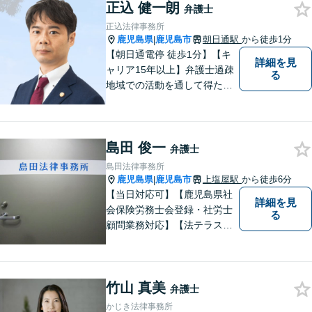
正込 健一朗
を傾け、依頼者の悩みに寄り
弁護士
添って助言や提案を提供して
正込法律事務所
参ります。 お気軽にご相談く
鹿児島県
鹿児島市
朝日通駅
から徒歩1分
|
ださい。
【朝日通電停 徒歩1分】【キ
詳細を見
ャリア15年以上】弁護士過疎
る
地域での活動を通して得た経
験とノウハウを生かした弁護
活動。依頼者の内面に真摯に
向き合い、多角的な視点で最
島田 俊一
適な解決策をご提案します
弁護士
島田法律事務所
鹿児島県
鹿児島市
上塩屋駅
から徒歩6分
|
【当日対応可】【鹿児島県社
詳細を見
会保険労務士会登録・社労士
る
顧問業務対応】【法テラス対
応】【初回３０分無料】【上
塩屋電停から徒歩6分】【駐車
場有り】
竹山 真美
弁護士
かじき法律事務所