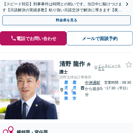
【スピード対応】刑事事件は時間との戦いです。当日中に駆けつけま
す【示談解決の実績多数】粘り強い示談交渉で解決に導きます【夜
間・休日のご相談可能】
料金表を見る
電話でお問い合わせ
メールで面談予約
清野 龍作
弁
インタビューを
見る
護士
清野法律会計事務所
鹿
鹿
中洲通駅
営業時間：08:30
児
児
~17:30（平日）
から徒歩5
|
島
島
分
県
市
横領罪・背任罪