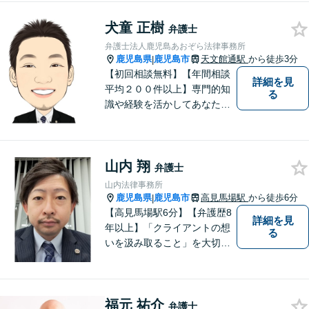
一つひとつの問題に丁寧に向
犬童 正樹
き合い、解決までしっかりサ
弁護士
ポートします。【電話・WEB
弁護士法人鹿児島あおぞら法律事務所
相談も対応可能】
鹿児島県
鹿児島市
天文館通駅
から徒歩3分
|
【初回相談無料】【年間相談
詳細を見
平均２００件以上】専門的知
る
識や経験を活かしてあなたの
心をあおぞらにします！債務
整理、離婚や不倫などの男女
問題、相続、交通事故、私選
山内 翔
弁護などに強い弁護士です。
弁護士
「鹿児島あおぞら法律事務
山内法律事務所
所」で検索。
鹿児島県
鹿児島市
高見馬場駅
から徒歩6分
|
【高見馬場駅6分】【弁護歴8
詳細を見
年以上】「クライアントの想
る
いを汲み取ること」を大切に
し弁護を行います。ご相談の
際には、皆様の胸の内を詳し
くお聞かせください。納得の
福元 祐介
いく解決になるよう、精一杯
弁護士