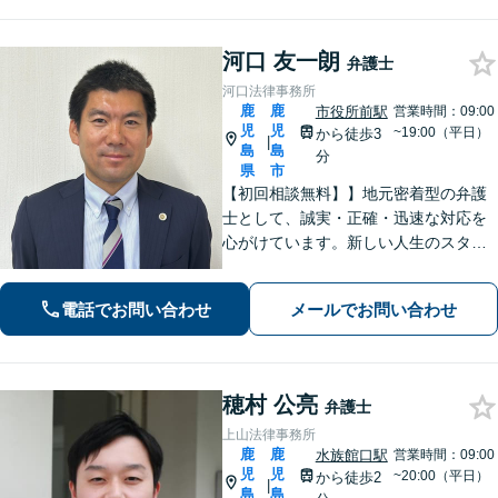
河口 友一朗
弁護士
河口法律事務所
鹿
鹿
市役所前駅
営業時間：09:00
児
児
~19:00（平日）
から徒歩3
|
島
島
分
県
市
【初回相談無料】】地元密着型の弁護
士として、誠実・正確・迅速な対応を
心がけています。新しい人生のスター
トを切る第一歩として、お気軽にご相
談ください【24時間メール問い合わせ
電話でお問い合わせ
メールでお問い合わせ
可】豊富な実践経験を活かし、スピー
ド解決を目指します。
穂村 公亮
弁護士
上山法律事務所
鹿
鹿
水族館口駅
営業時間：09:00
児
児
~20:00（平日）
から徒歩2
|
島
島