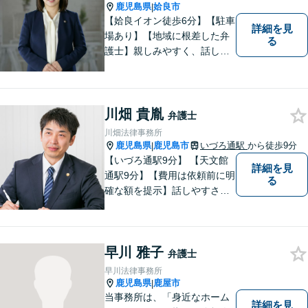
鹿児島県
姶良市
|
【姶良イオン徒歩6分】【駐車
詳細を見
場あり】【地域に根差した弁
る
護士】親しみやすく、話しや
すい、皆様にとって身近な弁
護士でありたいと思っていま
す。離婚問題／相続問題／借
金問題／交通事故など、幅広
川畑 貴胤
弁護士
く対応可能。お悩みの方は、
川畑法律事務所
お気軽にご相談ください。
鹿児島県
鹿児島市
いづろ通駅
から徒歩9分
|
【いづろ通駅9分】 【天文館
詳細を見
通駅9分】【費用は依頼前に明
る
確な額を提示】話しやすさを
重視した対応に自信あり。依
頼者さまに納得いくまで心の
うちを話してもらったうえ
早川 雅子
で、お悩みの解決に向けて丁
弁護士
寧にアドバイスしていきま
早川法律事務所
す。
鹿児島県
鹿屋市
|
当事務所は、「身近なホーム
詳細を見