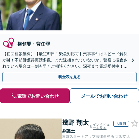
横領罪・背任罪
【初回相談無料】【最短即日！緊急対応可】刑事事件はスピード解決
が鍵！不起訴獲得実績多数。まだ逮捕されていないが、警察に捜査さ
れている場合は一刻も早くご相談ください。深夜まで電話受付中！痴
漢／盗撮／のぞき／その他性犯罪など
料金表を見る
電話でお問い合わせ
メールでお問い合わせ
幾野 翔太
大阪府
インタビュ
ーを見る
弁護士
東京スタートアップ法律事務所 大阪支店