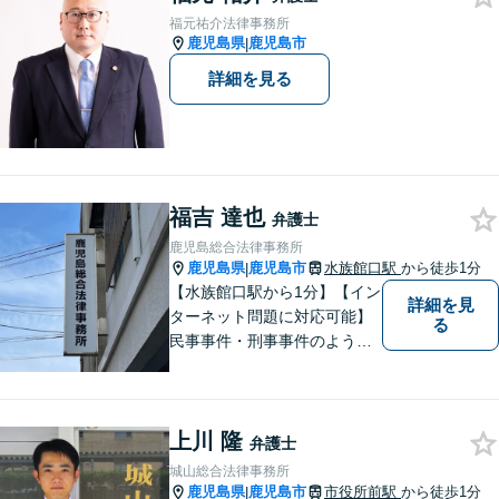
尽力いたします。【対応分野
福元祐介法律事務所
多数！】
鹿児島県
鹿児島市
|
詳細を見る
福吉 達也
弁護士
鹿児島総合法律事務所
鹿児島県
鹿児島市
水族館口駅
から徒歩1分
|
【水族館口駅から1分】【イン
詳細を見
ターネット問題に対応可能】
る
民事事件・刑事事件のような
問題のみならず、インターネ
ット問題にも対応しておりま
す。電話・メールでのお問い
上川 隆
合わせも受け付けておりま
弁護士
す。お気軽にご相談くださ
城山総合法律事務所
い。
鹿児島県
鹿児島市
市役所前駅
から徒歩1分
|