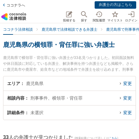
弁護士の方はこちら
ココナラへ
投稿する
探す
閲覧履歴
マイリスト
ログイン
ココナラ法律相談
鹿児島県で法律相談できる弁護士
鹿児島県で刑事事
鹿児島県の横領罪・背任罪に強い弁護士
鹿児島県で横領罪・背任罪に強い弁護士が33名見つかりました。初回面談無料
や休日面談に対応している弁護士、解決事例を持つ弁護士なども掲載中。さら
に鹿児島市や鹿屋市、姶良市などの地域条件で弁護士を絞り込めます。刑事事
件に関係する加害者側や少年犯罪、再犯・前科あり等の細かな分野での絞り込
み検索もでき便利です。特に弁護士法人萩原 鹿児島シティ法律事務所の田丸 啓
エリア
鹿児島県
変更
志弁護士や宮路法律事務所の宮路 真行弁護士、樋口法律事務所の樋口 翔馬弁護
士のプロフィール情報や弁護士費用、強みなどが注目されています。『鹿児島
相談内容
刑事事件、横領罪・背任罪
変更
県で土日や夜間に発生した横領罪・背任罪のトラブルを今すぐに弁護士に相談
したい』『横領罪・背任罪のトラブル解決の実績豊富な近くの弁護士を検索し
たい』『初回相談無料で横領罪・背任罪を法律相談できる鹿児島県内の弁護士
詳細条件
未選択
変更
に相談予約したい』などでお困りの相談者さんにおすすめです。
33
人の弁護士が見つかりました
(検索結果について詳しくは
こちら
)