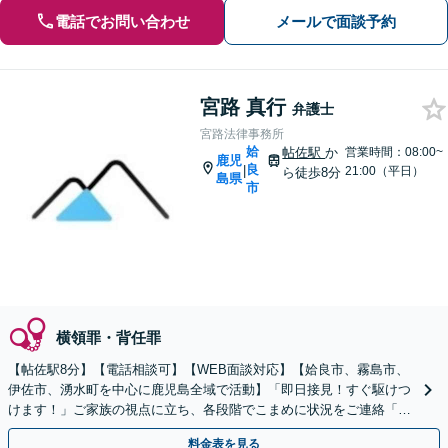
電話でお問い合わせ
メールで面談予約
宮路 真行
弁護士
宮路法律事務所
姶
帖佐駅
か
営業時間：08:00~
鹿児
良
|
21:00（平日）
ら徒歩8分
島県
市
横領罪・背任罪
【帖佐駅8分】【電話相談可】【WEB面談対応】【姶良市、霧島市、
伊佐市、湧水町を中心に鹿児島全域で活動】「即日接見！すぐ駆けつ
けます！」ご家族の視点に立ち、各段階でこまめに状況をご連絡「被
害者感情に十分に配慮し示談交渉」【休日・夜間相談可】
料金表を見る