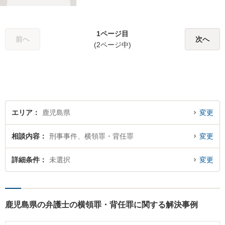
す。これからどう動くのがよ
いのか、一人で悩まず一緒に
整理していきましょう。どん
1ページ目
なご相談でも、どうぞお気軽
前へ
次へ
(2ページ中)
にお声がけください。【初回
相談無料】【電話・WEB面談
可】
エリア
鹿児島県
変更
相談内容
刑事事件、横領罪・背任罪
変更
詳細条件
未選択
変更
鹿児島県の弁護士の横領罪・背任罪に関する解決事例