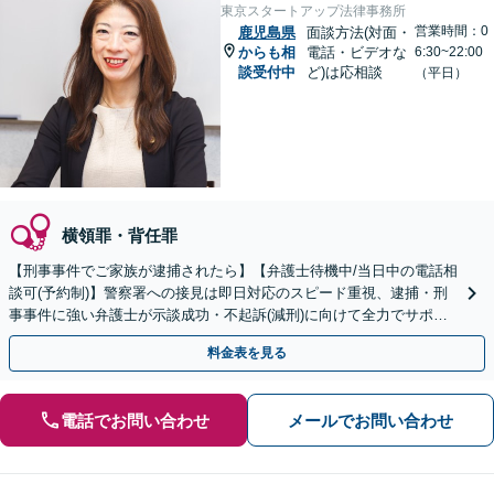
東京スタートアップ法律事務所
営業時間：0
鹿児島県
面談方法(対面・
からも相
電話・ビデオな
6:30~22:00
談受付中
ど)は応相談
（平日）
横領罪・背任罪
【刑事事件でご家族が逮捕されたら】【弁護士待機中/当日中の電話相
談可(予約制)】警察署への接見は即日対応のスピード重視、逮捕・刑
事事件に強い弁護士が示談成功・不起訴(減刑)に向けて全力でサポー
トします。【加害者側の相談専門】
料金表を見る
電話でお問い合わせ
メールでお問い合わせ