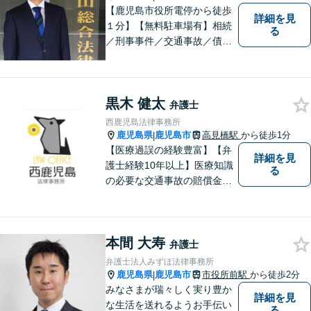
【鹿児島市役所電停から徒歩
詳細を見
１分】【無料駐車場有】相続
る
／刑事事件／交通事故／債務
整理などの分野に対応可能。
相談者・依頼者の不安を少し
でも減らせるよう、親切・丁
黒木 健太
寧な対応を心がけています。
弁護士
お気軽にご相談ください。
西鹿児島法律事務所
鹿児島県
鹿児島市
高見橋駅
から徒歩1分
|
【医療過誤の経験豊富】【弁
詳細を見
護士経験10年以上】医療知識
る
の必要な交通事故の賠償金請
求、後遺障害等級申請はお任
せ。手術後の後遺症に疑問の
ある人もお気軽にご相談くだ
本間 大寿
さい。依頼者様との信頼関係
弁護士
を大切に解決へ向けて尽力い
弁護士法人みずほ法律事務所
たします。【休日・夜間対応
鹿児島県
鹿児島市
市役所前駅
から徒歩2分
|
可】
みなさまが瑞々しく実り豊か
詳細を見
な生活を送れるようお手伝い
る