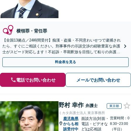
横領罪・背任罪
【全国13拠点／24時間受付】痴漢・盗撮・不同意わいせつで逮捕され
たら、すぐにご相談ください。刑事事件の示談交渉の経験豊富な弁護
士がスピード対応します！不起訴・早期釈放を目指して粘りの弁護活
動を行います。
料金表を見る
電話でお問い合わせ
メールでお問い合わせ
野村 幸作
弁護士
東京都
ミカタ弁護士法人 東京事務所
営業時間：0
鹿児島県
面談方法(対面・
からも相
電話・ビデオな
8:30~23:00
談受付中
ど)は応相談
（平日）