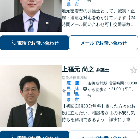
分
県
市
地元密着型の弁護士として、誠実・正
確・迅速な対応を心がけています【24
時間メール問い合わせ可】交通事故／
離婚／労働／不動産等のトラブルにも
幅広く対応。新しい人生のスタートを
電話でお問い合わせ
メールでお問い合わせ
切るお手伝いをします【市電水族館口
駅2分】【完全個室】
上福元 尚之
弁護士
堂免法律事務所
鹿
鹿
市役所前駅
営業時間：08:00
児
児
~21:00（平日）
から徒歩2
|
島
島
分
県
市
【初回面談30分無料】困った方々のお
役に立ちたい。相談者さまの不安な気
持ちを解消できるよう、誠実に丁寧に
お話を伺いわかりやすい説明を心がけ
ております【市役所前2分】【休日・夜