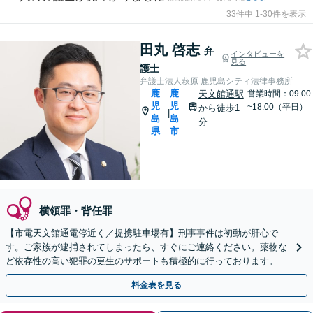
33件中 1-30件を表示
田丸 啓志
弁
インタビューを
見る
護士
弁護士法人萩原 鹿児島シティ法律事務所
鹿
鹿
天文館通駅
営業時間：09:00
児
児
~18:00（平日）
から徒歩1
|
島
島
分
県
市
横領罪・背任罪
【市電天文館通電停近く／提携駐車場有】刑事事件は初動が肝心で
す。ご家族が逮捕されてしまったら、すぐにご連絡ください。薬物な
ど依存性の高い犯罪の更生のサポートも積極的に行っております。
料金表を見る