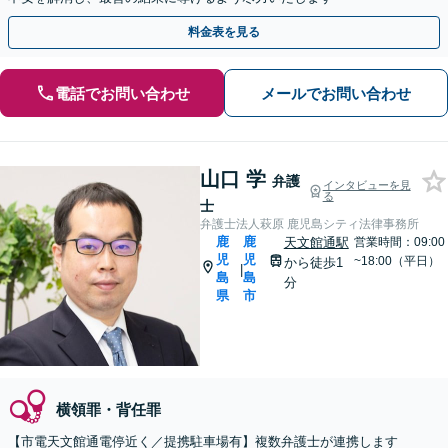
料金表を見る
電話でお問い合わせ
メールでお問い合わせ
山口 学
弁護
インタビューを見
る
士
弁護士法人萩原 鹿児島シティ法律事務所
鹿
鹿
天文館通駅
営業時間：09:00
児
児
~18:00（平日）
から徒歩1
|
島
島
分
県
市
横領罪・背任罪
【市電天文館通電停近く／提携駐車場有】複数弁護士が連携します