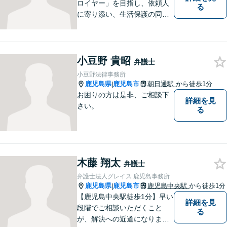
ロイヤー」を目指し、依頼人
る
に寄り添い、生活保護の同行
申請から自立支援の道筋まで
念頭において事件処理を行な
っております。
小豆野 貴昭
弁護士
小豆野法律事務所
鹿児島県
鹿児島市
朝日通駅
から徒歩1分
|
お困りの方は是非、ご相談下
詳細を見
さい。
る
木藤 翔太
弁護士
弁護士法人グレイス 鹿児島事務所
鹿児島県
鹿児島市
鹿児島中央駅
から徒歩1分
|
【鹿児島中央駅徒歩1分】早い
詳細を見
段階でご相談いただくこと
る
が、解決への近道になりま