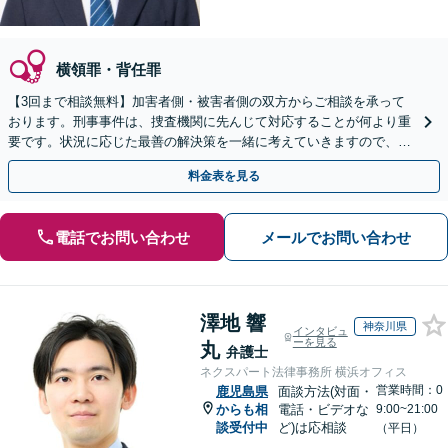
横領罪・背任罪
【3回まで相談無料】加害者側・被害者側の双方からご相談を承って
おります。刑事事件は、捜査機関に先んじて対応することが何より重
要です。状況に応じた最善の解決策を一緒に考えていきますので、ま
ずはご相談ください。【休日・夜間対応】
料金表を見る
電話でお問い合わせ
メールでお問い合わせ
澤地 響
神奈川県
インタビュ
ーを見る
丸
弁護士
ネクスパート法律事務所 横浜オフィス
営業時間：0
鹿児島県
面談方法(対面・
からも相
電話・ビデオな
9:00~21:00
談受付中
ど)は応相談
（平日）