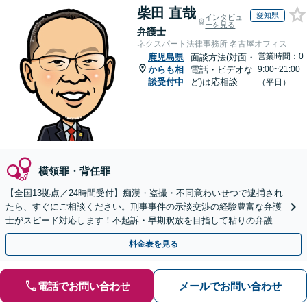
柴田 直哉
愛知県
インタビュ
ーを見る
弁護士
ネクスパート法律事務所 名古屋オフィス
営業時間：0
鹿児島県
面談方法(対面・
からも相
電話・ビデオな
9:00~21:00
談受付中
ど)は応相談
（平日）
横領罪・背任罪
【全国13拠点／24時間受付】痴漢・盗撮・不同意わいせつで逮捕され
たら、すぐにご相談ください。刑事事件の示談交渉の経験豊富な弁護
士がスピード対応します！不起訴・早期釈放を目指して粘りの弁護活
動を行います。
料金表を見る
電話でお問い合わせ
メールでお問い合わせ