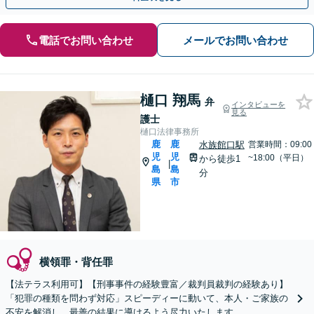
電話でお問い合わせ
メールでお問い合わせ
樋口 翔馬
弁
インタビューを
見る
護士
樋口法律事務所
鹿
鹿
水族館口駅
営業時間：09:00
児
児
~18:00（平日）
から徒歩1
|
島
島
分
県
市
横領罪・背任罪
【法テラス利用可】【刑事事件の経験豊富／裁判員裁判の経験あり】
「犯罪の種類を問わず対応」スピーディーに動いて、本人・ご家族の
不安を解消し、最善の結果に導けるよう尽力いたします