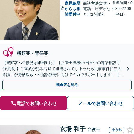
営業時間：0
鹿児島県
面談方法(対面・
からも相
電話・ビデオな
6:30~22:00
談受付中
ど)は応相談
（平日）
横領罪・背任罪
【警察署への接見は即日対応】【弁護士待機中/当日中の電話相談可
(予約制)】ご家族が犯罪容疑で逮捕されてしまったら刑事事件担当の
弁護士が身柄釈放・不起訴獲得に向けて全力でサポートします。【毎
月100名以上の相談実績】【全国対応】
料金表を見る
電話でお問い合わせ
メールでお問い合わせ
玄場 和子
弁護士
東京都