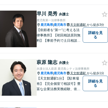
すい弁護士が、依頼者様のた
めに、最良の結果を追求しま
早川 晃秀
す。困ったらすぐにご相談く
弁護士
ださい。
鹿児島第一法律事務所
鹿児島県
鹿児島市
天文館通駅
から徒歩3分
|
【依頼者を“第一”に考える法
詳細を見
律事務所】【初回相談原則無
る
料】【事前予約で土日相談
可】【オンライン面談・電子
契約対応】刑事弁護・民事損
害賠償請求を注力分野とし
萩原 隆志
て、確かな経験にもとづき、
弁護士
幅広い分野の法的トラブルへ
弁護士法人萩原 鹿児島シティ法律事務所
の対応が可能です。
鹿児島県
鹿児島市
天文館通駅
から徒歩1分
|
【天文館通駅1分】【駐車場
詳細を見
有】【完全個室で相談可】豊
る
富な企業法務実務経験、依頼
業務解決実績、旺盛な知的好
奇心をもとに、謙虚かつ誠実
にご依頼者の言葉や想いに耳