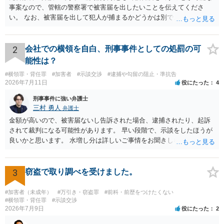
事案なので、管轄の警察署で被害届を出したいことを伝えてくださ
い。 なお、被害届を出して犯人が捕まるかどうかは別で、置き忘れた
場所やトイレに防犯カメラが無いと、犯人の特定が困難か不可能だと
思います。 いずれにせよ一度対応を求めてみた方が納得できるのでは
ないでしょうか。
2
会社での横領を自白、刑事事件としての処罰の可
能性は？
#横領罪・背任罪
#加害者
#示談交渉
#逮捕や勾留の阻止・準抗告
2026年7月11日
役にたった
4
刑事事件に強い弁護士
三村 勇人
弁護士
金額が高いので、被害届ないし告訴された場合、逮捕されたり、起訴
されて裁判になる可能性があります。 早い段階で、示談をしたほうが
良いかと思います。 水増し分は詳しいご事情をお聞きしなければお答
えできません。
3
窃盗で取り調べを受けました。
#加害者（未成年）
#万引き・窃盗罪
#前科・前歴をつけたくない
#横領罪・背任罪
#示談交渉
2026年7月9日
役にたった
2