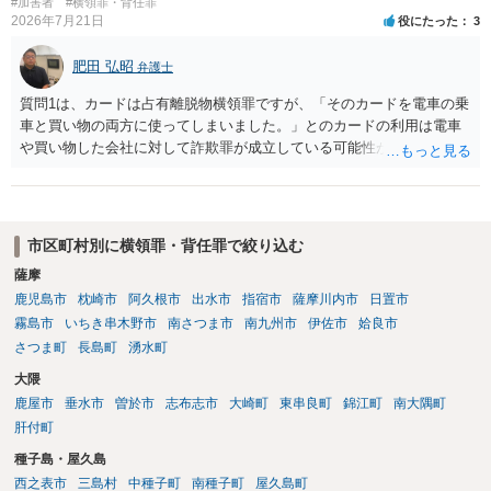
#加害者
#横領罪・背任罪
2026年7月21日
役にたった
3
肥田 弘昭
弁護士
質問1は、カードは占有離脱物横領罪ですが、「そのカードを電車の乗
車と買い物の両方に使ってしまいました。」とのカードの利用は電車
や買い物した会社に対して詐欺罪が成立している可能性があります。
そのため質問２は行く前に弁護士に相談した方が良いかと思います。
質問３は弁護士と相談して弁護士にして貰うと良いかと思います。弁
護士費用はケースバイケースですが着手金としては33万円以上が相場
かと思います。ご参考にしてください。
市区町村別に横領罪・背任罪で絞り込む
薩摩
鹿児島市
枕崎市
阿久根市
出水市
指宿市
薩摩川内市
日置市
霧島市
いちき串木野市
南さつま市
南九州市
伊佐市
姶良市
さつま町
長島町
湧水町
大隈
鹿屋市
垂水市
曽於市
志布志市
大崎町
東串良町
錦江町
南大隅町
肝付町
種子島・屋久島
西之表市
三島村
中種子町
南種子町
屋久島町