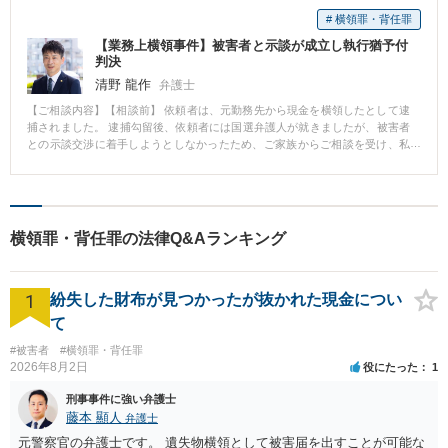
# 横領罪・背任罪
【業務上横領事件】被害者と示談が成立し執行猶予付
判決
清野 龍作
弁護士
【ご相談内容】【相談前】 依頼者は、元勤務先から現金を横領したとして逮
捕されました。 逮捕勾留後、依頼者には国選弁護人が就きましたが、被害者
との示談交渉に着手しようとしなかったため、ご家族からご相談を受け、私
が私選弁護のご依頼を受けることになりました。 【相談後】 私選弁護人に就
くと直ぐに被害者に連絡を取り、何度も交渉を重ねた結果、示談を成立させ
ることができました。 被害届の取下げには同意していただけなかったため起
訴を避けることはできませんでしたが、直ぐに保釈請求を行い保釈が認めら
れたため、依頼者は元の生活を送りながら裁判を受けることができました。
横領罪・背任罪の法律Q&Aランキング
裁判では、被害者との間で示談が成立していることが重視され、執行猶予付
判決を得ることができました。 【コメント】 国選弁護人の弁護活動に不満が
あるという理由で、ご家族やご友人からご相談を受けることがあります。 刑
1
事事件は時間との勝負になりますので、国選弁護人の弁護活動に不満をお持
紛失した財布が見つかったが抜かれた現金につい
ちの場合には、お早めにご相談ください。
て
#被害者
#横領罪・背任罪
2026年8月2日
役にたった
1
刑事事件に強い弁護士
藤本 顯人
弁護士
元警察官の弁護士です。 遺失物横領として被害届を出すことが可能な