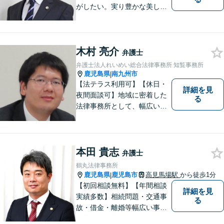
がしたい。実り豊かな美しい
国を作る一助になりたい。
「実る程首を垂れる稲穂か
な」という初心を大切に，み
木村 亮介
なさまと一緒に成長させてい
弁護士
ただきたい。それが私たち，
弁護士法人れいめい総合法律事務所 知覧事務所
みずほ法律事務所の思いで
鹿児島県
南九州市
|
す。
【法テラス利用可】【休日・
詳細を見
夜間面談可】地域に密着した
る
法律事務所として、幅広い分
野に対応いたします。トラブ
ルになる前、あるいは、トラ
ブルが大きくなる前に、不安
なことやお困りごとがござい
本田 貴志
弁護士
ましたらお早めにご相談くだ
鶴丸法律事務所
さい。
鹿児島県
鹿児島市
高見馬場駅
から徒歩1分
|
【初回相談無料】【年間相談
詳細を見
実績多数】相続問題・交通事
る
故・借金・離婚等幅広い事件
に対応しています。親しみや