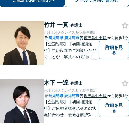
電話でお問い合わせ
メールでお問い合わせ
間面談OKも可能】
竹井 一真
弁護士
弁護士法人グレイス 鹿児島事務所
鹿児島県
鹿児島市
鹿児島中央駅
から徒歩1分
|
【全国対応】【初回相談無
詳細を見
料】早い段階でご相談いただ
る
くことが、解決への近道にな
ります。これからどう動くの
がよいのか、一人で悩まず一
緒に整理していきましょう。
木下 一達
どんなご相談でも、どうぞお
弁護士
気軽にお声がけください。
弁護士法人グレイス 鹿児島事務所
【電話・WEB相談も対応可
鹿児島県
鹿児島市
鹿児島中央駅
から徒歩1分
|
能】
【全国対応】【初回相談無
詳細を見
料】ご依頼者様それぞれの状
る
況に合わせ、最適な解決策を
ご提案します。緊急のご相談
にも迅速に対応いたします。