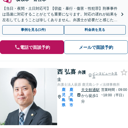
【当日・夜間・土日対応可】【窃盗・暴行・傷害・性犯罪】刑事事件
は迅速に対応することがとても重要になります。対応の遅れが結果を
左右してしまうことは珍しくありません。弁護士が必要だと感じたら
すぐにご連絡ください。
事例を見る(1件)
料金表を見る
電話で面談予約
メールで面談予約
西 弘喜
弁護
インタビューを見
る
士
弁護士法人萩原 鹿児島シティ法律事務所
鹿
鹿
天文館通駅
営業時間：09:00
児
児
~18:00（平日）
から徒歩1
|
島
島
分
県
市