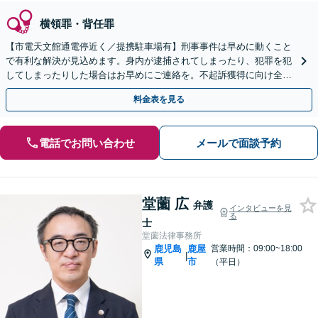
横領罪・背任罪
【市電天文館通電停近く／提携駐車場有】刑事事件は早めに動くこと
で有利な解決が見込めます。身内が逮捕されてしまったり、犯罪を犯
してしまったりした場合はお早めにご連絡を。不起訴獲得に向け全力
で弁護します。
料金表を見る
電話でお問い合わせ
メールで面談予約
堂薗 広
弁護
インタビューを見
る
士
堂薗法律事務所
鹿児島
鹿屋
営業時間：09:00~18:00
|
県
市
（平日）