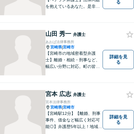
る
を抱えているあなた。是非一
度ご相談ください。
山田 秀一
弁護士
あおば法律事務所
宮崎県
宮崎市
|
【宮崎市の地域密着型弁護
詳細を見
士】離婚・相続・刑事など、
る
幅広い分野に対応。町の皆様
を平穏な暮らしへと導きま
す。問題はお一人で抱え込む
ことなく、お気軽にご相談く
ださい。きっと道が開けま
宮本 広志
弁護士
す。
宮本法律事務所
宮崎県
宮崎市
|
【宮崎駅12分】【離婚、刑事
詳細を見
事件、借金など幅広く対応可
る
能◎】弁護歴5年以上！地域に
密着し、一人一人に向き合い