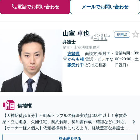
電話でお問い合わせ
メールでお問い合わせ
山室 卓也
福岡県
インタビュ
ーを見る
弁護士
尾畠・山室法律事務所
営業時間：09:
宮崎県
面談方法(対面・
からも相
電話・ビデオな
00~20:00（土
談受付中
ど)は応相談
日祝日）
借地権
【天神駅徒歩５分】不動産トラブルの解決実績は100件以上！家賃滞
納・立ち退き、欠陥住宅、契約解除、契約書作成・確認などに対応。
【オーナー様／個人】依頼者様有利になるよう、経験豊富な弁護士が
交渉いたします。まずは電話相談からお越しください
料金表を見る