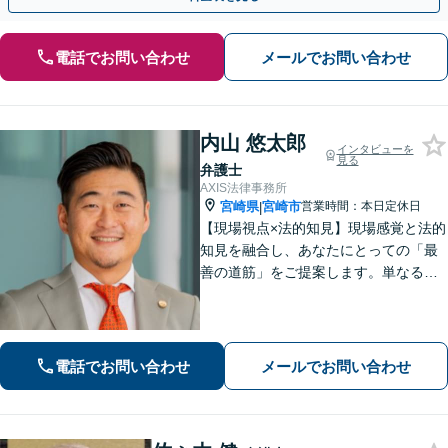
電話でお問い合わせ
メールでお問い合わせ
内山 悠太郎
インタビューを
見る
弁護士
AXIS法律事務所
宮崎県
宮崎市
営業時間：本日定休日
|
【現場視点×法的知見】現場感覚と法的
知見を融合し、あなたにとっての「最
善の道筋」をご提案します。単なるリ
スク指摘ではなく、解決まで誠実に向
き合い伴走いたします。不安や迷い
に、確かな指針を。お気軽にご相談く
ださい。
電話でお問い合わせ
メールでお問い合わせ