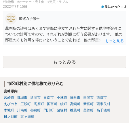
#借地権
#オーナー・売主側
#売買トラブル
るとよいと考えます。
2022年7月15日
役にたった
2
匿名A
弁護士
裁判所の許可はあくまで実際に申立てされた方に関する借地権譲渡に
ついての許可ですので、それぞれが別個に行う必要があります。 他の
部屋の方も許可を得たいということであれば、他の部屋の方も同じく
借地非訟手続を経る必要があるかと思います。
もっとみる
市区町村別に借地権で絞り込む
宮崎県内
宮崎市
都城市
延岡市
日南市
小林市
日向市
串間市
西都市
えびの市
三股町
高原町
国富町
綾町
高鍋町
新富町
西米良村
木城町
川南町
都農町
門川町
諸塚村
椎葉村
美郷町
高千穂町
日之影町
五ヶ瀬町