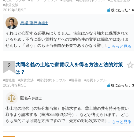
#売買トラブル
#オーナーチェンジ
#借地権
#賃貸契約トラブル
#立ち退き交渉
#家賃交渉
2019年3月9日
役にたった
6
馬場 龍行
弁護士
それほど心配する必要あはりません。借主はかなり強力に保護されて
いるため，不当に高い賃料などへの契約条件の変更は簡単ではありま
せんし，「追う」のも正当事由が必要でありかなり難しいのです。 周
辺の土地をまとめて購入したいという人がいるのであれば，むしろ良
い条件で立退料等を支払ってもらえるかもしれません。 なので無理し
て所有権を取得する必要はないと思いますが，まずは価格ですよね。
2
共同名義の土地で家賃収入を得る方法と法的対策
ローンが組めないということはないと思いますが，金融機関に相談さ
は？
れてみてはいかがでしょうか。 買うとしたら，という条件をしっかり
#借地権
#家賃交渉
#賃貸契約トラブル
#境界線
#売買トラブル
把握して，その上で，買うか，借り続けるか，というのはどちらにも
2025年9月5日
役にたった
3
メリットデメリットありますので価値判断の問題といえそうです。
匿名A
弁護士
①土地の地代（の持分相当額）を請求する、②土地の共有持分を買い
取るよう請求する（民法258条2項2号）、などが考えられます。 どち
らも法的には可能な方法ですので、先方の対応次第で選択することに
なろうかと存じます。 （先方が①も②も拒絶するとなれば、おそらく
は②を求めて訴訟を提起することになるかと存じます。）