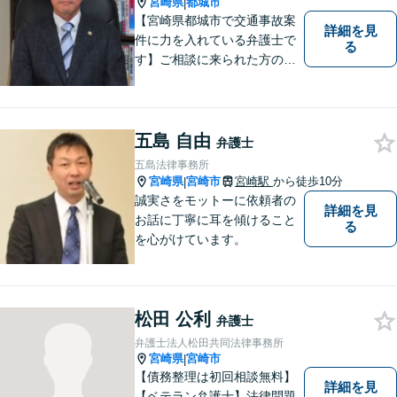
宮崎県
都城市
|
【宮崎県都城市で交通事故案
詳細を見
件に力を入れている弁護士で
る
す】ご相談に来られた方の話
に先入観を持たずに耳を傾
け，アドバイス致します。お
引き受けした案件について
は，依頼者が希望されるベス
五島 自由
弁護士
トな解決に至るよう最善を尽
五島法律事務所
くします。お気軽にご相談く
宮崎県
宮崎市
宮崎駅
から徒歩10分
|
ださい。
誠実さをモットーに依頼者の
詳細を見
お話に丁寧に耳を傾けること
る
を心がけています。
松田 公利
弁護士
弁護士法人松田共同法律事務所
宮崎県
宮崎市
|
【債務整理は初回相談無料】
詳細を見
【ベテラン弁護士】法律問題