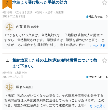
3
地主より受け取った手紙の効力
#借地権
#立ち退き交渉
#住民・入居者・買主側
2022年11月23日
役にたった
3
内藤 政信
弁護士
1代かぎりという文言は。当然無効です。 借地権は被相続人の財産で
すから、当然相続されます。 譲渡禁止は、譲渡を認めないと言うこと
ですが、その場合でも 裁判所に対し、地主の承諾に代わる許可を求め
ることができる ので、譲渡は間違いなくできます。 したがって、相続
されるので消滅することはありません。
4
相続放棄した後の上物(家)の解体費用について教
えて下さい。
#借地権
#家賃交渉
2022年1月20日
役にたった
5
匿名A
弁護士
（法定）相続人がいなくなった場合に、その財産を管理や処分をする
相続財産管理人を家庭裁判所に選任してもらうことがあります。 この
場合、地主が家庭裁判所に申し立てて建物の解体、土地の明け渡しを