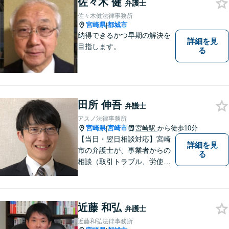
佐々木 健
弁護士
佐々木健法律事務所
宮崎県
都城市
|
納得できるかつ早期の解決を
詳細を見
目指します。
る
田所 伸吾
弁護士
アスノ法律事務所
宮崎県
宮崎市
宮崎駅
から徒歩10分
|
【当日・翌日相談対応】宮崎
詳細を見
市の弁護士が、事業者からの
る
相談（取引トラブル、労使関
係、コンプライアンス関係
（景表法、個人情報保護法
等）、補助金、採用等）をお
近藤 和弘
受けします。
弁護士
近藤和弘法律事務所