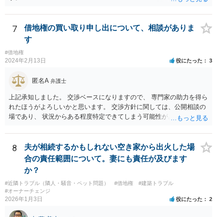
7
借地権の買い取り申し出について、相談がありま
す
#借地権
2024年2月13日
役にたった
3
匿名A
弁護士
上記承知しました。 交渉ベースになりますので、 専門家の助力を得ら
れたほうがよろしいかと思います。 交渉方針に関しては、公開相談の
場であり、 状況からある程度特定できてしまう可能性があり、 相手方
側の方が見る可能性もあるので、個別にご相談なさることをおすすめ
いたします。
8
夫が相続するかもしれない空き家から出火した場
合の責任範囲について。妻にも責任が及びます
か？
#近隣トラブル（隣人・騒音・ペット問題）
#借地権
#建築トラブル
#オーナーチェンジ
2026年1月3日
役にたった
2