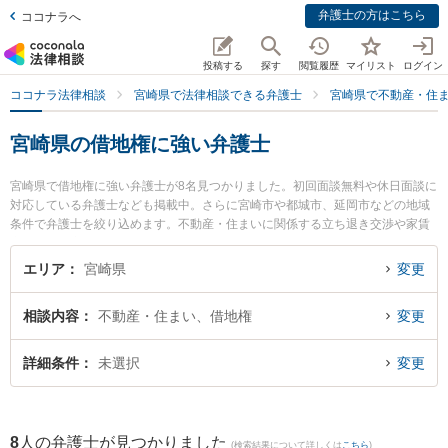
弁護士の方はこちら
ココナラへ
投稿する
探す
閲覧履歴
マイリスト
ログイン
ココナラ法律相談
宮崎県で法律相談できる弁護士
宮崎県で不動産・住
宮崎県の借地権に強い弁護士
宮崎県で借地権に強い弁護士が8名見つかりました。初回面談無料や休日面談に
対応している弁護士なども掲載中。さらに宮崎市や都城市、延岡市などの地域
条件で弁護士を絞り込めます。不動産・住まいに関係する立ち退き交渉や家賃
交渉、不動産契約解除等の細かな分野での絞り込み検索もでき便利です。特にA
XIS法律事務所の内山 悠太郎弁護士や佐々木健法律事務所の佐々木 健弁護士、
エリア
宮崎県
変更
アスノ法律事務所の田所 伸吾弁護士のプロフィール情報や弁護士費用、強みな
どが注目されています。『宮崎県で土日や夜間に発生した借地権のトラブルを
相談内容
不動産・住まい、借地権
変更
今すぐに弁護士に相談したい』『借地権のトラブル解決の実績豊富な近くの弁
護士を検索したい』『初回相談無料で借地権を法律相談できる宮崎県内の弁護
士に相談予約したい』などでお困りの相談者さんにおすすめです。
詳細条件
未選択
変更
8
人の弁護士が見つかりました
(検索結果について詳しくは
こちら
)