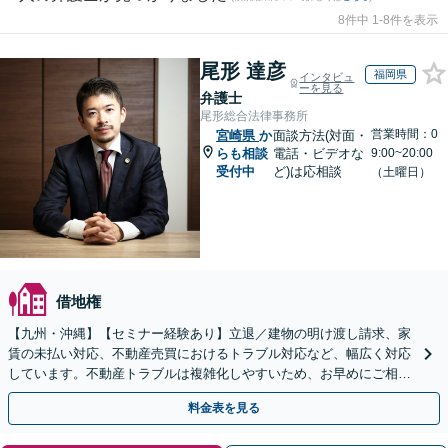
8件中 1-8件を表示
尾形 達彦
福岡県
インタビュ
ーを見る
弁護士
尾形総合法律事務所
営業時間：0
宮崎県
か
面談方法(対面・
らも相談
電話・ビデオな
9:00~20:00
受付中
ど)は応相談
（土曜日）
借地権
【九州・沖縄】【セミナー経験あり】立退／建物の明け渡し請求、家
賃の未払い対応、不動産売買におけるトラブル対応など、幅広く対応
しています。不動産トラブルは複雑化しやすいため、お早めにご相談
ください。【休日・夜間面談可】
料金表を見る