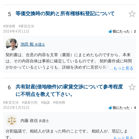
相続財産管理人にしてもらうということになります。 継母が何らかの
財産を持っていればその財産から解体費用を出すことも考えられます
が、なければ、事実上地主が出さざるを得なくなると思います。
5
等価交換時の契約と所有権移転登記について
#借地権
#家賃交渉
2024年4月11日
役にたった
2
池田 毅
弁護士
契約書は、合意の内容を文章（書面）にまとめたものですから、本来
は、その内容自体は事前に確定しているものです。 契約書作成に時間
がかかっているというよりも、詳細を決めずに見切り発車をしてしま
ったというように感じます。 いわゆる正式な契約書でなくてもよいの
で、地代の支払い時期、方法などきちんと「確定」して覚書にしてお
く方が安全だろうと思います。 所有権移転登記を先行させることのデ
6
共有財産(借地物件)の家賃交渉について参考程度
メリットというよりも、詳細についての取り決めがないこと自体がデ
に不明点を教えて下さい。
メリット（どのようなトラブル（相手の言い分）がでてくるかが分か
#家賃交渉
#遺産分割
#協議
#借地権
らない）なので、まずはそこをきちんとしたほうがよいと思います。
2022年1月31日
役にたった
4
内藤 政信
弁護士
分割協議で、相続人が決まった時のことです。 相続人が、登記しま
す。