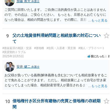
加藤 善大
弁護士
ご質問に回答いたします。 ご自身に法的責任が及ぶことはありません
ので、その点は、ご安心ください。 もっとも、旦那さんお亡くなりに
なった場合は、相続の問題が生じます。 その際に、旦那さんが損害賠
償金の満額の支払ができていない場合は、 その支払債務も相続するこ
とにはなります。 また、建物は旦那さんも２分の１を相続したことに
なっていますが、 遺産分割未了のまま旦那さんが亡くなると、ご質問
9
父の土地賃借料滞納問題と相続放棄の対応につい
者様がその２分の１の分を相続することになります。 借家に建ってい
て
る建物の相続問題が２０年以上未解決である理由が不明ではあります
#借金返済の相談・交渉
#借地権
#住民・入居者・買主側
#個人・プライベート
が、 まずはその点をはっきりさせた方がよさそうですね。 ご質問に対
#賃貸契約トラブル
する回答は以上ですが、可能であれば、ご依頼になるかは別にして、
2025年10月5日
役にたった
2
お近くの弁護士に直接相談されて、今後の対応についてアドバイスを
求めることをおすすめいたします。 ご参考にしていただけますと幸い
安井 健二
弁護士
です。
お父様が負っている義務(解体義務も含む)についても相続放棄をするこ
とで免れることができます。 ただし、相続放棄によって自宅が空き家
となってしまった場合、相続財産管理人が選任されるまで、管理義務
は残ります。 相続放棄を検討されているのであれば、相続発生後はお
父様の私物は基本的に放置しておいたほうがよいでしょう。 下手に処
分してしまうと相続をしたとみなされてしまい、相続放棄が困難にな
10
借地権付き区分所有建物の売買と借地権の存続期
ることがあります。 また、関係者から連絡があった際は相続放棄を検
間
討していると伝え、相続放棄後は相続放棄申述証明書の控えを交付す