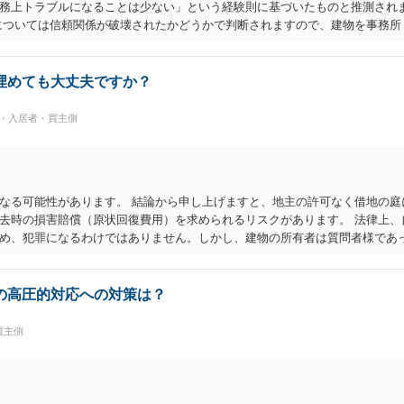
務上トラブルになることは少ない」という経験則に基づいたものと推測され
については信頼関係が破壊されたかどうかで判断されますので、建物を事務所
しれません。 しかしそれでも、大家さんが契約違反を口実に、将来の更新時
きません。
埋めても大丈夫ですか？
民・入居者・買主側
なる可能性があります。 結論から申し上げますと、地主の許可なく借地の庭
去時の損害賠償（原状回復費用）を求められるリスクがあります。 法律上、
め、犯罪になるわけではありません。しかし、建物の所有者は質問者様であ
める行為は、他人の所有権を侵害する行為や、借地人としての善管注意義務
合は、事前に地主へ相談して許可を得るか、土地に直接埋めずに大きめの鉢植
と思います。
の高圧的対応への対策は？
買主側