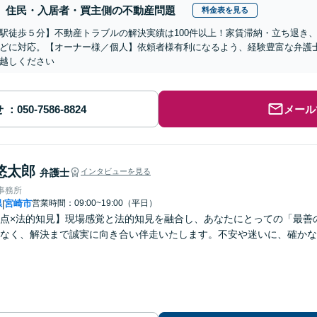
住民・入居者・買主側の不動産問題
料金表を見る
駅徒歩５分】不動産トラブルの解決実績は100件以上！家賃滞納・立ち退き
どに対応。【オーナー様／個人】依頼者様有利になるよう、経験豊富な弁護
越しください
せ
メール
悠太郎
弁護士
インタビューを見る
律事務所
県
宮崎市
営業時間：09:00~19:00（平日）
|
点×法的知見】現場感覚と法的知見を融合し、あなたにとっての「最善
なく、解決まで誠実に向き合い伴走いたします。不安や迷いに、確かな