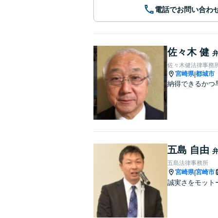
電話でお問い合わ
佐々木 健
佐々木健法律事務
宮崎県
都城市
|
納得できるかつ
五島 自由
五島法律事務所
宮崎県
宮崎市
|
誠実さをモット