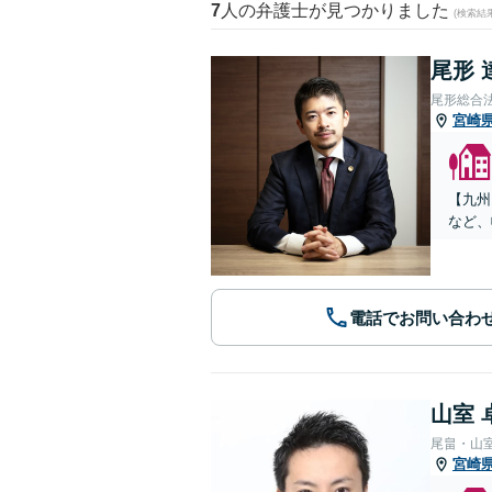
7
人の弁護士が見つかりました
(検索結
尾形 
尾形総合
宮崎
【九州
など、
電話でお問い合わ
山室 
尾畠・山
宮崎