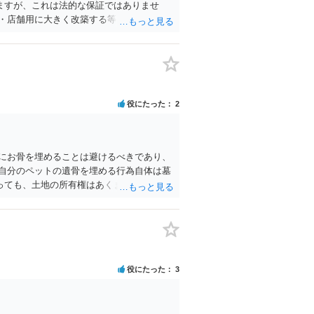
ますが、これは法的な保証ではありませ
・店舗用に大きく改築する等までなさらな
に更新料の上乗せを要求したり、立ち退き
役にたった
2
にお骨を埋めることは避けるべきであり、
自分のペットの遺骨を埋める行為自体は墓
っても、土地の所有権はあくまで地主にあ
違反とみなされる可能性が高いのが私見で
え等で供養する「プランター葬」や、ペッ
役にたった
3