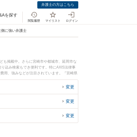
弁護士の方はこちら
&Aを探す
閲覧履歴
マイリスト
ログイン
主側に強い弁護士
なども掲載中。さらに宮崎市や都城市、延岡市な
り込み検索もでき便利です。特にAXIS法律事
士費用、強みなどが注目されています。『宮崎県
の不動産問題のトラブル解決の実績豊富な近くの
』などでお困りの相談者さんにおすすめです。
変更
変更
変更