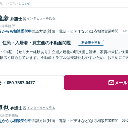
果について詳しくは
こちら
)
達彦
弁護士
インタビューを見る
法律事務所
県
からも相談受付中
面談方法(対面・電話・ビデオなど)は応相談
営業時間：09:0
住民・入居者・買主側の不動産問題
料金表を見る
・沖縄】【セミナー経験あり】立退／建物の明け渡し請求、家賃の未払い対
幅広く対応しています。不動産トラブルは複雑化しやすいため、お早めにご
せ
メール
卓也
弁護士
インタビューを見る
室法律事務所
県
からも相談受付中
面談方法(対面・電話・ビデオなど)は応相談
営業時間：09:0