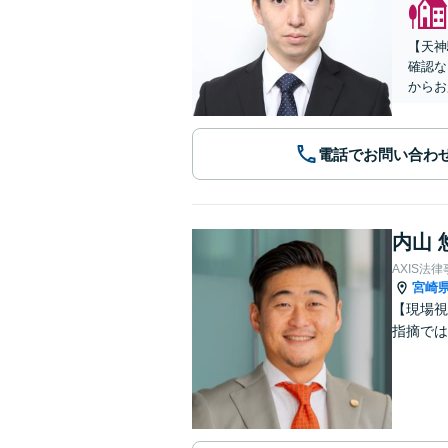
【天神
確認な
からお
電話でお問い合わ
内山 
AXIS法
宮崎
【現場視
指摘では