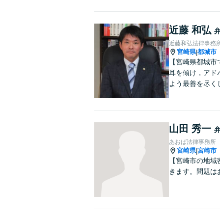
近藤 和弘
近藤和弘法律事務
宮崎県
都城市
|
【宮崎県都城市
耳を傾け，アド
よう最善を尽く
山田 秀一
あおば法律事務所
宮崎県
宮崎市
|
【宮崎市の地域
きます。問題は