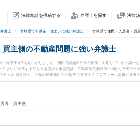
法律相談を投稿する
弁護士を探す
法律Q
弁護士
宮崎県で不動産・住まいに強い弁護士
宮崎県で住民・入居者・買
・買主側の不動産問題に強い弁護士
強い弁護士が7名見つかりました。初回面談無料や休日面談に対応している弁護士
・住まいに関係する立ち退き交渉や家賃交渉、不動産契約解除等の細かな分野での絞
所の佐々木 健弁護士、五島法律事務所の五島 自由弁護士のプロフィール情報や弁護
の不動産問題のトラブルを今すぐに弁護士に相談したい』『住民・入居者・買主側
入居者・買主側の不動産問題を法律相談できる宮崎県内の弁護士に相談予約したい
居者・買主側