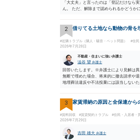
「大丈夫」と言ったのは「登記だけなら実
ん。 ただ、解除まで認められるかどうか
い限り、リスクはそれほど大きくないかも
を迫る材料に使ったりする可能性は否定で
2
借りてる土地なら動物の骨を
#近隣トラブル（隣人・騒音・ペット問題）
#住
2026年7月28日
不動産・住まいに強い弁護士
澁谷 望
弁護士
回答いたします。※弁護士により見解は異
無断で埋めた場合、将来的に撤去請求や退
地埋葬法違反や不法投棄には該当しないた
ります。そのため、地主に無断でお骨を埋
す。 どうしてもお近くで供養されたい場
ト霊園等への納骨を検討されるのが確実か
3
家賃滞納の原因と全保連から
#賃料回収
#賃貸契約トラブル
#住民・入居者・
2026年7月29日
吉田 雄大
弁護士