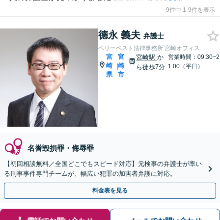
9件中 1-9件を表示
德永 義夫
弁護士
ベリーベスト法律事務所 宮崎オフィス
宮
宮
宮崎駅
か
営業時間：09:30~2
崎
崎
|
1:00（平日）
ら徒歩7分
県
市
名誉毀損罪・侮辱罪
【初回相談無料／全国どこでもスピード対応】元検事の弁護士が率い
る刑事事件専門チームが、幅広い犯罪の加害者弁護に対応。
料金表を見る