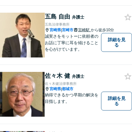
ブルや浪費が原因の借金もご
相談ください。ご依頼後はLIN
Eやメールでの対応も可能です
五島 自由
弁護士
【メガドンキ隣】
五島法律事務所
宮崎県
宮崎市
宮崎駅
から徒歩10分
|
誠実さをモットーに依頼者の
詳細を見
お話に丁寧に耳を傾けること
る
を心がけています。
佐々木 健
弁護士
佐々木健法律事務所
宮崎県
都城市
|
納得できるかつ早期の解決を
詳細を見
目指します。
る