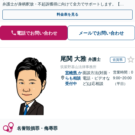
弁護士が身柄釈放・不起訴獲得に向けて全力でサポートします。【毎
月100名以上の相談実績】【全国対応】
料金表を見る
電話でお問い合わせ
メールでお問い合わせ
尾関 大雅
弁護士
佐賀県
筑紫野基山法律事務所
営業時間：0
宮崎県
か
面談方法(対面・
らも相談
電話・ビデオな
9:00~20:00
受付中
ど)は応相談
（平日）
名誉毀損罪・侮辱罪