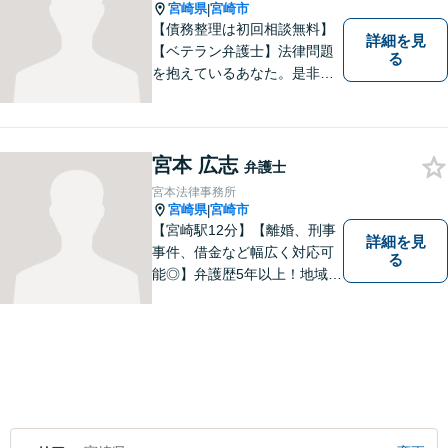
宮崎県
宮崎市
|
【債務整理は初回相談無料】
詳細を見
【ベテラン弁護士】法律問題
る
を抱えているあなた。是非一
度ご相談ください。
宮本 広志
弁護士
宮本法律事務所
宮崎県
宮崎市
|
【宮崎駅12分】【離婚、刑事
詳細を見
事件、借金など幅広く対応可
る
能◎】弁護歴5年以上！地域に
密着し、一人一人に向き合い
事件を解決してまいります。
お困りごとがあれば、お気軽
にご相談ください。迅速・適
切な解決を目指し尽力しま
す。