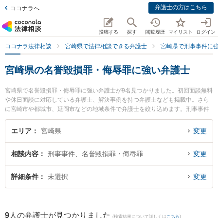
弁護士の方はこちら
ココナラへ
投稿する
探す
閲覧履歴
マイリスト
ログイン
ココナラ法律相談
宮崎県で法律相談できる弁護士
宮崎県で刑事事件に
宮崎県の名誉毀損罪・侮辱罪に強い弁護士
宮崎県で名誉毀損罪・侮辱罪に強い弁護士が9名見つかりました。初回面談無料
や休日面談に対応している弁護士、解決事例を持つ弁護士なども掲載中。さら
に宮崎市や都城市、延岡市などの地域条件で弁護士を絞り込めます。刑事事件
に関係する加害者側や少年事件、再犯・前科あり等の細かな分野での絞り込み
検索もでき便利です。特にベリーベスト法律事務所 宮崎オフィスの德永 義夫弁
エリア
宮崎県
変更
護士やAXIS法律事務所の内山 悠太郎弁護士、弁護士法人きさらぎの高山 桂弁
護士のプロフィール情報や弁護士費用、強みなどが注目されています。『宮崎
相談内容
刑事事件、名誉毀損罪・侮辱罪
変更
県で土日や夜間に発生した名誉毀損罪・侮辱罪のトラブルを今すぐに弁護士に
相談したい』『名誉毀損罪・侮辱罪のトラブル解決の実績豊富な近くの弁護士
を検索したい』『初回相談無料で名誉毀損罪・侮辱罪を法律相談できる宮崎県
詳細条件
未選択
変更
内の弁護士に相談予約したい』などでお困りの相談者さんにおすすめです。
9
人の弁護士が見つかりました
(検索結果について詳しくは
こちら
)