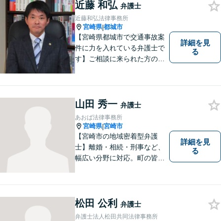
近藤 和弘
弁護士
近藤和弘法律事務所
宮崎県
都城市
|
【宮崎県都城市で交通事故案
詳細を見
件に力を入れている弁護士で
る
す】ご相談に来られた方の話
に先入観を持たずに耳を傾
け，アドバイス致します。お
引き受けした案件について
は，依頼者が希望されるベス
山田 秀一
弁護士
トな解決に至るよう最善を尽
あおば法律事務所
くします。お気軽にご相談く
宮崎県
宮崎市
|
ださい。
【宮崎市の地域密着型弁護
詳細を見
士】離婚・相続・刑事など、
る
幅広い分野に対応。町の皆様
を平穏な暮らしへと導きま
す。問題はお一人で抱え込む
ことなく、お気軽にご相談く
ださい。きっと道が開けま
松田 公利
弁護士
す。
弁護士法人松田共同法律事務所