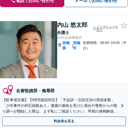
電話でお問い合わせ
メールでお問い合わせ
内山 悠太郎
インタビューを
見る
弁護士
AXIS法律事務所
宮崎
宮崎
営業時間：09:00~19:00（平
|
県
市
日）
名誉毀損罪・侮辱罪
【駐車場完備】【WEB面談対応】「不起訴・示談交渉の実績多数」
「少年事件の対応経験あり」逮捕の連絡を受けた場合や警察からの取
り調べが開始した際は、まず私にご相談ください。早期の身柄解放と
示談の成立をサポートします【休日・夜間相談可】
料金表を見る