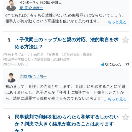
インターネットに強い弁護士
泉 亮介
弁護士
dmであればそもそも公然性がないため侮辱罪とはならないでしょう。
相手方が何か動くという可能性も低いかと思われます。
8
・子供同士のトラブルと親の対応、法的助言を求
める方法は？
#学校トラブル・いじめ問題
#被害者
#名誉毀損罪・侮辱罪
#自治体や学校などへの損害賠償・慰謝料請求
2022年10月9日
役にたった
23
寺岡 拓也
弁護士
初めまして、弁護士の寺岡と申します。 弁護士に相談することに問題
はありませんし、息子さんが「弁護士に相談する」と発言したことか
ら、法的に謝罪する義務が生じるものでもないと考えます。 経緯から
してもはや当人同士でのお話は難しい段階にきているようにも思いま
す。 子どもの専門相談窓口もありますし、一度相談だけでもしてはい
かがでしょうか。
9
民事裁判で和解を勧められたら和解するしかない
か？判決で大きく結果が変わることはあります
か？