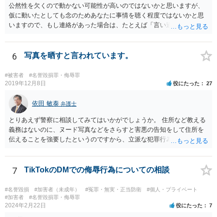
公然性を欠くので動かない可能性が高いのではないかと思いますが、
仮に動いたとしても念のためあなたに事情を聴く程度ではないかと思
いますので、もし連絡があった場合は、たとえば「言い過ぎた部分が
あり反省しており、相手にも謝ったが、非公開のダイレクトメッセー
ジでのやりとりなので、公然性がないことが明らかなので、名誉毀損
や侮辱には当たらないと考えているが、相手は何らかの理由で公然性
6
写真を晒すと言われています。
があると言っているのか」と反省の意を示しつつ、なぜ警察が連絡し
てきたのか尋ねることが考えられます。
#被害者
#名誉毀損罪・侮辱罪
2019年12月8日
役にたった
27
依田 敏泰
弁護士
とりあえず警察に相談してみてはいかがでしょうか。 住所など教える
義務はないのに、ヌード写真などをさらすと害悪の告知をして住所を
伝えることを強要したというのですから、立派な犯罪行為です。
7
TikTokのDMでの侮辱行為についての相談
#名誉毀損
#加害者（未成年）
#冤罪・無実・正当防衛
#個人・プライベート
#加害者
#名誉毀損罪・侮辱罪
2024年2月22日
役にたった
7