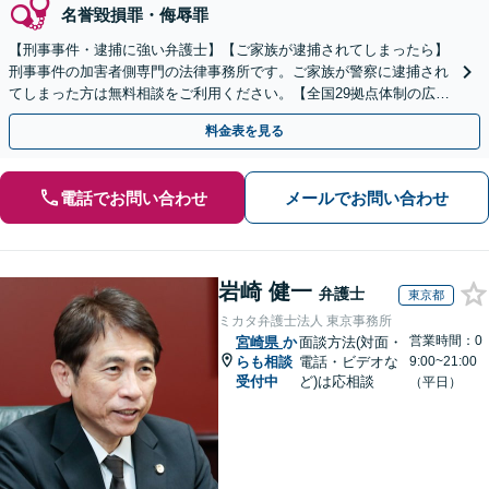
名誉毀損罪・侮辱罪
【刑事事件・逮捕に強い弁護士】【ご家族が逮捕されてしまったら】
刑事事件の加害者側専門の法律事務所です。ご家族が警察に逮捕され
てしまった方は無料相談をご利用ください。【全国29拠点体制の広域
対応】【弁護士待機中/当日中の電話相談可(予約制)】
料金表を見る
電話でお問い合わせ
メールでお問い合わせ
岩崎 健一
弁護士
東京都
ミカタ弁護士法人 東京事務所
営業時間：0
宮崎県
か
面談方法(対面・
らも相談
電話・ビデオな
9:00~21:00
受付中
ど)は応相談
（平日）