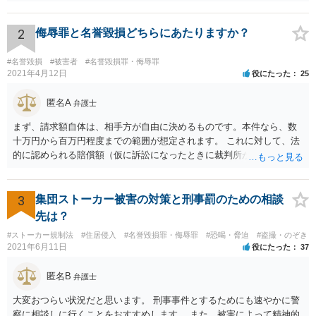
行くことがどうなのかと。用もないのに公衆便所に行って、「臭い臭
い、困った困った」と騒いでいるイメージです。行かなければいいだ
ろう、と
2
侮辱罪と名誉毀損どちらにあたりますか？
#名誉毀損
#被害者
#名誉毀損罪・侮辱罪
2021年4月12日
役にたった
25
匿名A
弁護士
まず、請求額自体は、相手方が自由に決めるものです。本件なら、数
十万円から百万円程度までの範囲が想定されます。 これに対して、法
的に認められる賠償額（仮に訴訟になったときに裁判所が認める金
額）は、相手方の請求額よりも小さくなる例が多くあります。 本件で
は、ご相談者様が、そのなりすましアカウントを使い、Ｔｉｎｄｅｒ
上で具体的にどのような内容・程度のやり取りをしたのかといった個
3
集団ストーカー被害の対策と刑事罰のための相談
別的な事情に左右されます。 また、その他のお尋ねの点ですが、 ・将
先は？
来返還義務のある奨学金であっても、いったんご相談者様の口座に入
#ストーカー規制法
#住居侵入
#名誉毀損罪・侮辱罪
#恐喝・脅迫
#盗撮・のぞき
ったお金はご相談者様の財産としてカウントされます。 ・ご両親の財
2021年6月11日
役にたった
37
産はご相談者様の財産とは扱われません。もっとも、相手方がご相談
者様に対し、賠償金の用意のためご両親に協力を依頼するよう求めて
匿名B
弁護士
くることはあり得ます。 ・弁護士から連絡がある場合、通常は、連絡
先・請求額・支払先などが記載された書面が郵送されてくる場合が多
大変おつらい状況だと思います。 刑事事件とするためにも速やかに警
いと思料いたします。
察に相談しに行くことをおすすめします。 また、被害によって精神的