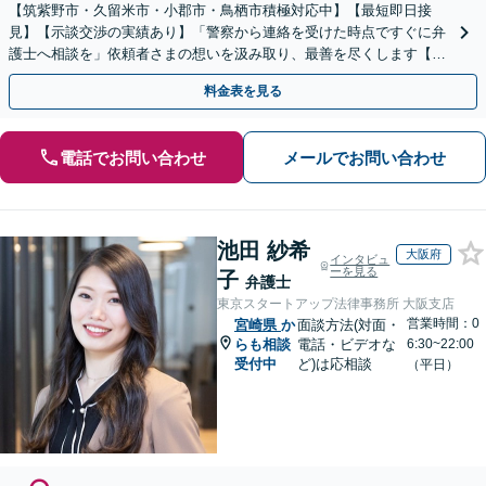
【筑紫野市・久留米市・小郡市・鳥栖市積極対応中】【最短即日接
見】【示談交渉の実績あり】「警察から連絡を受けた時点ですぐに弁
護士へ相談を」依頼者さまの想いを汲み取り、最善を尽くします【守
秘義務厳守】【土日祝・夜間相談可】
料金表を見る
電話でお問い合わせ
メールでお問い合わせ
池田 紗希
大阪府
インタビュ
ーを見る
子
弁護士
東京スタートアップ法律事務所 大阪支店
営業時間：0
宮崎県
か
面談方法(対面・
らも相談
電話・ビデオな
6:30~22:00
受付中
ど)は応相談
（平日）