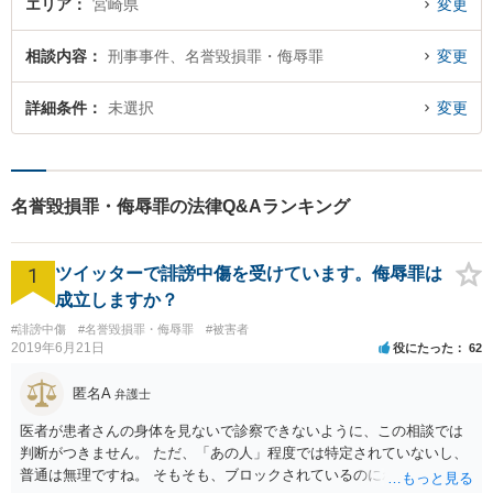
エリア
宮崎県
変更
相談内容
刑事事件、名誉毀損罪・侮辱罪
変更
詳細条件
未選択
変更
名誉毀損罪・侮辱罪の法律Q&Aランキング
1
ツイッターで誹謗中傷を受けています。侮辱罪は
成立しますか？
#誹謗中傷
#名誉毀損罪・侮辱罪
#被害者
2019年6月21日
役にたった
62
匿名A
弁護士
医者が患者さんの身体を見ないで診察できないように、この相談では
判断がつきません。 ただ、「あの人」程度では特定されていないし、
普通は無理ですね。 そもそも、ブロックされているのにわざわざ見に