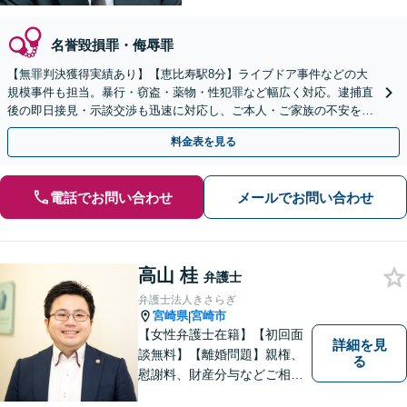
名誉毀損罪・侮辱罪
【無罪判決獲得実績あり】【恵比寿駅8分】ライブドア事件などの大
規模事件も担当。暴行・窃盗・薬物・性犯罪など幅広く対応。逮捕直
後の即日接見・示談交渉も迅速に対応し、ご本人・ご家族の不安を最
小限に抑えます。【初回相談可能】【WEB面談可能】
料金表を見る
電話でお問い合わせ
メールでお問い合わせ
高山 桂
弁護士
弁護士法人きさらぎ
宮崎県
宮崎市
|
【女性弁護士在籍】【初回面
詳細を見
談無料】【離婚問題】親権、
る
慰謝料、財産分与などご相談
ください【借金問題】ギャン