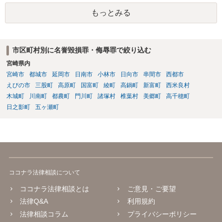
もっとみる
市区町村別に名誉毀損罪・侮辱罪で絞り込む
宮崎県内
宮崎市
都城市
延岡市
日南市
小林市
日向市
串間市
西都市
えびの市
三股町
高原町
国富町
綾町
高鍋町
新富町
西米良村
木城町
川南町
都農町
門川町
諸塚村
椎葉村
美郷町
高千穂町
日之影町
五ヶ瀬町
ココナラ法律相談について
ココナラ法律相談とは
ご意見・ご要望
法律Q&A
利用規約
法律相談コラム
プライバシーポリシー