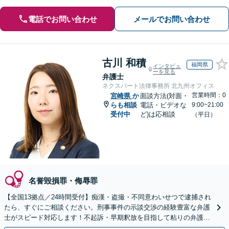
電話でお問い合わせ
メールでお問い合わせ
古川 和積
福岡県
インタビュ
ーを見る
弁護士
ネクスパート法律事務所 北九州オフィス
営業時間：0
宮崎県
か
面談方法(対面・
らも相談
電話・ビデオな
9:00~21:00
受付中
ど)は応相談
（平日）
名誉毀損罪・侮辱罪
【全国13拠点／24時間受付】痴漢・盗撮・不同意わいせつで逮捕され
たら、すぐにご相談ください。刑事事件の示談交渉の経験豊富な弁護
士がスピード対応します！不起訴・早期釈放を目指して粘りの弁護活
動を行います。