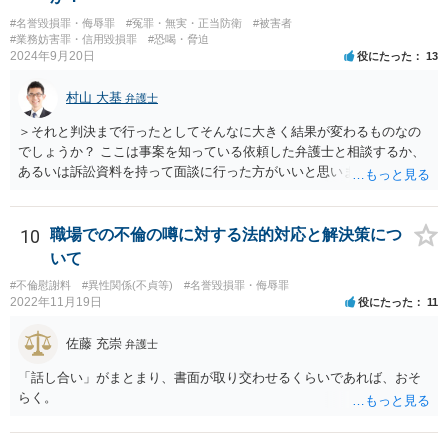
#名誉毀損罪・侮辱罪
#冤罪・無実・正当防衛
#被害者
#業務妨害罪・信用毀損罪
#恐喝・脅迫
2024年9月20日
役にたった
13
村山 大基
弁護士
＞それと判決まで行ったとしてそんなに大きく結果が変わるものなの
でしょうか？ ここは事案を知っている依頼した弁護士と相談するか、
あるいは訴訟資料を持って面談に行った方がいいと思います。 和解
は、その時点での裁判官の印象（法律的には心証、と言ったりしま
す）に基づいて 提案されるもので、応じない場合提示案より上がった
り下がったりはありえます。 例えば、原告としては判決だともっと下
10
職場での不倫の噂に対する法的対応と解決策につ
がるかもしれないから応じておくか、とか 被告としては判決でもっと
いて
払うことになるリスクを考えたら和解に応じるか、とか考えさせるよ
#不倫慰謝料
#異性関係(不貞等)
#名誉毀損罪・侮辱罪
うな案が出てきます。
2022年11月19日
役にたった
11
佐藤 充崇
弁護士
「話し合い」がまとまり、書面が取り交わせるくらいであれば、おそ
らく。