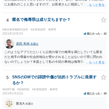
にお疲れのことと思いますので、お医者さんに相談して不安な気持ち
を解消することも検討してください。
4
匿名で侮辱罪は成り立ちますか？
#発信者情報開示請求
#名誉毀損罪・侮辱罪
2021年10月2日
役にたった
22
原田 和幸
弁護士
このようなアプリだといくら公然の場での侮辱を満たしていても匿名
だと相手の尊厳や社会的地位が脅かされることはないので罪に問われ
ないのでしょうか？本題として私の今回の事例は侮辱罪には該当しな
いのでしょうか？ 相手が誰のことだか分からなければ、相手の社会的
評価を低下させたとは言えないでしょうから、侮辱罪にはならないと
思います。
5
SNSのDMでの誹謗中傷が法的トラブルに発展す
るか？
#誹謗中傷
#自殺幇助
#名誉毀損罪・侮辱罪
2021年2月22日
役にたった
20
匿名A
弁護士