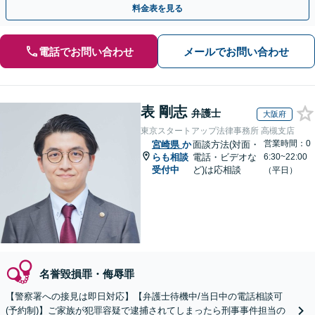
料金表を見る
電話でお問い合わせ
メールでお問い合わせ
表 剛志
弁護士
大阪府
東京スタートアップ法律事務所 高槻支店
営業時間：0
宮崎県
か
面談方法(対面・
らも相談
電話・ビデオな
6:30~22:00
受付中
ど)は応相談
（平日）
名誉毀損罪・侮辱罪
【警察署への接見は即日対応】【弁護士待機中/当日中の電話相談可
(予約制)】ご家族が犯罪容疑で逮捕されてしまったら刑事事件担当の