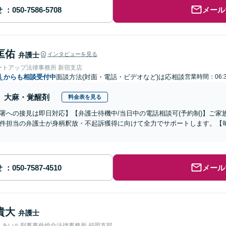
せ
メール
匡佑
弁護士
インタビューを見る
ートアップ法律事務所 新宿支店
県
からも相談受付中
面談方法(対面・電話・ビデオなど)は応相談
営業時間：06:
大麻・覚醒剤
料金表を見る
署への接見は即日対応】【弁護士待機中/当日中の電話相談可(予約制)】ご
件担当の弁護士が身柄釈放・不起訴獲得に向けて全力でサポートします。【毎
せ
メール
貴大
弁護士
人あいち刑事事件総合法律事務所 福岡支部