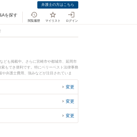
弁護士の方はこちら
&Aを探す
閲覧履歴
マイリスト
ログイン
士
士なども掲載中。さらに宮崎市や都城市、延岡市
検索もでき便利です。特にベリーベスト法律事務
情報や弁護士費用、強みなどが注目されていま
実績豊富な近くの弁護士を検索したい』『初回相
変更
変更
変更