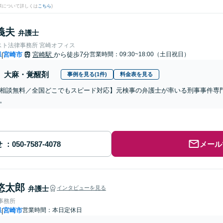
果について詳しくは
こちら
)
義夫
弁護士
スト法律事務所 宮崎オフィス
県
宮崎市
宮崎駅
から徒歩7分
営業時間：09:30~18:00（土日祝日）
|
大麻・覚醒剤
事例を見る(1件)
料金表を見る
相談無料／全国どこでもスピード対応】元検事の弁護士が率いる刑事事件専
。
せ
メール
悠太郎
弁護士
インタビューを見る
律事務所
県
宮崎市
営業時間：本日定休日
|