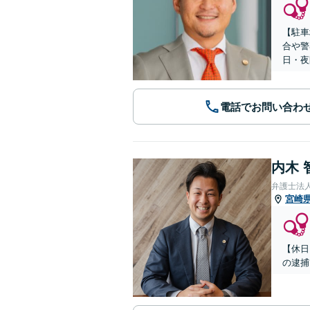
【駐車
合や警
日・夜
電話でお問い合わ
内木 
弁護士法
宮崎
【休日
の逮捕