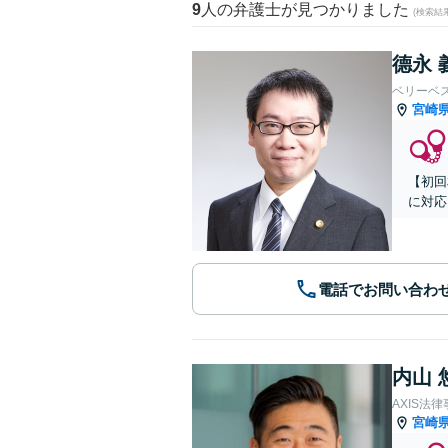
9
人の弁護士が見つかりました
(検索結
德永 
ベリーベ
宮崎
【初回
に対応
電話でお問い合わ
内山 
AXIS法
宮崎