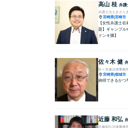
高山 桂
弁護
弁護士法人きさら
宮崎県
宮崎市
|
【女性弁護士在
題】ギャンブル
ドンキ隣】
佐々木 健
佐々木健法律事務
宮崎県
都城市
|
納得できるかつ
近藤 和弘
近藤和弘法律事務