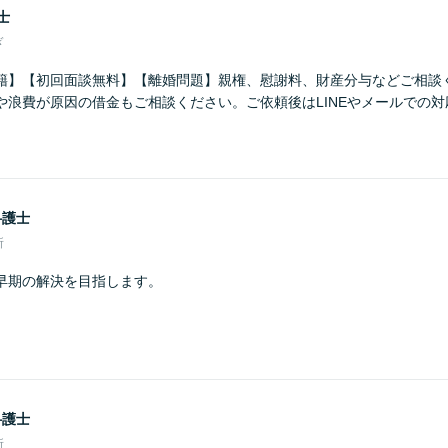
士
ぎ
籍】【初回面談無料】【離婚問題】親権、慰謝料、財産分与などご相談
や浪費が原因の借金もご相談ください。ご依頼後はLINEやメールでの
弁護士
所
早期の解決を目指します。
弁護士
所