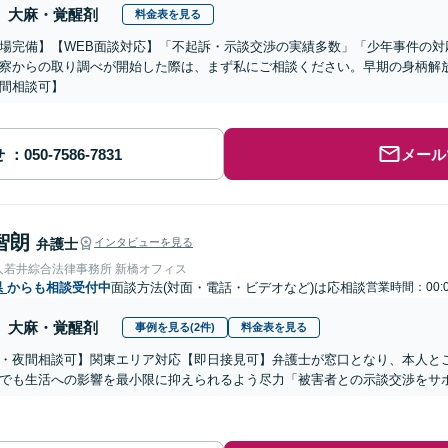
大麻・覚醒剤
料金表を見る
場完備】【WEB面談対応】「不起訴・示談交渉の実績多数」「少年事件の対
察からの取り調べが開始した際は、まず私にご相談ください。早期の身柄解
間相談可】
せ
メール
智朗
弁護士
インタビューを見る
人若井綜合法律事務所 新橋オフィス
県
からも相談受付中
面談方法(対面・電話・ビデオなど)は応相談
営業時間：00:
大麻・覚醒剤
事例を見る(2件)
料金表を見る
・夜間相談可】関東エリア対応【即日接見可】弁護士が窓口となり、本人と
でも生活への影響を最小限に抑えられるよう尽力「被害者との示談交渉をサ