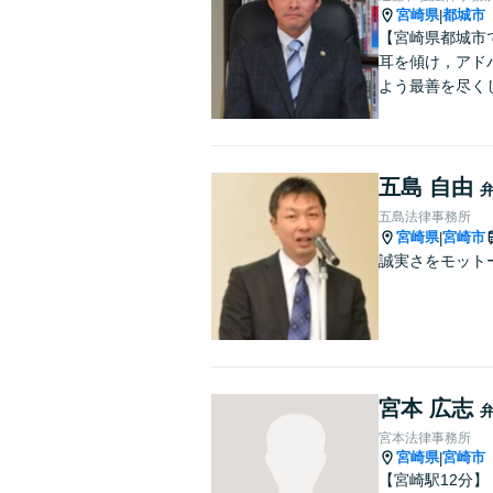
宮崎県
都城市
|
【宮崎県都城市
耳を傾け，アド
よう最善を尽く
五島 自由
五島法律事務所
宮崎県
宮崎市
|
誠実さをモット
宮本 広志
宮本法律事務所
宮崎県
宮崎市
|
【宮崎駅12分