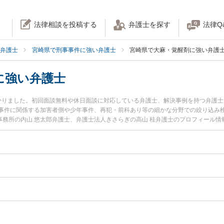
法律相談を投稿する
弁護士を探す
法律Q
弁護士
宮崎県で刑事事件に強い弁護士
宮崎県で大麻・覚醒剤に強い弁護
に強い弁護士
かりました。初回面談無料や休日面談に対応している弁護士、解決事例を持つ弁護
事件に関係する加害者側や少年事件、再犯・前科あり等の細かな分野での絞り込み
法律事務所の内山 悠太郎弁護士、弁護士法人きさらぎの高山 桂弁護士のプロフィール
醒剤のトラブルを今すぐに弁護士に相談したい』『大麻・覚醒剤のトラブル解決の
内の弁護士に相談予約したい』などでお困りの相談者さんにおすすめです。