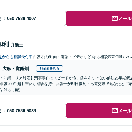
せ
メール
和利
弁護士
県
からも相談受付中
面談方法(対面・電話・ビデオなど)は応相談
営業時間：07:
大麻・覚醒剤
料金表を見る
・沖縄エリア対応】刑事事件はスピードが命。前科をつけない解決と早期釈
相談200件超】豊富な経験を持つ弁護士が即日接見・迅速交渉であなたとご
語対応可能】
せ
メール