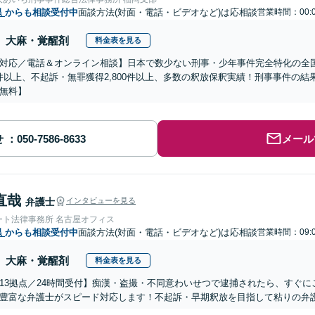
県
からも相談受付中
面談方法(対面・電話・ビデオなど)は応相談
営業時間：00:
大麻・覚醒剤
料金表を見る
対応／電話＆オンライン相談】日本で数少ない刑事・少年事件完全特化の全
00件以上、不起訴・無罪獲得2,800件以上、多数の釈放保釈実績！刑事事件の
無料】
せ
メール
直哉
弁護士
インタビューを見る
ート法律事務所 名古屋オフィス
県
からも相談受付中
面談方法(対面・電話・ビデオなど)は応相談
営業時間：09:
大麻・覚醒剤
料金表を見る
13拠点／24時間受付】痴漢・盗撮・不同意わいせつで逮捕されたら、すぐ
豊富な弁護士がスピード対応します！不起訴・早期釈放を目指して粘りの弁