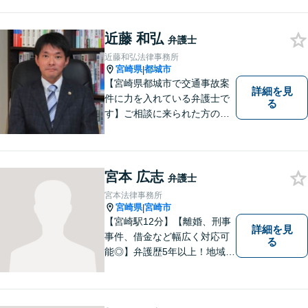
近藤 和弘
弁護士
近藤和弘法律事務所
宮崎県
都城市
|
【宮崎県都城市で交通事故案
詳細を見
件に力を入れている弁護士で
る
す】ご相談に来られた方の話
に先入観を持たずに耳を傾
け，アドバイス致します。お
引き受けした案件について
は，依頼者が希望されるベス
宮本 広志
弁護士
トな解決に至るよう最善を尽
宮本法律事務所
くします。お気軽にご相談く
宮崎県
宮崎市
|
ださい。
【宮崎駅12分】【離婚、刑事
詳細を見
事件、借金など幅広く対応可
る
能◎】弁護歴5年以上！地域に
密着し、一人一人に向き合い
事件を解決してまいります。
お困りごとがあれば、お気軽