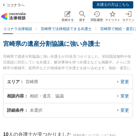
弁護士の方はこちら
ココナラへ
投稿する
探す
閲覧履歴
マイリスト
ログイン
ココナラ法律相談
宮崎県で法律相談できる弁護士
宮崎県で相続・遺言
宮崎県の遺産分割協議に強い弁護士
宮崎県で遺産分割協議に強い弁護士が10名見つかりました。初回面談無料や休
日面談に対応している弁護士、解決事例を持つ弁護士なども掲載中。さらに宮
崎市や都城市、延岡市などの地域条件で弁護士を絞り込めます。相続・遺言に
関係する家族間の相続トラブルや認知症の相続、遺産分割等の細かな分野での
絞り込み検索もでき便利です。特にAXIS法律事務所の内山 悠太郎弁護士やベリ
エリア
宮崎県
変更
ーベスト法律事務所 宮崎オフィスの德永 義夫弁護士、弁護士法人きさらぎの高
山 桂弁護士のプロフィール情報や弁護士費用、強みなどが注目されています。
相談内容
相続・遺言、協議
変更
『宮崎県で土日や夜間に発生した遺産分割協議のトラブルを今すぐに弁護士に
相談したい』『遺産分割協議のトラブル解決の実績豊富な近くの弁護士を検索
したい』『初回相談無料で遺産分割協議を法律相談できる宮崎県内の弁護士に
詳細条件
未選択
変更
相談予約したい』などでお困りの相談者さんにおすすめです。
10
人の弁護士が見つかりました
(検索結果について詳しくは
こちら
)