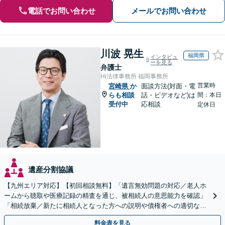
電話でお問い合わせ
メールでお問い合わせ
川波 晃生
福岡県
インタビュ
ーを見る
弁護士
Hi法律事務所 福岡事務所
営業時
宮崎県
か
面談方法(対面・電
らも相談
話・ビデオなど)は
間：本日
受付中
応相談
定休日
遺産分割協議
【九州エリア対応】【初回相談無料】「遺言無効問題の対応／老人ホ
ームから聴取や医療記録の精査を通じ、被相続人の意思能力を確認」
「相続放棄／新たに相続人となった方への説明や債権者への適切な対
応まで、きめ細やかにサポート」【休日・夜間相談可】
料金表を見る