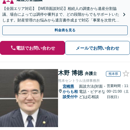
【全国エリア対応】【WEB面談対応】相続人の調査から遺産分割協
議、場合によっては調停や審判まで、どの段階からでもサポートいた
します。財産管理のお悩みから遺言書作成まで対応「事業を次世代に
引き継ぐ安心の事業承継をサポート」【完全個室相談】
料金表を見る
電話でお問い合わせ
メールでお問い合わせ
木野 博徳
弁護士
熊本県
熊本セントラル法律事務所
営業時間：11:
宮崎県
面談方法(対面・
からも相
電話・ビデオな
00~21:00（土
談受付中
ど)は応相談
日祝日）