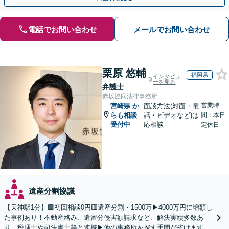
電話でお問い合わせ
メールでお問い合わせ
栗原 悠輔
福岡県
インタビュ
ーを見る
弁護士
赤坂協同法律事務所
営業時
宮崎県
か
面談方法(対面・電
らも相談
話・ビデオなど)は
間：本日
受付中
応相談
定休日
遺産分割協議
【天神駅1分】🟥初回相談0円🟥遺産分割・1500万▶4000万円に増額し
た事例あり！不動産絡み、遺留分侵害額請求など、解決実績多数あ
り。税理士や司法書士等と連携▶他の事務所を探す手間が省けます！