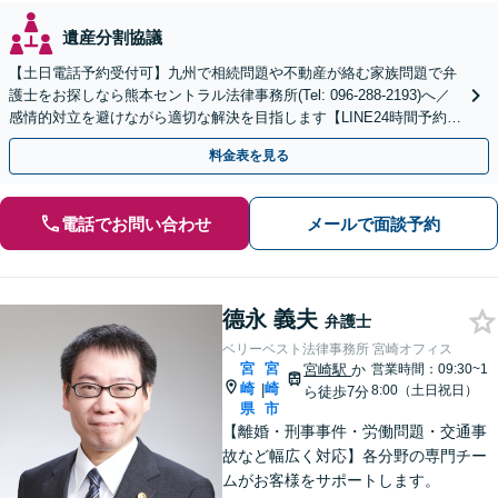
遺産分割協議
【土日電話予約受付可】九州で相続問題や不動産が絡む家族問題で弁
護士をお探しなら熊本セントラル法律事務所(Tel: 096-288-2193)へ／
感情的対立を避けながら適切な解決を目指します【LINE24時間予約受
付可】【休日・夜間相談可】
料金表を見る
電話でお問い合わせ
メールで面談予約
德永 義夫
弁護士
ベリーベスト法律事務所 宮崎オフィス
宮
宮
宮崎駅
か
営業時間：09:30~1
崎
崎
|
8:00（土日祝日）
ら徒歩7分
県
市
【離婚・刑事事件・労働問題・交通事
故など幅広く対応】各分野の専門チー
ムがお客様をサポートします。