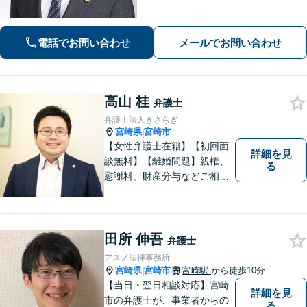
電話でお問い合わせ
メールでお問い合わせ
高山 桂
弁護士
弁護士法人きさらぎ
宮崎県
宮崎市
|
【女性弁護士在籍】【初回面
詳細を見
談無料】【離婚問題】親権、
る
慰謝料、財産分与などご相談
ください【借金問題】ギャン
ブルや浪費が原因の借金もご
相談ください。ご依頼後はLIN
Eやメールでの対応も可能です
田所 伸吾
弁護士
【メガドンキ隣】
アスノ法律事務所
宮崎県
宮崎市
宮崎駅
から徒歩10分
|
【当日・翌日相談対応】宮崎
詳細を見
市の弁護士が、事業者からの
る