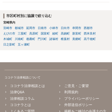
も相続権があります。つまり、孫５人に加えて「おじ又はおば」にも
相続権がある可能性があります。
市区町村別に協議で絞り込む
宮崎県内
宮崎市
都城市
延岡市
日南市
小林市
日向市
串間市
西都市
えびの市
三股町
高原町
国富町
綾町
高鍋町
新富町
西米良村
木城町
川南町
都農町
門川町
諸塚村
椎葉村
美郷町
高千穂町
日之影町
五ヶ瀬町
ココナラ法律相談について
ココナラ法律相談とは
ご意見・ご要望
法律Q&A
利用規約
法律相談コラム
プライバシーポリシー
ココナラとは
外部送信ポリシー
よくあるご質問
掲載をご検討の弁護士の方