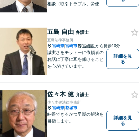
相談（取引トラブル、労使関
係、コンプライアンス関係
（景表法、個人情報保護法
等）、補助金、採用等）をお
五島 自由
受けします。
弁護士
五島法律事務所
宮崎県
宮崎市
宮崎駅
から徒歩10分
|
誠実さをモットーに依頼者の
詳細を見
お話に丁寧に耳を傾けること
る
を心がけています。
佐々木 健
弁護士
佐々木健法律事務所
宮崎県
都城市
|
納得できるかつ早期の解決を
詳細を見
目指します。
る