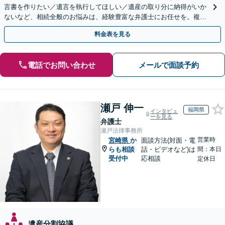
言書を作りたい／遺言を執行してほしい／遺産の取り分に納得がいか
ないなど、相続全般のお悩みは、経験豊富な弁護士にお任せを。複雑
な問題も粘り強く対応し、解決に導きます。
料金表を見る
電話でお問い合わせ
メールで面談予約
瀬戸 伸一
福岡県
インタビュ
ーを見る
弁護士
瀬戸法律事務所
営業時
宮崎県
か
面談方法(対面・電
らも相談
話・ビデオなど)は
間：本日
受付中
応相談
定休日
遺産分割協議