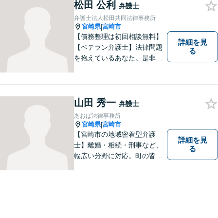
にご相談ください。迅速・適
松田 公利
弁護士
切な解決を目指し尽力しま
弁護士法人松田共同法律事務所
す。
宮崎県
宮崎市
|
【債務整理は初回相談無料】
詳細を見
【ベテラン弁護士】法律問題
る
を抱えているあなた。是非一
度ご相談ください。
山田 秀一
弁護士
あおば法律事務所
宮崎県
宮崎市
|
【宮崎市の地域密着型弁護
詳細を見
士】離婚・相続・刑事など、
る
幅広い分野に対応。町の皆様
を平穏な暮らしへと導きま
す。問題はお一人で抱え込む
ことなく、お気軽にご相談く
ださい。きっと道が開けま
す。