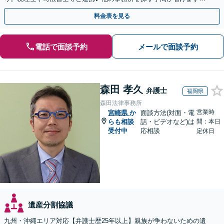
不動産会社と連携し無料査定&財産調査も◎
料金表を見る
電話で面談予約
メールで面談予約
森田 孝久
弁護士
福岡県
森田法律事務所
営業時
宮崎県
か
面談方法(対面・電
らも相談
話・ビデオなど)は
間：本日
受付中
応相談
定休日
遺産分割協議
九州・沖縄エリア対応【弁護士歴25年以上】親族が争わないための遺