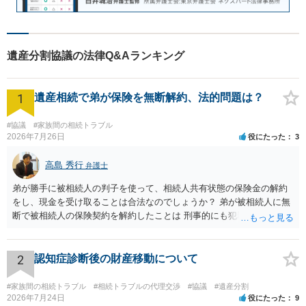
遺産分割協議の法律Q&Aランキング
1
遺産相続で弟が保険を無断解約、法的問題は？
#協議
#家族間の相続トラブル
2026年7月26日
役にたった
3
高島 秀行
弁護士
弟が勝手に被相続人の判子を使って、相続人共有状態の保険金の解約
をし、現金を受け取ることは合法なのでしょうか？ 弟が被相続人に無
断で被相続人の保険契約を解約したことは 刑事的にも犯罪となる可能
性があり、民事的には無効だと思います。 保険会社で解約の際に提出
された書類のコピーを取得して、弁護士に面談で詳しい事情を話して
相談 されたら良いと思います。
2
認知症診断後の財産移動について
#家族間の相続トラブル
#相続トラブルの代理交渉
#協議
#遺産分割
2026年7月24日
役にたった
9