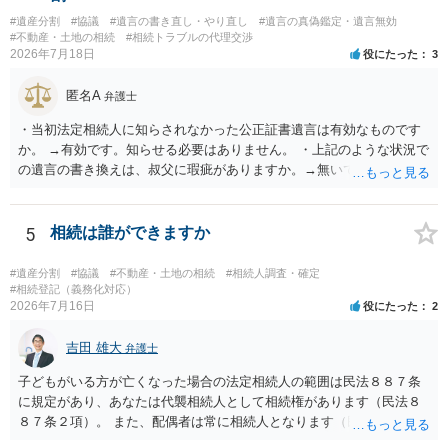
#遺産分割
#協議
#遺言の書き直し・やり直し
#遺言の真偽鑑定・遺言無効
#不動産・土地の相続
#相続トラブルの代理交渉
2026年7月18日
役にたった
3
匿名A
弁護士
・当初法定相続人に知らされなかった公正証書遺言は有効なものです
か。 →有効です。知らせる必要はありません。 ・上記のような状況で
の遺言の書き換えは、叔父に瑕疵がありますか。→無いです。 ・分割
する場合の比率は、現状で、客観的に見てどの程度が妥当と考えられ
ますか。 →本人が自由に決められますので、どこが妥当とは言えない
です。客観的な基準もありません。 ・できれば穏やかに、分割を拒否
5
相続は誰ができますか
することはできますか。 →分割を拒否するということは、遺産はいら
ないということでしょうか。遺言で、受取を指定されててもいらない
#遺産分割
#協議
#不動産・土地の相続
#相続人調査・確定
と拒否することはできます。理由を説明する必要はありません。
#相続登記（義務化対応）
2026年7月16日
役にたった
2
吉田 雄大
弁護士
子どもがいる方が亡くなった場合の法定相続人の範囲は民法８８７条
に規定があり、あなたは代襲相続人として相続権があります（民法８
８７条２項）。 また、配偶者は常に相続人となります（民法８９０
条）。 「祖父の子供３人」の方の配偶者がご健在であれば、その方に