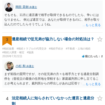
岡田 晃朝
弁護士
そもそも、11月に遺言書で相手が取得できるものでしたら、争いには
なりません。 例えば遺言では、あなたが取得できるのに、相手が取り
込んだのでしたらそうでしょうね。
3
遺産相続で従兄弟が協力しない場合の対処法は？
#相続放棄
#相続トラブルの代理交渉
#相続手続き
#不動産・土地の相続
#相続人調査・確定
#協議
2026年7月22日
役にたった
2
小杉 和
弁護士
まず前段の質問ですが、その従兄弟の方々を相手方とする遺産分割調
停を（曾祖父の最後の住所地を管轄する）家庭裁判所に申し立てるこ
とが考えられます。裁判所からの呼出しがあれば応答する可能性がま
だあるのではないでしょうか。 後段の質問については、相続放棄は可
能と思われます。時間が思った以上にないので必要書類をてきぱきと
揃える必要があります。その点是非御注意ください。
4
法定相続人に知らされていなかった遺言と遺産分
割