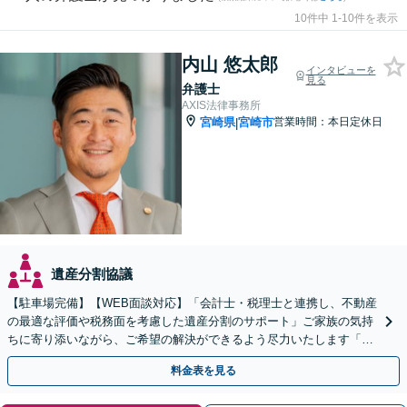
10件中 1-10件を表示
内山 悠太郎
インタビューを
見る
弁護士
AXIS法律事務所
宮崎県
宮崎市
営業時間：本日定休日
|
遺産分割協議
【駐車場完備】【WEB面談対応】「会計士・税理士と連携し、不動産
の最適な評価や税務面を考慮した遺産分割のサポート」ご家族の気持
ちに寄り添いながら、ご希望の解決ができるよう尽力いたします「不
動産が絡む相続はお任せ」【休日・夜間相談可】
料金表を見る