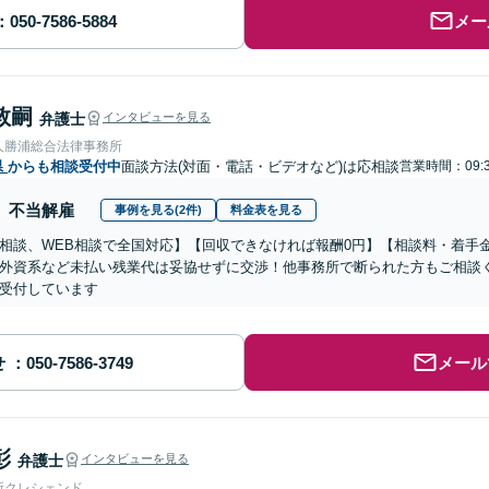
メー
敦嗣
弁護士
インタビューを見る
人勝浦総合法律事務所
県
からも相談受付中
面談方法(対面・電話・ビデオなど)は応相談
営業時間：09:3
不当解雇
事例を見る(2件)
料金表を見る
相談、WEB相談で全国対応】【回収できなければ報酬0円】【相談料・着手
外資系など未払い残業代は妥協せずに交渉！他事務所で断られた方もご相談
受付しています
せ
メール
彰
弁護士
インタビューを見る
所クレシェンド