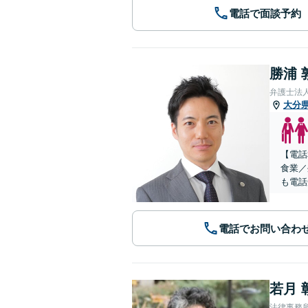
電話で面談予約
勝浦 
弁護士法
大分
【電話
食業／
も電話
電話でお問い合わ
若月 
法律事務