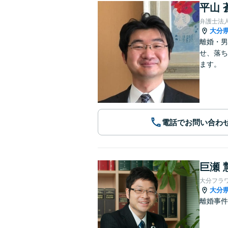
平山 
弁護士法
大分
離婚・男
せ、落ち
ます。
電話でお問い合わ
巨瀬 
大分フラ
大分
離婚事件