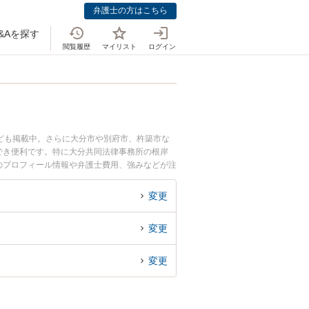
弁護士の方はこちら
&Aを探す
閲覧履歴
マイリスト
ログイン
ども掲載中。さらに大分市や別府市、杵築市な
でき便利です。特に大分共同法律事務所の根岸
士のプロフィール情報や弁護士費用、強みなどが注
決の実績豊富な近くの弁護士を検索したい』『初
変更
変更
変更