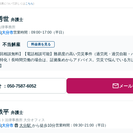
結果について詳しくは
こちら
)
秀世
弁護士
法律事務所
県
大分市
営業時間：09:00~17:00（平日）
|
不当解雇
料金表を見る
初回相談無料】【電話相談可能】難易度の高い労災事件（過労死・過労自殺・
特化！長時間労働の場合は、証拠集めからアドバイス。労災で悩んでいる方
】
せ
メール
鉄平
弁護士
スト法律事務所 大分オフィス
県
大分市
大分駅
から徒歩10分
営業時間：09:30~21:00（平日）
|