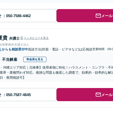
せ
メール
夏貴
弁護士
インタビューを見る
岡法律事務所弁護士法人
県
からも相談受付中
面談方法(対面・電話・ビデオなど)は応相談
営業時間：09:0
不当解雇
料金表を見る
・沖縄エリア対応｜元検事】使用者側に特化！ハラスメント・コンプラ・不
業界・業種問わず対応。複雑な問題も徹底した調査で、効果的・効率的な解
日・夜間相談可】
せ
メール