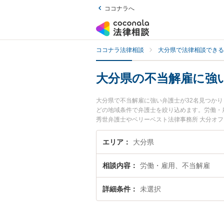
ココナラへ
ココナラ法律相談
大分県で法律相談できる
大分県の不当解雇に強
大分県で不当解雇に強い弁護士が32名見つか
どの地域条件で弁護士を絞り込めます。労働・
秀世弁護士やベリーベスト法律事務所 大分オフ
目されています。『大分県で土日や夜間に発生
回相談無料で不当解雇を法律相談できる大分県
エリア
大分県
相談内容
労働・雇用、不当解雇
詳細条件
未選択