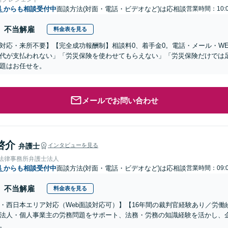
県
からも相談受付中
面談方法(対面・電話・ビデオなど)は応相談
営業時間：10:0
不当解雇
料金表を見る
対応・来所不要】【完全成功報酬制】相談料0、着手金0。電話・メール・W
代が支払われない」「労災保険を使わせてもらえない」「労災保険だけでは
題はお任せを。
メールでお問い合わせ
啓介
弁護士
インタビューを見る
岡法律事務所弁護士法人
県
からも相談受付中
面談方法(対面・電話・ビデオなど)は応相談
営業時間：09:0
不当解雇
料金表を見る
・西日本エリア対応（Web面談対応可）】【16年間の裁判官経験あり／労
法人・個人事業主の労務問題をサポート、法務・労務の知識経験を活かし、
。