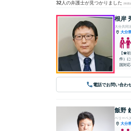
32
人の弁護士が見つかりました
(検索
根岸 
大分共同
大分
【☎︎
件）に
国対応
電話でお問い合わ
飯野 
ベリーベ
大分