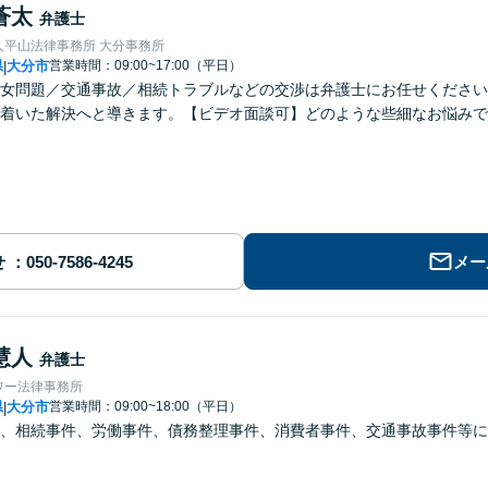
蒼太
弁護士
人平山法律事務所 大分事務所
県
大分市
営業時間：09:00~17:00（平日）
|
女問題／交通事故／相続トラブルなどの交渉は弁護士にお任せください
着いた解決へと導きます。【ビデオ面談可】どのような些細なお悩みで
せ
メー
慧人
弁護士
ワー法律事務所
県
大分市
営業時間：09:00~18:00（平日）
|
、相続事件、労働事件、債務整理事件、消費者事件、交通事故事件等に