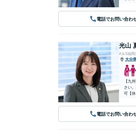
電話でお問い合わ
光山 
A＆S福
大分
【九州
さい。
可【休
電話でお問い合わ