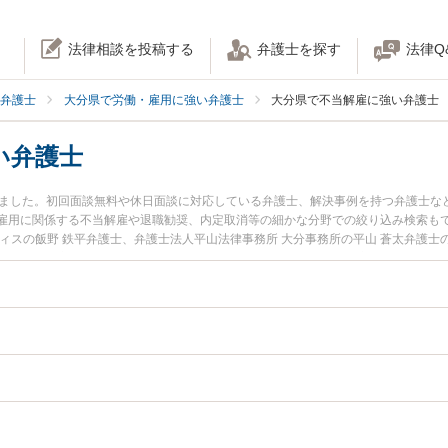
法律相談を投稿する
弁護士を探す
法律Q
弁護士
大分県で労働・雇用に強い弁護士
大分県で不当解雇に強い弁護士
い弁護士
りました。初回面談無料や休日面談に対応している弁護士、解決事例を持つ弁護士な
雇用に関係する不当解雇や退職勧奨、内定取消等の細かな分野での絞り込み検索も
ィスの飯野 鉄平弁護士、弁護士法人平山法律事務所 大分事務所の平山 蒼太弁護
した不当解雇のトラブルを今すぐに弁護士に相談したい』『不当解雇のトラブル解
内の弁護士に相談予約したい』などでお困りの相談者さんにおすすめです。