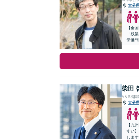
大分
【全国
「残業
労働問
柴田 
A＆S福
大分
【九州
すい】
します