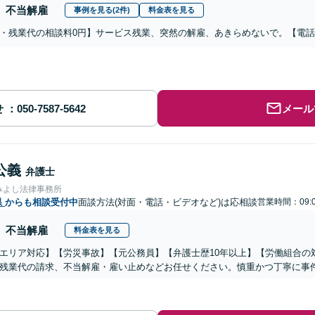
不当解雇
事例を見る(2件)
料金表を見る
・残業代の相談料0円】サービス残業、突然の解雇、あきらめないで。【電
せ
メール
公義
弁護士
みよし法律事務所
県
からも相談受付中
面談方法(対面・電話・ビデオなど)は応相談
営業時間：09:0
不当解雇
料金表を見る
エリア対応】【労災事故】【元公務員】【弁護士歴10年以上】【労働組合の
残業代の請求、不当解雇・雇い止めなどお任せください。慎重かつ丁寧に事