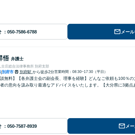
せ
メール
昇悟
弁護士
人古庄総合法律事務所 別府支部
県
別府市
別府駅
から徒歩2分
営業時間：08:30~17:30（平日）
|
談無料】【各弁護士会の副会長、理事を経験】どんなご依頼も100％
者の意向を汲み取り最適なアドバイスをいたします。【大分県に3拠点
せ
メー