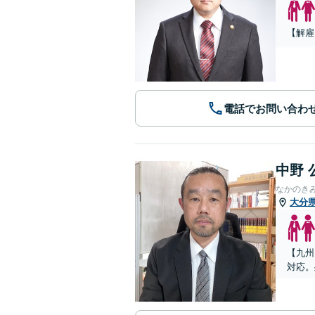
【解雇
電話でお問い合わ
中野 
なかのき
大分
【九州
対応。