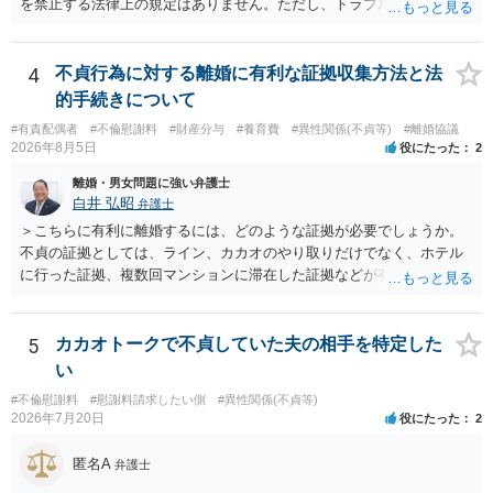
を禁止する法律上の規定はありません。ただし、トラブル防止の観点
手方の関係、相手方の氏名・住所等、夫婦関係への影響、離婚予定の
から慎重な対応が必要です。 今後の付き合い方で気をつけるべきポイ
有無など事実関係をよく整理して相談されることをお勧めいたしま
ントは以下の通りです。 ・金銭のやり取りや返済の約束は絶対にしな
す。
い（免責された借金を任意でも支払ってしまうとトラブルの元になり
4
不貞行為に対する離婚に有利な証拠収集方法と法
ます） ・過去のDVや過剰請求の経緯を踏まえ、相手の感情に流されな
的手続きについて
い ・予定通り毅然とした態度で距離を置く 法律上の制限はないもの
#有責配偶者
#不倫慰謝料
#財産分与
#養育費
#異性関係(不貞等)
#離婚協議
の、ご自身の生活と精神的な安定を守るためにも、お互いに距離を置
2026年8月5日
役にたった
2
くというご判断は非常に賢明かと思います。
離婚・男女問題に強い弁護士
白井 弘昭
弁護士
＞こちらに有利に離婚するには、どのような証拠が必要でしょうか。
不貞の証拠としては、ライン、カカオのやり取りだけでなく、ホテル
に行った証拠、複数回マンションに滞在した証拠などが有効です。 不
貞の証拠があれば、離婚をさらに有利に進める（離婚したい時期に離
婚する、慰謝料をとるなど）ことができると思われます。 ただし、不
貞発覚後、長期間同居を続けると、不貞を許したとの評価につながる
5
カカオトークで不貞していた夫の相手を特定した
場合がありますので、ご注意ください。 以上、ご参考まで。
い
#不倫慰謝料
#慰謝料請求したい側
#異性関係(不貞等)
2026年7月20日
役にたった
2
匿名A
弁護士