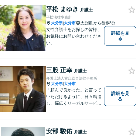
し、今後の方針を決めていき
ます。【大分県に3拠点ある地
平松 まゆき
弁護士
域密着型の事務所】【初回相
平松法律事務所
談無料】
大分県
大分市
大分駅
から徒歩8分
|
女性弁護士をお探しの皆様、
詳細を見
お気軽にお問い合わせくださ
る
い。
三股 正幸
弁護士
弁護士法人古庄総合法律事務所
大分県
大分市
|
「頼んで良かった」と言って
詳細を見
いただけるように、日々精進
る
し、幅広くリーガルサービス
をご提供していきます。
安部 駿佑
弁護士