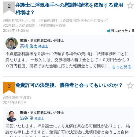
やり取り等の経緯、誓約書の内容等を踏まえて、関係を清算するため
2
弁護士に浮気相手への慰謝料請求を依頼する費用
の 金銭であったと評価される可能性はあると考えます。 ② 「今後一
相場は？
切関与しないなら100万円振り込む」というLINEや誓約書は、裁判上
#慰謝料請求したい側
#不倫慰謝料
#婚姻費用(別居中の生活費など)
どの程度証拠価値があるのか ⇒前後のやり取りや誓約書の具体的内容
#20年以上の婚姻期間
#異性関係(不貞等)
を見ない限り、具体的な判断はできませんが、一定の証拠価値はある
2026年7月28日
役にたった
5
と考えます。 ③ 借用書があっても、後から100万円を貸付扱いに変更
離婚・男女問題に強い弁護士
することは認められるのか。 ⇒おそらく１００万円は不当利得（受け
髙橋 俊太
弁護士
取る正当な権利がないのに利益を取得した）として返還請求されてい
るものかと推察しますので、 貸金返還ではないかと存じます。 ④ 私
不貞慰謝料請求を弁護士に依頼する場合の費用は、法律事務所ごとに
は現在、収入も不安定で貯金もなくリボ払い借金が既に約100万あり。
異なります。 一般的には、交渉段階の着手金として１０万円台から３
今年に再婚したが主人はお金に厳しい為、一括で220万円を支払う事は
０万円程度、回収できた金額に応じた報酬金として回収額の１０％か
困難 仮に裁判で敗訴した場合でも、分割払いになる可能性はあります
ら２０％程度が設定されていることがあります。訴訟に移行する場合
か。 ⇒判決となり敗訴してしまった場合は、強制執行により不動産等
には、追加着手金や日当、実費が発生することもあります。 もっと
の財産を差し押さえられ、そこから債権回収が図られることになりま
も、証拠が十分にあるか、相手方の住所・勤務先が分かるか、慰謝料
3
免責許可の決定後、債権者と会ってもいいのか？
すが、 和解であれば柔軟な解決が可能ですので、その場合は分割払
額、離婚の有無、交渉で終わるか訴訟まで見込むかによって、費用は
いにより支払うことも十分可能です。 ⑤ このような事情であれば、私
変わり得ます。依頼前に、交渉だけの場合、訴訟になった場合、回収
#異性関係(不貞等)
は120万円のみ和解交渉を続けるべきでしょうか。 ⇒ご相談者様の認
できなかった場合の費用を確認しておくとよいでしょう。 弁護士選び
2026年8月1日
識を前提にすれば、１００万円も含めて返済する必要はないと考えら
では、不貞慰謝料案件の経験が相応にあるか、費用体系が明確か、見
離婚・男女問題に強い弁護士
れるため、 120万円のみについて交渉を続けることがベターかと存じ
通しを過度に楽観的に言い過ぎないか、質問に具体的に答えてくれる
澁谷 望
弁護士
ます。
か、連絡方法（メール、電話、弁護士直接か事務局員を介するかな
回答いたします。※弁護士により見解は異なる可能性があります。 結
ど）や対応スピードが合うかを確認するとよいと思います。いずれに
論から申し上げますと、免責許可の決定後に元債権者と会うこと自体
しましても、弁護士への相談・依頼にあたっては、証拠資料、夫と相