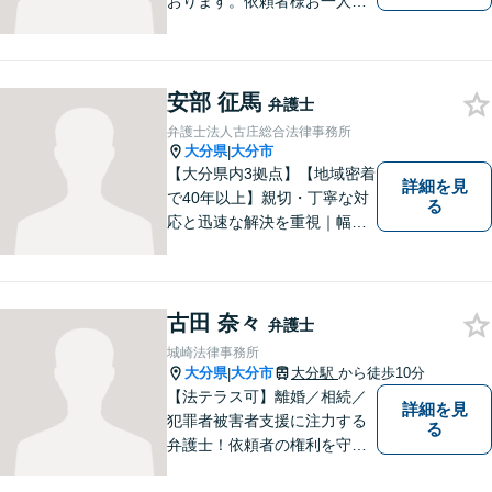
おります。依頼者様お一人お
一人に真摯に向き合い、皆様
の人生が明るくなるお手伝を
させていただきます。法律問
題でお困りの方はぜひご相談
安部 征馬
弁護士
ください。
弁護士法人古庄総合法律事務所
大分県
大分市
|
【大分県内3拠点】【地域密着
詳細を見
で40年以上】親切・丁寧な対
る
応と迅速な解決を重視｜幅広
い法律問題に対応し、ご相談
者さまの不安に寄り添いなが
ら最善の解決を目指します
【別府・杵築にも拠点】
古田 奈々
弁護士
城崎法律事務所
大分県
大分市
大分駅
から徒歩10分
|
【法テラス可】離婚／相続／
詳細を見
犯罪者被害者支援に注力する
る
弁護士！依頼者の権利を守
り、明るいへと導けるよう全