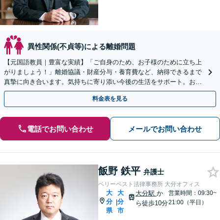
異性関係(不貞等)による離婚問題
【元国語教員｜豊富な実績】「ご自身のため、お子様のために立ち上
がりましょう！」離婚協議・財産分与・養育費など、納得できるまで
真摯に向き合います。気持ちに寄り添い今後の生活をサポート。お気
軽にご相談を【初回相談無料｜土日夜間相談｜大分駅9分】
料金表を見る
電話でお問い合わせ
メールでお問い合わせ
飯野 鉄平
弁護士
ベリーベスト法律事務所 大分オフィス
大
大
大分駅
か
営業時間：09:30~
分
分
|
21:00（平日）
ら徒歩10分
県
市