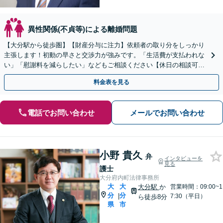
異性関係(不貞等)による離婚問題
【大分駅から徒歩圏】【財産分与に注力】依頼者の取り分をしっかり
主張します！初動の早さと交渉力が強みです。「生活費が支払われな
い」「慰謝料を減らしたい」などもご相談ください【休日の相談可
能】
料金表を見る
電話でお問い合わせ
メールでお問い合わせ
小野 貴久
弁
インタビューを
見る
護士
大分府内町法律事務所
大
大
大分駅
か
営業時間：09:00~1
分
分
|
7:30（平日）
ら徒歩8分
県
市