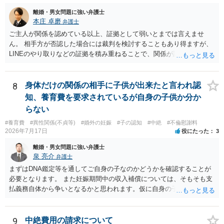
う。慰謝料請求としては証拠として使えることが前提であり，その価
離婚・男女問題に強い弁護士
値と夫との関係との均衡のように思います。 ③行政書士に委任をして
本庄 卓磨
弁護士
いるのであれば，どのような内容の委任なのか不明ですが，その行政
書士との協議になると思います。請求するか，訴訟にするか，その点
ご主人が関係を認めている以上、証拠として弱いとまでは言えませ
の見極めや，相手方は性交類似行為は認めているのか，それさえも否
ん。 相手方が否認した場合には裁判を検討することもあり得ますが、
定しているのかによって，考え方・進め方は変わってくると思いま
LINEのやり取りなどの証拠を積み重ねることで、関係が認定される余
す。 ④性交類似行為を認めているにもかかわらず支払を拒否するので
地は十分にあります。 ただし、手元の証拠でどこまで認定できるかは
あれば，本人（行政書士でも同じだと思います。）への対応ではあま
個別の事情によりますので、お早めに弁護士に相談されることをおす
り変わらないように思います。減額で折り合えるなら本人様の交渉で
すめします。
8
身体だけの関係の相手に子供が出来たと言われ認
もよいように思いますが，ゼロかどうかの観点であれば，訴訟に進む
知、養育費を要求されているが自身の子供か分か
しかなくなるようにも思います。そうしますと，お近くの弁護士に相
らない
談して進めることを検討した方がよいようにも思います。
#養育費
#異性関係(不貞等)
#婚外の妊娠
#子の認知
#中絶
#不倫慰謝料
2026年7月17日
役にたった
3
離婚・男女問題に強い弁護士
泉 亮介
弁護士
まずはDNA鑑定等を通してご自身の子なのかどうかを確認することが
必要となります。 また妊娠期間中の収入補償については、そもそも支
払義務自体から争いとなるかと思われます。仮に自身の子であったと
して、そのことから当然に補償義務が発生するものではありません。
相手に弁護士がついているということであれば、依頼をするかしない
かは別として一度ご自身も個別に弁護士に相談をされたほうが良いで
9
中絶費用の請求について