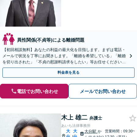
異性関係(不貞等)による離婚問題
【初回相談無料】あなたの利益の最大化を目指します。まずは電話・
メールで状況を丁寧にお聞きします。「離婚を希望している」「離婚
を切り出された」「不貞の慰謝料請求をしたい」等お任せください。
【リーズナブルな料金設定】
料金表を見る
電話でお問い合わせ
メールでお問い合わせ
木上 雄二
弁護士
あいち法律事務所
大
大
大分駅
か
営業時間：09:30~
分
分
|