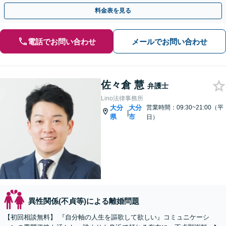
る弁護士が迅速な解決を目指します。
料金表を見る
電話でお問い合わせ
メールでお問い合わせ
佐々倉 慧
弁護士
Lino法律事務所
大分
大分
営業時間：09:30~21:00（平
|
県
市
日）
異性関係(不貞等)による離婚問題
【初回相談無料】 『自分軸の人生を謳歌して欲しい』コミュニケーシ