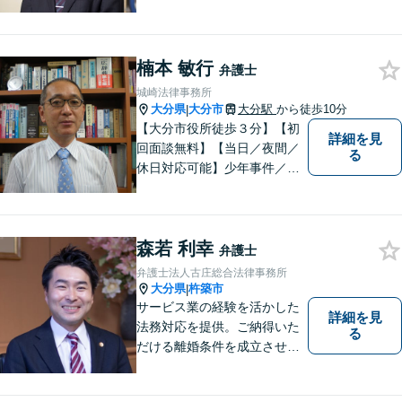
婚・不動産・建築問題に注力
しています。是非一度ご相談
ください。
楠本 敏行
弁護士
城崎法律事務所
大分県
大分市
大分駅
から徒歩10分
|
【大分市役所徒歩３分】【初
詳細を見
回面談無料】【当日／夜間／
る
休日対応可能】少年事件／家
事事件／労働事件を中心に、
幅広い法律トラブルに対応し
ています。全ての人に法的サ
森若 利幸
ービスを受けられるべく、社
弁護士
会正義の実現のために最善を
弁護士法人古庄総合法律事務所
尽くします。
大分県
杵築市
|
サービス業の経験を活かした
詳細を見
法務対応を提供。ご納得いた
る
だける離婚条件を成立させる
ためにサポートします。依頼
者のお話をよく聞き、共感