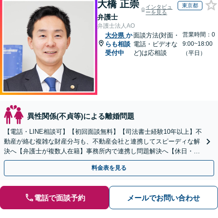
大橋 正崇
東京都
インタビュ
ーを見る
弁護士
弁護士法人AO
営業時間：0
大分県
か
面談方法(対面・
らも相談
電話・ビデオな
9:00~18:00
受付中
ど)は応相談
（平日）
異性関係(不貞等)による離婚問題
【電話・LINE相談可】【初回面談無料】【司法書士経験10年以上】不
動産が絡む複雑な財産分与も、不動産会社と連携してスピーディな解
決へ【弁護士が複数人在籍】事務所内で連携し問題解決へ【休日・夜
間面談可】【子連れ相談可】【虎ノ門駅1分】
料金表を見る
電話で面談予約
メールでお問い合わせ