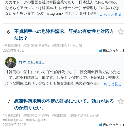
カカオトークの運営会社は韓国企業であり、日本法人はあるものの、
おそらくアカウントは韓国本社（のサーバー）が管理しているのでは
ないかと思います（XやInstagramと同じ）。弁護士会照会は日本法に
基づく制度であり、送付先は日本国内とするのが原則で、外国企業に
対する照会は基本的にできないと解されています（弁護士会によって
は例外的に認める扱いもありますが、かなり限定されているので一般
6
不貞相手への慰謝料請求、証拠の有効性と対応方
的ではないでしょう）。もし韓国本社がアカウント管理をしているな
法は？
ら、日本法人へ送っても「ウチでは管理していない」という回答にな
#不倫慰謝料
#異性関係(不貞等)
#慰謝料請求したい側
ります。 個人で直接他人のID情報の開示を求めても拒否されるでしょ
2026年8月5日
役にたった
1
う。
竹本 真紀
弁護士
【質問①～④】について ①性的行為でなく，性交類似行為であったと
しても慰謝料請求は可能です。しかも，保有している証拠は，交際の
ような関係にあり，少なくとも性交類似行為の存在を確実に証明でき
るものです（裏を返せば，証拠で認められる範囲でしか認めていない
ことを窺わせるものです。）。ですから，慰謝料請求を進めることで
よいと思います。 ただ．慰謝料額については，婚姻破綻に至っていな
7
慰謝料請求時の不定の証拠について。効力がある
いとして，この点を考慮されることになるかもしれません。 ②夫との
のか知りたい。
今後のことを考えて書いてもらうか否かを検討するのがよいと思いま
#不倫慰謝料
#異性関係(不貞等)
#離婚協議
#慰謝料請求したい側
す。今ある証拠以上のことを証明（証明力を強めることも含む）でき
#離婚書類作成
#離婚の慰謝料
るのであれば，前向きに検討を進めるという考え方でもよいでしょ
2026年7月29日
役にたった
1