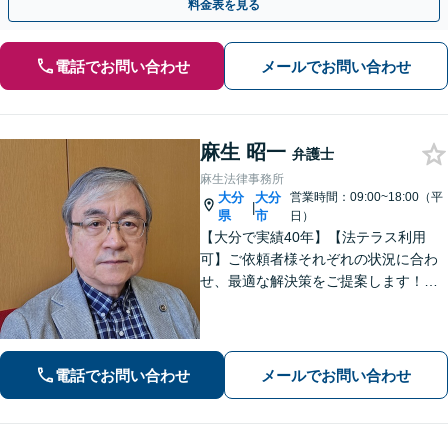
料金表を見る
電話でお問い合わせ
メールでお問い合わせ
麻生 昭一
弁護士
麻生法律事務所
大分
大分
営業時間：09:00~18:00（平
|
県
市
日）
【大分で実績40年】【法テラス利用
可】ご依頼者様それぞれの状況に合わ
せ、最適な解決策をご提案します！緊
急のご相談にも迅速に対応いたしま
す。一つひとつの問題に丁寧に向き合
い、解決までしっかりサポートしま
す。どうぞお気軽にお話しください。
電話でお問い合わせ
メールでお問い合わせ
【休日面談可】