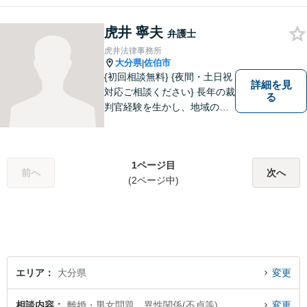
力バックアップいたします。
【駐車場あり】
虎井 寧夫
弁護士
虎井法律事務所
大分県
佐伯市
|
{初回相談無料} {夜間・土日祝
詳細を見
対応ご相談ください} 長年の裁
る
判官経験を生かし、地域の皆
様が抱える様々なお悩みを解
決します。
1ページ目
前へ
次へ
(2ページ中)
エリア
大分県
変更
相談内容
離婚・男女問題、異性関係(不貞等)
変更