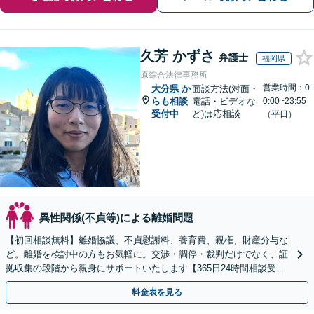
久芳 かずさ
弁護士
福岡県
原綜合法律事務所
営業時間：0
大分県
か
面談方法(対面・
らも相談
電話・ビデオな
0:00~23:55
受付中
ど)は応相談
（平日）
異性関係(不貞等)による離婚問題
【初回相談無料】離婚協議、不貞慰謝料、養育費、親権、財産分与な
ど。離婚を検討中の方もお気軽に。交渉・調停・裁判だけでなく、証
拠収集の段階から親身にサポートいたします【365日24時間相談受
付】【赤坂駅3分】【男女の弁護士が在籍】
料金表を見る