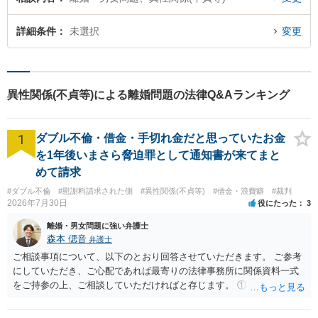
詳細条件
未選択
変更
異性関係(不貞等)による離婚問題の法律Q&Aランキング
1
ダブル不倫・借金・手切れ金だと思っていたお金
を1年後いまさら脅迫罪として通知書が来てまと
めて請求
#ダブル不倫
#慰謝料請求された側
#異性関係(不貞等)
#借金・浪費癖
#裁判
2026年7月30日
役にたった
3
離婚・男女問題に強い弁護士
森本 偲音
弁護士
ご相談事項について、以下のとおり回答させていただきます。 ご参考
にしていただき、ご心配であれば最寄りの法律事務所に関係資料一式
をご持参の上、ご相談していただければと存じます。 ① このLINEの
流れを見る限り、100万円は貸付金ではなく、手切れ金・和解金と評価
される可能性はあるのか ⇒LINEを含む１００万円の貸付に至るまでの