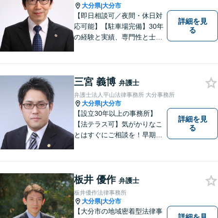
大分県
大分市
|
【即日相談可／夜間・休日対
詳細を見
応可能】【駐車場完備】30年
る
の経験と実績、専門性と士業
連携を最大限に発揮して、常
に市民と共に、常に市民と友
にという気持ちで、お客様の
ニーズに応えます。常に市民
三宮 義博
弁護士
に身近で親しみやすい弁護士
弁護士法人平山法律事務所 大分事務所
であり続けます。
大分県
大分市
|
【設立30年以上の事務所】
詳細を見
【法テラス可】気がかりなこ
る
とはすぐにご相談を！早期対
応で解決の選択肢が広がりま
す。労働問題・相続事件・離
婚事件・交通事件・債務整理
など幅広い問題に柔軟に対応
板井 優作
弁護士
いたします。【駐車場あり】
板井優作法律事務所
大分県
大分市
|
【大分市の地域密着型法律事
詳細を見