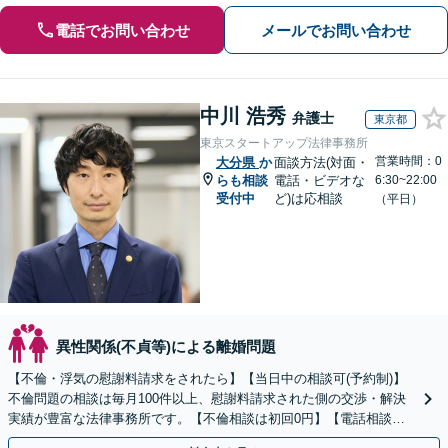
電話でお問い合わせ
メールでお問い合わせ
中川 浩秀
弁護士
東京都
東京スタートアップ法律事務所
営業時間：0
大分県
か
面談方法(対面・
らも相談
電話・ビデオな
6:30~22:00
受付中
ど)は応相談
（平日）
異性関係(不貞等)による離婚問題
【不倫・浮気の慰謝料請求をされたら】【当日中の相談可(予約制)】
不倫問題の相談は毎月100件以上、慰謝料請求された側の交渉・解決
実績が豊富な法律事務所です。【不倫相談は初回0円】【電話相談で
ご契約まで対応可/来所不要】