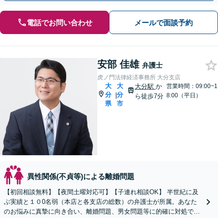
電話でお問い合わせ
メールで面談予約
安部 佳雄
弁護士
虎ノ門法律経済事務所 大分支店
大
大
大分駅
か
営業時間：09:00~1
分
分
|
8:00（平日）
ら徒歩7分
県
市
異性関係(不貞等)による離婚問題
【初回相談無料】【夜間土曜対応可】【子連れ相談OK】 半世紀に及
ぶ実績と１０0名弱（本店と各支店の総数）の弁護士が所属。あなた
のお悩みに真摯に向き合い、離婚問題、男女問題等に的確に対処でき