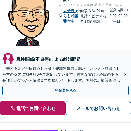
ネクスパート法律事務所 名古屋オフィス
営業時間：0
大分県
か
面談方法(対面・
らも相談
電話・ビデオな
9:00~21:00
受付中
ど)は応相談
（平日）
異性関係(不貞等)による離婚問題
【来所不要／全国対応】不倫の慰謝料問題は請求したい方・請求され
た方の双方に相談料0円で対応しています。豊富な実績と経験のある
弁護士が交渉から解決まで徹底サポートします。無料の証拠診断や着
手金の返還保証もありますので安心してご相談ください。
料金表を見る
電話でお問い合わせ
メールでお問い合わせ