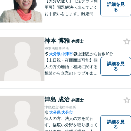
【大分駅近く】【法テラス利
詳細を見
用可】問題解決へ進んでいく
る
お手伝いをします。離婚問題
／借金問題／交通事故／刑事
事件／企業法務など、幅広い
法律トラブルに対応。【当日
相談可】分かりやすい言葉
神本 博雅
弁護士
で、明確に判断をお示しし、
神本法律事務所
問題解決をサポートいたしま
大分県
中津市
中津駅
から徒歩10分
|
す。
【土日祝・夜間面談可能】個
詳細を見
人の方の離婚・相続に関する
る
相談から企業のトラブルまで
幅広くご相談頂いておりま
す。まずはお気軽にお問合せ
ください。
津島 成治
弁護士
津島総合法律事務所
大分県
大分市
|
個人の方、法人の方を問わ
詳細を見
ず、幅広い分野を取り扱って
る