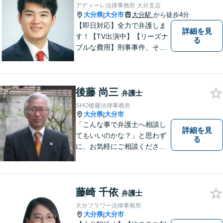
アディーレ法律事務所 大分支店
大分県
大分市
大分駅
から徒歩4分
|
【即日対応】全力で弁護しま
詳細を見
す！【TV出演中】【リーズナ
る
ブルな費用】刑事事件、その
他各種悩みを誠心誠意サポー
ト！お気軽にご相談くださ
い！ 【夜間休日対応可】【大
後藤 尚三
分駅４分】
弁護士
SHO後藤法律事務所
大分県
大分市
|
「こんな事で弁護士へ相談し
詳細を見
てもいいのかな？」と思わず
る
に、お気軽にご相談くださ
い。
藤崎 千依
弁護士
大分フラワー法律事務所
大分県
大分市
|