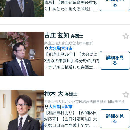
務所】【民間企業勤務経験あ
る
り】あなたの抱える問題に、
最後まで真摯に向き合いま
す。共に納得のいく解決を目
指しましょう。個人・法人と
もに対応可！お気軽にご相談
古庄 玄知
弁護士
ください。【英語対応◎】
弁護士法人古庄総合法律事務所
大分県
大分市
|
【弁護士歴35年】【大分県に
詳細を見
3拠点の事務所】各分野の法的
る
トラブルに精通した弁護士で
す。依頼者の心情にとことん
寄り添い、迅速な対応を目指
します。お気軽に相談しやす
いアットホームな雰囲気の事
柿木 大
弁護士
務所です。
弁護士法人おおいた市民総合法律事務所 日田事務所
大分県
日田市
|
【相談無料あり】【夜間休日
詳細を見
対応可】【当日対応可能】大
る
分県日田市の弁護士です。離