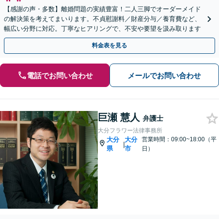
【感謝の声・多数】離婚問題の実績豊富！二人三脚でオーダーメイド
の解決策を考えてまいります。不貞慰謝料／財産分与／養育費など、
幅広い分野に対応。丁寧なヒアリングで、不安や要望を汲み取ります
料金表を見る
電話でお問い合わせ
メールでお問い合わせ
巨瀬 慧人
弁護士
大分フラワー法律事務所
大分
大分
営業時間：09:00~18:00（平
|
県
市
日）