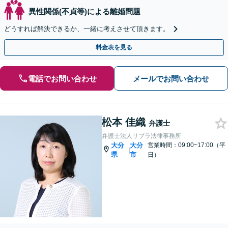
異性関係(不貞等)による離婚問題
どうすれば解決できるか、一緒に考えさせて頂きます。
料金表を見る
電話でお問い合わせ
メールでお問い合わせ
松本 佳織
弁護士
弁護士法人リブラ法律事務所
大分
大分
営業時間：09:00~17:00（平
|
県
市
日）