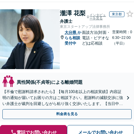
瀧澤 花梨
東京都
インタビュ
ーを見る
弁護士
東京スタートアップ法律事務所
営業時間：0
大分県
か
面談方法(対面・
らも相談
電話・ビデオな
6:30~22:00
受付中
ど)は応相談
（平日）
異性関係(不貞等)による離婚問題
【不倫で慰謝料請求されたら】【毎月100名以上の相談実績】内容証
明の通知が届いてお困りの方はご相談下さい。慰謝料の減額交渉に強
い弁護士が裁判を回避しながら粘り強く交渉いたします。【当日中の
相談可(予約制)】【全国対応】
料金表を見る
電話でお問い合わせ
メールでお問い合わせ