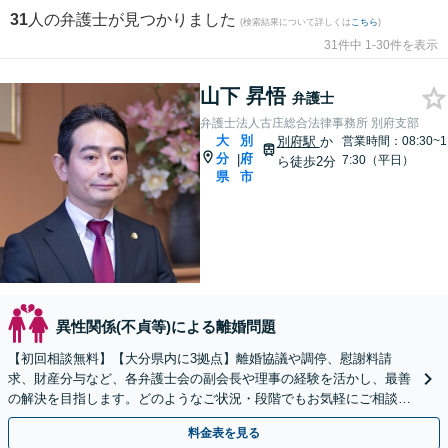
31
人の弁護士が見つかりました
(検索結果について詳しくは
こちら
)
31件中 1-30件を表示
山下 昇悟
弁護士
弁護士法人古庄総合法律事務所 別府支部
大
別
別府駅
か
営業時間：08:30~1
分
府
|
7:30（平日）
ら徒歩2分
県
市
異性関係(不貞等)による離婚問題
【初回相談無料】【大分県内に3拠点】離婚協議や調停、慰謝料請
求、財産分与など、各弁護士会の副会長や理事の経験を活かし、最善
の解決を目指します。どのようなご状況・段階でもお気軽にご相談く
ださい【完全個室で対応】
料金表を見る