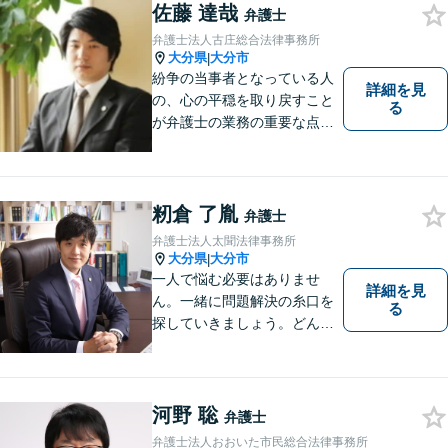
佐藤 達哉
弁護士
弁護士法人古庄総合法律事務所
大分県
大分市
|
紛争の当事者となっている人
詳細を見
の、心の平穏を取り戻すこと
る
が弁護士の業務の重要な点と
考えています。
籾倉 了胤
弁護士
弁護士法人太聞法律事務所
大分県
大分市
|
一人で悩む必要はありませ
詳細を見
ん。一緒に問題解決の糸口を
る
探していきましょう。どんな
些細なことでも、まずはお気
軽にご相談ください。契約管
理、労務管理等の企業法務と
遺産分割、介護などの高齢社
河野 聡
弁護士
会問題に注力しております。
弁護士法人おおいた市民総合法律事務所