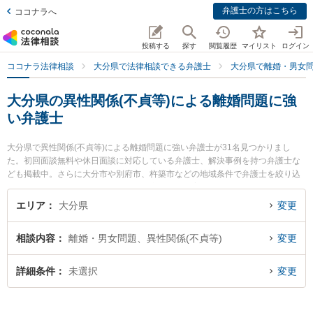
弁護士の方はこちら
ココナラへ
投稿する
探す
閲覧履歴
マイリスト
ログイン
ココナラ法律相談
大分県で法律相談できる弁護士
大分県で離婚・男女
大分県の異性関係(不貞等)による離婚問題に強
い弁護士
大分県で異性関係(不貞等)による離婚問題に強い弁護士が31名見つかりまし
た。初回面談無料や休日面談に対応している弁護士、解決事例を持つ弁護士な
ども掲載中。さらに大分市や別府市、杵築市などの地域条件で弁護士を絞り込
めます。離婚・男女問題に関係する財産分与や養育費、親権等の細かな分野で
の絞り込み検索もでき便利です。特に弁護士法人古庄総合法律事務所 別府支部
エリア
大分県
変更
の山下 昇悟弁護士や虎ノ門法律経済事務所 大分支店の安部 佳雄弁護士、Lino
法律事務所の佐々倉 慧弁護士のプロフィール情報や弁護士費用、強みなどが注
相談内容
離婚・男女問題、異性関係(不貞等)
変更
目されています。『大分県で土日や夜間に発生した異性関係(不貞等)による離婚
問題のトラブルを今すぐに弁護士に相談したい』『異性関係(不貞等)による離婚
問題のトラブル解決の実績豊富な近くの弁護士を検索したい』『初回相談無料
詳細条件
未選択
変更
で異性関係(不貞等)による離婚問題を法律相談できる大分県内の弁護士に相談予
約したい』などでお困りの相談者さんにおすすめです。