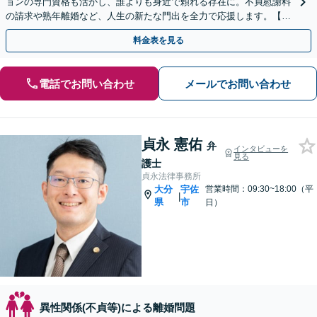
ョンの専門資格も活かし、誰よりも身近で頼れる存在に。不貞慰謝料
の請求や熟年離婚など、人生の新たな門出を全力で応援します。【オ
ンライン面談OK】
料金表を見る
電話でお問い合わせ
メールでお問い合わせ
貞永 憲佑
弁
インタビューを
見る
護士
貞永法律事務所
大分
宇佐
営業時間：09:30~18:00（平
|
県
市
日）
異性関係(不貞等)による離婚問題