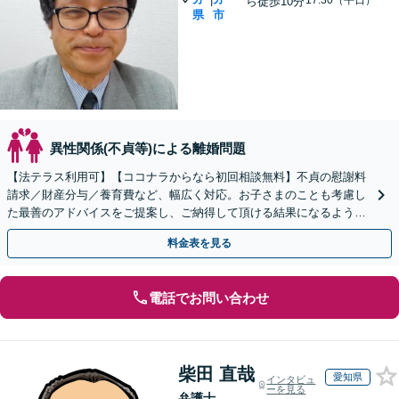
17:30（平日）
ら徒歩10分
県
市
異性関係(不貞等)による離婚問題
【法テラス利用可】【ココナラからなら初回相談無料】不貞の慰謝料
請求／財産分与／養育費など、幅広く対応。お子さまのことも考慮し
た最善のアドバイスをご提案し、ご納得して頂ける結果になるよう尽
力いたします。【完全個室】【お子様連れの相談歓迎】
料金表を見る
電話でお問い合わせ
柴田 直哉
愛知県
インタビュ
ーを見る
弁護士