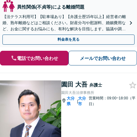
異性関係(不貞等)による離婚問題
【法テラス利用可】【駐車場あり】【弁護士歴15年以上】経営者の離
婚、熟年離婚などはご相談ください。財産分与や慰謝料、婚姻費用な
ど、お金に関するお悩みにも、有利な解決を目指します。協議や調
停、訴訟で代理人として適切に交渉いたします【完全個室】
料金表を見る
電話でお問い合わせ
メールでお問い合わせ
園田 大吾
弁護士
園田大吾法律事務所
大分
大分
営業時間：09:00~18:00（平
|
県
市
日）