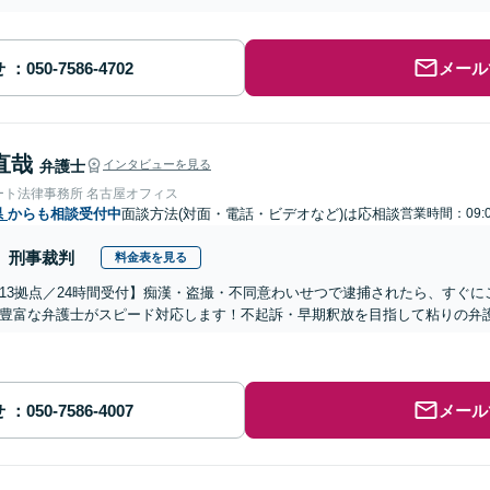
せ
メール
直哉
弁護士
インタビューを見る
ート法律事務所 名古屋オフィス
県
からも相談受付中
面談方法(対面・電話・ビデオなど)は応相談
営業時間：09:0
刑事裁判
料金表を見る
13拠点／24時間受付】痴漢・盗撮・不同意わいせつで逮捕されたら、すぐ
豊富な弁護士がスピード対応します！不起訴・早期釈放を目指して粘りの弁
せ
メール