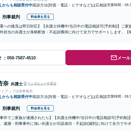
県
からも相談受付中
面談方法(対面・電話・ビデオなど)は応相談
営業時間：06:3
刑事裁判
料金表を見る
署への接見は即日対応】【弁護士待機中/当日中の電話相談可(予約制)】ご
件担当の弁護士が身柄釈放・不起訴獲得に向けて全力でサポートします。【毎
せ
メール
杏奈
弁護士
インタビューを見る
ートアップ法律事務所
県
からも相談受付中
面談方法(対面・電話・ビデオなど)は応相談
営業時間：06:3
刑事裁判
料金表を見る
事件でご家族が逮捕されたら】【弁護士待機中/当日中の電話相談可(予約制
、逮捕・刑事事件に強い弁護士が示談成功・不起訴(減刑)に向けて全力でサ