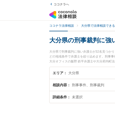
ココナラへ
ココナラ法律相談
大分県で法律相談できる
大分県の刑事裁判に強
大分県で刑事裁判に強い弁護士が32名見つか
どの地域条件で弁護士を絞り込めます。刑事事
大分オフィスの飯野 鉄平弁護士や大分府内町法
されています。『大分県で土日や夜間に発生し
相談無料で刑事裁判を法律相談できる大分県内
エリア
大分県
相談内容
刑事事件、刑事裁判
詳細条件
未選択