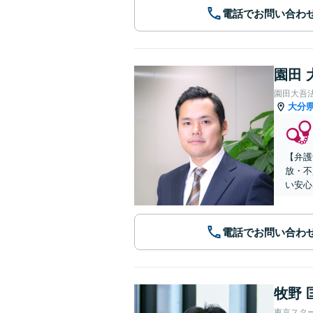
電話でお問い合わ
園田 
園田大吾
大分
【弁護
放・不
い安心
電話でお問い合わ
牧野 
東京スタ