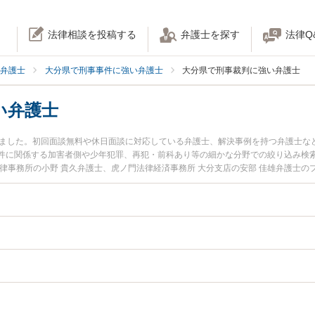
法律相談を投稿する
弁護士を探す
法律Q
弁護士
大分県で刑事事件に強い弁護士
大分県で刑事裁判に強い弁護士
い弁護士
りました。初回面談無料や休日面談に対応している弁護士、解決事例を持つ弁護士な
件に関係する加害者側や少年犯罪、再犯・前科あり等の細かな分野での絞り込み検
律事務所の小野 貴久弁護士、虎ノ門法律経済事務所 大分支店の安部 佳雄弁護士
た刑事裁判のトラブルを今すぐに弁護士に相談したい』『刑事裁判のトラブル解決
の弁護士に相談予約したい』などでお困りの相談者さんにおすすめです。