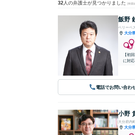
32
人の弁護士が見つかりました
(検索
飯野 
ベリーベ
大分
【初回
に対応
電話でお問い合わ
小野 
大分府内
大分