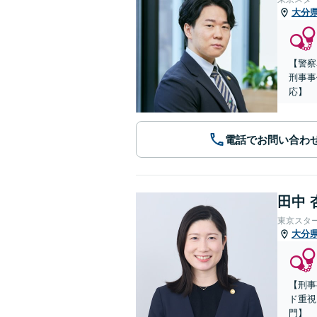
大分
【警察
刑事事
応】
電話でお問い合わ
田中 
東京スタ
大分
【刑事
ド重視
門】