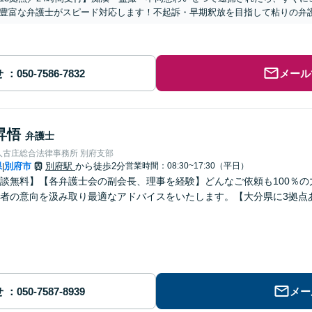
豊富な弁護士がスピード対応します！不起訴・早期釈放を目指して粘りの弁
せ
メール
昇悟
弁護士
人古庄総合法律事務所 別府支部
県
別府市
別府駅
から徒歩2分
営業時間：08:30~17:30（平日）
|
談無料】【各弁護士会の副会長、理事を経験】どんなご依頼も100％
者の意向を汲み取り最適なアドバイスをいたします。【大分県に3拠点
せ
メー