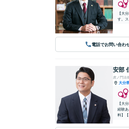
【大分
す。ス
電話でお問い合わ
安部 
虎ノ門法
大分
【大分
経験あ
料】【