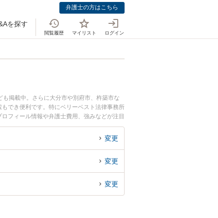
弁護士の方はこちら
&Aを探す
閲覧履歴
マイリスト
ログイン
ども掲載中。さらに大分市や別府市、杵築市な
索もでき便利です。特にベリーベスト法律事務所
のプロフィール情報や弁護士費用、強みなどが注目
の実績豊富な近くの弁護士を検索したい』『初回
変更
変更
変更