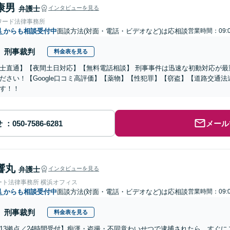
康男
弁護士
インタビューを見る
ワード法律事務所
県
からも相談受付中
面談方法(対面・電話・ビデオなど)は応相談
営業時間：09:0
刑事裁判
料金表を見る
士直通】【夜間土日対応】【無料電話相談】 刑事事件は迅速な初動対応が最
ださい！【Google口コミ高評価】【薬物】【性犯罪】【窃盗】【道路交通
す！！
せ
メール
響丸
弁護士
インタビューを見る
ート法律事務所 横浜オフィス
県
からも相談受付中
面談方法(対面・電話・ビデオなど)は応相談
営業時間：09:0
刑事裁判
料金表を見る
13拠点／24時間受付】痴漢・盗撮・不同意わいせつで逮捕されたら、すぐ