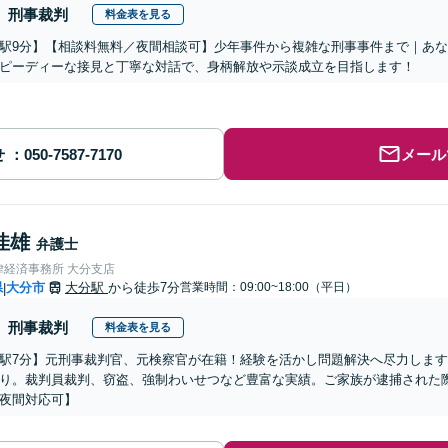
刑事裁判
料金表を見る
駅9分】【相談料無料／夜間相談可】少年事件から複雑な刑事事件まで｜あ
ピーディーな接見と丁寧な対話で、身柄解放や示談成立を目指します！
せ
メール
佳雄
弁護士
律経済事務所 大分支店
県
大分市
大分駅
から徒歩7分
営業時間：09:00~18:00（平日）
|
刑事裁判
料金表を見る
駅7分】元刑事裁判官、元検察官が在籍！経験を活かし問題解決へ尽力しま
り。裁判員裁判、窃盗、強制わいせつなど豊富な実績。ご家族が逮捕された
夜間対応可】