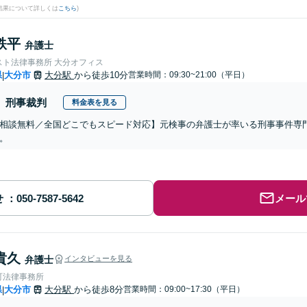
結果について詳しくは
こちら
)
鉄平
弁護士
スト法律事務所 大分オフィス
県
大分市
大分駅
から徒歩10分
営業時間：09:30~21:00（平日）
|
刑事裁判
料金表を見る
相談無料／全国どこでもスピード対応】元検事の弁護士が率いる刑事事件専
。
せ
メール
貴久
弁護士
インタビューを見る
町法律事務所
県
大分市
大分駅
から徒歩8分
営業時間：09:00~17:30（平日）
|