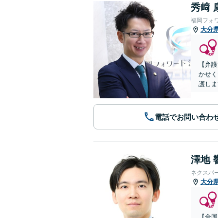
秀﨑 
福岡フォ
大分
【弁護
かせく
護しま
電話でお問い合わ
澤地 
ネクスパ
大分
【全国