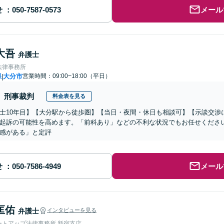
せ
メール
大吾
弁護士
法律事務所
県
大分市
営業時間：09:00~18:00（平日）
|
刑事裁判
料金表を見る
士10年目】【大分駅から徒歩圏】【当日・夜間・休日も相談可】【示談交渉
起訴の可能性を高めます。「前科あり」などの不利な状況でもお任せくださ
感がある」と定評
せ
メール
匡佑
弁護士
インタビューを見る
ートアップ法律事務所 新宿支店