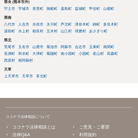
県央 (熊本市外)
宇土市
宇城市
美里町
御船町
嘉島町
益城町
甲佐町
山都町
県南
八代市
人吉市
水俣市
氷川町
芦北町
津奈木町
錦町
多良木町
湯前町
水上村
相良村
五木村
山江村
球磨村
あさぎり町
県北
荒尾市
玉名市
山鹿市
菊池市
阿蘇市
合志市
玉東町
南関町
長洲町
和水町
大津町
菊陽町
南小国町
小国町
産山村
高森町
西原村
南阿蘇村
天草
上天草市
天草市
苓北町
ココナラ法律相談について
ココナラ法律相談とは
ご意見・ご要望
法律Q&A
利用規約