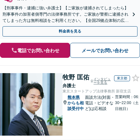
【刑事事件・逮捕に強い弁護士】【ご家族が逮捕されてしまったら】
刑事事件の加害者側専門の法律事務所です。ご家族が警察に逮捕され
てしまった方は無料相談をご利用ください。【全国29拠点体制の広域
対応】【弁護士待機中/当日中の電話相談可(予約制)】
料金表を見る
電話でお問い合わせ
メールでお問い合わせ
牧野 匡佑
東京都
インタビュ
ーを見る
弁護士
東京スタートアップ法律事務所 新宿支店
営業時間：06:
熊本県
面談方法(対面・
からも相
電話・ビデオな
30~22:00（土
談受付中
ど)は応相談
日祝日）