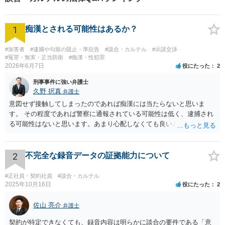
1
痴漢とされる可能性はあるか？
#加害者
#逮捕や勾留の阻止・準抗告
#談合・カルテル
#示談交渉
#冤罪・無実・正当防衛
#痴漢・性犯罪
2026年6月7日
役にたった
2
刑事事件に強い弁護士
久野 択真
弁護士
意図せず接触してしまったのであれば痴漢には当たらないと思いま
す。 その程度であれば警察に通報されている可能性は低く、逮捕され
る可能性はないと思います。あまり心配しなくても良いと思います。
以上ご参考までに。
2
不完全な録音データの証拠能力について
#正社員・契約社員
#談合・カルテル
2025年10月16日
役にたった
2
佐山 亮介
弁護士
契約が特定できなくても、録音内容は明らかに談合の要件である「意