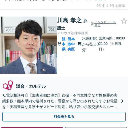
9件中 1-9件を表示
川島 孝之
弁
インタビューを
見る
護士
アロウズ法律事務所
水道町駅
営業時間：09:00~
熊
熊本
21:00（土日祝
本
市中
から徒歩3
|
県
央区
日）
分
談合・カルテル
📞電話相談可◎【加害者側に注力】盗撮・不同意性交など性犯罪の実
績多数！熊本県内で逮捕された、警察から呼び出されたらすぐお電話
を！実積豊富な弁護士がスピード対応。粘り強い示談交渉＆スムーズ
な身柄解放に向け尽力【事務所の相談年間200件以上】
料金表を見る