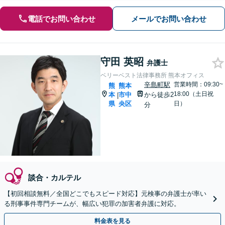
電話でお問い合わせ
メールでお問い合わせ
守田 英昭
弁護士
ベリーベスト法律事務所 熊本オフィス
辛島町駅
営業時間：09:30~
熊
熊本
18:00（土日祝
本
市中
から徒歩2
|
県
央区
日）
分
談合・カルテル
【初回相談無料／全国どこでもスピード対応】元検事の弁護士が率い
る刑事事件専門チームが、幅広い犯罪の加害者弁護に対応。
料金表を見る