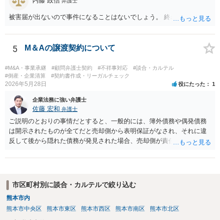
内藤 政信
弁護士
被害届が出ないので事件になることはないでしょう。 終わり
5
M＆Aの譲渡契約について
#M&A・事業承継
#顧問弁護士契約
#不祥事対応
#談合・カルテル
#倒産・企業清算
#契約書作成・リーガルチェック
2026年5月28日
役にたった
1
企業法務に強い弁護士
佐藤 宏和
弁護士
ご説明のとおりの事情だとすると、一般的には、簿外債務や偶発債務
は開示されたものが全てだと売却側から表明保証がなされ、それに違
反して後から隠れた債務が発見された場合、売却側が責任追及を受け
ることになります。仮に表明保証がないとすれば、一般的には株式譲
渡は成立しないでしょう。それでも万が一表明保証なしで株式譲渡契
約が成立したとしたら、一義的には株式譲渡を受けた買い手が責任を
取ることになりますが、譲渡後は売却側が一切責任を負わないとの確
市区町村別に談合・カルテルで絞り込む
約がない限り、争いが起きる可能性はあります。 2番目の点について
熊本市内
は、口座は法人名義のものでしょうから、一般的には株式譲渡であれ
熊本市中央区
熊本市東区
熊本市西区
熊本市南区
熊本市北区
ば売却側に責任追及が来ることはないでしょうが、口座を不正に使用
するような相手であればそもそも取引はしない方がいいと思います。