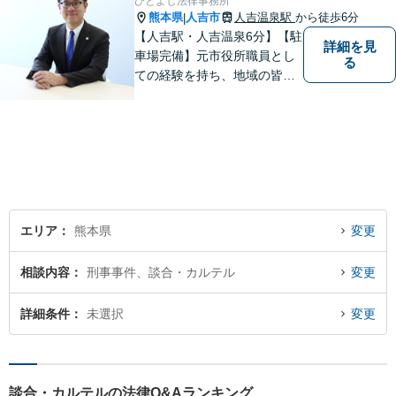
ひとよし法律事務所
熊本県
人吉市
人吉温泉駅
から徒歩6分
|
【人吉駅・人吉温泉6分】【駐
詳細を見
車場完備】元市役所職員とし
る
ての経験を持ち、地域の皆さ
まの暮らしに近い立場で多く
の声に触れてきました。人
吉・球磨地域の方々のため、
懇切丁寧に対応し、解決を目
指します【LINE対応】
エリア
熊本県
変更
相談内容
刑事事件、談合・カルテル
変更
詳細条件
未選択
変更
談合・カルテルの法律Q&Aランキング