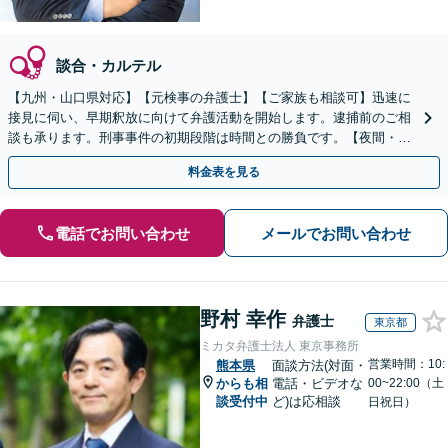
談合・カルテル
【九州・山口県対応】【元検事の弁護士】【ご家族も相談可】迅速に
接見に伺い、早期釈放に向けて弁護活動を開始します。逮捕前のご相
談も承ります。刑事事件の初期段階は時間との勝負です。【夜間・休
日対応】【完全個室】【天神駅3分】
料金表を見る
電話でお問い合わせ
メールでお問い合わせ
野村 幸作
弁護士
東京都
ミカタ弁護士法人 東京事務所
営業時間：10:
熊本県
面談方法(対面・
からも相
電話・ビデオな
00~22:00（土
談受付中
ど)は応相談
日祝日）