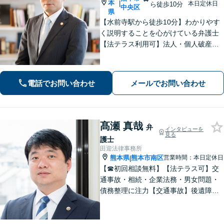
本
|
本日定休日
ら徒歩10分
中央区
県
【水前寺駅から徒歩10分】わかりやす
く説明することを心がけている弁護士
【法テラス利用可】法人・個人破産申
立、遺言・相続、離婚・男女問題・刑
事事件などに力を入れています。迅速
対応でスムーズに解決できるよう尽力
電話でお問い合わせ
メールでお問い合わせ
します。
髙瀬 真哉
弁
インタビューを
見る
護士
田迎法律事務所
熊本県
熊本市南区
営業時間：本日定休日
|
【☎︎初回相談無料】【法テラス可】交
通事故・相続・企業法務・男女問題・
債務整理に注力【交通事故】後遺障害
等級認定に詳しい！物損事故から重
症・死亡事故まで幅広く対応【相続】
もご相談ください【駐車場あり】