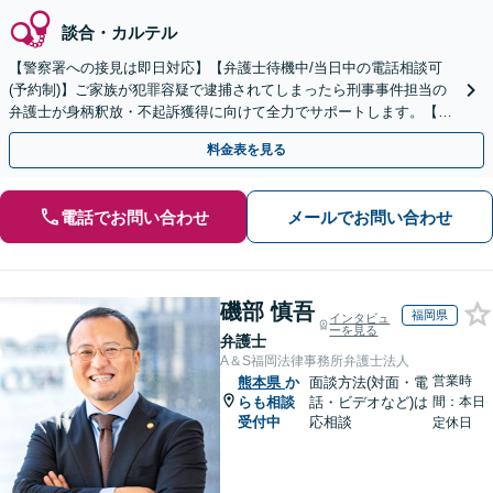
談合・カルテル
【警察署への接見は即日対応】【弁護士待機中/当日中の電話相談可
(予約制)】ご家族が犯罪容疑で逮捕されてしまったら刑事事件担当の
弁護士が身柄釈放・不起訴獲得に向けて全力でサポートします。【毎
月100名以上の相談実績】【全国対応】
料金表を見る
電話でお問い合わせ
メールでお問い合わせ
磯部 慎吾
福岡県
インタビュ
ーを見る
弁護士
A＆S福岡法律事務所弁護士法人
営業時
熊本県
か
面談方法(対面・電
らも相談
話・ビデオなど)は
間：本日
受付中
応相談
定休日