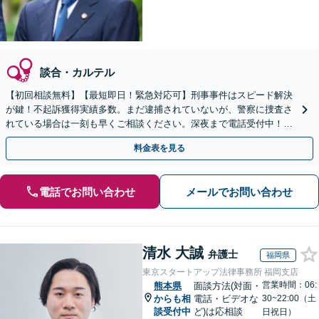
談合・カルテル
【初回相談無料】【最短即日！緊急対応可】刑事事件はスピード解決
が鍵！不起訴獲得実績多数。まだ逮捕されていないが、警察に捜査さ
れている場合は一刻も早くご相談ください。深夜まで電話受付中！痴
漢／盗撮／のぞき／その他性犯罪など
料金表を見る
電話でお問い合わせ
メールでお問い合わせ
清水 大誠
弁護士
福岡県
東京スタートアップ法律事務所 福岡支店
営業時間：06:
熊本県
面談方法(対面・
からも相
電話・ビデオな
30~22:00（土
談受付中
ど)は応相談
日祝日）