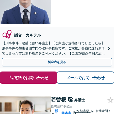
談合・カルテル
【刑事事件・逮捕に強い弁護士】【ご家族が逮捕されてしまったら】
刑事事件の加害者側専門の法律事務所です。ご家族が警察に逮捕され
てしまった方は無料相談をご利用ください。【全国29拠点体制の広域
対応】【弁護士待機中/当日中の電話相談可(予約制)】
料金表を見る
電話でお問い合わせ
メールでお問い合わせ
若曽根 聡
弁護士
松﨑法律事務所
熊
水前寺駅
か
営業時間：
熊本市