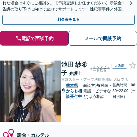
れた場合はすぐにご相談を。【示談交渉もお任せください】示談金・
告訴の取り下げに向けて全力でサポートします！性犯罪事件／外国人
事件／少年事件など実績豊富。
料金表を見る
電話で面談予約
メールで面談予約
池田 紗希
大阪府
インタビュ
ーを見る
子
弁護士
東京スタートアップ法律事務所 大阪支店
営業時間：06:
熊本県
面談方法(対面・
からも相
電話・ビデオな
30~22:00（土
談受付中
ど)は応相談
日祝日）
談合・カルテル