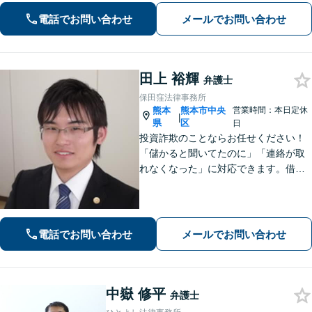
電話でお問い合わせ
メールでお問い合わせ
田上 裕輝
弁護士
保田窪法律事務所
熊本
熊本市中央
営業時間：本日定休
|
県
区
日
投資詐欺のことならお任せください！
「儲かると聞いてたのに」「連絡が取
れなくなった」に対応できます。借
金、債務整理にも精通しています【子
連れ相談可】【初回面談無料】
電話でお問い合わせ
メールでお問い合わせ
中嶽 修平
弁護士