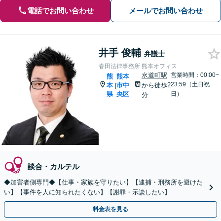
電話でお問い合わせ
メールでお問い合わせ
井手 俊輔
弁護士
春田法律事務所 熊本オフィス
水道町駅
営業時間：00:00~
熊
熊本
23:59（土日祝
本
市中
から徒歩2
|
県
央区
日）
分
談合・カルテル
◆加害者側専門◆【仕事・家族を守りたい】【逮捕・刑務所を避けた
い】【事件を人に知られたくない】【謝罪・示談したい】
料金表を見る