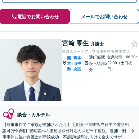
電話でお問い合わせ
メールでお問い合わせ
宮﨑 零生
弁護士
東京スタートアップ法律事務所 熊本支店
通町筋駅
営業時間：06:30~
熊
熊本
22:00（土日祝
本
市中
から徒歩2
|
県
央区
日）
分
談合・カルテル
【刑事事件でご家族が逮捕されたら】【弁護士待機中/当日中の電話相
談可(予約制)】警察署への接見は即日対応のスピード重視、逮捕・刑
事事件に強い弁護士が示談成功・不起訴(減刑)に向けて全力でサポー