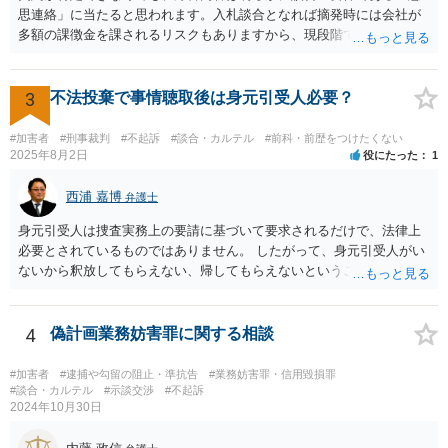
思連絡」に当たると思われます。入札談合となれば摘発時には会社が
多額の課徴金を課されるリスクもありますから、現段階で通報するこ
とにも意味があるでしょう。
3
不法投棄で事情聴取後は身元引受人必要？
#加害者
#刑事裁判
#不起訴
#談合・カルテル
#前科・前歴をつけたくない
2025年8月2日
役にたった
1
西浦 嘉博
弁護士
身元引受人は捜査実務上の要請に基づいて要求されるだけで、法律上
必要とされているものではありません。 したがって、身元引受人がい
ないから釈放してもらえない、帰してもらえないということはありま
せん。 他方で、捜査機関としては、被疑者と一定の人間関係ないし血
縁関係にある人に身元を託し、身柄引受書に署名・押印をさせ、被疑
者の釈放後の社会生活に一定の監督機能が果たされ得ると考える形に
4
偽計画業務妨害罪に関する相談
なります。 もし、頼める方がいるならば身元引受をお願いし、いない
ならばその旨を捜査機関に申し出られれば良いでしょう。 上記、ご参
#加害者
#逮捕や勾留の阻止・準抗告
#業務妨害罪・信用毀損罪
考ください。
#談合・カルテル
#示談交渉
#不起訴
2024年10月30日