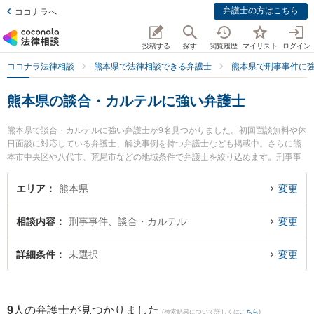
弁護士の方はこちら
ココナラへ
投稿する
探す
閲覧履歴
マイリスト
ログイン
ココナラ法律相談
熊本県で法律相談できる弁護士
熊本県で刑事事件に
熊本県の談合・カルテルに強い弁護士
熊本県で談合・カルテルに強い弁護士が9名見つかりました。初回面談無料や休
日面談に対応している弁護士、解決事例を持つ弁護士なども掲載中。さらに熊
本市中央区や八代市、荒尾市などの地域条件で弁護士を絞り込めます。刑事事
件に関係する加害者側や少年事件、再犯・前科あり等の細かな分野での絞り込
み検索もでき便利です。特にアロウズ法律事務所の川島 孝之弁護士や春田法律
エリア
熊本県
変更
事務所 熊本オフィスの井手 俊輔弁護士、ベリーベスト法律事務所 熊本オフィ
スの守田 英昭弁護士のプロフィール情報や弁護士費用、強みなどが注目されて
相談内容
刑事事件、談合・カルテル
変更
います。『熊本県で土日や夜間に発生した談合・カルテルのトラブルを今すぐ
に弁護士に相談したい』『談合・カルテルのトラブル解決の実績豊富な近くの
弁護士を検索したい』『初回相談無料で談合・カルテルを法律相談できる熊本
詳細条件
未選択
変更
県内の弁護士に相談予約したい』などでお困りの相談者さんにおすすめです。
9
人の弁護士が見つかりました
(検索結果について詳しくは
こちら
)