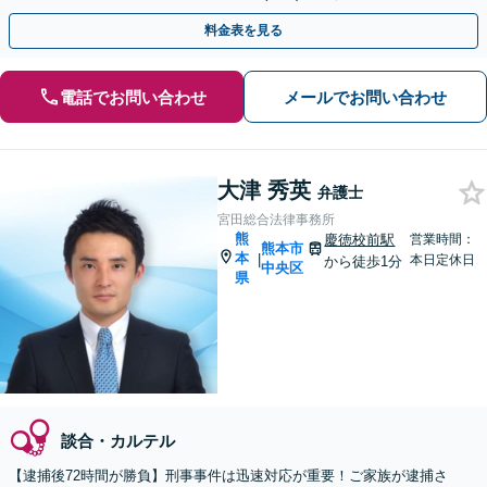
トします。【加害者側の相談専門】
料金表を見る
電話でお問い合わせ
メールでお問い合わせ
大津 秀英
弁護士
宮田総合法律事務所
熊
慶徳校前駅
営業時間：
熊本市
本
|
本日定休日
から徒歩1分
中央区
県
談合・カルテル
【逮捕後72時間が勝負】刑事事件は迅速対応が重要！ご家族が逮捕さ