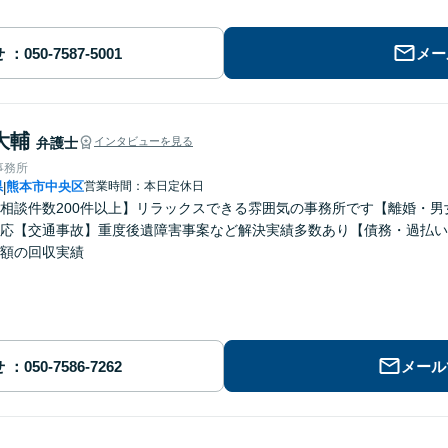
せ
メー
大輔
弁護士
インタビューを見る
事務所
県
熊本市中央区
営業時間：本日定休日
|
相談件数200件以上】リラックスできる雰囲気の事務所です【離婚・
応【交通事故】重度後遺障害事案など解決実績多数あり【債務・過払い
額の回収実績
せ
メール