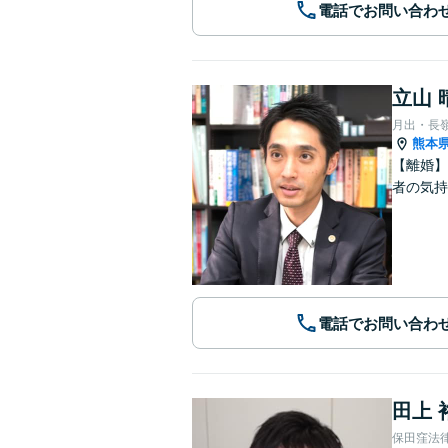
電話でお問い合わ
立山 
月出・長
熊本
【離婚】
者の気持
電話でお問い合わ
田上 
保田窪法