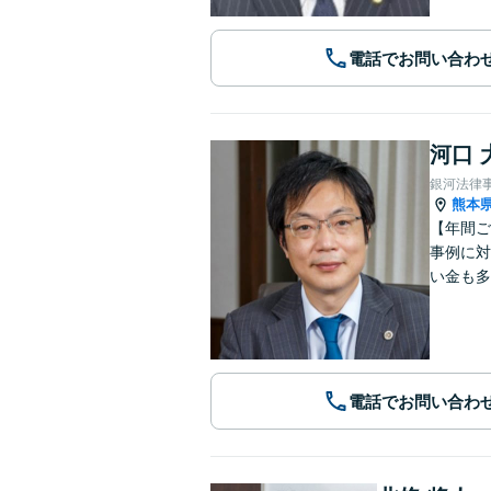
電話でお問い合わ
河口 
銀河法律
熊本
【年間ご
事例に対
い金も多
電話でお問い合わ