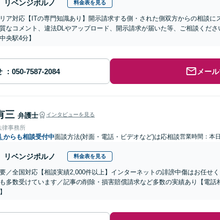
リベンジポルノ
料金表を見る
リア対応【ITの専門知識あり】開示請求する側・された側双方からの相談に
質なコメント、違法DLやアップロード、開示請求が届いた等、ご相談ください
中央駅4分】
せ
メール
有三
弁護士
インタビューを見る
法律事務所
県
からも相談受付中
面談方法(対面・電話・ビデオなど)は応相談
営業時間：本
リベンジポルノ
料金表を見る
要／全国対応【相談実績2,000件以上】インターネットの誹謗中傷はお任せ
も多数受けています／記事の削除・損害賠償請求など多数の実績あり【電話
】