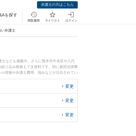
弁護士の方はこちら
&Aを探す
閲覧履歴
マイリスト
ログイン
強い弁護士
護士なども掲載中。さらに熊本市中央区や八代
の絞り込み検索もでき便利です。特に春田法律事
ィール情報や弁護士費用、強みなどが注目されてい
解決の実績豊富な近くの弁護士を検索したい』
す。
変更
変更
変更