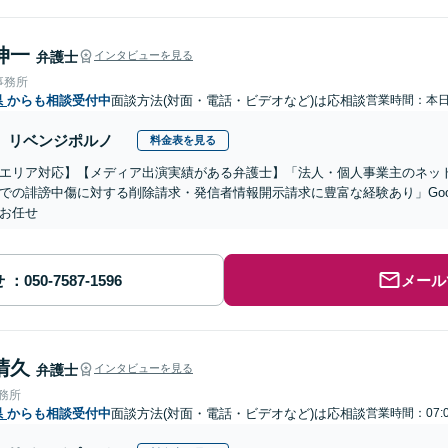
伸一
弁護士
インタビューを見る
事務所
県
からも相談受付中
面談方法(対面・電話・ビデオなど)は応相談
営業時間：本
リベンジポルノ
料金表を見る
エリア対応】【メディア出演実績がある弁護士】「法人・個人事業主のネット
での誹謗中傷に対する削除請求・発信者情報開示請求に豊富な経験あり」Goo
お任せ
せ
メール
清久
弁護士
インタビューを見る
事務所
県
からも相談受付中
面談方法(対面・電話・ビデオなど)は応相談
営業時間：07: