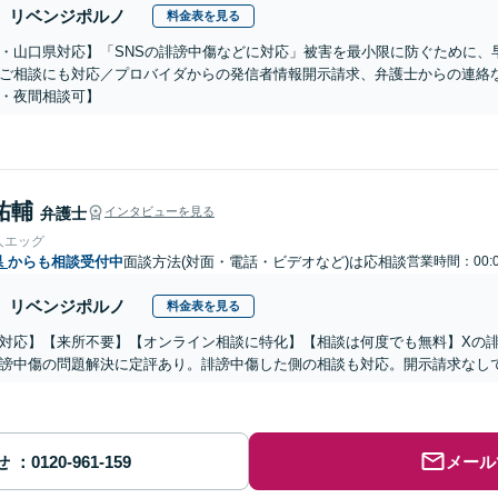
リベンジポルノ
料金表を見る
・山口県対応】「SNSの誹謗中傷などに対応」被害を最小限に防ぐために、
ご相談にも対応／プロバイダからの発信者情報開示請求、弁護士からの連絡
・夜間相談可】
祐輔
弁護士
インタビューを見る
人エッグ
県
からも相談受付中
面談方法(対面・電話・ビデオなど)は応相談
営業時間：00:
リベンジポルノ
料金表を見る
対応】【来所不要】【オンライン相談に特化】【相談は何度でも無料】Xの
謗中傷の問題解決に定評あり。誹謗中傷した側の相談も対応。開示請求なし
せ
メール