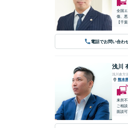
全国エ
傷、悪
【千葉
電話でお問い合わ
浅川 
浅川倉方
熊本
来所不
ご相談
面談可