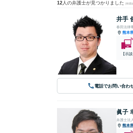
12
人の弁護士が見つかりました
(検索
井手 
春田法律
熊本
【示談
電話でお問い合わ
眞子 
弁護士法
熊本