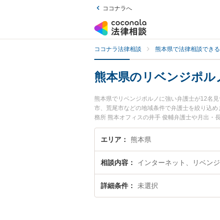
ココナラへ
ココナラ法律相談
熊本県で法律相談できる
熊本県のリベンジポル
熊本県でリベンジポルノに強い弁護士が12名
市、荒尾市などの地域条件で弁護士を絞り込め
務所 熊本オフィスの井手 俊輔弁護士や月出・
ます。『熊本県で土日や夜間に発生したリベン
『初回相談無料でリベンジポルノを法律相談で
エリア
熊本県
相談内容
インターネット、リベンジ
詳細条件
未選択