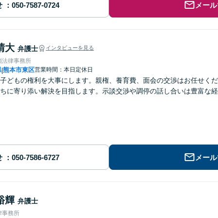
せ
メール
晴大
弁護士
インタビューを見る
嶺法律事務所
県
熊本市東区
営業時間：本日定休日
|
子どもの権利を大事にします。親権、養育費、面会の交渉はお任せくだ
ちに寄り添い解決を目指します。示談交渉や調停の話し合いは豊富な経
せ
メール
裕輝
弁護士
律事務所