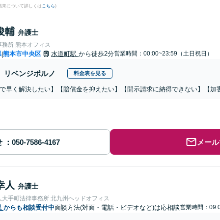
結果について詳しくは
こちら
)
俊輔
弁護士
事務所 熊本オフィス
県
熊本市中央区
水道町駅
から徒歩2分
営業時間：00:00~23:59（土日祝日）
|
リベンジポルノ
料金表を見る
で早く解決したい】【賠償金を抑えたい】【開示請求に納得できない】【加
せ
メール
幸人
弁護士
人大手町法律事務所 北九州ヘッドオフィス
県
からも相談受付中
面談方法(対面・電話・ビデオなど)は応相談
営業時間：09: