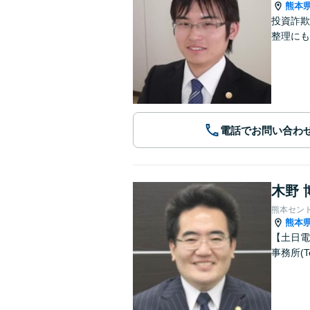
熊本
投資詐欺
整理にも
電話でお問い合わ
木野 
熊本セン
熊本
【土日電
事務所(T