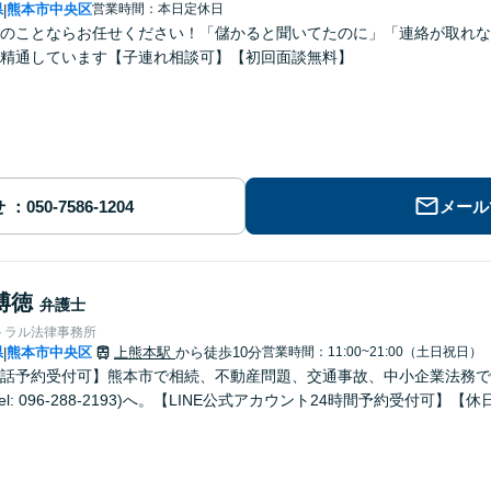
県
熊本市中央区
営業時間：本日定休日
|
のことならお任せください！「儲かると聞いてたのに」「連絡が取れな
精通しています【子連れ相談可】【初回面談無料】
せ
メール
博徳
弁護士
トラル法律事務所
県
熊本市中央区
上熊本駅
から徒歩10分
営業時間：11:00~21:00（土日祝日）
|
話予約受付可】熊本市で相続、不動産問題、交通事故、中小企業法務で
el: 096-288-2193)へ。【LINE公式アカウント24時間予約受付可】