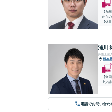
【九州
からの
【休日
浦川 
弁護士法
熊本
【全国
上／誹
電話でお問い合わ