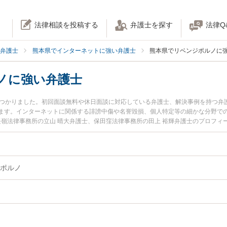
法律相談を投稿する
弁護士を探す
法律Q
弁護士
熊本県でインターネットに強い弁護士
熊本県でリベンジポルノに
ノに強い弁護士
見つかりました。初回面談無料や休日面談に対応している弁護士、解決事例を持つ弁
ます。インターネットに関係する誹謗中傷や名誉毀損、個人特定等の細かな分野で
長嶺法律事務所の立山 晴大弁護士、保田窪法律事務所の田上 裕輝弁護士のプロフ
ジポルノのトラブルを今すぐに弁護士に相談したい』『リベンジポルノのトラブル
きる熊本県内の弁護士に相談予約したい』などでお困りの相談者さんにおすすめで
ポルノ