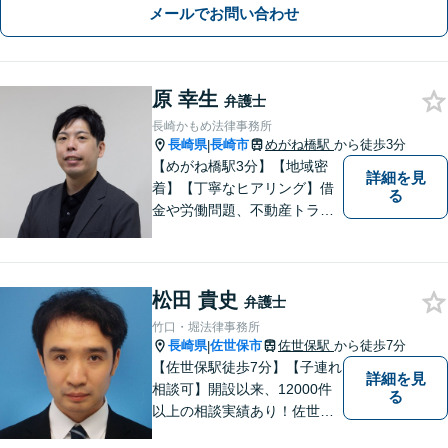
メールでお問い合わせ
原 幸生
弁護士
長崎かもめ法律事務所
長崎県
長崎市
めがね橋駅
から徒歩3分
|
【めがね橋駅3分】【地域密
詳細を見
着】【丁寧なヒアリング】借
る
金や労働問題、不動産トラブ
ルなどでお困りの方の生活再
建を支援いたします。依頼者
さまの不安に寄り添い、気持
松田 貴史
ちと希望をしっかりと受け止
弁護士
めます。どうぞお気軽にお話
竹口・堀法律事務所
しください。【電話・メー
長崎県
佐世保市
佐世保駅
から徒歩7分
|
ル・WEB相談可】
【佐世保駅徒歩7分】【子連れ
詳細を見
相談可】開設以来、12000件
る
以上の相談実績あり！佐世保
市を中心に、長崎・佐賀県・