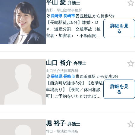
平山 愛
弁護士
青野・平山法律事務所
長崎県
長崎市
長崎駅
から徒歩5分
|
【長崎駅徒歩5分】離婚・Ｄ
詳細を見
Ｖ、遺産分割、交通事故（被
る
害者・加害者）・不動産関連
の問題ならお一人で悩まずお
気軽にご相談ください。依頼
者様と共に全力で戦います。
山口 裕介
弁護士
山口裕介法律事務所
長崎県
長崎市
西浜町駅
から徒歩3分
|
【西浜町駅徒歩3分】【近隣駐
詳細を見
車場あり】【夜間／休日相談
る
可】ご予約をいただければ、
土日祝日・夜間でも対応いた
します。個人・法人問わず、
お困りの方はお気軽に弁護士
堀 裕子
にご相談ください。
弁護士
竹口・堀法律事務所