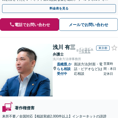
代表弁護士が最後まで対応【関東エリア以外の相談も可】
料金表を見る
電話でお問い合わせ
メールでお問い合わせ
浅川 有三
東京都
インタビュ
ーを見る
弁護士
浅川倉方法律事務所
営業時
長崎県
か
面談方法(対面・電
らも相談
話・ビデオなど)は
間：本日
受付中
応相談
定休日
著作権侵害
来所不要／全国対応【相談実績2,000件以上】インターネットの誹謗