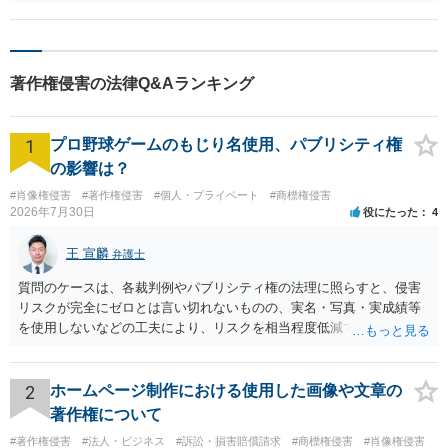
格権は別物であり、著作者人格権は譲渡することができません。 です
ので依頼者の言う「著作者人格権も購入した」という言い分は法律上
正しくありません。 問題はあなたと依頼者との間の合意内容として
「著作者人格権を行使しない」という取決めになっていたかどうかと
著作権侵害の法律Q&Aランキング
いうことですが、通常は「著作者人格権は行使しません」と発言した
り、契約書に書いたりしていなければ著作者人格権は著作者が行使し
てもよいと判断されるでしょう。 著作者人格権の中には同一性保持権
1
プロ野球ゲームのもじり名使用、パブリシティ権
というものがあります。 これは著作者（=あなた）の無断で著作物（=
イラスト）を改変されないという権利というです。 依頼者が無断でイ
の影響は？
ラストのキャラクターの表情を修正するとあなたの同一性保持権を侵
#肖像権侵害
#著作権侵害
#個人・プライベート
#商標権侵害
害したことになります。 この点はあなたがお書きになられているとお
2026年7月30日
役にたった
4
りです。 著作権を譲渡してしまっているため、そのイラストを依頼者
が公表したり使用することは自由です。 著作者人格権の中には公表権
王 宣麟
弁護士
というものもありますが、これは未発表の作品を無断で公表されない
という権利なので今回のケースでは当てはまりません。 あなたが制作
質問のケースは、各裁判例やパブリシティ権の法理に照らすと、侵害
したイラストを依頼者が「自分の自作だ」と発表する行為について
リスクが完全にゼロとは言い切れないものの、実名・写真・実成績等
は、著作者人格権の中の一つである氏名表示権を侵害する可能性があ
を使用しないなどの工夫により、リスクを相当程度低減できる設計に
ります。 「依頼者の自作として公表してよい」という取決めになって
なっているかと思います。 ただし、「野球ファンであれば元の選手を
いれば別ですが、そうでない場合は原則として著作者であるあなたは
推測できる」という点は、裁判で争われた場合に「専ら顧客吸引力の
自分の名前をイラストに表示するよう要求できます。 他方、依頼者に
利用を目的とする」と判断される余地を残すため、一定の注意が必要
2
ホームページ制作における使用した画像や文章の
は著作権を譲渡してしまっているので依頼者による再販を禁止するこ
です。 また、広告収益の有無は、侵害判断に一定の影響を与える可能
著作権について
とは難しいでしょう。 ただし、この場合も「再販するなら私の作品だ
性がありますが、決定的要因ではありません。 パブリシティ権侵害の
#著作権侵害
#法人・ビジネス
#訴訟・損害賠償請求
#商標権侵害
#肖像権侵害
ときちんと表示するように」と要求することはできます。 あなたには
成否は、主に「専ら顧客吸引力の利用を目的とするか」という点で判