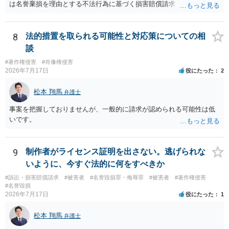
は名誉棄損を理由とする不法行為に基づく損害賠償請求（共同不法行
為）の対象となるかと思います。但し、慰謝料額としては、「その後
その人が会社を経営しているようで仕事が飛んだとのことでその分の
賠償金と8人分の従業員の年間利益を請求すると言われています。」で
8
法的措置を取られる可能性と対応策についての相
の計算がすべて損害とならないかと思いますので、損害額で争っても
談
良いかと思います。ご参考にしてください。
#著作権侵害
#肖像権侵害
2026年7月17日
役にたった
2
松本 翔馬
弁護士
事案を把握しておりませんが、一般的に請求が認められる可能性は低
いです。
9
制作者がライセンス証明を出さない。逃げられな
いように、今すぐ法的に何をすべきか
#訴訟・損害賠償請求
#被害者
#名誉毀損罪・侮辱罪
#被害者
#著作権侵害
#名誉毀損
2026年7月17日
役にたった
1
松本 翔馬
弁護士