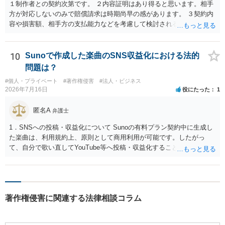
１制作者との契約次第です。 ２内容証明はあり得ると思います。相手
方が対応しないのみで賠償請求は時期尚早の感があります。 ３契約内
容や損害額、相手方の支払能力などを考慮して検討されるとよいでし
ょう ４損害賠償請求が考えられます。調査費用や弁護士費用も含め請
求する場合もありますが、認められるのはごく一部です。 ５事案の詳
細な検討が必要です。遅延損害金の発生なども確認するとよいでしょ
10
Sunoで作成した楽曲のSNS収益化における法的
う。 ６弁護士に窓口を一本化して、直接連絡を避けることも方法の一
問題は？
つです。
#個人・プライベート
#著作権侵害
#法人・ビジネス
2026年7月16日
役にたった
1
匿名A
弁護士
1．SNSへの投稿・収益化について Sunoの有料プラン契約中に生成し
た楽曲は、利用規約上、原則として商用利用が可能です。したがっ
て、自分で歌い直してYouTube等へ投稿・収益化することも、通常は
可能と考えられます。ただし、生成時点のプランと最新の利用規約は
確認してください。 2．メロディーや伴奏の使用について AIボーカル
を自分の歌声に差し替えても、メロディーや伴奏を使用する以上、Su
noの規約が適用されます。有料プランで適法に生成したものであれ
著作権侵害に関連する法律相談コラム
ば、原則として使用可能です。 3．著作権とJASRAC登録について Su
noが商用利用を認めていても、日本法上、その楽曲に著作権が発生す
るとは限りません。AIが自動生成したメロディーや伴奏について、人