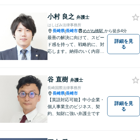
福岡の法律問題に取り組みま
す。離婚問題・交通事故問
小村 良之
題・企業法務等、お困りごと
弁護士
はなんでもご相談ください。
はしばみ法律事務所
【他士業連携】
長崎県
長崎市
めがね橋駅
から徒歩4分
|
最善の解決に向けて、スピー
詳細を見
ド感を持って、戦略的に、対
る
応します。納得のいく内容と
費用となるよう心がけていま
すので、まずはお気軽にご相
談ください。
谷 直樹
弁護士
長崎国際法律事務所
長崎県
長崎市
|
【英語対応可能】中小企業・
詳細を見
個人事業主のビジネス、契
る
約、知財に強い弁護士です