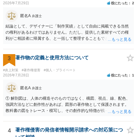
2026年7月29日
役にたった
2
氏名表示権があるからです。 なお、依頼者との取決めで「再販禁止」
断されます。広告収益があることは「商業的目的」を強く示す要素で
の合意があればもちろん再販は禁止だと言えます。 あなたの実績とし
すが、それだけで直ちに侵害となるわけではありません。完全無償・
匿名A
弁護士
て作品を公開するために著作権を持っている依頼者の承諾が必要で
非営利であれば「表現の自由」「創作物」としての側面が強く評価さ
す。承諾してほしいと交渉することは自由ですが応じてくれるかどう
れる可能性があります。一方、広告収益がある場合は「商業利用」と
結論として、デザイナーに「制作実績」として自由に掲載できる当然
かは相手方次第です。 ご参考になれば幸いです。
しての色彩が強まり、リスクが高まる可能性があります。 公開前に変
の権利があるわけではありません。ただし、提供した素材すべての権
更・確認しておく事項については、公開の場でアドバイスするにも限
利がご相談者に帰属する、と一括して整理することもできません。 ご
界があるかと思うので、資料等を持参の上、弁護士に相談されること
自身が撮影・執筆した写真や文章は、創作性があれば原則としてご自
も一つかと存じます。
身が著作権者です。 他方、ブランド名、文字主体のロゴ、商品情報、
短いキャッチコピー、販売コンセプトなどは、通常、著作物には当た
3
著作物の定義と使用方法について
りません。ただし、ロゴに独自の図形やイラスト等が含まれる場合に
は、その表現部分が著作物となる可能性があります。 また、人物写真
#炎上対策
#著作権侵害
#個人・プライベート
の著作権は撮影者に、肖像に関する権利は被写体本人に帰属します
2026年7月28日
役にたった
1
（著作権法2条・17条）。 ウェブサイト全体に当然に著作権が生じる
わけではありません。デザイナーが独自に制作したイラストやバナー
匿名A
弁護士
等は別として、一般的なレイアウトや配色、依頼者から提供された素
① 解剖図は、人体の構造そのものではなく、構図、視点、線、配色、
材を希望に沿って配置した部分には、通常、著作物性は認められにく
強調方法などに創作性があれば、図形の著作物として保護されます。
いと考えられます。仮に具体的な画面構成の一部に創作性が認められ
教科書の図をトレース・模写し、その創作的な特徴が残っていれば、
ても、その権利は当該部分に限られ、ご相談者の写真や文章等を制作
完全一致でなくても複製・翻案に当たる可能性があります。非営利で
実績として掲載する権限まで当然に生じるものではありません。 もっ
も、SNSへの公開は私的使用には当たりません。 ② 出典を記載するだ
とも、契約書がなくても、見積書、メール、利用規約等に実績掲載へ
けでは、適法な引用にはなりません。自分の説明や批評が主で、図が
4
著作権侵害の発信者情報開示請求への対応策につ
の同意があれば別です。また、単に制作を担当した事実を記載した
その説明に必要な従たる資料であること、引用部分が明確に区別さ
り、公開中のサイトへリンクしたりする行為まで当然に禁止できると