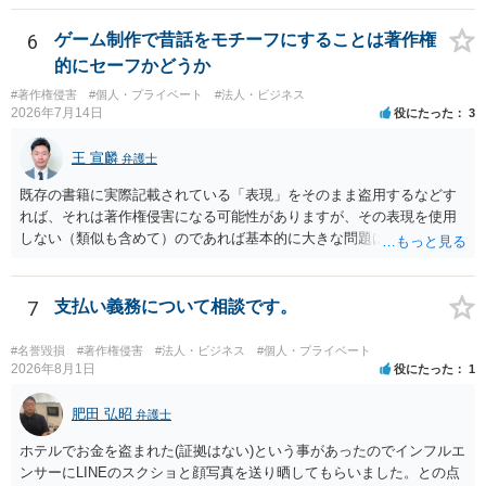
て描くにとどまる場合は、通常、商標権侵害にはなりにくいと考えら
れます。 ただし、家具名や特徴的な形状を商品名・広告に大きく表示
6
ゲーム制作で昔話をモチーフにすることは著作権
し、公式商品やライセンス商品と誤認させる販売方法であれば、商標
的にセーフかどうか
権や不正競争防止法上の問題が生じ得ます。家具のデザインに著作権
#著作権侵害
#個人・プライベート
#法人・ビジネス
が認められる場合は、著作権も別途問題となります。 無料のSNS投稿
2026年7月14日
役にたった
3
やプレゼントでも、著作権侵害は成立し得ます。商標権については、
有料か無料かよりも、商標として使用しているかが重要です。 また、
王 宣麟
弁護士
日本の商標権は原則として日本国内にのみ効力を持ちます。外国で販
売する場合は、販売国の商標・意匠等を確認する必要があります。 他
既存の書籍に実際記載されている「表現」をそのまま盗用するなどす
の作家の例は、許諾を得ている、権利が消滅している、侵害に当たら
れば、それは著作権侵害になる可能性がありますが、その表現を使用
ない、又は単に権利行使されていないなど、様々な可能性がありま
しない（類似も含めて）のであれば基本的に大きな問題は生じないか
す。他人が販売していることだけでは、適法とは判断できません。
と思います。 著作権が守るのは「アイデア」ではなく「具体的な表
現」であり、昔話の大筋や設定の骨子だけを使うのは、一般にアイデ
ア利用の範囲です。 一方で、特定の作品の文章をそのまま使うことは
7
支払い義務について相談です。
もちろん、表現の選び方や展開が「その作品の本質的特徴を直接感得
できる」レベルだと、翻案や二次的著作物の問題が出ますのでこの点
#名誉毀損
#著作権侵害
#法人・ビジネス
#個人・プライベート
はご留意ください。
2026年8月1日
役にたった
1
肥田 弘昭
弁護士
ホテルでお金を盗まれた(証拠はない)という事があったのでインフルエ
ンサーにLINEのスクショと顔写真を送り晒してもらいました。との点