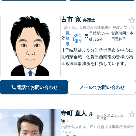
古市 寛
弁護士
弁護士法人大村綜合法律事務所 早岐オフィス
長
早岐駅
から
営業時間：本
佐世
崎
|
日定休日
徒歩5分
保市
県
【早岐駅徒歩５分】佐世保市を中心に
長崎県全域、佐賀県西南部の皆様の頼
れる法律事務所を目指しています。相
続・遺言、借金・債務整理、離婚・男
女問題等の身近な法律問題に注力して
います。早期解決には、早めのご相談
電話でお問い合わせ
メールでお問い合わせ
が肝要です。
寺町 直人
弁
インタビューを
見る
護士
弁護士法人山本・坪井綜合法律事務所 長崎オ
フィス