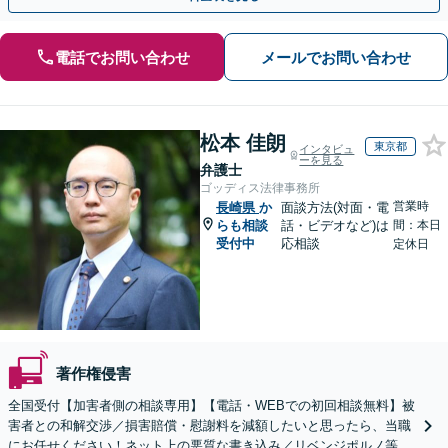
電話でお問い合わせ
メールでお問い合わせ
松本 佳朗
東京都
インタビュ
ーを見る
弁護士
ゴッディス法律事務所
営業時
長崎県
か
面談方法(対面・電
らも相談
話・ビデオなど)は
間：本日
受付中
応相談
定休日
著作権侵害
全国受付【加害者側の相談専用】【電話・WEBでの初回相談無料】被
害者との和解交渉／損害賠償・慰謝料を減額したいと思ったら、当職
にお任せください！ネット上の悪質な書き込み／リベンジポルノ等、