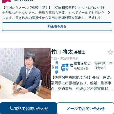
【全国からメールで相談可能！】【初回相談無料】ネットに強い弁護
士が見つからない方へ。来所も電話も不要、すべてメールで対応いた
します。書き込みの悪質性から妥当な慰謝料額を算出し、見通しや費
用面のリスクも包み隠さずお伝えしサポートします。
料金表を見る
竹口 将太
弁護士
竹口・堀法律事務所
長
佐世保駅
か
営業時間：本
佐世
崎
|
日定休日
ら徒歩7分
保市
県
【佐世保中央駅徒歩7分】長崎、佐賀、
福岡県に出張相談あり。離婚、刑事事
件、交通事故、相続など相談実績12,00
0件以上、メール問合せも可能です。
【まちの法律家】ぜひ、お気軽にご相
談ください。
電話でお問い合わせ
メールでお問い合わせ