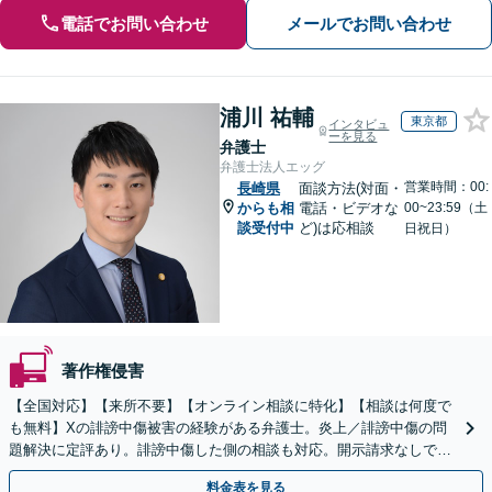
電話でお問い合わせ
メールでお問い合わせ
浦川 祐輔
東京都
インタビュ
ーを見る
弁護士
弁護士法人エッグ
営業時間：00:
長崎県
面談方法(対面・
からも相
電話・ビデオな
00~23:59（土
談受付中
ど)は応相談
日祝日）
著作権侵害
【全国対応】【来所不要】【オンライン相談に特化】【相談は何度で
も無料】Xの誹謗中傷被害の経験がある弁護士。炎上／誹謗中傷の問
題解決に定評あり。誹謗中傷した側の相談も対応。開示請求なしで本
人の特定ができる場合もあり。
料金表を見る