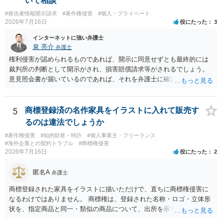
いて相談
れ、必要な範囲に限られていることなどが必要です。勉強ノートの教
は限りません。 人物写真については、通常のSNSへの無断掲載と同
#発信者情報開示請求
#著作権侵害
#個人・プライベート
材として図そのものを中心的に掲載する場合、引用と認められにくい
様、掲載目的、態様、必要性、本人の特定可能性等から判断されま
2026年7月16日
役にたった
3
でしょう。 文章についても、単に所々表現を変えただけで適法になる
す。営業目的であり、本人も掲載を拒否していることは、違法性を認
とは限りません。医学上の事実を理解したうえで、ご自身の表現と構
インターネットに強い弁護士
める方向の事情となりますが、自動的に肖像権侵害となるわけではあ
成でまとめる必要があります。 安全にSNSで公開するには、教科書の
泉 亮介
弁護士
りません。 まず、見積書、メール、チャット、デザイナーの利用規約
図をトレース・模写した部分は掲載せず、人体の構造という事実を基
を確認したうえで、「提供素材及びこれを含む画面の複製・SNS掲載
権利侵害が認められるものであれば、開示に同意せずとも最終的には
に、自分で構図や表現を工夫して作図する方法が考えられます。ま
を許諾しない」と書面で明確に通知することをお勧めします。すでに
裁判所の判断として開示がされ、損害賠償請求等がされるでしょう。
た、改変・SNS掲載が認められたオープンライセンス素材を、利用条
掲載された場合は、URL、掲載日時、画面を保存してから削除を求め
意見照会書が届いているのであれば、それを弁護士に確認してもらっ
件に従って使う方法もあります。トレースした図を残したい場合は、
てください。
た上で、アドバイスをうけ、必要であれば弁護士に依頼をされると良
自分だけの学習用にとどめるのが安全です。
いかと思われます。
5
商標登録済の名作家具をイラストに入れて販売す
るのは違法でしょうか
#著作権侵害
#知的財産・特許
#個人事業主・フリーランス
#海外企業との契約トラブル
#商標権侵害
2026年7月16日
役にたった
2
匿名A
弁護士
商標登録された家具をイラストに描いただけで、直ちに商標権侵害に
なるわけではありません。 商標権は、登録された名称・ロゴ・立体形
状を、指定商品と同一・類似の商品について、出所を示す表示として
使用した場合に問題となります。したがって、家具を作品の題材とし