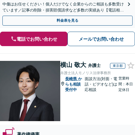
中傷はお任せください！個人だけでなく企業からのご相談も多数受け
ています／記事の削除・損害賠償請求など多数の実績あり【電話相談
可】【初回相談無料】【夜間休日面談可】
料金表を見る
電話でお問い合わせ
メールでお問い合わせ
横山 敬大
弁護士
東京都
弁護士法人モノリス法律事務所
営業時
長崎県
か
面談方法(対面・電
らも相談
話・ビデオなど)は
間：本日
受付中
応相談
定休日
著作権侵害