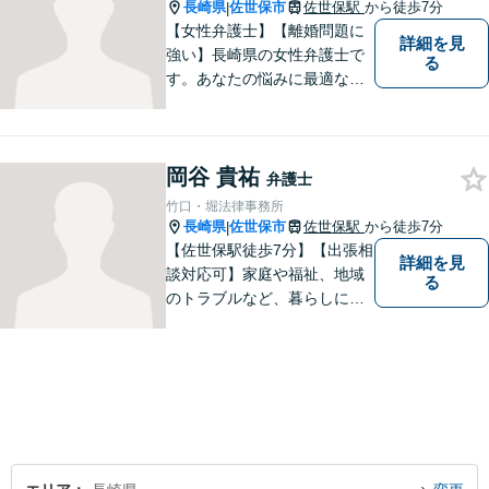
長崎県
佐世保市
佐世保駅
から徒歩7分
|
【女性弁護士】【離婚問題に
詳細を見
強い】長崎県の女性弁護士で
る
す。あなたの悩みに最適なリ
ーガルサービスを提供させて
いただきます。
岡谷 貴祐
弁護士
竹口・堀法律事務所
長崎県
佐世保市
佐世保駅
から徒歩7分
|
【佐世保駅徒歩7分】【出張相
詳細を見
談対応可】家庭や福祉、地域
る
のトラブルなど、暮らしに根
ざしたご相談を中心に取り組
んでいます。 安心してご相談
いただける存在を目指し、丁
寧にお話を伺うことを大切に
しています。