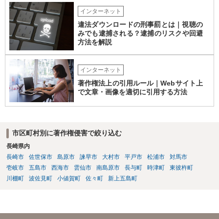
の創作的な関与が乏しい場合、著作権が認められない可能性がありま
インターネット
す。自分で歌い直しただけで、作曲部分の著作権が発生するわけでも
ありません。 なお、自分で歌い直した歌唱については、楽曲自体に著
違法ダウンロードの刑事罰とは｜視聴の
作権が成立するか否かとは別に、実演家としての著作隣接権が生じま
みでも逮捕される？逮捕のリスクや回避
す。ただし、この権利は、Sunoが生成したメロディーや伴奏自体につ
方法を解説
いて著作権を取得することを意味するものではありません。 JASRAC
への登録は必須ではありません。登録を希望する場合は、自分が作
インターネット
詞、作曲、編曲等にどの程度創作的に関与したかを説明できることが
重要です。 4．音楽配信やライブについて SpotifyやApple Musicでの
著作権法上の引用ルール｜Webサイト上
配信、販売、ライブでの歌唱も、Sunoの規約上の商用利用条件を満た
で文章・画像を適切に引用する方法
せば、原則として可能です。ただし、配信サービスごとのAI生成音楽
に関する規約も確認する必要があります。 5．注意点について 生成
日、有料プランの契約状況、プロンプト、修正・編集の履歴を保存し
ておくことをお勧めします。また、既存の楽曲と偶然類似する可能性
市区町村別に著作権侵害で絞り込む
や、第三者が同じような楽曲を生成する可能性にも注意が必要です。
長崎県内
最終的には、個別の楽曲の制作過程と、利用時点のSuno及び配信サー
長崎市
佐世保市
島原市
諫早市
大村市
平戸市
松浦市
対馬市
ビスの規約を確認して判断することになります。
壱岐市
五島市
西海市
雲仙市
南島原市
長与町
時津町
東彼杵町
川棚町
波佐見町
小値賀町
佐々町
新上五島町