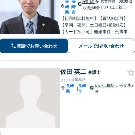
長
長
桜町駅
か
営業時間：08:00~2
崎
崎
|
1:00（土日祝日）
ら徒歩6分
県
市
【初回相談料無料】【電話相談可】
【早朝、夜間、土日祝日相談対応】
【カード払い可】離婚事件・刑事事
件・交通事故の専門弁護士があなたの
お悩みを解決いたします。一人で悩ま
電話でお問い合わせ
メールでお問い合わせ
ずに新たな一歩をわたしたちと。
佐田 英二
弁護士
さた法律事務所
めがね橋駅
から徒歩2
長崎
長崎
|
県
市
分