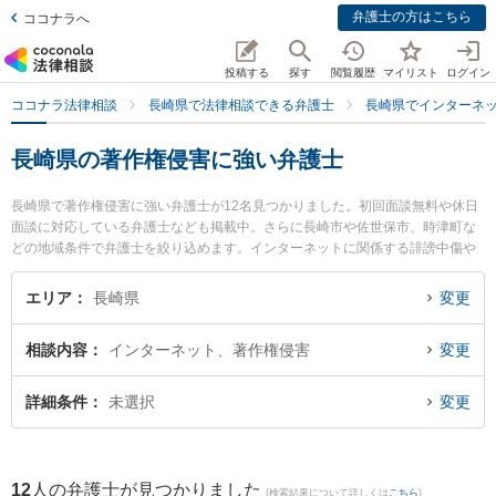
弁護士の方はこちら
ココナラへ
投稿する
探す
閲覧履歴
マイリスト
ログイン
ココナラ法律相談
長崎県で法律相談できる弁護士
長崎県でインターネ
長崎県の著作権侵害に強い弁護士
長崎県で著作権侵害に強い弁護士が12名見つかりました。初回面談無料や休日
面談に対応している弁護士なども掲載中。さらに長崎市や佐世保市、時津町な
どの地域条件で弁護士を絞り込めます。インターネットに関係する誹謗中傷や
名誉毀損、個人特定等の細かな分野での絞り込み検索もでき便利です。特に竹
口・堀法律事務所の竹口 将太弁護士や弁護士法人大村綜合法律事務所 早岐オフ
エリア
長崎県
変更
ィスの古市 寛弁護士、弁護士法人山本・坪井綜合法律事務所 長崎オフィスの寺
町 直人弁護士のプロフィール情報や弁護士費用、強みなどが注目されていま
相談内容
インターネット、著作権侵害
変更
す。『長崎県で土日や夜間に発生した著作権侵害のトラブルを今すぐに弁護士
に相談したい』『著作権侵害のトラブル解決の実績豊富な近くの弁護士を検索
したい』『初回相談無料で著作権侵害を法律相談できる長崎県内の弁護士に相
詳細条件
未選択
変更
談予約したい』などでお困りの相談者さんにおすすめです。
12
人の弁護士が見つかりました
(検索結果について詳しくは
こちら
)