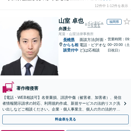
12件中 1-12件を表示
山室 卓也
福岡県
インタビュ
ーを見る
弁護士
尾畠・山室法律事務所
営業時間：09:
長崎県
面談方法(対面・
からも相
電話・ビデオな
00~20:00（土
談受付中
ど)は応相談
日祝日）
著作権侵害
【電話・WEB相談可】名誉棄損、誹謗中傷（被害者、加害者）、発信
者情報開示請求の対応、利用規約作成、新規サービスの法的リスク洗
い出しなどご相談ください。企業・個人事業主、個人の方の法的サポ
ートをいたします【スポット相談可】
料金表を見る