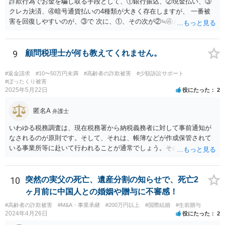
o.jp/saiban/koukenp/koukenp1/index.html
詐欺行為でお金を騙し取る手段として、①銀行振込、②現金払い、③
クレカ決済、④暗号通貨払いの4種類が大きく存在しますが、 一番被
害を回復しやすいのが、③で 次に、①、その次が②≒④となります。
仮想通貨・暗号資産で騙し取られた金が回収できたという話は私は聞
いたことがないのが実情です。 現在、できる手段はすでに回答したこ
と以外にほぼないと思いますが、一度、弁護士会の消費者系に関する
9
顧問税理士が何も教えてくれません。
事案の取り扱いのある法律相談の予約を取られて一度相談を受けられ
てみてください。
#返金請求
#10〜50万円未満
#高齢者の詐欺被害
#少額訴訟サポート
#ぼったくり被害
2025年5月22日
役にたった
2
匿名A
弁護士
いわゆる税務調査は、現在税務署から納税義務者に対して事前通知が
なされるのが原則です。そして、それは、帳簿などが作成保管されて
いる事業所等に赴いて行われることが通常でしょう。その場合、当然
ながら納税者が知らないということはあり得ません。 そうではなく、
税務署からの行政指導の一環として調査・質問に応じて、何らかの対
応をしたのでしょうか。それであれば、場合によっては税理士限りで
10
突然の実父の死亡、遺産分割の知らせで、死亡2
の対応はありえるかもしれません。ただそうすると、もともとの申告
ヶ月前に中国人との婚姻や贈与に不審感！
の不備の是正ということになるので、報酬が発生するものかどうかと
#高齢者の詐欺被害
#M&A・事業承継
#200万円以上
#国際結婚
#生前贈与
いう問題はあるかも知れません。 あらためて、問い合わせをした方が
2024年4月26日
役にたった
2
よいかもしれません。