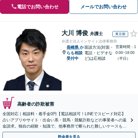
電話でお問い合わせ
メールでお問い合わせ
大川 博俊
弁護士
東京都
弁護士法人インサイト法律事務所
営業時間：1
長崎県
か
面談方法(対面・
らも相談
電話・ビデオな
0:00~18:00
受付中
ど)は応相談
（平日）
高齢者の詐欺被害
全国対応｜相談料・着手金0円【電話相談可！LINEでスピード対応】
占いアプリやサイト・出会い系・競馬・競艇詐欺などの事業者への返
金請求。独自の経験・知識で、他事務所で断られた難しいケースも解
決に導いた実績あり。まずはお気軽にご相談ください
料金表を見る