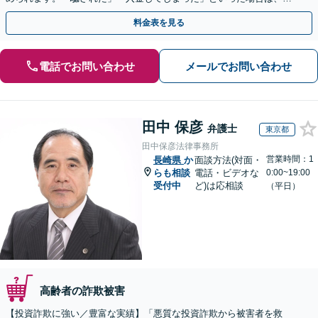
早めにご相談ください。【電話・メール・WEB相談可】
料金表を見る
電話でお問い合わせ
メールでお問い合わせ
田中 保彦
弁護士
東京都
田中保彦法律事務所
営業時間：1
長崎県
か
面談方法(対面・
らも相談
電話・ビデオな
0:00~19:00
受付中
ど)は応相談
（平日）
高齢者の詐欺被害
【投資詐欺に強い／豊富な実績】「悪質な投資詐欺から被害者を救