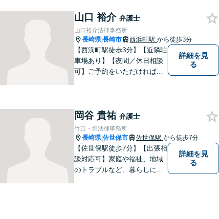
ート相談／休日・夜間対応な
山口 裕介
ど、相談しやすい環境完備◎
弁護士
地域の皆様のために活動する
山口裕介法律事務所
弁護士。【駐車場あり】
長崎県
長崎市
西浜町駅
から徒歩3分
|
【西浜町駅徒歩3分】【近隣駐
詳細を見
車場あり】【夜間／休日相談
る
可】ご予約をいただければ、
土日祝日・夜間でも対応いた
します。個人・法人問わず、
お困りの方はお気軽に弁護士
岡谷 貴祐
にご相談ください。
弁護士
竹口・堀法律事務所
長崎県
佐世保市
佐世保駅
から徒歩7分
|
【佐世保駅徒歩7分】【出張相
詳細を見
談対応可】家庭や福祉、地域
る
のトラブルなど、暮らしに根
ざしたご相談を中心に取り組
んでいます。 安心してご相談
いただける存在を目指し、丁
寧にお話を伺うことを大切に