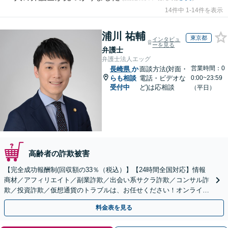
14件中 1-14件を表示
浦川 祐輔
東京都
インタビュ
ーを見る
弁護士
弁護士法人エッグ
営業時間：0
長崎県
か
面談方法(対面・
らも相談
電話・ビデオな
0:00~23:59
受付中
ど)は応相談
（平日）
高齢者の詐欺被害
【完全成功報酬制(回収額の33％（税込）】【24時間全国対応】情報
商材／アフィリエイト／副業詐欺／出会い系サクラ詐欺／コンサル詐
欺／投資詐欺／仮想通貨のトラブルは、お任せください！オンライン
のみで解決も可能！
料金表を見る