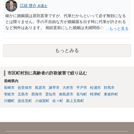
江頭 啓介
弁護士
確かに婚姻届は原則直筆ですが、代筆だからといって必ず無効になる
とは限りません。手の不自由な方が婚姻届を出す時に代筆が許される
など例外はあります。 相続直前にした婚姻は夫婦関係の形成を目的と
したものではないとして無効となる可能性はあります。 上記の意味が
わかりません、分かりやすく解説していただけませんでしょうか？ →
婚姻が成立するには二つの要素が必要と言われております。一つは届
もっとみる
出ですが、もう一つは双方の婚姻意思です。 婚姻意思は、夫婦として
相互に助け合いながら生活していく意思というとイメージしやすいか
と思います。 ここで、相続目的での婚姻をみてみます。これは夫婦と
して生活していくというよりは、一方が死亡した際に生じる相続のた
市区町村別に高齢者の詐欺被害で絞り込む
めに配偶者という立場を得ることが主な目的となります。 したがっ
長崎県内
て、形式的に届出がなされたとしても、双方は夫婦生活を営む意思が
ないので、婚姻意思はありません。 よって、婚姻は婚姻意思の欠如に
長崎市
佐世保市
島原市
諫早市
大村市
平戸市
松浦市
対馬市
より、無効となります。
壱岐市
五島市
西海市
雲仙市
南島原市
長与町
時津町
東彼杵町
川棚町
波佐見町
小値賀町
佐々町
新上五島町