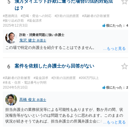
5
漢方ダイエット詐欺に遭った場合の法的対処法
て、故意の不法行為の場合、特段の事情がない限り、被害者の落ち度
は？
等を過失と評価して損害額の減額事由とすることは許されない。」と
判示した。 （２）東京高等裁判所平成３０年５月２３日裁判例 裁判所
#悪徳商法
#恐喝・脅迫への対応
#詐欺の法的措置
#高齢者の詐欺被害
は、「故意ある不法行為（詐欺行為）に対する過失相殺の適用」につ
#振り込め詐欺
#返金請求
2025年12月3日
いて「本件のような故意による不法行為であって犯罪成立可能性すら
役にたった
4
あるものによる被害について、過失相殺をすることは、極力避けるべ
詐欺・消費者問題に強い弁護士
きである。・・・過失相殺は、当事者間の公平を図るため、損害賠償
鬼沢 健士
弁護士
の額を定めるに当たって、被害者の過失を考慮する制度であるとこ
この場で特定の弁護士を紹介することはできません。
ろ、第１審被告らの不法行為は、故意による違法な詐欺行為であっ
て、このような場合に、被害者である第１審原告らの損害額を減額す
ることは、加害者である第１審被告らに対し、故意に違法な手段で取
6
案件を依頼した弁護士から回答がない
得した利得を許容する結果になって相当でない。」と判示した。。 投
資詐欺（ポンジスキーム）等の事例においては、相手方が故意に騙し
#高齢者の詐欺被害
#返金請求
#詐欺の法的措置
#200万円以上
た事案であれば、過失相殺の主張は封じられることになります。
#本名・住所・電話番号が判明
2024年5月10日
役にたった
2
髙橋 俊太
弁護士
担当弁護士の業務状況等による可能性もありますが、数か月の間、状
況報告等がないというのは問題であるように思われます。このままの
状況が続きそうであれば、担当弁護士の所属弁護士会に相談してみる
ことを検討してもよいかもしれません。