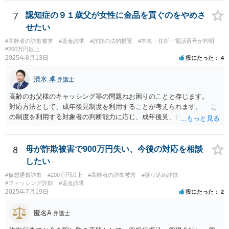
7
認知症の９１歳父が女性に金品を貢ぐのをやめさ
せたい
#高齢者の詐欺被害
#返金請求
#詐欺の法的措置
#本名・住所・電話番号が判明
#200万円以上
2025年8月13日
役にたった
4
清水 卓
弁護士
高齢のお父様のキャッシング等の問題ねお困りのことと存じます。
対応方法として、成年後見制度を利用することが考えられます。 こ
の制度を利用する対象者の判断能力に応じ、成年後見、保佐、補助と
いう類型があり、認知症初期段階の方でも利用できる可能性がありま
す。なお、いずれも、家庭裁判所に申立てをする必要があります。
成年後見の場合、本人自ら借金やキャッシングはできません。保佐の
8
母が詐欺被害で900万円失い、今後の対応を相談
場合、本人のために選任される保佐人の同意なく、借金やキャッシン
したい
グはできず、同意なしにこれらを行った場合、保佐人は取り消すこと
#仮想通貨詐欺
#200万円以上
#高齢者の詐欺被害
#振り込め詐欺
ができます。補助の場合も借金やキャッシングを同意事項に設定で
#フィッシング詐欺
#返金請求
き、保佐の場合と同様の対応が可能です。 裁判所のサイトで制度案
2025年7月19日
役にたった
2
内がされていますので、紹介しておきます。 より詳しくは、お住ま
いの地域の弁護士会や法テラス等でご相談になられてみてください。
匿名A
弁護士
【参考】成年後見制度について（裁判所サイト） https://www.courts.g