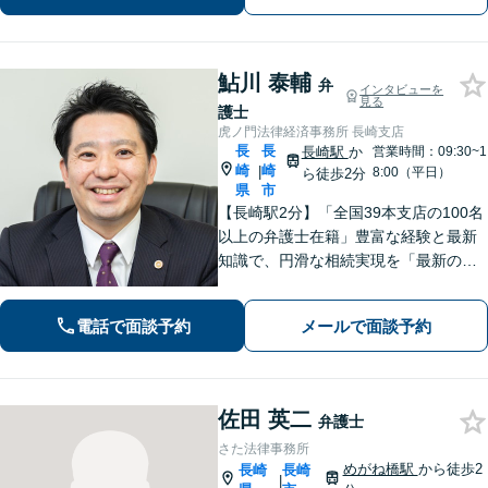
が肝要です。
鮎川 泰輔
弁
インタビューを
見る
護士
虎ノ門法律経済事務所 長崎支店
長
長
長崎駅
か
営業時間：09:30~1
崎
崎
|
8:00（平日）
ら徒歩2分
県
市
【長崎駅2分】「全国39本支店の100名
以上の弁護士在籍」豊富な経験と最新
知識で、円滑な相続実現を「最新の法
改正にもキャッチアップ」保険会社と
交渉して賠償金アップに努めます。後
電話で面談予約
メールで面談予約
遺障害等級認定を一からサポート【夜
間・休日面談可】
佐田 英二
弁護士
さた法律事務所
めがね橋駅
から徒歩2
長崎
長崎
|