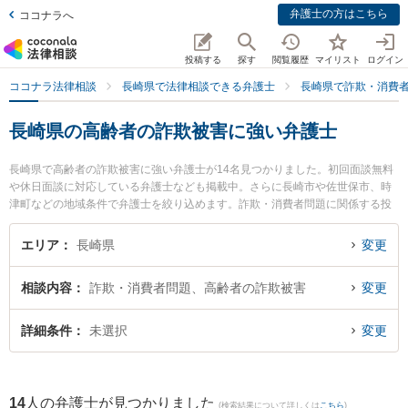
弁護士の方はこちら
ココナラへ
投稿する
探す
閲覧履歴
マイリスト
ログイン
ココナラ法律相談
長崎県で法律相談できる弁護士
長崎県で詐欺・消費
長崎県の高齢者の詐欺被害に強い弁護士
長崎県で高齢者の詐欺被害に強い弁護士が14名見つかりました。初回面談無料
や休日面談に対応している弁護士なども掲載中。さらに長崎市や佐世保市、時
津町などの地域条件で弁護士を絞り込めます。詐欺・消費者問題に関係する投
資詐欺や副業詐欺、FX詐欺等の細かな分野での絞り込み検索もでき便利です。
特に弁護士法人大村綜合法律事務所 早岐オフィスの古市 寛弁護士や虎ノ門法律
エリア
長崎県
変更
経済事務所 長崎支店の鮎川 泰輔弁護士、さた法律事務所の佐田 英二弁護士の
プロフィール情報や弁護士費用、強みなどが注目されています。『長崎県で土
相談内容
詐欺・消費者問題、高齢者の詐欺被害
変更
日や夜間に発生した高齢者の詐欺被害のトラブルを今すぐに弁護士に相談した
い』『高齢者の詐欺被害のトラブル解決の実績豊富な近くの弁護士を検索した
い』『初回相談無料で高齢者の詐欺被害を法律相談できる長崎県内の弁護士に
詳細条件
未選択
変更
相談予約したい』などでお困りの相談者さんにおすすめです。
14
人の弁護士が見つかりました
(検索結果について詳しくは
こちら
)