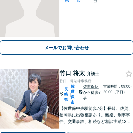
県
市
分
メールでお問い合わせ
竹口 将太
弁護士
竹口・堀法律事務所
佐
佐世保駅
営業時間：09:00~
長
世
20:00（平日）
から徒歩7
崎
|
保
分
県
市
【佐世保中央駅徒歩7分】長崎、佐賀、
福岡県に出張相談あり。離婚、刑事事
件、交通事故、相続など相談実績12,00
0件以上、メール問合せも可能です。