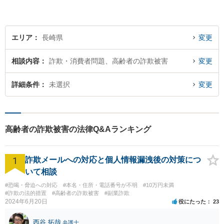
しています。
エリア
長崎県
変更
相談内容
詐欺・消費者問題、高齢者の詐欺被害
変更
詳細条件
未選択
変更
高齢者の詐欺被害の法律Q&Aランキング
1
詐欺メールへの対応と個人情報漏洩後の対策につ
いて相談
#恐喝・脅迫への対応
#本名・住所・電話番号が不明
#10万円未満
#詐欺の法的措置
#高齢者の詐欺被害
#副業詐欺
2024年6月20日
役にたった
23
西谷 拓哉
弁護士