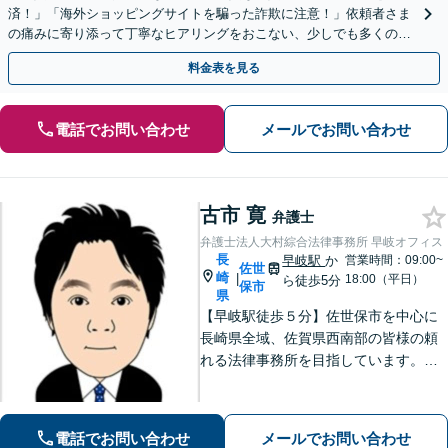
済！」「海外ショッピングサイトを騙った詐欺に注意！」依頼者さま
の痛みに寄り添って丁寧なヒアリングをおこない、少しでも多くの返
金が得られるよう尽力します！
料金表を見る
電話でお問い合わせ
メールでお問い合わせ
古市 寛
弁護士
弁護士法人大村綜合法律事務所 早岐オフィス
長
早岐駅
か
営業時間：09:00~
佐世
崎
|
18:00（平日）
ら徒歩5分
保市
県
【早岐駅徒歩５分】佐世保市を中心に
長崎県全域、佐賀県西南部の皆様の頼
れる法律事務所を目指しています。相
続・遺言、借金・債務整理、離婚・男
女問題等の身近な法律問題に注力して
います。早期解決には、早めのご相談
電話でお問い合わせ
メールでお問い合わせ