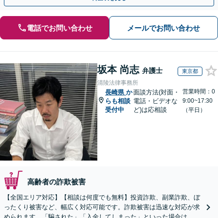
電話でお問い合わせ
メールでお問い合わせ
坂本 尚志
弁護士
東京都
清陵法律事務所
営業時間：0
長崎県
か
面談方法(対面・
らも相談
電話・ビデオな
9:00~17:30
受付中
ど)は応相談
（平日）
高齢者の詐欺被害
【全国エリア対応】【相談は何度でも無料】投資詐欺、副業詐欺、ぼ
ったくり被害など、幅広く対応可能です。詐欺被害は迅速な対応が求
められます。「騙された」「入金してしまった」といった場合は、お