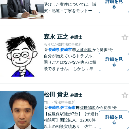
詳細を見
受けした案件については、誠
る
実・迅速・丁寧をモットーに
処理致します。早めのご相談
が早期解決につながりますの
でお困りの方は、お気軽に相
森永 正之
談にお越しください。
弁護士
もりなが協同法律事務所
長崎県
長崎市
大波止駅
から徒歩2分
|
自分が抱えているトラブル、
詳細を見
困りごとはなかなか他人に相
る
談できません。 しかし，早め
の相談によって、よりよい解
決につながることもありま
す。 ひとりで抱えこまずに相
松田 貴史
談してみませんか。
弁護士
竹口・堀法律事務所
長崎県
佐世保市
佐世保駅
から徒歩7分
|
【佐世保駅徒歩7分】【子連れ
詳細を見
相談可】開設以来、12000件
る
以上の相談実績あり！佐世保