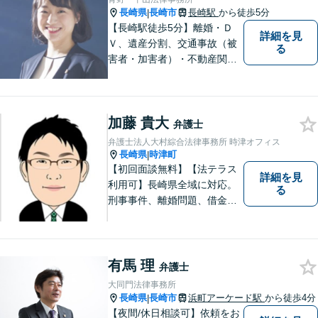
長崎県
長崎市
長崎駅
から徒歩5分
|
【長崎駅徒歩5分】離婚・Ｄ
詳細を見
Ｖ、遺産分割、交通事故（被
る
害者・加害者）・不動産関連
の問題ならお一人で悩まずお
気軽にご相談ください。依頼
者様と共に全力で戦います。
加藤 貴大
弁護士
弁護士法人大村綜合法律事務所 時津オフィス
長崎県
時津町
|
【初回面談無料】【法テラス
詳細を見
利用可】長崎県全域に対応。
る
刑事事件、離婚問題、借金・
債務整理など。ご依頼者さま
のお悩み、そして心に寄り添
い丁寧にサポートいたしま
す。どんな些細なことでも構
有馬 理
弁護士
いません。お気軽にご相談く
大同門法律事務所
ださい【完全個室】
長崎県
長崎市
浜町アーケード駅
から徒歩4分
|
【夜間/休日相談可】依頼をお