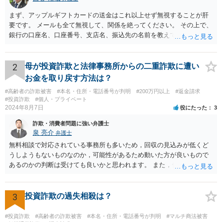
まず、アップルギフトカードの送金はこれ以上せず無視することが肝
要です。 メールも全て無視して、関係を絶ってください。 その上で、
銀行の口座名、口座番号、支店名、振込先の名前を教えてしまってい
る点について、 振込詐欺用の口座として今後利用される可能性が０で
はありません。 そのため、現時点でとくに、詳細不明の入金がないこ
となどが確認できるのであれば、念のため、相手に教えてしまった口
2
母が投資詐欺と法律事務所からの二重詐欺に遭い
座については、 銀行で口座の解約処理をすることをお勧め致します。
お金を取り戻す方法は？
#高齢者の詐欺被害
#本名・住所・電話番号が判明
#200万円以上
#返金請求
#投資詐欺
#個人・プライベート
2024年8月7日
役にたった
3
詐欺・消費者問題に強い弁護士
泉 亮介
弁護士
無料相談で対応されている事務所も多いため，回収の見込みが低くど
うしようもないものなのか，可能性があるため動いた方が良いもので
あるのかの判断は受けても良いかと思われます。 また，依頼された弁
護士に懲戒処分が出ているようであるならば，着手金等については返
金がされる可能性もあるかと思われます。
3
投資詐欺の過失相殺は？
#投資詐欺
#高齢者の詐欺被害
#本名・住所・電話番号が判明
#マルチ商法被害