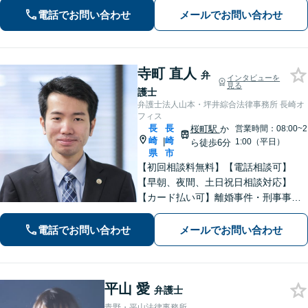
【まちの法律家】ぜひ、お気軽にご相
電話でお問い合わせ
メールでお問い合わせ
談ください。
寺町 直人
弁
インタビューを
見る
護士
弁護士法人山本・坪井綜合法律事務所 長崎オ
フィス
長
長
桜町駅
か
営業時間：08:00~2
崎
崎
|
1:00（平日）
ら徒歩6分
県
市
【初回相談料無料】【電話相談可】
【早朝、夜間、土日祝日相談対応】
【カード払い可】離婚事件・刑事事
件・交通事故の専門弁護士があなたの
お悩みを解決いたします。一人で悩ま
電話でお問い合わせ
メールでお問い合わせ
ずに新たな一歩をわたしたちと。
平山 愛
弁護士
青野・平山法律事務所