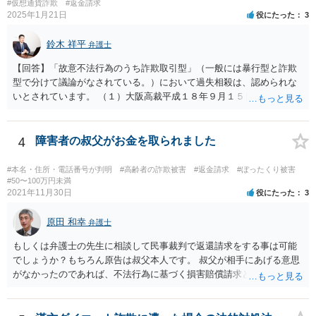
#仮想通貨詐欺
#返金請求
2025年1月21日
役にたった
3
鈴木 祥平
弁護士
【回答】「故意不法行為のうち詐欺取引型」（一般には暴行型と詐欺
型で分けて議論がなされている。）において過失相殺は、認められな
いとされています。 （１）大阪高裁平成１８年９月１５日裁判例 裁判
所は、「故意ある不法行為に対する過失相殺の適否」について「過失
相殺は、本来文字通り過失のある当事者同士の損害の公平な分担調整
のための法制度であり、元来故意の不法行為の場合にはなじまないも
4
障害者の叔父がお金を取られました
のというべきである。なぜなら、故意の不法行為は、加害者が悪意を
もって一方的に被害者に対して仕掛けるものであり、根本的に被害者
#本名・住所・電話番号が判明
#高齢者の詐欺被害
#返金請求
#ぼったくり被害
に生じた痛みをともに分け合うための基盤を欠く上、取引的不法行為
#50〜100万円未満
2021年11月30日
役にたった
3
における加害者の故意は、通常、被害者の落ち度或いは弱み、不意、
不用意、不注意、未熟、無能、無知、愚昧等に対して向けられ、それ
原田 和幸
らにつけ込むものであるから、被害者が加害者の思惑どおりに落ち度
弁護士
等を示したからといって、これをもって被害者の過失と評価し、被害
もしくは弁護士の先生に相談して民事裁判で返還請求をする事は可能
者の加害者に対する損害賠償から被害者の落ち度等相当分を減額する
でしょうか？もちろん原告は叔父本人です。 叔父が相手にあげる意思
ことにすれば必ず不法行為の成果をその分確保することができること
がなかったのであれば、不法行為に基づく損害賠償請求とか不当利得
になるが、そのような事態を容認することは、結果として、不法行為
返還請求は考えられると思います。
のやり得を保証するに等しく、故意の不法行為を助長、支援、奨励す
るにも似て、明らかに正義と法の精神に反するからである。したがっ