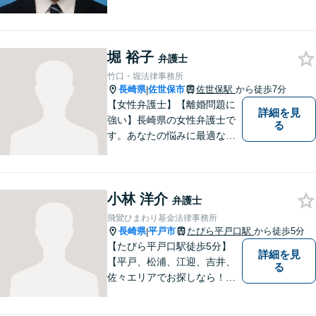
市を中心に、長崎・佐賀県・
福岡の法律問題に取り組みま
す。離婚問題・交通事故問
堀 裕子
題・企業法務等、お困りごと
弁護士
はなんでもご相談ください。
竹口・堀法律事務所
【他士業連携】
長崎県
佐世保市
佐世保駅
から徒歩7分
|
【女性弁護士】【離婚問題に
詳細を見
強い】長崎県の女性弁護士で
る
す。あなたの悩みに最適なリ
ーガルサービスを提供させて
いただきます。
小林 洋介
弁護士
飛鸞ひまわり基金法律事務所
長崎県
平戸市
たびら平戸口駅
から徒歩5分
|
【たびら平戸口駅徒歩5分】
詳細を見
【平戸、松浦、江迎、吉井、
る
佐々エリアでお探しなら！】
少人数体制で、皆様に手厚い
対応を心掛けています。リモ