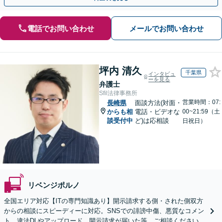
電話でお問い合わせ
メールでお問い合わせ
坪内 清久
千葉県
インタビュ
ーを見る
弁護士
Sfil法律事務所
営業時間：07:
長崎県
面談方法(対面・
からも相
電話・ビデオな
00~21:59（土
談受付中
ど)は応相談
日祝日）
リベンジポルノ
全国エリア対応【ITの専門知識あり】開示請求する側・された側双方
からの相談にスピーディーに対応。SNSでの誹謗中傷、悪質なコメン
ト、違法DLやアップロード、開示請求が届いた等、ご相談ください