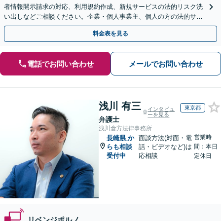
者情報開示請求の対応、利用規約作成、新規サービスの法的リスク洗
い出しなどご相談ください。企業・個人事業主、個人の方の法的サポ
ートをいたします【スポット相談可】
料金表を見る
電話でお問い合わせ
メールでお問い合わせ
浅川 有三
東京都
インタビュ
ーを見る
弁護士
浅川倉方法律事務所
営業時
長崎県
か
面談方法(対面・電
らも相談
話・ビデオなど)は
間：本日
受付中
応相談
定休日
リベンジポルノ