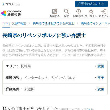
弁護士の方はこちら
ココナラへ
投稿する
探す
閲覧履歴
マイリスト
ログイン
ココナラ法律相談
長崎県で法律相談できる弁護士
長崎県でインターネ
長崎県のリベンジポルノに強い弁護士
長崎県でリベンジポルノに強い弁護士が11名見つかりました。初回面談無料や
休日面談に対応している弁護士なども掲載中。さらに長崎市や佐世保市、時津
町などの地域条件で弁護士を絞り込めます。インターネットに関係する誹謗中
傷や名誉毀損、個人特定等の細かな分野での絞り込み検索もでき便利です。特
に弁護士法人大村綜合法律事務所 早岐オフィスの古市 寛弁護士や竹口・堀法律
エリア
長崎県
変更
事務所の竹口 将太弁護士、さた法律事務所の佐田 英二弁護士のプロフィール情
報や弁護士費用、強みなどが注目されています。『長崎県で土日や夜間に発生
相談内容
インターネット、リベンジポルノ
変更
したリベンジポルノのトラブルを今すぐに弁護士に相談したい』『リベンジポ
ルノのトラブル解決の実績豊富な近くの弁護士を検索したい』『初回相談無料
でリベンジポルノを法律相談できる長崎県内の弁護士に相談予約したい』など
詳細条件
未選択
変更
でお困りの相談者さんにおすすめです。
11
人の弁護士が見つかりました
(検索結果について詳しくは
こちら
)