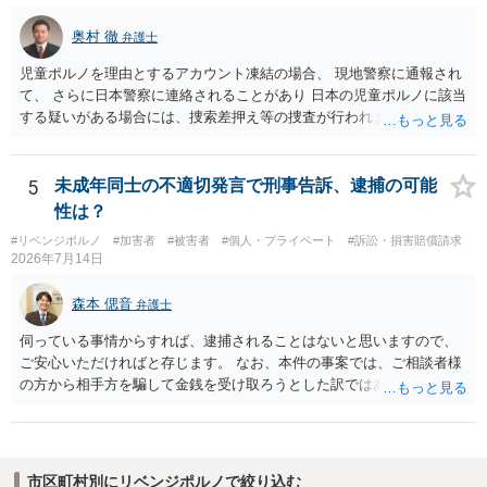
奥村 徹
弁護士
児童ポルノを理由とするアカウント凍結の場合、 現地警察に通報され
て、 さらに日本警察に連絡されることがあり 日本の児童ポルノに該当
する疑いがある場合には、捜索差押え等の捜査が行われます。 実際に
捜索された人もいますので、 対応については、弁護士に直接相談して
ください。
5
未成年同士の不適切発言で刑事告訴、逮捕の可能
性は？
#リベンジポルノ
#加害者
#被害者
#個人・プライベート
#訴訟・損害賠償請求
2026年7月14日
森本 偲音
弁護士
伺っている事情からすれば、逮捕されることはないと思いますので、
ご安心いただければと存じます。 なお、本件の事案では、ご相談者様
の方から相手方を騙して金銭を受け取ろうとした訳ではありませんの
で、詐欺罪が 成立する余地はないと考えます。 以上ご参考までに。
市区町村別にリベンジポルノで絞り込む