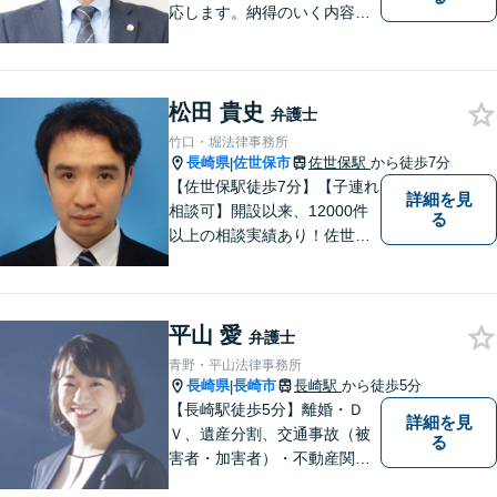
応します。納得のいく内容と
費用となるよう心がけていま
すので、まずはお気軽にご相
談ください。
松田 貴史
弁護士
竹口・堀法律事務所
長崎県
佐世保市
佐世保駅
から徒歩7分
|
【佐世保駅徒歩7分】【子連れ
詳細を見
相談可】開設以来、12000件
る
以上の相談実績あり！佐世保
市を中心に、長崎・佐賀県・
福岡の法律問題に取り組みま
す。離婚問題・交通事故問
平山 愛
題・企業法務等、お困りごと
弁護士
はなんでもご相談ください。
青野・平山法律事務所
【他士業連携】
長崎県
長崎市
長崎駅
から徒歩5分
|
【長崎駅徒歩5分】離婚・Ｄ
詳細を見
Ｖ、遺産分割、交通事故（被
る
害者・加害者）・不動産関連
の問題ならお一人で悩まずお