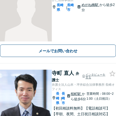
さた法律事務所
めがね橋駅
から徒歩2
長崎
長崎
|
県
市
分
メールでお問い合わせ
寺町 直人
弁
インタビューを
見る
護士
弁護士法人山本・坪井綜合法律事務所 長崎オ
フィス
長
長
桜町駅
か
営業時間：08:00~2
崎
崎
|
1:00（土日祝日）
ら徒歩6分
県
市
【初回相談料無料】【電話相談可】
【早朝、夜間、土日祝日相談対応】