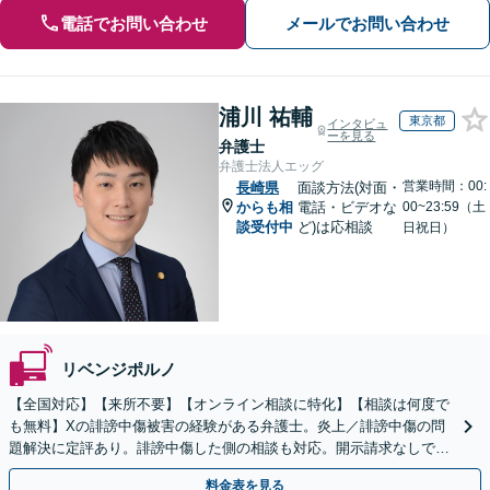
電話でお問い合わせ
メールでお問い合わせ
浦川 祐輔
東京都
インタビュ
ーを見る
弁護士
弁護士法人エッグ
営業時間：00:
長崎県
面談方法(対面・
からも相
電話・ビデオな
00~23:59（土
談受付中
ど)は応相談
日祝日）
リベンジポルノ
【全国対応】【来所不要】【オンライン相談に特化】【相談は何度で
も無料】Xの誹謗中傷被害の経験がある弁護士。炎上／誹謗中傷の問
題解決に定評あり。誹謗中傷した側の相談も対応。開示請求なしで本
人の特定ができる場合もあり。
料金表を見る