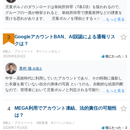
児童ポルノのダウンロードは単純所持罪（7条1項）を疑われるので、
グループの一員が検挙されると、単純所持罪で捜索差押などの捜査を
受ける恐れがあります。 児童ポルノを理由とするｘのアカウント凍
結は日本警察に通報されることがあって（確率はわかりませんが実例
は珍しくない）、これも捜索差押を受けるおそれがあります
3
GoogleアカウントBAN、AI誤認による通報リス
クは？
#個人・プライベート
#リベンジポルノ
2026年8月4日
役にたった
1
奥村 徹
弁護士
中学～高校時代に利用していたアカウントであり、その時期に撮影し
た衣服を着ていない自分の身体の写真 というのも、自動的な絵面判断
なので、管理者において児童ポルノと判定される可能性があります。
日本警察に連絡される可能性はあるでしょう。
4
MEGA利用でアカウント凍結、法的責任の可能性
は？
#個人・プライベート
#加害者
#リベンジポルノ
2026年7月14日
役にたった
2