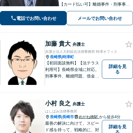
【カード払い可】離婚事件・刑事事
件・交通事故の専門弁護士があなたの
お悩みを解決いたします。一人で悩ま
電話でお問い合わせ
メールでお問い合わせ
ずに新たな一歩をわたしたちと。
加藤 貴大
弁護士
弁護士法人大村綜合法律事務所 時津オフィス
長崎県
時津町
|
【初回面談無料】【法テラス
詳細を見
利用可】長崎県全域に対応。
る
刑事事件、離婚問題、借金・
債務整理など。ご依頼者さま
のお悩み、そして心に寄り添
い丁寧にサポートいたしま
す。どんな些細なことでも構
小村 良之
弁護士
いません。お気軽にご相談く
はしばみ法律事務所
ださい【完全個室】
長崎県
長崎市
めがね橋駅
から徒歩4分
|
最善の解決に向けて、スピー
詳細を見
ド感を持って、戦略的に、対
る