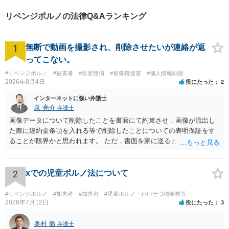
リベンジポルノの法律Q&Aランキング
1
無断で動画を撮影され、削除させたいが連絡が返
ってこない。
#リベンジポルノ
#被害者
#名誉毀損
#肖像権侵害
#個人情報削除
2026年8月4日
役にたった
2
インターネットに強い弁護士
泉 亮介
弁護士
画像データについて削除したことを書面にて約束させ，画像が流出し
た際に違約金条項を入れる等で削除したことについての表明保証をす
ることが限界かと思われます。 ただ，書面を家に送ると家族に不貞行
為が発覚しご自身が慰謝料請求を受けるリスクがあるため，書面で削
除等を求めることは避けたほうが良いかと思われます。
2
xでの児童ポルノ法について
#リベンジポルノ
#加害者
#加害者
#児童ポルノ・わいせつ物頒布等
2026年7月12日
役にたった
3
奥村 徹
弁護士