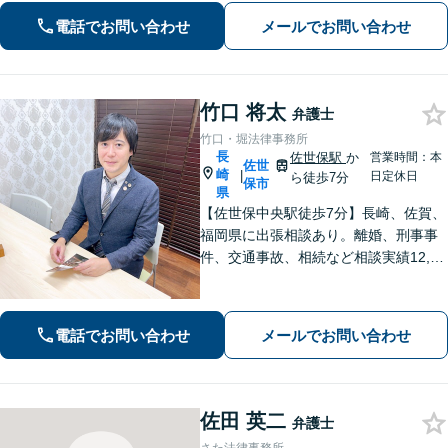
います。早期解決には、早めのご相談
電話でお問い合わせ
メールでお問い合わせ
が肝要です。
竹口 将太
弁護士
竹口・堀法律事務所
長
佐世保駅
か
営業時間：本
佐世
崎
|
日定休日
ら徒歩7分
保市
県
【佐世保中央駅徒歩7分】長崎、佐賀、
福岡県に出張相談あり。離婚、刑事事
件、交通事故、相続など相談実績12,00
0件以上、メール問合せも可能です。
【まちの法律家】ぜひ、お気軽にご相
談ください。
電話でお問い合わせ
メールでお問い合わせ
佐田 英二
弁護士