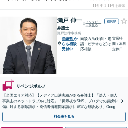
11件中 1-11件を表示
瀬戸 伸一
福岡県
インタビュ
ーを見る
弁護士
瀬戸法律事務所
営業時
長崎県
か
面談方法(対面・電
らも相談
話・ビデオなど)は
間：本日
受付中
応相談
定休日
リベンジポルノ
【全国エリア対応】【メディア出演実績がある弁護士】「法人・個人
事業主のネットトラブルに対応」「掲示板やSNS、ブログでの誹謗中
傷に対する削除請求・発信者情報開示請求に豊富な経験あり」Google
口コミの削除請求・賠償請求のご相談はお任せ
料金表を見る