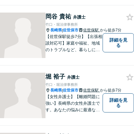
気軽にご相談ください。依頼
者様と共に全力で戦います。
岡谷 貴祐
弁護士
竹口・堀法律事務所
長崎県
佐世保市
佐世保駅
から徒歩7分
|
【佐世保駅徒歩7分】【出張相
詳細を見
談対応可】家庭や福祉、地域
る
のトラブルなど、暮らしに根
ざしたご相談を中心に取り組
んでいます。 安心してご相談
いただける存在を目指し、丁
堀 裕子
寧にお話を伺うことを大切に
弁護士
しています。
竹口・堀法律事務所
長崎県
佐世保市
佐世保駅
から徒歩7分
|
【女性弁護士】【離婚問題に
詳細を見
強い】長崎県の女性弁護士で
る
す。あなたの悩みに最適なリ
ーガルサービスを提供させて
いただきます。