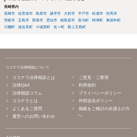
長崎県内
長崎市
佐世保市
島原市
諫早市
大村市
平戸市
松浦市
対馬市
壱岐市
五島市
西海市
雲仙市
南島原市
長与町
時津町
東彼杵町
川棚町
波佐見町
小値賀町
佐々町
新上五島町
ココナラ法律相談について
ココナラ法律相談とは
ご意見・ご要望
法律Q&A
利用規約
法律相談コラム
プライバシーポリシー
ココナラとは
外部送信ポリシー
よくあるご質問
掲載をご検討の弁護士の方
へ
運営へのお問い合わせ