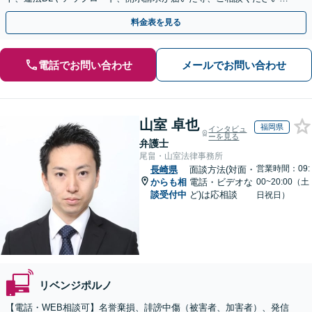
【WEB面談OK&解決実績豊富】【千葉中央駅4分】
料金表を見る
電話でお問い合わせ
メールでお問い合わせ
山室 卓也
福岡県
インタビュ
ーを見る
弁護士
尾畠・山室法律事務所
営業時間：09:
長崎県
面談方法(対面・
からも相
電話・ビデオな
00~20:00（土
談受付中
ど)は応相談
日祝日）
リベンジポルノ
【電話・WEB相談可】名誉棄損、誹謗中傷（被害者、加害者）、発信