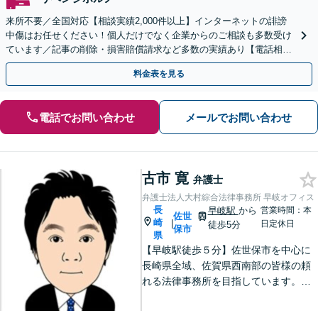
来所不要／全国対応【相談実績2,000件以上】インターネットの誹謗
中傷はお任せください！個人だけでなく企業からのご相談も多数受け
ています／記事の削除・損害賠償請求など多数の実績あり【電話相談
可】【初回相談無料】【夜間休日面談可】
料金表を見る
電話でお問い合わせ
メールでお問い合わせ
古市 寛
弁護士
弁護士法人大村綜合法律事務所 早岐オフィス
長
早岐駅
から
営業時間：本
佐世
崎
|
日定休日
徒歩5分
保市
県
【早岐駅徒歩５分】佐世保市を中心に
長崎県全域、佐賀県西南部の皆様の頼
れる法律事務所を目指しています。相
続・遺言、借金・債務整理、離婚・男
女問題等の身近な法律問題に注力して