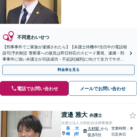
不同意わいせつ
【刑事事件でご家族が逮捕されたら】【弁護士待機中/当日中の電話相
談可(予約制)】警察署への接見は即日対応のスピード重視、逮捕・刑
事事件に強い弁護士が示談成功・不起訴(減刑)に向けて全力でサポー
トします。【加害者側の相談専門】
料金表を見る
電話でお問い合わせ
メールでお問い合わせ
渡邉 雅大
弁護士
弁護士法人大村綜合法律事務所
長
大
大村駅
から
営業時間：本
崎
村
|
日定休日
徒歩5分