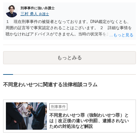
刑事事件に強い弁護士
三村 勇人
弁護士
１ 現在刑事事件の被疑者となっております。DNA鑑定がなくとも、
周囲の証言等で事実認定されることはございます。 ２ 詳細な事情を
聴かなければアドバイスができません。当時の状況等を反論していく
ことになるかと思います。 ３ 否認事件において、弁護人を選任せ
ず、当事者で解決した事例を知りません。依頼しない理由がないかと
思います。
もっとみる
不同意わいせつに関連する法律相談コラム
刑事事件
不同意わいせつ罪（強制わいせつ罪）と
は｜改正後の違いや刑罰、逮捕されない
ための対処法など解説