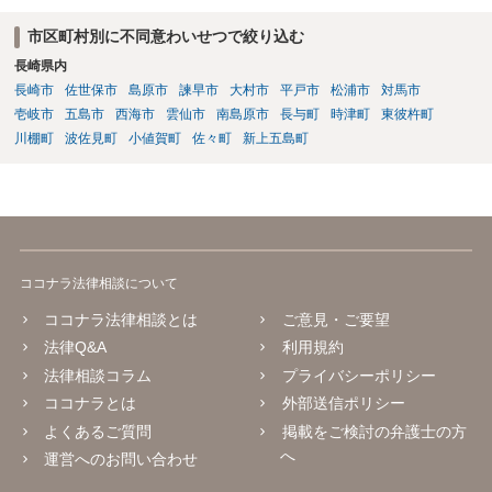
市区町村別に不同意わいせつで絞り込む
長崎県内
長崎市
佐世保市
島原市
諫早市
大村市
平戸市
松浦市
対馬市
壱岐市
五島市
西海市
雲仙市
南島原市
長与町
時津町
東彼杵町
川棚町
波佐見町
小値賀町
佐々町
新上五島町
ココナラ法律相談について
ココナラ法律相談とは
ご意見・ご要望
法律Q&A
利用規約
法律相談コラム
プライバシーポリシー
ココナラとは
外部送信ポリシー
よくあるご質問
掲載をご検討の弁護士の方
へ
運営へのお問い合わせ