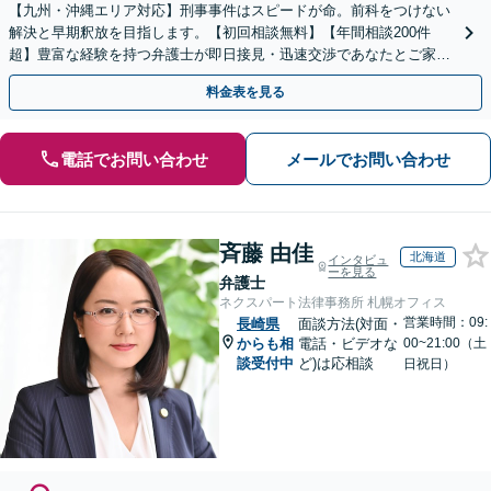
【九州・沖縄エリア対応】刑事事件はスピードが命。前科をつけない
解決と早期釈放を目指します。【初回相談無料】【年間相談200件
超】豊富な経験を持つ弁護士が即日接見・迅速交渉であなたとご家族
を守ります。今すぐご相談ください【英語対応可能】
料金表を見る
電話でお問い合わせ
メールでお問い合わせ
斉藤 由佳
北海道
インタビュ
ーを見る
弁護士
ネクスパート法律事務所 札幌オフィス
営業時間：09:
長崎県
面談方法(対面・
からも相
電話・ビデオな
00~21:00（土
談受付中
ど)は応相談
日祝日）