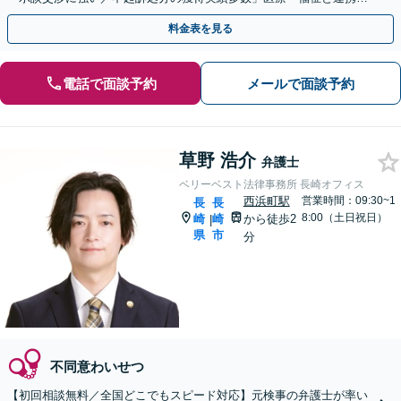
依存型犯罪に精通【夜間・休日面談可】【ビデオ面談対応】
料金表を見る
電話で面談予約
メールで面談予約
草野 浩介
弁護士
ベリーベスト法律事務所 長崎オフィス
西浜町駅
営業時間：09:30~1
長
長
8:00（土日祝日）
崎
崎
から徒歩2
|
県
市
分
不同意わいせつ
【初回相談無料／全国どこでもスピード対応】元検事の弁護士が率い