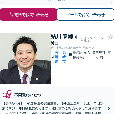
電話でお問い合わせ
メールでお問い合わせ
鮎川 泰輔
弁
インタビューを
見る
護士
虎ノ門法律経済事務所 長崎支店
長
長
長崎駅
から
営業時間：本
崎
崎
|
日定休日
徒歩2分
県
市
不同意わいせつ
【長崎駅2分】【私選弁護の実績豊富】【弁護士歴10年以上】早期釈
放に向け、即日接見に努めます。逮捕前のご相談も承っております
「示談交渉に強い／不起訴処分の獲得実績多数」医療・福祉と連携／