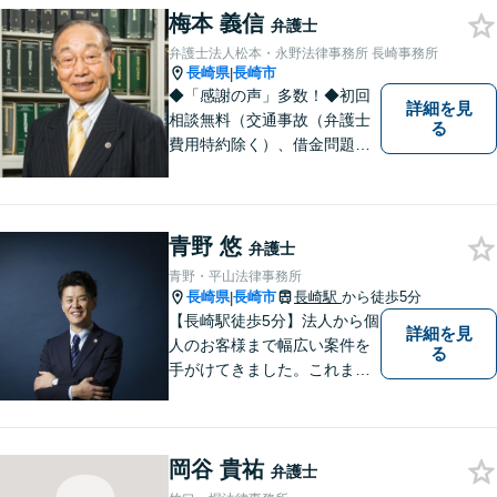
す。どんな些細なことでも構
梅本 義信
弁護士
いません。お気軽にご相談く
弁護士法人松本・永野法律事務所 長崎事務所
ださい【完全個室】
長崎県
長崎市
|
◆「感謝の声」多数！◆初回
詳細を見
相談無料（交通事故（弁護士
る
費用特約除く）、借金問題、
相続・遺言、離婚・男女問題
に限る）◆弁護士歴44年以上
◆11260件の相談実績（令和1
～7年合計）
青野 悠
弁護士
青野・平山法律事務所
長崎県
長崎市
長崎駅
から徒歩5分
|
【長崎駅徒歩5分】法人から個
詳細を見
人のお客様まで幅広い案件を
る
手がけてきました。これまで
の経験を踏まえ、今後も、依
頼者に満足していただける解
決を目指し尽力いたします。
岡谷 貴祐
弁護士