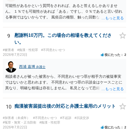
可能性があるかという質問をされれば、あると答えるしかありませ
ん。 １％でも可能性があれば「ある」ですし、０％であると言い切れ
る事例ではないからです。 風俗店の種類、触った回数などによるでし
ょうが、その場で店から注意をされていないなら可能性は低いでしょ
う。 ただ、要注意の客であるとは認識されているかもしれません。
9
慰謝料10万円。この場合の相場を教えてくださ
い。
#被害者
#痴漢・性犯罪
#不同意わいせつ
2026年7月23日
役にたった
2
西浦 嘉博
弁護士
相談者さんが被った被害から、不同意わいせつ罪が相手方の被疑事実
ではないかと思われます。 不同意わいせつ罪の示談金はケースごとに
異なり、明確な相場は存在しません。 私見となって恐縮ですが、一般
的に20万～100万円程度に収束することが多い印象を受けます。 他
方、相手方に資力がなければ、相場通りの請求は困難であることに留
意ください。 より詳細について、お聞きになりたい場合、最寄りの法
10
痴漢被害届提出後の対応と弁護士雇用のメリット
律事務所での相談を検討ください。 上記、ご参考ください。
#加害者（未成年）
#不同意わいせつ
#不起訴
#示談交渉
#冤罪・無実・正当防衛
#痴漢・性犯罪
2026年7月22日
役にたった
2