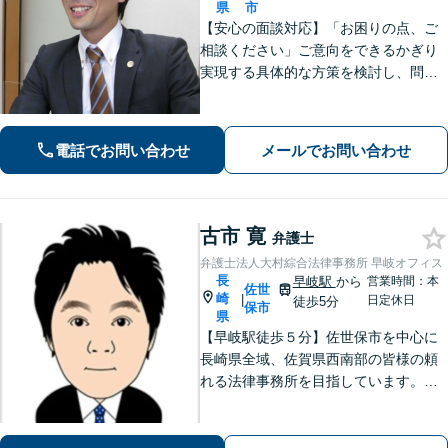
県
市
【安心の面談対応】「お困りの点、ご
相談ください」ご意向をできるかぎり
実現する具体的な方策を検討し、問題
解決に尽力します 「先を見据えたサー
ビス」将来起こりうる問題を事前に察
知し、予防する方策を提供します【子
電話でお問い合わせ
メールでお問い合わせ
連れ相談可】
古市 寛
弁護士
弁護士法人大村綜合法律事務所 早岐オフィス
長
早岐駅
から
営業時間：本
佐世
崎
|
日定休日
徒歩5分
保市
県
【早岐駅徒歩５分】佐世保市を中心に
長崎県全域、佐賀県西南部の皆様の頼
れる法律事務所を目指しています。相
続・遺言、借金・債務整理、離婚・男
女問題等の身近な法律問題に注力して
います。早期解決には、早めのご相談