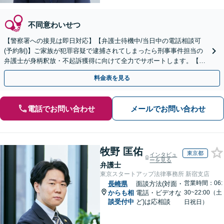
不同意わいせつ
【警察署への接見は即日対応】【弁護士待機中/当日中の電話相談可
(予約制)】ご家族が犯罪容疑で逮捕されてしまったら刑事事件担当の
弁護士が身柄釈放・不起訴獲得に向けて全力でサポートします。【毎
月100名以上の相談実績】【全国対応】
料金表を見る
電話でお問い合わせ
メールでお問い合わせ
牧野 匡佑
東京都
インタビュ
ーを見る
弁護士
東京スタートアップ法律事務所 新宿支店
営業時間：06:
長崎県
面談方法(対面・
からも相
電話・ビデオな
30~22:00（土
談受付中
ど)は応相談
日祝日）