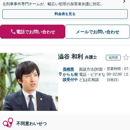
る刑事事件専門チームが、幅広い犯罪の加害者弁護に対応。
料金表を見る
電話でお問い合わせ
メールでお問い合わせ
澁谷 和利
弁護士
福岡県
.
営業時間：07:
長崎県
面談方法(対面・
からも相
電話・ビデオな
00~22:00（土
談受付中
ど)は応相談
日祝日）
不同意わいせつ