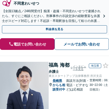
不同意わいせつ
【全国13拠点／24時間受付】痴漢・盗撮・不同意わいせつで逮捕され
たら、すぐにご相談ください。刑事事件の示談交渉の経験豊富な弁護
士がスピード対応します！不起訴・早期釈放を目指して粘りの弁護活
動を行います。
料金表を見る
電話でお問い合わせ
メールでお問い合わせ
福島 海都
埼玉県
インタビュ
ーを見る
弁護士
東京スタートアップ法律事務所 所沢支店
営業時間：06:
長崎県
面談方法(対面・
からも相
電話・ビデオな
30~22:00（土
談受付中
ど)は応相談
日祝日）