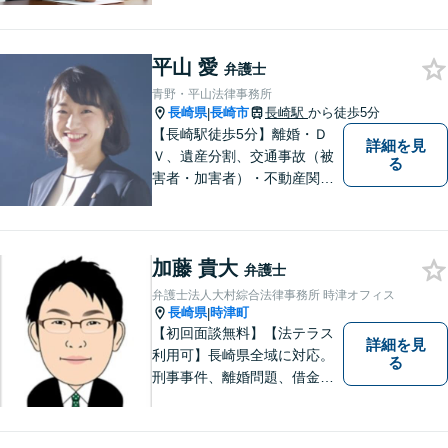
が早期解決につながりますの
でお困りの方は、お気軽に相
平山 愛
談にお越しください。
弁護士
青野・平山法律事務所
長崎県
長崎市
長崎駅
から徒歩5分
|
【長崎駅徒歩5分】離婚・Ｄ
詳細を見
Ｖ、遺産分割、交通事故（被
る
害者・加害者）・不動産関連
の問題ならお一人で悩まずお
気軽にご相談ください。依頼
者様と共に全力で戦います。
加藤 貴大
弁護士
弁護士法人大村綜合法律事務所 時津オフィス
長崎県
時津町
|
【初回面談無料】【法テラス
詳細を見
利用可】長崎県全域に対応。
る
刑事事件、離婚問題、借金・
債務整理など。ご依頼者さま
のお悩み、そして心に寄り添
い丁寧にサポートいたしま