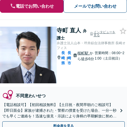
電話でお問い合わせ
メールでお問い合わせ
寺町 直人
弁
インタビューを
見る
護士
弁護士法人山本・坪井綜合法律事務所 長崎オ
フィス
長
長
桜町駅
か
営業時間：08:00~2
崎
崎
|
1:00（土日祝日）
ら徒歩6分
県
市
不同意わいせつ
【電話相談可】【初回相談無料】【土日祝・夜間早朝のご相談可】
【即日面会】家族が逮捕された・警察の捜査を受けた場合、一分一秒
でも早くご連絡を！迅速な接見・示談により身柄の早期解放に努めま
す。精神面のケアも重視し、少年事件にも力を入れています。
料金表を見る