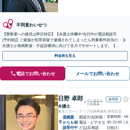
不同意わいせつ
【警察署への接見は即日対応】【弁護士待機中/当日中の電話相談可
(予約制)】ご家族が犯罪容疑で逮捕されてしまったら刑事事件担当の
弁護士が身柄釈放・不起訴獲得に向けて全力でサポートします。【毎
月100名以上の相談実績】【全国対応】
料金表を見る
電話でお問い合わせ
メールでお問い合わせ
日野 卓郎
静岡県
インタビュ
ーを見る
弁護士
東京スタートアップ法律事務所 静岡支店
営業時間：06:
長崎県
面談方法(対面・
からも相
電話・ビデオな
30~22:00（土
談受付中
ど)は応相談
日祝日）