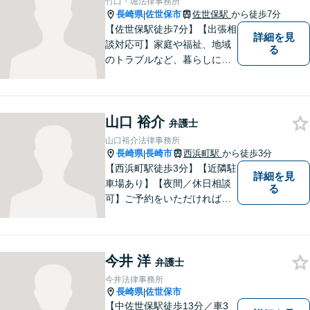
竹口・堀法律事務所
長崎県
佐世保市
佐世保駅
から徒歩7分
|
【佐世保駅徒歩7分】【出張相
詳細を見
談対応可】家庭や福祉、地域
る
のトラブルなど、暮らしに根
ざしたご相談を中心に取り組
んでいます。 安心してご相談
いただける存在を目指し、丁
山口 裕介
寧にお話を伺うことを大切に
弁護士
しています。
山口裕介法律事務所
長崎県
長崎市
西浜町駅
から徒歩3分
|
【西浜町駅徒歩3分】【近隣駐
詳細を見
車場あり】【夜間／休日相談
る
可】ご予約をいただければ、
土日祝日・夜間でも対応いた
します。個人・法人問わず、
お困りの方はお気軽に弁護士
今井 洋
にご相談ください。
弁護士
今井法律事務所
長崎県
佐世保市
|
【中佐世保駅徒歩13分／車3