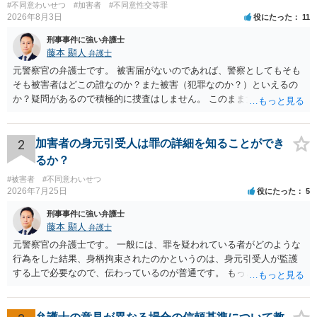
#不同意わいせつ
#加害者
#不同意性交等罪
2026年8月3日
役にたった
11
刑事事件に強い弁護士
藤本 顯人
弁護士
元警察官の弁護士です。 被害届がないのであれば、警察としてもそも
そも被害者はどこの誰なのか？また被害（犯罪なのか？）といえるの
か？疑問があるので積極的に捜査はしません。 このまま女性から警察
への届出がなければ何事もなく終わると思います。
2
加害者の身元引受人は罪の詳細を知ることができ
るか？
#被害者
#不同意わいせつ
2026年7月25日
役にたった
5
刑事事件に強い弁護士
藤本 顯人
弁護士
元警察官の弁護士です。 一般には、罪を疑われている者がどのような
行為をした結果、身柄拘束されたのかというのは、身元引受人が監護
する上で必要なので、伝わっているのが普通です。 もっとも、事実関
係が異性トラブルのような内容ですと、多少事実が異なって伝わって
いたり、省略されていることもありうるかなとは思います。