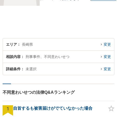
少人数体制で、皆様に手厚い
対応を心掛けています。リモ
ート相談／休日・夜間対応な
ど、相談しやすい環境完備◎
地域の皆様のために活動する
弁護士。【駐車場あり】
エリア
長崎県
変更
相談内容
刑事事件、不同意わいせつ
変更
詳細条件
未選択
変更
不同意わいせつの法律Q&Aランキング
1
自首するも被害届けがでていなかった場合