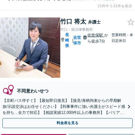
21件中 1-21件を表示
竹口 将太
弁護士
竹口・堀法律事務所
長
佐世保駅
か
営業時間：本
佐世
崎
|
日定休日
ら徒歩7分
保市
県
不同意わいせつ
【京町バス停すぐ】【最短即日接見】【接見/身柄拘束からの早期解
放/示談交渉はお任せください】【刑事事件に強い弁護士がスピード感
を持ち，全力で対応】【相談実績12,000件以上の事務所】【バリアフ
リー完全個室でのご相談】
料金表を見る