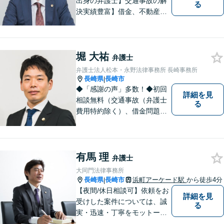
出身の弁護士】交通事故の解
る
決実績豊富】借金、不動産、
相続、企業法務など幅広く対
応可能。【地域密着型】地域
のみなさまのお悩みに寄り添
堀 大祐
い、解決まで二人三脚でサポ
弁護士
ートします。◆近隣駐車場あ
弁護士法人松本・永野法律事務所 長崎事務所
り
長崎県
長崎市
|
◆「感謝の声」多数！◆初回
詳細を見
相談無料（交通事故（弁護士
る
費用特約除く）、借金問題、
相続・遺言、離婚・男女問題
に限る）◆11260件の相談実
績（令和1～7年合計）
有馬 理
弁護士
大同門法律事務所
長崎県
長崎市
浜町アーケード駅
から徒歩4分
|
【夜間/休日相談可】依頼をお
詳細を見
受けした案件については、誠
る
実・迅速・丁寧をモットーに
処理致します。早めのご相談