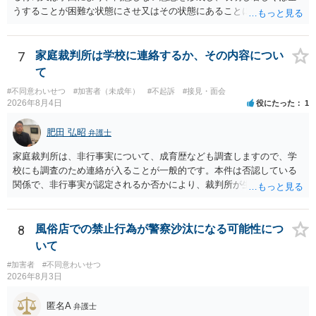
うすることが困難な状態にさせ又はその状態にあることに乗じて、性
交、肛門性交、口腔性交又は膣若しくは肛門に身体の一部（陰茎を除
く。）若しくは物を挿入する行為であってわいせつなもの（以下この
条及び第179条第2項において「性交等」という。）をした者は、婚姻
7
家庭裁判所は学校に連絡するか、その内容につい
関係の有無にかかわらず、5年以上の有期拘禁刑に処する。 第176条 1
て
次に掲げる行為又は事由その他これらに類する行為又は事由により、
#不同意わいせつ
#加害者（未成年）
#不起訴
#接見・面会
同意しない意思を形成し、表明し若しくは全うすることが困難な状態
2026年8月4日
役にたった
1
にさせ又はその状態にあることに乗じて、わいせつな行為をした者
は、婚姻関係の有無にかかわらず、6月以上10年以下の拘禁刑に処す
肥田 弘昭
弁護士
る。 ③アルコール若しくは薬物を摂取させること又はそれらの影響が
あること。 以上の通りですから、アルコール摂取だけでなく、「同意
家庭裁判所は、非行事実について、成育歴なども調査しますので、学
しない意思を形成し、表明し若しくは全うすることが困難な状態」で
校にも調査のため連絡が入ることが一般的です。本件は否認している
あることが必要です。
関係で、非行事実が認定されるか否かにより、裁判所が生育歴なども
調査する可能性があります。非行事実が認められないのであればいわ
ば無罪であり、非行がないのですから、その先の調査はないかと思い
ます。ご参考にしてください。
8
風俗店での禁止行為が警察沙汰になる可能性につ
いて
#加害者
#不同意わいせつ
2026年8月3日
匿名A
弁護士