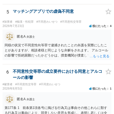
り不利になるのでしょうか。 同様のご相談を、検察官送致されたも
の（不起訴事案）を含めて数件経験していますが、いずれも警察の対
応は前者です。 特に近年は、いわゆる異性間のトラブルから報復的
5
マッチングアプリでの虚偽不同意
に不同意性交・不同意わいせつの罪の被害届が出される事案が頻発し
ており、警察も闇雲な逮捕をしないよう慎重になっているため、まず
#加害者
#痴漢・性犯罪
#不同意わいせつ
#不同意性交等罪
は前後のＬＩＮＥやInstagram等の履歴をすべて統括的に縦覧して、
2026年7月23日
役にたった
4
「被害者の被害申告内容が本当に信用できるものか」を見極めてから
動くようになっていると感じます。
匿名A
弁護士
同様の状況で不同意性向等罪で逮捕されたことの弁護を実際にしたこ
とがありますが、相談者様と同じような弁解をされます。 アルコール
の影響で拒絶困難だったかどうかは、捜査機関が捜査して判断するこ
とになりますし、その結果、実際に起訴されるか、不起訴になるかも
分かりません。 また、拒絶困難であったとしても、それについて相談
者様に認識がなければ、「故意」がないという判断になることもあり
6
不同意性交等罪の成立要件における同意とアルコ
ます。 相談者様はあくまで「アルコールの影響はない」「完全なる同
ールの影響
意であった」とのお立場ですので、現時点で、対応できることはない
#被害者
#不同意性交等罪
#不同意わいせつ
のではないでしょうか？（同意してたよねと言っても火に油をそそぐ
2026年8月5日
役にたった
1
だけになりかねません。） そのため、現時点でこれ以上アドバイスで
きることはないとなります。これで回答を終わります。
匿名A
弁護士
第177条 1 前条第1項各号に掲げる行為又は事由その他これらに類す
る行為又は事由により、同意しない意思を形成し、表明し若しくは全