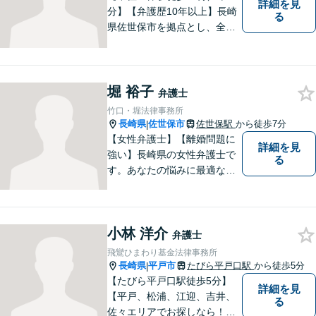
詳細を見
分】【弁護歴10年以上】長崎
る
県佐世保市を拠点とし、全国
各地の法律問題に取り組んで
おります。解決方法のメリッ
トやリスクをご説明し、納得
の解決へと導きます。時間外
堀 裕子
弁護士
のご相談にも対応可能ですの
竹口・堀法律事務所
で、お気軽にご連絡くださ
長崎県
佐世保市
佐世保駅
から徒歩7分
|
い。
【女性弁護士】【離婚問題に
詳細を見
強い】長崎県の女性弁護士で
る
す。あなたの悩みに最適なリ
ーガルサービスを提供させて
いただきます。
小林 洋介
弁護士
飛鸞ひまわり基金法律事務所
長崎県
平戸市
たびら平戸口駅
から徒歩5分
|
【たびら平戸口駅徒歩5分】
詳細を見
【平戸、松浦、江迎、吉井、
る
佐々エリアでお探しなら！】