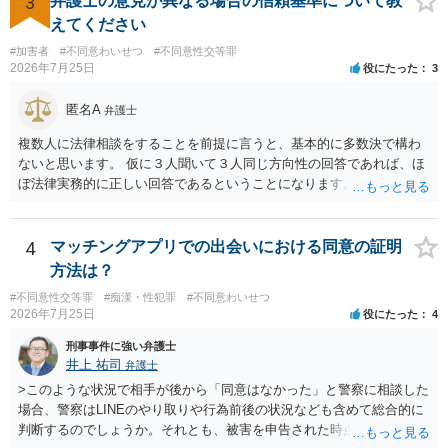
3
弁護士の意見が異なる場合の信頼基準について教
えてください
#加害者
#不同意わいせつ
#不同意性交等罪
2026年7月25日
役にたった
3
匿名A
弁護士
複数人に法律相談をすることを前提に言うと、基本的に多数決で構わ
ないと思います。 仮に３人聞いて３人同じ方向性の回答であれば、ほ
ぼ法律実務的に正しい回答であるということになります。 ３人聞いて
２対１になった場合には、あと２人聞くのがよいと思われます。 ３対
２になった場合は、どちらも法律実務的にありえるということであ
り、３人の弁護士の中で、一番相性の良いいざというときに弁護を頼
4
マッチングアプリでの出会いにおける同意の証明
みたい弁護士を決め、その弁護士の発言を信じるということになりま
方法は？
す。 その３人の中で「逮捕されない」と断言した弁護士には基本的に
#不同意性交等罪
#痴漢・性犯罪
#不同意わいせつ
委任しないほうがよいと思われます。 そもそも意見が分かれるような
2026年7月25日
役にたった
4
事案で、断言すること自体が不適切であるからです。 ただ、相談者が
弁護士に断言回答を求める気持ちがあるのは普通なので、その相談者
刑事事件に強い弁護士
の気持ちを理解した上で、「逮捕されてもすぐに（自ら）接見して、
井上 祐司
弁護士
身柄解放手続きをします」とまで述べてくれるのであれば、その弁護
>このような状況で相手が後から「同意はなかった」と警察に相談した
士に予め費用の見積もりをしておいても良いかと思われます。
場合、警察はLINEのやり取りや行為前後の状況なども含めて総合的に
判断するのでしょうか。それとも、被害を申告された時点で私がかな