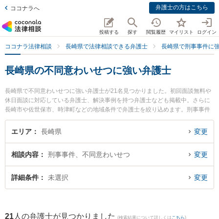
弁護士の方はこちら
ココナラへ
投稿する
探す
閲覧履歴
マイリスト
ログイン
ココナラ法律相談
長崎県で法律相談できる弁護士
長崎県で刑事事件に
長崎県の不同意わいせつに強い弁護士
長崎県で不同意わいせつに強い弁護士が21名見つかりました。初回面談無料や
休日面談に対応している弁護士、解決事例を持つ弁護士なども掲載中。さらに
長崎市や佐世保市、時津町などの地域条件で弁護士を絞り込めます。刑事事件
に関係する加害者側や少年事件、再犯・前科あり等の細かな分野での絞り込み
検索もでき便利です。特に竹口・堀法律事務所の竹口 将太弁護士や弁護士法人
エリア
長崎県
変更
山本・坪井綜合法律事務所 長崎オフィスの寺町 直人弁護士、虎ノ門法律経済事
務所 長崎支店の鮎川 泰輔弁護士のプロフィール情報や弁護士費用、強みなどが
相談内容
刑事事件、不同意わいせつ
変更
注目されています。『長崎県で土日や夜間に発生した不同意わいせつのトラブ
ルを今すぐに弁護士に相談したい』『不同意わいせつのトラブル解決の実績豊
富な近くの弁護士を検索したい』『初回相談無料で不同意わいせつを法律相談
詳細条件
未選択
変更
できる長崎県内の弁護士に相談予約したい』などでお困りの相談者さんにおす
すめです。
21
人の弁護士が見つかりました
(検索結果について詳しくは
こちら
)