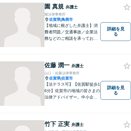
園 真規
ぐように、丁寧にお悩みをお
弁護士
伺いいたします。
園法律事務所
佐賀県
鳥栖市
|
【地域に根ざした弁護士】消
詳細を見
費者問題／交通事故／企業法
る
務などのご相談を承っており
ます。土曜・日曜・夜間につ
いては事前にご予約をいただ
ければ可能な限り相談をお受
けしております。まずはお気
佐藤 潤一
弁護士
軽にお問い合わせください。
山口・佐藤法律事務所
佐賀県
佐賀市
|
【法テラス可】【佐賀駅徒歩1
詳細を見
6分】佐賀市の地域の皆さまの
る
法律アドバイザー。中小企業
法務 ・不動産・交通事故な
ど、お気軽にご相談くださ
い。人生が良い方向に向くよ
う、最善を尽くさせていただ
竹下 正実
弁護士
きます。【土日夜間対応】