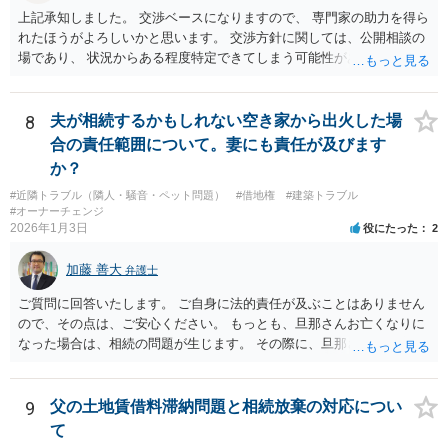
上記承知しました。 交渉ベースになりますので、 専門家の助力を得ら
れたほうがよろしいかと思います。 交渉方針に関しては、公開相談の
場であり、 状況からある程度特定できてしまう可能性があり、 相手方
側の方が見る可能性もあるので、個別にご相談なさることをおすすめ
いたします。
8
夫が相続するかもしれない空き家から出火した場
合の責任範囲について。妻にも責任が及びます
か？
#近隣トラブル（隣人・騒音・ペット問題）
#借地権
#建築トラブル
#オーナーチェンジ
2026年1月3日
役にたった
2
加藤 善大
弁護士
ご質問に回答いたします。 ご自身に法的責任が及ぶことはありません
ので、その点は、ご安心ください。 もっとも、旦那さんお亡くなりに
なった場合は、相続の問題が生じます。 その際に、旦那さんが損害賠
償金の満額の支払ができていない場合は、 その支払債務も相続するこ
とにはなります。 また、建物は旦那さんも２分の１を相続したことに
なっていますが、 遺産分割未了のまま旦那さんが亡くなると、ご質問
9
父の土地賃借料滞納問題と相続放棄の対応につい
者様がその２分の１の分を相続することになります。 借家に建ってい
て
る建物の相続問題が２０年以上未解決である理由が不明ではあります