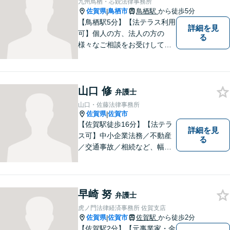
九州鳥栖・芯鋭法律事務所
佐賀県
鳥栖市
鳥栖駅
から徒歩5分
|
【鳥栖駅5分】【法テラス利用
詳細を見
可】個人の方、法人の方の
る
様々なご相談をお受けしてお
ります。依頼者様のお話をし
っかりお聞きし、お気持ちや
ご事情に沿った解決策をご提
山口 修
案いたします。【債務整理・
弁護士
残業代請求については初回面
山口・佐藤法律事務所
談無料】【土日祝・夜間相談
佐賀県
佐賀市
|
可】
【佐賀駅徒歩16分】【法テラ
詳細を見
ス可】中小企業法務／不動産
る
／交通事故／相続など、幅広
いお困りごとに対応！依頼者
様のお気持ちやご事情に寄り
添い、適切な解決へと導きま
す。まずはお気軽にご相談く
早崎 努
弁護士
ださい。【初回面談無料】
虎ノ門法律経済事務所 佐賀支店
佐賀県
佐賀市
佐賀駅
から徒歩2分
|
【佐賀駅2分】【元事業家・金