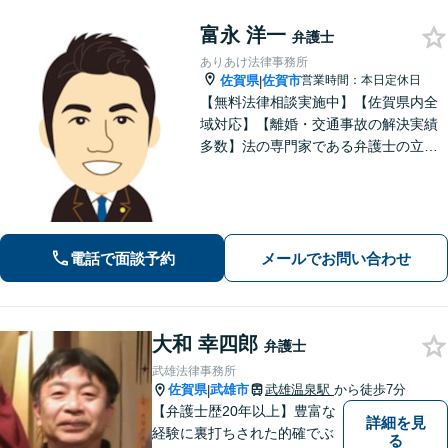
富永 洋一
弁護士
ありあけ法律事務所
佐賀県
佐賀市
営業時間：本日定休日
|
【無料法律相談実施中】【佐賀県内全
域対応】【離婚・交通事故の解決実績
多数】法の専門家である弁護士の立場
から、依頼者様にとって最も利益とな
ることを第一に考えます。
電話で面談予約
メールでお問い合わせ
大和 幸四郎
弁護士
武雄法律事務所
佐賀県
武雄市
武雄温泉駅
から徒歩7分
|
【弁護士歴20年以上】豊富な
詳細を見
経験に裏打ちされた的確でぶ
る