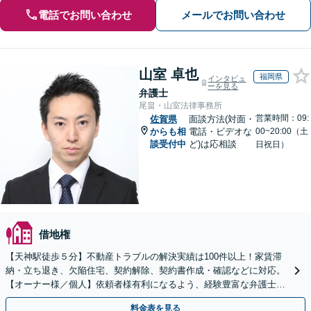
電話でお問い合わせ
メールでお問い合わせ
山室 卓也
福岡県
インタビュ
ーを見る
弁護士
尾畠・山室法律事務所
営業時間：09:
佐賀県
面談方法(対面・
からも相
電話・ビデオな
00~20:00（土
談受付中
ど)は応相談
日祝日）
借地権
【天神駅徒歩５分】不動産トラブルの解決実績は100件以上！家賃滞
納・立ち退き、欠陥住宅、契約解除、契約書作成・確認などに対応。
【オーナー様／個人】依頼者様有利になるよう、経験豊富な弁護士が
交渉いたします。まずは電話相談からお越しください
料金表を見る