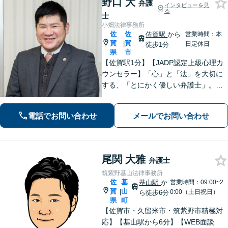
野口 大
弁護
インタビューを見
る
士
小畑法律事務所
佐
佐
佐賀駅
から
営業時間：本
賀
賀
|
日定休日
徒歩1分
県
市
【佐賀駅1分】【JADP認定上級心理カ
ウンセラー】「心」と「法」を大切に
する、「とにかく優しい弁護士」。お
客さまの幸せな生活のため、あらゆる
観点から解決策を精査してまいりま
電話でお問い合わせ
メールでお問い合わせ
す。刑事事件／離婚問題など多数の実
績あり【完全個室】
尾関 大雅
弁護士
筑紫野基山法律事務所
佐
基
基山駅
か
営業時間：09:00~2
賀
山
|
0:00（土日祝日）
ら徒歩6分
県
町
【佐賀市・久留米市・筑紫野市積極対
応】【基山駅から6分】【WEB面談