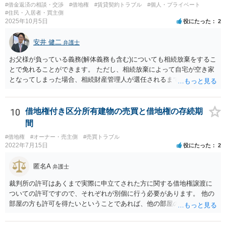
#借金返済の相談・交渉
#借地権
#賃貸契約トラブル
#個人・プライベート
が、 まずはその点をはっきりさせた方がよさそうですね。 ご質問に対
#住民・入居者・買主側
する回答は以上ですが、可能であれば、ご依頼になるかは別にして、
2025年10月5日
役にたった
2
お近くの弁護士に直接相談されて、今後の対応についてアドバイスを
求めることをおすすめいたします。 ご参考にしていただけますと幸い
安井 健二
弁護士
です。
お父様が負っている義務(解体義務も含む)についても相続放棄をするこ
とで免れることができます。 ただし、相続放棄によって自宅が空き家
となってしまった場合、相続財産管理人が選任されるまで、管理義務
は残ります。 相続放棄を検討されているのであれば、相続発生後はお
父様の私物は基本的に放置しておいたほうがよいでしょう。 下手に処
分してしまうと相続をしたとみなされてしまい、相続放棄が困難にな
10
借地権付き区分所有建物の売買と借地権の存続期
ることがあります。 また、関係者から連絡があった際は相続放棄を検
間
討していると伝え、相続放棄後は相続放棄申述証明書の控えを交付す
#借地権
#オーナー・売主側
#売買トラブル
るとよいと考えます。
2022年7月15日
役にたった
2
匿名A
弁護士
裁判所の許可はあくまで実際に申立てされた方に関する借地権譲渡に
ついての許可ですので、それぞれが別個に行う必要があります。 他の
部屋の方も許可を得たいということであれば、他の部屋の方も同じく
借地非訟手続を経る必要があるかと思います。