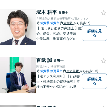
企業法務から、離婚や交通事
故、金銭トラブル、刑事事件
塚本 耕平
など幅広く対応しております
弁護士
ので、まずはお気軽にご相談
弁護士法人桑原法律事務所 佐賀オフィス
下さい。【JR佐賀駅1分】
佐賀県
佐賀市
佐賀駅
から徒歩1分
|
【子連れ相談可】
【 優しさと強さの弁護士 】離
詳細を見
婚、借金、相続、交通事故、
る
企業法務、刑事事件などのご
相談を承っております。まず
はお気軽にご相談ください。
チーム体制による迅速で最適
百武 誠
なリーガルサービスを提供い
弁護士
たします。
陶都みらい法律事務所
佐賀県
伊万里市
伊万里駅
から徒歩10分
|
【法テラス利用可】【行政書
詳細を見
士・司法書士の資格保有】皆
る
様の不安やお悩みがいち早く
解決できるよう、これまでの
司法書士、行政書士の経験を
活かし、誠心誠意サポートい