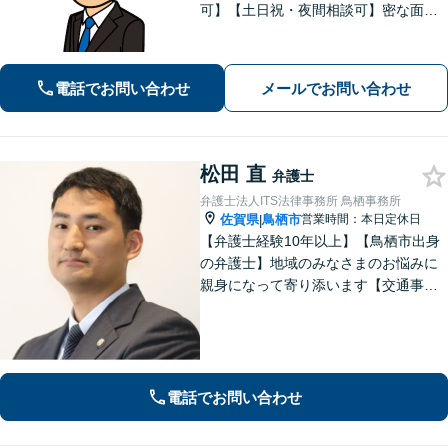
可】【土日祝・夜間相談可】密な面談
とこまめな連絡を心がけ、きめ細やか
にサポート！依頼者様の想いを汲み取
り、最善を尽くします。「相談者様に
電話でお問い合わせ
メールでお問い合わせ
寄り添い親身に対応」【個室対応／守
秘義務厳守】
松田 直
弁護士
弁護士法人ITS法律事務所 鳥栖事務所
佐賀県
鳥栖市
営業時間：本日定休日
|
【弁護士経験10年以上】【鳥栖市出身
の弁護士】地域のみなさまのお悩みに
親身になって寄り添います【交通事
故】正当な権利を主張して正当な賠償
金を獲得します【離婚・男女問題】慰
謝料、財産分与、親権など幅広いトラ
ブルに対応【初回のご相談30分無料】
電話でお問い合わせ