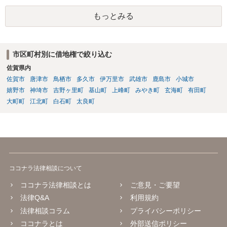
もっとみる
市区町村別に借地権で絞り込む
佐賀県内
佐賀市
唐津市
鳥栖市
多久市
伊万里市
武雄市
鹿島市
小城市
嬉野市
神埼市
吉野ヶ里町
基山町
上峰町
みやき町
玄海町
有田町
大町町
江北町
白石町
太良町
ココナラ法律相談について
ココナラ法律相談とは
ご意見・ご要望
法律Q&A
利用規約
法律相談コラム
プライバシーポリシー
ココナラとは
外部送信ポリシー