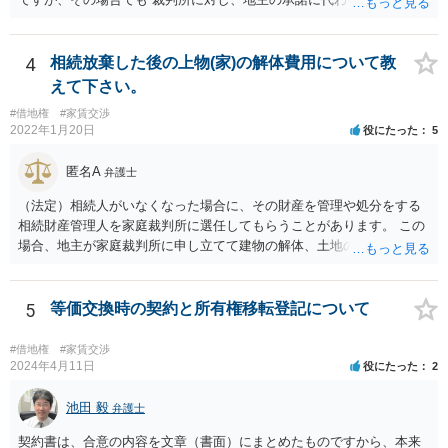
ることができる ので、譲渡は間違いなくできます。 したがって、相続
されるので消滅することはありません。
4
相続放棄した後の上物(家)の解体費用について教
えて下さい。
#借地権
#家賃交渉
2022年1月20日
役にたった
5
匿名A
弁護士
（法定）相続人がいなくなった場合に、その財産を管理や処分をする
相続財産管理人を家庭裁判所に選任してもらうことがあります。 この
場合、地主が家庭裁判所に申し立てて建物の解体、土地の明け渡しを
相続財産管理人にしてもらうということになります。 継母が何らかの
財産を持っていればその財産から解体費用を出すことも考えられます
が、なければ、事実上地主が出さざるを得なくなると思います。
5
等価交換時の契約と所有権移転登記について
#借地権
#家賃交渉
2024年4月11日
役にたった
2
池田 毅
弁護士
契約書は、合意の内容を文章（書面）にまとめたものですから、本来