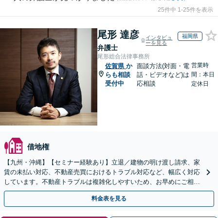
25件中 1-25件を表示
尾形 達彦
福岡県
インタビュ
ーを見る
弁護士
尾形総合法律事務所
営業時
佐賀県
か
面談方法(対面・電
らも相談
話・ビデオなど)は
間：本日
受付中
応相談
定休日
借地権
【九州・沖縄】【セミナー経験あり】立退／建物の明け渡し請求、家
賃の未払い対応、不動産売買におけるトラブル対応など、幅広く対応
しています。不動産トラブルは複雑化しやすいため、お早めにご相談
ください。【休日・夜間面談可】
料金表を見る