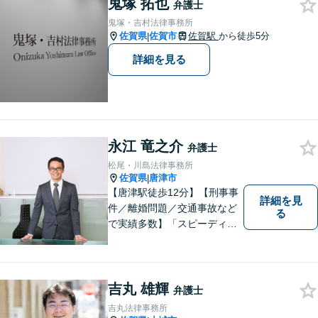
鬼塚 拓也
たします。また、依頼者様が
弁護士
お悩みを話しやすい環境作り
鬼塚・吉村法律事務所
を心がけております。
佐賀県
佐賀市
佐賀駅
から徒歩5分
|
詳細を見る
永江 竜之介
弁護士
松尾・川島法律事務所
佐賀県
唐津市
|
【唐津駅徒歩12分】【刑事事
詳細を見
件／離婚問題／交通事故など
る
で実績多数】「スピーディで
的確な判断」がモットーで
す。皆様に寄り添い、目線を
合わせながらどのような解決
が望ましいのかを共に考えま
吉丸 雄輝
弁護士
す。ぜひお気軽にご相談くだ
吉丸法律事務所
さい！【プライバシー完備】