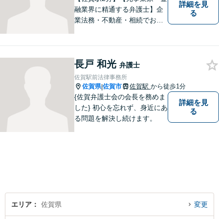
詳細を見
融業界に精通する弁護士】企
る
業法務・不動産・相続でお困
りであれば、ぜひご相談くだ
さい。予防法務、紛争への対
処共に実績多数ございます。
長戸 和光
【士業ワンストップサービ
弁護士
ス】
佐賀駅前法律事務所
佐賀県
佐賀市
佐賀駅
から徒歩1分
|
{佐賀弁護士会の会長を務めま
詳細を見
した} 初心を忘れず、身近にあ
る
る問題を解決し続けます。
エリア
佐賀県
変更