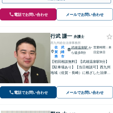
電話でお問い合わせ
メールでお問い合わせ
行武 謙一
弁護士
西九州総合法律事務所
佐
武
武雄温泉駅
か
営業時間：本
賀
雄
|
日定休日
ら徒歩8分
県
市
【初回相談無料】【武雄温泉駅8分】
【駐車場あり】【当日相談可】西九州
地域（佐賀・長崎）に根ざした法律事
務所です。まずはお気軽にご相談くだ
さい。離婚・借金・相続など、地元の
親しみやすい弁護士として、あなたの
電話でお問い合わせ
メールでお問い合わせ
お悩みをしっかり受け止めます！