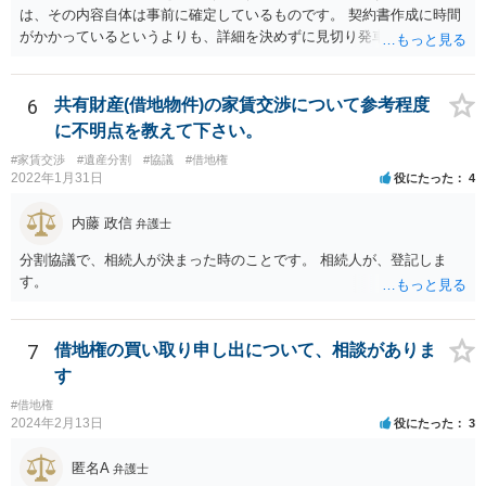
は、その内容自体は事前に確定しているものです。 契約書作成に時間
がかかっているというよりも、詳細を決めずに見切り発車をしてしま
ったというように感じます。 いわゆる正式な契約書でなくてもよいの
で、地代の支払い時期、方法などきちんと「確定」して覚書にしてお
く方が安全だろうと思います。 所有権移転登記を先行させることのデ
6
共有財産(借地物件)の家賃交渉について参考程度
メリットというよりも、詳細についての取り決めがないこと自体がデ
に不明点を教えて下さい。
メリット（どのようなトラブル（相手の言い分）がでてくるかが分か
#家賃交渉
#遺産分割
#協議
#借地権
らない）なので、まずはそこをきちんとしたほうがよいと思います。
2022年1月31日
役にたった
4
内藤 政信
弁護士
分割協議で、相続人が決まった時のことです。 相続人が、登記しま
す。
7
借地権の買い取り申し出について、相談がありま
す
#借地権
2024年2月13日
役にたった
3
匿名A
弁護士