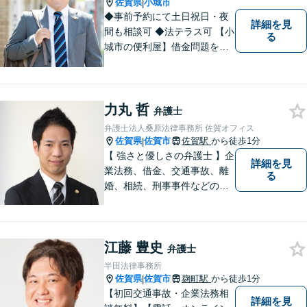
佐賀県
小城市
|
◆事前予約にて土日祝日・夜
詳細を見
間も相談可 ◆法テラス可 【小
る
城市の便利屋】借金問題を中
心に取り組んでおります。
力丸 哲
弁護士
弁護士法人桑原法律事務所 佐賀オフィス
佐賀県
佐賀市
佐賀駅
から徒歩1分
|
【 強さと優しさの弁護士 】企
詳細を見
業法務、借金、交通事故、離
る
婚、相続、刑事事件などのご
相談を承っております。まず
はお気軽にご相談ください。
チーム体制による迅速で最適
江藤 豊史
なリーガルサービスを提供い
弁護士
たします。
半田法律事務所
佐賀県
佐賀市
麹町駅
から徒歩1分
|
【初回交通事故・企業法務相
詳細を見