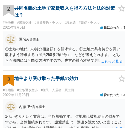
い条件で立退料等を支払ってもらえるかもしれません。 なので無理し
て所有権を取得する必要はないと思いますが，まずは価格ですよね。
2
共同名義の土地で家賃収入を得る方法と法的対策
ローンが組めないということはないと思いますが，金融機関に相談さ
は？
れてみてはいかがでしょうか。 買うとしたら，という条件をしっかり
#借地権
#家賃交渉
#賃貸契約トラブル
#境界線
#売買トラブル
把握して，その上で，買うか，借り続けるか，というのはどちらにも
2025年9月5日
役にたった
3
メリットデメリットありますので価値判断の問題といえそうです。
匿名A
弁護士
①土地の地代（の持分相当額）を請求する、②土地の共有持分を買い
取るよう請求する（民法258条2項2号）、などが考えられます。 どち
らも法的には可能な方法ですので、先方の対応次第で選択することに
なろうかと存じます。 （先方が①も②も拒絶するとなれば、おそらく
は②を求めて訴訟を提起することになるかと存じます。）
3
地主より受け取った手紙の効力
#借地権
#立ち退き交渉
#住民・入居者・買主側
2022年11月23日
役にたった
3
内藤 政信
弁護士
1代かぎりという文言は。当然無効です。 借地権は被相続人の財産で
すから、当然相続されます。 譲渡禁止は、譲渡を認めないと言うこと
ですが、その場合でも 裁判所に対し、地主の承諾に代わる許可を求め