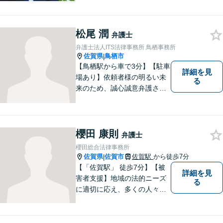
け、解決まで丁寧にサポート
します。相続／離婚・男女問
題／交通事故／債務整理／労
松尾 潤
弁護士
働問題など幅広く対応可能で
弁護士法人ITS法律事務所 鳥栖事務所
す。
佐賀県
鳥栖市
|
【鳥栖駅から車で3分】【駐車
詳細を見
場あり】依頼者様の明るい未
る
来のため、誠心誠意弁護させ
ていただきます。弁護士とし
て、毅然とした対応を行いま
す。インターネット／刑事／
相続など、幅広い困りごとに
櫻田 康則
弁護士
対応可能！【完全個室で対
櫻田総合法律事務所
応】
佐賀県
佐賀市
佐賀駅
から徒歩7分
|
【「佐賀駅」 徒歩7分】【被
詳細を見
害者支援】地域の法的ニーズ
る
に適切に応え、多くの人々の
助けとなるために、日々、弁
護活動に努めております。 依
頼者さまの心が少しでも和ら