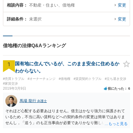
相談内容
不動産・住まい、借地権
変更
詳細条件
未選択
変更
借地権の法律Q&Aランキング
1
国有地に住んでいるが、このまま安全に住めるか
わからない。
#売買トラブル
#オーナーチェンジ
#借地権
#賃貸契約トラブル
#立ち退き交渉
#家賃交渉
2019年3月9日
役にたった
6
馬場 龍行
弁護士
それほど心配する必要あはりません。借主はかなり強力に保護されて
いるため，不当に高い賃料などへの契約条件の変更は簡単ではありま
せんし，「追う」のも正当事由が必要でありかなり難しいのです。 周
辺の土地をまとめて購入したいという人がいるのであれば，むしろ良