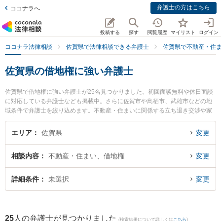
弁護士の方はこちら
ココナラへ
投稿する
探す
閲覧履歴
マイリスト
ログイン
ココナラ法律相談
佐賀県で法律相談できる弁護士
佐賀県で不動産・住
佐賀県の借地権に強い弁護士
佐賀県で借地権に強い弁護士が25名見つかりました。初回面談無料や休日面談
に対応している弁護士なども掲載中。さらに佐賀市や鳥栖市、武雄市などの地
域条件で弁護士を絞り込めます。不動産・住まいに関係する立ち退き交渉や家
賃交渉、不動産契約解除等の細かな分野での絞り込み検索もでき便利です。特
に西九州総合法律事務所の行武 謙一弁護士や小畑法律事務所の野口 大弁護士、
エリア
佐賀県
変更
筑紫野基山法律事務所の尾関 大雅弁護士のプロフィール情報や弁護士費用、強
みなどが注目されています。『佐賀県で土日や夜間に発生した借地権のトラブ
相談内容
不動産・住まい、借地権
変更
ルを今すぐに弁護士に相談したい』『借地権のトラブル解決の実績豊富な近く
の弁護士を検索したい』『初回相談無料で借地権を法律相談できる佐賀県内の
弁護士に相談予約したい』などでお困りの相談者さんにおすすめです。
詳細条件
未選択
変更
25
人の弁護士が見つかりました
(検索結果について詳しくは
こちら
)