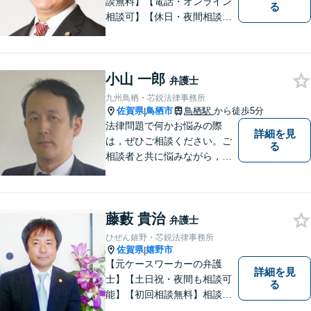
談無料】【電話・オンライン
る
相談可】【休日・夜間相談
可】適正・迅速、そして親身
なサービスの提供を心がけて
います。
小山 一郎
弁護士
九州鳥栖・芯鋭法律事務所
佐賀県
鳥栖市
鳥栖駅
から徒歩5分
|
法律問題で何かお悩みの際
詳細を見
は，ぜひご相談ください。ご
る
相談者と共に悩みながら，い
い解決を目指したいと思って
おります
藤藪 貴治
弁護士
ひぜん嬉野・芯鋭法律事務所
佐賀県
嬉野市
|
【元ケースワーカーの弁護
詳細を見
士】【土日祝・夜間も相談可
る
能】【初回相談無料】相談者
さまの声にしっかり耳を傾