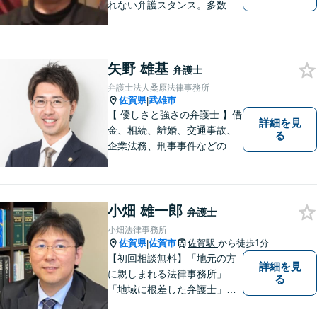
れない弁護スタンス。多数の
著書・メディア出演あり。
【借金・債務整理】約2000件
の解決実績。【相続遺言】司
矢野 雄基
法書士などとも連携しワンス
弁護士
トップで解決。難事件には他
弁護士法人桑原法律事務所
弁護士と協力も。元調停委
佐賀県
武雄市
|
員。
【 優しさと強さの弁護士 】借
詳細を見
金、相続、離婚、交通事故、
る
企業法務、刑事事件などのご
相談を承っております。まず
はお気軽にご相談ください。
チーム体制による迅速で最適
なリーガルサービスを提供い
小畑 雄一郎
弁護士
たします。
小畑法律事務所
佐賀県
佐賀市
佐賀駅
から徒歩1分
|
【初回相談無料】「地元の方
詳細を見
に親しまれる法律事務所」
る
「地域に根差した弁護士」を
目指して活動しております。